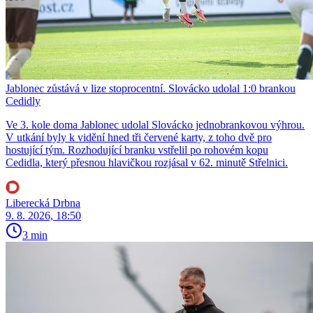
Jablonec zůstává v lize stoprocentní. Slovácko udolal 1:0 brankou
Cedidly
Ve 3. kole doma Jablonec udolal Slovácko jednobrankovou výhrou.
V utkání byly k vidění hned tři červené karty, z toho dvě pro
hostující tým. Rozhodující branku vstřelil po rohovém kopu
Cedidla, který přesnou hlavičkou rozjásal v 62. minutě Střelnici.
Liberecká Drbna
9. 8. 2026, 18:50
3 min