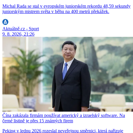
Michal Rada se stal v evropském juniorském rekordu 48,59 sekundy
juniorským mistrem světa v běhu na 400 metrů překážek.
Aktuálně.cz - Sport
9. 8. 2026, 21:26
Čína zakázala firmám používat americký a izraelský software. Na
černé listině je přes 15 známých firem
Peking v lednu 2026 rozeslal neveřejnou směrnici, která nařizuje