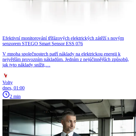
Efektivní monitorování třífázových elektrických zátěží s novým
senzorem STEGO Smart Sensor ESS 076
V mnoha společnostech patří náklady na elektrickou energii k
největším provozním nákladům. Jedním z nejúčinnějších způsobů,
jak tyto náklady snížit,…
Volty
dnes, 01:00
2 min