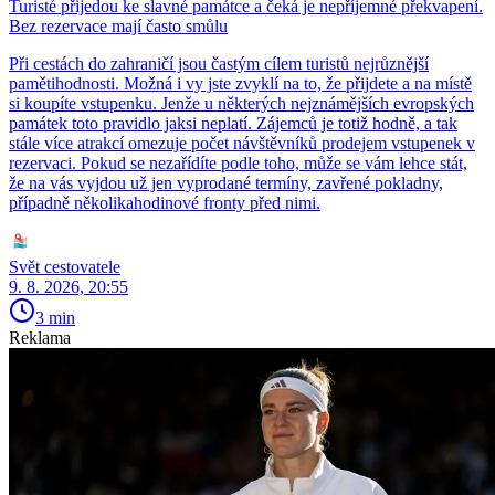
Turisté přijedou ke slavné památce a čeká je nepříjemné překvapení.
Bez rezervace mají často smůlu
Při cestách do zahraničí jsou častým cílem turistů nejrůznější
pamětihodnosti. Možná i vy jste zvyklí na to, že přijdete a na místě
si koupíte vstupenku. Jenže u některých nejznámějších evropských
památek toto pravidlo jaksi neplatí. Zájemců je totiž hodně, a tak
stále více atrakcí omezuje počet návštěvníků prodejem vstupenek v
rezervaci. Pokud se nezařídíte podle toho, může se vám lehce stát,
že na vás vyjdou už jen vyprodané termíny, zavřené pokladny,
případně několikahodinové fronty před nimi.
Svět cestovatele
9. 8. 2026, 20:55
3 min
Reklama