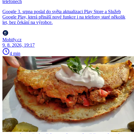
telefonech
Google 3. srpna poslal do světa aktualizaci Play Store a Služeb
Google Play, která přináší nové funkce i na telefony staré několik
let, bez čekání na výrobce.
Mobify.cz
9. 8. 2026, 19:17
4 min