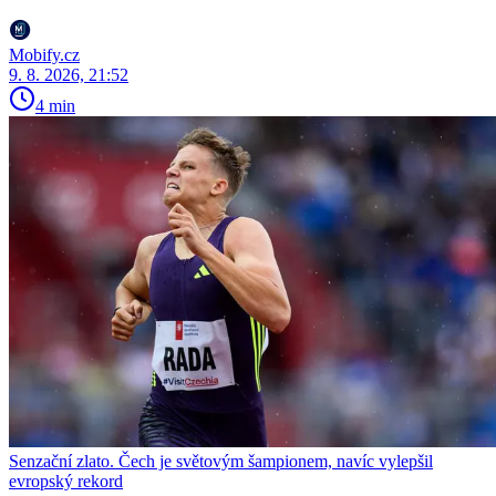
Mobify.cz
9. 8. 2026, 21:52
4 min
Senzační zlato. Čech je světovým šampionem, navíc vylepšil
evropský rekord