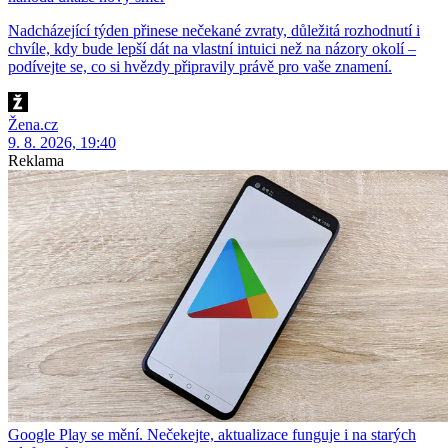
Nadcházející týden přinese nečekané zvraty, důležitá rozhodnutí i
chvíle, kdy bude lepší dát na vlastní intuici než na názory okolí –
podívejte se, co si hvězdy připravily právě pro vaše znamení.
Žena.cz
9. 8. 2026, 19:40
Reklama
Google Play se mění. Nečekejte, aktualizace funguje i na starých