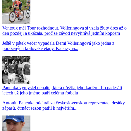
Ventoux měl Tour rozhodnout. Volleringová si vzala žlutý dres až o
den později a ukázala, proč se závod nevyhrává jedním kopcem
Ještě v pátek večer vypadala Demi Volleringová jako jedna z
poražených královské etapy. Katarzyna...
Panenka vymyslel penaltu, která přežila jeho kariéru. Po padesáti
letech už jeho jméno patří celému fotbalu
Antonín Panenka odehrál za československou reprezentaci desítky
zápasů, čtrnáct sezon patřil k největším...