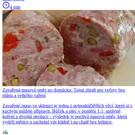
4 min
Zavařená masová směs po domácku: Tajná zbraň pro večery bez
plánu a velkého vaření
Zavařené maso ve sklenici je jedna z nejpraktičtějších věcí, které si v
kuchyni můžete připravit. Bůček a plec v poměru 1:1, správné
koření a dvojitá sterilace - výsledek je poctivá masová směs, která
vydrží měsíce a zachrání vás klidně i na chatě bez lednice.