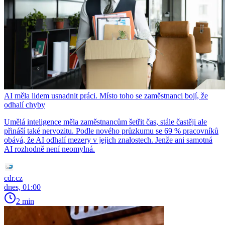
AI měla lidem usnadnit práci. Místo toho se zaměstnanci bojí, že
odhalí chyby
Umělá inteligence měla zaměstnancům šetřit čas, stále častěji ale
přináší také nervozitu. Podle nového průzkumu se 69 % pracovníků
obává, že AI odhalí mezery v jejich znalostech. Jenže ani samotná
AI rozhodně není neomylná.
cdr.cz
dnes, 01:00
2 min