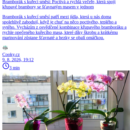
Bramborák s kuřecí směsí: Poctivá a rychlá večeře, která spojí
křupavé brambory se šťavnatým masem v jednom
Bramborák s kuřecí směsí patří mezi jídla, která u nás doma
spolehlivě zabodují, když je chuť na něco poctivého, teplého a
sytého. Vycházím z osvědčené kombinace křupavého bramboráku a
rychle opečeného kuřecího masa, které díky škrobu a krátkému
marinování zůstane šťavnaté a hezky se obalí omáčkou.
Cooky.cz
9. 8. 2026, 19:12
3 min