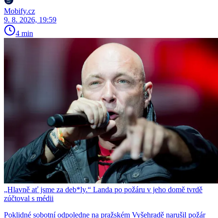
Mobify.cz
9. 8. 2026, 19:59
4 min
„Hlavně ať jsme za deb*ly.“ Landa po požáru v jeho domě tvrdě
zúčtoval s médii
Poklidné sobotní odpoledne na pražském Vyšehradě narušil požár