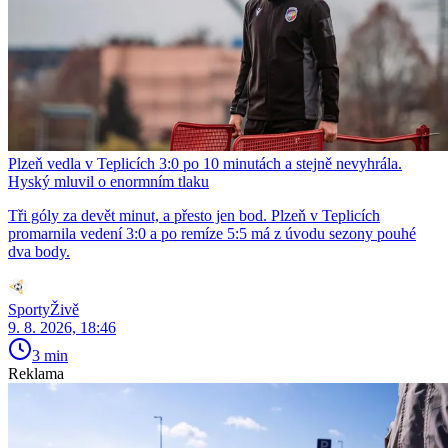
Plzeň vedla v Teplicích 3:0 po 10 minutách a stejně nevyhrála.
Hyský mluvil o enormním tlaku
Tři góly za devět minut, a přesto jen bod. Plzeň v Teplicích
promarnila vedení 3:0 a po remíze 5:5 má z úvodu sezony pouhé
dva body.
SportyŽivě
9. 8. 2026, 18:46
3 min
Reklama