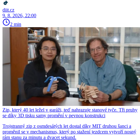
diit.cz
9. 8. 2026, 22:00
2 min
Zip, který 40 let ležel v garáži, teď nahrazuje stanové tyče. Tři pruhy
se díky 3D tisku samy promění v pevnou konstrukci
Trojstranný zip z osmdesátých let dostal díky MIT druhou šanci a
proměnil se v mechanismus, který po stažení jezdcem vytvoří nosný
rám stanu za minutu a dvacet sekund.