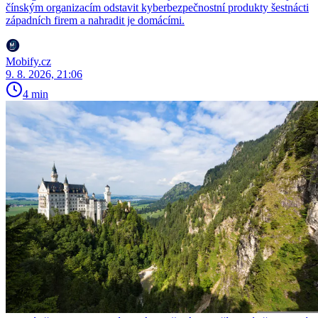
čínským organizacím odstavit kyberbezpečnostní produkty šestnácti
západních firem a nahradit je domácími.
Mobify.cz
9. 8. 2026, 21:06
4 min