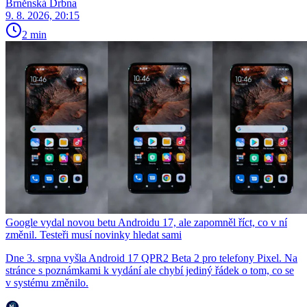
Brněnská Drbna
9. 8. 2026, 20:15
2 min
Google vydal novou betu Androidu 17, ale zapomněl říct, co v ní
změnil. Testeři musí novinky hledat sami
Dne 3. srpna vyšla Android 17 QPR2 Beta 2 pro telefony Pixel. Na
stránce s poznámkami k vydání ale chybí jediný řádek o tom, co se
v systému změnilo.