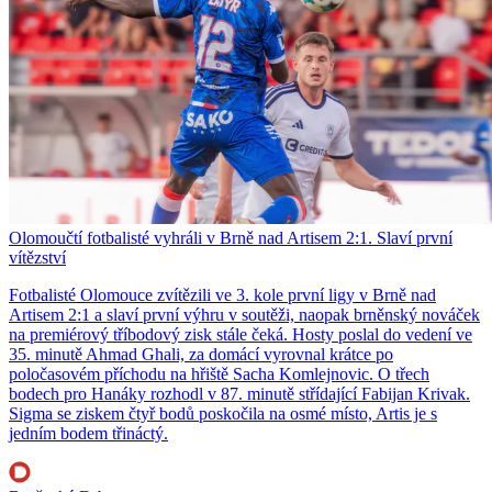
Olomoučtí fotbalisté vyhráli v Brně nad Artisem 2:1. Slaví první
vítězství
Fotbalisté Olomouce zvítězili ve 3. kole první ligy v Brně nad
Artisem 2:1 a slaví první výhru v soutěži, naopak brněnský nováček
na premiérový tříbodový zisk stále čeká. Hosty poslal do vedení ve
35. minutě Ahmad Ghali, za domácí vyrovnal krátce po
poločasovém příchodu na hřiště Sacha Komlejnovic. O třech
bodech pro Hanáky rozhodl v 87. minutě střídající Fabijan Krivak.
Sigma se ziskem čtyř bodů poskočila na osmé místo, Artis je s
jedním bodem třináctý.