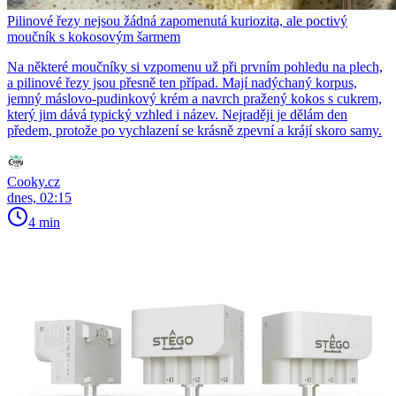
Pilinové řezy nejsou žádná zapomenutá kuriozita, ale poctivý
moučník s kokosovým šarmem
Na některé moučníky si vzpomenu už při prvním pohledu na plech,
a pilinové řezy jsou přesně ten případ. Mají nadýchaný korpus,
jemný máslovo-pudinkový krém a navrch pražený kokos s cukrem,
který jim dává typický vzhled i název. Nejraději je dělám den
předem, protože po vychlazení se krásně zpevní a krájí skoro samy.
Cooky.cz
dnes, 02:15
4 min