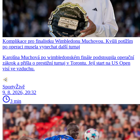
Komplikace pro finalistku Wimbledonu Muchovou. Kvůli potížím
po operaci musela vynechat další turnaj
Karolína Muchová po wimbledonském finále podstoupila operační
zákrok a přišla o prestižní turnaj v Torontu. Její start na US Open
visí ve vzduchu.
SportyŽivě
9. 8. 2026, 20:32
3 min