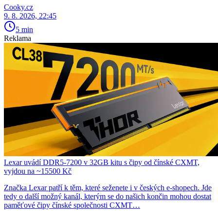
Cooky.cz
9. 8. 2026, 22:45
5 min
Reklama
Lexar uvádí DDR5-7200 v 32GB kitu s čipy od čínské CXMT,
vyjdou na ~15500 Kč
Značka Lexar patří k těm, které seženete i v českých e-shopech. Jde
tedy o další možný kanál, kterým se do našich končin mohou dostat
paměťové čipy čínské společnosti CXMT…