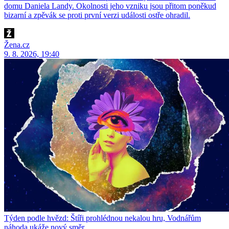
domu Daniela Landy. Okolnosti jeho vzniku jsou přitom poněkud
bizarní a zpěvák se proti první verzi události ostře ohradil.
Žena.cz
9. 8. 2026, 19:40
Týden podle hvězd: Štíři prohlédnou nekalou hru, Vodnářům
náhoda ukáže nový směr