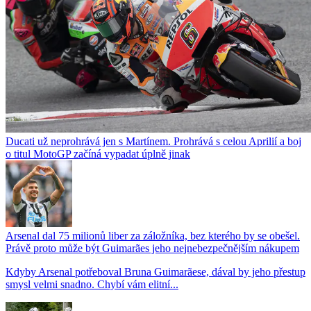
Ducati už neprohrává jen s Martínem. Prohrává s celou Aprilií a boj
o titul MotoGP začíná vypadat úplně jinak
Arsenal dal 75 milionů liber za záložníka, bez kterého by se obešel.
Právě proto může být Guimarães jeho nejnebezpečnějším nákupem
Kdyby Arsenal potřeboval Bruna Guimarãese, dával by jeho přestup
smysl velmi snadno. Chybí vám elitní...