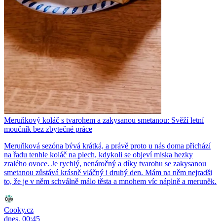
Meruňkový koláč s tvarohem a zakysanou smetanou: Svěží letní
moučník bez zbytečné práce
Meruňková sezóna bývá krátká, a právě proto u nás doma přichází
na řadu tenhle koláč na plech, kdykoli se objeví miska hezky
zralého ovoce. Je rychlý, nenáročný a díky tvarohu se zakysanou
smetanou zůstává krásně vláčný i druhý den. Mám na něm nejradši
to, že je v něm schválně málo těsta a mnohem víc náplně a meruněk.
Cooky.cz
dnes, 00:45