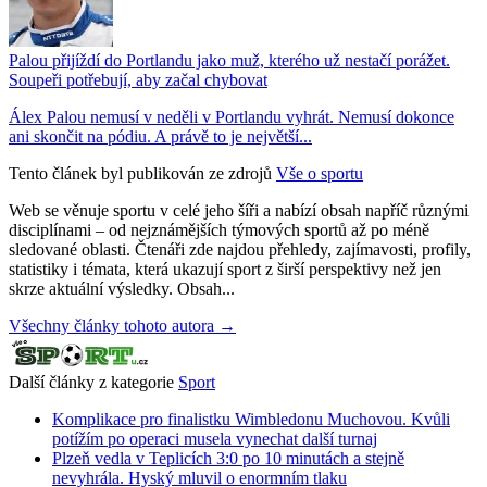
Palou přijíždí do Portlandu jako muž, kterého už nestačí porážet.
Soupeři potřebují, aby začal chybovat
Álex Palou nemusí v neděli v Portlandu vyhrát. Nemusí dokonce
ani skončit na pódiu. A právě to je největší...
Tento článek byl publikován ze zdrojů
Vše o sportu
Web se věnuje sportu v celé jeho šíři a nabízí obsah napříč různými
disciplínami – od nejznámějších týmových sportů až po méně
sledované oblasti. Čtenáři zde najdou přehledy, zajímavosti, profily,
statistiky i témata, která ukazují sport z širší perspektivy než jen
skrze aktuální výsledky. Obsah...
Všechny články tohoto autora →
Další články z kategorie
Sport
Komplikace pro finalistku Wimbledonu Muchovou. Kvůli
potížím po operaci musela vynechat další turnaj
Plzeň vedla v Teplicích 3:0 po 10 minutách a stejně
nevyhrála. Hyský mluvil o enormním tlaku