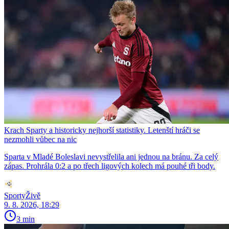
Krach Sparty a historicky nejhorší statistiky. Letenští hráči se
nezmohli vůbec na nic
Sparta v Mladé Boleslavi nevystřelila ani jednou na bránu. Za celý
zápas. Prohrála 0:2 a po třech ligových kolech má pouhé tři body.
SportyŽivě
9. 8. 2026, 18:29
3 min