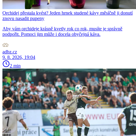
Orchidej přestala kvést? Jeden hrnek studené kávy měsíčně ji donutí
znovu nasadit pupeny
Aby vám orchideje krásně kvetly rok co rok, musíte je správně
podpořit. Pomoci jim může i docela obyčejná káva.
adbz.cz
9. 8. 2026, 19:04
2 min