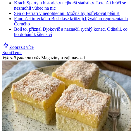
Krach Sparty a historicky nejhorší statistiky. Letenští hráči se
nezmohli vůbec na nic
Sen o Ferrari v nedohlednu: Možná by potřeboval plán B
Fanoušci tureckého Besiktase kritizují bývalého reprezentanta
Černého
Bolí to, přiznal Djokovič a naznačil rychlý konec. Odhalil, co
ho dohání k šílenství
Zobrazit více
Sport
Tenis
Vybrali jsme pro vás
Magazíny a zajímavosti