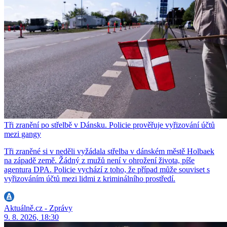
Tři zranění po střelbě v Dánsku. Policie prověřuje vyřizování účtů
mezi gangy
Tři zraněné si v neděli vyžádala střelba v dánském městě Holbaek
na západě země. Žádný z mužů není v ohrožení života, píše
agentura DPA. Policie vychází z toho, že případ může souviset s
vyřizováním účtů mezi lidmi z kriminálního prostředí.
Aktuálně.cz - Zprávy
9. 8. 2026, 18:30