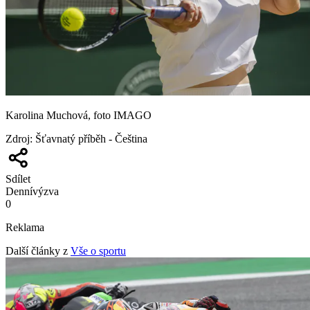
Karolina Muchová, foto IMAGO
Zdroj
:
Šťavnatý příběh - Čeština
Sdílet
Denní
výzva
0
Reklama
Další články z
Vše o sportu