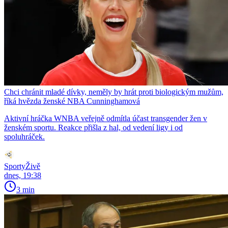
Chci chránit mladé dívky, neměly by hrát proti biologickým mužům,
říká hvězda ženské NBA Cunninghamová
Aktivní hráčka WNBA veřejně odmítla účast transgender žen v
ženském sportu. Reakce přišla z hal, od vedení ligy i od
spoluhráček.
SportyŽivě
dnes, 19:38
3 min