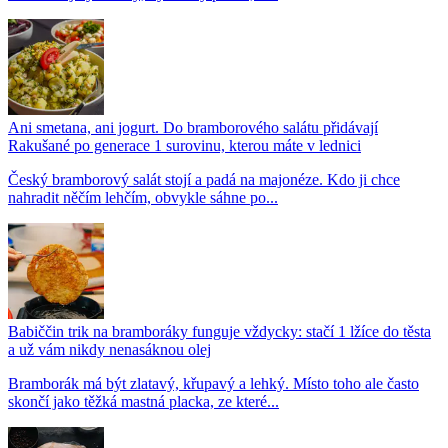
Ani smetana, ani jogurt. Do bramborového salátu přidávají
Rakušané po generace 1 surovinu, kterou máte v lednici
Český bramborový salát stojí a padá na majonéze. Kdo ji chce
nahradit něčím lehčím, obvykle sáhne po...
Babiččin trik na bramboráky funguje vždycky: stačí 1 lžíce do těsta
a už vám nikdy nenasáknou olej
Bramborák má být zlatavý, křupavý a lehký. Místo toho ale často
skončí jako těžká mastná placka, ze které...