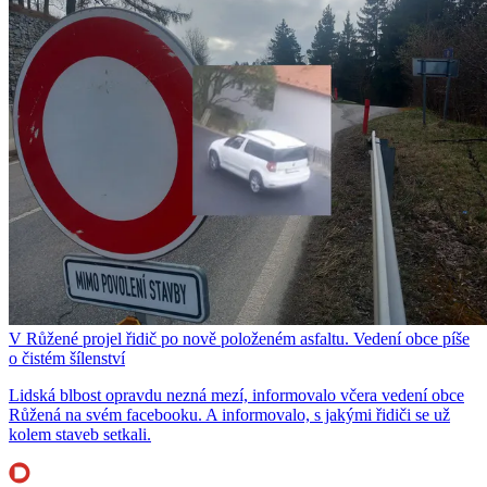
V Růžené projel řidič po nově položeném asfaltu. Vedení obce píše
o čistém šílenství
Lidská blbost opravdu nezná mezí, informovalo včera vedení obce
Růžená na svém facebooku. A informovalo, s jakými řidiči se už
kolem staveb setkali.