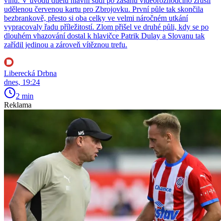
vlnu. V úvodu duelu hlavní sudí po zásahu videorozhodčího zrušil
udělenou červenou kartu pro Zbrojovku. První půle tak skončila
bezbrankově, přesto si oba celky ve velmi náročném utkání
vypracovaly řadu příležitostí. Zlom přišel ve druhé půli, kdy se po
dlouhém vhazování dostal k hlavičce Patrik Dulay a Slovanu tak
zařídil jedinou a zároveň vítěznou trefu.
Liberecká Drbna
dnes, 19:24
2 min
Reklama