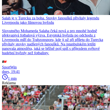
Salah je v Turecku za boha. Stovky fanoušků přivítaly legendu
Liverpoolu jako filmovou hvězdu
Slovutného Mohameda Salaha čeká nová a pro mnohé hodně
překvapivá fotbalová výzva. Egyptská hvězda po odchodu z
Liverpoolu míří do Trabzonsporu, kde ji už při příletu do Turecka
přivítaly stovky nadšených fanoušků. Na istanbulském letišti
panovala atmosféra, jaká se běžně pojí spíš s příjezdem světové
hudební hvězdy než fotbalisty.
SportWin
dnes, 19:41
1 min
Reklama