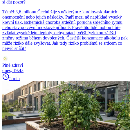
si dát pozor?
Téměř 3,6 milionu Čechů žije s některým z kardiovaskulárních
onemocnění nebo jejich následky. Patří mezi ně například vysoký
krevní tlak, ischemická choroba srdeční, porucha srdečního rytmu
nebo stav po cévní mozkové příhodě. Právě tito lidé mohou hůře
zvládat vysoké letní teploty, dehydrataci, větší fyzickou zátěž i
změny režimu během dovolených. Častější konzumace alkoholu pak
může riziko dále zvyšovat. Jak tedy riziko problémů se srdcem co
nejvíc snížit?
Plné zdraví
dnes, 19:43
5 min