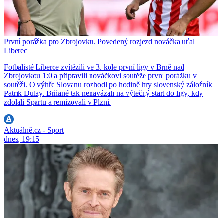
První porážka pro Zbrojovku. Povedený rozjezd nováčka uťal
Liberec
Fotbalisté Liberce zvítězili ve 3. kole první ligy v Brně nad
Zbrojovkou 1:0 a připravili nováčkovi soutěže první porážku v
soutěži. O výhře Slovanu rozhodl po hodině hry slovenský záložník
Patrik Dulay. Brňané tak nenavázali na výtečný start do ligy, kdy
zdolali Spartu a remizovali v Plzni.
Aktuálně.cz - Sport
dnes, 19:15