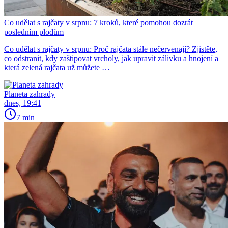
Co udělat s rajčaty v srpnu: 7 kroků, které pomohou dozrát
posledním plodům
Co udělat s rajčaty v srpnu: Proč rajčata stále nečervenají? Zjistěte,
co odstranit, kdy zaštipovat vrcholy, jak upravit zálivku a hnojení a
která zelená rajčata už můžete …
Planeta zahrady
dnes, 19:41
7 min