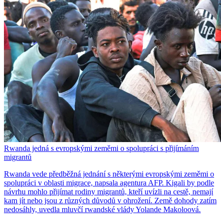
Rwanda jedná s evropskými zeměmi o spolupráci s přijímáním
migrantů
Rwanda vede předběžná jednání s některými evropskými zeměmi o
spolupráci v oblasti migrace, napsala agentura AFP. Kigali by podle
návrhu mohlo přijímat rodiny migrantů, kteří uvízli na cestě, nemají
kam jít nebo jsou z různých důvodů v ohrožení. Země dohody zatím
nedosáhly, uvedla mluvčí rwandské vlády Yolande Makoloová.