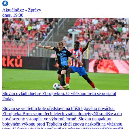
Aktuálně.cz - Zprávy
dnes, 19:30
Slovan ovládl duel se Zbrojovkou. O vítěznou trefu se postaral
Dulay
Slovan se ve třetím kole představil na hřišti ligového nováčka.
Zbrojovka Brno se po třech letech vrátila do nejvyšší soutěže a do
nové sezony vstoupila ve výborné formě. Slovan naopak po
bojovném výkonu proti Teplicím chtěl znovu naskočit na vítěznou