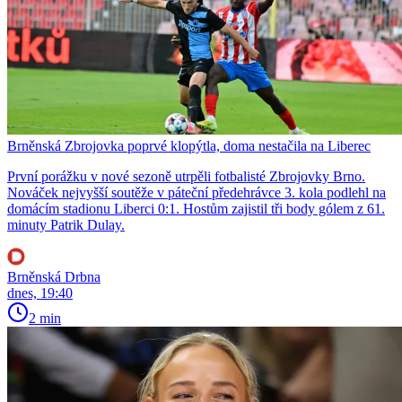
Brněnská Zbrojovka poprvé klopýtla, doma nestačila na Liberec
První porážku v nové sezoně utrpěli fotbalisté Zbrojovky Brno.
Nováček nejvyšší soutěže v páteční předehrávce 3. kola podlehl na
domácím stadionu Liberci 0:1. Hostům zajistil tři body gólem z 61.
minuty Patrik Dulay.
Brněnská Drbna
dnes, 19:40
2 min