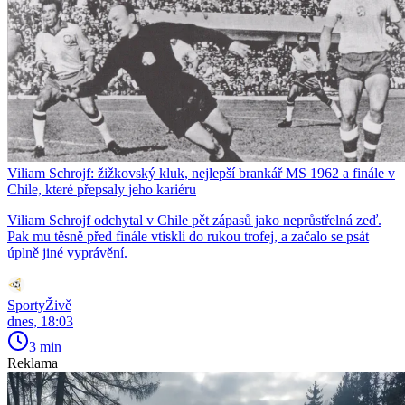
Viliam Schrojf: žižkovský kluk, nejlepší brankář MS 1962 a finále v
Chile, které přepsaly jeho kariéru
Viliam Schrojf odchytal v Chile pět zápasů jako neprůstřelná zeď.
Pak mu těsně před finále vtiskli do rukou trofej, a začalo se psát
úplně jiné vyprávění.
SportyŽivě
dnes, 18:03
3 min
Reklama