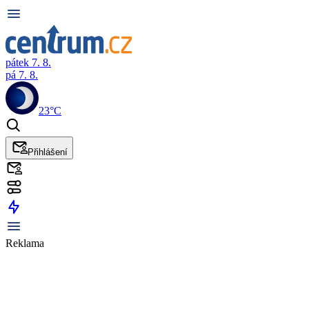
pátek 7. 8.
pá 7. 8.
23°C
Přihlášení
Reklama