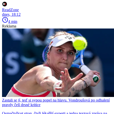
ReadZone
dnes, 18:12
4 min
Reklama
Zastali se jí, teď si sypou popel na hlavu. Vondroušová po odhalení
pravdy čelí drsné kritice
Osmačtyřicet stran, čtyři lékařští experti a jedna textová zpráva na