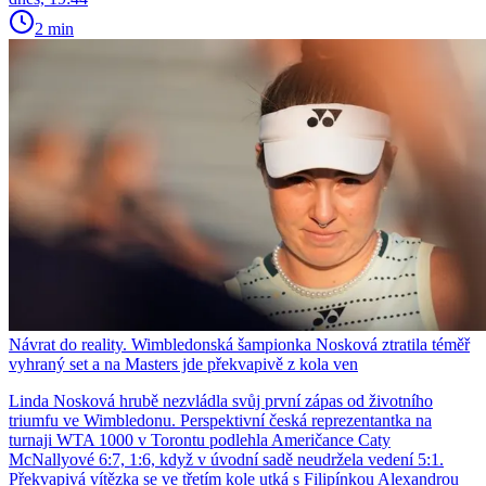
2 min
Návrat do reality. Wimbledonská šampionka Nosková ztratila téměř
vyhraný set a na Masters jde překvapivě z kola ven
Linda Nosková hrubě nezvládla svůj první zápas od životního
triumfu ve Wimbledonu. Perspektivní česká reprezentantka na
turnaji WTA 1000 v Torontu podlehla Američance Caty
McNallyové 6:7, 1:6, když v úvodní sadě neudržela vedení 5:1.
Překvapivá vítězka se ve třetím kole utká s Filipínkou Alexandrou