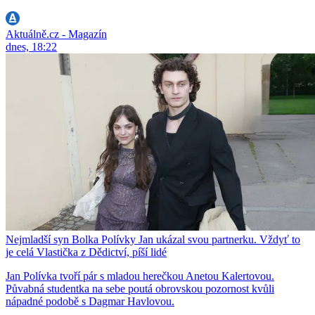
Aktuálně.cz - Magazín
dnes, 18:22
Nejmladší syn Bolka Polívky Jan ukázal svou partnerku. Vždyť to
je celá Vlastička z Dědictví, píší lidé
Jan Polívka tvoří pár s mladou herečkou Anetou Kalertovou.
Půvabná studentka na sebe poutá obrovskou pozornost kvůli
nápadné podobě s Dagmar Havlovou.