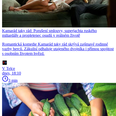
Kamarád taky rád: Porušení smlouvy, superjachta ruského
miliardáře a propletenec osudů v reálném životě
Romantická komedie Kamarád taky rád skrývá zajímavé rodinné
vazby herců. Zákulisí odhaluje utajeného dvojníka i přímou spojitost
s osobním životem hvězd.
V Telce
dnes, 18:10
3 min