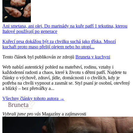
Ani smetana, ani olej. Do marinády na kuře patří 1 tekutina, kterou
Italové používají po generace
Kuřecí prsa dokážou být za chvilku suchá jako tříska. Mnozí
kuchaři proto maso přelijí olejem nebo ho utopí...
Tento článek byl publikován ze zdrojů
Bruneta v kuchyni
Web nabízí autentický pohled na mateřství, rodinu, vztahy i
každodenní radosti a chaos, které k životu s dětmi patří. Najdete tu
články o výchově, zdraví, jídle, domácnosti i o chvílích, kdy je
potřeba na chvíli vypnout a zasmát se. Styl psaní je osobní, otevřený
a blízký – bez přetvářky a...
Všechny články tohoto autora →
Vybrali jsme pro vás
Magazíny a zajímavosti