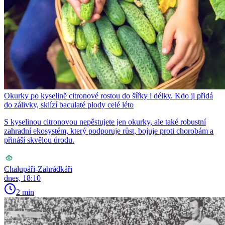
Okurky po kyselině citronové rostou do šířky i délky. Kdo ji přidá
do zálivky, sklízí baculaté plody celé léto
S kyselinou citronovou nepěstujete jen okurky, ale také robustní
zahradní ekosystém, který podporuje růst, bojuje proti chorobám a
přináší skvělou úrodu.
Chalupáři-Zahrádkáři
dnes, 18:10
2 min