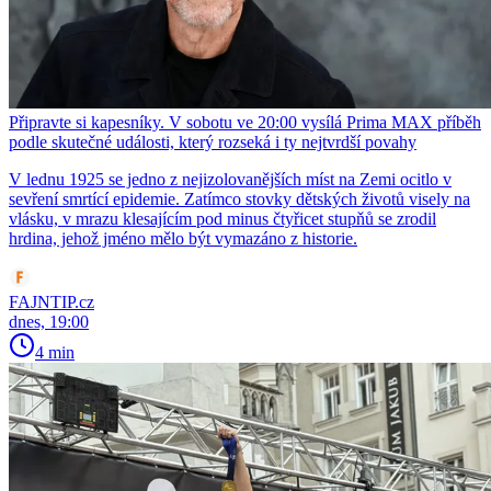
Připravte si kapesníky. V sobotu ve 20:00 vysílá Prima MAX příběh
podle skutečné události, který rozseká i ty nejtvrdší povahy
V lednu 1925 se jedno z nejizolovanějších míst na Zemi ocitlo v
sevření smrtící epidemie. Zatímco stovky dětských životů visely na
vlásku, v mrazu klesajícím pod minus čtyřicet stupňů se zrodil
hrdina, jehož jméno mělo být vymazáno z historie.
FAJNTIP.cz
dnes, 19:00
4 min