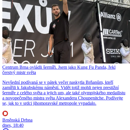
Centrum Brna ovládli šermíři. Jsem jako Kung Fu Panda, řekl
čerstvý mistr světa
Nevšední podívaná se v pátek večer naskytla Brňanům, kteří
zamířili k Jakubskému náměstí. Vidět totiž mohli nejen prestižní
šermíře z celého světa a jejich um, ale také olympijského medailistu
a novopečeného mistra světa Alexandera Choupenitche. Podívejte
se, jak to v srdci jihomoravské metropole vypadalo.
Brněnská Drbna
dnes, 18:40