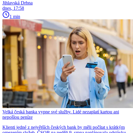
Jihlavská Drbna
dnes, 17:58
1 min
Velká česká banka vypne své služby. Lidé nezaplatí kartou ani
nepošlou peníze
Klienti jedné z největších českých bank by měli počítat s krátkým
omezením služeb. ČSOB na neděli 9. srpna naplánovala odstávku