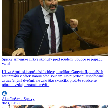
Špičky arménské církve skončily před soudem. Soudce se případu
vzdal
Hlava Arménské apoštolské církve, katolikos Garegin II., a dalších
šest prelátů v pátek stanuli před soudem. První jednání, uspořádané
za zavřenými dveřmi, ale zakrátko skončilo, protože soudce se
případu vzdal, oznámila média.
Aktuálně.cz - Zprávy
dnes, 19:30