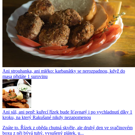
Ani strouhanka, ani mléko: karbanátky se nerozpadnou, když do
masa přidáte 1 surovinu
Ani sůl, ani pepř: kuřecí řízek bude šťavnatý i po vychladnutí díky 1
kroku, na který Rakušané nikdy nezapomenou
Znáte to. Řízek z oběda chutná skvěle, ale druhý den ve svačinovém
boxu z něj bývá tuhý, vysušený plátek, u...