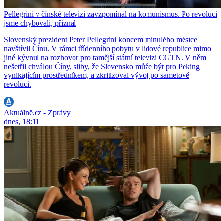
Pellegrini v čínské televizi zavzpomínal na komunismus. Po revoluci
jsme chybovali, přiznal
Slovenský prezident Peter Pellegrini koncem minulého měsíce
navštívil Čínu. V rámci třídenního pobytu v lidové republice mimo
jiné kývnul na rozhovor pro tamější státní televizi CGTN. V něm
nešetřil chválou Číny, sliby, že Slovensko může být pro Peking
vynikajícím prostředníkem, a zkritizoval vývoj po sametové
revoluci.
Aktuálně.cz - Zprávy
dnes, 18:11