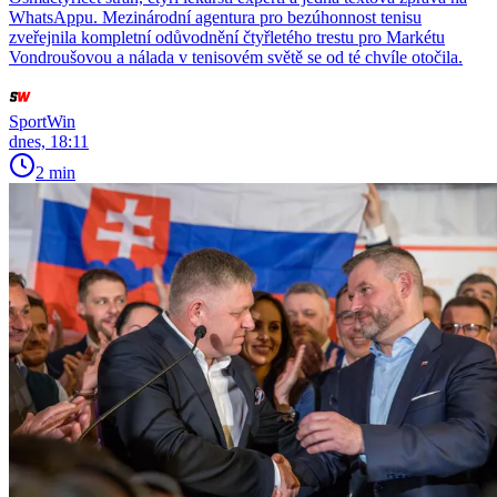
WhatsAppu. Mezinárodní agentura pro bezúhonnost tenisu
zveřejnila kompletní odůvodnění čtyřletého trestu pro Markétu
Vondroušovou a nálada v tenisovém světě se od té chvíle otočila.
SportWin
dnes, 18:11
2 min