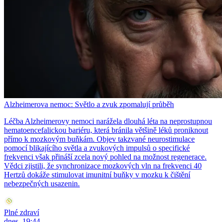
Alzheimerova nemoc: Světlo a zvuk zpomalují průběh
Léčba Alzheimerovy nemoci narážela dlouhá léta na neprostupnou
hematoencefalickou bariéru, která bránila většině léků proniknout
přímo k mozkovým buňkám. Objev takzvané neurostimulace
pomocí blikajícího světla a zvukových impulsů o specifické
frekvenci však přináší zcela nový pohled na možnost regenerace.
Vědci zjistili, že synchronizace mozkových vln na frekvenci 40
Hertzů dokáže stimulovat imunitní buňky v mozku k čištění
nebezpečných usazenin.
Plné zdraví
dnes, 19:44