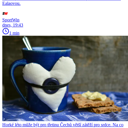
Ealaovou.
SportWin
dnes, 19:43
1 min
Horké léto může být pro třetinu Čechů větší zátěží pro srdce. Na co