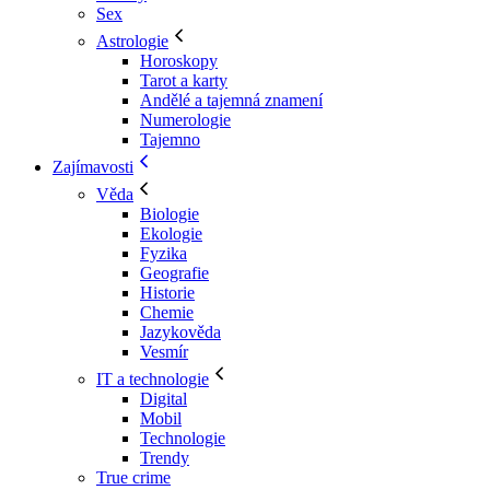
Sex
Astrologie
Horoskopy
Tarot a karty
Andělé a tajemná znamení
Numerologie
Tajemno
Zajímavosti
Věda
Biologie
Ekologie
Fyzika
Geografie
Historie
Chemie
Jazykověda
Vesmír
IT a technologie
Digital
Mobil
Technologie
Trendy
True crime