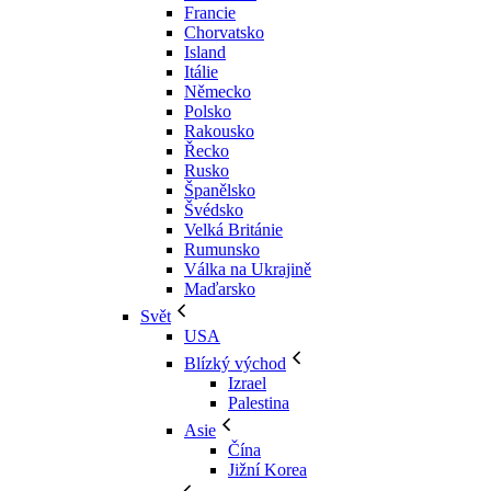
Francie
Chorvatsko
Island
Itálie
Německo
Polsko
Rakousko
Řecko
Rusko
Španělsko
Švédsko
Velká Británie
Rumunsko
Válka na Ukrajině
Maďarsko
Svět
USA
Blízký východ
Izrael
Palestina
Asie
Čína
Jižní Korea