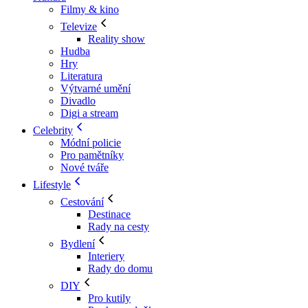
Filmy & kino
Televize
Reality show
Hudba
Hry
Literatura
Výtvarné umění
Divadlo
Digi a stream
Celebrity
Módní policie
Pro pamětníky
Nové tváře
Lifestyle
Cestování
Destinace
Rady na cesty
Bydlení
Interiery
Rady do domu
DIY
Pro kutily