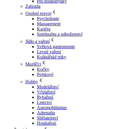
Pro hospodyňky
Zahrada
Osobní rozvoj
Psychologie
Management
Kariéra
Spiritualita a náboženství
Jídlo a vaření
Světová gastronomie
Levné vaření
Kulinářské triky
Mazlíčci
Kočky
Pejskové
Hobby
Modelářství
Včelařství
Rybaření
Letectví
Automobilismus
Adrenalin
Sběratelství
Houbaření