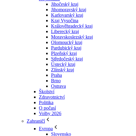
Jihočeský kraj
Jihomoravský kraj
Karlovarský kraj
Kraj Vysočina
Králověhradecký kraj
Liberecký kraj
Moravskoslezský kraj
Olomoucký kraj
Pardubický kraj
Plzeňský kraj
Středočeský kraj
Ústecký kraj
Zlínský kraj
Praha
Brno
Ostrava
Školství
Zdravotnictví
Politika
O počasí
Volby 2026
Zahraničí
Evropa
Slovensko