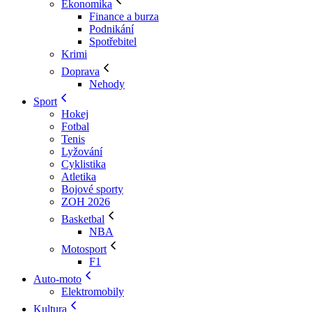
Ekonomika
Finance a burza
Podnikání
Spotřebitel
Krimi
Doprava
Nehody
Sport
Hokej
Fotbal
Tenis
Lyžování
Cyklistika
Atletika
Bojové sporty
ZOH 2026
Basketbal
NBA
Motosport
F1
Auto-moto
Elektromobily
Kultura