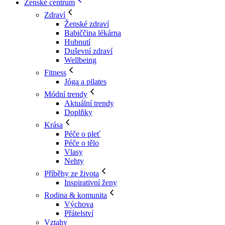
Ženské centrum
Zdraví
Ženské zdraví
Babiččina lékárna
Hubnutí
Duševní zdraví
Wellbeing
Fitness
Jóga a pilates
Módní trendy
Aktuální trendy
Doplňky
Krása
Péče o pleť
Péče o tělo
Vlasy
Nehty
Příběhy ze života
Inspirativní ženy
Rodina & komunita
Výchova
Přátelství
Vztahy