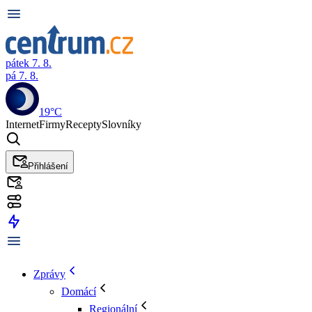
pátek 7. 8.
pá 7. 8.
19°C
Internet
Firmy
Recepty
Slovníky
Přihlášení
Zprávy
Domácí
Regionální