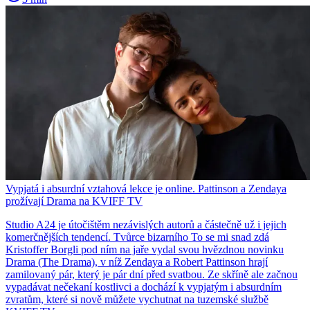
Vypjatá i absurdní vztahová lekce je online. Pattinson a Zendaya
prožívají Drama na KVIFF TV
Studio A24 je útočištěm nezávislých autorů a částečně už i jejich
komerčnějších tendencí. Tvůrce bizarního To se mi snad zdá
Kristoffer Borgli pod ním na jaře vydal svou hvězdnou novinku
Drama (The Drama), v níž Zendaya a Robert Pattinson hrají
zamilovaný pár, který je pár dní před svatbou. Ze skříně ale začnou
vypadávat nečekaní kostlivci a dochází k vypjatým i absurdním
zvratům, které si nově můžete vychutnat na tuzemské službě