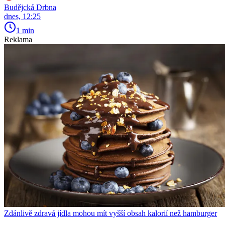
Budějcká Drbna
dnes, 12:25
1 min
Reklama
Zdánlivě zdravá jídla mohou mít vyšší obsah kalorií než hamburger