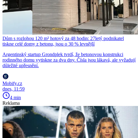
Dům s rozlohou 120 m² hotový za 48 hodin: 27letý podnikatel
tiskne celé domy z betonu, jsou o 30 % levnější
Argentinský startup Grondplek tvrdí, že betonovou konstrukci
rodinného domu vytiskne za dva dny. Čísla jsou lákavá, ale vyžadují
důležité upřesnění.
Mobify.cz
dnes, 11:59
4 min
Reklama