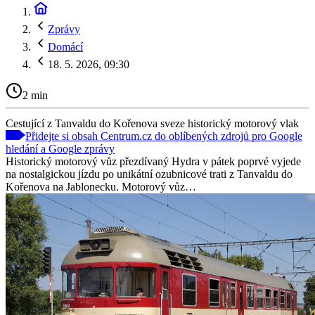
Zprávy
Domácí
18. 5. 2026, 09:30
2 min
Cestující z Tanvaldu do Kořenova sveze historický motorový vlak
Přidejte si obsah Centrum.cz do oblíbených zdrojů pro Google
hledání a Google zprávy
Historický motorový vůz přezdívaný Hydra v pátek poprvé vyjede
na nostalgickou jízdu po unikátní ozubnicové trati z Tanvaldu do
Kořenova na Jablonecku. Motorový vůz…