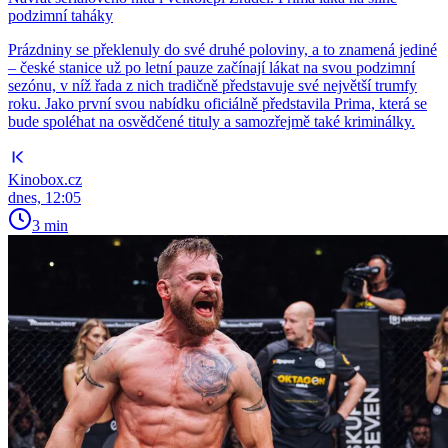
podzimní taháky
Prázdniny se překlenuly do své druhé poloviny, a to znamená jediné
– české stanice už po letní pauze začínají lákat na svou podzimní
sezónu, v níž řada z nich tradičně představuje své největší trumfy
roku. Jako první svou nabídku oficiálně představila Prima, která se
bude spoléhat na osvědčené tituly a samozřejmě také kriminálky.
Kinobox.cz
dnes, 12:05
3 min