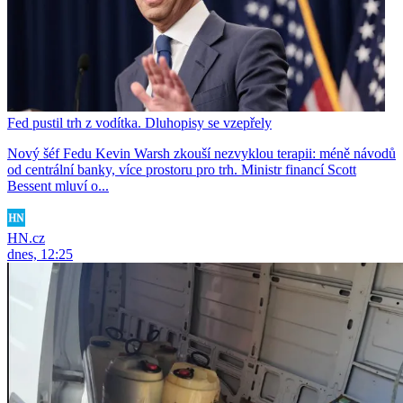
Fed pustil trh z vodítka. Dluhopisy se vzepřely
Nový šéf Fedu Kevin Warsh zkouší nezvyklou terapii: méně návodů
od centrální banky, více prostoru pro trh. Ministr financí Scott
Bessent mluví o...
HN.cz
dnes, 12:25