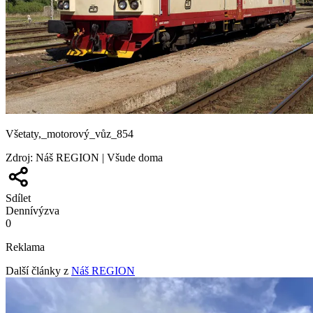
Všetaty,_motorový_vůz_854
Zdroj
:
Náš REGION | Všude doma
Sdílet
Denní
výzva
0
Reklama
Další články z
Náš REGION