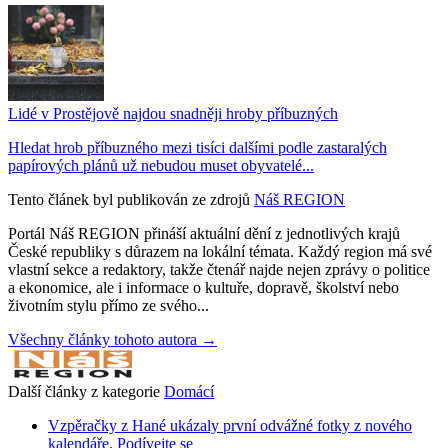
Lidé v Prostějově najdou snadněji hroby příbuzných
Hledat hrob příbuzného mezi tisíci dalšími podle zastaralých
papírových plánů už nebudou muset obyvatelé...
Tento článek byl publikován ze zdrojů
Náš REGION
Portál Náš REGION přináší aktuální dění z jednotlivých krajů
České republiky s důrazem na lokální témata. Každý region má své
vlastní sekce a redaktory, takže čtenář najde nejen zprávy o politice
a ekonomice, ale i informace o kultuře, dopravě, školství nebo
životním stylu přímo ze svého...
Všechny články tohoto autora →
Další články z kategorie
Domácí
Vzpěračky z Hané ukázaly první odvážné fotky z nového
kalendáře. Podívejte se