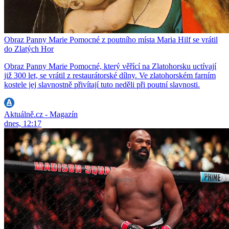
Obraz Panny Marie Pomocné z poutního místa Maria Hilf se vrátil
do Zlatých Hor
Obraz Panny Marie Pomocné, který věřící na Zlatohorsku uctívají
již 300 let, se vrátil z restaurátorské dílny. Ve zlatohorském farním
kostele jej slavnostně přivítají tuto neděli při poutní slavnosti.
Aktuálně.cz - Magazín
dnes, 12:17