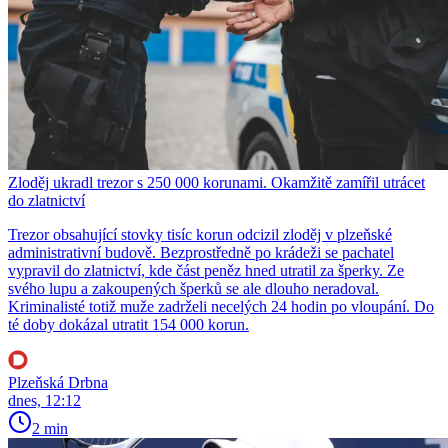
Zloděj ukradl trezor s 250 000 korunami. Okamžitě zamířil utrácet
do zlatnictví
Trezor obsahující stovky tisíc korun odcizil zloděj v plzeňské
administrativní budově. Bezprostředně po krádeži se pachatel
vypravil do zlatnictví, kde část peněz hned utratil za šperky. Ze
svého lupu a zakoupených šperků se ale dlouho neradoval.
Kriminalisté totiž muže zadrželi necelých 24 hodin po vloupání. Do
té doby dokázal utratit 154 000 korun.
Plzeňská Drbna
dnes, 12:12
2 min