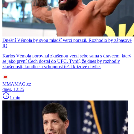
Dnešní Vémola by svou mladší verzi porazil. Rozhodlo by zápasové
IQ
Karlos Vémola porovnal zkušenou verzi sebe sama s dravcem, který
se jako první Čech dostal do UFC. Tvrdí, že dnes by rozhodly
zkušenosti, kondice a schopnost řešit krizové chvíle.
MMAMAG.cz
dnes, 12:25
1 min