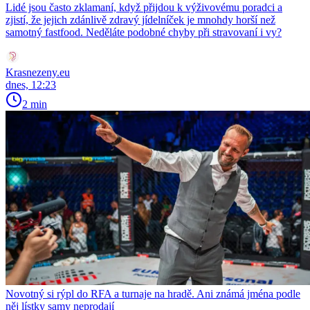
Lidé jsou často zklamaní, když přijdou k výživovému poradci a
zjistí, že jejich zdánlivě zdravý jídelníček je mnohdy horší než
samotný fastfood. Neděláte podobné chyby při stravovaní i vy?
Krasnezeny.eu
dnes, 12:23
2 min
Novotný si rýpl do RFA a turnaje na hradě. Ani známá jména podle
něj lístky samy neprodají