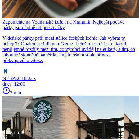
Zapomeňte na Vodňanské kuře i na Krahulík. Nejlepší poctivé
párky jsou úplně od jiné značky
Vídeňské párky patří mezi stálice českých lednic. Jak vybrat ty
nejlepší? Obalem se řídit nemůžeme. Letošní test dTestu ukázal
nepříjemné rozdíly mezi tím, co výrobci uvádějí na etiketě, a tím, co
laboratoř skutečně naměřila. Jiný letošní test ale přinesl
překvapivého vítěze.
NESPECHEJ.cz
dnes, 12:00
3 min