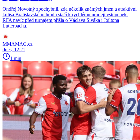
Ondřej Novotný zpochybnil, zda několik známých jmen a atraktivní
kulisa Bratislavského hradu stačí k rychlému prodeji vstupenek.
RFA navíc před turnajem přišla o Václava Siváka i Joiltona
Lutterbacha.
MMAMAG.cz
dnes, 12:21
1 min