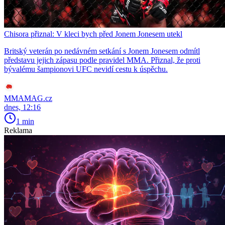
Chisora přiznal: V kleci bych před Jonem Jonesem utekl
Britský veterán po nedávném setkání s Jonem Jonesem odmítl
představu jejich zápasu podle pravidel MMA. Přiznal, že proti
bývalému šampionovi UFC nevidí cestu k úspěchu.
MMAMAG.cz
dnes, 12:16
1 min
Reklama