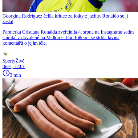
Georgina Rodríguez čelila kritice za fotky z jachty. Ronaldo se jí
zastal
Partnerka Cristiana Ronalda zveřejnila 4. srpna na Instagramu sedm
snímků z dovolené na Mallorce. Pod fotkami se strhla lavina
komentářů o jejím těle.
SportyŽivě
dnes, 12:01
3 min