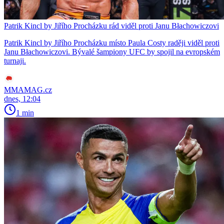
Patrik Kincl by Jiřího Procházku rád viděl proti Janu Błachowiczovi
Patrik Kincl by Jiřího Procházku místo Paula Costy raději viděl proti
Janu Błachowiczovi. Bývalé šampiony UFC by spojil na evropském
turnaji.
MMAMAG.cz
dnes, 12:04
1 min