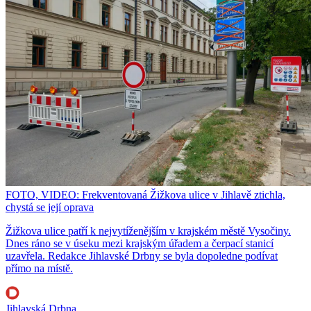
FOTO, VIDEO: Frekventovaná Žižkova ulice v Jihlavě ztichla,
chystá se její oprava
Žižkova ulice patří k nejvytíženějším v krajském městě Vysočiny.
Dnes ráno se v úseku mezi krajským úřadem a čerpací stanicí
uzavřela. Redakce Jihlavské Drbny se byla dopoledne podívat
přímo na místě.
Jihlavská Drbna