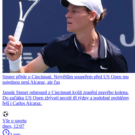
Sinner přijde o Cincinnati. Největším soupeřem před US Open mu
najednou není Alcaraz, ale čas
Jannik Sinner odstoupil z Cincinnati kvůli zranění pravého kolena.
Do začátku US Open zbývají necelé tři týdny a podobné problémy
řeší i Carlos Alcaraz.
Vše o sportu
dnes, 12:07
3 min