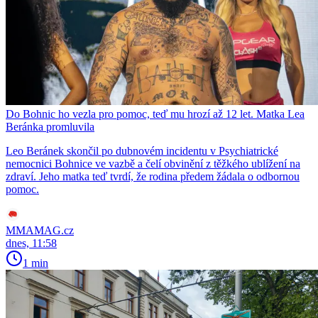
Do Bohnic ho vezla pro pomoc, teď mu hrozí až 12 let. Matka Lea
Beránka promluvila
Leo Beránek skončil po dubnovém incidentu v Psychiatrické
nemocnici Bohnice ve vazbě a čelí obvinění z těžkého ublížení na
zdraví. Jeho matka teď tvrdí, že rodina předem žádala o odbornou
pomoc.
MMAMAG.cz
dnes, 11:58
1 min