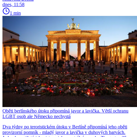
dnes, 11:58
1 min
Oběti berlínského útoku připomíná javor a lavička. Větší ochranu
LGBT osob ale Německo nechystá
Dva týdny po teroristickém útoku v Berlíně připomíná jeho oběti
provizorní pomník - mladý javor a lavička v duhových barvách.