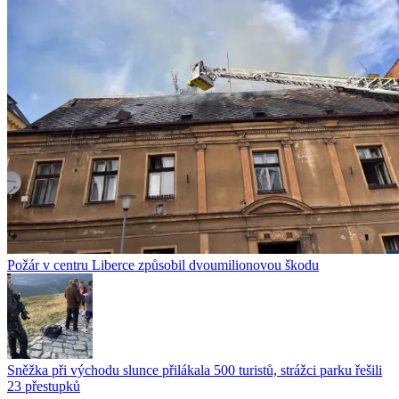
Požár v centru Liberce způsobil dvoumilionovou škodu
Sněžka při východu slunce přilákala 500 turistů, strážci parku řešili
23 přestupků