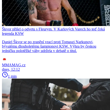
Škvor přišel o odvetu s Fleurym. V Karlových Varech ho teď čeká
legenda KSW
Daniel Škvor se po zranění vrací proti Tomaszi Narkunovi,
bývalému dlouholetému šampionovi KSW. Výhra by českou
jedničku polotěžké váhy udržela v debatě o titul.
MMAMAG.cz
dnes, 12:12
1 min