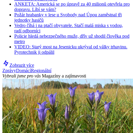
ANKETA: Americká se po úpravě za 40 milionů otevřela pro
dopravu. Líbí se vám?
Požár hrabanky v lese u Svobody nad Úpou zaměstnal tři
jednotky hasičů
Vedro číhá i na ptačí obyvatele. Stačí malá miska s vodou,
radí odborníci
Policie hledá nebezpečného muže, dřív už shodil člověka pod
metro
VIDEO: Starý most na Jesenicku ukrýval od války trhavinu.
Pyrotechnik ji odpálil
Zobrazit více
Zprávy
Domácí
Regionální
Vybrali jsme pro vás
Magazíny a zajímavosti