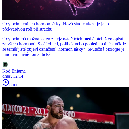
Oxytocin není jen hormon lásky. Nová studie ukazuje jeho
překvapivou roli při strachu
Oxytocin má možná jeden z nejzavádějících mediálních životopisů
ze všech hormonů. Stačí objetí, polibek nebo pohled na dítě a někde
se téměř jistě objeví označení „hormon lásky“. Skutečná biologie je
mnohem méně romantická.
Kód Enigma
dnes, 12:14
8 min