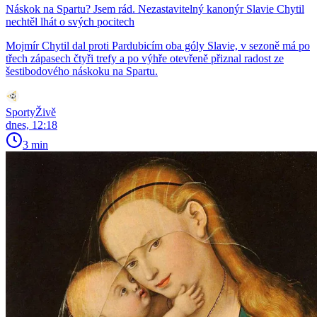
Náskok na Spartu? Jsem rád. Nezastavitelný kanonýr Slavie Chytil
nechtěl lhát o svých pocitech
Mojmír Chytil dal proti Pardubicím oba góly Slavie, v sezoně má po
třech zápasech čtyři trefy a po výhře otevřeně přiznal radost ze
šestibodového náskoku na Spartu.
SportyŽivě
dnes, 12:18
3 min