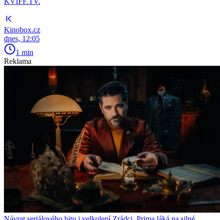
KVIFF.TV.
Kinobox.cz
dnes, 12:05
1 min
Reklama
Návrat seriálového hitu i velkolepí Zrádci. Prima láká na silné