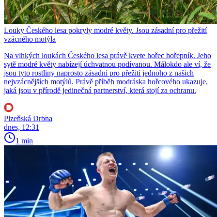
Louky Českého lesa pokryly modré květy. Jsou zásadní pro přežití
vzácného motýla
Na vlhkých loukách Českého lesa právě kvete hořec hořepník. Jeho
sytě modré květy nabízejí úchvatnou podívanou. Málokdo ale ví, že
jsou tyto rostliny naprosto zásadní pro přežití jednoho z našich
nejvzácnějších motýlů. Právě příběh modráska hořcového ukazuje,
jaká jsou v přírodě jedinečná partnerství, která stojí za ochranu.
Plzeňská Drbna
dnes, 12:31
1 min