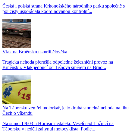
Česká i polská strana Krkonošského národního parku společně s
policisty uspořádala koordinovanou kontrolní...
Vlak na Brněnsku usmrtil člověka
Tragická nehoda přerušila odpoledne železniční provoz na
Brněnsku. Vlak jedoucí od Tišnova směrem na Brno...
Na Táborsku zemřel motorkář, je to druhá smrtelná nehoda na jihu
Čech o víkendu
Na silnici II/603 u Horusic nedaleko Veselí nad Lužnicí na
Táborsku v neděli zahynul motocyklista. Podle...