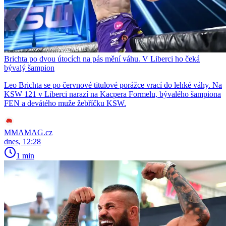
Brichta po dvou útocích na pás mění váhu. V Liberci ho čeká
bývalý šampion
Leo Brichta se po červnové titulové porážce vrací do lehké váhy. Na
KSW 121 v Liberci narazí na Kacpera Formelu, bývalého šampiona
FEN a devátého muže žebříčku KSW.
MMAMAG.cz
dnes, 12:28
1 min