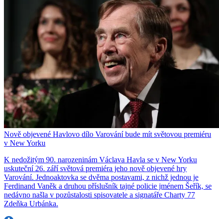
Nově objevené Havlovo dílo Varování bude mít světovou premiéru
v New Yorku
K nedožitým 90. narozeninám Václava Havla se v New Yorku
uskuteční 26. září světová premiéra jeho nově objevené hry
Varování. Jednoaktovka se dvěma postavami, z nichž jednou je
Ferdinand Vaněk a druhou příslušník tajné policie jménem Šeřík, se
nedávno našla v pozůstalosti spisovatele a signatáře Charty 77
Zdeňka Urbánka.