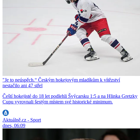
"Je to neúspěch.“ Českým hokejovým mladíkům k vítězství
nestačilo ani 47 střel
Čeští hokejisté do 18 let podlehli Švýcarsku 1:5 a na Hlinka Gretzky
Cupu vyrovnali šestým místem své historické minimum.
Aktuálně.cz - Sport
dnes, 06:09