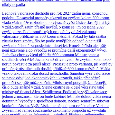
nikdy nepadla
Lednová valorizace důchodů pro rok 2027 zatím nemá konečnou
podobu. Dosavadní propočty ukazují na zvýšení kolem 300 korun,
vláda však může rozhodnout o výrazně vyšší částce. Jasněji má být
v září.Senioři zatím přesně nevědí, o kolik se jim od ledna 2027
zvýší penze. Podle současných propočtů vychází zákonná
valorizace přibližně na 300 korun měsíčně. Pokud by tato částka
zůstala beze změny, šlo by podle nynějších odhadů o nejnižší
zvýšení důchodů za posledních deset let. Konečné číslo ale ještě
není uzavřené a do výpočtu se promítne další ekonomický vývoj.
Juchelka chce zvýšení přiblížit 600 korunám Ministr práce a
sociálních věcí Aleš Juchelka už dříve uvedl, že zvýšení kolem 300
korun považuje za příliš nízké. Prosazuje proto variantu, při které by
průměrný růst důchodů dosáhl přibližně 600 korun měsíčně. Vláda
však o takovém kroku dosud nerozhodla. Samotná výše valorizace
se navíc odvíjí od ekonomických ukazatelů, takže předběžný
propočet se ještě může změnit. Ministr nyní potvrdil, že přesnější
číslo bude známé v září. Stejně opatrně se k celé věci staví také
ministryně financí Alena Schillerová. Podle ní je vyšší valorizace
jednou z možností, kterou bude kabinet řešit, ale dokud vláda nemá
definitivní výpočty a společnou dohodu, nechce seniorům slibovat
konkrétní částku. Vyšší částka nemá podporu celé koalice Varianta
zvýšení nad rámec současného zákonného propočtu už vyvolala
spor uvnitř koalice. Motoristé ji odmítají. Předseda sněmovního