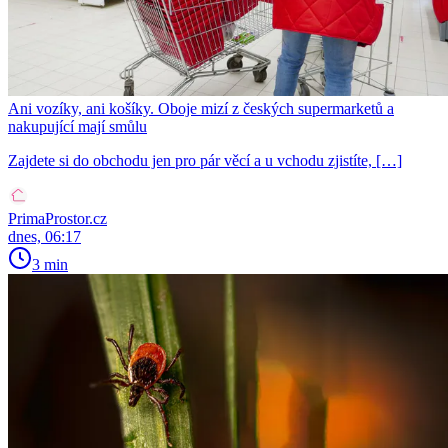
Ani vozíky, ani košíky. Oboje mizí z českých supermarketů a
nakupující mají smůlu
Zajdete si do obchodu jen pro pár věcí a u vchodu zjistíte, […]
PrimaProstor.cz
dnes, 06:17
3 min