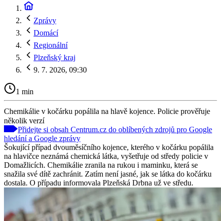
Zprávy
Domácí
Regionální
Plzeňský kraj
9. 7. 2026, 09:30
1 min
Chemikálie v kočárku popálila na hlavě kojence. Policie prověřuje
několik verzí
Přidejte si obsah Centrum.cz do oblíbených zdrojů pro Google
hledání a Google zprávy
Šokující případ dvouměsíčního kojence, kterého v kočárku popálila
na hlavičce neznámá chemická látka, vyšetřuje od středy policie v
Domažlicích. Chemikálie zranila na rukou i maminku, která se
snažila své dítě zachránit. Zatím není jasné, jak se látka do kočárku
dostala. O případu informovala Plzeňská Drbna už ve středu.