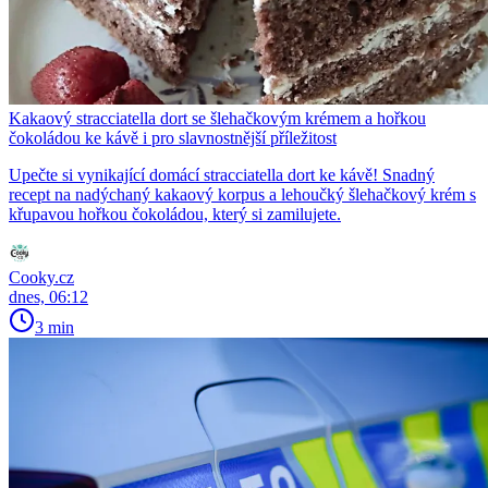
Kakaový stracciatella dort se šlehačkovým krémem a hořkou
čokoládou ke kávě i pro slavnostnější příležitost
Upečte si vynikající domácí stracciatella dort ke kávě! Snadný
recept na nadýchaný kakaový korpus a lehoučký šlehačkový krém s
křupavou hořkou čokoládou, který si zamilujete.
Cooky.cz
dnes, 06:12
3 min