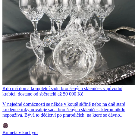
Kdo má doma kompletní sadu broušených skleniček v původní
krabici, dostane od sběratelů až 50 000 Kč
V nejedné domácnosti se někde v koutě skříně nebo na dně staré
kredence roky povaluje sada broušených skleniček, kterou nikdo
nepoužívá. Bývá to dědictví po prarodičích, na které se dávno...
Bruneta v kuchyni