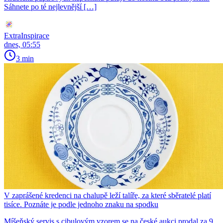
Sáhnete po té nejlevnější […]
ExtraInspirace
dnes, 05:55
3 min
V zaprášené kredenci na chalupě leží talíře, za které sběratelé platí
tisíce. Poznáte je podle jednoho znaku na spodku
Míšeňský servis s cibulovým vzorem se na české aukci prodal za 9