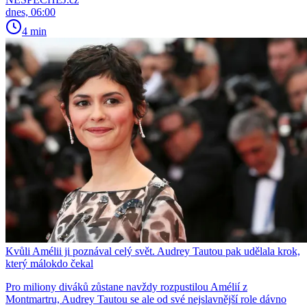
dnes, 06:00
4 min
Kvůli Amélii ji poznával celý svět. Audrey Tautou pak udělala krok,
který málokdo čekal
Pro miliony diváků zůstane navždy rozpustilou Amélií z
Montmartru, Audrey Tautou se ale od své nejslavnější role dávno