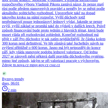
rozpočtového výboru Vladimír Pikora zastává názor, že penze mají
růst podle předem stanovených pravidel a neměly by se měnit podle
aktuálního politického rozhodnutí. Upozorňuje také na dopad
takového kroku na státní rozpočet. Vyšší důchody totiž
nepředstavují pouze jednorázový lednový výdaj. Jakmile se penze
zvýší, vyšší základ se promítá také do výdajů v dalších letech. Právě
způsob financování bude proto jedním z hlavních témat, která bude
muset vláda při rozhodování zohlednit. Konečné rozhodnutí má
přijít v září Pro důchodce je tak zatím nejdůležitější, že částka kolem
300 korun není definitivní. Ve hře zůstává také Juchelkův návrh na
zvýšení přibližně o 600 korun. Jasno má být nejpozději do konce
září, kdy vláda stanovuje podobu lednové valorizace. Od ledna
2027 se zároveň mění některá další pravidla důchodového systému,
mimo jiné způsob, jakým se při valorizaci pracuje s výchovným.
Zdroje tn.nova.cz mpsv.gov.cz cssz.cz
Byznys trendy
dnes, 06:01
2 min