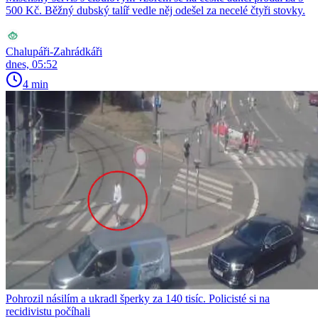
500 Kč. Běžný dubský talíř vedle něj odešel za necelé čtyři stovky.
Chalupáři-Zahrádkáři
dnes, 05:52
4 min
Pohrozil násilím a ukradl šperky za 140 tisíc. Policisté si na
recidivistu počíhali