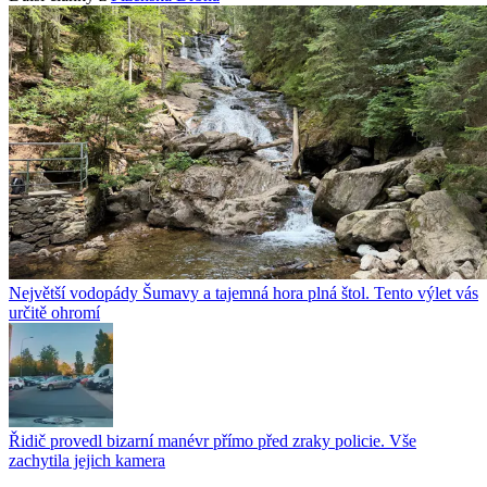
Největší vodopády Šumavy a tajemná hora plná štol. Tento výlet vás
určitě ohromí
Řidič provedl bizarní manévr přímo před zraky policie. Vše
zachytila jejich kamera