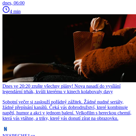
dnes, 06:00
4 min
Dnes ve 20:20 zrušte všechny plány! Nova nasadí do vysílání
legendární trhák, kvůli kterému v kinech kolabovaly davy
Sobotní večer si zaslouží pořádný zážitek. Žádné nudné seriály,
žádné přepínání kanálů. Čeká vás dobrodružství, které kombinuje
napětí, humor a akci v jednom balení. Velkofilm s hereckou chemií,
která vás vtáhne, a triky, které vás donutí zírat na obrazovku.
NESPECHEJ.cz