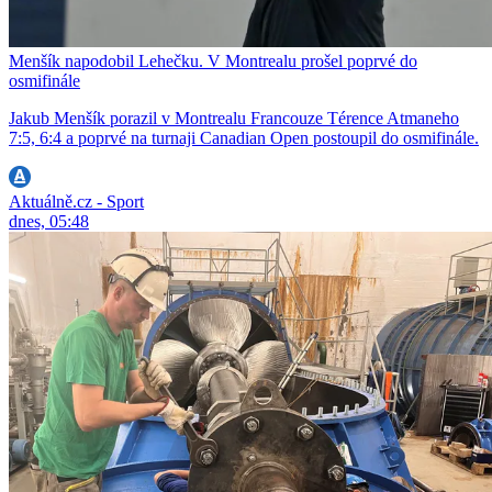
Menšík napodobil Lehečku. V Montrealu prošel poprvé do
osmifinále
Jakub Menšík porazil v Montrealu Francouze Térence Atmaneho
7:5, 6:4 a poprvé na turnaji Canadian Open postoupil do osmifinále.
Aktuálně.cz - Sport
dnes, 05:48