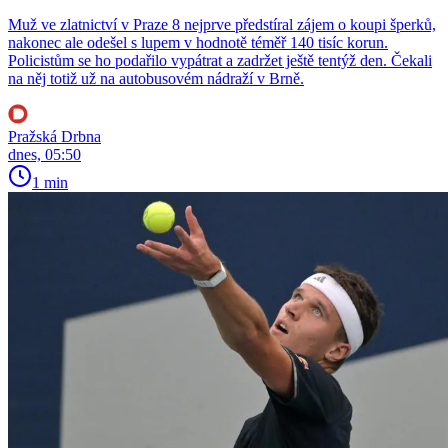
Muž ve zlatnictví v Praze 8 nejprve předstíral zájem o koupi šperků,
nakonec ale odešel s lupem v hodnotě téměř 140 tisíc korun.
Policistům se ho podařilo vypátrat a zadržet ještě tentýž den. Čekali
na něj totiž už na autobusovém nádraží v Brně.
Pražská Drbna
dnes, 05:50
1 min