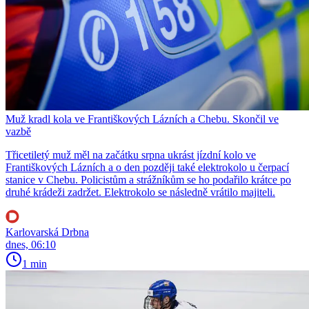
Muž kradl kola ve Františkových Lázních a Chebu. Skončil ve
vazbě
Třicetiletý muž měl na začátku srpna ukrást jízdní kolo ve
Františkových Lázních a o den později také elektrokolo u čerpací
stanice v Chebu. Policistům a strážníkům se ho podařilo krátce po
druhé krádeži zadržet. Elektrokolo se následně vrátilo majiteli.
Karlovarská Drbna
dnes, 06:10
1 min