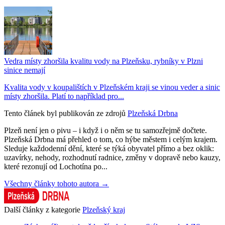
Vedra místy zhoršila kvalitu vody na Plzeňsku, rybníky v Plzni
sinice nemají
Kvalita vody v koupalištích v Plzeňském kraji se vinou veder a sinic
místy zhoršila. Platí to například pro...
Tento článek byl publikován ze zdrojů
Plzeňská Drbna
Plzeň není jen o pivu – i když i o něm se tu samozřejmě dočtete.
Plzeňská Drbna má přehled o tom, co hýbe městem i celým krajem.
Sleduje každodenní dění, které se týká obyvatel přímo a bez oklik:
uzavírky, nehody, rozhodnutí radnice, změny v dopravě nebo kauzy,
které rezonují od Lochotína po...
Všechny články tohoto autora →
Další články z kategorie
Plzeňský kraj