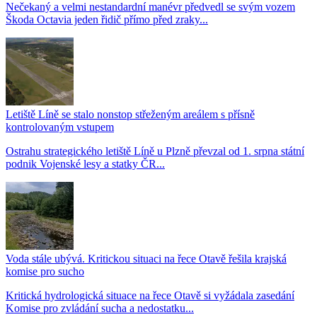
Nečekaný a velmi nestandardní manévr předvedl se svým vozem
Škoda Octavia jeden řidič přímo před zraky...
Letiště Líně se stalo nonstop střeženým areálem s přísně
kontrolovaným vstupem
Ostrahu strategického letiště Líně u Plzně převzal od 1. srpna státní
podnik Vojenské lesy a statky ČR...
Voda stále ubývá. Kritickou situaci na řece Otavě řešila krajská
komise pro sucho
Kritická hydrologická situace na řece Otavě si vyžádala zasedání
Komise pro zvládání sucha a nedostatku...