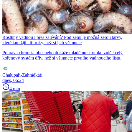
Rostliny vadnou i přes zalévání? Pod zemí je možná žerou larvy,
které tam žijí i tři roky, než si jich všimnete
Ponrava chrousta obecného dokáže mladému stromku zničit celý
kořenový systém dřív, než si všimnete prvního vadnoucího listu.
Chalupáři-Zahrádkáři
dnes, 06:24
4 min