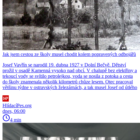
Jak jsem cestou ze školy musel chodit kolem popravených odbojářů
Josef Vavřín se narodil 19. dubna 1927 v Dolní Bečvě. Dětství
prožil v osadě Kamenná vysoko nad obcí. V chalupě bez elektřiny a
tekoucí vody se svítilo petrolejkou, voda se nosila z potoka a cesta
do školy znamenala několik kilometrů chůze lesem. Otec pracoval
většinu týdne v ostravských železárnách, a tak musel Josef od útlého
HlídacíPes.org
dnes, 06:00
4 min