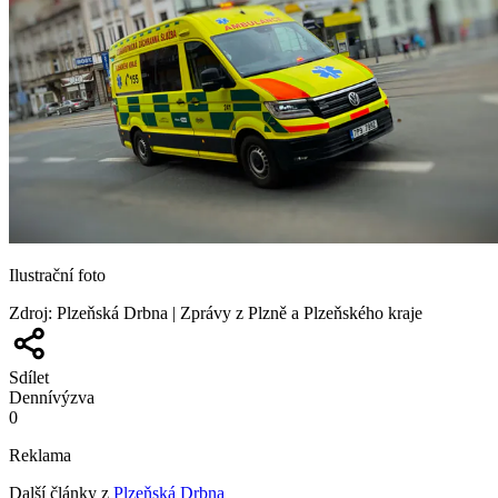
Ilustrační foto
Zdroj
:
Plzeňská Drbna | Zprávy z Plzně a Plzeňského kraje
Sdílet
Denní
výzva
0
Reklama
Další články z
Plzeňská Drbna