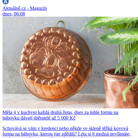
Aktuálně.cz - Magazín
dnes, 06:08
Měla ji v kuchyni každá druhá žena, dnes za tuhle formu na
bábovku dávají sběratelé až 5 000 Kč
Schovává se vám v kredenci nebo někde ve sklepě těžká kovová
forma na bábovku, kterou jste zdědili? Léta si jí možná nevšímáte,