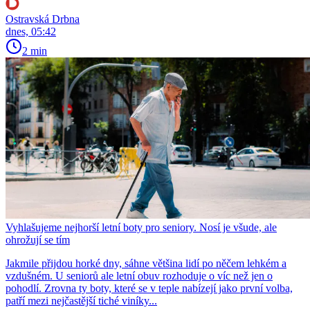
Ostravská Drbna
dnes, 05:42
2 min
Vyhlašujeme nejhorší letní boty pro seniory. Nosí je všude, ale
ohrožují se tím
Jakmile přijdou horké dny, sáhne většina lidí po něčem lehkém a
vzdušném. U seniorů ale letní obuv rozhoduje o víc než jen o
pohodlí. Zrovna ty boty, které se v teple nabízejí jako první volba,
patří mezi nejčastější tiché viníky...