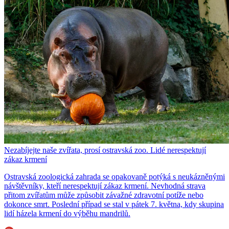
Nezabíjejte naše zvířata, prosí ostravská zoo. Lidé nerespektují
zákaz krmení
Ostravská zoologická zahrada se opakovaně potýká s neukázněnými
návštěvníky, kteří nerespektují zákaz krmení. Nevhodná strava
přitom zvířatům může způsobit závažné zdravotní potíže nebo
dokonce smrt. Poslední případ se stal v pátek 7. května, kdy skupina
lidí házela krmení do výběhu mandrilů.