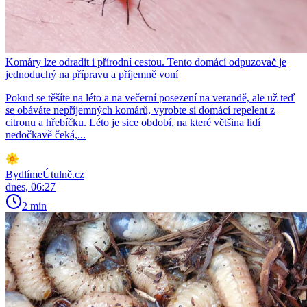
Komáry lze odradit i přírodní cestou. Tento domácí odpuzovač je
jednoduchý na přípravu a příjemně voní
Pokud se těšíte na léto a na večerní posezení na verandě, ale už teď
se obáváte nepříjemných komárů, vyrobte si domácí repelent z
citronu a hřebíčku. Léto je sice období, na které většina lidí
nedočkavě čeká,...
BydlímeÚtulně.cz
dnes, 06:27
2 min