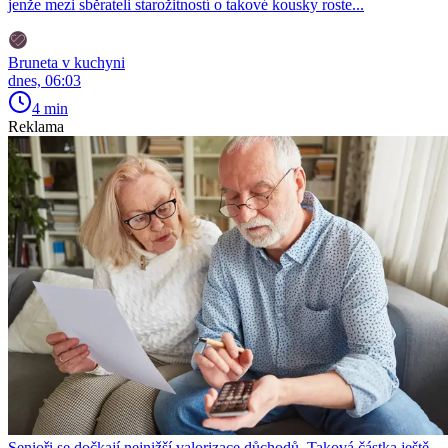
jenže mezi sběrateli starožitností o takové kousky roste...
Bruneta v kuchyni
dnes, 06:03
4 min
Reklama
Senioři se dočkají nejnižší valorizace důchodů. Taková částka ještě