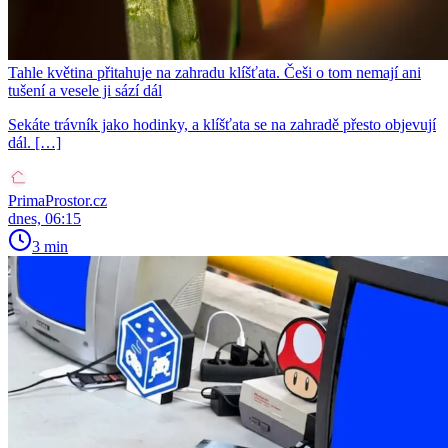
Tahle květina přitahuje na zahradu klíšťata. Češi o tom nemají ani
tušení a vesele ji sází dál
Sekáte trávník jako hodinky, a klíšťata se na zahradě přesto objevují
dál. […]
PrimaProstor.cz
dnes, 06:15
3 min