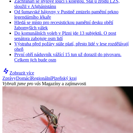
Záchranáři se stylově loučí s kolegou. Stál u zrodu LZS,
sloužil v Afghánistánu
Od šumavské hájovny v Pustině zmizelo pamětní prkno
legendárního lékaře
Hledá se místo pro recesistickou pamětní desku obětí
žabomyších válek
Do komunálních voleb v Plzni jde 13 subjektů. O post
senátora zabojuje osm lidí
Výstraha před požáry stále platí, přesto lidé v lese rozdělávají
oheň
První obří náduvník vážící 15 tun už dorazil do pivovaru.
Celkem jich bude osm
Zobrazit více
Zprávy
Domácí
Regionální
Plzeňský kraj
Vybrali jsme pro vás
Magazíny a zajímavosti