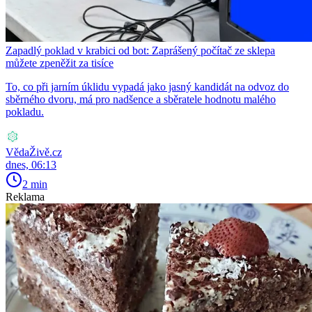
Zapadlý poklad v krabici od bot: Zaprášený počítač ze sklepa
můžete zpeněžit za tisíce
To, co při jarním úklidu vypadá jako jasný kandidát na odvoz do
sběrného dvoru, má pro nadšence a sběratele hodnotu malého
pokladu.
VědaŽivě.cz
dnes, 06:13
2 min
Reklama