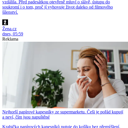
vzdálila. Před padesátkou otevřeně mluví o slávě, ústupu do
soukromí i o tom, proč jí vyhovuje život daleko od filmového
šílenství.
Žena.cz
dnes, 05:59
Reklama
Nejhorší papírové kapesníky ze supermarketu. Češi je pořád kupují
a neví, čím jsou napuštěné
Krabička papírových kapesníků putuje do košíku bez přemýšlení.