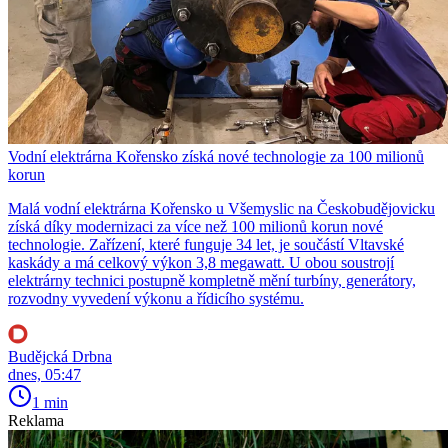
Vodní elektrárna Kořensko získá nové technologie za 100 milionů
korun
Malá vodní elektrárna Kořensko u Všemyslic na Českobudějovicku
získá díky modernizaci za více než 100 milionů korun nové
technologie. Zařízení, které funguje 34 let, je součástí Vltavské
kaskády a má celkový výkon 3,8 megawatt. U obou soustrojí
elektrárny technici postupně kompletně mění turbíny, generátory,
rozvodny vyvedení výkonu a řídicího systému.
Budějcká Drbna
dnes, 05:47
1 min
Reklama