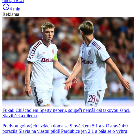
dnes, 18:45
4 min
Reklama
Fukal: Chlácholení Sparty neberu, soupeři nemáš dát takovou šanci.
Slavii čeká dilema
Po dvou gólových jízdách doma se Slováckem 5:1 a v Ostravě 4:0
porazila Slavia na vlastní půdě Pardubice jen 2:1 a bála se o výhru