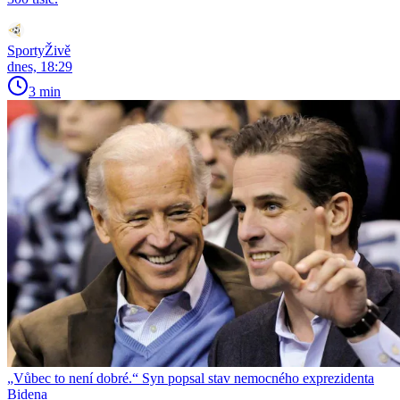
SportyŽivě
dnes, 18:29
3 min
„Vůbec to není dobré.“ Syn popsal stav nemocného exprezidenta
Bidena