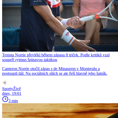
Tenista Norrie převlékl během zápasu 8 triček. Podle kritiků vzal
soupeři rytmus špinavou taktikou
Cameron Norrie otočil zápas s de Minaurem v Montrealu a
postoupil dál. Na sociálních sítích se ale řeší hlavně jeho šatník.
SportyŽivě
dnes, 19:01
3 min