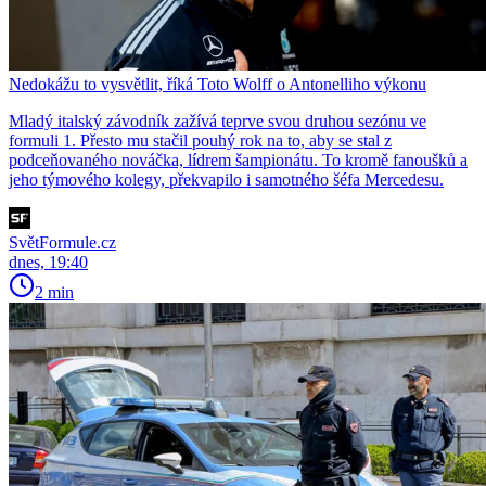
Nedokážu to vysvětlit, říká Toto Wolff o Antonelliho výkonu
Mladý italský závodník zažívá teprve svou druhou sezónu ve
formuli 1. Přesto mu stačil pouhý rok na to, aby se stal z
podceňovaného nováčka, lídrem šampionátu. To kromě fanoušků a
jeho týmového kolegy, překvapilo i samotného šéfa Mercedesu.
SvětFormule.cz
dnes, 19:40
2 min