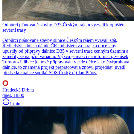
Odpůrci plánované stavby D35 Českým rájem vyzvali k opuštění
severní trasy
Odpůrci plánované stavby silnice Českým rájem vyzvali stát,
Ředitelství silnic a dálnic ČR, ministerstva, kraje a obce, aby
upustily od přípravy dálnice D35 v severní trase cenným územím a
zaměřily se na jižní variantu. Výzva je reakcí na informaci, že úsek
Turnov - Úlibice je nově připravován v celé délce jako čtyřpruhová
dálnice, to znamená projekt přepracovat a znovu projednat, uvedl
předseda koalice spolků SOS Český ráj Jan Piňos.
Hradecká Drbna
dnes, 18:00
1 min