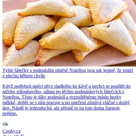
Tyhle šátečky s podmáslím plněné Nutellou jsou tak jemné, že zmizí
z plechu během chvíle
Když potřebuji upéct něco sladkého ke kávě a nechci se pouštět do
ničeho zdlouhavého, sáhnu po těchto podmáslových šátečcích s
Nutellou. Těsto je díky podmáslí a rozpuštěnému máslu hezky
měkké, dobře se s ním pracuje a po upečení zůstává vláčné i druhý
den. Náplň je jednoduchá, ale přesně to na tom doma funguje
nejlépe.
Cooky.cz