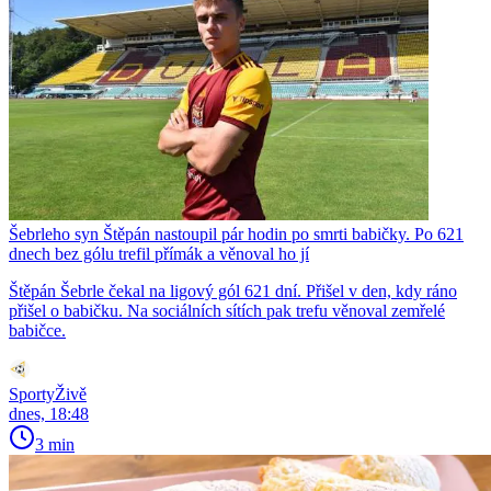
Šebrleho syn Štěpán nastoupil pár hodin po smrti babičky. Po 621
dnech bez gólu trefil přímák a věnoval ho jí
Štěpán Šebrle čekal na ligový gól 621 dní. Přišel v den, kdy ráno
přišel o babičku. Na sociálních sítích pak trefu věnoval zemřelé
babičce.
SportyŽivě
dnes, 18:48
3 min