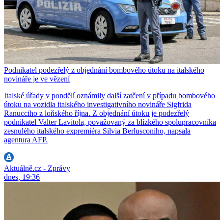
Podnikatel podezřelý z objednání bombového útoku na italského
novináře je ve vězení
Italské úřady v pondělí oznámily další zatčení v případu bombového
útoku na vozidla italského investigativního novináře Sigfrida
Ranucciho z loňského října. Z objednání útoku je podezřelý
podnikatel Valter Lavitola, považovaný za blízkého spolupracovníka
zesnulého italského expremiéra Silvia Berlusconiho, napsala
agentura AFP.
Aktuálně.cz - Zprávy
dnes, 19:36