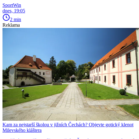
SportWin
dnes, 19:05
2 min
Reklama
Kam za nejstarší školou v jižních Čechách? Objevte gotický klenot
Milevského kláštera