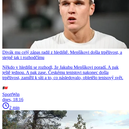
Divák mu celý zápas radil z hlediště. Menšíkovi došla trpělivost, a
stejně tak i rozhodčímu
Někdo v hledišti se rozhodl, že Jakubu Menšíkovi poradí. A pak
ještě jednou. A pak zase. Českému tenistovi nakonec došla
trpělivost, zamířil k síti a to, co následovalo, obletělo tenisový svět.
SportWin
dnes, 18:16
2 min