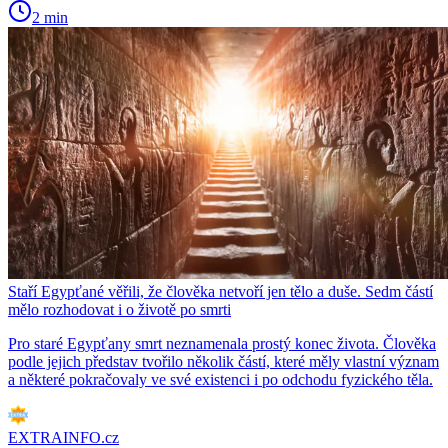
2 min
Staří Egypťané věřili, že člověka netvoří jen tělo a duše. Sedm částí
mělo rozhodovat i o životě po smrti
Pro staré Egypťany smrt neznamenala prostý konec života. Člověka
podle jejich představ tvořilo několik částí, které měly vlastní význam
a některé pokračovaly ve své existenci i po odchodu fyzického těla.
EXTRAINFO.cz