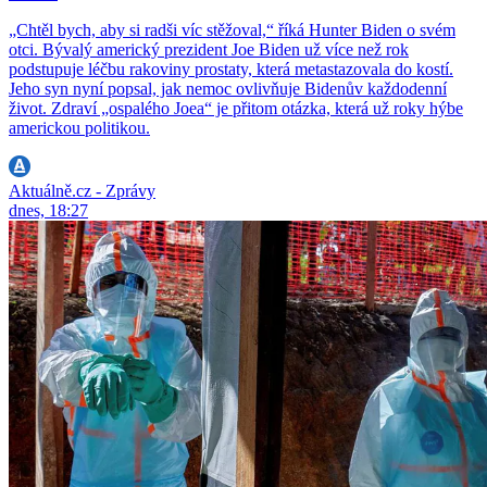
„Chtěl bych, aby si radši víc stěžoval,“ říká Hunter Biden o svém
otci. Bývalý americký prezident Joe Biden už více než rok
podstupuje léčbu rakoviny prostaty, která metastazovala do kostí.
Jeho syn nyní popsal, jak nemoc ovlivňuje Bidenův každodenní
život. Zdraví „ospalého Joea“ je přitom otázka, která už roky hýbe
americkou politikou.
Aktuálně.cz - Zprávy
dnes, 18:27