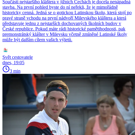
Součástí nejstaršího kláštera v jižních Čechách je docela nenápadná
stavba. Na první pohled byste do ní neřekli, že je mimořádně
historicky cenná. Jedná se o gotickou Latinskou školu, která stojí po
pravé straně vchodu na první nádvoří Milevského kláštera a která
představuje jednu z nejstarších dochovaných školních budov v
České republice. Pokud máte rádi historické pamětihodnosti, pak
premonstrátský klášter v Milevsku včetně zmíněné Latinské školy
může být dalším cílem vašich výletů.
Svět cestovatele
dnes, 19:05
3 min