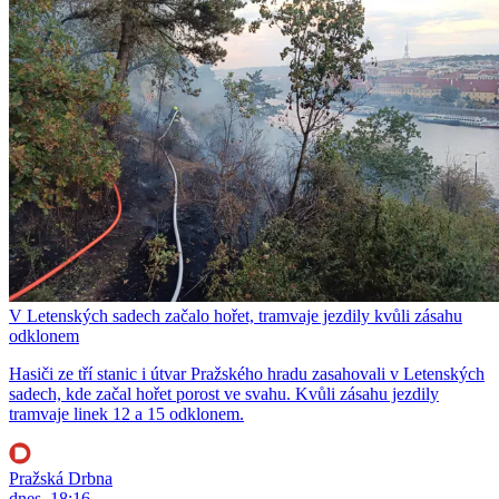
V Letenských sadech začalo hořet, tramvaje jezdily kvůli zásahu
odklonem
Hasiči ze tří stanic i útvar Pražského hradu zasahovali v Letenských
sadech, kde začal hořet porost ve svahu. Kvůli zásahu jezdily
tramvaje linek 12 a 15 odklonem.
Pražská Drbna
dnes, 18:16