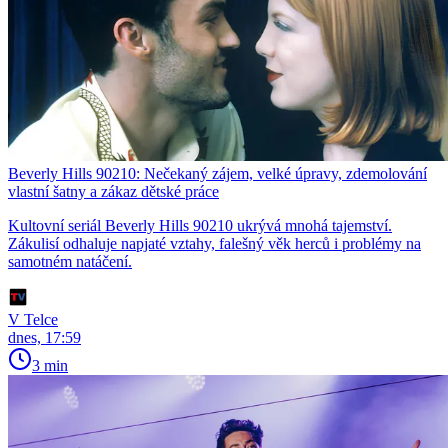
Beverly Hills 90210: Nečekaný zájem, velké úpravy, zdemolování
vlastní šatny a zákaz dětské práce
Kultovní seriál Beverly Hills 90210 ukrývá mnohá tajemství.
Zákulisí odhaluje napjaté vztahy, falešný věk herců i problémy na
samotném natáčení.
V Telce
dnes, 17:59
3 min