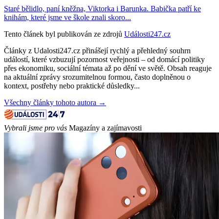
Staré bělidlo, paní kněžna, Viktorka i Barunka. Babička patří ke
knihám, které jsme ve škole znali skoro...
Tento článek byl publikován ze zdrojů
Události247.cz
Články z Udalosti247.cz přinášejí rychlý a přehledný souhrn
událostí, které vzbuzují pozornost veřejnosti – od domácí politiky
přes ekonomiku, sociální témata až po dění ve světě. Obsah reaguje
na aktuální zprávy srozumitelnou formou, často doplněnou o
kontext, postřehy nebo praktické důsledky...
Všechny články tohoto autora →
Vybrali jsme pro vás
Magazíny a zajímavosti