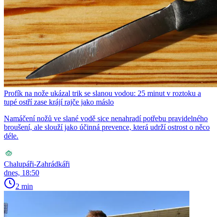
Profík na nože ukázal trik se slanou vodou: 25 minut v roztoku a
tupé ostří zase krájí rajče jako máslo
Namáčení nožů ve slané vodě sice nenahradí potřebu pravidelného
broušení, ale slouží jako účinná prevence, která udrží ostrost o něco
déle.
Chalupáři-Zahrádkáři
dnes, 18:50
2 min