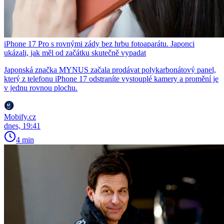
iPhone 17 Pro s rovnými zády bez hrbu fotoaparátu. Japonci
ukázali, jak měl od začátku skutečně vypadat
Japonská značka MYNUS začala prodávat polykarbonátový panel,
který z telefonu iPhone 17 odstraníte vystouplé kamery a promění je
v jednu rovnou plochu.
Mobify.cz
dnes, 19:41
4 min