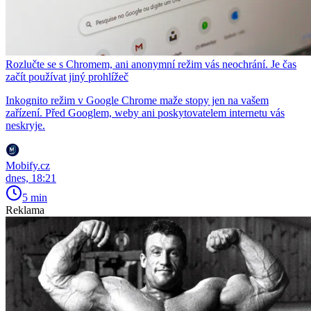
Rozlučte se s Chromem, ani anonymní režim vás neochrání. Je čas
začít používat jiný prohlížeč
Inkognito režim v Google Chrome maže stopy jen na vašem
zařízení. Před Googlem, weby ani poskytovatelem internetu vás
neskryje.
Mobify.cz
dnes, 18:21
5 min
Reklama