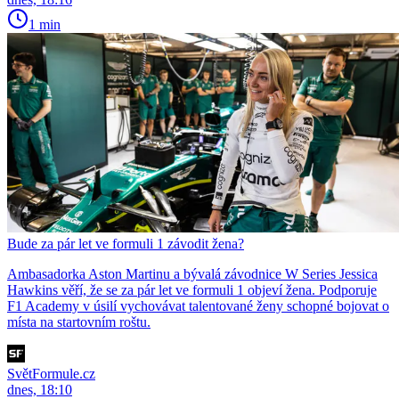
1 min
Bude za pár let ve formuli 1 závodit žena?
Ambasadorka Aston Martinu a bývalá závodnice W Series Jessica
Hawkins věří, že se za pár let ve formuli 1 objeví žena. Podporuje
F1 Academy v úsilí vychovávat talentované ženy schopné bojovat o
místa na startovním roštu.
SvětFormule.cz
dnes, 18:10