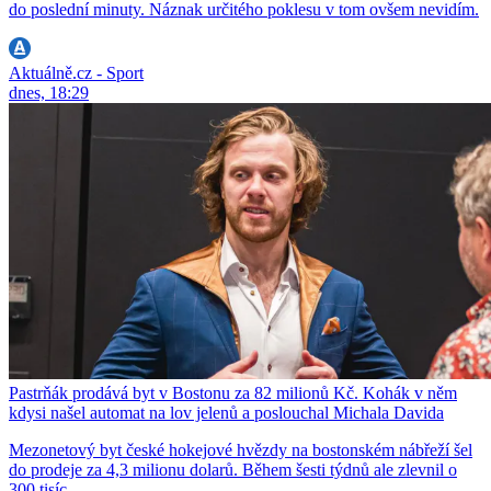
do poslední minuty. Náznak určitého poklesu v tom ovšem nevidím.
Aktuálně.cz - Sport
dnes, 18:29
Pastrňák prodává byt v Bostonu za 82 milionů Kč. Kohák v něm
kdysi našel automat na lov jelenů a poslouchal Michala Davida
Mezonetový byt české hokejové hvězdy na bostonském nábřeží šel
do prodeje za 4,3 milionu dolarů. Během šesti týdnů ale zlevnil o
300 tisíc.