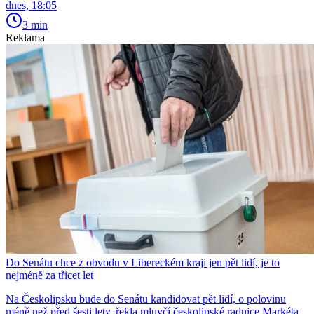
dnes, 18:05
3 min
Reklama
Do Senátu chce z obvodu v Libereckém kraji jen pět lidí, je to
nejméně za třicet let
Na Českolipsku bude do Senátu kandidovat pět lidí, o polovinu
méně než před šesti lety, řekla mluvčí českolipské radnice Markéta