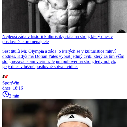
Nejlepší záda v historii kulturistiky stála na stroji, který dnes v
posilovně skoro nenajdete
Šest titulů Mr. Olympia a záda, o kterých se v kulturistice mluví
dodnes. Když má Dorian Yates vybrat jediný cvik, který za tím vším
stojí, nezaváhá ani vteřinu. Je jím pullover na stroji, tedy pohyb,
jaký dnes v běžné posilovně sotva uvidíte.
SportWin
dnes, 18:16
2 min