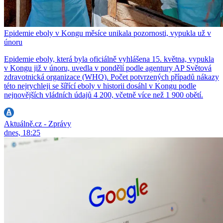
Epidemie eboly v Kongu měsíce unikala pozornosti, vypukla už v
únoru
Epidemie eboly, která byla oficiálně vyhlášena 15. května, vypukla
v Kongu již v únoru, uvedla v pondělí podle agentury AP Světová
zdravotnická organizace (WHO). Počet potvrzených případů nákazy
této nejrychleji se šířící eboly v historii dosáhl v Kongu podle
nejnovějších vládních údajů 4 200, včetně více než 1 900 obětí.
Aktuálně.cz - Zprávy
dnes, 18:25