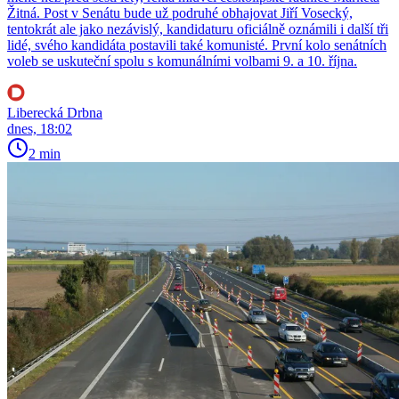
Žitná. Post v Senátu bude už podruhé obhajovat Jiří Vosecký,
tentokrát ale jako nezávislý, kandidaturu oficiálně oznámili i další tři
lidé, svého kandidáta postavili také komunisté. První kolo senátních
voleb se uskuteční spolu s komunálními volbami 9. a 10. října.
Liberecká Drbna
dnes, 18:02
2 min