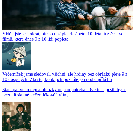
Viděli jste je stokrát, přesto u zápletek tápete. 10 detailů z českých
filmů, které dnes 9 z 10 lidí poplete
Večerníček jsme sledovali všichni, ale hrdiny bez obrázků plete 9 z
10 dospělých. Zkuste, kolik jich poznáte jen podle příběhu
Stačí pár vět o ději a obrázky nejsou potřeba. Ověřte si, jestli byste
poznali slavné večerníčkové hrdiny...