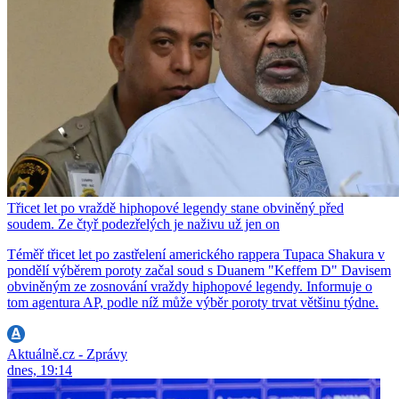
Třicet let po vraždě hiphopové legendy stane obviněný před
soudem. Ze čtyř podezřelých je naživu už jen on
Téměř třicet let po zastřelení amerického rappera Tupaca Shakura v
pondělí výběrem poroty začal soud s Duanem "Keffem D" Davisem
obviněným ze zosnování vraždy hiphopové legendy. Informuje o
tom agentura AP, podle níž může výběr poroty trvat většinu týdne.
Aktuálně.cz - Zprávy
dnes, 19:14