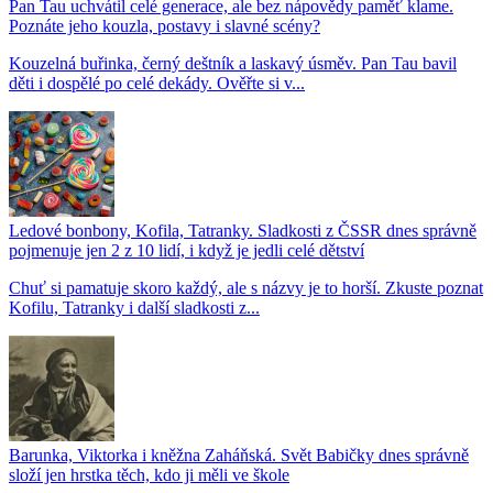
Pan Tau uchvátil celé generace, ale bez nápovědy paměť klame.
Poznáte jeho kouzla, postavy i slavné scény?
Kouzelná buřinka, černý deštník a laskavý úsměv. Pan Tau bavil
děti i dospělé po celé dekády. Ověřte si v...
Ledové bonbony, Kofila, Tatranky. Sladkosti z ČSSR dnes správně
pojmenuje jen 2 z 10 lidí, i když je jedli celé dětství
Chuť si pamatuje skoro každý, ale s názvy je to horší. Zkuste poznat
Kofilu, Tatranky i další sladkosti z...
Barunka, Viktorka i kněžna Zaháňská. Svět Babičky dnes správně
složí jen hrstka těch, kdo ji měli ve škole