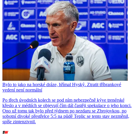
Bylo to jako na horské dráze, hřímal Hyský. Ztratit tříbrankové
vedení není normální
Po třech úvodních kolech se pod ním nebezpečně kýve trenérské
křeslo a v médiích se objevují čím dál častěji spekulace o jeho konci.
Ono už tomu tak bylo před týdnem po nezdaru se Zbrojovkou, po
sobotní divoké přestřelce 5:5 na půdě Teplic se tento stav nezměnil,
spíše zintenzivnil.