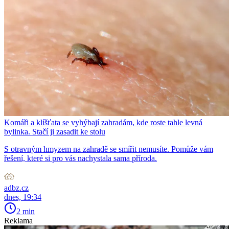
Komáři a klíšťata se vyhýbají zahradám, kde roste tahle levná
bylinka. Stačí ji zasadit ke stolu
S otravným hmyzem na zahradě se smířit nemusíte. Pomůže vám
řešení, které si pro vás nachystala sama příroda.
adbz.cz
dnes, 19:34
2 min
Reklama