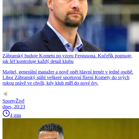
Zábranský buduje Kometu po vzoru Fergusona. Kučeřík popisuje,
jak šéf kontroluje každý detail klubu
Majitel, generální manažer a nově opět hlavní trenér v jedné osobě.
Libor Zábranský stáhl veškeré sportovní řízení Komety do svých
rukou právě ve chvíli, kdy klub míří do nové éry.
SportyŽivě
dnes, 20:23
4 min