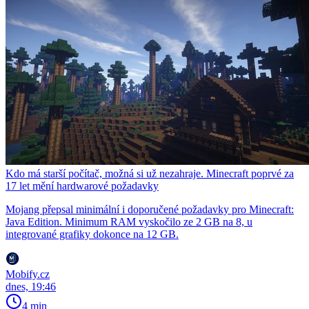
Kdo má starší počítač, možná si už nezahraje. Minecraft poprvé za
17 let mění hardwarové požadavky
Mojang přepsal minimální i doporučené požadavky pro Minecraft:
Java Edition. Minimum RAM vyskočilo ze 2 GB na 8, u
integrované grafiky dokonce na 12 GB.
Mobify.cz
dnes, 19:46
4 min