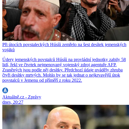
Při útocích povstaleckých Húsíů zemřelo na šest desítek jemenských
vojáků
Údery jemenských povstalců Húsíů na provládní jednotky zabily 58
lidí, řekl ve čtvrtek nejmenovaný vojenský zdroj agentuře AFP.
Zraněných jsou podle něj desítky. Předchozí údaje uváděly zhruba
čtyři desítky mrtvých. Mohlo by se tak jednat o nejkrvavější útok
povstalců v Jemenu od příměří z roku 2022.
Aktuálně.cz - Zprávy
dnes, 20:27