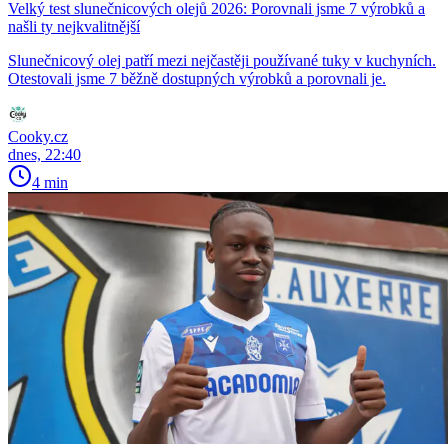
Velký test slunečnicových olejů 2026: Porovnali jsme 7 výrobků a
našli ty nejkvalitnější
Slunečnicový olej patří mezi nejčastěji používané tuky v kuchyních.
Otestovali jsme 7 běžně dostupných výrobků a porovnali je.
Cooky.cz
dnes, 22:40
4 min