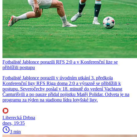
Fotbalisté Jablonce porazili RFS 2:0 a v Konferenční lize se
přiblížili postupu
Fotbalisté Jablonce porazili v úvodním utkání 3. předkola
Konferenční ligy RFS Riga doma 2:0 a výrazně se přiblížili k
postupu. Severočechy poslal v 18. minutě do vedení Vachtang
Čanturišvili a po pauze přidal pojistku Matěj Polidar. Odveta je na
programu za týden na stadionu lídra lotyšské ligy.
Liberecká Drbna
dnes, 19:35
3 min