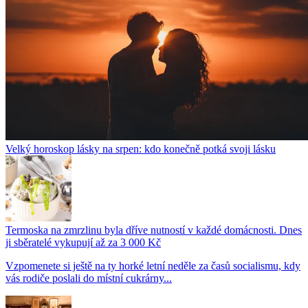
Velký horoskop lásky na srpen: kdo konečně potká svoji lásku
Termoska na zmrzlinu byla dříve nutností v každé domácnosti. Dnes
ji sběratelé vykupují až za 3 000 Kč
Vzpomenete si ještě na ty horké letní neděle za časů socialismu, kdy
vás rodiče poslali do místní cukrárny...