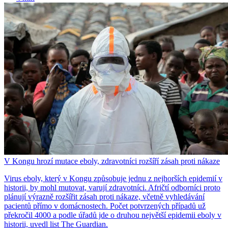
V Kongu hrozí mutace eboly, zdravotníci rozšíří zásah proti nákaze
Virus eboly, který v Kongu způsobuje jednu z nejhorších epidemií v
historii, by mohl mutovat, varují zdravotníci. Afričtí odborníci proto
plánují výrazně rozšířit zásah proti nákaze, včetně vyhledávání
pacientů přímo v domácnostech. Počet potvrzených případů už
překročil 4000 a podle úřadů jde o druhou největší epidemii eboly v
historii, uvedl list The Guardian.