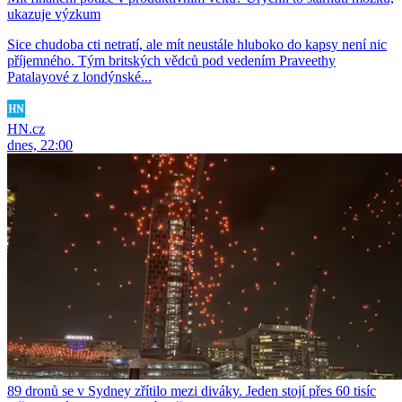
ukazuje výzkum
Sice chudoba cti netratí, ale mít neustále hluboko do kapsy není nic
příjemného. Tým britských vědců pod vedením Praveethy
Patalayové z londýnské...
HN.cz
dnes, 22:00
89 dronů se v Sydney zřítilo mezi diváky. Jeden stojí přes 60 tisíc