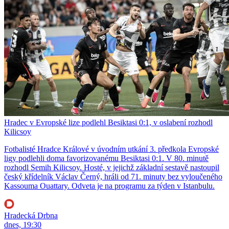
Hradec v Evropské lize podlehl Besiktasi 0:1, v oslabení rozhodl
Kilicsoy
Fotbalisté Hradce Králové v úvodním utkání 3. předkola Evropské
ligy podlehli doma favorizovanému Besiktasi 0:1. V 80. minutě
rozhodl Semih Kilicsoy. Hosté, v jejichž základní sestavě nastoupil
český křídelník Václav Černý, hráli od 71. minuty bez vyloučeného
Kassouma Ouattary. Odveta je na programu za týden v Istanbulu.
Hradecká Drbna
dnes, 19:30