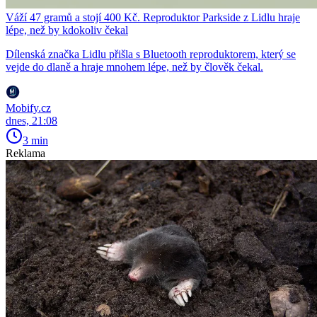
Váží 47 gramů a stojí 400 Kč. Reproduktor Parkside z Lidlu hraje
lépe, než by kdokoliv čekal
Dílenská značka Lidlu přišla s Bluetooth reproduktorem, který se
vejde do dlaně a hraje mnohem lépe, než by člověk čekal.
Mobify.cz
dnes, 21:08
3 min
Reklama