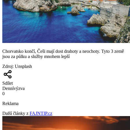
Chorvatsko končí, Češi mají dost drahoty a neochoty. Tyto 3 země
jsou za půlku a služby mnohem lepší
Zdroj
:
Unsplash
Sdílet
Denní
výzva
0
Reklama
Další články z
FAJNTIP.cz