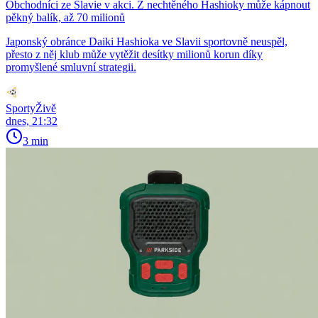
Obchodníci ze Slavie v akci. Z nechtěného Hashioky může kápnout
pěkný balík, až 70 milionů
Japonský obránce Daiki Hashioka ve Slavii sportovně neuspěl,
přesto z něj klub může vytěžit desítky milionů korun díky
promyšlené smluvní strategii.
SportyŽivě
dnes, 21:32
3 min