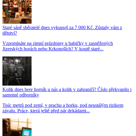
Staré sáně sběratelé dnes vykupují za 7 000 Kč. Zůstaly vám z
dětství?
Vzpomínáte na zimní prázdniny u babičky v zasněžených
Jizerských horách nebo Krkonoších? V koutě staré...
Kolik dnes bere horník u nás a kolik v zahraničí? Číslo překvapilo i
samotné odborníky
Tisíc metrů pod zemí, v prachu a horku, pod neustálým rizikem
závalu. Práce, která ještě před pár dekádami...