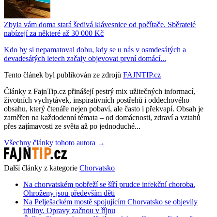
Zbyla vám doma stará šedivá klávesnice od počítače. Sběratelé
nabízejí za některé až 30 000 Kč
Kdo by si nepamatoval dobu, kdy se u nás v osmdesátých a
devadesátých letech začaly objevovat první domácí...
Tento článek byl publikován ze zdrojů
FAJNTIP.cz
Články z FajnTip.cz přinášejí pestrý mix užitečných informací,
životních vychytávek, inspirativních postřehů i oddechového
obsahu, který čtenáře nejen pobaví, ale často i překvapí. Obsah je
zaměřen na každodenní témata – od domácnosti, zdraví a vztahů
přes zajímavosti ze světa až po jednoduché...
Všechny články tohoto autora →
Další články z kategorie
Chorvatsko
Na chorvatském pobřeží se šíří prudce infekční choroba.
Ohroženy jsou především děti
Na Pelješackém mostě spojujícím Chorvatsko se objevily
trhliny. Opravy začnou v říjnu