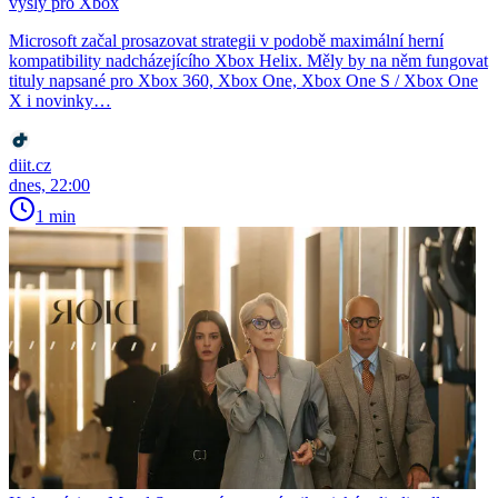
vyšly pro Xbox
Microsoft začal prosazovat strategii v podobě maximální herní
kompatibility nadcházejícího Xbox Helix. Měly by na něm fungovat
tituly napsané pro Xbox 360, Xbox One, Xbox One S / Xbox One
X i novinky…
diit.cz
dnes, 22:00
1 min