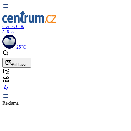
čtvrtek 6. 8.
čt 6. 8.
25°C
Přihlášení
Reklama