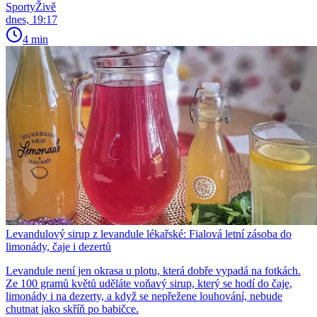
SportyŽivě
dnes, 19:17
4 min
Levandulový sirup z levandule lékařské: Fialová letní zásoba do
limonády, čaje i dezertů
Levandule není jen okrasa u plotu, která dobře vypadá na fotkách.
Ze 100 gramů květů uděláte voňavý sirup, který se hodí do čaje,
limonády i na dezerty, a když se nepřežene louhování, nebude
chutnat jako skříň po babičce.