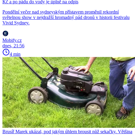
Kč a po pádu do vody je úplně na odpis
Pondělní večer nad sydneyským přístavem proměnil rekordní
světelnou show v nejdražší hromadný pád dronů v historii festivalu
Vivid Sydney.
Mobify.cz
dnes, 21:56
4 min
Brusíř Marek ukázal, pod jakým úhlem brousit nůž sekačky. Většina