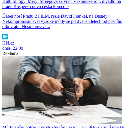
Kulturní tipy: Meryl Streepová se vrací v ikonické roli, divadlo na
hradě Kašperk i nová česká komedie
Ďábel nosí Pradu 2 FILM, režie David Frankel, na Disney+
Nekompromisní svět vysoké módy se po dvaceti letech od prvního
dílu vrátil. Nesmlouvavá...
HN.cz
dnes, 22:00
Reklama
Mít finanční potíže v produktivním věku? Urychlí to stárnutí mozku,