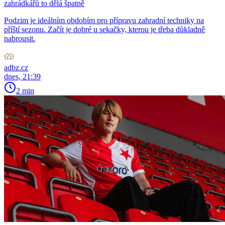
zahrádkářů to dělá špatně
Podzim je ideálním obdobím pro přípravu zahradní techniky na
příští sezonu. Začít je dobré u sekačky, kterou je třeba důkladně
nabrousit.
adbz.cz
dnes, 21:39
2 min