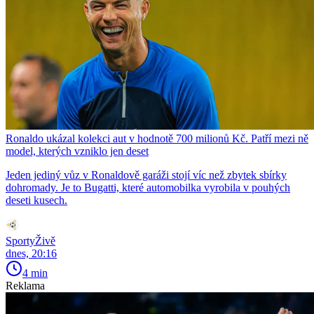
Ronaldo ukázal kolekci aut v hodnotě 700 milionů Kč. Patří mezi ně
model, kterých vzniklo jen deset
Jeden jediný vůz v Ronaldově garáži stojí víc než zbytek sbírky
dohromady. Je to Bugatti, které automobilka vyrobila v pouhých
deseti kusech.
SportyŽivě
dnes, 20:16
4 min
Reklama