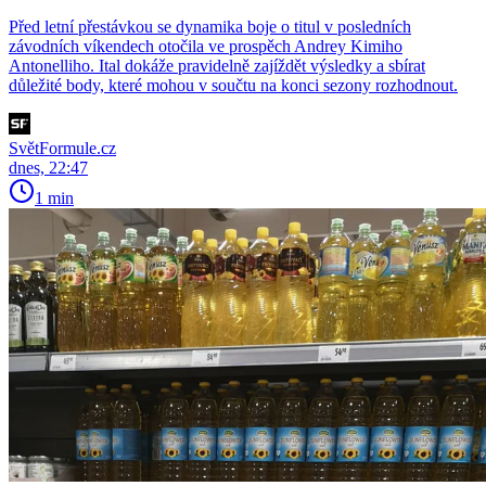
Před letní přestávkou se dynamika boje o titul v posledních
závodních víkendech otočila ve prospěch Andrey Kimiho
Antonelliho. Ital dokáže pravidelně zajíždět výsledky a sbírat
důležité body, které mohou v součtu na konci sezony rozhodnout.
SvětFormule.cz
dnes, 22:47
1 min