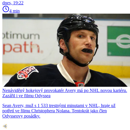
dnes, 19:22
4 min
Nenáviděný hokejový provokatér Avery má po NHL novou kariéru.
Zazářil i ve filmu Odyssea
Sean Avery, muž s 1 533 trestnými minutami v NHL, hraje už
potřetí ve filmu Christophera Nolana. Tentokrát jako člen
Odysseovy posádky.