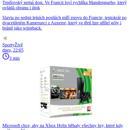
Trpišovský nemá dost. Ve Francii loví rychlíka Mandengueho, který
ovládá obranu i útok
Slavia po sedmi letních posilách míří znovu do Francie, tentokrát po
dvacetiletém Kamerunci z Auxerre, který ve třetí lize střílel góly i
bránil jako wingback.
SportyŽivě
dnes, 22:05
3 min
Microsoft chce, aby na Xbox Helix běhaly všechny hry, které kdy