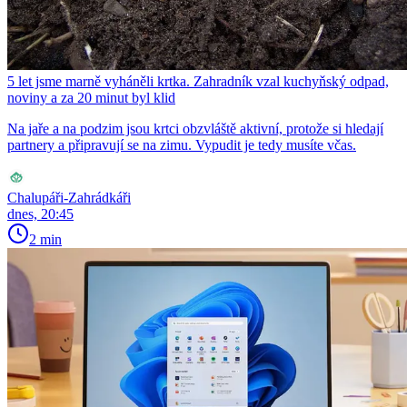
5 let jsme marně vyháněli krtka. Zahradník vzal kuchyňský odpad,
noviny a za 20 minut byl klid
Na jaře a na podzim jsou krtci obzvláště aktivní, protože si hledají
partnery a připravují se na zimu. Vypudit je tedy musíte včas.
Chalupáři-Zahrádkáři
dnes, 20:45
2 min