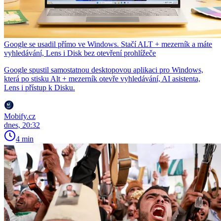
Google se usadil přímo ve Windows. Stačí ALT + mezerník a máte
vyhledávání, Lens i Disk bez otevření prohlížeče
Google spustil samostatnou desktopovou aplikaci pro Windows,
která po stisku Alt + mezerník otevře vyhledávání, AI asistenta,
Lens i přístup k Disku.
Mobify.cz
dnes, 20:32
4 min