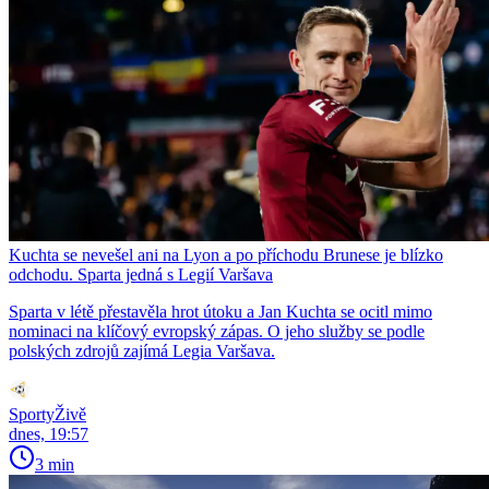
Kuchta se nevešel ani na Lyon a po příchodu Brunese je blízko
odchodu. Sparta jedná s Legií Varšava
Sparta v létě přestavěla hrot útoku a Jan Kuchta se ocitl mimo
nominaci na klíčový evropský zápas. O jeho služby se podle
polských zdrojů zajímá Legia Varšava.
SportyŽivě
dnes, 19:57
3 min