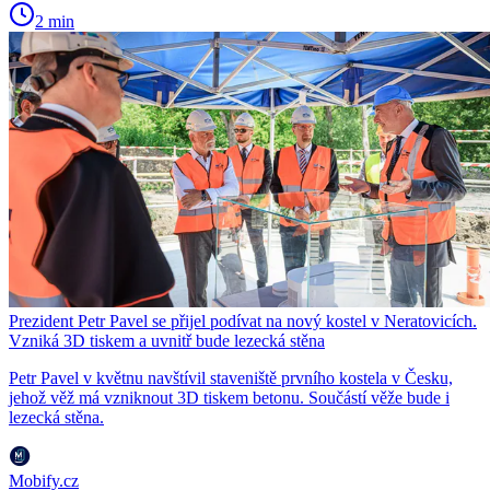
2 min
Prezident Petr Pavel se přijel podívat na nový kostel v Neratovicích.
Vzniká 3D tiskem a uvnitř bude lezecká stěna
Petr Pavel v květnu navštívil staveniště prvního kostela v Česku,
jehož věž má vzniknout 3D tiskem betonu. Součástí věže bude i
lezecká stěna.
Mobify.cz