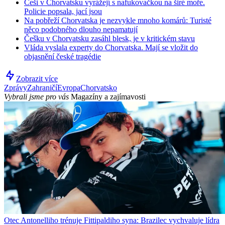
Češi v Chorvatsku vyrážejí s nafukovačkou na širé moře.
Policie popsala, jací jsou
Na pobřeží Chorvatska je nezvykle mnoho komárů: Turisté
něco podobného dlouho nepamatují
Češku v Chorvatsku zasáhl blesk, je v kritickém stavu
Vláda vyslala experty do Chorvatska. Mají se vložit do
objasnění české tragédie
Zobrazit více
Zprávy
Zahraničí
Evropa
Chorvatsko
Vybrali jsme pro vás
Magazíny a zajímavosti
Otec Antonelliho trénuje Fittipaldiho syna: Brazilec vychvaluje lídra