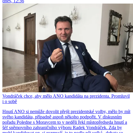
dnes, 12:36
Vondráček chce, aby mělo ANO kandidáta na prezidenta. Promluvil
i o sobě
Hnutí ANO si nemůže dovolit přejít prezidentské volby, mělo by mít
svého kandidáta, případně aspoň někoho podpořit. V diskusním
pořadu Poledne s Moravcem to v neděli řekl místopředseda hnutí a
šéf sněmovního zahraničního výboru Radek Vondráček. Zda by
mohl kandidovat on, si rozmyslí, je to podle něj velká „debata se