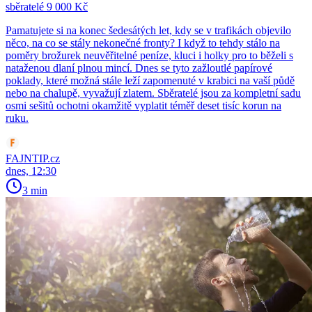
sběratelé 9 000 Kč
Pamatujete si na konec šedesátých let, kdy se v trafikách objevilo
něco, na co se stály nekonečné fronty? I když to tehdy stálo na
poměry brožurek neuvěřitelné peníze, kluci i holky pro to běželi s
nataženou dlaní plnou mincí. Dnes se tyto zažloutlé papírové
poklady, které možná stále leží zapomenuté v krabici na vaší půdě
nebo na chalupě, vyvažují zlatem. Sběratelé jsou za kompletní sadu
osmi sešitů ochotni okamžitě vyplatit téměř deset tisíc korun na
ruku.
FAJNTIP.cz
dnes, 12:30
3 min