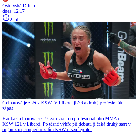
Ostravská Drbna
dnes, 12:17
2 min
Gelnarová je zpět v KSW. V Liberci ji čeká druhý profesionální
zápas
Hanka Gelnarová se 19. září vrátí do profesionálního MMA na
KSW 121 v Liberci. Po těsné výhře při debutu ji čeká druhý start v
organizaci, soupeřku zatím KSW nezveřejnilo.