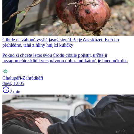
Cibule na záhoně vysílá jasný signál, že je čas sklízet. Kdo ho
přehlédne, tahá z hlíny hnijící kuličky
Pokud si chcete letos svou úrodu cibule pojistit, určitě ji
nezapomeňte sklidit ve správnou dobu. Indikátorů je hned několik.
Chalupáři-Zahrádkáři
dnes, 12:05
2 min