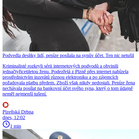
Podvedla desítky lidí, peníze posílala na synův účet. Ten nic netušil
Kriminalisté rozkryli sérii internetových podvodů a obvinili
jednačtyřicetiletou ženu. Podezřelá z Plzně přes internet nabízela
prostřednictvím inzerátů různou elektroniku a po zájemcích
požadovala platbu předem. Zboží však nikdy nedostali. Peníze žena
nechávala posílat na bankovní účet svého syna, který o tom údajně
neměl nejmenší tušení.
Plzeňská Drbna
dnes, 12:02
1 min