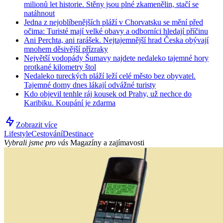
milionů let historie. Stěny jsou plné zkamenělin, stačí se
natáhnout
Jedna z nejoblíbenějších pláží v Chorvatsku se mění před
očima: Turisté mají velké obavy a odborníci hledají příčinu
Ani Perchta, ani rarášek. Nejtajemnější hrad Česka obývají
mnohem děsivější přízraky
Největší vodopády Šumavy najdete nedaleko tajemné hory
protkané kilometry štol
Nedaleko tureckých pláží leží celé město bez obyvatel.
Tajemné domy dnes lákají odvážné turisty
Kdo objevil tenhle ráj kousek od Prahy, už nechce do
Karibiku. Koupání je zdarma
Zobrazit více
Lifestyle
Cestování
Destinace
Vybrali jsme pro vás
Magazíny a zajímavosti