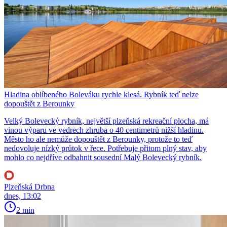
Hladina oblíbeného Boleváku rychle klesá. Rybník teď nelze
dopouštět z Berounky
Velký Bolevecký rybník, největší plzeňská rekreační plocha, má
vinou výparu ve vedrech zhruba o 40 centimetrů nižší hladinu.
Město ho ale nemůže dopouštět z Berounky, protože to teď
nedovoluje nízký průtok v řece. Potřebuje přitom plný stav, aby
mohlo co nejdříve odbahnit sousední Malý Bolevecký rybník.
Plzeňská Drbna
dnes, 13:02
2 min