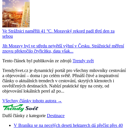
Ve Strážnici naměřili 41 °C. Moravský rekord padl třetí den za
sebou
Jih Moravy byl ve středu největší výhní v Česku. Strážnické měření
znovu překročilo čtyřicítku, data však...
Tento článek byl publikován ze zdrojů
Trendy svět
TrendySvet.cz je dynamický portál pro všechny milovníky cestování
a objevování – doma i po celém světě. Přináší čtivé a inspirativní
články o aktuálních trendech v cestování, skrytých klenotech i
osvědčených destinacích. Nabízí praktické tipy na cesty, od
objevování lokálních perel až po...
Všechny články tohoto autora →
Další články z kategorie
Destinace
V Braníku se na necelých deseti hektarech dá přečíst přes 40