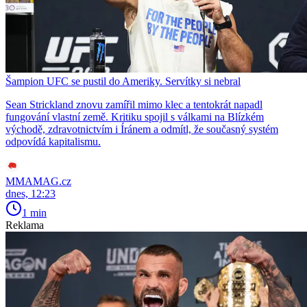
Šampion UFC se pustil do Ameriky. Servítky si nebral
Sean Strickland znovu zamířil mimo klec a tentokrát napadl
fungování vlastní země. Kritiku spojil s válkami na Blízkém
východě, zdravotnictvím i Íránem a odmítl, že současný systém
odpovídá kapitalismu.
MMAMAG.cz
dnes, 12:23
1 min
Reklama