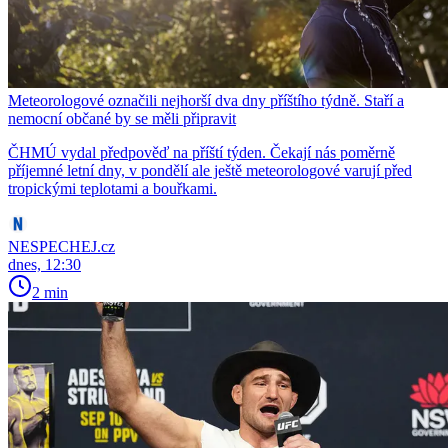
Meteorologové označili nejhorší dva dny příštího týdně. Staří a
nemocní občané by se měli připravit
ČHMÚ vydal předpověď na příští týden. Čekají nás poměrně
příjemné letní dny, v pondělí ale ještě meteorologové varují před
tropickými teplotami a bouřkami.
NESPECHEJ.cz
dnes, 12:30
2 min