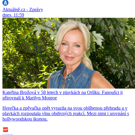
Aktuálně.cz - Zprávy
dnes, 11:59
Kateřina Brožová v 58 letech v plavkách na Orlíku. Fanoušci ji
přirovnali k Marilyn Monroe
Herečka a zpěvačka opět vyrazila na svou oblíbenou přehradu a v
plavkách rozpoutala vlnu obdivných reakcí. Mezi nimi i srovnání s
hollywoodskou ikonou.