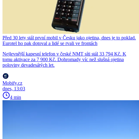
Před 30 lety stál první mobil v Česku jako ojetina, dnes je to poklad.
Eurotel ho pak dotoval a lidé se rvali ve frontách
Nejlevnější kapesní telefon v české NMT síti stál 33 794 Kč. K
tomu aktivace za 7 900 Kč. Dohromady víc než slušná ojetina
poloviny devadesátých let.
Mobify.cz
dnes, 13:03
4 min