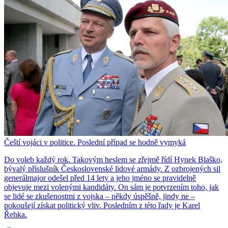
Čeští vojáci v politice. Poslední případ se hodně vymyká
Do voleb každý rok. Takovým heslem se zřejmě řídí Hynek Blaško,
bývalý příslušník Československé lidové armády. Z ozbrojených sil
generálmajor odešel před 14 lety a jeho jméno se pravidelně
objevuje mezi volenými kandidáty. On sám je potvrzením toho, jak
se lidé se zkušenostmi z vojska – někdy úspěšně, jindy ne –
pokoušejí získat politický vliv. Posledním z této řady je Karel
Řehka.