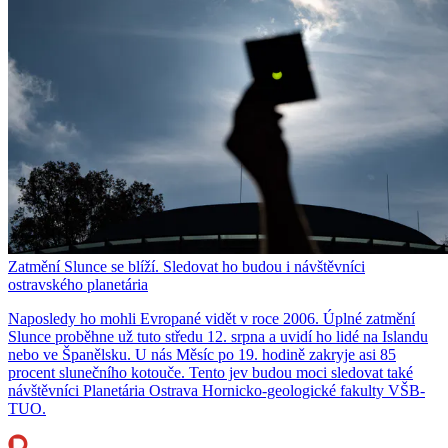
Zatmění Slunce se blíží. Sledovat ho budou i návštěvníci
ostravského planetária
Naposledy ho mohli Evropané vidět v roce 2006. Úplné zatmění
Slunce proběhne už tuto středu 12. srpna a uvidí ho lidé na Islandu
nebo ve Španělsku. U nás Měsíc po 19. hodině zakryje asi 85
procent slunečního kotouče. Tento jev budou moci sledovat také
návštěvníci Planetária Ostrava Hornicko-geologické fakulty VŠB-
TUO.