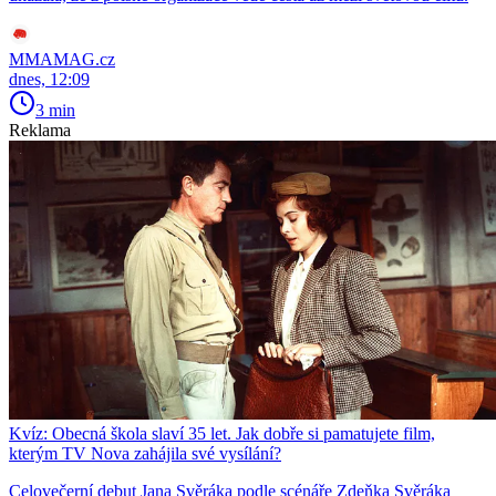
MMAMAG.cz
dnes, 12:09
3 min
Reklama
Kvíz: Obecná škola slaví 35 let. Jak dobře si pamatujete film,
kterým TV Nova zahájila své vysílání?
Celovečerní debut Jana Svěráka podle scénáře Zdeňka Svěráka