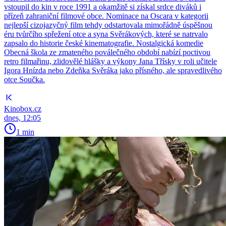
vstoupil do kin v roce 1991 a okamžitě si získal srdce diváků i
přízeň zahraniční filmové obce. Nominace na Oscara v kategorii
nejlepší cizojazyčný film tehdy odstartovala mimořádně úspěšnou
éru tvůrčího spřežení otce a syna Svěrákových, které se natrvalo
zapsalo do historie české kinematografie. Nostalgická komedie
Obecná škola ze zmateného poválečného období nabízí poctivou
retro filmařinu, zlidovělé hlášky a výkony Jana Třísky v roli učitele
Igora Hnízda nebo Zdeňka Svěráka jako přísného, ale spravedlivého
otce Součka.
Kinobox.cz
dnes, 12:05
1 min