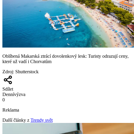
Oblíbená Makarská ztrácí dovolenkový lesk: Turisty odrazují ceny,
které už vadí i Chorvatům
Zdroj
:
Shutterstock
Sdílet
Denní
výzva
0
Reklama
Další články z
Trendy svět