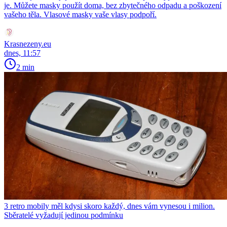
je. Můžete masky použít doma, bez zbytečného odpadu a poškození
vašeho těla. Vlasové masky vaše vlasy podpoří.
Krasnezeny.eu
dnes, 11:57
2 min
3 retro mobily měl kdysi skoro každý, dnes vám vynesou i milion.
Sběratelé vyžadují jedinou podmínku