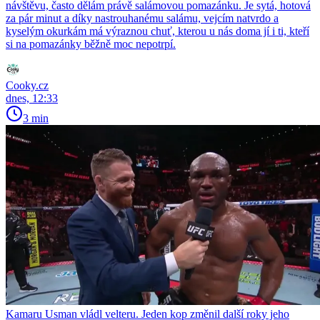
návštěvu, často dělám právě salámovou pomazánku. Je sytá, hotová
za pár minut a díky nastrouhanému salámu, vejcím natvrdo a
kyselým okurkám má výraznou chuť, kterou u nás doma jí i ti, kteří
si na pomazánky běžně moc nepotrpí.
Cooky.cz
dnes, 12:33
3 min
Kamaru Usman vládl velteru. Jeden kop změnil další roky jeho