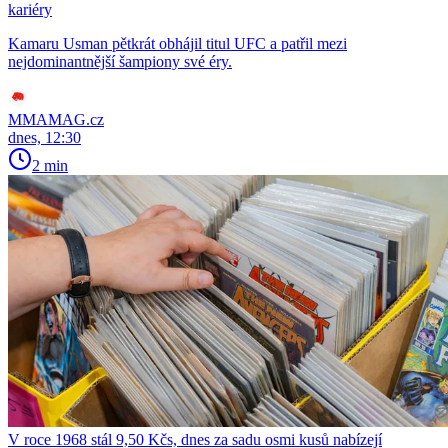
kariéry
Kamaru Usman pětkrát obhájil titul UFC a patřil mezi
nejdominantnější šampiony své éry.
MMAMAG.cz
dnes, 12:30
2 min
V roce 1968 stál 9,50 Kčs, dnes za sadu osmi kusů nabízejí