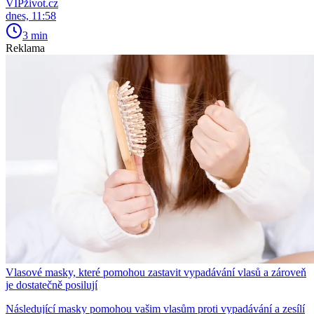
VIPživot.cz
dnes, 11:58
3 min
Reklama
Vlasové masky, které pomohou zastavit vypadávání vlasů a zároveň
je dostatečně posilují
Následující masky pomohou vašim vlasům proti vypadávání a zesílí