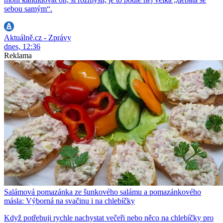
sebou samým“.
Aktuálně.cz - Zprávy
dnes, 12:36
Reklama
Salámová pomazánka ze šunkového salámu a pomazánkového
másla: Výborná na svačinu i na chlebíčky
Když potřebuji rychle nachystat večeři nebo něco na chlebíčky pro