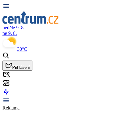
neděle 9. 8.
ne 9. 8.
30°C
Přihlášení
Reklama