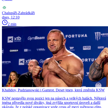
Chalupáři-Zahrádkáři
dnes, 12:10
2 min
Khalidov, Pudzianowski i Gamrot. Deset jmen, která změnila KSW
KSW nestavělo svou pozici jen na pásech a velkých halách. Některá
jména přivedla nové diváky, jiná zvýšila sportovní úroveň a další
ukázala, že z polské organizace vede cesta až mezi světovou elitu.