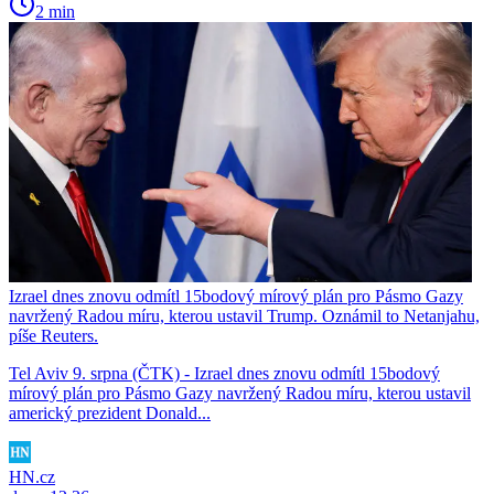
2 min
Izrael dnes znovu odmítl 15bodový mírový plán pro Pásmo Gazy
navržený Radou míru, kterou ustavil Trump. Oznámil to Netanjahu,
píše Reuters.
Tel Aviv 9. srpna (ČTK) - Izrael dnes znovu odmítl 15bodový
mírový plán pro Pásmo Gazy navržený Radou míru, kterou ustavil
americký prezident Donald...
HN.cz