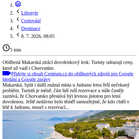
Lifestyle
Cestování
Destinace
8. 7. 2026, 08:05
5 min
Oblíbená Makarská ztrácí dovolenkový lesk: Turisty odrazují ceny,
které už vadí i Chorvatům
Přidejte si obsah Centrum.cz do oblíbených zdrojů pro Google
hledání a Google zprávy
Makarská, Split i další známá místa u Jadranu letos řeší nečekaný
problém. Turistů je méně, část lidí ruší rezervace a stále častěji
zaznívá, že Chorvatsko přestává být levnou jistotou pro letní
dovolenou. Ještě nedávno bylo téměř samozřejmé, že kdo chtěl v
létě k Jadranu, musel s rezervací...