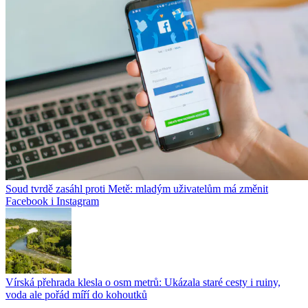
Soud tvrdě zasáhl proti Metě: mladým uživatelům má změnit
Facebook i Instagram
Vírská přehrada klesla o osm metrů: Ukázala staré cesty i ruiny,
voda ale pořád míří do kohoutků