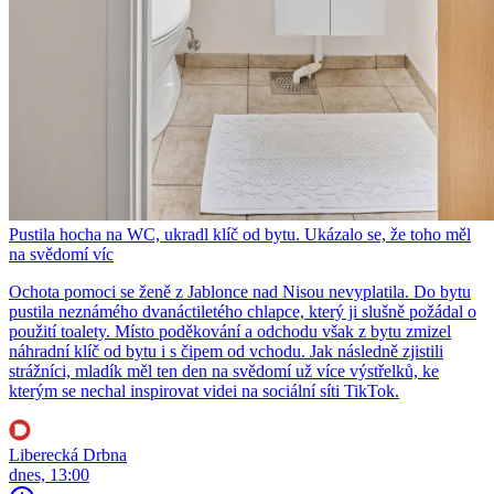
Pustila hocha na WC, ukradl klíč od bytu. Ukázalo se, že toho měl
na svědomí víc
Ochota pomoci se ženě z Jablonce nad Nisou nevyplatila. Do bytu
pustila neznámého dvanáctiletého chlapce, který ji slušně požádal o
použití toalety. Místo poděkování a odchodu však z bytu zmizel
náhradní klíč od bytu i s čipem od vchodu. Jak následně zjistili
strážníci, mladík měl ten den na svědomí už více výstřelků, ke
kterým se nechal inspirovat videi na sociální síti TikTok.
Liberecká Drbna
dnes, 13:00