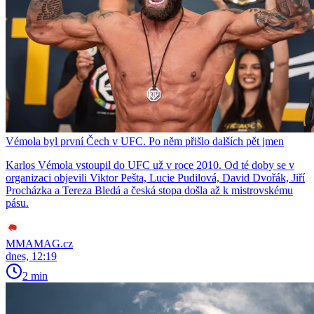
Vémola byl první Čech v UFC. Po něm přišlo dalších pět jmen
Karlos Vémola vstoupil do UFC už v roce 2010. Od té doby se v
organizaci objevili Viktor Pešta, Lucie Pudilová, David Dvořák, Jiří
Procházka a Tereza Bledá a česká stopa došla až k mistrovskému
pásu.
MMAMAG.cz
dnes, 12:19
2 min