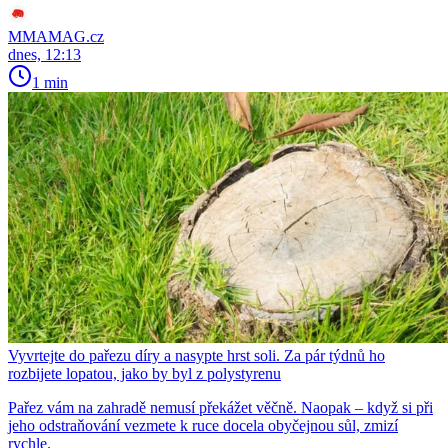
MMAMAG.cz
dnes, 12:13
1 min
Vyvrtejte do pařezu díry a nasypte hrst soli. Za pár týdnů ho
rozbijete lopatou, jako by byl z polystyrenu
Pařez vám na zahradě nemusí překážet věčně. Naopak – když si při
jeho odstraňování vezmete k ruce docela obyčejnou sůl, zmizí
rychle.