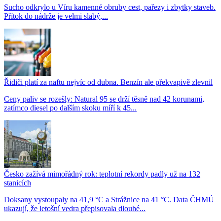
Sucho odkrylo u Víru kamenné obruby cest, pařezy i zbytky staveb.
Přítok do nádrže je velmi slabý,...
Řidiči platí za naftu nejvíc od dubna. Benzín ale překvapivě zlevnil
Ceny paliv se rozešly: Natural 95 se drží těsně nad 42 korunami,
zatímco diesel po dalším skoku míří k 45...
Česko zažívá mimořádný rok: teplotní rekordy padly už na 132
stanicích
Doksany vystoupaly na 41,9 °C a Strážnice na 41 °C. Data ČHMÚ
ukazují, že letošní vedra přepisovala dlouhé...