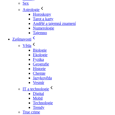
Sex
Astrologie
Horoskopy
Tarot a karty
Andělé a tajemná znamení
Numerologie
Tajemno
Zajímavosti
Věda
Biologie
Ekologie
Fyzika
Geografie
Historie
Chemie
Jazykověda
Vesmír
IT a technologie
Digital
Mobil
Technologie
Trendy
True crime