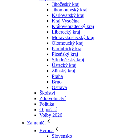
Jihočeský kraj
Jihomoravský kraj
Karlovarský kraj
Kraj Vysočina
Králověhradecký kraj
Liberecký kraj
Moravskoslezský kraj
Olomoucký kraj
Pardubický kraj
Plzeňský kraj
Středočeský kraj
Ústecký kraj
Zlínský kraj
Praha
Brno
Ostrava
Školství
Zdravotnictví
Politika
O počasí
Volby 2026
Zahraničí
Evropa
Slovensko