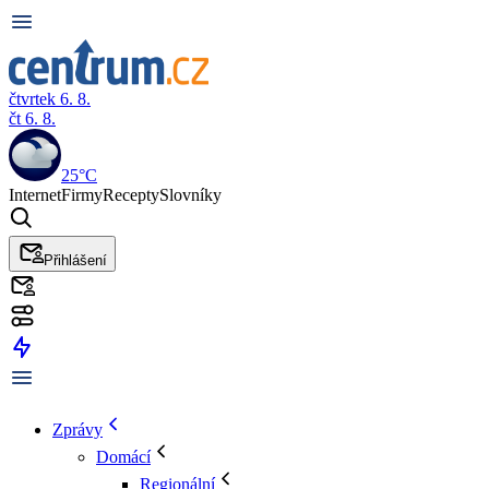
čtvrtek 6. 8.
čt 6. 8.
25°C
Internet
Firmy
Recepty
Slovníky
Přihlášení
Zprávy
Domácí
Regionální