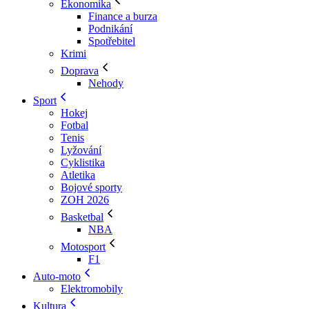
Ekonomika
Finance a burza
Podnikání
Spotřebitel
Krimi
Doprava
Nehody
Sport
Hokej
Fotbal
Tenis
Lyžování
Cyklistika
Atletika
Bojové sporty
ZOH 2026
Basketbal
NBA
Motosport
F1
Auto-moto
Elektromobily
Kultura