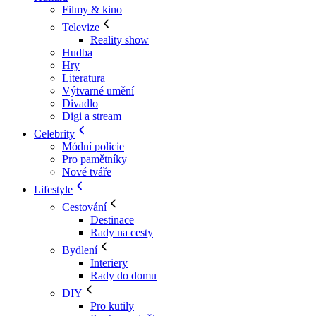
Filmy & kino
Televize
Reality show
Hudba
Hry
Literatura
Výtvarné umění
Divadlo
Digi a stream
Celebrity
Módní policie
Pro pamětníky
Nové tváře
Lifestyle
Cestování
Destinace
Rady na cesty
Bydlení
Interiery
Rady do domu
DIY
Pro kutily