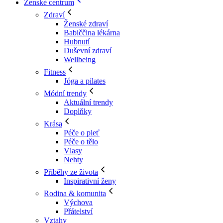
Ženské centrum
Zdraví
Ženské zdraví
Babiččina lékárna
Hubnutí
Duševní zdraví
Wellbeing
Fitness
Jóga a pilates
Módní trendy
Aktuální trendy
Doplňky
Krása
Péče o pleť
Péče o tělo
Vlasy
Nehty
Příběhy ze života
Inspirativní ženy
Rodina & komunita
Výchova
Přátelství
Vztahy