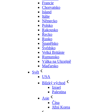
Francie
Chorvatsko
Island
Itálie
Německo
Polsko
Rakousko
Řecko
Rusko
Španělsko
Švédsko
Velká Británie
Rumunsko
Válka na Ukrajině
Maďarsko
Svět
USA
Blízký východ
Izrael
Palestina
Asie
Čína
Jižní Korea