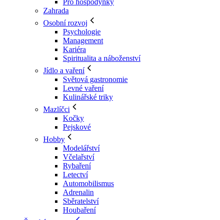
Pro hospodyňky
Zahrada
Osobní rozvoj
Psychologie
Management
Kariéra
Spiritualita a náboženství
Jídlo a vaření
Světová gastronomie
Levné vaření
Kulinářské triky
Mazlíčci
Kočky
Pejskové
Hobby
Modelářství
Včelařství
Rybaření
Letectví
Automobilismus
Adrenalin
Sběratelství
Houbaření