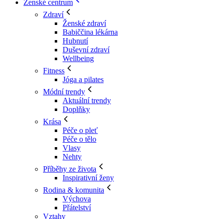
Ženské centrum
Zdraví
Ženské zdraví
Babiččina lékárna
Hubnutí
Duševní zdraví
Wellbeing
Fitness
Jóga a pilates
Módní trendy
Aktuální trendy
Doplňky
Krása
Péče o pleť
Péče o tělo
Vlasy
Nehty
Příběhy ze života
Inspirativní ženy
Rodina & komunita
Výchova
Přátelství
Vztahy