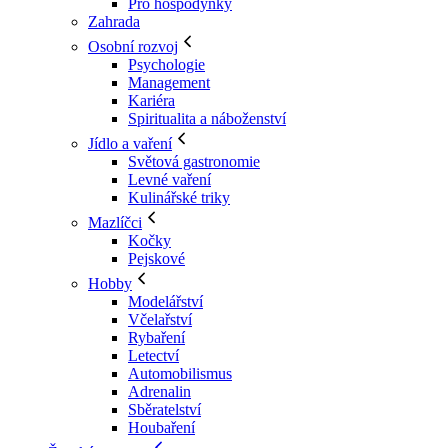
Pro hospodyňky
Zahrada
Osobní rozvoj
Psychologie
Management
Kariéra
Spiritualita a náboženství
Jídlo a vaření
Světová gastronomie
Levné vaření
Kulinářské triky
Mazlíčci
Kočky
Pejskové
Hobby
Modelářství
Včelařství
Rybaření
Letectví
Automobilismus
Adrenalin
Sběratelství
Houbaření