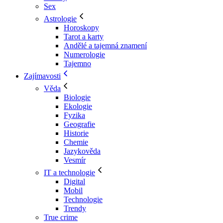
Sex
Astrologie
Horoskopy
Tarot a karty
Andělé a tajemná znamení
Numerologie
Tajemno
Zajímavosti
Věda
Biologie
Ekologie
Fyzika
Geografie
Historie
Chemie
Jazykověda
Vesmír
IT a technologie
Digital
Mobil
Technologie
Trendy
True crime