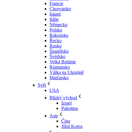
Francie
Chorvatsko
Island
Itálie
Německo
Polsko
Rakousko
Řecko
Rusko
Španělsko
Švédsko
Velká Británie
Rumunsko
Válka na Ukrajině
Maďarsko
Svět
USA
Blízký východ
Izrael
Palestina
Asie
Čína
Jižní Korea