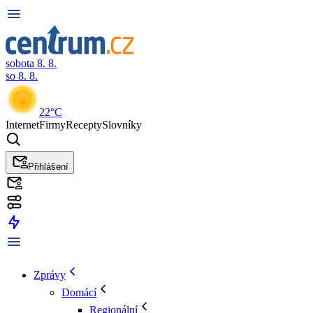
sobota 8. 8.
so 8. 8.
22°C
Internet
Firmy
Recepty
Slovníky
Přihlášení
Zprávy
Domácí
Regionální