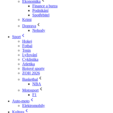
Ekonomika
Finance a burza
Podnikání
Spotřebitel
Krimi
Doprava
Nehody
Sport
Hokej
Fotbal
Tenis
Lyžování
Cyklistika
Atletika
Bojové sporty
ZOH 2026
Basketbal
NBA
Motosport
F1
Auto-moto
Elektromobily
Kultura