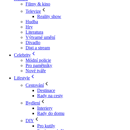
Filmy & kino
Televize
Reality show
Hudba
Hry
Literatura
Výtvarné umění
Divadlo
Digi a stream
Celebrity
Módní policie
Pro pamětníky
Nové tváře
Lifestyle
Cestování
Destinace
Rady na cesty
Bydlení
Interiery
Rady do domu
DIY
Pro kutily