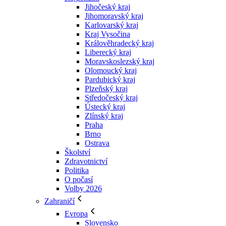
Jihočeský kraj
Jihomoravský kraj
Karlovarský kraj
Kraj Vysočina
Králověhradecký kraj
Liberecký kraj
Moravskoslezský kraj
Olomoucký kraj
Pardubický kraj
Plzeňský kraj
Středočeský kraj
Ústecký kraj
Zlínský kraj
Praha
Brno
Ostrava
Školství
Zdravotnictví
Politika
O počasí
Volby 2026
Zahraničí
Evropa
Slovensko