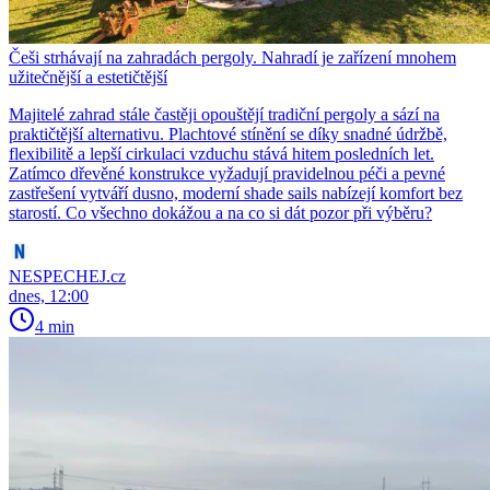
Češi strhávají na zahradách pergoly. Nahradí je zařízení mnohem
užitečnější a estetičtější
Majitelé zahrad stále častěji opouštějí tradiční pergoly a sází na
praktičtější alternativu. Plachtové stínění se díky snadné údržbě,
flexibilitě a lepší cirkulaci vzduchu stává hitem posledních let.
Zatímco dřevěné konstrukce vyžadují pravidelnou péči a pevné
zastřešení vytváří dusno, moderní shade sails nabízejí komfort bez
starostí. Co všechno dokážou a na co si dát pozor při výběru?
NESPECHEJ.cz
dnes, 12:00
4 min