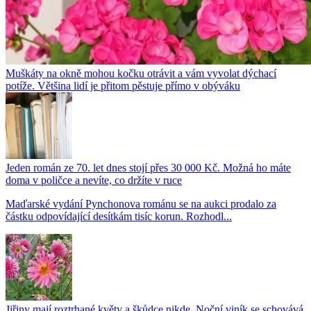
Muškáty na okně mohou kočku otrávit a vám vyvolat dýchací
potíže. Většina lidí je přitom pěstuje přímo v obýváku
Jeden román ze 70. let dnes stojí přes 30 000 Kč. Možná ho máte
doma v poličce a nevíte, co držíte v ruce
Maďarské vydání Pynchonova románu se na aukci prodalo za
částku odpovídající desítkám tisíc korun. Rozhodl...
Jiřiny mají roztrhané květy a škůdce nikde. Noční viník se schovává