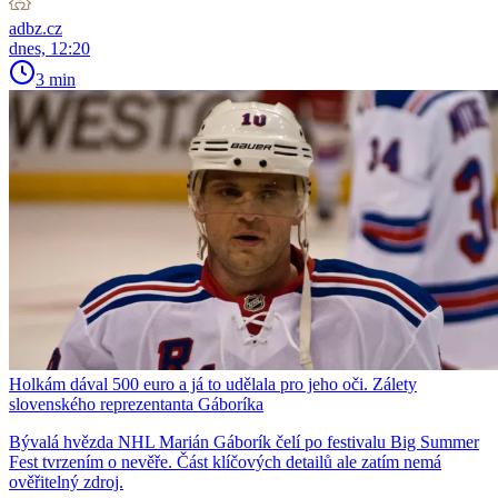
adbz.cz
dnes, 12:20
3 min
Holkám dával 500 euro a já to udělala pro jeho oči. Zálety
slovenského reprezentanta Gáboríka
Bývalá hvězda NHL Marián Gáborík čelí po festivalu Big Summer
Fest tvrzením o nevěře. Část klíčových detailů ale zatím nemá
ověřitelný zdroj.