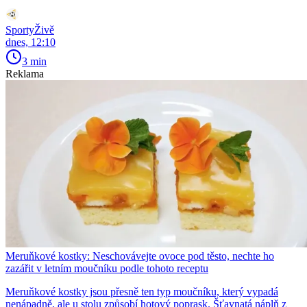
SportyŽivě
dnes, 12:10
3 min
Reklama
Meruňkové kostky: Neschovávejte ovoce pod těsto, nechte ho
zazářit v letním moučníku podle tohoto receptu
Meruňkové kostky jsou přesně ten typ moučníku, který vypadá
nenápadně, ale u stolu způsobí hotový poprask. Šťavnatá náplň z