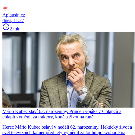
Aplausin.cz
dnes, 11:27
2 min
Mário Kubec slaví 62. narozeniny. Prince i vojáka z Chlapců a
chlapů vyměnil za traktory, koně a život na ranči
Herec Mário Kubec oslaví v neděli 62. narozeniny. Hektický život a
svět televizních kamer před lety vyměnil za touhu po svobodě na