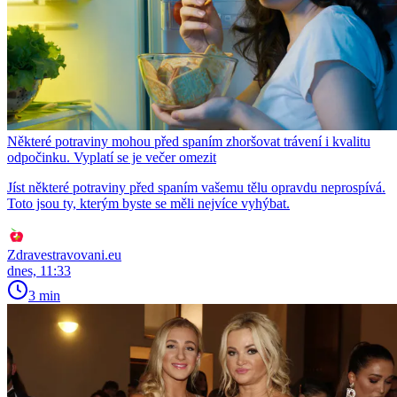
Některé potraviny mohou před spaním zhoršovat trávení i kvalitu
odpočinku. Vyplatí se je večer omezit
Jíst některé potraviny před spaním vašemu tělu opravdu neprospívá.
Toto jsou ty, kterým byste se měli nejvíce vyhýbat.
Zdravestravovani.eu
dnes, 11:33
3 min