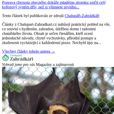
Ponrava chrousta obecného dokáže mladému stromku zničit celý
kořenový systém dřív, než si všimnete prvního...
Tento článek byl publikován ze zdrojů
Chalupáři-Zahrádkáři
Články z Chalupari-Zahradkari.cz nabízejí praktický pohled na vše,
co souvisí s bydlením, zahradou, údržbou domu i radostmi
chatařského života. Obsah je určen čtenářům, kteří ocení
jednoduché návody, chytré vychytávky, přírodní postupy a
zkušenosti vycházející z každodenní praxe. Nechybí tipy na...
Všechny články tohoto autora →
Vybrali jsme pro vás
Magazíny a zajímavosti