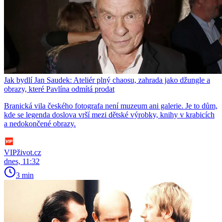
Jak bydlí Jan Saudek: Ateliér plný chaosu, zahrada jako džungle a
obrazy, které Pavlína odmítá prodat
Branická vila českého fotografa není muzeum ani galerie. Je to dům,
kde se legenda doslova vrší mezi dětské výrobky, knihy v krabicích
a nedokončené obrazy.
VIPživot.cz
dnes, 11:32
3 min