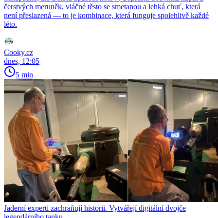
čerstvých meruněk, vláčné těsto se smetanou a lehká chuť, která
není přeslazená — to je kombinace, která funguje spolehlivě každé
léto.
Cooky.cz
dnes, 12:05
5 min
Jaderní experti zachraňují historii. Vytvářejí digitální dvojče
legendárního tanku