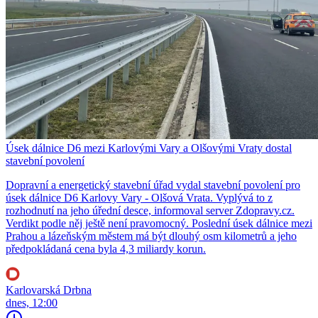
Úsek dálnice D6 mezi Karlovými Vary a Olšovými Vraty dostal
stavební povolení
Dopravní a energetický stavební úřad vydal stavební povolení pro
úsek dálnice D6 Karlovy Vary - Olšová Vrata. Vyplývá to z
rozhodnutí na jeho úřední desce, informoval server Zdopravy.cz.
Verdikt podle něj ještě není pravomocný. Poslední úsek dálnice mezi
Prahou a lázeňským městem má být dlouhý osm kilometrů a jeho
předpokládaná cena byla 4,3 miliardy korun.
Karlovarská Drbna
dnes, 12:00