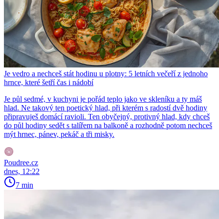
Je vedro a nechceš stát hodinu u plotny: 5 letních večeří z jednoho
hrnce, které šetří čas i nádobí
Je půl sedmé, v kuchyni je pořád teplo jako ve skleníku a ty máš
hlad. Ne takový ten poetický hlad, při kterém s radostí dvě hodiny
připravuješ domácí ravioli. Ten obyčejný, protivný hlad, kdy chceš
do půl hodiny sedět s talířem na balkoně a rozhodně potom nechceš
mýt hrnec, pánev, pekáč a tři misky.
Poudree.cz
dnes, 12:22
7 min