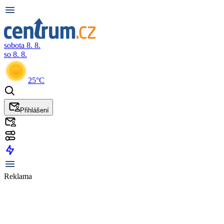
sobota 8. 8.
so 8. 8.
25°C
Přihlášení
Reklama