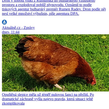
Dron v sobotu vnikl z Rumunska do bulharského vzdušného
prostoru a explodoval poblíž plynovodu. Oznámil to podle
tiskových agentur bulharský premiér Rumen Radev. Dron podle něj
nesl velké množství výbušnin, píše agentura DPA.
Aktuálně.cz - Zprávy
dnes, 11:44
Opuštěná slepice měla už téměř nulovou šanci na přežití. Po
dramatické záchraně vyšla najevo pravda, která situaci ještě
zkomplikovala