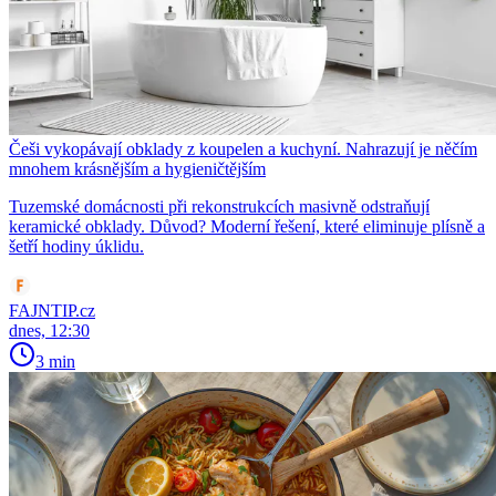
Češi vykopávají obklady z koupelen a kuchyní. Nahrazují je něčím
mnohem krásnějším a hygieničtějším
Tuzemské domácnosti při rekonstrukcích masivně odstraňují
keramické obklady. Důvod? Moderní řešení, které eliminuje plísně a
šetří hodiny úklidu.
FAJNTIP.cz
dnes, 12:30
3 min