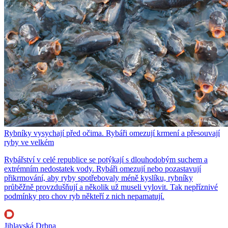
Rybníky vysychají před očima. Rybáři omezují krmení a přesouvají
ryby ve velkém
Rybářství v celé republice se potýkají s dlouhodobým suchem a
extrémním nedostatek vody. Rybáři omezují nebo pozastavují
přikrmování, aby ryby spotřebovaly méně kyslíku, rybníky
průběžně provzdušňují a několik už museli vylovit. Tak nepříznivé
podmínky pro chov ryb někteří z nich nepamatují.
Jihlavská Drbna