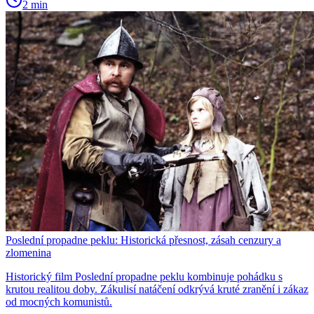
2 min
Poslední propadne peklu: Historická přesnost, zásah cenzury a
zlomenina
Historický film Poslední propadne peklu kombinuje pohádku s
krutou realitou doby. Zákulisí natáčení odkrývá kruté zranění i zákaz
od mocných komunistů.