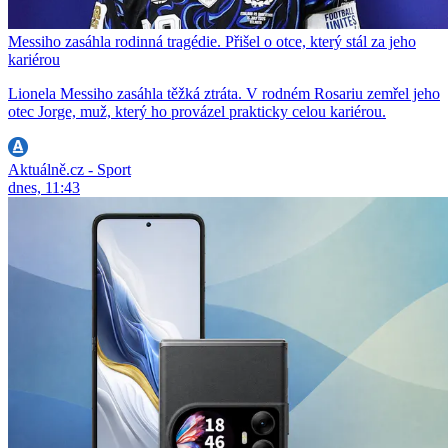
Messiho zasáhla rodinná tragédie. Přišel o otce, který stál za jeho
kariérou
Lionela Messiho zasáhla těžká ztráta. V rodném Rosariu zemřel jeho
otec Jorge, muž, který ho provázel prakticky celou kariérou.
Aktuálně.cz - Sport
dnes, 11:43