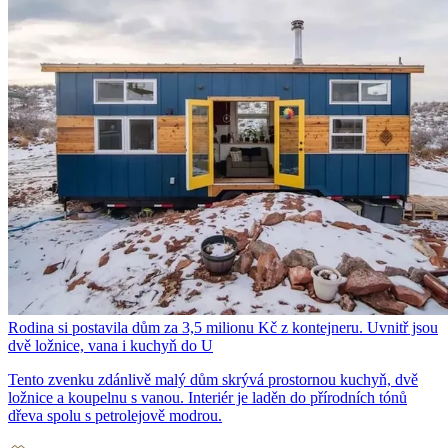
Rodina si postavila dům za 3,5 milionu Kč z kontejneru. Uvnitř jsou
dvě ložnice, vana i kuchyň do U
Tento zvenku zdánlivě malý dům skrývá prostornou kuchyň, dvě
ložnice a koupelnu s vanou. Interiér je laděn do přírodních tónů
dřeva spolu s petrolejově modrou.