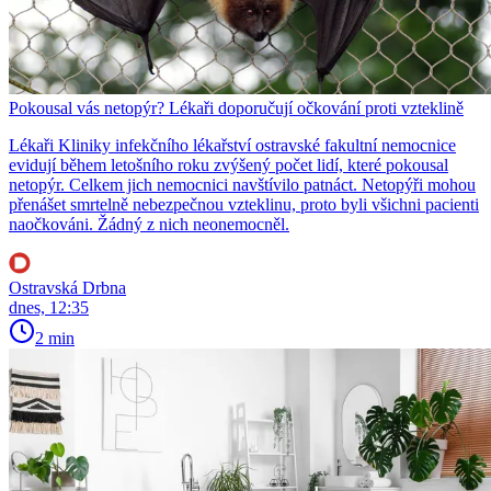
Pokousal vás netopýr? Lékaři doporučují očkování proti vzteklině
Lékaři Kliniky infekčního lékařství ostravské fakultní nemocnice
evidují během letošního roku zvýšený počet lidí, které pokousal
netopýr. Celkem jich nemocnici navštívilo patnáct. Netopýři mohou
přenášet smrtelně nebezpečnou vzteklinu, proto byli všichni pacienti
naočkováni. Žádný z nich neonemocněl.
Ostravská Drbna
dnes, 12:35
2 min