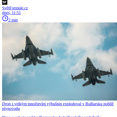
SvětFormule.cz
dnes, 11:51
2 min
Dron s velkým množstvím výbušnin explodoval v Bulharsku poblíž
plynovodu