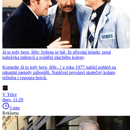
Já to tedy beru, šéfe: Sobota se bál, že přivolal infarkt, tajná
nahrávka milenců a svádění plachého kolegy
Komedie Já to tedy beru, šéfe...! z roku 1977 nabízí pohled na
pikantní metody náborářů. Natáčení provázel skutečný kolaps
režiséra i vzpoura herců.
V Telce
dnes, 11:29
3 min
Reklama