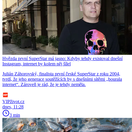
Hvězda první SuperStar má jasno: Kdyby tehdy existoval dnešní
Instagram, internet by kolem něj šílel
Julián Záhorovský, finalista první české SuperStar z roku 2004,
tvrdí, že jeho generace soutěžících by s dnešními sítěmi „bourala
internet“. Zároveň je rád, že je tehdy neměla.
VIPživot.cz
dnes, 11:28
3 min