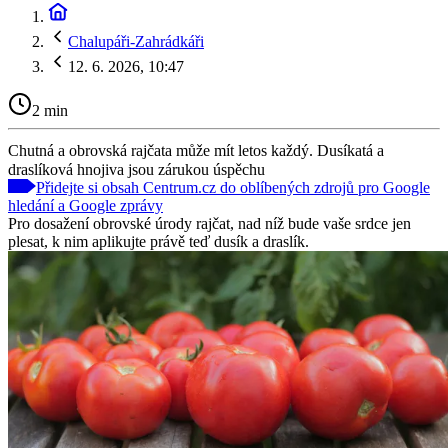
Chalupáři-Zahrádkáři
12. 6. 2026, 10:47
2 min
Chutná a obrovská rajčata může mít letos každý. Dusíkatá a
draslíková hnojiva jsou zárukou úspěchu
Přidejte si obsah Centrum.cz do oblíbených zdrojů pro Google
hledání a Google zprávy
Pro dosažení obrovské úrody rajčat, nad níž bude vaše srdce jen
plesat, k nim aplikujte právě teď dusík a draslík.