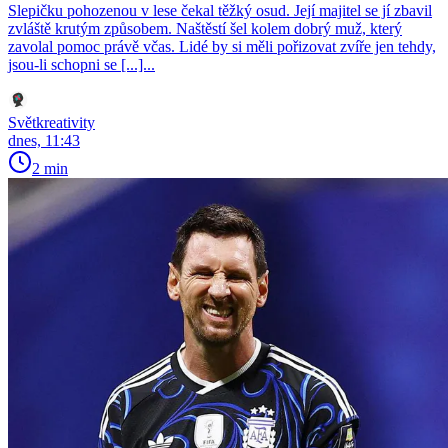
Slepičku pohozenou v lese čekal těžký osud. Její majitel se jí zbavil
zvláště krutým způsobem. Naštěstí šel kolem dobrý muž, který
zavolal pomoc právě včas. Lidé by si měli pořizovat zvíře jen tehdy,
jsou-li schopni se [...]...
Světkreativity
dnes, 11:43
2 min