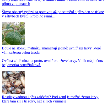
přímo v poupatech
Škvor obecný vylézá za potravou až po setmění a přes den se tiskne
v záhybech květů. Proto ho ranní...
Boule na stonku maliníku znamenají jediné: uvnitř žijí larvy, které
vám sežerou celou úrodu
Oválná zduřenina na prutu, uvnitř oranžové larvy. Viník má jméno:
bejlomorka ostružiníková.
Rostliny vadnou i přes zalévání? Pod zemí je možná žerou larvy,
které tam žijí i tři roky, než si jich všimnete