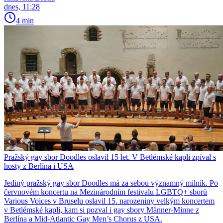
dnes, 11:28
4 min
Pražský gay sbor Doodles oslavil 15 let. V Betlémské kapli zpíval s
hosty z Berlína i USA
Jediný pražský gay sbor Doodles má za sebou významný milník. Po
červnovém koncertu na Mezinárodním festivalu LGBTQ+ sborů
Various Voices v Bruselu oslavil 15. narozeniny velkým koncertem
v Betlémské kapli, kam si pozval i gay sbory Männer-Minne z
Berlína a Mid-Atlantic Gay Men’s Chorus z USA.