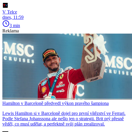
V Telce
dnes, 11:59
3 min
Reklama
Hamilton v Barceloně předvedl výkon pravého šampiona
Lewis Hamilton si v Barceloně dojel pro první vítězství ve Ferrari.
Podle Stefana Johanssona ale nešlo jen o strategii. Brit prý přesně
věděl, co musí udělat, a perfektně svůj plán zrealizoval.