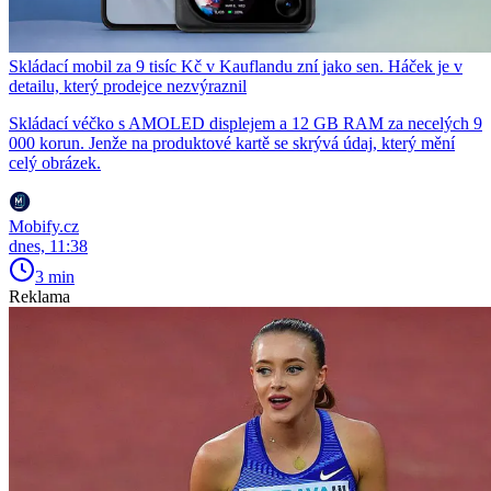
Skládací mobil za 9 tisíc Kč v Kauflandu zní jako sen. Háček je v
detailu, který prodejce nezvýraznil
Skládací véčko s AMOLED displejem a 12 GB RAM za necelých 9
000 korun. Jenže na produktové kartě se skrývá údaj, který mění
celý obrázek.
Mobify.cz
dnes, 11:38
3 min
Reklama