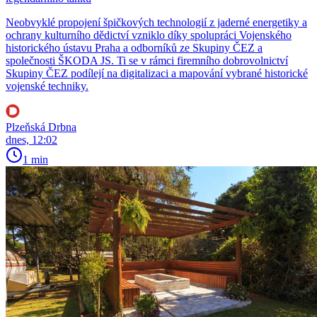
Neobvyklé propojení špičkových technologií z jaderné energetiky a
ochrany kulturního dědictví vzniklo díky spolupráci Vojenského
historického ústavu Praha a odborníků ze Skupiny ČEZ a
společnosti ŠKODA JS. Ti se v rámci firemního dobrovolnictví
Skupiny ČEZ podílejí na digitalizaci a mapování vybrané historické
vojenské techniky.
Plzeňská Drbna
dnes, 12:02
1 min