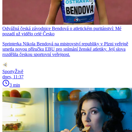
Odvážná česká závodnice Bendová o atletickém puritánství: Mé
pozadí už vidělo celé Česko
Sprinterka Nikola Bendová na mistrovství republiky v Plzni veřejně
smetla novou příručku EBU pro snímání ženské atletiky. Její slova
rozdělila českou sportovní veřejnost.
SportyŽivě
dnes, 11:37
3 min