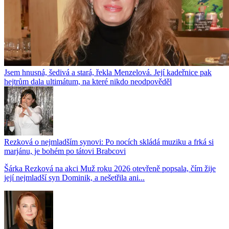
Jsem hnusná, šedivá a stará, řekla Menzelová. Její kadeřnice pak
hejtrům dala ultimátum, na které nikdo neodpověděl
Rezková o nejmladším synovi: Po nocích skládá muziku a frká si
marjánu, je bohém po tátovi Brabcovi
Šárka Rezková na akci Muž roku 2026 otevřeně popsala, čím žije
její nejmladší syn Dominik, a nešetřila ani...