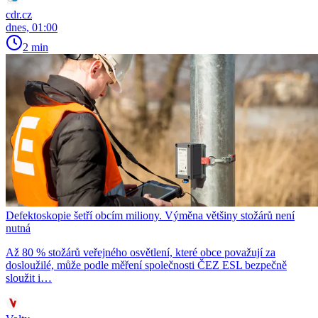
cdr.cz
dnes, 01:00
2 min
Defektoskopie šetří obcím miliony. Výměna většiny stožárů není
nutná
Až 80 % stožárů veřejného osvětlení, které obce považují za
dosloužilé, může podle měření společnosti ČEZ ESL bezpečně
sloužit i…