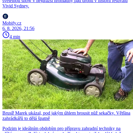
světelnou show v nejdražší hromadný pád dronů v historii festivalu
Vivid Sydney.
Mobify.cz
6. 8. 2026, 21:56
4 min
Brusíř Marek ukázal, pod jakým úhlem brousit nůž sekačky. Většina
zahrádkářů to dělá špatně
Podzim je ideálním obdobím pro přípravu zahradní techniky na