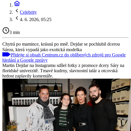
Celebrity
4. 6. 2026, 05:25
3 min
Chytrá po mamince, krásná po mně. Dejdar se pochlubil dcerou
Sárou, která vypadá jako exotická modelka
Přidejte si obsah Centrum.cz do oblíbených zdrojů pro Google
hledání a Google zprávy
Martin Dejdar na Instagramu sdílel fotky z promoce dcery Sáry na
floridské univerzitě. Tmavé kudrny, slavnostní talár a otcovská
hrdost zaplavily komentáře.