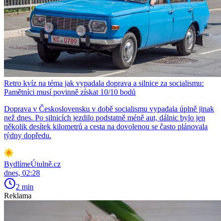
Retro kvíz na téma jak vypadala doprava a silnice za socialismu:
Pamětníci musí povinně získat 10/10 bodů
Doprava v Československu v době socialismu vypadala úplně jinak
než dnes. Po silnicích jezdilo podstatně méně aut, dálnic bylo jen
několik desítek kilometrů a cesta na dovolenou se často plánovala
týdny dopředu.
BydlímeÚtulně.cz
dnes, 02:28
2 min
Reklama