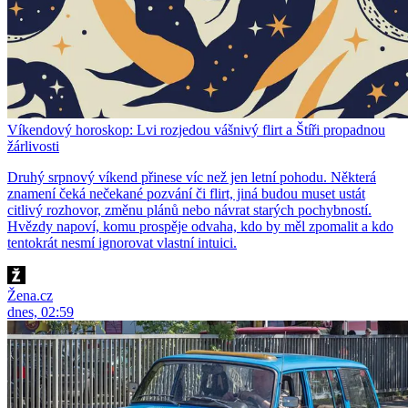
Víkendový horoskop: Lvi rozjedou vášnivý flirt a Štíři propadnou
žárlivosti
Druhý srpnový víkend přinese víc než jen letní pohodu. Některá
znamení čeká nečekané pozvání či flirt, jiná budou muset ustát
citlivý rozhovor, změnu plánů nebo návrat starých pochybností.
Hvězdy napoví, komu prospěje odvaha, kdo by měl zpomalit a kdo
tentokrát nesmí ignorovat vlastní intuici.
Žena.cz
dnes, 02:59