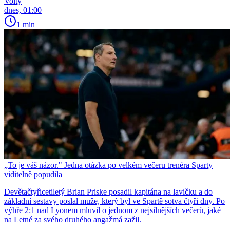
Volty
dnes, 01:00
1 min
„To je váš názor." Jedna otázka po velkém večeru trenéra Sparty
viditelně popudila
Devětačtyřicetiletý Brian Priske posadil kapitána na lavičku a do
základní sestavy poslal muže, který byl ve Spartě sotva čtyři dny. Po
výhře 2:1 nad Lyonem mluvil o jednom z nejsilnějších večerů, jaké
na Letné za svého druhého angažmá zažil.