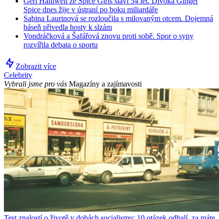
Geri Halliwell ze Spice Girls slaví 54 let. Divoká Ginger
Spice dnes žije v ústraní po boku miliardáře
Sabina Laurinová se rozloučila s milovaným otcem. Dojemná
báseň přivedla hosty k slzám
Vondráčková a Šafářová znovu proti sobě. Spor o syny
rozvířila debata o sportu
Zobrazit více
Celebrity
Vybrali jsme pro vás
Magazíny a zajímavosti
Test znalostí o životě v dobách socialismu: 10 otázek odhalí, za máte