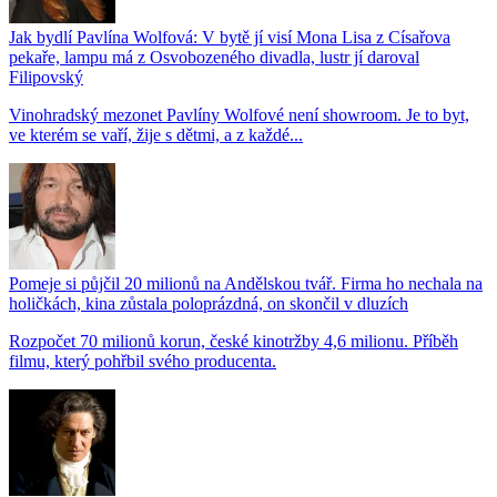
Jak bydlí Pavlína Wolfová: V bytě jí visí Mona Lisa z Císařova
pekaře, lampu má z Osvobozeného divadla, lustr jí daroval
Filipovský
Vinohradský mezonet Pavlíny Wolfové není showroom. Je to byt,
ve kterém se vaří, žije s dětmi, a z každé...
Pomeje si půjčil 20 milionů na Andělskou tvář. Firma ho nechala na
holičkách, kina zůstala poloprázdná, on skončil v dluzích
Rozpočet 70 milionů korun, české kinotržby 4,6 milionu. Příběh
filmu, který pohřbil svého producenta.