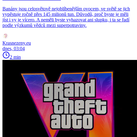
Banány jsou celosvětově nejoblíbenějším ovocem, ve světě se jich
vypěstuje ročně přes 145 milionů tun. Důvodů, proč byste je měli
jíst i vy je vícero. A neměli byste vyhazovat ani slupku, i ta se řadí
podle výzkumů vědců mezi superpotraviny.
Krasnezeny.eu
dnes, 03:04
2 min