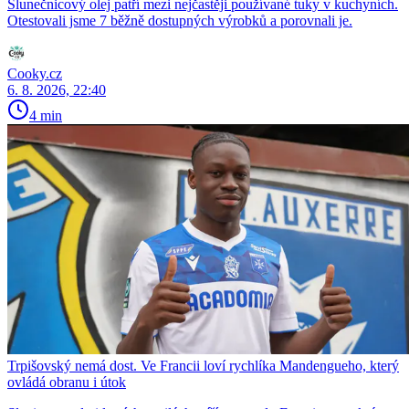
Slunečnicový olej patří mezi nejčastěji používané tuky v kuchyních.
Otestovali jsme 7 běžně dostupných výrobků a porovnali je.
Cooky.cz
6. 8. 2026, 22:40
4 min
Trpišovský nemá dost. Ve Francii loví rychlíka Mandengueho, který
ovládá obranu i útok