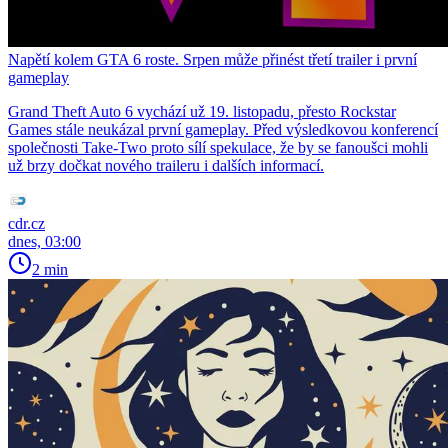
Napětí kolem GTA 6 roste. Srpen může přinést třetí trailer i první
gameplay
Grand Theft Auto 6 vychází už 19. listopadu, přesto Rockstar
Games stále neukázal první gameplay. Před výsledkovou konferencí
společnosti Take-Two proto sílí spekulace, že by se fanoušci mohli
už brzy dočkat nového traileru i dalších informací.
cdr.cz
dnes, 03:00
2 min