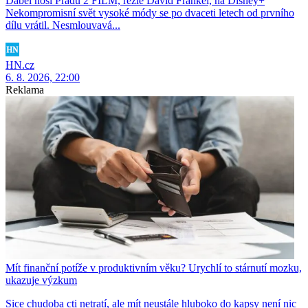
Ďábel nosí Pradu 2 FILM, režie David Frankel, na Disney+
Nekompromisní svět vysoké módy se po dvaceti letech od prvního
dílu vrátil. Nesmlouvavá...
HN.cz
6. 8. 2026, 22:00
Reklama
Mít finanční potíže v produktivním věku? Urychlí to stárnutí mozku,
ukazuje výzkum
Sice chudoba cti netratí, ale mít neustále hluboko do kapsy není nic