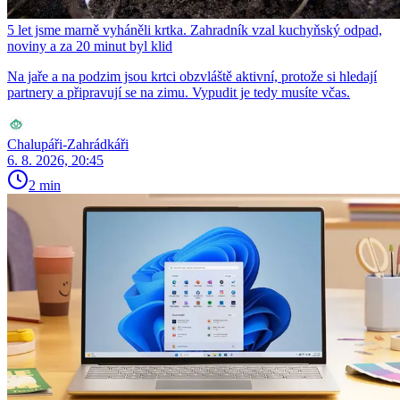
5 let jsme marně vyháněli krtka. Zahradník vzal kuchyňský odpad,
noviny a za 20 minut byl klid
Na jaře a na podzim jsou krtci obzvláště aktivní, protože si hledají
partnery a připravují se na zimu. Vypudit je tedy musíte včas.
Chalupáři-Zahrádkáři
6. 8. 2026, 20:45
2 min