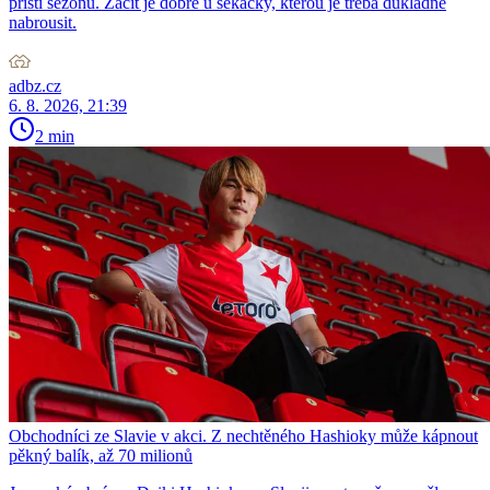
příští sezonu. Začít je dobré u sekačky, kterou je třeba důkladně
nabrousit.
adbz.cz
6. 8. 2026, 21:39
2 min
Obchodníci ze Slavie v akci. Z nechtěného Hashioky může kápnout
pěkný balík, až 70 milionů