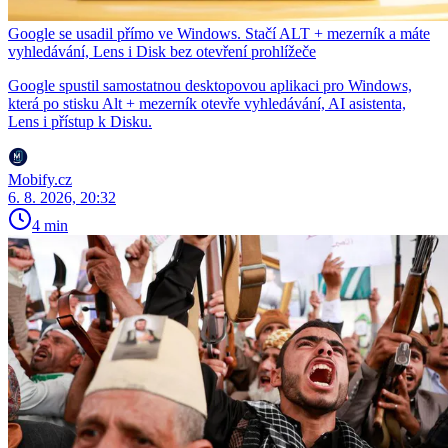
Google se usadil přímo ve Windows. Stačí ALT + mezerník a máte
vyhledávání, Lens i Disk bez otevření prohlížeče
Google spustil samostatnou desktopovou aplikaci pro Windows,
která po stisku Alt + mezerník otevře vyhledávání, AI asistenta,
Lens i přístup k Disku.
Mobify.cz
6. 8. 2026, 20:32
4 min