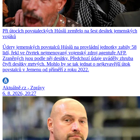
Při útocích povstaleckých Húsíů zemřelo na šest desítek jemenských
vojáků
Údery jemenských povstalců Húsíů na provládní jednotky zabily 58
lidí, řekl ve čtvrtek nejmenovaný vojenský zdroj agentuře AFP.
Zraněných jsou podle něj desítky. Předchozí údaje uváděly zhruba
čtyři desítky mrtvých. Mohlo by se tak jednat o nejkrvavější útok
povstalců v Jemenu od příměří z roku 2022.
Aktuálně.cz - Zprávy
6. 8. 2026, 20:27