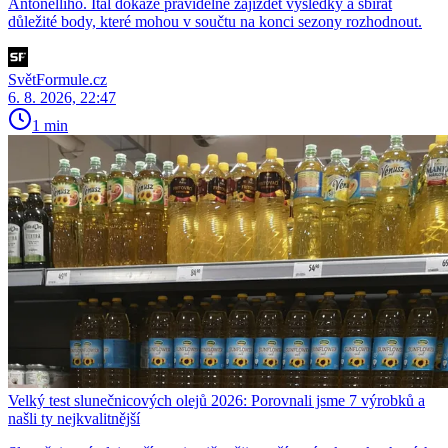
Antonelliho. Ital dokáže pravidelně zajíždět výsledky a sbírat
důležité body, které mohou v součtu na konci sezony rozhodnout.
SvětFormule.cz
6. 8. 2026, 22:47
1 min
Velký test slunečnicových olejů 2026: Porovnali jsme 7 výrobků a
našli ty nejkvalitnější