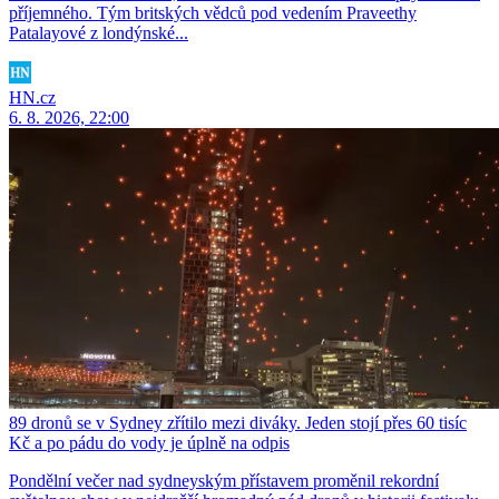
příjemného. Tým britských vědců pod vedením Praveethy
Patalayové z londýnské...
HN.cz
6. 8. 2026, 22:00
89 dronů se v Sydney zřítilo mezi diváky. Jeden stojí přes 60 tisíc
Kč a po pádu do vody je úplně na odpis
Pondělní večer nad sydneyským přístavem proměnil rekordní