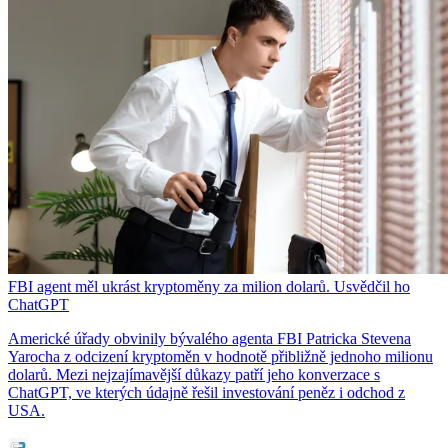
FBI agent měl ukrást kryptoměny za milion dolarů. Usvědčil ho
ChatGPT
Americké úřady obvinily bývalého agenta FBI Patricka Stevena
Yarocha z odcizení kryptoměn v hodnotě přibližně jednoho milionu
dolarů. Mezi nejzajímavější důkazy patří jeho konverzace s
ChatGPT, ve kterých údajně řešil investování peněz i odchod z
USA.