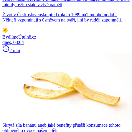
minulý režim stále v živé paměti
Život v Československu před rokem 1989 měl mnoho podob.
Někteří vzpomínají s úsměvem na tváři, jiní by raději zapomněli.
BydlímeÚtulně.cz
dnes, 03:04
2 min
Skrytá síla banánu aneb jaké benefity přináší konzumace tohoto
oblíbeného ovoce našemu tělu