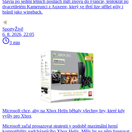
Slavia po sedmi letních posilách míří znovu do Francie, tentokrát po
dvacetiletém Kamerunci z Auxerre, který ve třetí lize střílel góly i
bránil jako wingback.
SportyŽivě
6. 8. 2026, 22:05
3 min
Microsoft chce, aby na Xbox Helix běhaly všechny hry, které kdy
vyšly pro Xbox
Microsoft začal prosazovat strategii v podobě maximální herní
kompatibility nadcházejícího Xbox Helix. Měly by na něm fungovat