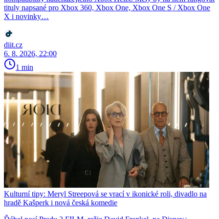
tituly napsané pro Xbox 360, Xbox One, Xbox One S / Xbox One
X i novinky…
diit.cz
6. 8. 2026, 22:00
1 min
Kulturní tipy: Meryl Streepová se vrací v ikonické roli, divadlo na
hradě Kašperk i nová česká komedie