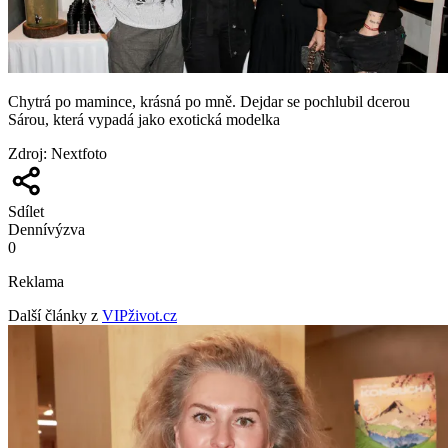
Chytrá po mamince, krásná po mně. Dejdar se pochlubil dcerou
Sárou, která vypadá jako exotická modelka
Zdroj
:
Nextfoto
Sdílet
Denní
výzva
0
Reklama
Další články z
VIPživot.cz