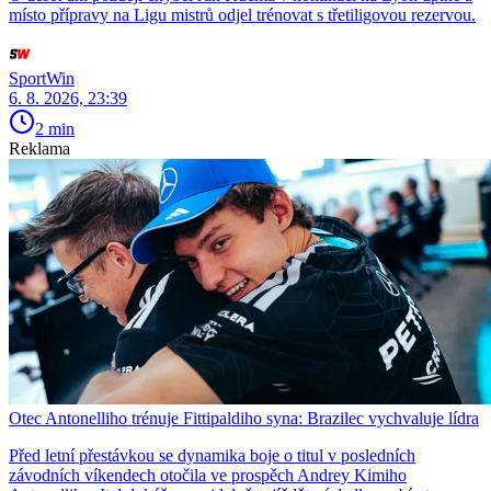
místo přípravy na Ligu mistrů odjel trénovat s třetiligovou rezervou.
SportWin
6. 8. 2026, 23:39
2 min
Reklama
Otec Antonelliho trénuje Fittipaldiho syna: Brazilec vychvaluje lídra
Před letní přestávkou se dynamika boje o titul v posledních
závodních víkendech otočila ve prospěch Andrey Kimiho