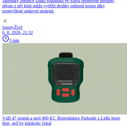
Japonský obránce Daiki Hashioka ve Slavii sportovně neuspěl,
přesto z něj klub může vytěžit desítky milionů korun díky
promyšlené smluvní strategii.
SportyŽivě
6. 8. 2026, 21:32
3 min
Váží 47 gramů a stojí 400 Kč. Reproduktor Parkside z Lidlu hraje
lépe, než by kdokoliv čekal