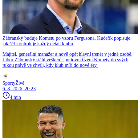
Zábranský buduje Kometu po vzoru Fergusona. Kučeřík popisuje,
jak šéf kontroluje každý detail klubu
Majitel, generální manažer a nově opět hlavní trenér v jedné osobě.
Libor Zábranský stáhl veškeré sportovní řízení Komety do svých
rukou právě ve chvíli, kdy klub míří do nové éry.
SportyŽivě
6. 8. 2026, 20:23
4 min