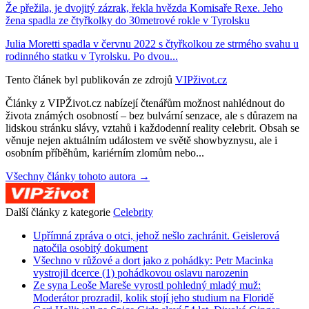
Že přežila, je dvojitý zázrak, řekla hvězda Komisaře Rexe. Jeho
žena spadla ze čtyřkolky do 30metrové rokle v Tyrolsku
Julia Moretti spadla v červnu 2022 s čtyřkolkou ze strmého svahu u
rodinného statku v Tyrolsku. Po dvou...
Tento článek byl publikován ze zdrojů
VIPživot.cz
Články z VIPŽivot.cz nabízejí čtenářům možnost nahlédnout do
života známých osobností – bez bulvární senzace, ale s důrazem na
lidskou stránku slávy, vztahů i každodenní reality celebrit. Obsah se
věnuje nejen aktuálním událostem ve světě showbyznysu, ale i
osobním příběhům, kariérním zlomům nebo...
Všechny články tohoto autora →
Další články z kategorie
Celebrity
Upřímná zpráva o otci, jehož nešlo zachránit. Geislerová
natočila osobitý dokument
Všechno v růžové a dort jako z pohádky: Petr Macinka
vystrojil dcerce (1) pohádkovou oslavu narozenin
Ze syna Leoše Mareše vyrostl pohledný mladý muž:
Moderátor prozradil, kolik stojí jeho studium na Floridě