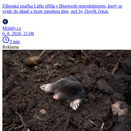
Dílenská značka Lidlu přišla s Bluetooth reproduktorem, který se
vejde do dlaně a hraje mnohem lépe, než by člověk čekal.
Mobify.cz
6. 8. 2026, 21:08
3 min
Reklama