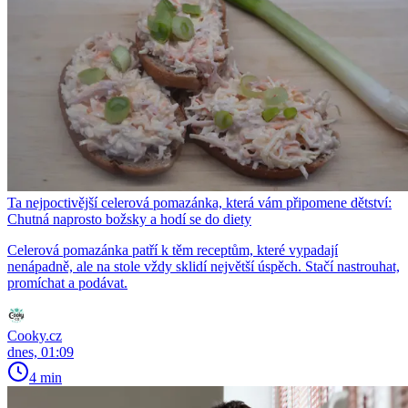
Ta nejpoctivější celerová pomazánka, která vám připomene dětství:
Chutná naprosto božsky a hodí se do diety
Celerová pomazánka patří k těm receptům, které vypadají
nenápadně, ale na stole vždy sklidí největší úspěch. Stačí nastrouhat,
promíchat a podávat.
Cooky.cz
dnes, 01:09
4 min