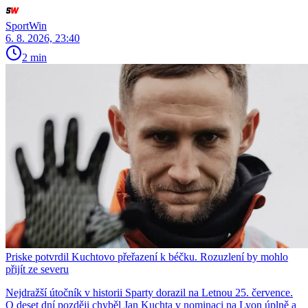
SportWin
6. 8. 2026, 23:40
2 min
Priske potvrdil Kuchtovo přeřazení k béčku. Rozuzlení by mohlo
přijít ze severu
Nejdražší útočník v historii Sparty dorazil na Letnou 25. července.
O deset dní později chyběl Jan Kuchta v nominaci na Lyon úplně a