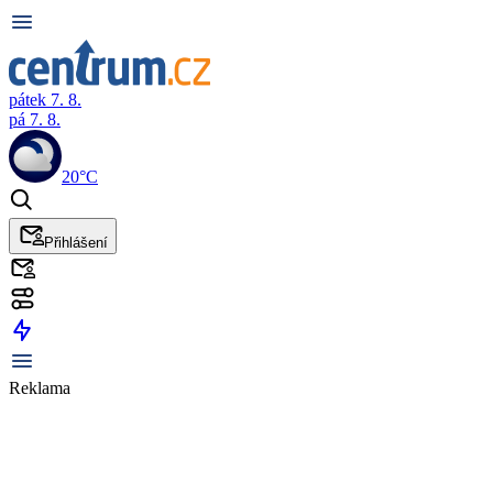
pátek 7. 8.
pá 7. 8.
20°C
Přihlášení
Reklama