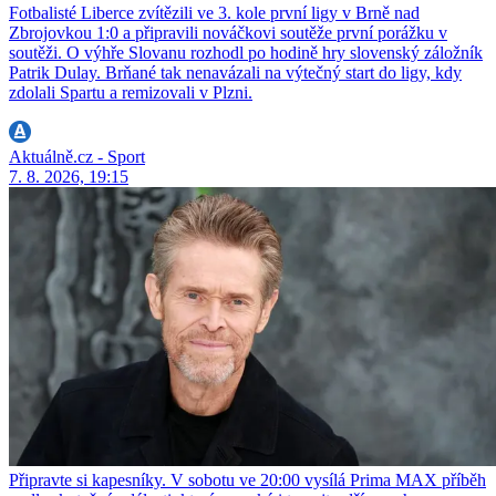
Fotbalisté Liberce zvítězili ve 3. kole první ligy v Brně nad
Zbrojovkou 1:0 a připravili nováčkovi soutěže první porážku v
soutěži. O výhře Slovanu rozhodl po hodině hry slovenský záložník
Patrik Dulay. Brňané tak nenavázali na výtečný start do ligy, kdy
zdolali Spartu a remizovali v Plzni.
Aktuálně.cz - Sport
7. 8. 2026, 19:15
Připravte si kapesníky. V sobotu ve 20:00 vysílá Prima MAX příběh