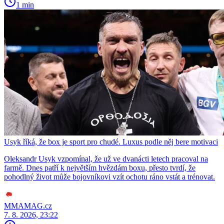
1 min
Usyk říká, že box je sport pro chudé. Luxus podle něj bere motivaci
Oleksandr Usyk vzpomínal, že už ve dvanácti letech pracoval na
farmě. Dnes patří k největším hvězdám boxu, přesto tvrdí, že
pohodlný život může bojovníkovi vzít ochotu ráno vstát a trénovat.
MMAMAG.cz
7. 8. 2026, 23:22