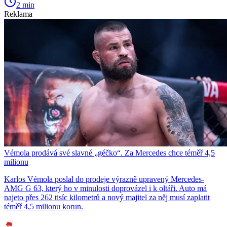
2 min
Reklama
Vémola prodává své slavné „géčko“. Za Mercedes chce téměř 4,5
milionu
Karlos Vémola poslal do prodeje výrazně upravený Mercedes-
AMG G 63, který ho v minulosti doprovázel i k oltáři. Auto má
najeto přes 262 tisíc kilometrů a nový majitel za něj musí zaplatit
téměř 4,5 milionu korun.