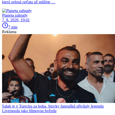
která zelená rajčata už můžete …
Planeta zahrady
7. 8. 2026, 19:41
7 min
Reklama
Salah je v Turecku za boha. Stovky fanoušků přivítaly legendu
Liverpoolu jako filmovou hvězdu