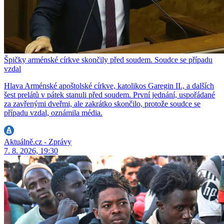
Špičky arménské církve skončily před soudem. Soudce se případu
vzdal
Hlava Arménské apoštolské církve, katolikos Garegin II., a dalších
šest prelátů v pátek stanuli před soudem. První jednání, uspořádané
za zavřenými dveřmi, ale zakrátko skončilo, protože soudce se
případu vzdal, oznámila média.
Aktuálně.cz - Zprávy
7. 8. 2026, 19:30