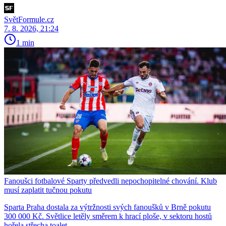
SvětFormule.cz
7. 8. 2026, 21:24
1 min
Fanoušci fotbalové Sparty předvedli nepochopitelné chování. Klub
musí zaplatit tučnou pokutu
Sparta Praha dostala za výtržnosti svých fanoušků v Brně pokutu
300 000 Kč. Světlice letěly směrem k hrací ploše, v sektoru hostů
hořela střecha toalet.