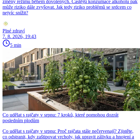
změny režimu během dovolených. Častější konzumace alkoholu pak
může riziko dále zvyšovat. Jak tedy riziko problémů se srdcem co
nejvíc snížit?
Plné zdraví
7. 8. 2026, 19:43
5 min
Co udělat s rajčaty v srpnu: 7 kroků, které pomohou dozrát
posledním plodům
Co udělat s rajčaty v srpnu: Proč rajčata stále nečervenají? Zjistěte,
co odstranit, kdy zaštipovat vrcholy, jak upravit zálivku a hnojení a