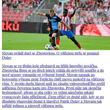
Slovan ovládl duel se Zbrojovkou. O vítěznou trefu se postaral
Dulay
Slovan se ve třetím kole představil na hřišti ligového nováčka.
Zbrojovka Brno se po třech letech vrátila do nejvyšší soutěže a do
nové sezony vstoupila ve výborné formě. Slovan naopak po
bojovném výkonu proti Teplicím chtěl znovu naskočit na vítěznou
vlnu. V úvodu duelu hlavní sudí po zásahu videorozhodčího zrušil
udělenou červenou kartu pro Zbrojovku. První půle tak skončila
bezbrankově, přesto si oba celky ve velmi náročném utkání
vypracovaly řadu příležitostí. Zlom přišel ve druhé půli, kdy se po
dlouhém vhazování dostal k hlavičce Patrik Dulay a Slovanu tak
zařídil jedinou a zároveň vítěznou trefu.