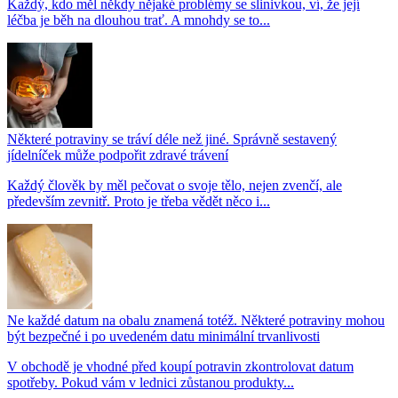
Každý, kdo měl někdy nějaké problémy se slinivkou, ví, že její
léčba je běh na dlouhou trať. A mnohdy se to...
Některé potraviny se tráví déle než jiné. Správně sestavený
jídelníček může podpořit zdravé trávení
Každý člověk by měl pečovat o svoje tělo, nejen zvenčí, ale
především zevnitř. Proto je třeba vědět něco i...
Ne každé datum na obalu znamená totéž. Některé potraviny mohou
být bezpečné i po uvedeném datu minimální trvanlivosti
V obchodě je vhodné před koupí potravin zkontrolovat datum
spotřeby. Pokud vám v lednici zůstanou produkty...