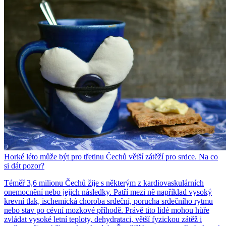
Horké léto může být pro třetinu Čechů větší zátěží pro srdce. Na co
si dát pozor?
Téměř 3,6 milionu Čechů žije s některým z kardiovaskulárních
onemocnění nebo jejich následky. Patří mezi ně například vysoký
krevní tlak, ischemická choroba srdeční, porucha srdečního rytmu
nebo stav po cévní mozkové příhodě. Právě tito lidé mohou hůře
zvládat vysoké letní teploty, dehydrataci, větší fyzickou zátěž i