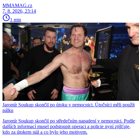
MMAMAG.cz
7. 8. 2026, 23:14
1 min
Jaromír Soukup skončil po útoku v nemocnici. Útočníci měli použít
pálku
Jaromír Soukup skončil po středečním napadení v nemocnici. Podle
dalších informací musel podstoupit operaci a policie nyní zjišťuje,
kdo za útokem stál a co bylo jeho motivem.