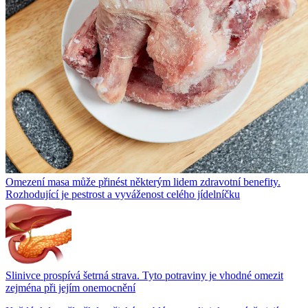
Omezení masa může přinést některým lidem zdravotní benefity.
Rozhodující je pestrost a vyváženost celého jídelníčku
Slinivce prospívá šetrná strava. Tyto potraviny je vhodné omezit
zejména při jejím onemocnění