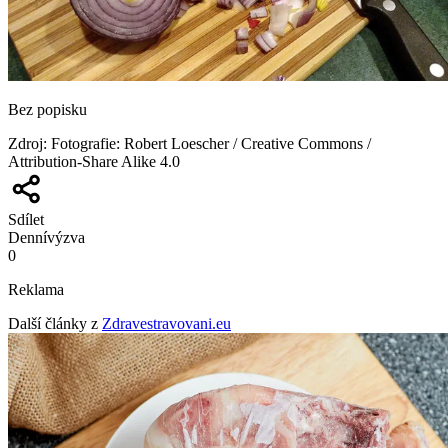
Bez popisku
Zdroj
:
Fotografie: Robert Loescher / Creative Commons /
Attribution-Share Alike 4.0
Sdílet
Denní
výzva
0
Reklama
Další články z
Zdravestravovani.eu