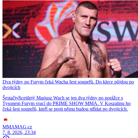
Dva týdny po Furym čeká Wacha šest soupeřů. Do klece půjdou po
dvojicích
Šestačtyřicetiletý Mariusz Wach se jen dva týdny po porážce s
Tysonem Furym vrací do PRIME SHOW MMA. V Koszalinu ho
čeká šest soupeřů, kteří se proti němu budou střídat po dvojicích.
MMAMAG.cz
7. 8. 2026, 23:34