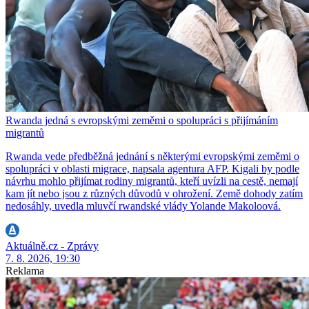
Rwanda jedná s evropskými zeměmi o spolupráci s přijímáním
migrantů
Rwanda vede předběžná jednání s některými evropskými zeměmi o
spolupráci v oblasti migrace, napsala agentura AFP. Kigali by podle
návrhu mohlo přijímat rodiny migrantů, kteří uvízli na cestě, nemají
kam jít nebo jsou z různých důvodů v ohrožení. Země dohody zatím
nedosáhly, uvedla mluvčí rwandské vlády Yolande Makoloová.
Aktuálně.cz - Zprávy
7. 8. 2026, 19:30
Reklama