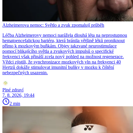
Alzheimerova nemoc: Světlo a zvuk zpomalují průběh
Léčba Alzheimerovy nemoci narážela dlouhá léta na neprostupnou
hematoencefalickou bariéru, která bránila většině léků proniknout
přímo k mozkovým buňkám. Objev takzvané neurostimulace
pomocí blikajícího světla a zvukových impulsů o specifické
frekvenci však přináší zcela nový pohled na možnost regenerace.
Vědci zjistili, že synchronizace mozkových vln na frekvenci 40
Hertzů dokáže stimulovat imunitní buňky v mozku k čištění
nebezpečných usazenin.
Plné zdraví
7. 8. 2026, 19:44
2 min