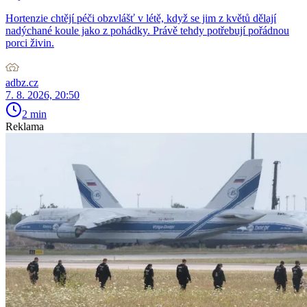
Hortenzie chtějí péči obzvlášť v létě, když se jim z květů dělají
nadýchané koule jako z pohádky. Právě tehdy potřebují pořádnou
porci živin.
adbz.cz
7. 8. 2026, 20:50
2 min
Reklama