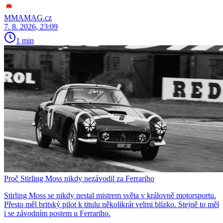
MMAMAG.cz
7. 8. 2026, 23:09
1 min
Proč Stirling Moss nikdy nezávodil za Ferrariho
Stirling Moss se nikdy nestal mistrem světa v královně motorsportu.
Přesto měl britský pilot k titulu několikrát velmi blízko. Stejně to měl
i se závodním postem u Ferrariho.