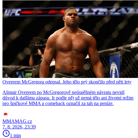
Overeem McGregora odepsal. Jeho tělo prý skončilo před pěti lety
Alistair Overeem po McGregorově neúspěšném návratu nevidí
důvod k dalšímu zápasu. Ir podle něj už nemá tělo ani životní režim
pro špičkové MMA a comeback označil za tah na peníze.
MMAMAG.cz
7. 8. 2026, 23:39
1 min