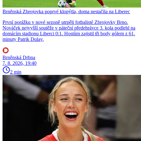
Brněnská Zbrojovka poprvé klopýtla, doma nestačila na Liberec
První porážku v nové sezoně utrpěli fotbalisté Zbrojovky Brno.
Nováček nejvyšší soutěže v páteční předehrávce 3. kola podlehl na
domácím stadionu Liberci 0:1. Hostům zajistil tři body gólem z 61.
minuty Patrik Dulay.
Brněnská Drbna
7. 8. 2026, 19:40
2 min