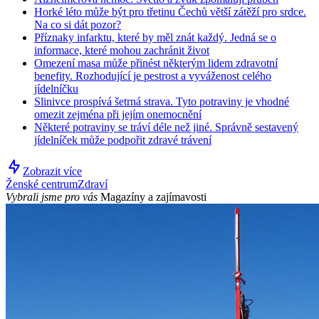
Horké léto může být pro třetinu Čechů větší zátěží pro srdce.
Na co si dát pozor?
Příznaky infarktu, které by měl znát každý. Jedná se o
informace, které mohou zachránit život
Omezení masa může přinést některým lidem zdravotní
benefity. Rozhodující je pestrost a vyváženost celého
jídelníčku
Slinivce prospívá šetrná strava. Tyto potraviny je vhodné
omezit zejména při jejím onemocnění
Některé potraviny se tráví déle než jiné. Správně sestavený
jídelníček může podpořit zdravé trávení
Zobrazit více
Ženské centrum
Zdraví
Vybrali jsme pro vás
Magazíny a zajímavosti