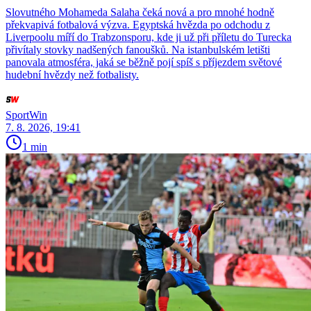
Slovutného Mohameda Salaha čeká nová a pro mnohé hodně
překvapivá fotbalová výzva. Egyptská hvězda po odchodu z
Liverpoolu míří do Trabzonsporu, kde ji už při příletu do Turecka
přivítaly stovky nadšených fanoušků. Na istanbulském letišti
panovala atmosféra, jaká se běžně pojí spíš s příjezdem světové
hudební hvězdy než fotbalisty.
SportWin
7. 8. 2026, 19:41
1 min