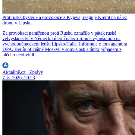
Protiruská hysterie a provokace z Kyjeva, reaguje Kreml na nález
dronu v Lipsku
Za provokaci namířenou proti Rusku označilo v pátek ruské
velvyslanectví v Německu úterní nález dronu s výbušninou na
východoněmeckém letišti Lipsko/Halle. Informuje o tom agentura
DPA. Berlín oficiálně Moskvu v souvislosti s tímto případem z
ničeho neobvinil.
Aktuálně.cz - Zprávy
7. 8. 2026, 20:23