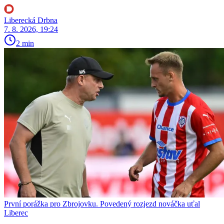
Liberecká Drbna
7. 8. 2026, 19:24
2 min
První porážka pro Zbrojovku. Povedený rozjezd nováčka uťal
Liberec