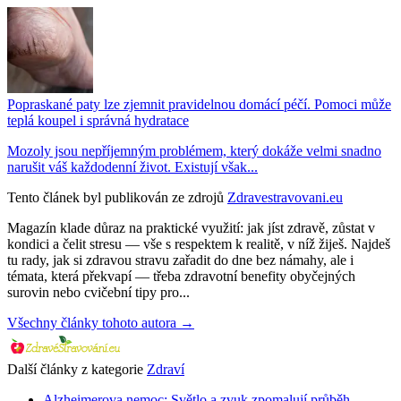
Popraskané paty lze zjemnit pravidelnou domácí péčí. Pomoci může
teplá koupel i správná hydratace
Mozoly jsou nepříjemným problémem, který dokáže velmi snadno
narušit váš každodenní život. Existují však...
Tento článek byl publikován ze zdrojů
Zdravestravovani.eu
Magazín klade důraz na praktické využití: jak jíst zdravě, zůstat v
kondici a čelit stresu — vše s respektem k realitě, v níž žiješ. Najdeš
tu rady, jak si zdravou stravu zařadit do dne bez námahy, ale i
témata, která překvapí — třeba zdravotní benefity obyčejných
surovin nebo cvičební tipy pro...
Všechny články tohoto autora →
Další články z kategorie
Zdraví
Alzheimerova nemoc: Světlo a zvuk zpomalují průběh