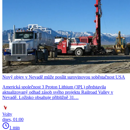
Nový objev v Nevadě může posílit surovinovou soběstačnost USA
Americká společnost 3 Proton Lithium (3PL) představila
aktualizovaný odhad zásob svého projektu Railroad Valley v
Nevadě. Ložisko obsahuje přibližně 31…
Volty
dnes, 01:00
1 min