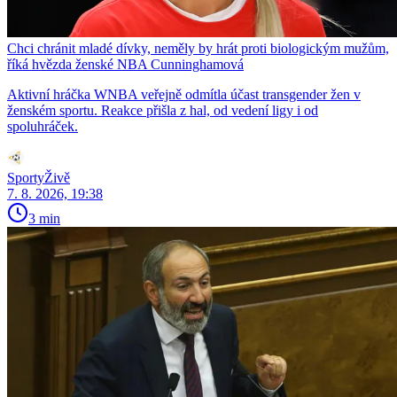
Chci chránit mladé dívky, neměly by hrát proti biologickým mužům,
říká hvězda ženské NBA Cunninghamová
Aktivní hráčka WNBA veřejně odmítla účast transgender žen v
ženském sportu. Reakce přišla z hal, od vedení ligy i od
spoluhráček.
SportyŽivě
7. 8. 2026, 19:38
3 min