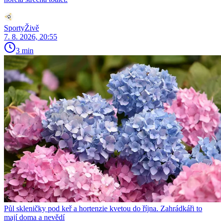
SportyŽivě
7. 8. 2026, 20:55
3 min
Půl skleničky pod keř a hortenzie kvetou do října. Zahrádkáři to
mají doma a nevědí