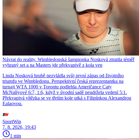
Návrat do reality. Wimbledonská šampionka Nosková ztratila téměř
vyhraný set a na Masters jde překvapivě z kola ven
Linda Nosková hrubě nezvládla svůj první zápas od životního
triumfu ve Wimbledonu. Perspektivní česká reprezentantka na
turnaji WTA 1000 v Torontu podlehla Američance Caty
McNallyové 6:7, 1:6, když v úvodní sadě neudržela vedení 5:1.
Překvapivá vítězka se ve třetím kole utká s Filipínkou Alexandrou
Ealaovou.
SportWin
7. 8. 2026, 19:43
1 min