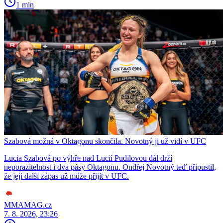
1 min
Szabová možná v Oktagonu skončila. Novotný ji už vidí v UFC
Lucia Szabová po výhře nad Lucií Pudilovou dál drží
neporazitelnost i dva pásy Oktagonu. Ondřej Novotný teď připustil,
že její další zápas už může přijít v UFC.
MMAMAG.cz
7. 8. 2026, 23:26