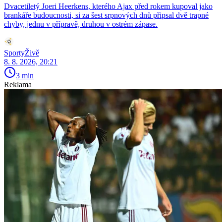
Dvacetiletý Joeri Heerkens, kterého Ajax před rokem kupoval jako
brankáře budoucnosti, si za šest srpnových dnů připsal dvě trapné
chyby, jednu v přípravě, druhou v ostrém zápase.
SportyŽivě
8. 8. 2026, 20:21
3 min
Reklama