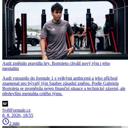
Audi změnilo pravidla hry. Bortoleto chválí nový tým i jeho
mentalitu
Audi vstoupilo do formule 1 s velkými ambicemi a jeho příchod
znamenal pro bývalý tým Sauber zásadní změnu. Podle Gabriela
Bortoleta se proměnila nejen finanční situace a technické zázemí, ale
především mentalita celého týmu.
SvětFormule.cz
8. 8. 2026, 18:55
2 min