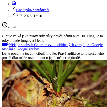
Chalupáři-Zahrádkáři
7. 7. 2026, 13:10
2 min
Cibule velká jako nikdy dřív díky obyčejnému humusu. Funguje to
roky a bude fungovat i letos
Přidejte si obsah Centrum.cz do oblíbených zdrojů pro Google
hledání a Google zprávy
Dejte pozor na to, čím cibuli hnojíte. Právě aplikace toho správného
prostředku může rozhodnout o její letošní (ne)úrodě.