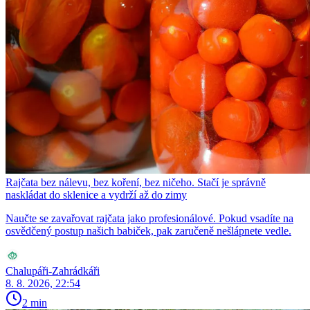
Rajčata bez nálevu, bez koření, bez ničeho. Stačí je správně
naskládat do sklenice a vydrží až do zimy
Naučte se zavařovat rajčata jako profesionálové. Pokud vsadíte na
osvědčený postup našich babiček, pak zaručeně nešlápnete vedle.
Chalupáři-Zahrádkáři
8. 8. 2026, 22:54
2 min