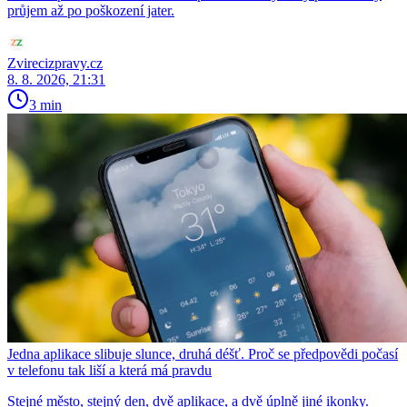
průjem až po poškození jater.
Zvirecizpravy.cz
8. 8. 2026, 21:31
3 min
Jedna aplikace slibuje slunce, druhá déšť. Proč se předpovědi počasí
v telefonu tak liší a která má pravdu
Stejné město, stejný den, dvě aplikace, a dvě úplně jiné ikonky.