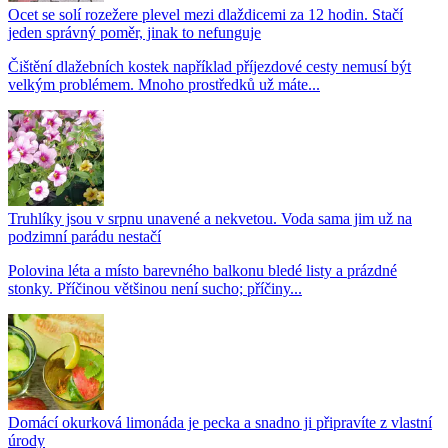
Ocet se solí rozežere plevel mezi dlaždicemi za 12 hodin. Stačí
jeden správný poměr, jinak to nefunguje
Čištění dlažebních kostek například příjezdové cesty nemusí být
velkým problémem. Mnoho prostředků už máte...
Truhlíky jsou v srpnu unavené a nekvetou. Voda sama jim už na
podzimní parádu nestačí
Polovina léta a místo barevného balkonu bledé listy a prázdné
stonky. Příčinou většinou není sucho; příčiny...
Domácí okurková limonáda je pecka a snadno ji připravíte z vlastní
úrody