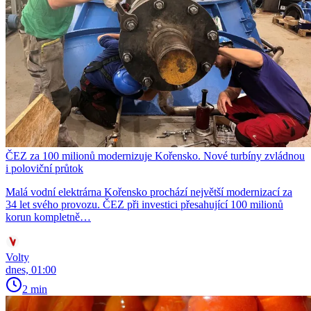
ČEZ za 100 milionů modernizuje Kořensko. Nové turbíny zvládnou
i poloviční průtok
Malá vodní elektrárna Kořensko prochází největší modernizací za
34 let svého provozu. ČEZ při investici přesahující 100 milionů
korun kompletně…
Volty
dnes, 01:00
2 min