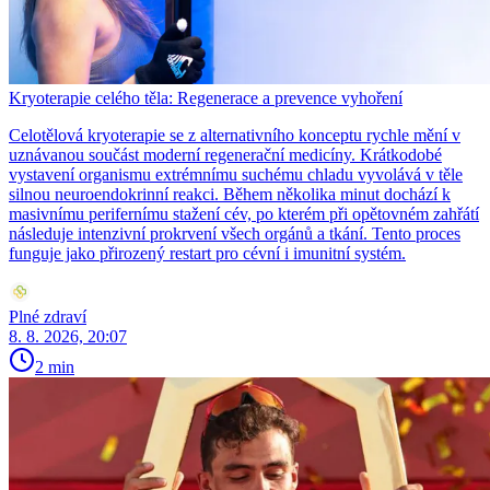
Kryoterapie celého těla: Regenerace a prevence vyhoření
Celotělová kryoterapie se z alternativního konceptu rychle mění v
uznávanou součást moderní regenerační medicíny. Krátkodobé
vystavení organismu extrémnímu suchému chladu vyvolává v těle
silnou neuroendokrinní reakci. Během několika minut dochází k
masivnímu perifernímu stažení cév, po kterém při opětovném zahřátí
následuje intenzivní prokrvení všech orgánů a tkání. Tento proces
funguje jako přirozený restart pro cévní i imunitní systém.
Plné zdraví
8. 8. 2026, 20:07
2 min