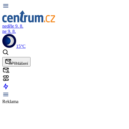
neděle 9. 8.
ne 9. 8.
15°C
Přihlášení
Reklama