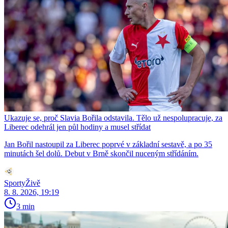
Ukazuje se, proč Slavia Bořila odstavila. Tělo už nespolupracuje, za
Liberec odehrál jen půl hodiny a musel střídat
Jan Bořil nastoupil za Liberec poprvé v základní sestavě, a po 35
minutách šel dolů. Debut v Brně skončil nuceným střídáním.
SportyŽivě
8. 8. 2026, 19:19
3 min