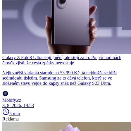
Galaxy Z Fold8 Ultra stojí jmění, ale stojí za to. Po pár hodinách
člověk zjistí, že cesta zpátky neexistuje
Nejlevnější varianta startuje na 53 999 Kč, ta nejdražší se blíží
sedmdesáti tisícům. Samsung za to dává telefon, který se ve
složeném stavu vejde do kapsy snáz než Galaxy S23 Ultra.
Mobify.cz
8. 8. 2026, 19:53
5 min
Reklama