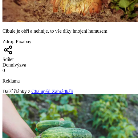
Cibule je obří a nehnije, to vše díky hnojení humusem
Zdroj
:
Pixabay
Sdílet
Denní
výzva
0
Reklama
Další články z
Chalupáři-Zahrádkáři