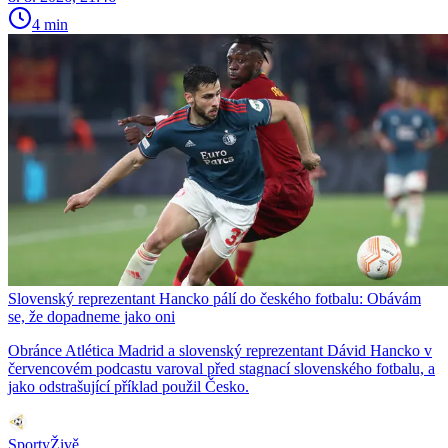
4 min
Slovenský reprezentant Hancko pálí do českého fotbalu: Obávám
se, že dopadneme jako oni
Obránce Atlética Madrid a slovenský reprezentant Dávid Hancko v
červencovém podcastu varoval před stagnací slovenského fotbalu, a
jako odstrašující příklad použil Česko.
SportyŽivě