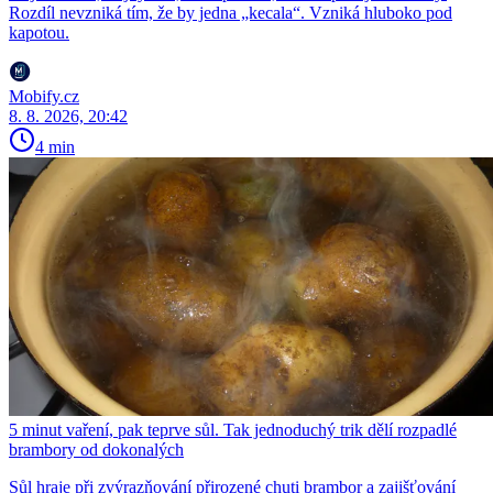
Rozdíl nevzniká tím, že by jedna „kecala“. Vzniká hluboko pod
kapotou.
Mobify.cz
8. 8. 2026, 20:42
4 min
5 minut vaření, pak teprve sůl. Tak jednoduchý trik dělí rozpadlé
brambory od dokonalých
Sůl hraje při zvýrazňování přirozené chuti brambor a zajišťování