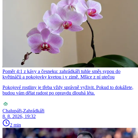
Poměr 4:1 z kávy a česneku: zahrádkáři tuhle směs sypou do
květináčů a pokojovky kvetou i v zimě. Mšice z ní utečou
Pokojové rostliny je třeba vždy správně vyživit. Pokud to dokážete,
budou vám dělat radost po opravdu dlouhá léta.
Chalupáři-Zahrádkáři
8. 8. 2026, 19:32
2 min