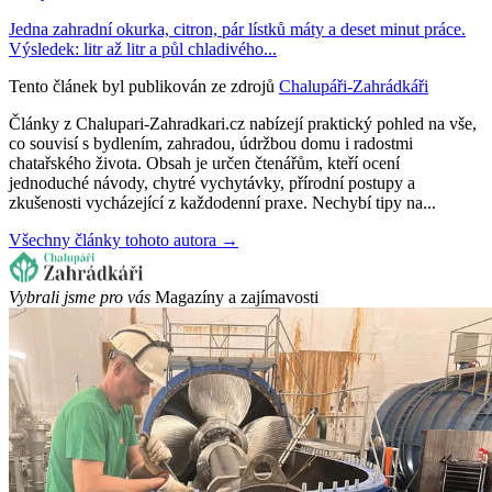
Jedna zahradní okurka, citron, pár lístků máty a deset minut práce.
Výsledek: litr až litr a půl chladivého...
Tento článek byl publikován ze zdrojů
Chalupáři-Zahrádkáři
Články z Chalupari-Zahradkari.cz nabízejí praktický pohled na vše,
co souvisí s bydlením, zahradou, údržbou domu i radostmi
chatařského života. Obsah je určen čtenářům, kteří ocení
jednoduché návody, chytré vychytávky, přírodní postupy a
zkušenosti vycházející z každodenní praxe. Nechybí tipy na...
Všechny články tohoto autora →
Vybrali jsme pro vás
Magazíny a zajímavosti