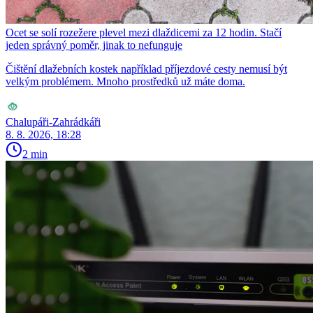
Ocet se solí rozežere plevel mezi dlaždicemi za 12 hodin. Stačí
jeden správný poměr, jinak to nefunguje
Čištění dlažebních kostek například příjezdové cesty nemusí být
velkým problémem. Mnoho prostředků už máte doma.
Chalupáři-Zahrádkáři
8. 8. 2026, 18:28
2 min