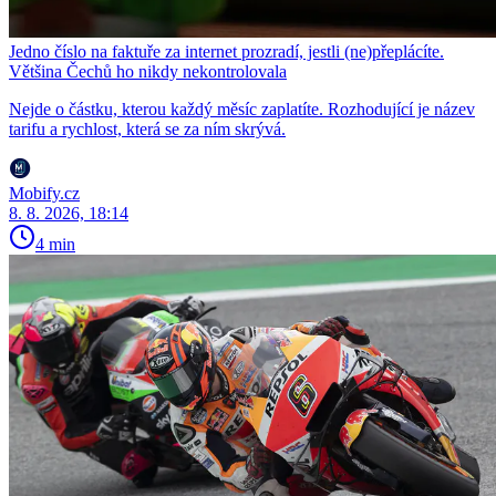
Jedno číslo na faktuře za internet prozradí, jestli (ne)přeplácíte.
Většina Čechů ho nikdy nekontrolovala
Nejde o částku, kterou každý měsíc zaplatíte. Rozhodující je název
tarifu a rychlost, která se za ním skrývá.
Mobify.cz
8. 8. 2026, 18:14
4 min