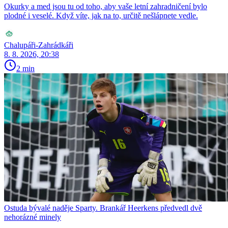
Okurky a med jsou tu od toho, aby vaše letní zahradničení bylo
plodné i veselé. Když víte, jak na to, určitě nešlápnete vedle.
Chalupáři-Zahrádkáři
8. 8. 2026, 20:38
2 min
Ostuda bývalé naděje Sparty. Brankář Heerkens předvedl dvě
nehorázné minely