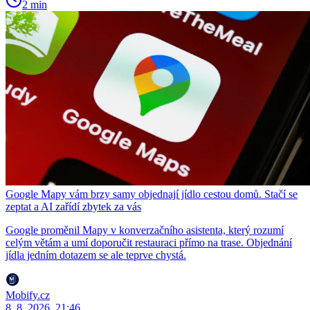
2 min
Google Mapy vám brzy samy objednají jídlo cestou domů. Stačí se
zeptat a AI zařídí zbytek za vás
Google proměnil Mapy v konverzačního asistenta, který rozumí
celým větám a umí doporučit restauraci přímo na trase. Objednání
jídla jedním dotazem se ale teprve chystá.
Mobify.cz
8. 8. 2026, 21:46