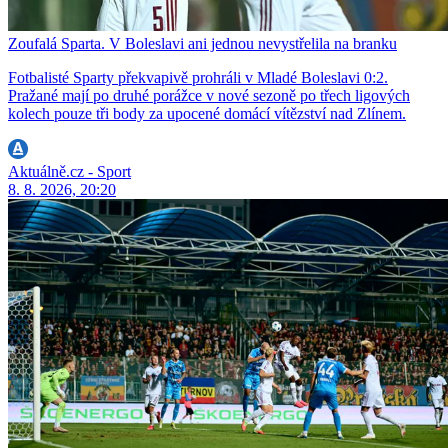
Zoufalá Sparta. V Boleslavi ani jednou nevystřelila na branku
Fotbalisté Sparty překvapivě prohráli v Mladé Boleslavi 0:2.
Pražané mají po druhé porážce v nové sezoně po třech ligových
kolech pouze tři body za upocené domácí vítězství nad Zlínem.
Aktuálně.cz - Sport
8. 8. 2026, 20:20