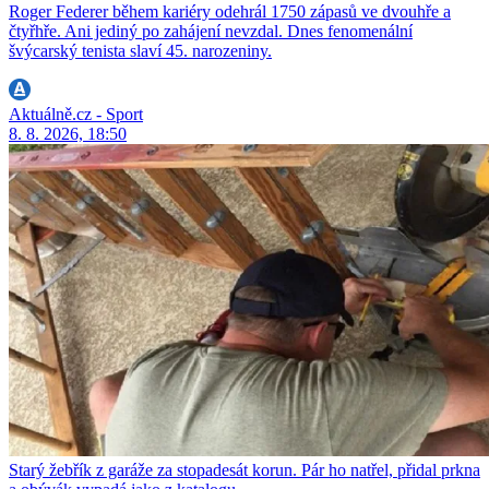
Roger Federer během kariéry odehrál 1750 zápasů ve dvouhře a
čtyřhře. Ani jediný po zahájení nevzdal. Dnes fenomenální
švýcarský tenista slaví 45. narozeniny.
Aktuálně.cz - Sport
8. 8. 2026, 18:50
Starý žebřík z garáže za stopadesát korun. Pár ho natřel, přidal prkna