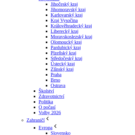
Jihočeský kraj
Jihomoravský kraj
Karlovarský kraj
Kraj Vysočina
Králověhradecký kraj
Liberecký kraj
Moravskoslezský kraj
Olomoucký kraj
Pardubický kraj
Plzeňský kraj
Středočeský kraj
Ústecký kraj
Zlínský kraj
Praha
Brno
Ostrava
Školství
Zdravotnictví
Politika
O počasí
Volby 2026
Zahraničí
Evropa
Slovensko