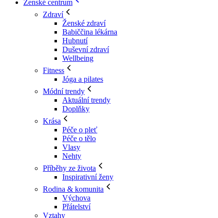
Ženské centrum
Zdraví
Ženské zdraví
Babiččina lékárna
Hubnutí
Duševní zdraví
Wellbeing
Fitness
Jóga a pilates
Módní trendy
Aktuální trendy
Doplňky
Krása
Péče o pleť
Péče o tělo
Vlasy
Nehty
Příběhy ze života
Inspirativní ženy
Rodina & komunita
Výchova
Přátelství
Vztahy