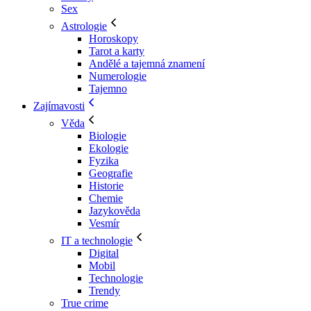
Sex
Astrologie
Horoskopy
Tarot a karty
Andělé a tajemná znamení
Numerologie
Tajemno
Zajímavosti
Věda
Biologie
Ekologie
Fyzika
Geografie
Historie
Chemie
Jazykověda
Vesmír
IT a technologie
Digital
Mobil
Technologie
Trendy
True crime