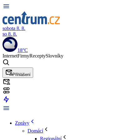
sobota 8. 8.
so 8. 8.
18°C
Internet
Firmy
Recepty
Slovníky
Přihlášení
Zprávy
Domácí
Regionální