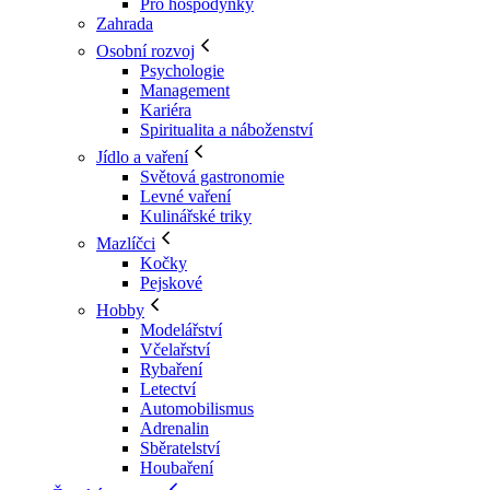
Pro hospodyňky
Zahrada
Osobní rozvoj
Psychologie
Management
Kariéra
Spiritualita a náboženství
Jídlo a vaření
Světová gastronomie
Levné vaření
Kulinářské triky
Mazlíčci
Kočky
Pejskové
Hobby
Modelářství
Včelařství
Rybaření
Letectví
Automobilismus
Adrenalin
Sběratelství
Houbaření