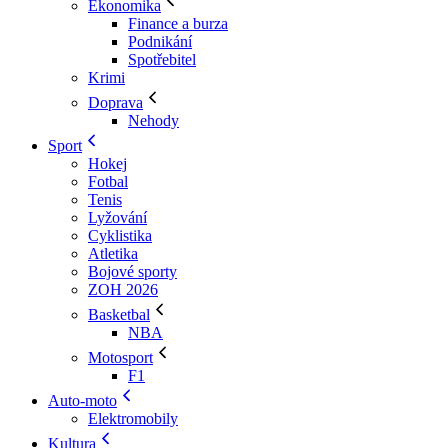
Ekonomika
Finance a burza
Podnikání
Spotřebitel
Krimi
Doprava
Nehody
Sport
Hokej
Fotbal
Tenis
Lyžování
Cyklistika
Atletika
Bojové sporty
ZOH 2026
Basketbal
NBA
Motosport
F1
Auto-moto
Elektromobily
Kultura