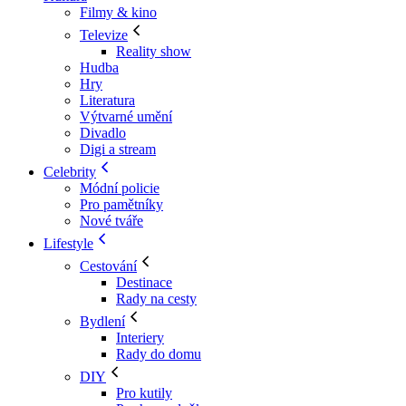
Filmy & kino
Televize
Reality show
Hudba
Hry
Literatura
Výtvarné umění
Divadlo
Digi a stream
Celebrity
Módní policie
Pro pamětníky
Nové tváře
Lifestyle
Cestování
Destinace
Rady na cesty
Bydlení
Interiery
Rady do domu
DIY
Pro kutily