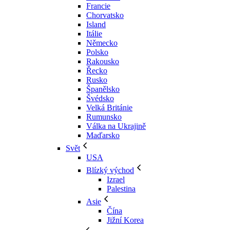
Francie
Chorvatsko
Island
Itálie
Německo
Polsko
Rakousko
Řecko
Rusko
Španělsko
Švédsko
Velká Británie
Rumunsko
Válka na Ukrajině
Maďarsko
Svět
USA
Blízký východ
Izrael
Palestina
Asie
Čína
Jižní Korea