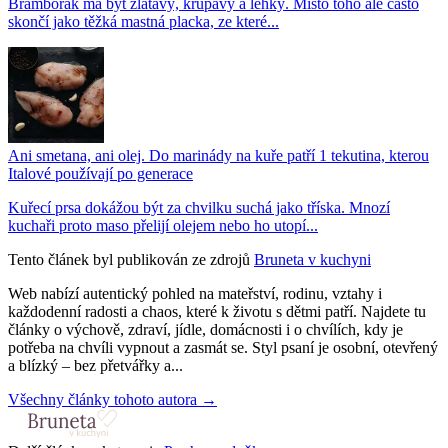
Bramborák má být zlatavý, křupavý a lehký. Místo toho ale často
skončí jako těžká mastná placka, ze které...
Ani smetana, ani olej. Do marinády na kuře patří 1 tekutina, kterou
Italové používají po generace
Kuřecí prsa dokážou být za chvilku suchá jako tříska. Mnozí
kuchaři proto maso přelijí olejem nebo ho utopí...
Tento článek byl publikován ze zdrojů
Bruneta v kuchyni
Web nabízí autentický pohled na mateřství, rodinu, vztahy i
každodenní radosti a chaos, které k životu s dětmi patří. Najdete tu
články o výchově, zdraví, jídle, domácnosti i o chvílích, kdy je
potřeba na chvíli vypnout a zasmát se. Styl psaní je osobní, otevřený
a blízký – bez přetvářky a...
Všechny články tohoto autora →