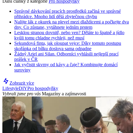
Další články z kategorie
Pro hospodyňky
Správné dávkování pracích prostředků začíná ve správné
přihrádce. Mnoho lidí dělá zbytečnou chybu
Nalijte lák z okurek na plevel mezi dlaždicemi a počkejte dva
dny. Co zůstane, vytáhnete jedním prstem
Lesklou stranou dovnitř, nebo ven? Děláte to špatně a jídlo
kvůli tomu chladne rychleji, než musí
Sekundová finta, jak oloupat vejce: Díky tomuto postupu
skořápka od bílku doslova sama odpadne
Žádný Ariel ani Silan. Odborníci vyhlásili nejlepší prací
prášek v ČR
Jak vyčistit skvrny od kávy a čaje? Kombinujte domácí
suroviny
Zobrazit více
Lifestyle
DIY
Pro hospodyňky
Vybrali jsme pro vás
Magazíny a zajímavosti