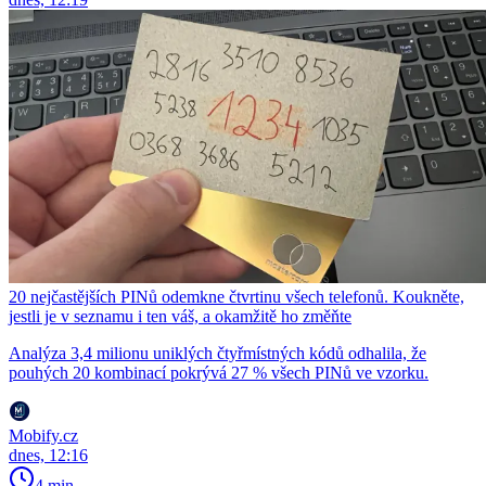
20 nejčastějších PINů odemkne čtvrtinu všech telefonů. Koukněte,
jestli je v seznamu i ten váš, a okamžitě ho změňte
Analýza 3,4 milionu uniklých čtyřmístných kódů odhalila, že
pouhých 20 kombinací pokrývá 27 % všech PINů ve vzorku.
Mobify.cz
dnes, 12:16
4 min