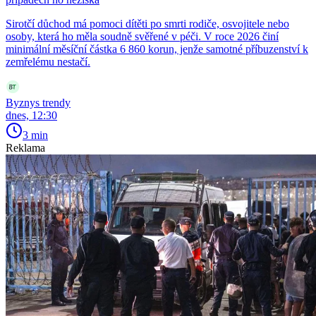
Sirotčí důchod má pomoci dítěti po smrti rodiče, osvojitele nebo
osoby, která ho měla soudně svěřené v péči. V roce 2026 činí
minimální měsíční částka 6 860 korun, jenže samotné příbuzenství k
zemřelému nestačí.
Byznys trendy
dnes, 12:30
3 min
Reklama