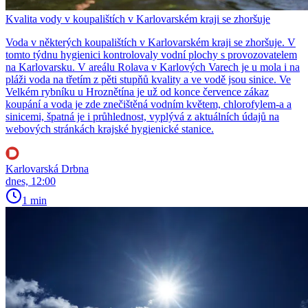
Kvalita vody v koupalištích v Karlovarském kraji se zhoršuje
Voda v některých koupalištích v Karlovarském kraji se zhoršuje. V
tomto týdnu hygienici kontrolovaly vodní plochy s provozovatelem
na Karlovarsku. V areálu Rolava v Karlových Varech je u mola i na
pláži voda na třetím z pěti stupňů kvality a ve vodě jsou sinice. Ve
Velkém rybníku u Hroznětína je už od konce července zákaz
koupání a voda je zde znečištěná vodním květem, chlorofylem-a a
sinicemi, špatná je i průhlednost, vyplývá z aktuálních údajů na
webových stránkách krajské hygienické stanice.
Karlovarská Drbna
dnes, 12:00
1 min