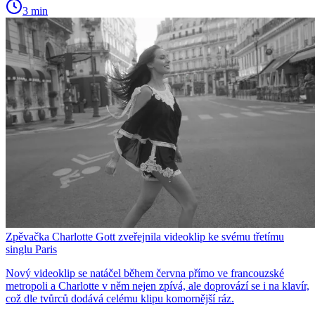
3 min
Zpěvačka Charlotte Gott zveřejnila videoklip ke svému třetímu
singlu Paris
Nový videoklip se natáčel během června přímo ve francouzské
metropoli a Charlotte v něm nejen zpívá, ale doprovází se i na klavír,
což dle tvůrců dodává celému klipu komornější ráz.