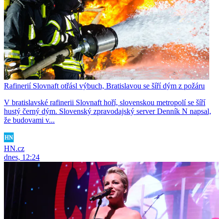
Rafinerií Slovnaft otřásl výbuch, Bratislavou se šíří dým z požáru
V bratislavské rafinerii Slovnaft hoří, slovenskou metropolí se šíří
hustý černý dým. Slovenský zpravodajský server Denník N napsal,
že budovami v...
HN.cz
dnes, 12:24