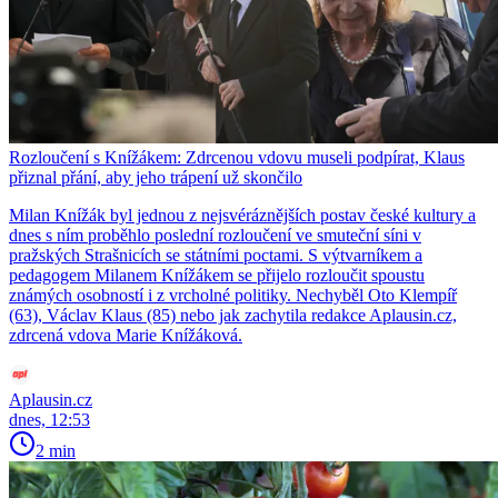
Rozloučení s Knížákem: Zdrcenou vdovu museli podpírat, Klaus
přiznal přání, aby jeho trápení už skončilo
Milan Knížák byl jednou z nejsvéráznějších postav české kultury a
dnes s ním proběhlo poslední rozloučení ve smuteční síni v
pražských Strašnicích se státními poctami. S výtvarníkem a
pedagogem Milanem Knížákem se přijelo rozloučit spoustu
známých osobností i z vrcholné politiky. Nechyběl Oto Klempíř
(63), Václav Klaus (85) nebo jak zachytila redakce Aplausin.cz,
zdrcená vdova Marie Knížáková.
Aplausin.cz
dnes, 12:53
2 min