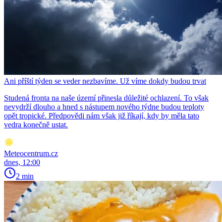
Ani příští týden se veder nezbavíme. Už víme dokdy budou trvat
Studená fronta na naše území přinesla důležité ochlazení. To však
nevydrží dlouho a hned s nástupem nového týdne budou teploty
opět tropické. Předpovědi nám však již říkají, kdy by měla tato
vedra konečně ustat.
Meteocentrum.cz
dnes, 12:00
2 min