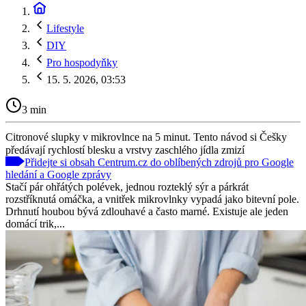
Lifestyle
DIY
Pro hospodyňky
15. 5. 2026, 03:53
3 min
Citronové slupky v mikrovlnce na 5 minut. Tento návod si Češky
předávají rychlostí blesku a vrstvy zaschlého jídla zmizí
Přidejte si obsah Centrum.cz do oblíbených zdrojů pro Google
hledání a Google zprávy
Stačí pár ohřátých polévek, jednou rozteklý sýr a párkrát
rozstříknutá omáčka, a vnitřek mikrovlnky vypadá jako bitevní pole.
Drhnutí houbou bývá zdlouhavé a často marné. Existuje ale jeden
domácí trik,...