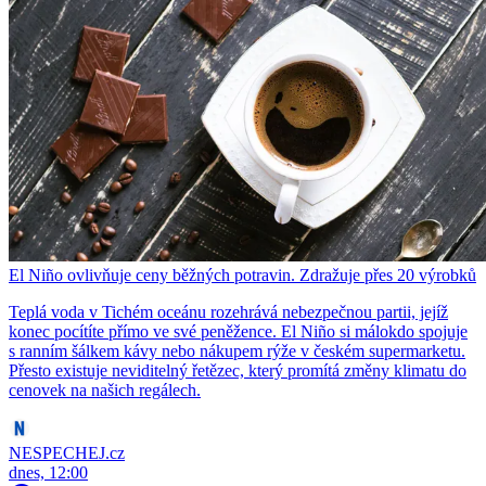
El Niño ovlivňuje ceny běžných potravin. Zdražuje přes 20 výrobků
Teplá voda v Tichém oceánu rozehrává nebezpečnou partii, jejíž
konec pocítíte přímo ve své peněžence. El Niño si málokdo spojuje
s ranním šálkem kávy nebo nákupem rýže v českém supermarketu.
Přesto existuje neviditelný řetězec, který promítá změny klimatu do
cenovek na našich regálech.
NESPECHEJ.cz
dnes, 12:00