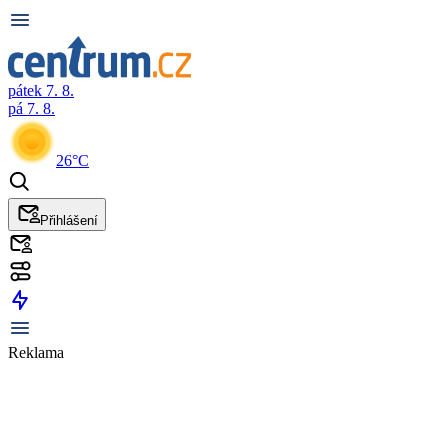
pátek 7. 8.
pá 7. 8.
26°C
Přihlášení
Reklama