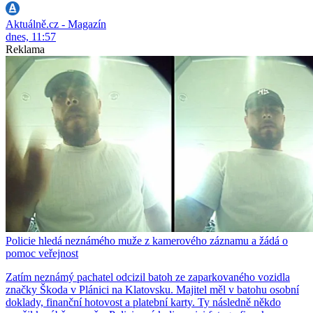
Aktuálně.cz - Magazín
dnes, 11:57
Reklama
Policie hledá neznámého muže z kamerového záznamu a žádá o
pomoc veřejnost
Zatím neznámý pachatel odcizil batoh ze zaparkovaného vozidla
značky Škoda v Plánici na Klatovsku. Majitel měl v batohu osobní
doklady, finanční hotovost a platební karty. Ty následně někdo