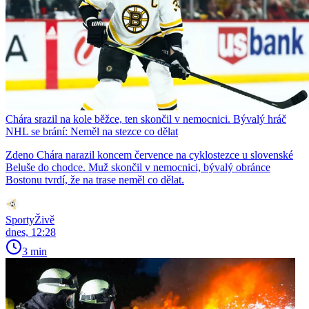
Chára srazil na kole běžce, ten skončil v nemocnici. Bývalý hráč
NHL se brání: Neměl na stezce co dělat
Zdeno Chára narazil koncem července na cyklostezce u slovenské
Beluše do chodce. Muž skončil v nemocnici, bývalý obránce
Bostonu tvrdí, že na trase neměl co dělat.
SportyŽivě
dnes, 12:28
3 min