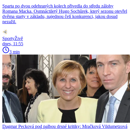
Sparta po dvou odehraných kolech přivedla do středu zálohy
Romana Macka. Osmnáctiletý Hugo Sochůrek, který sezonu otevřel
dvěma starty v základu, najednou čelí konkurenci, jakou dosud
nezažil.
SportyŽivě
dnes, 11:55
3 min
Dagmar Pecková pod palbou drsné kritiky: Mračková Vildumetzová