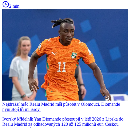
2 min
Nejdražší hráč Realu Madrid měl působit v Olomouci. Diomande
nyní stojí tři miliardy.
Ivorský křídelník Yan Diomande přestoupil v létě 2026 z Lipska do
Realu Madrid za odhadovaných 120 až 125 milionů eur. Českou