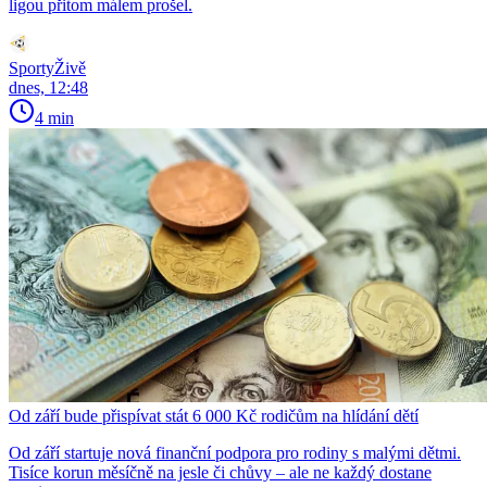
ligou přitom málem prošel.
SportyŽivě
dnes, 12:48
4 min
Od září bude přispívat stát 6 000 Kč rodičům na hlídání dětí
Od září startuje nová finanční podpora pro rodiny s malými dětmi.
Tisíce korun měsíčně na jesle či chůvy – ale ne každý dostane