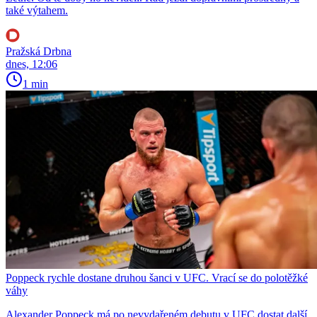
také výtahem.
Pražská Drbna
dnes, 12:06
1 min
Poppeck rychle dostane druhou šanci v UFC. Vrací se do polotěžké
váhy
Alexander Poppeck má po nevydařeném debutu v UFC dostat další