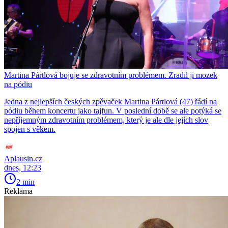
Martina Pártlová bojuje se zdravotním problémem. Zradil ji mozek
na pódiu
Jedna z nejlepších českých zpěvaček Martina Pártlová (47) řádí na
pódiu během koncertu jako tajfun. V poslední době se ale potýká se
nepříjemným zdravotním problémem, který je ale dle jejích slov
spojen s věkem.
Aplausin.cz
dnes, 12:23
2 min
Reklama