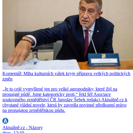
Komentář: Mlha kulturních válek kryje přípravu velkých politických
změn
„Je to celé vymyšlené jen pro velké agropodniky, které žijí na
pronajaté půdě. Jsme kategoricky proti,“ řekl šéf Asociace
soukromého zemědělství ČR Jaroslav Šebek redakci Aktuálně.cz k
chystané vládní novele, která by zavedla povinné předkupní právo
na pronajatou zemědělskou půdu.
Aktuálně.cz - Názory
dnes, 12:19