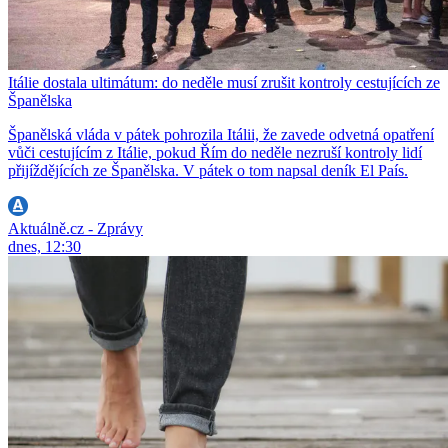
Itálie dostala ultimátum: do neděle musí zrušit kontroly cestujících ze
Španělska
Španělská vláda v pátek pohrozila Itálii, že zavede odvetná opatření
vůči cestujícím z Itálie, pokud Řím do neděle nezruší kontroly lidí
přijíždějících ze Španělska. V pátek o tom napsal deník El País.
Aktuálně.cz - Zprávy
dnes, 12:30