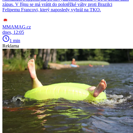
zápas. V říjnu se má vrátit do polotěžké váhy proti Brazilci
Felipemu Francovi, který naposledy vyhrál na TKO.
MMAMAG.cz
dnes, 12:05
1 min
Reklama