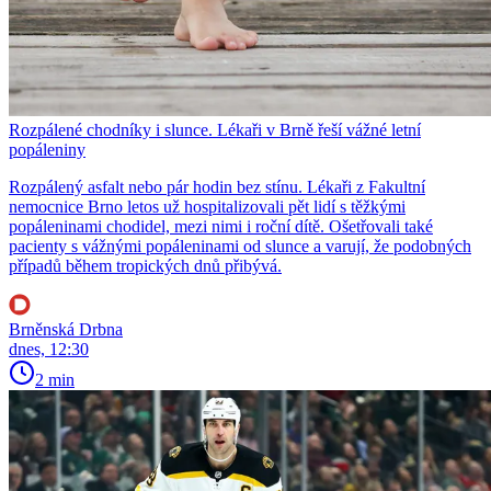
Rozpálené chodníky i slunce. Lékaři v Brně řeší vážné letní
popáleniny
Rozpálený asfalt nebo pár hodin bez stínu. Lékaři z Fakultní
nemocnice Brno letos už hospitalizovali pět lidí s těžkými
popáleninami chodidel, mezi nimi i roční dítě. Ošetřovali také
pacienty s vážnými popáleninami od slunce a varují, že podobných
případů během tropických dnů přibývá.
Brněnská Drbna
dnes, 12:30
2 min