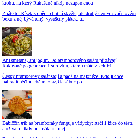
kroku, na který Rakušané nikdy nezapomenou
Znáte to. Řízek z oběda chutná skvěle, ale druhý den ve svačinovém
boxu z něj bývá tuhý, vysušený plátek, u...
Ani smetana, ani jogurt. Do bramborového salátu přidávají
Rakušané po generace 1 surovinu, kterou máte v lednici
Český bramborový salát stojí a padá na majonéze. Kdo ji chce
nahradit něčím lehčím, obvykle sáhne po...
Babiččin trik na bramboráky funguje vždycky: stačí 1 lžíce do těsta
a už vám nikdy nenasáknou olej