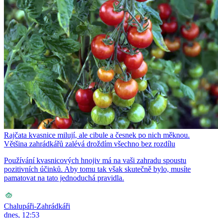
Rajčata kvasnice milují, ale cibule a česnek po nich měknou.
Většina zahrádkářů zalévá droždím všechno bez rozdílu
Používání kvasnicových hnojiv má na vaši zahradu spoustu
pozitivních účinků. Aby tomu tak však skutečně bylo, musíte
pamatovat na tato jednoduchá pravidla.
Chalupáři-Zahrádkáři
dnes, 12:53