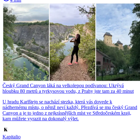
Český Grand Canyon láká na velkolepou podívanou: Ukrývá
hloubku 80 metrů a tyrkysovou vodu, z Prahy jste tam za 40 minut
U hradu Karlštejn se nachází stezka, která vás dovede k
nádhernému místu, o němž neví každý. Přezdívá se mu český Grand
Canyon a je to jedno z nejkrásnějších míst ve Středočeském kraji,
kam můžete vyrazit na dokonalý výlet.
Kapitalio