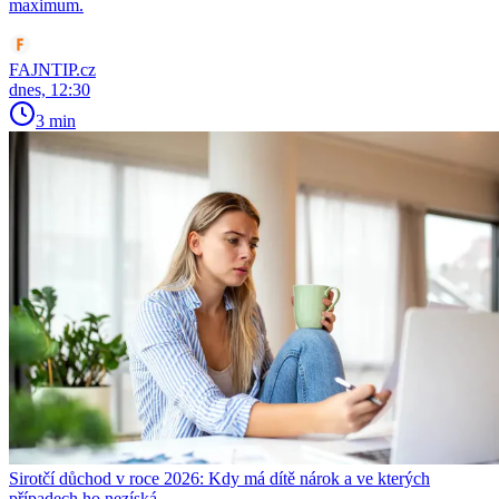
maximum.
FAJNTIP.cz
dnes, 12:30
3 min
Sirotčí důchod v roce 2026: Kdy má dítě nárok a ve kterých
případech ho nezíská