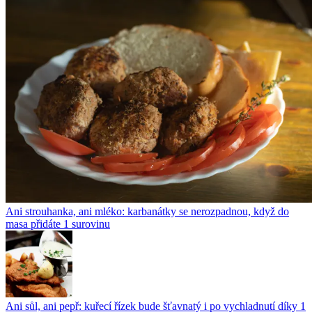
Ani strouhanka, ani mléko: karbanátky se nerozpadnou, když do
masa přidáte 1 surovinu
Ani sůl, ani pepř: kuřecí řízek bude šťavnatý i po vychladnutí díky 1