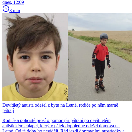
dnes, 12:09
3 min
Devítiletý autista odešel z bytu na Letné, rodiče po něm marně
pátrají
Rodiče a policisté prosí o pomoc při pátrání po devítiletém
autistickém chlapci, který v pátek dopoledne odešel domova na
Letné. Od té doby ho neviděli. Rád jezdí dopravními prostředky a