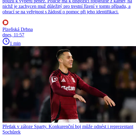
použil k výběru peněz. Policie má k dispozici fotografie z kamer, na
nichž je zachycen muž důležitý pro trestní řízení v tomto případu, a
obrací se na veřejnost s žádostí o pomoc při jeho identifikaci.
Plzeňská Drbna
dnes, 11:57
1 min
Přetlak v záloze Sparty. Konkurenční boj může odnést i reprezentant
Sochůrek