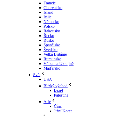
Francie
Chorvatsko
Island
Itálie
Německo
Polsko
Rakousko
Řecko
Rusko
Španělsko
Švédsko
Velká Británie
Rumunsko
Válka na Ukrajině
Maďarsko
Svět
USA
Blízký východ
Izrael
Palestina
Asie
Čína
Jižní Korea