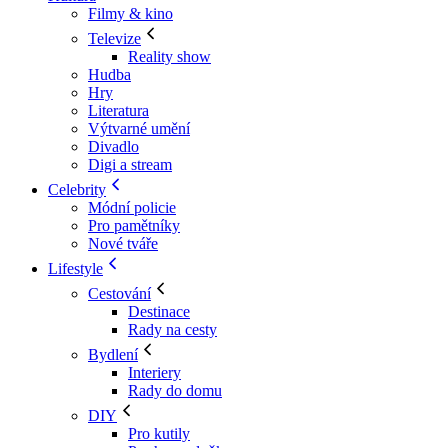
Filmy & kino
Televize
Reality show
Hudba
Hry
Literatura
Výtvarné umění
Divadlo
Digi a stream
Celebrity
Módní policie
Pro pamětníky
Nové tváře
Lifestyle
Cestování
Destinace
Rady na cesty
Bydlení
Interiery
Rady do domu
DIY
Pro kutily