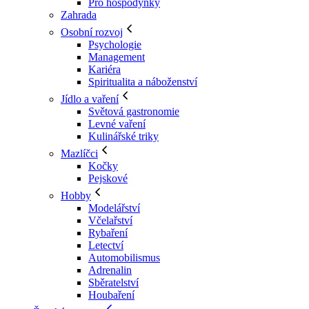
Pro hospodyňky
Zahrada
Osobní rozvoj
Psychologie
Management
Kariéra
Spiritualita a náboženství
Jídlo a vaření
Světová gastronomie
Levné vaření
Kulinářské triky
Mazlíčci
Kočky
Pejskové
Hobby
Modelářství
Včelařství
Rybaření
Letectví
Automobilismus
Adrenalin
Sběratelství
Houbaření