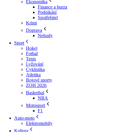
Ekonomika
Finance a burza
Podnikání
Spotřebitel
Krimi
Doprava
Nehody
Sport
Hokej
Fotbal
Tenis
Lyžování
Cyklistika
Atletika
Bojové sporty
ZOH 2026
Basketbal
NBA
Motosport
F1
Auto-moto
Elektromobily
Kultura