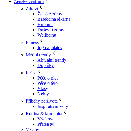
Ženské centrum
Zdraví
Ženské zdraví
Babiččina lékárna
Hubnutí
Duševní zdraví
Wellbeing
Fitness
Jóga a pilates
Módní trendy
Aktuální trendy
Doplňky
Krása
Péče o pleť
Péče o tělo
Vlasy
Nehty
Příběhy ze života
Inspirativní ženy
Rodina & komunita
Výchova
Přátelství
Vztahy