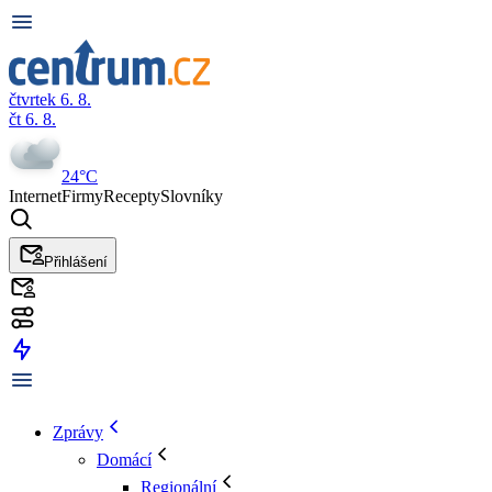
čtvrtek 6. 8.
čt 6. 8.
24°C
Internet
Firmy
Recepty
Slovníky
Přihlášení
Zprávy
Domácí
Regionální