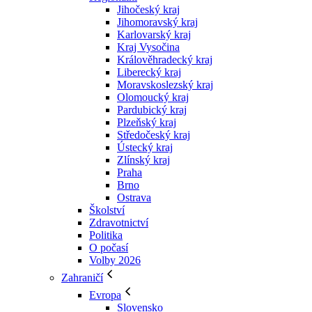
Jihočeský kraj
Jihomoravský kraj
Karlovarský kraj
Kraj Vysočina
Králověhradecký kraj
Liberecký kraj
Moravskoslezský kraj
Olomoucký kraj
Pardubický kraj
Plzeňský kraj
Středočeský kraj
Ústecký kraj
Zlínský kraj
Praha
Brno
Ostrava
Školství
Zdravotnictví
Politika
O počasí
Volby 2026
Zahraničí
Evropa
Slovensko