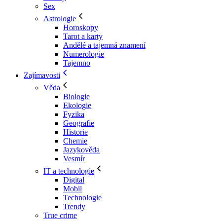
Sex
Astrologie
Horoskopy
Tarot a karty
Andělé a tajemná znamení
Numerologie
Tajemno
Zajímavosti
Věda
Biologie
Ekologie
Fyzika
Geografie
Historie
Chemie
Jazykověda
Vesmír
IT a technologie
Digital
Mobil
Technologie
Trendy
True crime