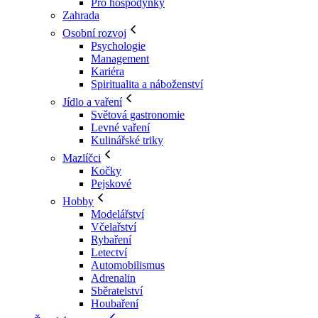
Pro hospodyňky
Zahrada
Osobní rozvoj
Psychologie
Management
Kariéra
Spiritualita a náboženství
Jídlo a vaření
Světová gastronomie
Levné vaření
Kulinářské triky
Mazlíčci
Kočky
Pejskové
Hobby
Modelářství
Včelařství
Rybaření
Letectví
Automobilismus
Adrenalin
Sběratelství
Houbaření