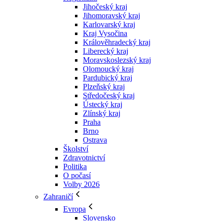
Jihočeský kraj
Jihomoravský kraj
Karlovarský kraj
Kraj Vysočina
Králověhradecký kraj
Liberecký kraj
Moravskoslezský kraj
Olomoucký kraj
Pardubický kraj
Plzeňský kraj
Středočeský kraj
Ústecký kraj
Zlínský kraj
Praha
Brno
Ostrava
Školství
Zdravotnictví
Politika
O počasí
Volby 2026
Zahraničí
Evropa
Slovensko