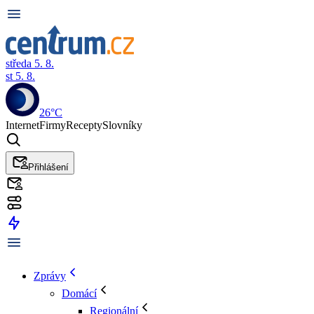
středa 5. 8.
st 5. 8.
26°C
Internet
Firmy
Recepty
Slovníky
Přihlášení
Zprávy
Domácí
Regionální