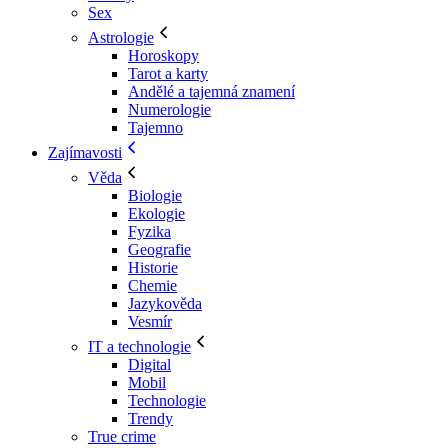
Sex
Astrologie
Horoskopy
Tarot a karty
Andělé a tajemná znamení
Numerologie
Tajemno
Zajímavosti
Věda
Biologie
Ekologie
Fyzika
Geografie
Historie
Chemie
Jazykověda
Vesmír
IT a technologie
Digital
Mobil
Technologie
Trendy
True crime