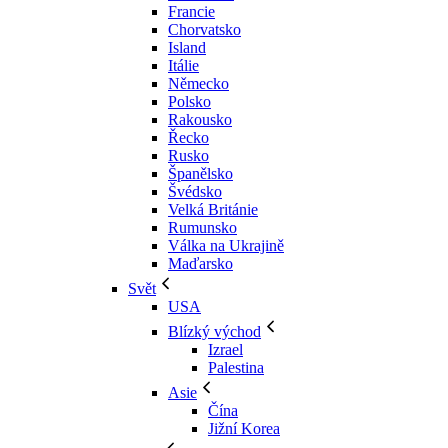
Francie
Chorvatsko
Island
Itálie
Německo
Polsko
Rakousko
Řecko
Rusko
Španělsko
Švédsko
Velká Británie
Rumunsko
Válka na Ukrajině
Maďarsko
Svět
USA
Blízký východ
Izrael
Palestina
Asie
Čína
Jižní Korea