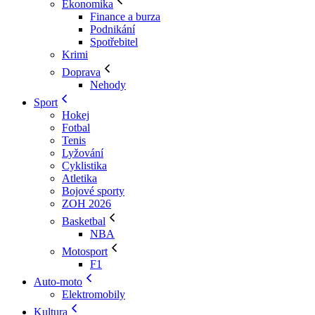
Ekonomika
Finance a burza
Podnikání
Spotřebitel
Krimi
Doprava
Nehody
Sport
Hokej
Fotbal
Tenis
Lyžování
Cyklistika
Atletika
Bojové sporty
ZOH 2026
Basketbal
NBA
Motosport
F1
Auto-moto
Elektromobily
Kultura