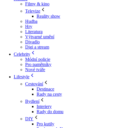
Filmy & kino
Televize
Reality show
Hudba
Hry
Literatura
Výtvarné umění
Divadlo
Digi a stream
Celebrity
Módní policie
Pro pamětníky
Nové tváře
Lifestyle
Cestování
Destinace
Rady na cesty
Bydlení
Interiery
Rady do domu
DIY
Pro kutily