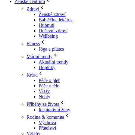
Ženské centrum
Zdraví
Ženské zdraví
Babiččina lékárna
Hubnutí
Duševní zdraví
Wellbeing
Fitness
Jóga a pilates
Módní trendy
Aktuální trendy
Doplňky
Krása
Péče o pleť
Péče o tělo
Vlasy
Nehty
Příběhy ze života
Inspirativní ženy
Rodina & komunita
Výchova
Přátelství
Vztahy