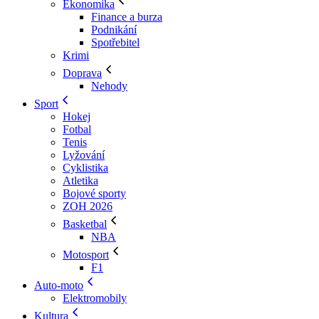
Ekonomika
Finance a burza
Podnikání
Spotřebitel
Krimi
Doprava
Nehody
Sport
Hokej
Fotbal
Tenis
Lyžování
Cyklistika
Atletika
Bojové sporty
ZOH 2026
Basketbal
NBA
Motosport
F1
Auto-moto
Elektromobily
Kultura