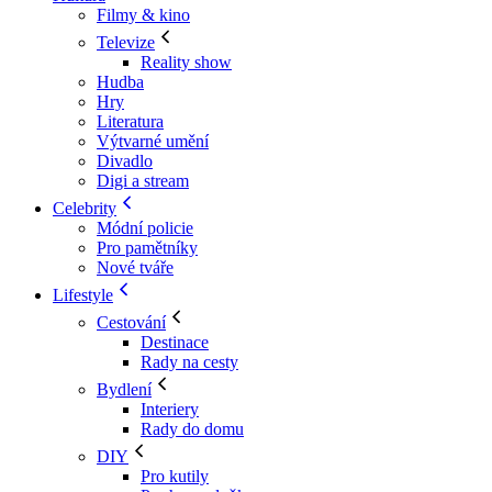
Filmy & kino
Televize
Reality show
Hudba
Hry
Literatura
Výtvarné umění
Divadlo
Digi a stream
Celebrity
Módní policie
Pro pamětníky
Nové tváře
Lifestyle
Cestování
Destinace
Rady na cesty
Bydlení
Interiery
Rady do domu
DIY
Pro kutily