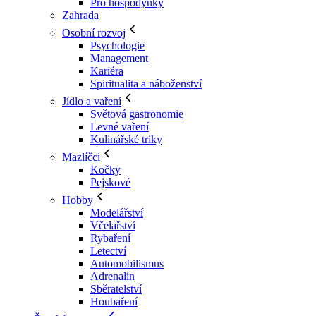
Pro hospodyňky
Zahrada
Osobní rozvoj
Psychologie
Management
Kariéra
Spiritualita a náboženství
Jídlo a vaření
Světová gastronomie
Levné vaření
Kulinářské triky
Mazlíčci
Kočky
Pejskové
Hobby
Modelářství
Včelařství
Rybaření
Letectví
Automobilismus
Adrenalin
Sběratelství
Houbaření