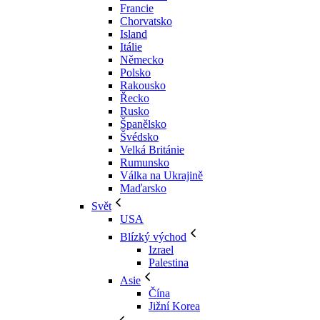
Francie
Chorvatsko
Island
Itálie
Německo
Polsko
Rakousko
Řecko
Rusko
Španělsko
Švédsko
Velká Británie
Rumunsko
Válka na Ukrajině
Maďarsko
Svět
USA
Blízký východ
Izrael
Palestina
Asie
Čína
Jižní Korea