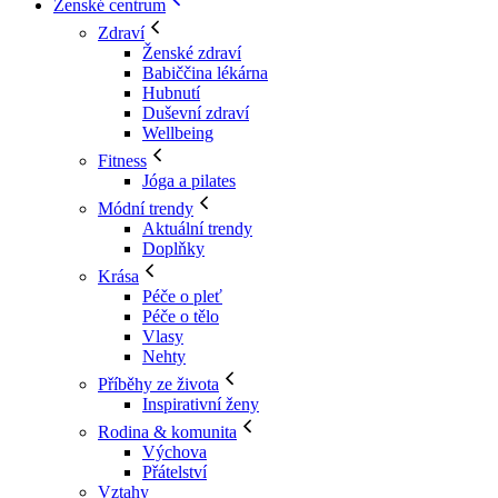
Ženské centrum
Zdraví
Ženské zdraví
Babiččina lékárna
Hubnutí
Duševní zdraví
Wellbeing
Fitness
Jóga a pilates
Módní trendy
Aktuální trendy
Doplňky
Krása
Péče o pleť
Péče o tělo
Vlasy
Nehty
Příběhy ze života
Inspirativní ženy
Rodina & komunita
Výchova
Přátelství
Vztahy