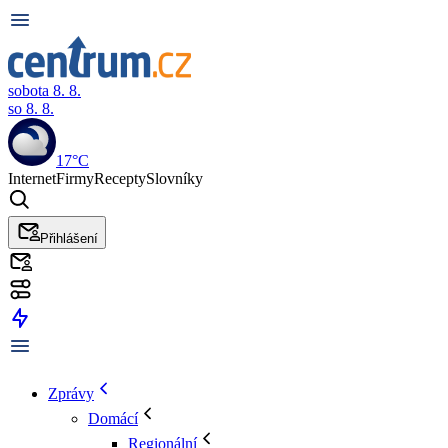
sobota 8. 8.
so 8. 8.
17°C
Internet
Firmy
Recepty
Slovníky
Přihlášení
Zprávy
Domácí
Regionální