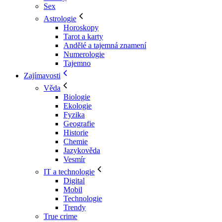
Sex
Astrologie
Horoskopy
Tarot a karty
Andělé a tajemná znamení
Numerologie
Tajemno
Zajímavosti
Věda
Biologie
Ekologie
Fyzika
Geografie
Historie
Chemie
Jazykověda
Vesmír
IT a technologie
Digital
Mobil
Technologie
Trendy
True crime