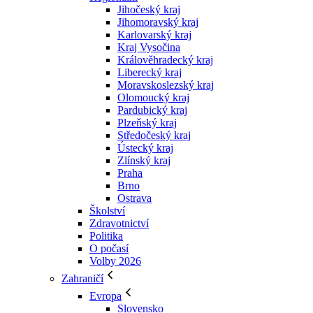
Jihočeský kraj
Jihomoravský kraj
Karlovarský kraj
Kraj Vysočina
Králověhradecký kraj
Liberecký kraj
Moravskoslezský kraj
Olomoucký kraj
Pardubický kraj
Plzeňský kraj
Středočeský kraj
Ústecký kraj
Zlínský kraj
Praha
Brno
Ostrava
Školství
Zdravotnictví
Politika
O počasí
Volby 2026
Zahraničí
Evropa
Slovensko