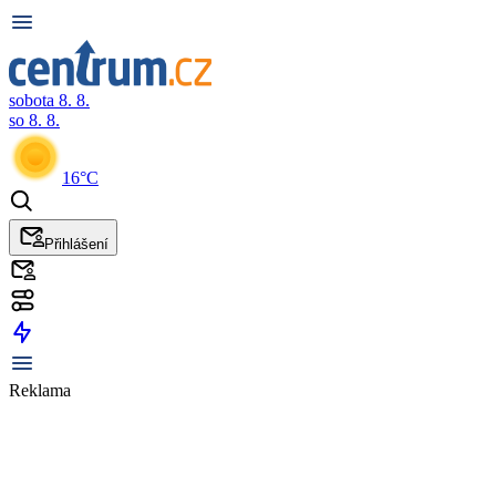
sobota 8. 8.
so 8. 8.
16°C
Přihlášení
Reklama