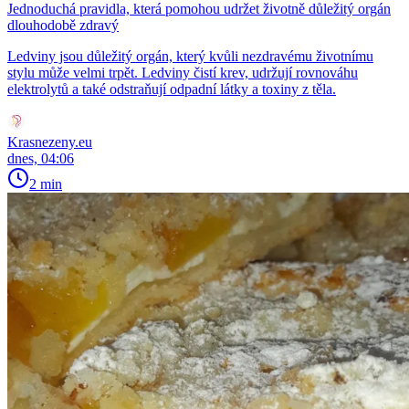
Jednoduchá pravidla, která pomohou udržet životně důležitý orgán
dlouhodobě zdravý
Ledviny jsou důležitý orgán, který kvůli nezdravému životnímu
stylu může velmi trpět. Ledviny čistí krev, udržují rovnováhu
elektrolytů a také odstraňují odpadní látky a toxiny z těla.
Krasnezeny.eu
dnes, 04:06
2 min