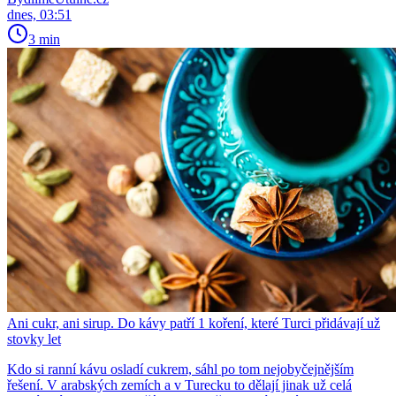
dnes, 03:51
3 min
Ani cukr, ani sirup. Do kávy patří 1 koření, které Turci přidávají už
stovky let
Kdo si ranní kávu osladí cukrem, sáhl po tom nejobyčejnějším
řešení. V arabských zemích a v Turecku to dělají jinak už celá