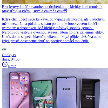
Broskvový koláč s tvarohem a drobenkou je křehký letní moučník
plný šťávy a krému, skvěle chutná i osvěží
Když chci upéct něco ke kávě, co vypadá slavnostně, ale v kuchyni
mě to nezdrží na půl dne, sahám po tomhle broskvovém koláči s
tvarohem a drobenkou. Má křehký máslový spodek, jemnou
tvarohovou vrstvu a ovocnou svěžest, která ho drží příjemně lehký.
U nás doma se peče hlavně o víkendu, když přijde návštěva nebo
když prostě dostaneme chuť na poctivý domácí moučník.
Cooky.cz
dnes, 04:05
4 min