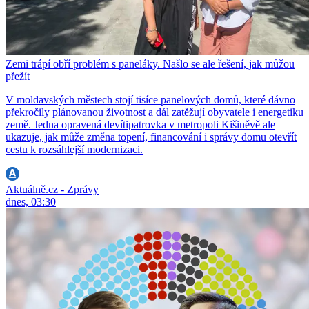
Zemi trápí obří problém s paneláky. Našlo se ale řešení, jak můžou
přežít
V moldavských městech stojí tisíce panelových domů, které dávno
překročily plánovanou životnost a dál zatěžují obyvatele i energetiku
země. Jedna opravená devítipatrovka v metropoli Kišiněvě ale
ukazuje, jak může změna topení, financování i správy domu otevřít
cestu k rozsáhlejší modernizaci.
Aktuálně.cz - Zprávy
dnes, 03:30