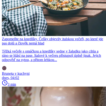
Zapomeňte na knedlíky. Češky objevily italskou večeři, po které jde
pas dolů a člověk nemá hlad
Těžká večeře s omáčkou a knedlíky sedne v žaludku jako cihla a
ráno se hlásí na pase. Italové k večeru přistupují úplně jinak. Jejich
odpověď na sytou, a přitom lehkou...
Bruneta v kuchyni
dnes, 04:02
3 min