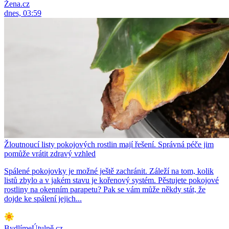
Žena.cz
dnes, 03:59
Žloutnoucí listy pokojových rostlin mají řešení. Správná péče jim
pomůže vrátit zdravý vzhled
Spálené pokojovky je možné ještě zachránit. Záleží na tom, kolik
listů zbylo a v jakém stavu je kořenový systém. Pěstujete pokojové
rostliny na okenním parapetu? Pak se vám může někdy stát, že
dojde ke spálení jejich...
BydlímeÚtulně.cz