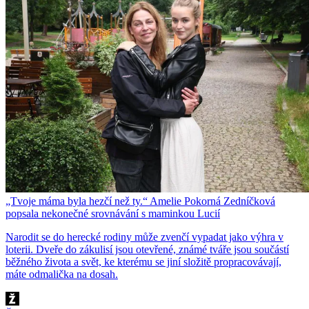
„Tvoje máma byla hezčí než ty.“ Amelie Pokorná Zedníčková
popsala nekonečné srovnávání s maminkou Lucií
Narodit se do herecké rodiny může zvenčí vypadat jako výhra v
loterii. Dveře do zákulisí jsou otevřené, známé tváře jsou součástí
běžného života a svět, ke kterému se jiní složitě propracovávají,
máte odmalička na dosah.