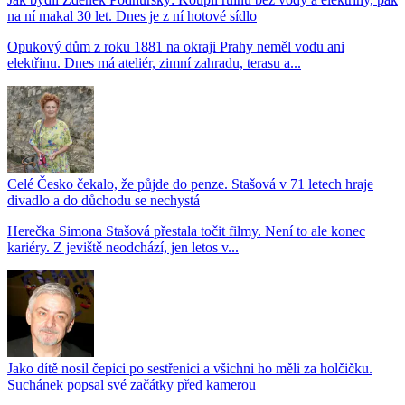
na ní makal 30 let. Dnes je z ní hotové sídlo
Opukový dům z roku 1881 na okraji Prahy neměl vodu ani
elektřinu. Dnes má ateliér, zimní zahradu, terasu a...
Celé Česko čekalo, že půjde do penze. Stašová v 71 letech hraje
divadlo a do důchodu se nechystá
Herečka Simona Stašová přestala točit filmy. Není to ale konec
kariéry. Z jeviště neodchází, jen letos v...
Jako dítě nosil čepici po sestřenici a všichni ho měli za holčičku.
Suchánek popsal své začátky před kamerou