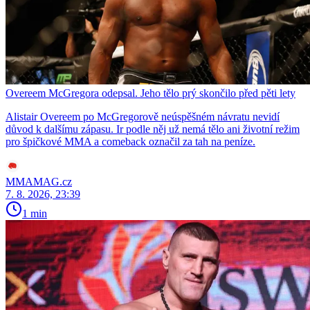
Overeem McGregora odepsal. Jeho tělo prý skončilo před pěti lety
Alistair Overeem po McGregorově neúspěšném návratu nevidí
důvod k dalšímu zápasu. Ir podle něj už nemá tělo ani životní režim
pro špičkové MMA a comeback označil za tah na peníze.
MMAMAG.cz
7. 8. 2026, 23:39
1 min