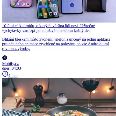
10 funkcí Androidu, o kterých většina lidí neví. Užitečné
vychytávky vám zpříjemní užívání telefonu každý den
Blikání bleskem místo zvonění, telefon zamčený na jednu aplikaci
pro děti nebo animace zrychlené na polovinu, to vše Android umí
rovnou z výroby.
Mobify.cz
dnes, 04:03
4 min