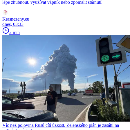
lépe zhubnout, využívat vápník nebo zpomalit stárnutí.
Krasnezeny.eu
dnes, 03:33
2 min
Víc než polovina Rusů cítí úzkost. Zelenského plán je zasáhl na