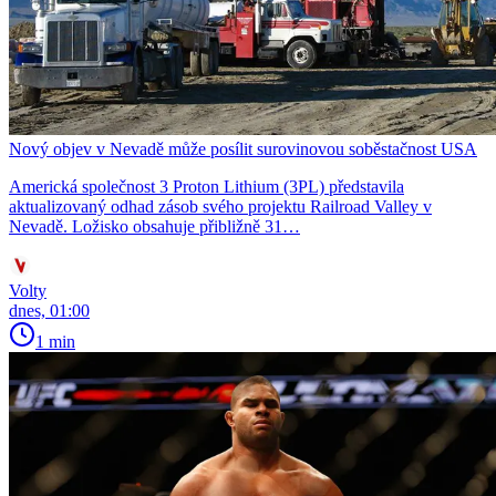
Nový objev v Nevadě může posílit surovinovou soběstačnost USA
Americká společnost 3 Proton Lithium (3PL) představila
aktualizovaný odhad zásob svého projektu Railroad Valley v
Nevadě. Ložisko obsahuje přibližně 31…
Volty
dnes, 01:00
1 min