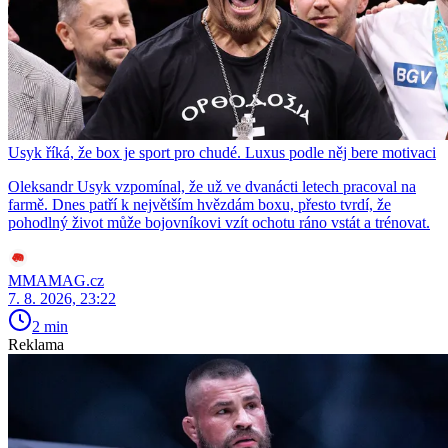
Usyk říká, že box je sport pro chudé. Luxus podle něj bere motivaci
Oleksandr Usyk vzpomínal, že už ve dvanácti letech pracoval na
farmě. Dnes patří k největším hvězdám boxu, přesto tvrdí, že
pohodlný život může bojovníkovi vzít ochotu ráno vstát a trénovat.
MMAMAG.cz
7. 8. 2026, 23:22
2 min
Reklama