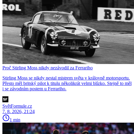
Proč Stirling Moss nikdy nezávodil za Ferrariho
Stirling Moss se nikdy nestal mistrem světa v královně motorsportu.
Přesto měl britský pilot k titulu několikrát velmi blízko. Stejně to měl
i se závodním postem u Ferrariho.
SvětFormule.cz
7. 8. 2026, 21:24
1 min