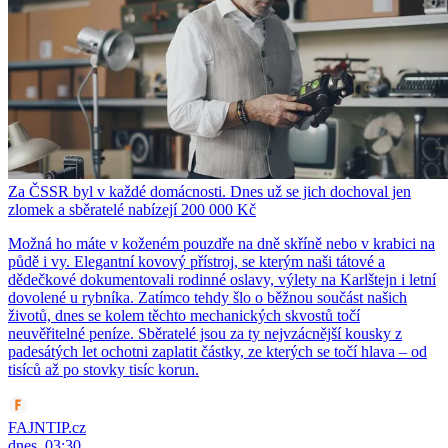
Za ČSSR byl v každé domácnosti. Dnes už se jich dochoval jen
zlomek a sběratelé nabízejí 200 000 Kč
Možná ho máte v koženém pouzdře na dně skříně nebo v krabici na
půdě i vy. Elegantní kovový přístroj, se kterým naši tátové a
dědečkové dokumentovali rodinné oslavy, výlety na Karlštejn i letní
dovolené u rybníka. Zatímco tehdy šlo o běžnou součást našich
životů, dnes se kolem těchto mechanických skvostů točí
neuvěřitelné peníze. Sběratelé jsou za ty nejvzácnější kousky z
padesátých let ochotni zaplatit částky, ze kterých se točí hlava – od
tisíců až po stovky tisíc korun.
FAJNTIP.cz
dnes, 03:30