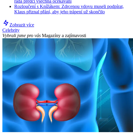
řada předčí všechna očekávání
Rozloučení s Knížákem: Zdrcenou vdovu museli podpírat,
Klaus přiznal přání, aby jeho trápení už skončilo
Zobrazit více
Celebrity
Vybrali jsme pro vás
Magazíny a zajímavosti