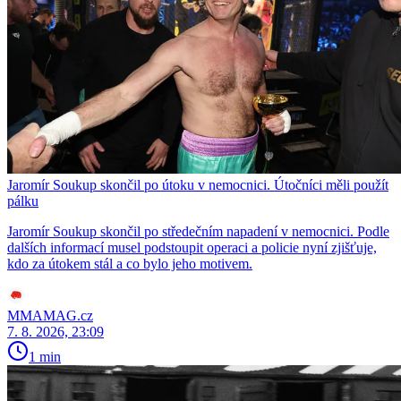
Jaromír Soukup skončil po útoku v nemocnici. Útočníci měli použít
pálku
Jaromír Soukup skončil po středečním napadení v nemocnici. Podle
dalších informací musel podstoupit operaci a policie nyní zjišťuje,
kdo za útokem stál a co bylo jeho motivem.
MMAMAG.cz
7. 8. 2026, 23:09
1 min