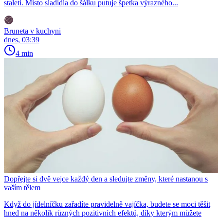
staletí. Místo sladidla do šálku putuje špetka výrazného...
Bruneta v kuchyni
dnes, 03:39
4 min
Dopřejte si dvě vejce každý den a sledujte změny, které nastanou s
vaším tělem
Když do jídelníčku zařadíte pravidelně vajíčka, budete se moci těšit
hned na několik různých pozitivních efektů, díky kterým můžete