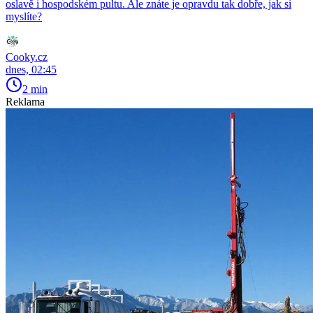
oslavě i hospodském pultu. Ale znáte je opravdu tak dobře, jak si
myslíte?
Cooky.cz
dnes, 02:45
2 min
Reklama