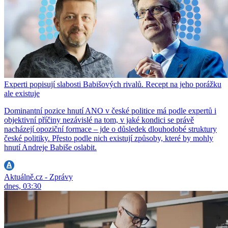
Experti popisují slabosti Babišových rivalů. Recept na jeho porážku
ale existuje
Dominantní pozice hnutí ANO v české politice má podle expertů i
objektivní příčiny nezávislé na tom, v jaké kondici se právě
nacházejí opoziční formace – jde o důsledek dlouhodobé struktury
české politiky. Přesto podle nich existují způsoby, které by mohly
hnutí Andreje Babiše oslabit.
Aktuálně.cz - Zprávy
dnes, 03:30