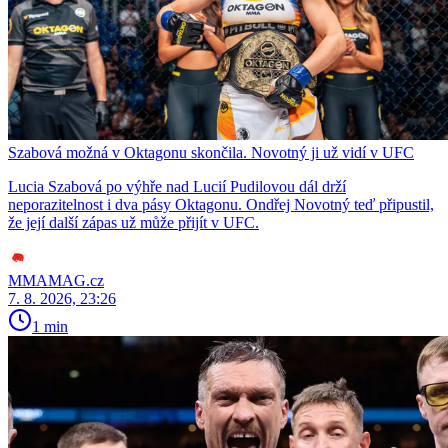
Szabová možná v Oktagonu skončila. Novotný ji už vidí v UFC
Lucia Szabová po výhře nad Lucií Pudilovou dál drží
neporazitelnost i dva pásy Oktagonu. Ondřej Novotný teď připustil,
že její další zápas už může přijít v UFC.
MMAMAG.cz
7. 8. 2026, 23:26
1 min