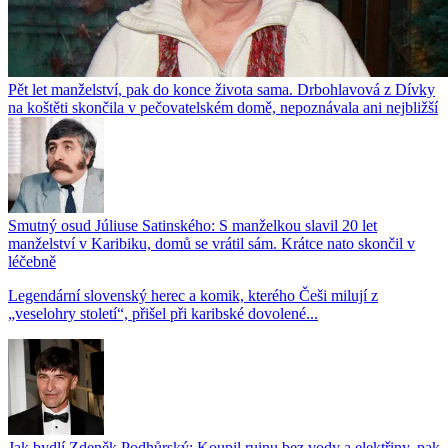
Pět let manželství, pak do konce života sama. Drbohlavová z Dívky
na koštěti skončila v pečovatelském domě, nepoznávala ani nejbližší
Smutný osud Júliuse Satinského: S manželkou slavil 20 let
manželství v Karibiku, domů se vrátil sám. Krátce nato skončil v
léčebně
Legendární slovenský herec a komik, kterého Češi milují z
„veselohry století“, přišel při karibské dovolené...
Jak bydlí Zdeněk Podhůrský: Koupil ruinu bez vody a elektřiny, pak