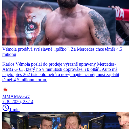
Vémola prodává své slavné „géčko“. Za Mercedes chce téměř 4,5
milionu
Karlos Vémola poslal do prodeje výrazně upravený Mercedes-
AMG G 63, který ho v minulosti doprovázel i k oltáři. Auto má
najeto přes 262 tisíc kilometrů a nový majitel za něj musí zaplatit
téměř 4,5 milionu korun.
MMAMAG.cz
7. 8. 2026, 23:14
1 min