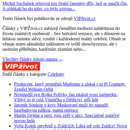
Michal Suchánek pózoval pro české časopisy dřív, než se naučil číst.
A oblékali ho do toho, co bylo zrovna...
Tento článek byl publikován ze zdrojů
VIPživot.cz
Články z VIPŽivot.cz nabízejí čtenářům možnost nahlédnout do
života známých osobností – bez bulvární senzace, ale s důrazem na
lidskou stránku slávy, vztahů i každodenní reality celebrit. Obsah se
věnuje nejen aktuálním událostem ve světě showbyznysu, ale i
osobním příběhům, kariérním zlomům nebo...
Všechny články tohoto autora →
Další články z kategorie
Celebrity
Producent, který proměnil Madonnu a získal s ní tři Grammy.
Zemřel William Orbit
Nejmladší syn Bolka Polívky Jan ukázal svou partnerku.
Vždyť to je celá Vlastička z Dědictví, píší lidé
Jaromír Soukup v krvi: Maskovaní muži ho napadli
basebalovou pálkou, nutná operace
Martin Dejdar a spol. jsou zpět v akci. Specialisté natáčejí
novou řadu
Vojta Kotek otevřeně o Zrádcích: Láká mě role Zrádce! Nová