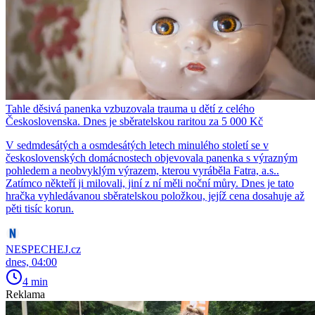
Tahle děsivá panenka vzbuzovala trauma u dětí z celého
Československa. Dnes je sběratelskou raritou za 5 000 Kč
V sedmdesátých a osmdesátých letech minulého století se v
československých domácnostech objevovala panenka s výrazným
pohledem a neobvyklým výrazem, kterou vyráběla Fatra, a.s..
Zatímco někteří ji milovali, jiní z ní měli noční můry. Dnes je tato
hračka vyhledávanou sběratelskou položkou, jejíž cena dosahuje až
pěti tisíc korun.
NESPECHEJ.cz
dnes, 04:00
4 min
Reklama