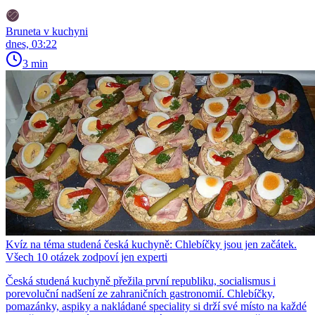
Bruneta v kuchyni
dnes, 03:22
3 min
Kvíz na téma studená česká kuchyně: Chlebíčky jsou jen začátek.
Všech 10 otázek zodpoví jen experti
Česká studená kuchyně přežila první republiku, socialismus i
porevoluční nadšení ze zahraničních gastronomií. Chlebíčky,
pomazánky, aspiky a nakládané speciality si drží své místo na každé