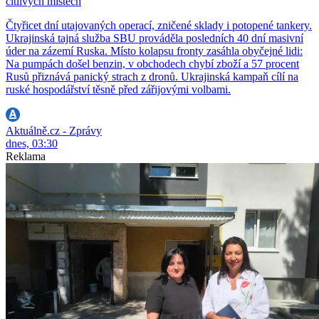
citlivých místech
Čtyřicet dní utajovaných operací, zničené sklady i potopené tankery.
Ukrajinská tajná služba SBU prováděla posledních 40 dní masivní
úder na zázemí Ruska. Místo kolapsu fronty zasáhla obyčejné lidi:
Na pumpách došel benzin, v obchodech chybí zboží a 57 procent
Rusů přiznává panický strach z dronů. Ukrajinská kampaň cílí na
ruské hospodářství těsně před zářijovými volbami.
Aktuálně.cz - Zprávy
dnes, 03:30
Reklama