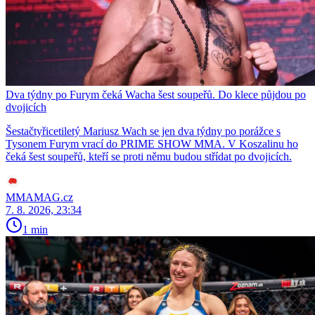
Dva týdny po Furym čeká Wacha šest soupeřů. Do klece půjdou po
dvojicích
Šestačtyřicetiletý Mariusz Wach se jen dva týdny po porážce s
Tysonem Furym vrací do PRIME SHOW MMA. V Koszalinu ho
čeká šest soupeřů, kteří se proti němu budou střídat po dvojicích.
MMAMAG.cz
7. 8. 2026, 23:34
1 min