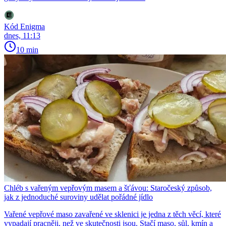
Kód Enigma
dnes, 11:13
10 min
Chléb s vařeným vepřovým masem a šťávou: Staročeský způsob,
jak z jednoduché suroviny udělat pořádné jídlo
Vařené vepřové maso zavařené ve sklenici je jedna z těch věcí, které
vypadají pracněji, než ve skutečnosti jsou. Stačí maso, sůl, kmín a