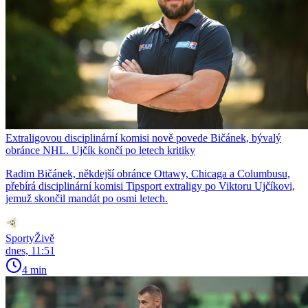
Extraligovou disciplinární komisi nově povede Bičánek, bývalý
obránce NHL. Ujčík končí po letech kritiky
Radim Bičánek, někdejší obránce Ottawy, Chicaga a Columbusu,
přebírá disciplinární komisi Tipsport extraligy po Viktoru Ujčíkovi,
jemuž skončil mandát po osmi letech.
SportyŽivě
dnes, 11:51
4 min