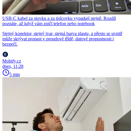
USB-C kabel za stovku a za tisícovku vypadají stejně. Rozdíl
poznáte, až když vám zničí telefon nebo notebook
Stejný konektor, stejný tvar, stejná barva plastu, a přesto se uvnitř
může skrývat propast v proudové třídě, datové propustnosti i
bezpečí.
Mobify.cz
dnes, 11:28
5 min