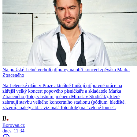
Na pražské Letné vrcholí přípravy na obří koncert zpěváka Marka
Ztraceného
Na Letenské pláni v Praze aktuálně finišují přípravné práce na
zítřejší velký koncert popového písničkáře a skladatele Marka
Ztraceného (foto; vlastním jménem Miroslav Slodičák), které
zahrnují stavbu velkého koncertního stadionu (pódium, hlediště,
zázemí, toalety atd. - viz malá foto dole) na "zelené louce".
Borovan.cz
dnes, 11:34