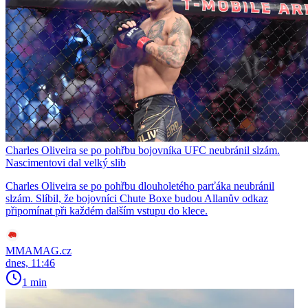
Charles Oliveira se po pohřbu bojovníka UFC neubránil slzám.
Nascimentovi dal velký slib
Charles Oliveira se po pohřbu dlouholetého parťáka neubránil
slzám. Slíbil, že bojovníci Chute Boxe budou Allanův odkaz
připomínat při každém dalším vstupu do klece.
MMAMAG.cz
dnes, 11:46
1 min