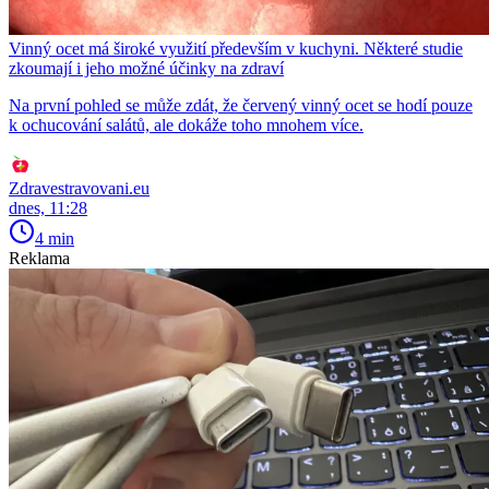
Vinný ocet má široké využití především v kuchyni. Některé studie
zkoumají i jeho možné účinky na zdraví
Na první pohled se může zdát, že červený vinný ocet se hodí pouze
k ochucování salátů, ale dokáže toho mnohem více.
Zdravestravovani.eu
dnes, 11:28
4 min
Reklama