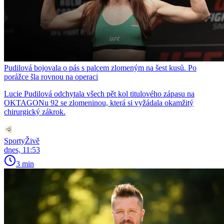
Pudilová bojovala o pás s palcem zlomeným na šest kusů. Po
porážce šla rovnou na operaci
Lucie Pudilová odchytala všech pět kol titulového zápasu na
OKTAGONu 92 se zlomeninou, která si vyžádala okamžitý
chirurgický zákrok.
SportyŽivě
dnes, 11:53
3 min