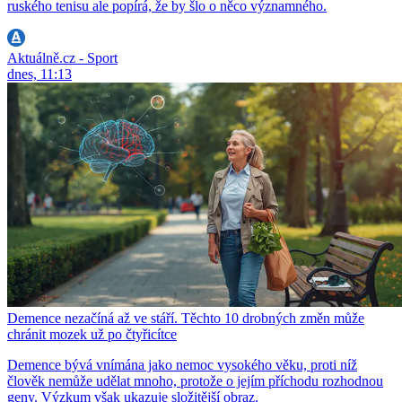
ruského tenisu ale popírá, že by šlo o něco významného.
Aktuálně.cz - Sport
dnes, 11:13
Demence nezačíná až ve stáří. Těchto 10 drobných změn může
chránit mozek už po čtyřicítce
Demence bývá vnímána jako nemoc vysokého věku, proti níž
člověk nemůže udělat mnoho, protože o jejím příchodu rozhodnou
geny. Výzkum však ukazuje složitější obraz.