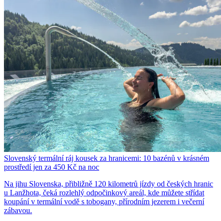
Slovenský termální ráj kousek za hranicemi: 10 bazénů v krásném
prostředí jen za 450 Kč na noc
Na jihu Slovenska, přibližně 120 kilometrů jízdy od českých hranic
u Lanžhota, čeká rozlehlý odpočinkový areál, kde můžete střídat
koupání v termální vodě s tobogany, přírodním jezerem i večerní
zábavou.