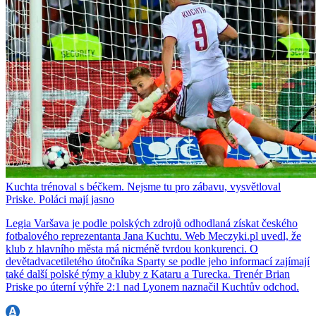
Kuchta trénoval s béčkem. Nejsme tu pro zábavu, vysvětloval
Priske. Poláci mají jasno
Legia Varšava je podle polských zdrojů odhodlaná získat českého
fotbalového reprezentanta Jana Kuchtu. Web Meczyki.pl uvedl, že
klub z hlavního města má nicméně tvrdou konkurenci. O
devětadvacetiletého útočníka Sparty se podle jeho informací zajímají
také další polské týmy a kluby z Kataru a Turecka. Trenér Brian
Priske po úterní výhře 2:1 nad Lyonem naznačil Kuchtův odchod.