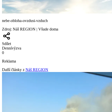
nebe-obloha-ovzdusi-vzduch
Zdroj
:
Náš REGION | Všude doma
Sdílet
Denní
výzva
0
Reklama
Další články z
Náš REGION