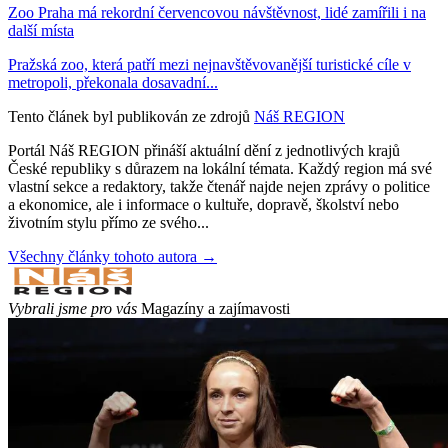
Zoo Praha má rekordní červencovou návštěvnost, lidé zamířili i na
další místa
Pražská zoo, která patří mezi nejnavštěvovanější turistické cíle v
metropoli, překonala dosavadní...
Tento článek byl publikován ze zdrojů
Náš REGION
Portál Náš REGION přináší aktuální dění z jednotlivých krajů
České republiky s důrazem na lokální témata. Každý region má své
vlastní sekce a redaktory, takže čtenář najde nejen zprávy o politice
a ekonomice, ale i informace o kultuře, dopravě, školství nebo
životním stylu přímo ze svého...
Všechny články tohoto autora →
Vybrali jsme pro vás
Magazíny a zajímavosti