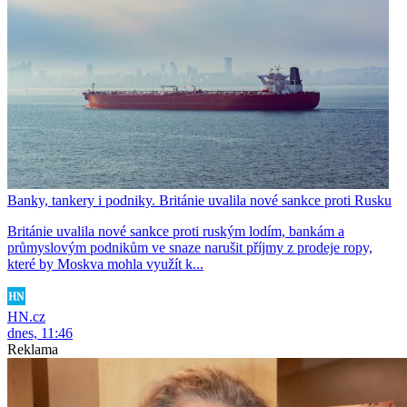
Banky, tankery i podniky. Británie uvalila nové sankce proti Rusku
Británie uvalila nové sankce proti ruským lodím, bankám a
průmyslovým podnikům ve snaze narušit příjmy z prodeje ropy,
které by Moskva mohla využít k...
HN.cz
dnes, 11:46
Reklama