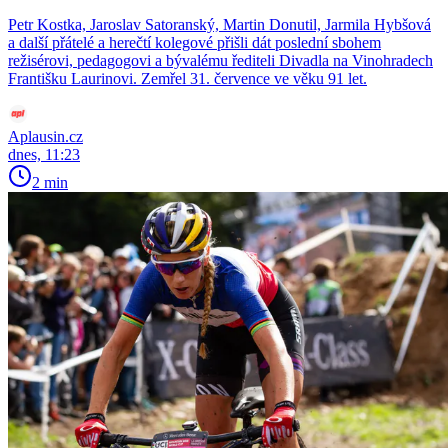
Petr Kostka, Jaroslav Satoranský, Martin Donutil, Jarmila Hybšová
a další přátelé a herečtí kolegové přišli dát poslední sbohem
režisérovi, pedagogovi a bývalému řediteli Divadla na Vinohradech
Františku Laurinovi. Zemřel 31. července ve věku 91 let.
Aplausin.cz
dnes, 11:23
2 min