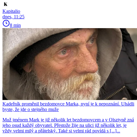
Kapitalio
dnes, 11:25
8 min
Kadeřník proměnil bezdomovce Marka, nyní je k nepoznání. Uhádli
byste, že jde o stejného muže
Muž jménem Mark je již několik let bezdomovcem a v Olsztyně zná
jeho osud každý obyvatel. Přestože žije na ulici již několik let, je
vždy velmi milý a přátelský. Také si velmi rád povídá s [...]...