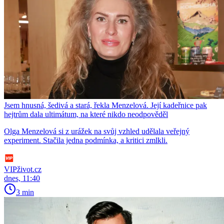
Jsem hnusná, šedivá a stará, řekla Menzelová. Její kadeřnice pak
hejtrům dala ultimátum, na které nikdo neodpověděl
Olga Menzelová si z urážek na svůj vzhled udělala veřejný
experiment. Stačila jedna podmínka, a kritici zmlkli.
VIPživot.cz
dnes, 11:40
3 min