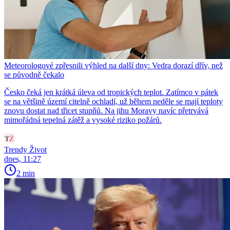
Meteorologové zpřesnili výhled na další dny: Vedra dorazí dřív, než
se původně čekalo
Česko čeká jen krátká úleva od tropických teplot. Zatímco v pátek
se na většině území citelně ochladí, už během neděle se mají teploty
znovu dostat nad třicet stupňů. Na jihu Moravy navíc přetrvává
mimořádná tepelná zátěž a vysoké riziko požárů.
Trendy Život
dnes, 11:27
2 min