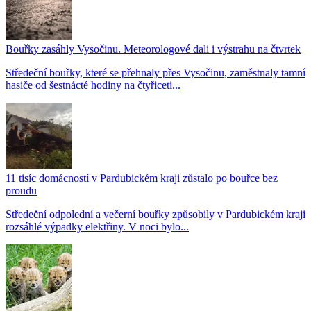
Bouřky zasáhly Vysočinu. Meteorologové dali i výstrahu na čtvrtek
Středeční bouřky, které se přehnaly přes Vysočinu, zaměstnaly tamní
hasiče od šestnácté hodiny na čtyřiceti...
11 tisíc domácností v Pardubickém kraji zůstalo po bouřce bez
proudu
Středeční odpolední a večerní bouřky způsobily v Pardubickém kraji
rozsáhlé výpadky elektřiny. V noci bylo...