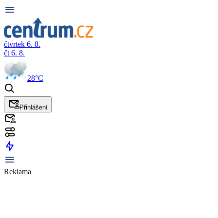
čtvrtek 6. 8.
čt 6. 8.
28°C
Přihlášení
Reklama