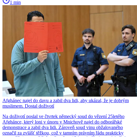
1 min
Afghánec najel do davu a zabil dva lidi, aby ukázal, že je dobrým
muslimem. Dostal doživotí
Na doživotí poslal ve čtvrtek německý soud do vězení 25letého
Afghánce, který loni v únoru v Mnichově najel do odborářské
demonstrace a zabil dva lidi. Zároveň soud vinu obžalovaného
označil za zvlášť těžkou, což v tamním právním řádu prakticky