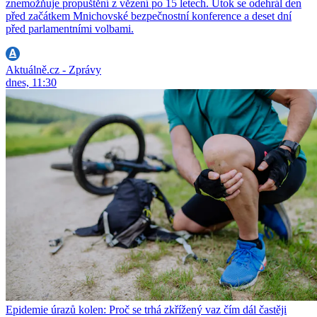
znemožňuje propuštění z vězení po 15 letech. Útok se odehrál den
před začátkem Mnichovské bezpečnostní konference a deset dní
před parlamentními volbami.
Aktuálně.cz - Zprávy
dnes, 11:30
Epidemie úrazů kolen: Proč se trhá zkřížený vaz čím dál častěji