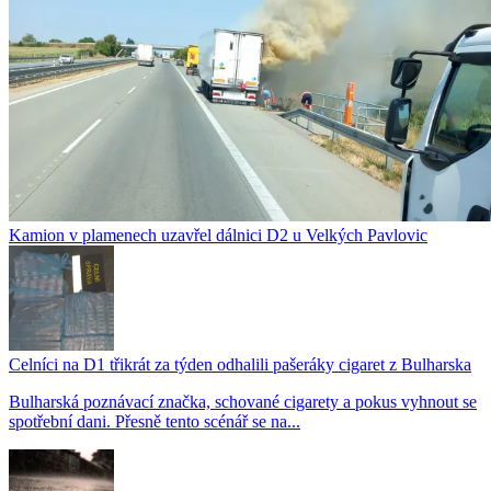
Kamion v plamenech uzavřel dálnici D2 u Velkých Pavlovic
Celníci na D1 třikrát za týden odhalili pašeráky cigaret z Bulharska
Bulharská poznávací značka, schované cigarety a pokus vyhnout se
spotřební dani. Přesně tento scénář se na...