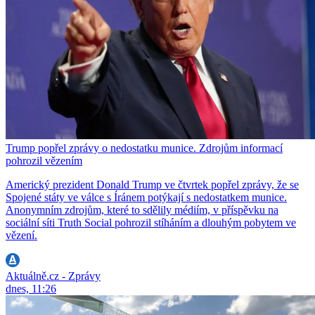
Trump popřel zprávy o nedostatku munice. Zdrojům informací
pohrozil vězením
Americký prezident Donald Trump ve čtvrtek popřel zprávy, že se
Spojené státy ve válce s Íránem potýkají s nedostatkem munice.
Anonymním zdrojům, které to sdělily médiím, v příspěvku na
sociální síti Truth Social pohrozil stíháním a dlouhým pobytem ve
vězení.
Aktuálně.cz - Zprávy
dnes, 11:26