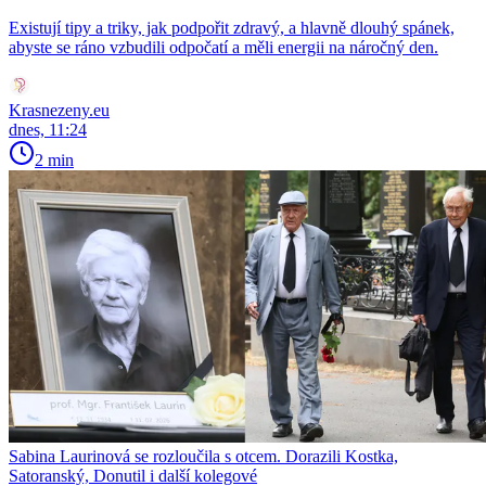
Existují tipy a triky, jak podpořit zdravý, a hlavně dlouhý spánek,
abyste se ráno vzbudili odpočatí a měli energii na náročný den.
Krasnezeny.eu
dnes, 11:24
2 min
Sabina Laurinová se rozloučila s otcem. Dorazili Kostka,
Satoranský, Donutil i další kolegové