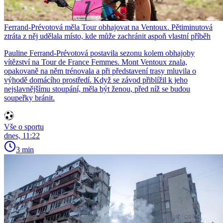
Ferrand-Prévotová měla Tour obhajovat na Ventoux. Pětiminutová
ztráta z něj udělala místo, kde může zachránit aspoň vlastní příběh
Pauline Ferrand-Prévotová postavila sezonu kolem obhajoby
vítězství na Tour de France Femmes. Mont Ventoux znala,
opakovaně na něm trénovala a při představení trasy mluvila o
výhodě domácího prostředí. Když se závod přiblížil k jeho
nejslavnějšímu stoupání, měla být ženou, před níž se budou
soupeřky bránit.
Vše o sportu
dnes, 11:22
3 min