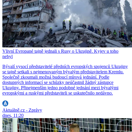
Vlivní Evropané tajně jednali s Rusy o Ukrajině. Kyjev u toho
nebyl
Bývalí vysocí představitelé předních evropských spojenců Ukrajiny
se tajně setkali s nejmenovaným bývalým představitelem Kremlu.
Společně zkoumali možná budoucí mírová jednání. Podle
dostupných informací se schůzky neúčastnil žádný zástupce
Ukrajiny. Přinejmenším jedno podobné jednání mezi bývalými
evropskými a ruskými představiteli se uskutečnilo nedávno.
Aktuálně.cz - Zprávy
dnes, 11:20