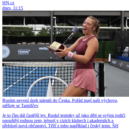
HN.cz
dnes, 11:15
Rusům nevoní úprk talentů do Česka. Pořád mají naši výchovu,
utěšuje se Tarpiščev
Je to čím dál častější jev. Ruské tenistky už jako děti se svými rodiči
opouštějí rodnou zem, trénují v cizích klubech i akademiích a
přebírají nová občanství. Těží z toho například i český tenis. Šéf