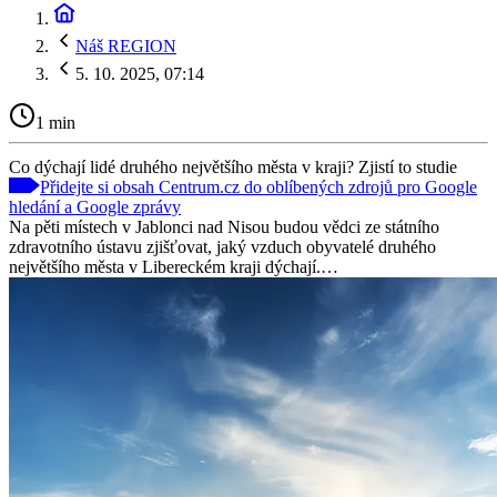
Náš REGION
5. 10. 2025, 07:14
1 min
Co dýchají lidé druhého největšího města v kraji? Zjistí to studie
Přidejte si obsah Centrum.cz do oblíbených zdrojů pro Google
hledání a Google zprávy
Na pěti místech v Jablonci nad Nisou budou vědci ze státního
zdravotního ústavu zjišťovat, jaký vzduch obyvatelé druhého
největšího města v Libereckém kraji dýchají.…