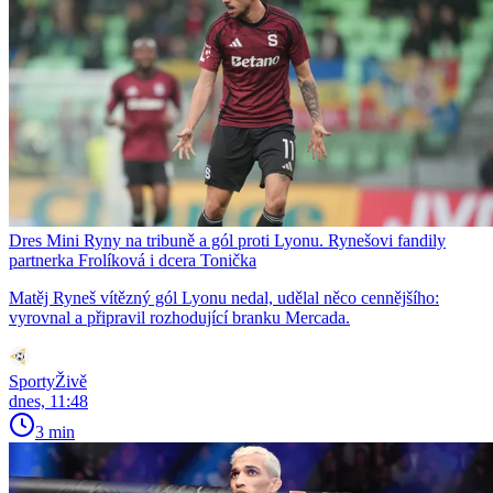
Dres Mini Ryny na tribuně a gól proti Lyonu. Rynešovi fandily
partnerka Frolíková i dcera Tonička
Matěj Ryneš vítězný gól Lyonu nedal, udělal něco cennějšího:
vyrovnal a připravil rozhodující branku Mercada.
SportyŽivě
dnes, 11:48
3 min