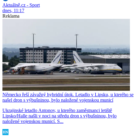
Aktuálně.cz - Sport
dnes, 11:17
Reklama
Německo řeší závažný hybridní útok. Letadlo v Lipsku, u kterého se
našel dron s výbušninou, bylo naložené vojenskou municí
Ukrajinské letadlo Antonov, u kterého zaměstnanci letiště
Lipsko/Halle našli v noci na středu dron s výbušninou, bylo
naložené vojenskou municí. S...