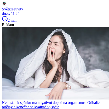
Světkreativity
dnes, 11:25
2 min
Reklama
Nedostatek spánku má negativní dopad na organismus. Odhalte
příčiny a konečně se kvalitně vyspěte