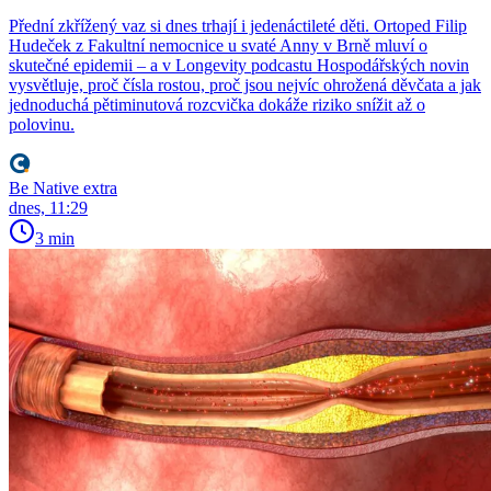
Přední zkřížený vaz si dnes trhají i jedenáctileté děti. Ortoped Filip
Hudeček z Fakultní nemocnice u svaté Anny v Brně mluví o
skutečné epidemii – a v Longevity podcastu Hospodářských novin
vysvětluje, proč čísla rostou, proč jsou nejvíc ohrožená děvčata a jak
jednoduchá pětiminutová rozcvička dokáže riziko snížit až o
polovinu.
Be Native extra
dnes, 11:29
3 min