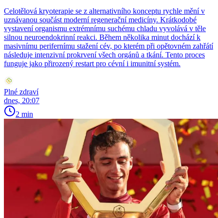
Celotělová kryoterapie se z alternativního konceptu rychle mění v
uznávanou součást moderní regenerační medicíny. Krátkodobé
vystavení organismu extrémnímu suchému chladu vyvolává v těle
silnou neuroendokrinní reakci. Během několika minut dochází k
masivnímu perifernímu stažení cév, po kterém při opětovném zahřátí
následuje intenzivní prokrvení všech orgánů a tkání. Tento proces
funguje jako přirozený restart pro cévní i imunitní systém.
Plné zdraví
dnes, 20:07
2 min