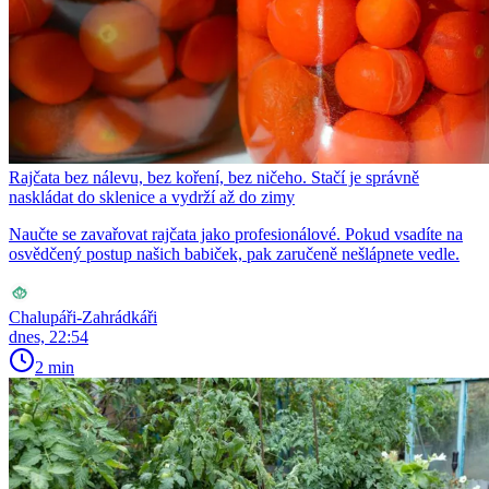
Rajčata bez nálevu, bez koření, bez ničeho. Stačí je správně
naskládat do sklenice a vydrží až do zimy
Naučte se zavařovat rajčata jako profesionálové. Pokud vsadíte na
osvědčený postup našich babiček, pak zaručeně nešlápnete vedle.
Chalupáři-Zahrádkáři
dnes, 22:54
2 min