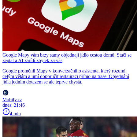
Google Mapy vám brzy samy objednají jídlo cestou domů. Stačí se
zeptat a AI zařídí zbytek za vás
Google proměnil Mapy v konverzačního asistenta, který rozumí
celým větám a umí doporučit restauraci přímo na trase. Objednání
jídla jedním dotazem se ale teprve chystá.
Mobify.cz
dnes, 21:46
4 min