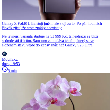
Galaxy Z Fold8 Ultra stojí jmění, ale stojí za to. Po pár hodinách
člověk zjistí, že cesta zpátky neexistuje
Nejlevnější varianta startuje na 53 999 Kč, ta nejdražší se blíží
sedmdesáti tisícům. Samsung za to dává telefon, který se ve
složeném stavu vejde do kapsy snáz než Galaxy S23 Ultra.
Mobify.cz
dnes, 19:53
5 min