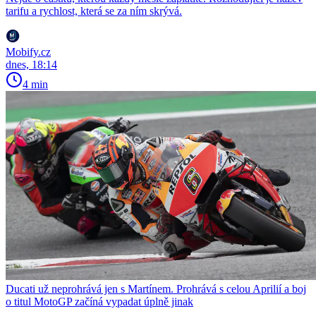
tarifu a rychlost, která se za ním skrývá.
Mobify.cz
dnes, 18:14
4 min
Ducati už neprohrává jen s Martínem. Prohrává s celou Aprilií a boj
o titul MotoGP začíná vypadat úplně jinak