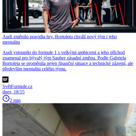
Audi změnilo pravidla hry. Bortoleto chválí nový tým i jeho
mentalitu
Audi vstoupilo do formule 1 s velkými ambicemi a jeho příchod
znamenal pro bývalý tým Sauber zásadní změnu. Podle Gabriela
Bortoleta se proměnila nejen finanční situace a technické zázemí, ale
především mentalita celého týmu.
SvětFormule.cz
dnes, 18:55
2 min