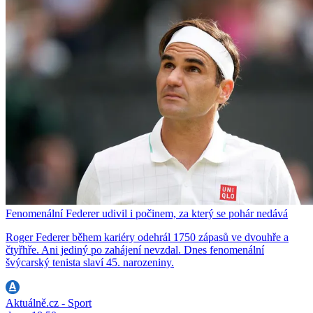
Fenomenální Federer udivil i počinem, za který se pohár nedává
Roger Federer během kariéry odehrál 1750 zápasů ve dvouhře a
čtyřhře. Ani jediný po zahájení nevzdal. Dnes fenomenální
švýcarský tenista slaví 45. narozeniny.
Aktuálně.cz - Sport