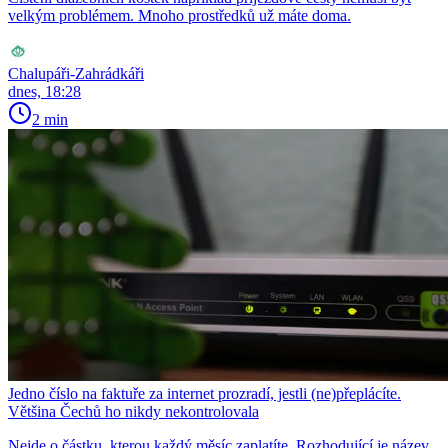
velkým problémem. Mnoho prostředků už máte doma.
Chalupáři-Zahrádkáři
dnes, 18:28
2 min
Jedno číslo na faktuře za internet prozradí, jestli (ne)přeplácíte.
Většina Čechů ho nikdy nekontrolovala
Nejde o částku, kterou každý měsíc zaplatíte. Rozhodující je název