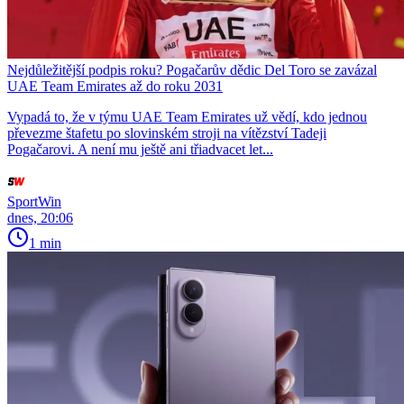
Nejdůležitější podpis roku? Pogačarův dědic Del Toro se zavázal
UAE Team Emirates až do roku 2031
Vypadá to, že v týmu UAE Team Emirates už vědí, kdo jednou
převezme štafetu po slovinském stroji na vítězství Tadeji
Pogačarovi. A není mu ještě ani třiadvacet let...
SportWin
dnes, 20:06
1 min