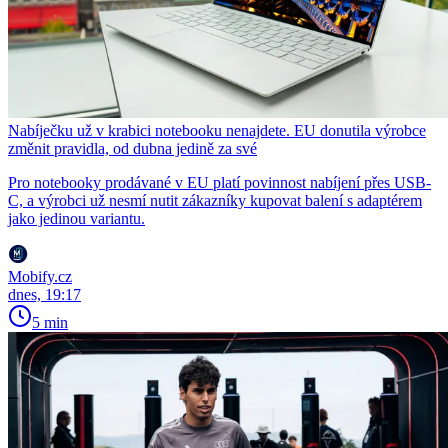
Nabíječku už v krabici notebooku nenajdete. EU donutila výrobce
změnit pravidla, od dubna jedině za své
Pro notebooky prodávané v EU platí povinnost nabíjení přes USB-
C, a výrobci už nesmí nutit zákazníky kupovat balení s adaptérem
jako jedinou variantu.
Mobify.cz
dnes, 19:17
5 min