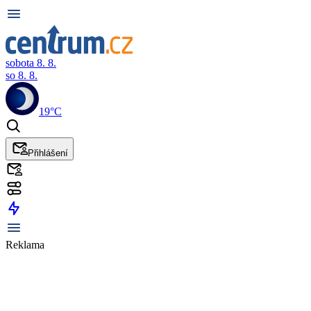
sobota 8. 8.
so 8. 8.
19°C
Přihlášení
Reklama