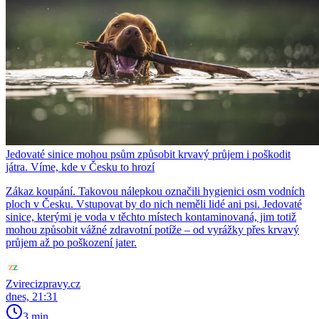
Jedovaté sinice mohou psům způsobit krvavý průjem i poškodit
játra. Víme, kde v Česku to hrozí
Zákaz koupání. Takovou nálepkou označili hygienici osm vodních
ploch v Česku. Vstupovat by do nich neměli lidé ani psi. Jedovaté
sinice, kterými je voda v těchto místech kontaminovaná, jim totiž
mohou způsobit vážné zdravotní potíže – od vyrážky přes krvavý
průjem až po poškození jater.
Zvirecizpravy.cz
dnes, 21:31
3 min