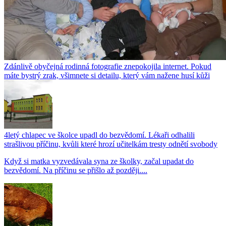
Zdánlivě obyčejná rodinná fotografie znepokojila internet. Pokud
máte bystrý zrak, všimnete si detailu, který vám nažene husí kůži
4letý chlapec ve školce upadl do bezvědomí. Lékaři odhalili
strašlivou příčinu, kvůli které hrozí učitelkám tresty odnětí svobody
Když si matka vyzvedávala syna ze školky, začal upadat do
bezvědomí. Na příčinu se přišlo až později....