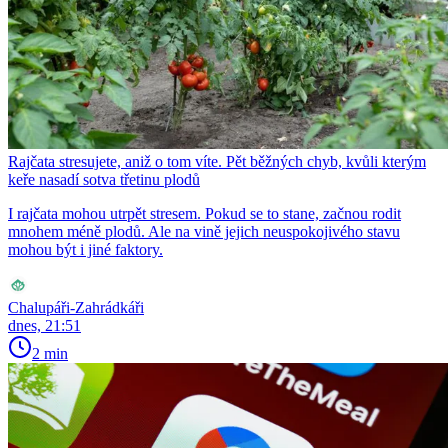
Rajčata stresujete, aniž o tom víte. Pět běžných chyb, kvůli kterým
keře nasadí sotva třetinu plodů
I rajčata mohou utrpět stresem. Pokud se to stane, začnou rodit
mnohem méně plodů. Ale na vině jejich neuspokojivého stavu
mohou být i jiné faktory.
Chalupáři-Zahrádkáři
dnes, 21:51
2 min