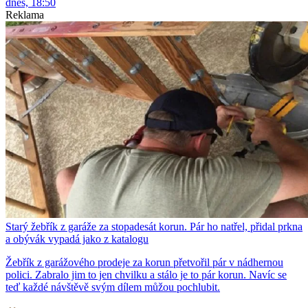
dnes, 18:50
Reklama
Starý žebřík z garáže za stopadesát korun. Pár ho natřel, přidal prkna
a obývák vypadá jako z katalogu
Žebřík z garážového prodeje za korun přetvořil pár v nádhernou
polici. Zabralo jim to jen chvilku a stálo je to pár korun. Navíc se
teď každé návštěvě svým dílem můžou pochlubit.