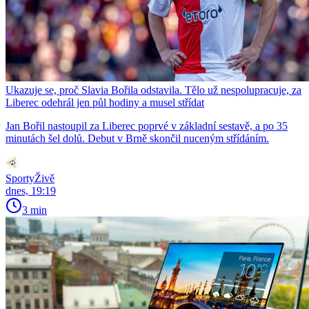
Ukazuje se, proč Slavia Bořila odstavila. Tělo už nespolupracuje, za
Liberec odehrál jen půl hodiny a musel střídat
Jan Bořil nastoupil za Liberec poprvé v základní sestavě, a po 35
minutách šel dolů. Debut v Brně skončil nuceným střídáním.
SportyŽivě
dnes, 19:19
3 min