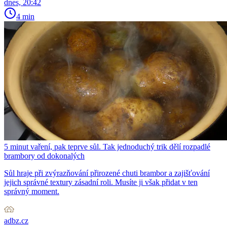
dnes, 20:42
4 min
5 minut vaření, pak teprve sůl. Tak jednoduchý trik dělí rozpadlé
brambory od dokonalých
Sůl hraje při zvýrazňování přirozené chuti brambor a zajišťování
jejich správné textury zásadní roli. Musíte ji však přidat v ten
správný moment.
adbz.cz