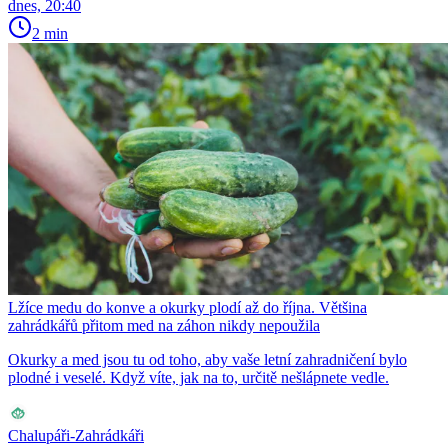
dnes, 20:40
2 min
Lžíce medu do konve a okurky plodí až do října. Většina
zahrádkářů přitom med na záhon nikdy nepoužila
Okurky a med jsou tu od toho, aby vaše letní zahradničení bylo
plodné i veselé. Když víte, jak na to, určitě nešlápnete vedle.
Chalupáři-Zahrádkáři