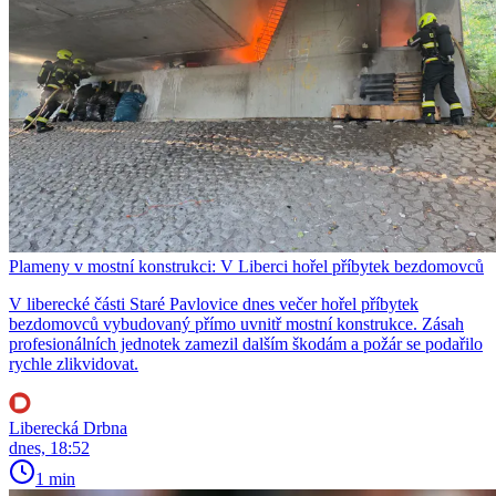
Plameny v mostní konstrukci: V Liberci hořel příbytek bezdomovců
V liberecké části Staré Pavlovice dnes večer hořel příbytek
bezdomovců vybudovaný přímo uvnitř mostní konstrukce. Zásah
profesionálních jednotek zamezil dalším škodám a požár se podařilo
rychle zlikvidovat.
Liberecká Drbna
dnes, 18:52
1 min