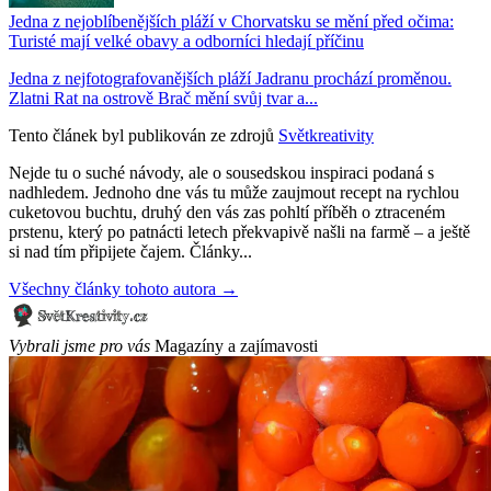
Jedna z nejoblíbenějších pláží v Chorvatsku se mění před očima:
Turisté mají velké obavy a odborníci hledají příčinu
Jedna z nejfotografovanějších pláží Jadranu prochází proměnou.
Zlatni Rat na ostrově Brač mění svůj tvar a...
Tento článek byl publikován ze zdrojů
Světkreativity
Nejde tu o suché návody, ale o sousedskou inspiraci podaná s
nadhledem. Jednoho dne vás tu může zaujmout recept na rychlou
cuketovou buchtu, druhý den vás zas pohltí příběh o ztraceném
prstenu, který po patnácti letech překvapivě našli na farmě – a ještě
si nad tím připijete čajem. Články...
Všechny články tohoto autora →
Vybrali jsme pro vás
Magazíny a zajímavosti