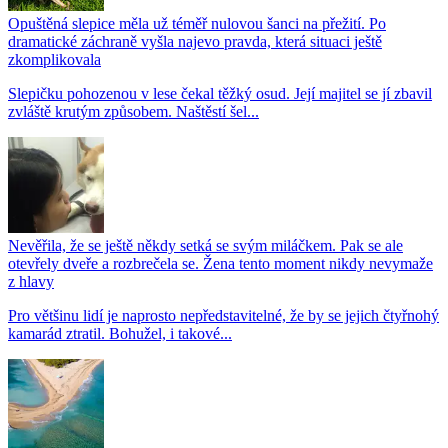
Opuštěná slepice měla už téměř nulovou šanci na přežití. Po
dramatické záchraně vyšla najevo pravda, která situaci ještě
zkomplikovala
Slepičku pohozenou v lese čekal těžký osud. Její majitel se jí zbavil
zvláště krutým způsobem. Naštěstí šel...
Nevěřila, že se ještě někdy setká se svým miláčkem. Pak se ale
otevřely dveře a rozbrečela se. Žena tento moment nikdy nevymaže
z hlavy
Pro většinu lidí je naprosto nepředstavitelné, že by se jejich čtyřnohý
kamarád ztratil. Bohužel, i takové...