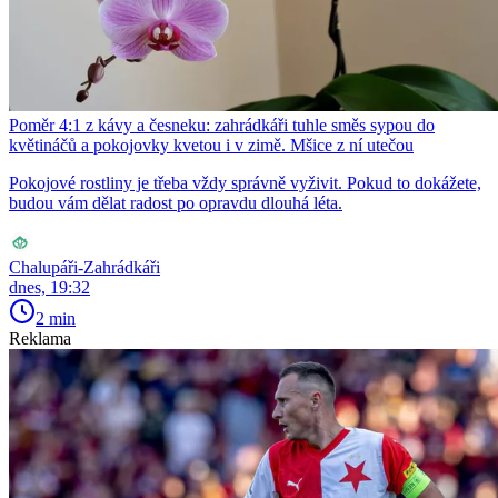
Poměr 4:1 z kávy a česneku: zahrádkáři tuhle směs sypou do
květináčů a pokojovky kvetou i v zimě. Mšice z ní utečou
Pokojové rostliny je třeba vždy správně vyživit. Pokud to dokážete,
budou vám dělat radost po opravdu dlouhá léta.
Chalupáři-Zahrádkáři
dnes, 19:32
2 min
Reklama