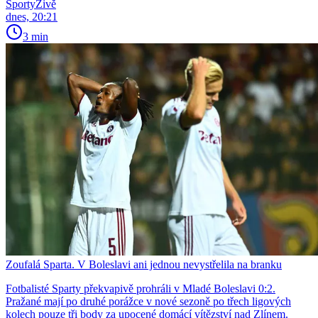
SportyŽivě
dnes, 20:21
3 min
Zoufalá Sparta. V Boleslavi ani jednou nevystřelila na branku
Fotbalisté Sparty překvapivě prohráli v Mladé Boleslavi 0:2.
Pražané mají po druhé porážce v nové sezoně po třech ligových
kolech pouze tři body za upocené domácí vítězství nad Zlínem.