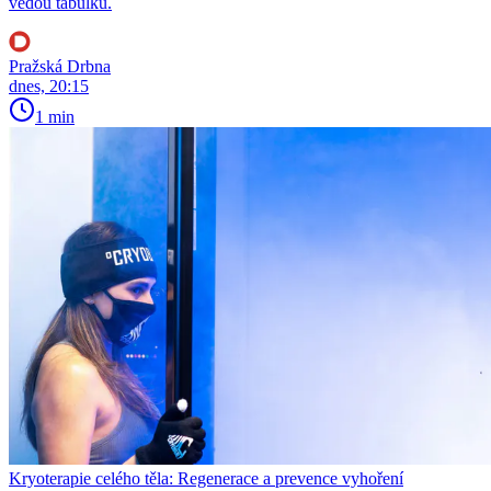
vedou tabulku.
Pražská Drbna
dnes, 20:15
1 min
Kryoterapie celého těla: Regenerace a prevence vyhoření