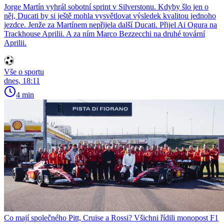
Jorge Martín vyhrál sobotní sprint v Silverstonu. Kdyby šlo jen o
něj, Ducati by si ještě mohla vysvětlovat výsledek kvalitou jednoho
jezdce. Jenže za Martínem nepřijela další Ducati. Přijel Ai Ogura na
Trackhouse Aprilii. A za ním Marco Bezzecchi na druhé tovární
Aprilii.
Vše o sportu
dnes, 18:11
4 min
Co mají společného Pitt, Cruise a Rossi? Všichni řídili monopost F1