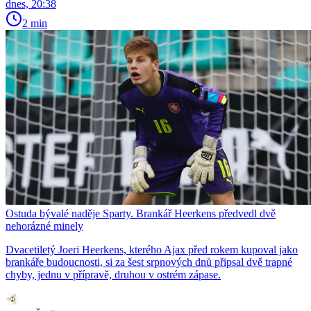
dnes, 20:38
2 min
Ostuda bývalé naděje Sparty. Brankář Heerkens předvedl dvě
nehorázné minely
Dvacetiletý Joeri Heerkens, kterého Ajax před rokem kupoval jako
brankáře budoucnosti, si za šest srpnových dnů připsal dvě trapné
chyby, jednu v přípravě, druhou v ostrém zápase.