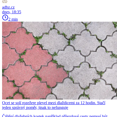
adbz.cz
dnes, 18:35
2 min
Ocet se solí rozežere plevel mezi dlaždicemi za 12 hodin. Stačí
jeden správný poměr, jinak to nefunguje
Čištění dlažebních kostek například příjezdové cesty nemusí být