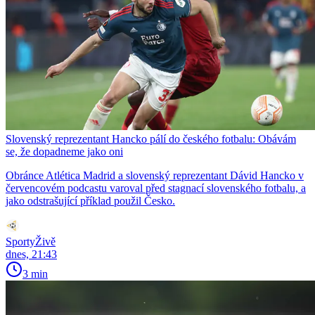
Slovenský reprezentant Hancko pálí do českého fotbalu: Obávám
se, že dopadneme jako oni
Obránce Atlética Madrid a slovenský reprezentant Dávid Hancko v
červencovém podcastu varoval před stagnací slovenského fotbalu, a
jako odstrašující příklad použil Česko.
SportyŽivě
dnes, 21:43
3 min