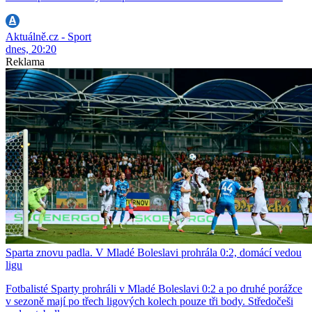
Aktuálně.cz - Sport
dnes, 20:20
Reklama
Sparta znovu padla. V Mladé Boleslavi prohrála 0:2, domácí vedou
ligu
Fotbalisté Sparty prohráli v Mladé Boleslavi 0:2 a po druhé porážce
v sezoně mají po třech ligových kolech pouze tři body. Středočeši