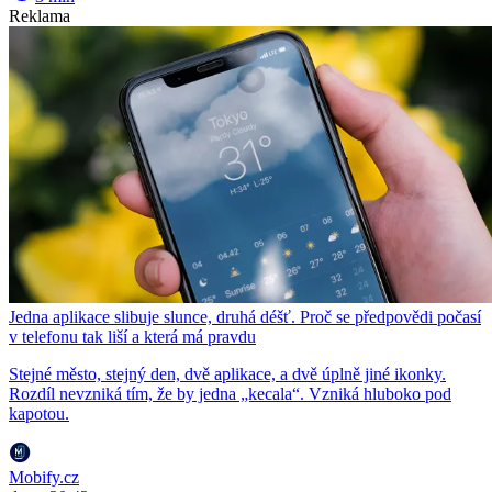
Reklama
Jedna aplikace slibuje slunce, druhá déšť. Proč se předpovědi počasí
v telefonu tak liší a která má pravdu
Stejné město, stejný den, dvě aplikace, a dvě úplně jiné ikonky.
Rozdíl nevzniká tím, že by jedna „kecala“. Vzniká hluboko pod
kapotou.
Mobify.cz