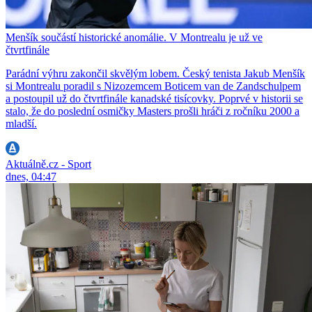
Menšík součástí historické anomálie. V Montrealu je už ve
čtvrtfinále
Parádní výhru zakončil skvělým lobem. Český tenista Jakub Menšík
si Montrealu poradil s Nizozemcem Boticem van de Zandschulpem
a postoupil už do čtvrtfinále kanadské tisícovky. Poprvé v historii se
stalo, že do poslední osmičky Masters prošli hráči z ročníku 2000 a
mladší.
Aktuálně.cz - Sport
dnes, 04:47