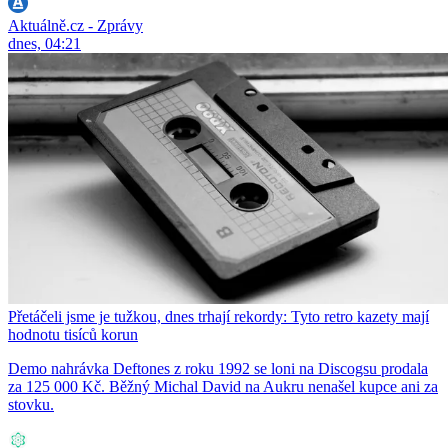
Aktuálně.cz - Zprávy
dnes, 04:21
Přetáčeli jsme je tužkou, dnes trhají rekordy: Tyto retro kazety mají
hodnotu tisíců korun
Demo nahrávka Deftones z roku 1992 se loni na Discogsu prodala
za 125 000 Kč. Běžný Michal David na Aukru nenašel kupce ani za
stovku.