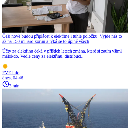
Češi nově budou připlácet k elektřině i tuhle položku. Vyjde nás to
až na 150 miliard korun a týká se to úplně všech
Účty za elektřinu čeká v příštích letech změna, které si zatím všiml
málokdo. Vedle ceny za elektřinu, distribuci...
FVE.info
dnes, 04:46
3 min