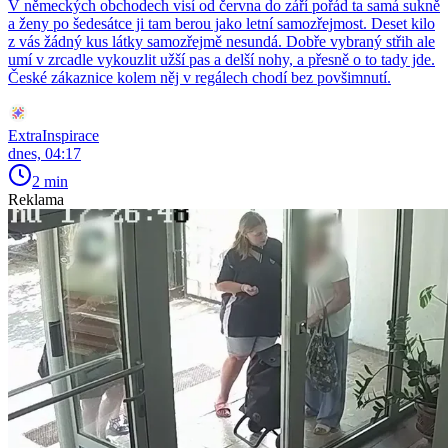
V německých obchodech visí od června do září pořád ta samá sukně
a ženy po šedesátce ji tam berou jako letní samozřejmost. Deset kilo
z vás žádný kus látky samozřejmě nesundá. Dobře vybraný střih ale
umí v zrcadle vykouzlit užší pas a delší nohy, a přesně o to tady jde.
České zákaznice kolem něj v regálech chodí bez povšimnutí.
ExtraInspirace
dnes, 04:17
2 min
Reklama