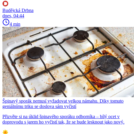
Budějcká Drbna
dnes, 04:44
4 min
Špinavý sporák nemusí vyžadovat velkou námahu. Díky tomuto
geniálnímu triku se doslova sám vyčistí
Přizvěte si na úklid špinavého sporáku odborníka – bílý ocet v
doprovodu s jarem ho vyčistí tak, že se bude lesknout jako nový.