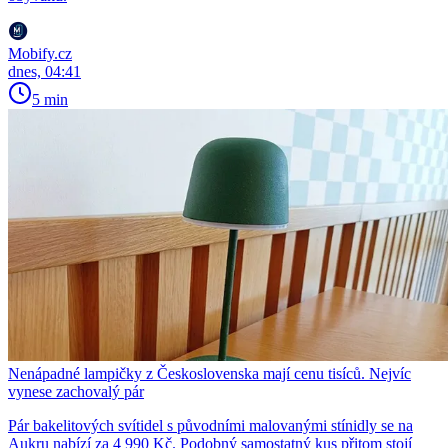
Mobify.cz
dnes, 04:41
5 min
Nenápadné lampičky z Československa mají cenu tisíců. Nejvíc
vynese zachovalý pár
Pár bakelitových svítidel s původními malovanými stínidly se na
Aukru nabízí za 4 990 Kč. Podobný samostatný kus přitom stojí