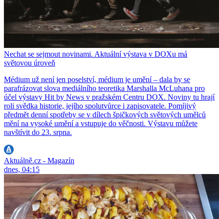
Nechat se sejmout novinami. Aktuální výstava v DOXu má
světovou úroveň
Médium už není jen poselství, médium je umění – dala by se
parafrázovat slova mediálního teoretika Marshalla McLuhana pro
účel výstavy Hit by News v pražském Centru DOX. Noviny tu hrají
roli svědka historie, jejího spolutvůrce i zapisovatele. Pomíjivý
předmět denní spotřeby se v dílech špičkových světových umělců
mění na vysoké umění a vstupuje do věčnosti. Výstavu můžete
navštívit do 23. srpna.
Aktuálně.cz - Magazín
dnes, 04:15