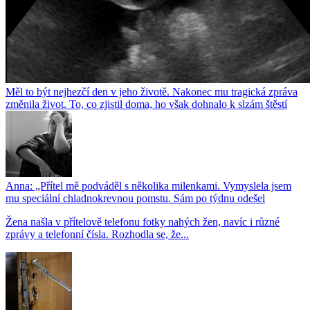
Měl to být nejhezčí den v jeho životě. Nakonec mu tragická zpráva
změnila život. To, co zjistil doma, ho však dohnalo k slzám štěstí
Anna: „Přítel mě podváděl s několika milenkami. Vymyslela jsem
mu speciální chladnokrevnou pomstu. Sám po týdnu odešel
Žena našla v přítelově telefonu fotky nahých žen, navíc i různé
zprávy a telefonní čísla. Rozhodla se, že...