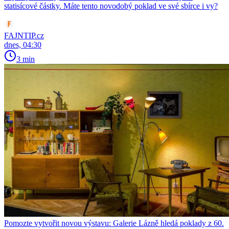
statisícové částky. Máte tento novodobý poklad ve své sbírce i vy?
FAJNTIP.cz
dnes, 04:30
3 min
Pomozte vytvořit novou výstavu: Galerie Lázně hledá poklady z 60.