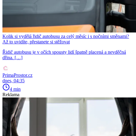
Kolik si vydělá řidič autobusu za celý měsíc i s nočními směnami?
Až to uvidíte, přestanete si stěžovat
Řidič autobusu je v očích spousty lidí špatně placená a nevděčná
dřina. […]
PrimaProstor.cz
dnes, 04:35
4 min
Reklama