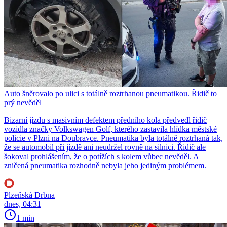
Auto šněrovalo po ulici s totálně roztrhanou pneumatikou. Řidič to
prý nevěděl
Bizarní jízdu s masivním defektem předního kola předvedl řidič
vozidla značky Volkswagen Golf, kterého zastavila hlídka městské
policie v Plzni na Doubravce. Pneumatika byla totálně roztrhaná tak,
že se automobil při jízdě ani neudržel rovně na silnici. Řidič ale
šokoval prohlášením, že o potížích s kolem vůbec nevěděl. A
zničená pneumatika rozhodně nebyla jeho jediným problémem.
Plzeňská Drbna
dnes, 04:31
1 min