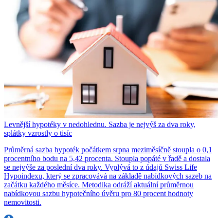
Levnější hypotéky v nedohlednu. Sazba je nejvýš za dva roky,
splátky vzrostly o tisíc
Průměrná sazba hypoték počátkem srpna meziměsíčně stoupla o 0,1
procentního bodu na 5,42 procenta. Stoupla popáté v řadě a dostala
se nejvýše za poslední dva roky. Vyplývá to z údajů Swiss Life
Hypoindexu, který se zpracovává na základě nabídkových sazeb na
začátku každého měsíce. Metodika odráží aktuální průměrnou
nabídkovou sazbu hypotečního úvěru pro 80 procent hodnoty
nemovitosti.