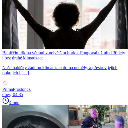
Babiččin trik na větrání v největším horku. Fungoval už před 30 lety
i bez drahé klimatizace
Naše babičky žádnou klimatizaci doma neměly, a přesto v jejich
pokojích i […]
PrimaProstor.cz
dnes, 04:35
4 min