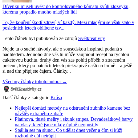
Dívenku museli uvést do kontrolovaného kómatu kvůli zlozvyku,
kterému propadlo mnoho mladých lidí
To, že kouření škodí zdraví, ví každý. Mezi mladými se však stalo v
posledních letech oblíbené tzv....
Tento článek byl publikován ze zdrojů
Světkreativity
Nejde tu o suché návody, ale o sousedskou inspiraci podaná s
nadhledem. Jednoho dne vás tu může zaujmout recept na rychlou
cuketovou buchtu, druhý den vás zas pohltí příběh o ztraceném
prstenu, který po patnácti letech překvapivě našli na farmě – a ještě
si nad tím připijete čajem. Články...
Všechny články tohoto autora →
Další články z kategorie
Krása
Nejlepší domácí metody na odstranění zubního kamene bez
návštěvy drahého zubaře
Platinová, tlusté melíry i skunk stripes. Devadesátkové barvy
na vlasy, které jsme nikdy úplně neopustily
Spálila ses na slunci. Co udělat dnes večer a čím si kůži
rozhodně dál netrápit