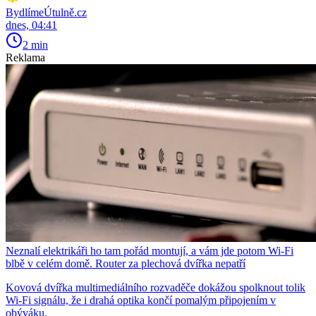
BydlímeÚtulně.cz
dnes, 04:41
2 min
Reklama
Neznalí elektrikáři ho tam pořád montují, a vám jde potom Wi-Fi
blbě v celém domě. Router za plechová dvířka nepatří
Kovová dvířka multimediálního rozvaděče dokážou spolknout tolik
Wi-Fi signálu, že i drahá optika končí pomalým připojením v
obýváku.