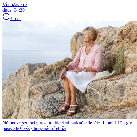
VědaŽivě.cz
dnes, 04:20
3 min
Německé seniorky nosí tenhle druh sukně celé léto. Ubírá i 10 kg v
pase, ale Češky ho pořád přehlíží