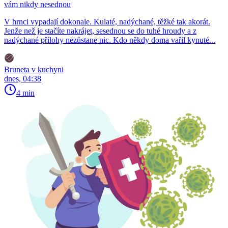
vám nikdy nesednou
V hrnci vypadají dokonale. Kulaté, nadýchané, těžké tak akorát.
Jenže než je stačíte nakrájet, sesednou se do tuhé hroudy a z
nadýchané přílohy nezůstane nic. Kdo někdy doma vařil kynuté...
Bruneta v kuchyni
dnes, 04:38
4 min