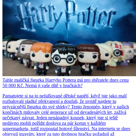
Tahle maličká figurka Harryho Pottera má pro sběratele dnes cenu
50 000 Kč. Nemá ji vaše dítě v hračkách?
Pamatujete si na to nefalšované dětské napětí, když jste jako malí
rozbalovali sladké překvapení a doufali, že uvnitř najdete tu
nejvzácnější figurku do své sbírky? Tento fenomén, který v našich
končinách milovaly celé generace už od devadesátých let, zažívá
nečekaný návrat. Jeden nenápadný kousek, který jste si ještě
nedávno mohli pořídit doslova za pár korun v každém
supermarketu, totiž rozpoutal hotové šílenství. Na internetu se dnes
objevují inzeráty, které za tuto drobnou hračku požadují až