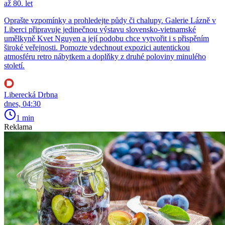
až 80. let
Oprašte vzpomínky a prohledejte půdy či chalupy. Galerie Lázně v
Liberci připravuje jedinečnou výstavu slovensko-vietnamské
umělkyně Kvet Nguyen a její podobu chce vytvořit i s přispěním
široké veřejnosti. Pomozte vdechnout expozici autentickou
atmosféru retro nábytkem a doplňky z druhé poloviny minulého
století.
Liberecká Drbna
dnes, 04:30
1 min
Reklama