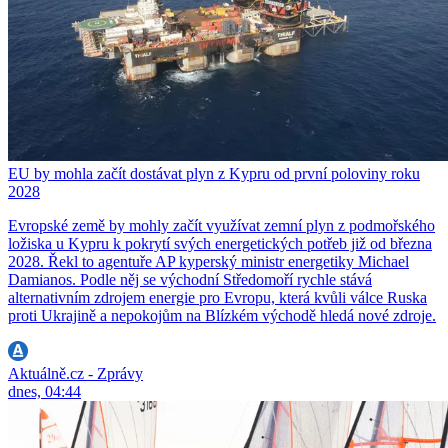
EU by mohla začít dostávat plyn z Kypru od první poloviny roku
2028
Evropské země by mohly začít využívat zemní plyn z podmořského
ložiska u Kypru k pokrytí svých energetických potřeb již od března
2028. Řekl to agentuře AP kyperský ministr energetiky Michael
Damianos. Podle něj se východní Středomoří rychle stává
alternativním zdrojem energie pro Evropu, která kvůli válce Ruska
proti Ukrajině a nepokojům na Blízkém východě hledá nové zdroje.
Aktuálně.cz - Zprávy
dnes, 04:44