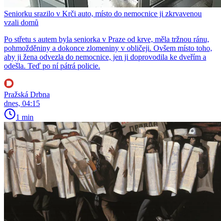
Seniorku srazilo v Krči auto, místo do nemocnice ji zkrvavenou
vzali domů
Po střetu s autem byla seniorka v Praze od krve, měla tržnou ránu,
pohmožděniny a dokonce zlomeniny v obličeji. Ovšem místo toho,
aby ji žena odvezla do nemocnice, jen ji doprovodila ke dveřím a
odešla. Teď po ní pátrá policie.
Pražská Drbna
dnes, 04:15
1 min