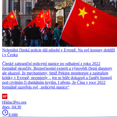
Nelegální čínská policie dál působí v Evropě. Na své krajany dohlíží
i v Česku
Čínské zahraniční policejní stanice po odhalení z roku 2022
formálně skončily. Bezpečnostní experti a výpovědi členů diaspory
ale ukazují, že mechanismy, jimiž Peking monitoruje a zastrašuje
kritiky v Evropě, nezmizely – jen se hůře dokazují a častěji fungují
pod civilním či digitálním krytím. I přesto, že Čína v roce 2022
formálně uzavřela své „policejní stanice“
HlídacíPes.org
dnes, 04:30
4 min