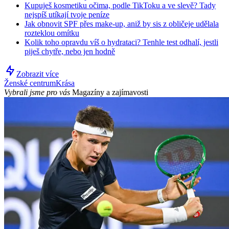
Kupuješ kosmetiku očima, podle TikToku a ve slevě? Tady
nejspíš utíkají tvoje peníze
Jak obnovit SPF přes make-up, aniž by sis z obličeje udělala
rozteklou omítku
Kolik toho opravdu víš o hydrataci? Tenhle test odhalí, jestli
piješ chytře, nebo jen hodně
Zobrazit více
Ženské centrum
Krása
Vybrali jsme pro vás
Magazíny a zajímavosti