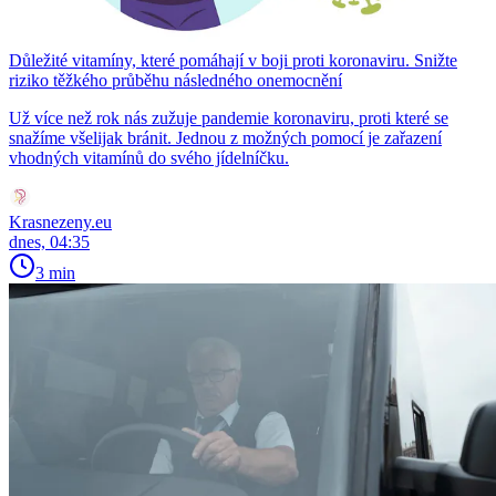
Důležité vitamíny, které pomáhají v boji proti koronaviru. Snižte
riziko těžkého průběhu následného onemocnění
Už více než rok nás zužuje pandemie koronaviru, proti které se
snažíme všelijak bránit. Jednou z možných pomocí je zařazení
vhodných vitamínů do svého jídelníčku.
Krasnezeny.eu
dnes, 04:35
3 min