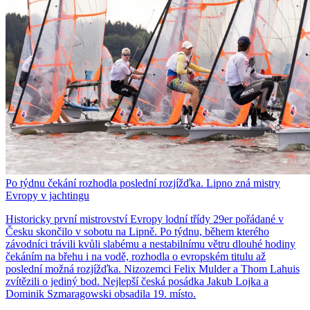
Po týdnu čekání rozhodla poslední rozjížďka. Lipno zná mistry
Evropy v jachtingu
Historicky první mistrovství Evropy lodní třídy 29er pořádané v
Česku skončilo v sobotu na Lipně. Po týdnu, během kterého
závodníci trávili kvůli slabému a nestabilnímu větru dlouhé hodiny
čekáním na břehu i na vodě, rozhodla o evropském titulu až
poslední možná rozjížďka. Nizozemci Felix Mulder a Thom Lahuis
zvítězili o jediný bod. Nejlepší česká posádka Jakub Lojka a
Dominik Szmaragowski obsadila 19. místo.