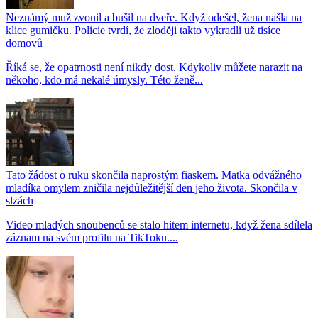
Neznámý muž zvonil a bušil na dveře. Když odešel, žena našla na
klice gumičku. Policie tvrdí, že zloději takto vykradli už tisíce
domovů
Říká se, že opatrnosti není nikdy dost. Kdykoliv můžete narazit na
někoho, kdo má nekalé úmysly. Této ženě...
Tato žádost o ruku skončila naprostým fiaskem. Matka odvážného
mladíka omylem zničila nejdůležitější den jeho života. Skončila v
slzách
Video mladých snoubenců se stalo hitem internetu, když žena sdílela
záznam na svém profilu na TikToku....