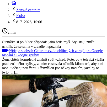
Ženské centrum
Krása
8. 7. 2026, 10:06
2 min
Čtenářka si po 50tce připadala jako šedá myš. Stylista ji změnil
natolik, že se sama v zrcadle nepoznala
Přidejte si obsah Centrum.cz do oblíbených zdrojů pro Google
hledání a Google zprávy
Žena chtěla kompletně změnit svůj vzhled. Poté, co v televizi viděla
práci známého stylisty, za ním cestovala několik kilometrů, aby z ní
mohl udělat jinou ženu. Přemýšleli jste někdy nad tím, jaké by to
bylo [...]...