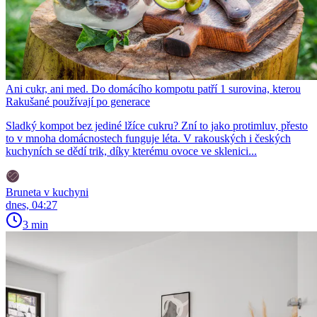
Ani cukr, ani med. Do domácího kompotu patří 1 surovina, kterou
Rakušané používají po generace
Sladký kompot bez jediné lžíce cukru? Zní to jako protimluv, přesto
to v mnoha domácnostech funguje léta. V rakouských i českých
kuchyních se dědí trik, díky kterému ovoce ve sklenici...
Bruneta v kuchyni
dnes, 04:27
3 min