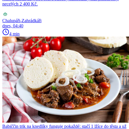
necelých 2 400 Kč.
Chalupáři-Zahrádkáři
dnes, 04:40
4 min
Babiččin trik na knedlíky funguje pokaždé: stačí 1 lžíce do těsta a už