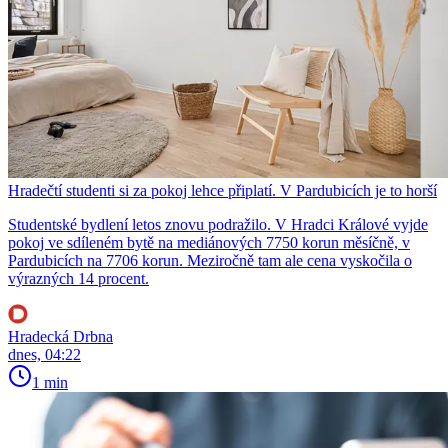
Hradečtí studenti si za pokoj lehce připlatí. V Pardubicích je to horší
Studentské bydlení letos znovu podražilo. V Hradci Králové vyjde
pokoj ve sdíleném bytě na mediánových 7750 korun měsíčně, v
Pardubicích na 7706 korun. Meziročně tam ale cena vyskočila o
výrazných 14 procent.
Hradecká Drbna
dnes, 04:22
1 min