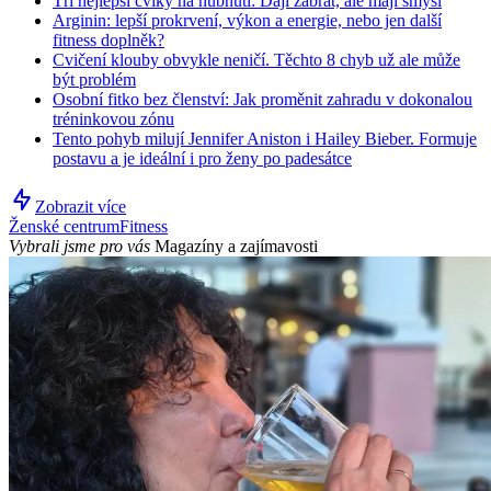
Tři nejlepší cviky na hubnutí: Dají zabrat, ale mají smysl
Arginin: lepší prokrvení, výkon a energie, nebo jen další
fitness doplněk?
Cvičení klouby obvykle neničí. Těchto 8 chyb už ale může
být problém
Osobní fitko bez členství: Jak proměnit zahradu v dokonalou
tréninkovou zónu
Tento pohyb milují Jennifer Aniston i Hailey Bieber. Formuje
postavu a je ideální i pro ženy po padesátce
Zobrazit více
Ženské centrum
Fitness
Vybrali jsme pro vás
Magazíny a zajímavosti