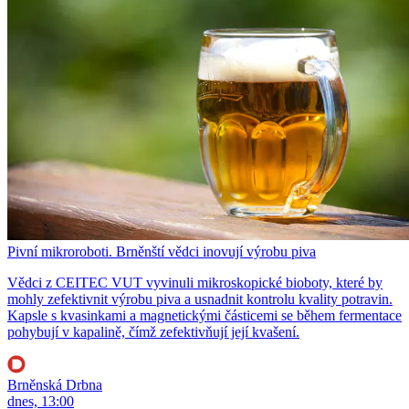
Pivní mikroroboti. Brněnští vědci inovují výrobu piva
Vědci z CEITEC VUT vyvinuli mikroskopické bioboty, které by
mohly zefektivnit výrobu piva a usnadnit kontrolu kvality potravin.
Kapsle s kvasinkami a magnetickými částicemi se během fermentace
pohybují v kapalině, čímž zefektivňují její kvašení.
Brněnská Drbna
dnes, 13:00