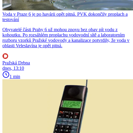
Voda v Praze 6 je po havárii opět pitná. PVK dokončily proplach a
testování
Obyvatelé části Prahy 6 už mohou znovu bez obav pít vodu z
kohoutku. Po rozsáhlém proplachu vodovodní sítě a laboratorním
rozboru vzorků Pražské vodovody a kanalizace potvrdily, že voda v
oblasti Veleslavína je opět pitná.
Pražská Drbna
dnes, 13:10
1 min