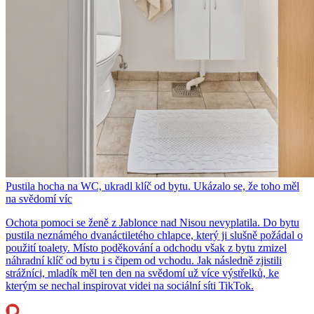
Pustila hocha na WC, ukradl klíč od bytu. Ukázalo se, že toho měl
na svědomí víc
Ochota pomoci se ženě z Jablonce nad Nisou nevyplatila. Do bytu
pustila neznámého dvanáctiletého chlapce, který ji slušně požádal o
použití toalety. Místo poděkování a odchodu však z bytu zmizel
náhradní klíč od bytu i s čipem od vchodu. Jak následně zjistili
strážníci, mladík měl ten den na svědomí už více výstřelků, ke
kterým se nechal inspirovat videi na sociální síti TikTok.