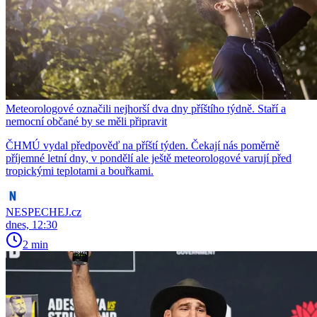
Meteorologové označili nejhorší dva dny příštího týdně. Staří a
nemocní občané by se měli připravit
ČHMÚ vydal předpověď na příští týden. Čekají nás poměrně
příjemné letní dny, v pondělí ale ještě meteorologové varují před
tropickými teplotami a bouřkami.
NESPECHEJ.cz
dnes, 12:30
2 min