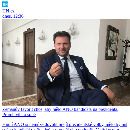
HN.cz
dnes, 12:36
Zemanův favorit chce, aby mělo ANO kandidáta na prezidenta.
Promluvil i o sobě
Hnutí ANO si nemůže dovolit přejít prezidentské volby, mělo by mít
svého kandidáta, případně aspoň někoho podpořit. V diskusním