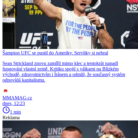
Šampion UFC se pustil do Ameriky. Servítky si nebral
Sean Strickland znovu zamířil mimo klec a tentokrát napadl
fungování vlastní země. Kritiku spojil s válkami na Blízkém
východě, zdravotnictvím i Íránem a odmítl, že současný systém
odpovídá kapitalismu.
MMAMAG.cz
dnes, 12:23
1 min
Reklama