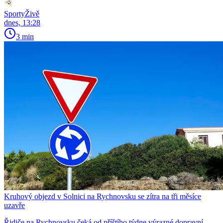
SportyŽivě
dnes, 13:28
3 min
Kruhový objezd v Solnici na Rychnovsku se zítra na tři měsíce
uzavře
Řidiče na Rychnovsku čeká od příštího týdne výrazné dopravní