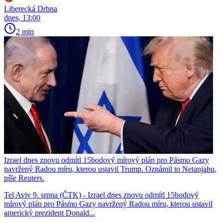
Liberecká Drbna
dnes, 13:00
2 min
Izrael dnes znovu odmítl 15bodový mírový plán pro Pásmo Gazy
navržený Radou míru, kterou ustavil Trump. Oznámil to Netanjahu,
píše Reuters.
Tel Aviv 9. srpna (ČTK) - Izrael dnes znovu odmítl 15bodový
mírový plán pro Pásmo Gazy navržený Radou míru, kterou ustavil
americký prezident Donald...