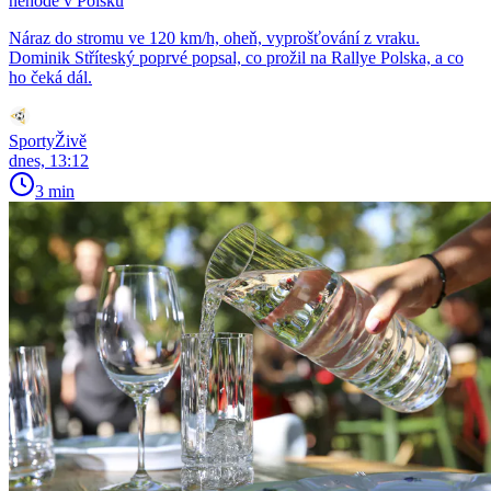
nehodě v Polsku
Náraz do stromu ve 120 km/h, oheň, vyprošťování z vraku.
Dominik Stříteský poprvé popsal, co prožil na Rallye Polska, a co
ho čeká dál.
SportyŽivě
dnes, 13:12
3 min