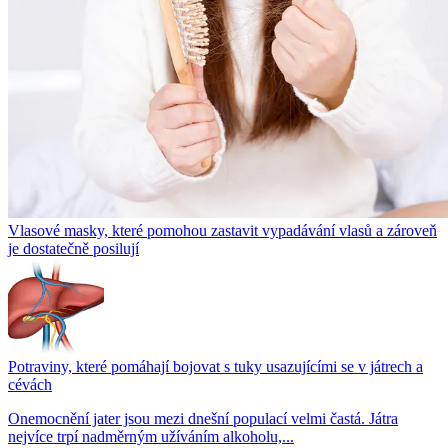
Vlasové masky, které pomohou zastavit vypadávání vlasů a zároveň
je dostatečně posilují
Potraviny, které pomáhají bojovat s tuky usazujícími se v játrech a
cévách
Onemocnění jater jsou mezi dnešní populací velmi častá. Játra
nejvíce trpí nadměrným užíváním alkoholu,...