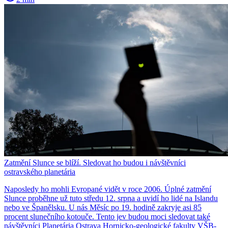
Zatmění Slunce se blíží. Sledovat ho budou i návštěvníci
ostravského planetária
Naposledy ho mohli Evropané vidět v roce 2006. Úplné zatmění
Slunce proběhne už tuto středu 12. srpna a uvidí ho lidé na Islandu
nebo ve Španělsku. U nás Měsíc po 19. hodině zakryje asi 85
procent slunečního kotouče. Tento jev budou moci sledovat také
návštěvníci Planetária Ostrava Hornicko-geologické fakulty VŠB-