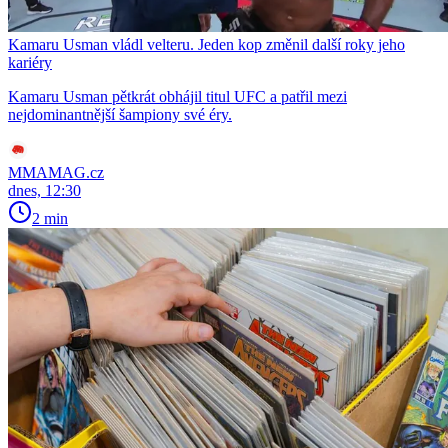
Kamaru Usman vládl velteru. Jeden kop změnil další roky jeho
kariéry
Kamaru Usman pětkrát obhájil titul UFC a patřil mezi
nejdominantnější šampiony své éry.
MMAMAG.cz
dnes, 12:30
2 min