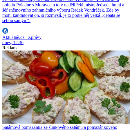
pořadu Poledne s Moravcem to v neděli řekl místopředseda hnutí a
šéf sněmovního zahraničního výboru Radek Vondráček. Zda by
mohl kandidovat on, si rozmyslí, je to podle něj velká „debata se
sebou samým“.
Aktuálně.cz - Zprávy
dnes, 12:36
Reklama
Salámová pomazánka ze šunkového salámu a pomazánkového