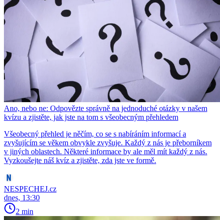
Ano, nebo ne: Odpovězte správně na jednoduché otázky v našem
kvízu a zjistěte, jak jste na tom s všeobecným přehledem
Všeobecný přehled je něčím, co se s nabíráním informací a
zvyšujícím se věkem obvykle zvyšuje. Každý z nás je přeborníkem
v jiných oblastech. Některé informace by ale měl mít každý z nás.
Vyzkoušejte náš kvíz a zjistěte, zda jste ve formě.
NESPECHEJ.cz
dnes, 13:30
2 min