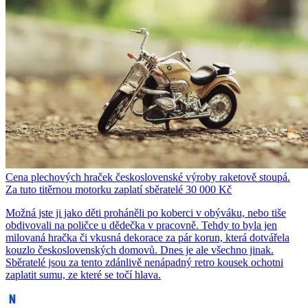
Cena plechových hraček československé výroby raketově stoupá.
Za tuto titěrnou motorku zaplatí sběratelé 30 000 Kč
Možná jste ji jako děti proháněli po koberci v obýváku, nebo tiše
obdivovali na poličce u dědečka v pracovně. Tehdy to byla jen
milovaná hračka či vkusná dekorace za pár korun, která dotvářela
kouzlo československých domovů. Dnes je ale všechno jinak.
Sběratelé jsou za tento zdánlivě nenápadný retro kousek ochotni
zaplatit sumu, ze které se točí hlava.