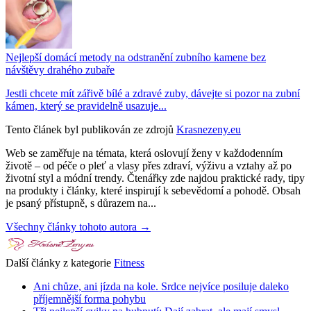
Nejlepší domácí metody na odstranění zubního kamene bez
návštěvy drahého zubaře
Jestli chcete mít zářivě bílé a zdravé zuby, dávejte si pozor na zubní
kámen, který se pravidelně usazuje...
Tento článek byl publikován ze zdrojů
Krasnezeny.eu
Web se zaměřuje na témata, která oslovují ženy v každodenním
životě – od péče o pleť a vlasy přes zdraví, výživu a vztahy až po
životní styl a módní trendy. Čtenářky zde najdou praktické rady, tipy
na produkty i články, které inspirují k sebevědomí a pohodě. Obsah
je psaný přístupně, s důrazem na...
Všechny články tohoto autora →
Další články z kategorie
Fitness
Ani chůze, ani jízda na kole. Srdce nejvíce posiluje daleko
příjemnější forma pohybu