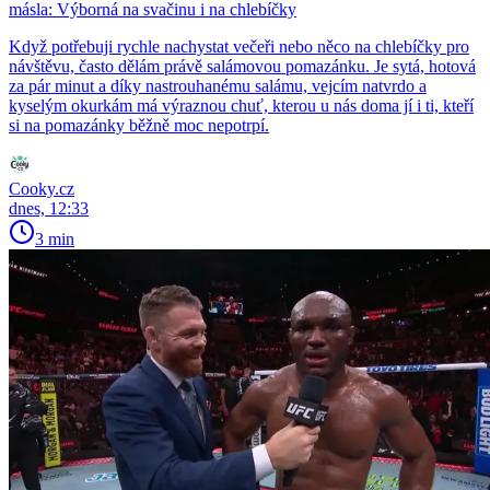
másla: Výborná na svačinu i na chlebíčky
Když potřebuji rychle nachystat večeři nebo něco na chlebíčky pro
návštěvu, často dělám právě salámovou pomazánku. Je sytá, hotová
za pár minut a díky nastrouhanému salámu, vejcím natvrdo a
kyselým okurkám má výraznou chuť, kterou u nás doma jí i ti, kteří
si na pomazánky běžně moc nepotrpí.
Cooky.cz
dnes, 12:33
3 min