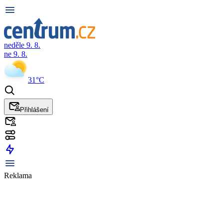
neděle 9. 8.
ne 9. 8.
31°C
Přihlášení
Reklama