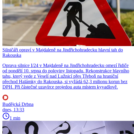
Silničáři opraví v Majdaleně na Jindřichohradecku hlavní tah do
Rakouska
Oprava silnice I/24 v Majdaleně na Jindřichohradecku omezí řidiče
od pondělí 10. srpna do poloviny listopadu. Rekonstrukce hlavního
tahu, který vede z Veselí nad Lužnicí přes Třeboň na hraniční
přechod Halámky do Rakouska, si vyžádá 62,3 milionu korun bez
DPH. Při částečné uzavírce projedou auta místem kyvadlově.
Budějcká Drbna
dnes, 13:33
1 min