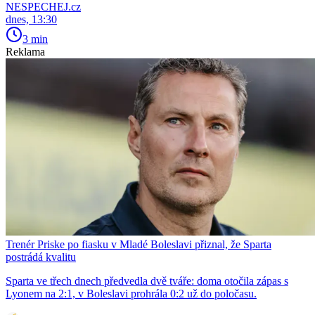
NESPECHEJ.cz
dnes, 13:30
3 min
Reklama
Trenér Priske po fiasku v Mladé Boleslavi přiznal, že Sparta
postrádá kvalitu
Sparta ve třech dnech předvedla dvě tváře: doma otočila zápas s
Lyonem na 2:1, v Boleslavi prohrála 0:2 už do poločasu.