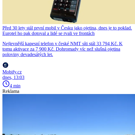
Před 30 lety stál první mobil v Česku jako ojetina, dnes je to poklad.
Eurotel ho pak dotoval a lidé se rvali ve frontách
Nejlevnější kapesní telefon v české NMT síti stál 33 794 Kč. K
tomu aktivace za 7 900 Kč. Dohromady víc než slušná ojetina
poloviny devadesátých let.
Mobify.cz
dnes, 13:03
4 min
Reklama