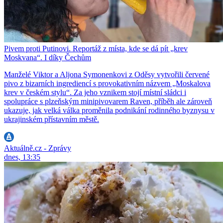
Pivem proti Putinovi. Reportáž z místa, kde se dá pít „krev
Moskvana“. I díky Čechům
Manželé Viktor a Aljona Symonenkovi z Oděsy vytvořili červené
pivo z bizarních ingrediencí s provokativním názvem „Moskalova
krev v českém stylu“. Za jeho vznikem stojí místní sládci i
spolupráce s plzeňským minipivovarem Raven, příběh ale zároveň
ukazuje, jak velká válka proměnila podnikání rodinného byznysu v
ukrajinském přístavním městě.
Aktuálně.cz - Zprávy
dnes, 13:35