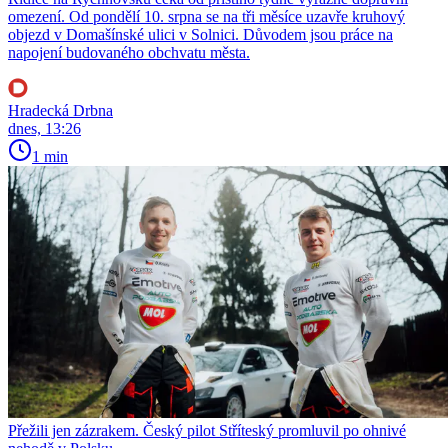
omezení. Od pondělí 10. srpna se na tři měsíce uzavře kruhový
objezd v Domašínské ulici v Solnici. Důvodem jsou práce na
napojení budovaného obchvatu města.
Hradecká Drbna
dnes, 13:26
1 min
Přežili jen zázrakem. Český pilot Stříteský promluvil po ohnivé