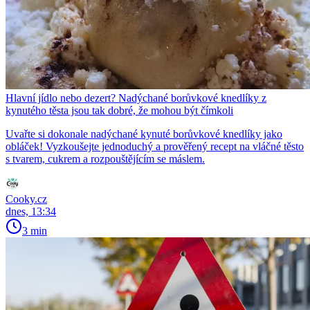
Hlavní jídlo nebo dezert? Nadýchané borůvkové knedlíky z
kynutého těsta jsou tak dobré, že mohou být čímkoli
Uvařte si dokonale nadýchané kynuté borůvkové knedlíky jako
obláček! Vyzkoušejte jednoduchý a prověřený recept na vláčné těsto
s tvarem, cukrem a rozpouštějícím se máslem.
Cooky.cz
dnes, 13:34
3 min