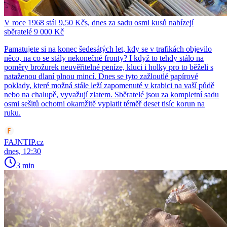
V roce 1968 stál 9,50 Kčs, dnes za sadu osmi kusů nabízejí
sběratelé 9 000 Kč
Pamatujete si na konec šedesátých let, kdy se v trafikách objevilo
něco, na co se stály nekonečné fronty? I když to tehdy stálo na
poměry brožurek neuvěřitelné peníze, kluci i holky pro to běželi s
nataženou dlaní plnou mincí. Dnes se tyto zažloutlé papírové
poklady, které možná stále leží zapomenuté v krabici na vaší půdě
nebo na chalupě, vyvažují zlatem. Sběratelé jsou za kompletní sadu
osmi sešitů ochotni okamžitě vyplatit téměř deset tisíc korun na
ruku.
FAJNTIP.cz
dnes, 12:30
3 min