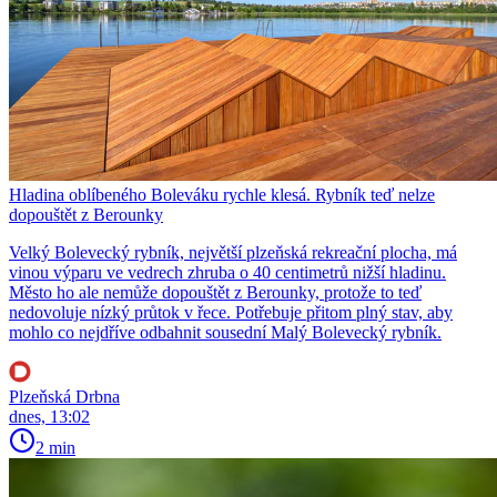
Hladina oblíbeného Boleváku rychle klesá. Rybník teď nelze
dopouštět z Berounky
Velký Bolevecký rybník, největší plzeňská rekreační plocha, má
vinou výparu ve vedrech zhruba o 40 centimetrů nižší hladinu.
Město ho ale nemůže dopouštět z Berounky, protože to teď
nedovoluje nízký průtok v řece. Potřebuje přitom plný stav, aby
mohlo co nejdříve odbahnit sousední Malý Bolevecký rybník.
Plzeňská Drbna
dnes, 13:02
2 min