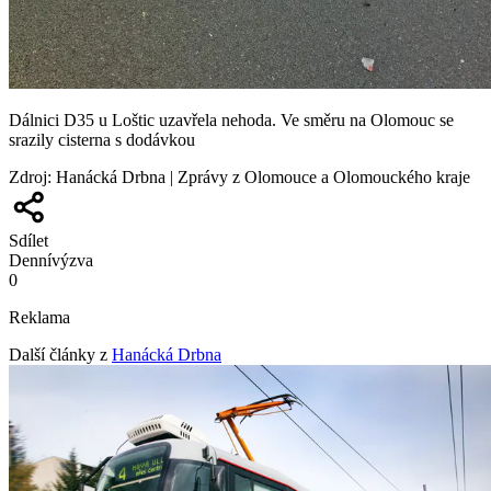
Dálnici D35 u Loštic uzavřela nehoda. Ve směru na Olomouc se
srazily cisterna s dodávkou
Zdroj
:
Hanácká Drbna | Zprávy z Olomouce a Olomouckého kraje
Sdílet
Denní
výzva
0
Reklama
Další články z
Hanácká Drbna