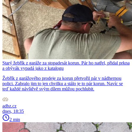
Starý žebřík z garáže za stopadesát korun. Pár ho natřel, přidal prkna
a obývák vypadá jako z katalogu
Žebřík z garážového prodeje za korun přetvořil pár v nádhernou
polici. Zabralo jim to jen chvilku a stálo je to pár korun. Navíc se
teď každé návštěvě svým dílem můžou pochlubit.
adbz.cz
dnes, 18:35
2 min