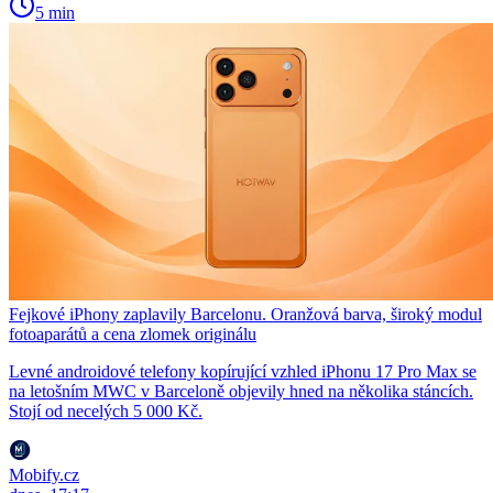
5 min
Fejkové iPhony zaplavily Barcelonu. Oranžová barva, široký modul
fotoaparátů a cena zlomek originálu
Levné androidové telefony kopírující vzhled iPhonu 17 Pro Max se
na letošním MWC v Barceloně objevily hned na několika stáncích.
Stojí od necelých 5 000 Kč.
Mobify.cz