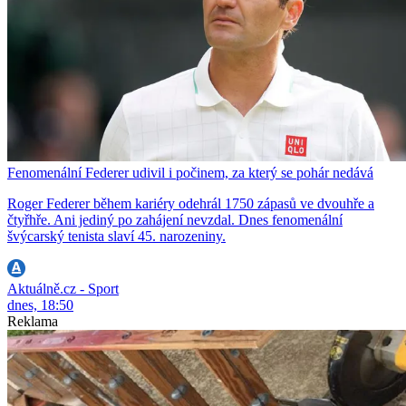
Fenomenální Federer udivil i počinem, za který se pohár nedává
Roger Federer během kariéry odehrál 1750 zápasů ve dvouhře a
čtyřhře. Ani jediný po zahájení nevzdal. Dnes fenomenální
švýcarský tenista slaví 45. narozeniny.
Aktuálně.cz - Sport
dnes, 18:50
Reklama