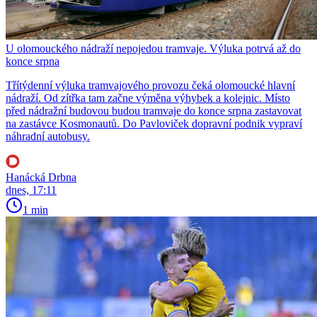
U olomouckého nádraží nepojedou tramvaje. Výluka potrvá až do
konce srpna
Třítýdenní výluka tramvajového provozu čeká olomoucké hlavní
nádraží. Od zítřka tam začne výměna výhybek a kolejnic. Místo
před nádražní budovou budou tramvaje do konce srpna zastavovat
na zastávce Kosmonautů. Do Pavloviček dopravní podnik vypraví
náhradní autobusy.
Hanácká Drbna
dnes, 17:11
1 min