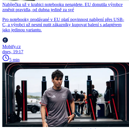
Nabíječku už v krabici notebooku nenajdete. EU donutila výrobce
změnit pravidla, od dubna jedině za své
Pro notebooky prodávané v EU platí povinnost nabíjení přes USB-
C, a výrobci už nesmí nutit zákazníky kupovat balení s adaptérem
jako jedinou variantu.
Mobify.cz
dnes, 19:17
5 min