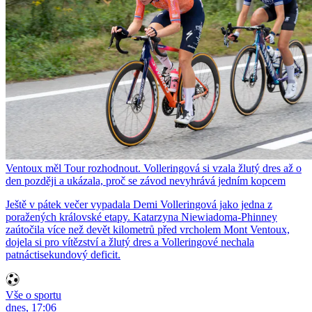
Ventoux měl Tour rozhodnout. Volleringová si vzala žlutý dres až o
den později a ukázala, proč se závod nevyhrává jedním kopcem
Ještě v pátek večer vypadala Demi Volleringová jako jedna z
poražených královské etapy. Katarzyna Niewiadoma-Phinney
zaútočila více než devět kilometrů před vrcholem Mont Ventoux,
dojela si pro vítězství a žlutý dres a Volleringové nechala
patnáctisekundový deficit.
Vše o sportu
dnes, 17:06