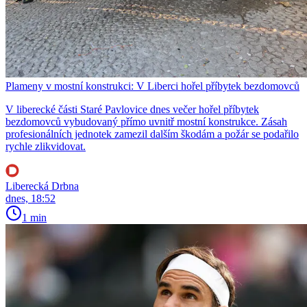
Plameny v mostní konstrukci: V Liberci hořel příbytek bezdomovců
V liberecké části Staré Pavlovice dnes večer hořel příbytek
bezdomovců vybudovaný přímo uvnitř mostní konstrukce. Zásah
profesionálních jednotek zamezil dalším škodám a požár se podařilo
rychle zlikvidovat.
Liberecká Drbna
dnes, 18:52
1 min