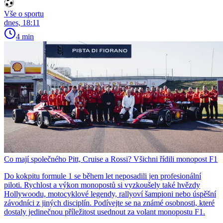
Vše o sportu
dnes, 18:11
4 min
Co mají společného Pitt, Cruise a Rossi? Všichni řídili monopost F1
Do kokpitu formule 1 se během let neposadili jen profesionální
piloti. Rychlost a výkon monopostů si vyzkoušely také hvězdy
Hollywoodu, motocyklové legendy, rallyoví šampioni nebo úspěšní
závodníci z jiných disciplín. Podívejte se na známé osobnosti, které
dostaly jedinečnou příležitost usednout za volant monopostu F1.