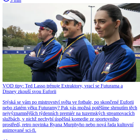
3 min
VOD tipy: Ted Lasso trénuje Extraktory, vrací se Futurama a
Disney zkouší svou Euforii
Stýská se vám po mistrovství světa ve fotbale, po skončené Euforii
nebo zlatém věku Futuramy? Pak vás možná potěšíme shrnutím těch
nejvýznamnějších týdenních premiér na tuzemských streamovacích
službách, v nichž nechybí úspěšná komedie ze sportovního
prostředí, retro novinka Ryana Murphyho nebo nová řada kultovní
animované sci-fi.