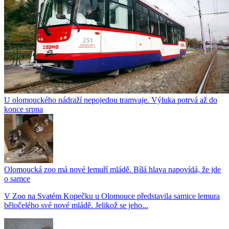
U olomouckého nádraží nepojedou tramvaje. Výluka potrvá až do
konce srpna
Olomoucká zoo má nové lemuří mládě. Bílá hlava napovídá, že jde
o samce
V Zoo na Svatém Kopečku u Olomouce představila samice lemura
běločelého své nové mládě. Jelikož se jeho...