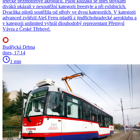
letecké bezmotorové akrobacii. Piloti kluzáků se dnes stovkám
diváků ukázali v nesoutěžní kategorii freestyle a při exhibicích.
Dvacítka pilotů soutěžila od středy ve dvou kategoriích. V kategorii
advanced zvítězil Aleš Ferra mladší z jindřichohradecké aeroklubu a
v kategorii unlimited vyhrál dlouhodobý reprezentant Přemysl
Vávra z České Třebové.
Budějcká Drbna
dnes, 17:14
1 min