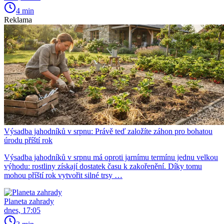
4 min
Reklama
Výsadba jahodníků v srpnu: Právě teď založíte záhon pro bohatou
úrodu příští rok
Výsadba jahodníků v srpnu má oproti jarnímu termínu jednu velkou
výhodu: rostliny získají dostatek času k zakořenění. Díky tomu
mohou příští rok vytvořit silné trsy …
Planeta zahrady
dnes, 17:05