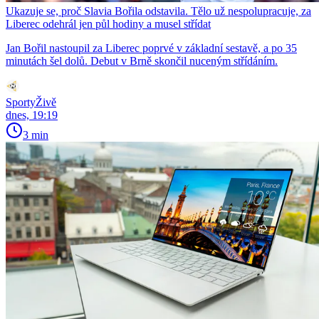
Ukazuje se, proč Slavia Bořila odstavila. Tělo už nespolupracuje, za
Liberec odehrál jen půl hodiny a musel střídat
Jan Bořil nastoupil za Liberec poprvé v základní sestavě, a po 35
minutách šel dolů. Debut v Brně skončil nuceným střídáním.
SportyŽivě
dnes, 19:19
3 min