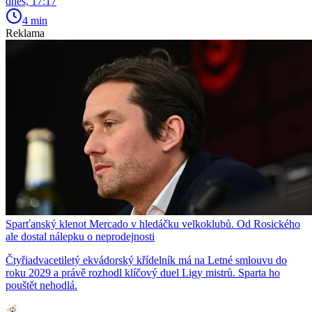
dnes, 17:17
4 min
Reklama
Sparťanský klenot Mercado v hledáčku velkoklubů. Od Rosického
ale dostal nálepku o neprodejnosti
Čtyřiadvacetiletý ekvádorský křídelník má na Letné smlouvu do
roku 2029 a právě rozhodl klíčový duel Ligy mistrů. Sparta ho
pouštět nehodlá.