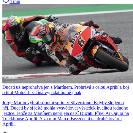
4 min
Ducati už neprohrává jen s Martínem. Prohrává s celou Aprilií a boj
o titul MotoGP začíná vypadat úplně jinak
Jorge Martín vyhrál sobotní sprint v Silverstonu. Kdyby šlo jen o
něj, Ducati by si ještě mohla vysvětlovat výsledek kvalitou jednoho
jezdce. Jenže za Martínem nepřijela další Ducati. Přijel Ai Ogura na
Trackhouse Aprilii. A za ním Marco Bezzecchi na druhé tovární
Aprilii.