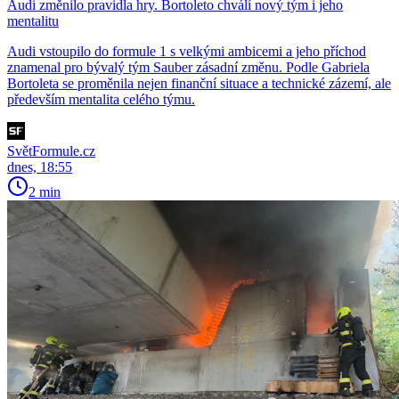
Audi změnilo pravidla hry. Bortoleto chválí nový tým i jeho
mentalitu
Audi vstoupilo do formule 1 s velkými ambicemi a jeho příchod
znamenal pro bývalý tým Sauber zásadní změnu. Podle Gabriela
Bortoleta se proměnila nejen finanční situace a technické zázemí, ale
především mentalita celého týmu.
SvětFormule.cz
dnes, 18:55
2 min