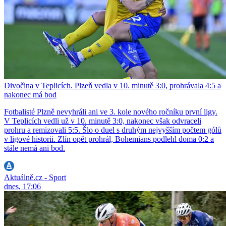
Divočina v Teplicích. Plzeň vedla v 10. minutě 3:0, prohrávala 4:5 a
nakonec má bod
Fotbalisté Plzně nevyhráli ani ve 3. kole nového ročníku první ligy.
V Teplicích vedli už v 10. minutě 3:0, nakonec však odvraceli
prohru a remizovali 5:5. Šlo o duel s druhým nejvyšším počtem gólů
v ligové historii. Zlín opět prohrál, Bohemians podlehl doma 0:2 a
stále nemá ani bod.
Aktuálně.cz - Sport
dnes, 17:06