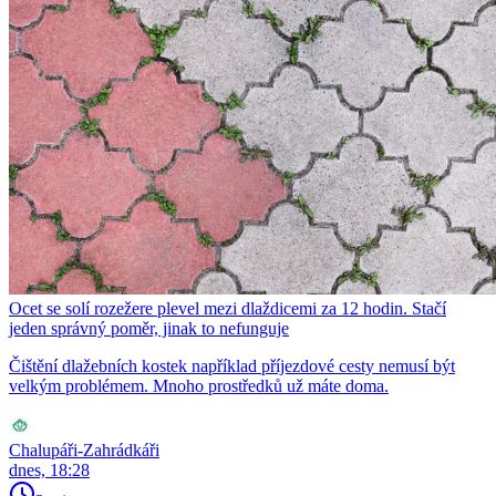
Ocet se solí rozežere plevel mezi dlaždicemi za 12 hodin. Stačí
jeden správný poměr, jinak to nefunguje
Čištění dlažebních kostek například příjezdové cesty nemusí být
velkým problémem. Mnoho prostředků už máte doma.
Chalupáři-Zahrádkáři
dnes, 18:28