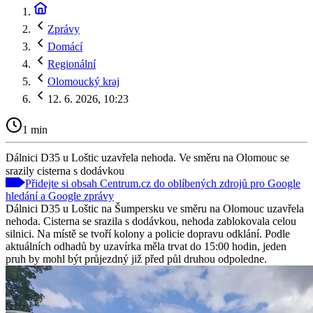
Zprávy
Domácí
Regionální
Olomoucký kraj
12. 6. 2026, 10:23
1 min
Dálnici D35 u Loštic uzavřela nehoda. Ve směru na Olomouc se
srazily cisterna s dodávkou
Přidejte si obsah Centrum.cz do oblíbených zdrojů pro Google
hledání a Google zprávy
Dálnici D35 u Loštic na Šumpersku ve směru na Olomouc uzavřela
nehoda. Cisterna se srazila s dodávkou, nehoda zablokovala celou
silnici. Na místě se tvoří kolony a policie dopravu odklání. Podle
aktuálních odhadů by uzavírka měla trvat do 15:00 hodin, jeden
pruh by mohl být průjezdný již před půl druhou odpoledne.