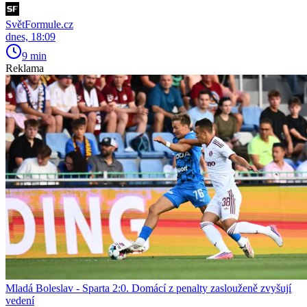
SvětFormule.cz
dnes, 18:09
9 min
Reklama
Mladá Boleslav - Sparta 2:0. Domácí z penalty zaslouženě zvyšují
vedení