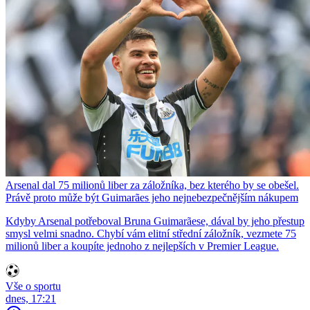
Arsenal dal 75 milionů liber za záložníka, bez kterého by se obešel.
Právě proto může být Guimarães jeho nejnebezpečnějším nákupem
Kdyby Arsenal potřeboval Bruna Guimarãese, dával by jeho přestup
smysl velmi snadno. Chybí vám elitní střední záložník, vezmete 75
milionů liber a koupíte jednoho z nejlepších v Premier League.
Vše o sportu
dnes, 17:21