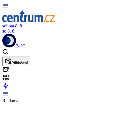
sobota 8. 8.
so 8. 8.
24°C
Přihlášení
Reklama