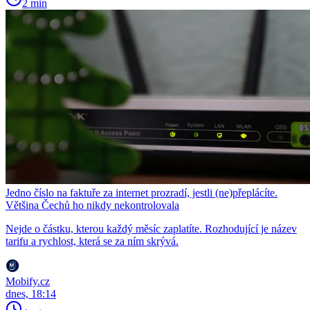
2 min
Jedno číslo na faktuře za internet prozradí, jestli (ne)přeplácíte.
Většina Čechů ho nikdy nekontrolovala
Nejde o částku, kterou každý měsíc zaplatíte. Rozhodující je název
tarifu a rychlost, která se za ním skrývá.
Mobify.cz
dnes, 18:14