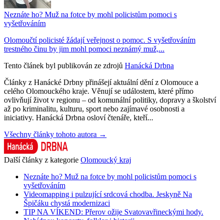
Neznáte ho? Muž na fotce by mohl policistům pomoci s
vyšetřováním
Olomoučtí policisté žádají veřejnost o pomoc. S vyšetřováním
trestného činu by jim mohl pomoci neznámý muž,...
Tento článek byl publikován ze zdrojů
Hanácká Drbna
Články z Hanácké Drbny přinášejí aktuální dění z Olomouce a
celého Olomouckého kraje. Věnují se událostem, které přímo
ovlivňují život v regionu – od komunální politiky, dopravy a školství
až po kriminalitu, kulturu, sport nebo zajímavé osobnosti a
iniciativy. Hanácká Drbna osloví čtenáře, kteří...
Všechny články tohoto autora →
Další články z kategorie
Olomoucký kraj
Neznáte ho? Muž na fotce by mohl policistům pomoci s
vyšetřováním
Videomapping i pulzující srdcová chodba. Jeskyně Na
Špičáku chystá modernizaci
TIP NA VÍKEND: Přerov ožije Svatovavřineckými hody.