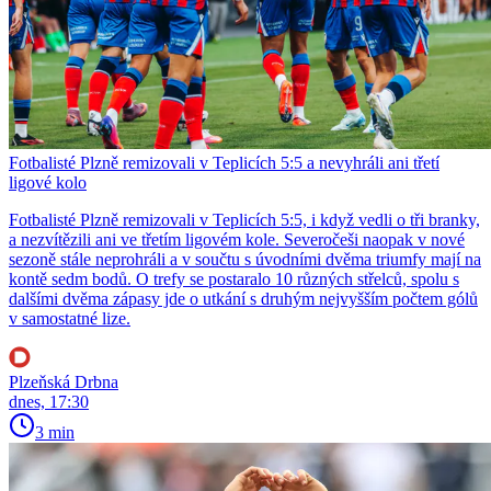
Fotbalisté Plzně remizovali v Teplicích 5:5 a nevyhráli ani třetí
ligové kolo
Fotbalisté Plzně remizovali v Teplicích 5:5, i když vedli o tři branky,
a nezvítězili ani ve třetím ligovém kole. Severočeši naopak v nové
sezoně stále neprohráli a v součtu s úvodními dvěma triumfy mají na
kontě sedm bodů. O trefy se postaralo 10 různých střelců, spolu s
dalšími dvěma zápasy jde o utkání s druhým nejvyšším počtem gólů
v samostatné lize.
Plzeňská Drbna
dnes, 17:30
3 min