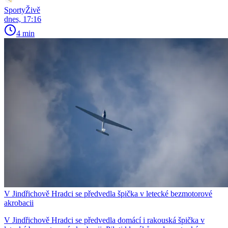
SportyŽivě
dnes, 17:16
4 min
V Jindřichově Hradci se předvedla špička v letecké bezmotorové
akrobacii
V Jindřichově Hradci se předvedla domácí i rakouská špička v