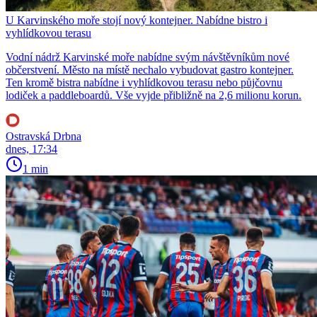
U Karvinského moře stojí nový kontejner. Nabídne bistro i
vyhlídkovou terasu
Vodní nádrž Karvinské moře nabídne svým návštěvníkům nové
občerstvení. Město na místě nechalo vybudovat gastro kontejner.
Ten kromě bistra nabídne i vyhlídkovou terasu nebo půjčovnu
lodiček a paddleboardů. Vše vyjde přibližně na 2,6 milionu korun.
Ostravská Drbna
dnes, 17:34
1 min