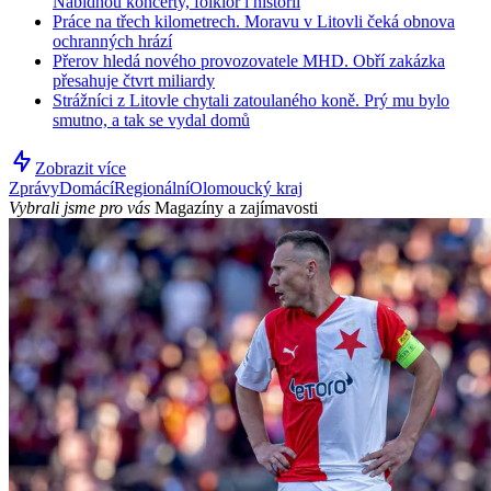
Nabídnou koncerty, folklor i historii
Práce na třech kilometrech. Moravu v Litovli čeká obnova
ochranných hrází
Přerov hledá nového provozovatele MHD. Obří zakázka
přesahuje čtvrt miliardy
Strážníci z Litovle chytali zatoulaného koně. Prý mu bylo
smutno, a tak se vydal domů
Zobrazit více
Zprávy
Domácí
Regionální
Olomoucký kraj
Vybrali jsme pro vás
Magazíny a zajímavosti