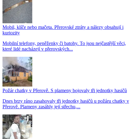
Mobil, klíče nebo mačeta. Přerovské ztráty a nálezy obsahují i
kuriozity
Mobilní telefony, peněženky či batohy. To jsou nejčastější věci,
které lidé nacházejí v přerovských...
Požár chatky v Přerově. S plameny bojovaly tři jednotky hasičů
Dnes brzy ráno zasahovaly tři jednotky hasičů u požáru chatky v
Přerově. Plameny zasáhly její střechu,...