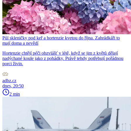
Půl skleničky pod keř a hortenzie kvetou do října. Zahrádkáři to
mají doma a nevědí
Hortenzie chtějí péči obzvlášť v létě, když se jim z květů dělají
nadýchané koule jako z pohádky. Právě tehdy potřebují pořádnou
porci živin.
adbz.cz
dnes, 20:50
2 min