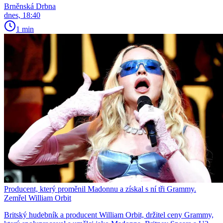
Brněnská Drbna
dnes, 18:40
1 min
Producent, který proměnil Madonnu a získal s ní tři Grammy.
Zemřel William Orbit
Britský hudebník a producent William Orbit, držitel ceny Grammy,