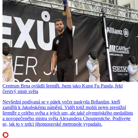
Centrum Brna ovládli šermíři. Jsem jako Kung Fu Panda, řekl
čerstvý mistr světa
Nevšední podívaná se v pátek večer naskytla Brňanům, kteří
zamířili k Jakubskému náměstí. Vidět totiž mohli nejen prestižní
šermíře z celého světa a jejich um, ale také olympijského medailistu
a novopečeného mistra světa Alexandera Choupenitche. Podívejte
se, jak to v srdci jihomoravské metropole vypadalo.