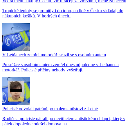
Vedra mění nákupy Čechů, víc utrácejí za zmrzlinu, méně za pečení
Tropické teploty se promítly i do toho, co lidé v Česku vkládají do
nákupních košíků. V horkých dnech...
V Letňanech zemřel motorkář, srazil se s osobním autem
Po srážce s osobním autem zemřel dnes odpoledne v Letňanech
motorkář. Policisté příčiny nehody vyšetřují.
Policisté odvolali pátrání po malém autistovi z Letné
Rodiče a policisté pátrali po devítiletém autistickém chlapci, který v
pátek dopoledne odešel domova na...