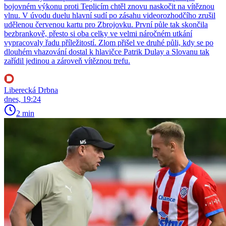
bojovném výkonu proti Teplicím chtěl znovu naskočit na vítěznou
vlnu. V úvodu duelu hlavní sudí po zásahu videorozhodčího zrušil
udělenou červenou kartu pro Zbrojovku. První půle tak skončila
bezbrankově, přesto si oba celky ve velmi náročném utkání
vypracovaly řadu příležitostí. Zlom přišel ve druhé půli, kdy se po
dlouhém vhazování dostal k hlavičce Patrik Dulay a Slovanu tak
zařídil jedinou a zároveň vítěznou trefu.
Liberecká Drbna
dnes, 19:24
2 min