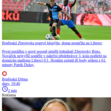
Brněnská Zbrojovka poprvé klopýtla, doma nestačila na Liberec
První porážku v nové sezoně utrpěli fotbalisté Zbrojovky Brno.
Nováček nejvyšší soutěže v páteční předehrávce 3. kola podlehl na
domácím stadionu Liberci 0:1. Hostům zajistil tři body gólem z 61.
minuty Patrik Dulay.
Brněnská Drbna
dnes, 19:40
2 min
Reklama