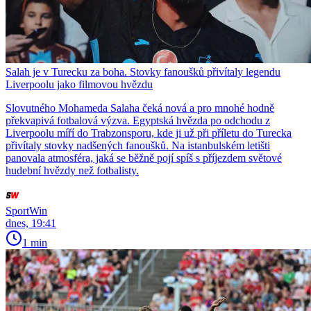
Salah je v Turecku za boha. Stovky fanoušků přivítaly legendu
Liverpoolu jako filmovou hvězdu
Slovutného Mohameda Salaha čeká nová a pro mnohé hodně
překvapivá fotbalová výzva. Egyptská hvězda po odchodu z
Liverpoolu míří do Trabzonsporu, kde ji už při příletu do Turecka
přivítaly stovky nadšených fanoušků. Na istanbulském letišti
panovala atmosféra, jaká se běžně pojí spíš s příjezdem světové
hudební hvězdy než fotbalisty.
SportWin
dnes, 19:41
1 min