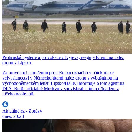
Protiruská hysterie a provokace z Kyjeva, reaguje Kreml na nález
dronu v Lipsku
Za provokaci namířenou proti Rusku označilo v pátek ruské
velvyslanectví v Německu úterní nález dronu s výbušninou na
východoněmeckém letišti Lipsko/Halle. Informuje o tom agentura
DPA. Berlín oficiálně Moskvu v souvislosti s tímto případem z
ničeho neobvinil.
Aktuálně.cz - Zprávy
dnes, 20:23