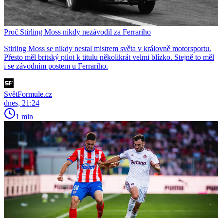
Proč Stirling Moss nikdy nezávodil za Ferrariho
Stirling Moss se nikdy nestal mistrem světa v královně motorsportu.
Přesto měl britský pilot k titulu několikrát velmi blízko. Stejně to měl
i se závodním postem u Ferrariho.
SvětFormule.cz
dnes, 21:24
1 min