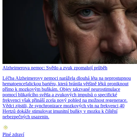
Alzheimerova nemoc: Světlo a zvuk zpomalují průběh
Léčba Alzheimerovy nemoci narážela dlouhá léta na neprostupnou
hematoencefalickou bariéru, která bránila většině léků proniknout
přímo k mozkovým buňkám. Objev takzvané neurostimulace
pomocí blikajícího světla a zvukových impulsů o specifické
frekvenci však přináší zcela nový pohled na možnost regenerace.
Vědci zjistili, že synchronizace mozkových vln na frekvenci 40
Hertzů dokáže stimulovat imunitní buňky v mozku k čištění
nebezpečných usazenin.
Plné zdraví