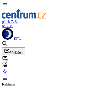
pátek 7. 8.
pá 7. 8.
19°C
Přihlášení
Reklama