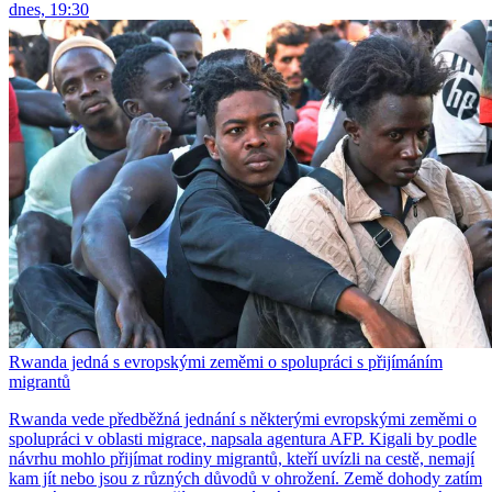
dnes, 19:30
Rwanda jedná s evropskými zeměmi o spolupráci s přijímáním
migrantů
Rwanda vede předběžná jednání s některými evropskými zeměmi o
spolupráci v oblasti migrace, napsala agentura AFP. Kigali by podle
návrhu mohlo přijímat rodiny migrantů, kteří uvízli na cestě, nemají
kam jít nebo jsou z různých důvodů v ohrožení. Země dohody zatím