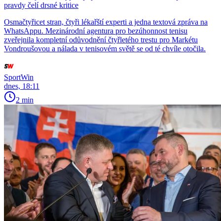
pravdy čelí drsné kritice
Osmačtyřicet stran, čtyři lékařští experti a jedna textová zpráva na
WhatsAppu. Mezinárodní agentura pro bezúhonnost tenisu
zveřejnila kompletní odůvodnění čtyřletého trestu pro Markétu
Vondroušovou a nálada v tenisovém světě se od té chvíle otočila.
SportWin
dnes, 18:11
2 min