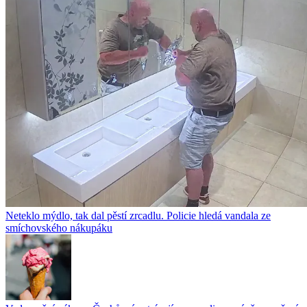
Neteklo mýdlo, tak dal pěstí zrcadlu. Policie hledá vandala ze
smíchovského nákupáku