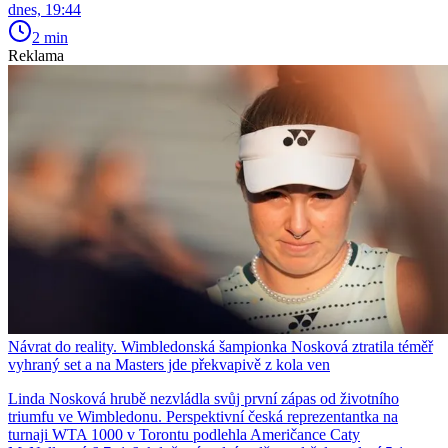
dnes, 19:44
2 min
Reklama
Návrat do reality. Wimbledonská šampionka Nosková ztratila téměř
vyhraný set a na Masters jde překvapivě z kola ven
Linda Nosková hrubě nezvládla svůj první zápas od životního
triumfu ve Wimbledonu. Perspektivní česká reprezentantka na
turnaji WTA 1000 v Torontu podlehla Američance Caty