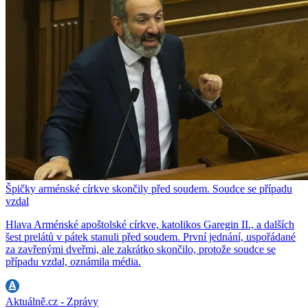
Špičky arménské církve skončily před soudem. Soudce se případu
vzdal
Hlava Arménské apoštolské církve, katolikos Garegin II., a dalších
šest prelátů v pátek stanuli před soudem. První jednání, uspořádané
za zavřenými dveřmi, ale zakrátko skončilo, protože soudce se
případu vzdal, oznámila média.
Aktuálně.cz - Zprávy