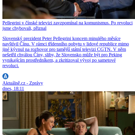
Pellegrini v čínské televizi zavzpomínal na komunismus. Po revoluci
jsme chybovali, přiznal
Slovenský prezident Peter Pellegrini koncem minulého měsíce
navštívil Čínu. V rámci třídenního pobytu v lidové republice mimo
jiné kývnul na rozhovor pro tamější státní televizi CGTN. V něm
nešetřil chválou Číny, sliby, že Slovensko může být pro Peking
vynikajícím prostředníkem, a zkritizoval vývoj po sametové
revoluci.
Aktuálně.cz - Zprávy
dnes, 18:11