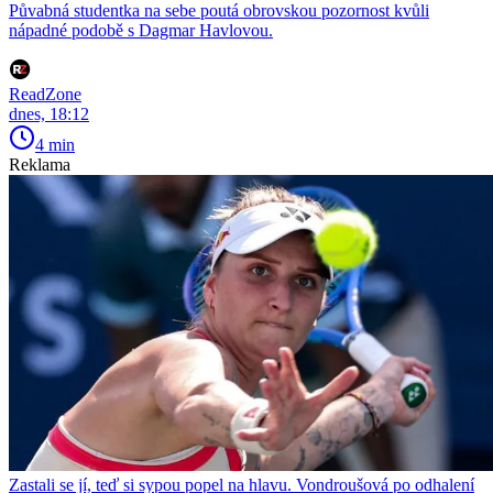
Půvabná studentka na sebe poutá obrovskou pozornost kvůli
nápadné podobě s Dagmar Havlovou.
ReadZone
dnes, 18:12
4 min
Reklama
Zastali se jí, teď si sypou popel na hlavu. Vondroušová po odhalení