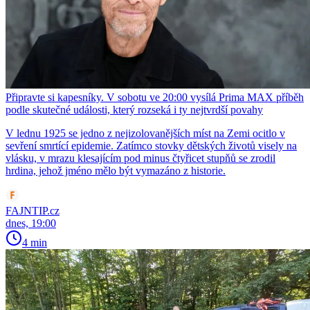
Připravte si kapesníky. V sobotu ve 20:00 vysílá Prima MAX příběh
podle skutečné události, který rozseká i ty nejtvrdší povahy
V lednu 1925 se jedno z nejizolovanějších míst na Zemi ocitlo v
sevření smrtící epidemie. Zatímco stovky dětských životů visely na
vlásku, v mrazu klesajícím pod minus čtyřicet stupňů se zrodil
hrdina, jehož jméno mělo být vymazáno z historie.
FAJNTIP.cz
dnes, 19:00
4 min