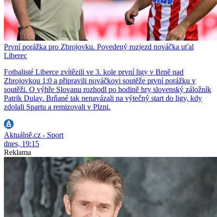
První porážka pro Zbrojovku. Povedený rozjezd nováčka uťal
Liberec
Fotbalisté Liberce zvítězili ve 3. kole první ligy v Brně nad
Zbrojovkou 1:0 a připravili nováčkovi soutěže první porážku v
soutěži. O výhře Slovanu rozhodl po hodině hry slovenský záložník
Patrik Dulay. Brňané tak nenavázali na výtečný start do ligy, kdy
zdolali Spartu a remizovali v Plzni.
Aktuálně.cz - Sport
dnes, 19:15
Reklama