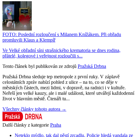
FOTO: Poslední rozloučení s Milanem Knížákem. Při obřadu
promluvili Klaus a Klempíř
Ve Velké obřadní síni strašnického krematoria se dnes rodina,
přátelé, kolegové i veřejnost rozloučili s...
Tento článek byl publikován ze zdrojů
Pražská Drbna
Pražská Drbna sleduje tep metropole z první ruky. V záplavě
celostátních zpráv nabízí pohled z ulice – na to, co se děje v
městských částech, mezi lidmi, v dopravě, na radnici i v kultuře.
Neřeší jen velké kauzy, ale i malé události, které utvářejí každodenní
život v hlavním městě. Čtenáři tu...
Všechny články tohoto autora →
Další články z kategorie
Praha
Neteklo mýdlo, tak dal pěstí zrcadlu. Policie hledá vandala ze