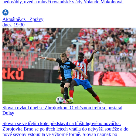
nedosáhly, uvedla mluvčí rwandské vlády Yolande Makoloová.
Aktuálně.cz - Zprávy
dnes, 19:30
Slovan ovládl duel se Zbrojovkou. O vítěznou trefu se postaral
Dulay
Slovan se ve třetím kole představil na hřišti ligového nováčka.
Zbrojovka Brno se po třech letech vrátila do nejvyšší soutěže a do
nové sezony vstoupila ve výborné formě. Slovan naopak po