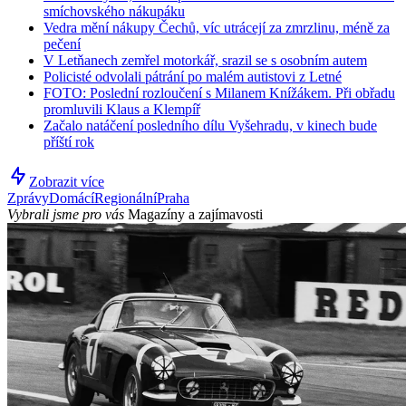
smíchovského nákupáku
Vedra mění nákupy Čechů, víc utrácejí za zmrzlinu, méně za
pečení
V Letňanech zemřel motorkář, srazil se s osobním autem
Policisté odvolali pátrání po malém autistovi z Letné
FOTO: Poslední rozloučení s Milanem Knížákem. Při obřadu
promluvili Klaus a Klempíř
Začalo natáčení posledního dílu Vyšehradu, v kinech bude
příští rok
Zobrazit více
Zprávy
Domácí
Regionální
Praha
Vybrali jsme pro vás
Magazíny a zajímavosti