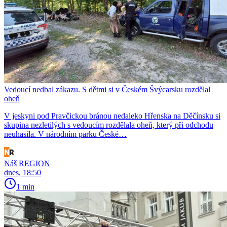
Vedoucí nedbal zákazu. S dětmi si v Českém Švýcarsku rozdělal
oheň
V jeskyni pod Pravčickou bránou nedaleko Hřenska na Děčínsku si
skupina nezletilých s vedoucím rozdělala oheň, který při odchodu
neuhasila. V národním parku České…
Náš REGION
dnes, 18:50
1 min