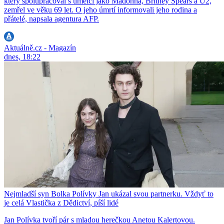
který spolupracoval s umělci jako Madonna, Britney Spears a U2,
zemřel ve věku 69 let. O jeho úmrtí informovali jeho rodina a
přátelé, napsala agentura AFP.
Aktuálně.cz - Magazín
dnes, 18:22
Nejmladší syn Bolka Polívky Jan ukázal svou partnerku. Vždyť to
je celá Vlastička z Dědictví, píší lidé
Jan Polívka tvoří pár s mladou herečkou Anetou Kalertovou.