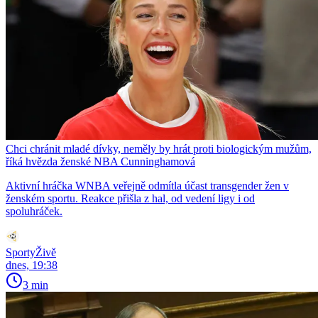
Chci chránit mladé dívky, neměly by hrát proti biologickým mužům,
říká hvězda ženské NBA Cunninghamová
Aktivní hráčka WNBA veřejně odmítla účast transgender žen v
ženském sportu. Reakce přišla z hal, od vedení ligy i od
spoluhráček.
SportyŽivě
dnes, 19:38
3 min