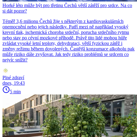
Horké léto může být pro třetinu Čechů větší zátěží pro srdce. Na co
si dát pozor?
Téměř 3,6 milionu Čechů žije s některým z kardiovaskulárních
onemocnění nebo jejich následky. Patří mezi ně například vysoký
krevní tlak, ischemická choroba srdeční, porucha srdečního rytmu
nebo stav po cévní mozkové příhodě. Právě tito lidé mohou hůře
zvládat vysoké letní teploty, dehydrataci, větší fyzickou zátěž i
změny režimu během dovolených. Častější konzumace alkoholu pak
může riziko dále zvyšovat. Jak tedy riziko problémů se srdcem co
nejvíc snížit?
Plné zdraví
dnes, 19:43
5 min