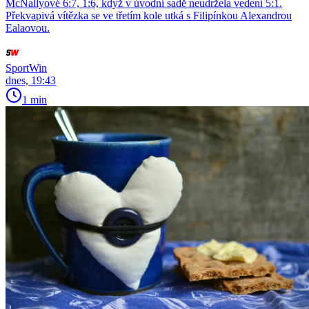
McNallyové 6:7, 1:6, když v úvodní sadě neudržela vedení 5:1.
Překvapivá vítězka se ve třetím kole utká s Filipínkou Alexandrou
Ealaovou.
SportWin
dnes, 19:43
1 min