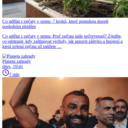
Co udělat s rajčaty v srpnu: 7 kroků, které pomohou dozrát
posledním plodům
Co udělat s rajčaty v srpnu: Proč rajčata stále nečervenají? Zjistěte,
co odstranit, kdy zaštipovat vrcholy, jak upravit zálivku a hnojení a
která zelená rajčata už můžete …
Planeta zahrady
dnes, 19:41
7 min