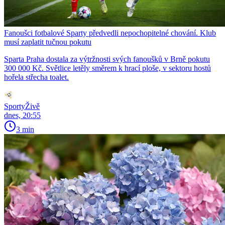
Fanoušci fotbalové Sparty předvedli nepochopitelné chování. Klub
musí zaplatit tučnou pokutu
Sparta Praha dostala za výtržnosti svých fanoušků v Brně pokutu
300 000 Kč. Světlice letěly směrem k hrací ploše, v sektoru hostů
hořela střecha toalet.
SportyŽivě
dnes, 20:55
3 min