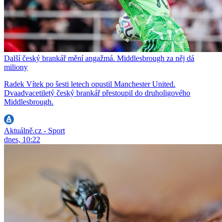
Další český brankář mění angažmá. Middlesbrough za něj dá
miliony
Radek Vítek po šesti letech opustil Manchester United.
Dvaadvacetiletý český brankář přestoupil do druholigového
Middlesbrough.
Aktuálně.cz - Sport
dnes, 10:22