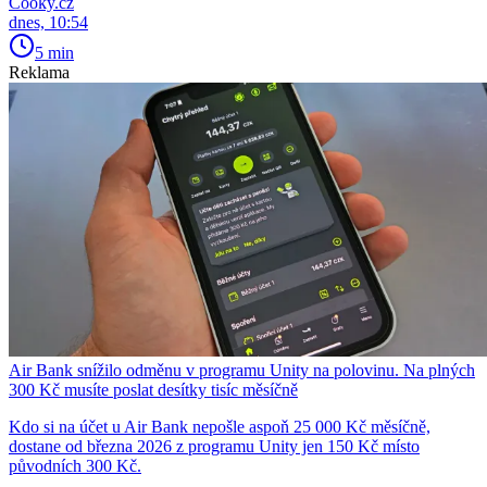
Cooky.cz
dnes, 10:54
5 min
Reklama
Air Bank snížilo odměnu v programu Unity na polovinu. Na plných
300 Kč musíte poslat desítky tisíc měsíčně
Kdo si na účet u Air Bank nepošle aspoň 25 000 Kč měsíčně,
dostane od března 2026 z programu Unity jen 150 Kč místo
původních 300 Kč.