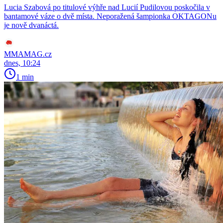
Lucia Szabová po titulové výhře nad Lucií Pudilovou poskočila v
bantamové váze o dvě místa. Neporažená šampionka OKTAGONu
je nově dvanáctá.
MMAMAG.cz
dnes, 10:24
1 min