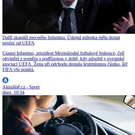
Další skandál mocného Infantina. Údajná milenka měla dostat
peníze od UEFA
Gianni Infantino, prezident Mezinárodní fotbalové federace, čelí
obvinění z poměru s podřízenou v době, kdy působil v evropské
asociaci UEFA. Žena při odchodu dostala šestimístnou částku, šéf
FIFA vše popírá.
Aktuálně.cz - Sport
dnes, 10:34