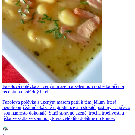
Fazolová polévka s uzeným masem a zeleninou podle babiččina
receptu na pořádný hlad
Fazolová polévka s uzeným masem patří k těm jídlům, která
nepotřebují žádné okázalé ingredience ani složité postupy - a přesto
jsou naprosto dokonalá. Stačí správné uzené, trocha trpělivosti a
jíška ze sádla se slaninou, která celé dílo dotáhne do konce.