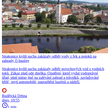
Strakonice kvůli suchu zakázaly odběr vody z řek a potoků na
zahrady či bazény
Strakonice kvůli suchu zakázaly odběr povrchových vod z vodních
toků. Zákaz platí ode dneška. Opatření, které vydal vodoprávní
úřad, platí mimo jiné na zalévání zahrad a trávníků, zavlažování
hřišť, mytí automobilů, napouštění bazénů a nádrží.
Budějcká Drbna
dnes, 10:55
1 min