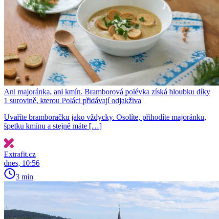
Ani majoránka, ani kmín. Bramborová polévka získá hloubku díky
1 surovině, kterou Poláci přidávají odjakživa
Uvaříte bramboračku jako vždycky. Osolíte, přihodíte majoránku,
špetku kmínu a stejně máte […]
Extrafit.cz
dnes, 10:56
3 min