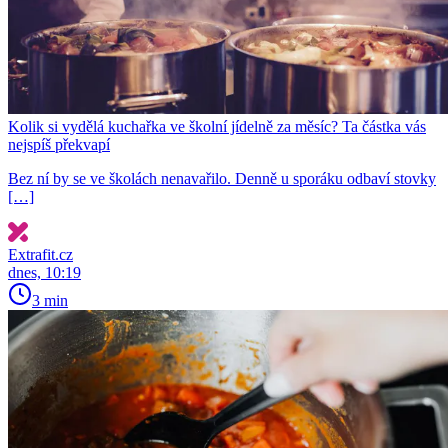
Kolik si vydělá kuchařka ve školní jídelně za měsíc? Ta částka vás
nejspíš překvapí
Bez ní by se ve školách nenavařilo. Denně u sporáku odbaví stovky
[…]
Extrafit.cz
dnes, 10:19
3 min