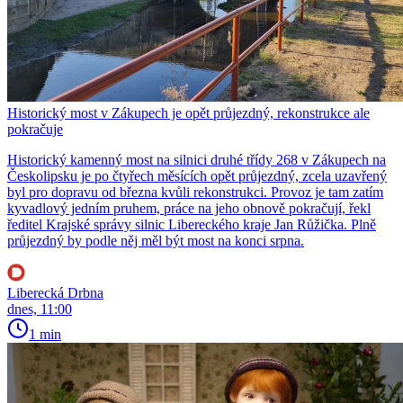
Historický most v Zákupech je opět průjezdný, rekonstrukce ale
pokračuje
Historický kamenný most na silnici druhé třídy 268 v Zákupech na
Českolipsku je po čtyřech měsících opět průjezdný, zcela uzavřený
byl pro dopravu od března kvůli rekonstrukci. Provoz je tam zatím
kyvadlový jedním pruhem, práce na jeho obnově pokračují, řekl
ředitel Krajské správy silnic Libereckého kraje Jan Růžička. Plně
průjezdný by podle něj měl být most na konci srpna.
Liberecká Drbna
dnes, 11:00
1 min