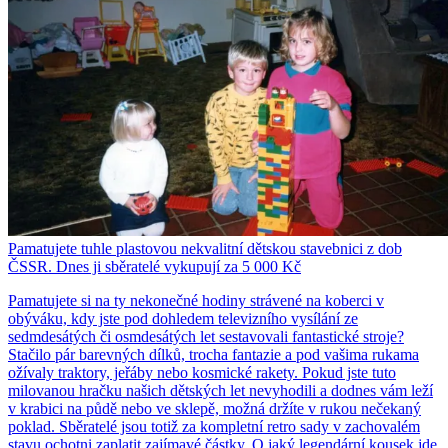
Pamatujete tuhle plastovou nekvalitní dětskou stavebnici z dob
ČSSR. Dnes ji sběratelé vykupují za 5 000 Kč
Pamatujete si na ty nekonečné hodiny strávené na koberci v
obýváku, kdy jste pod dohledem televizního vysílání ze
sedmdesátých či osmdesátých let sestavovali fantastické stroje?
Stačilo pár barevných dílků, trocha fantazie a pod vašima rukama
ožívaly traktory, jeřáby nebo kosmické rakety. Pokud jste tuto
milovanou hračku našich dětských let nevyhodili a dodnes vám leží
v krabici na půdě nebo ve sklepě, možná držíte v rukou nečekaný
poklad. Sběratelé jsou totiž za kompletní retro sady v zachovalém
stavu ochotni zaplatit zajímavé částky. O jaký legendární kousek jde