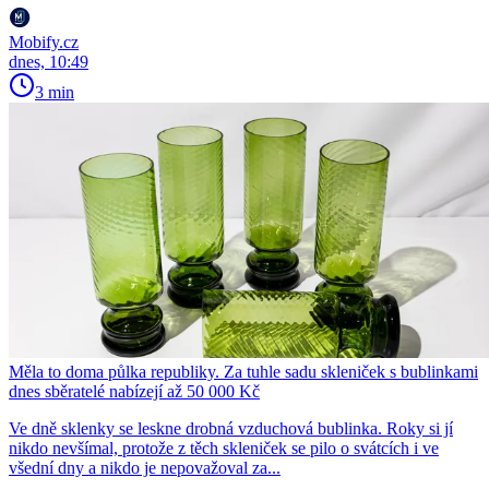
Mobify.cz
dnes, 10:49
3 min
Měla to doma půlka republiky. Za tuhle sadu skleniček s bublinkami
dnes sběratelé nabízejí až 50 000 Kč
Ve dně sklenky se leskne drobná vzduchová bublinka. Roky si jí
nikdo nevšímal, protože z těch skleniček se pilo o svátcích i ve
všední dny a nikdo je nepovažoval za...