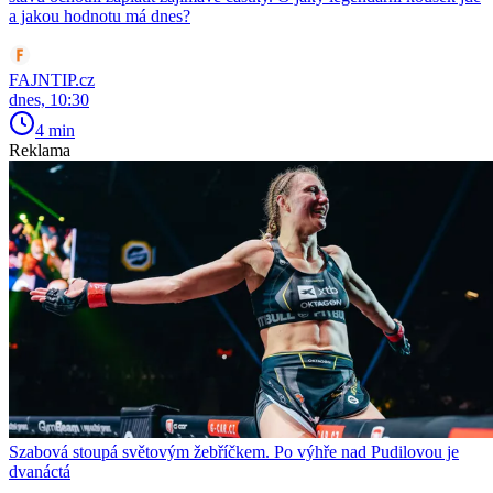
a jakou hodnotu má dnes?
FAJNTIP.cz
dnes, 10:30
4 min
Reklama
Szabová stoupá světovým žebříčkem. Po výhře nad Pudilovou je
dvanáctá