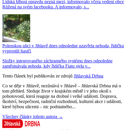
Lidská blbost opravdu nezná mezí, informovalo včera vedení obce
Růžená na svém facebooku. A informovalo, s...
Polenskou ulici v Jihlavě dnes odpoledne uzavřela nehoda, řidičku
vyprostili hasiči
Složky integrovaného záchranného systému dnes odpoledne
zaměstnávala nehoda, kdy řidička Fiatu sjela v...
Tento článek byl publikován ze zdrojů
Jihlavská Drbna
Co se děje v Jihlavě, nezůstává v Jihlavě – Jihlavská Drbna má o
tom přehled. Sleduje život v krajském městě i v jeho okolí s
pohotovostí, která reaguje na drobné i velké události. Doprava,
školství, bezpečnost, radniční rozhodnutí, kulturní akce i události,
které hýbou ulicemi – nic podstatného...
Všechny články tohoto autora →