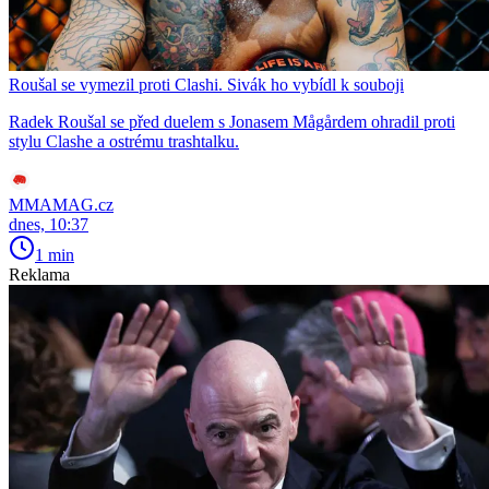
Roušal se vymezil proti Clashi. Sivák ho vybídl k souboji
Radek Roušal se před duelem s Jonasem Mågårdem ohradil proti
stylu Clashe a ostrému trashtalku.
MMAMAG.cz
dnes, 10:37
1 min
Reklama