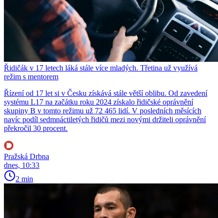
Řidičák v 17 letech láká stále více mladých. Třetina už využívá
režim s mentorem
Řízení od 17 let si v Česku získává stále větší oblibu. Od zavedení
systému L17 na začátku roku 2024 získalo řidičské oprávnění
skupiny B v tomto režimu už 72 465 lidí. V posledních měsících
navíc podíl sedmnáctiletých řidičů mezi novými držiteli oprávnění
překročil 30 procent.
Pražská Drbna
dnes, 10:33
2 min