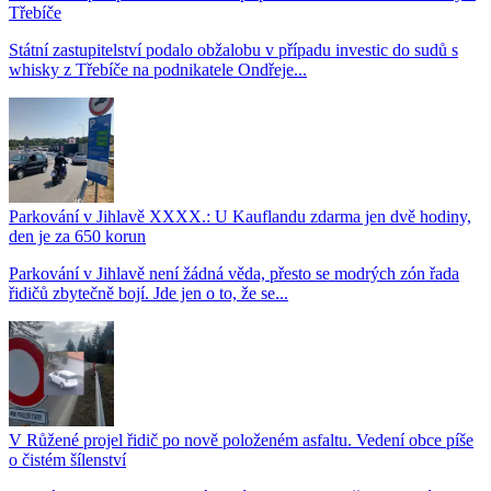
Třebíče
Státní zastupitelství podalo obžalobu v případu investic do sudů s
whisky z Třebíče na podnikatele Ondřeje...
Parkování v Jihlavě XXXX.: U Kauflandu zdarma jen dvě hodiny,
den je za 650 korun
Parkování v Jihlavě není žádná věda, přesto se modrých zón řada
řidičů zbytečně bojí. Jde jen o to, že se...
V Růžené projel řidič po nově položeném asfaltu. Vedení obce píše
o čistém šílenství