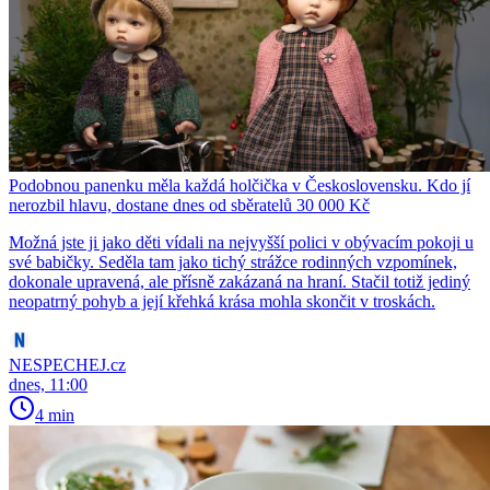
Podobnou panenku měla každá holčička v Československu. Kdo jí
nerozbil hlavu, dostane dnes od sběratelů 30 000 Kč
Možná jste ji jako děti vídali na nejvyšší polici v obývacím pokoji u
své babičky. Seděla tam jako tichý strážce rodinných vzpomínek,
dokonale upravená, ale přísně zakázaná na hraní. Stačil totiž jediný
neopatrný pohyb a její křehká krása mohla skončit v troskách.
NESPECHEJ.cz
dnes, 11:00
4 min