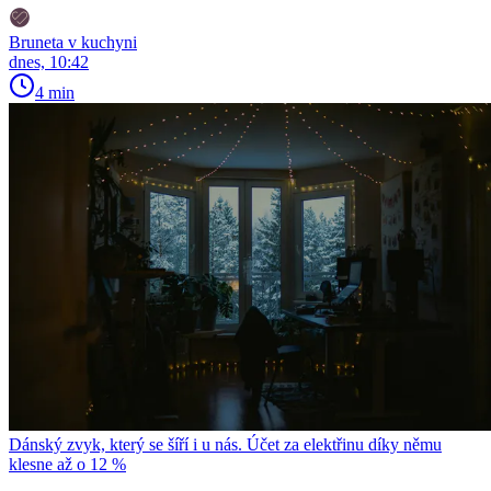
Bruneta v kuchyni
dnes, 10:42
4 min
Dánský zvyk, který se šíří i u nás. Účet za elektřinu díky němu
klesne až o 12 %