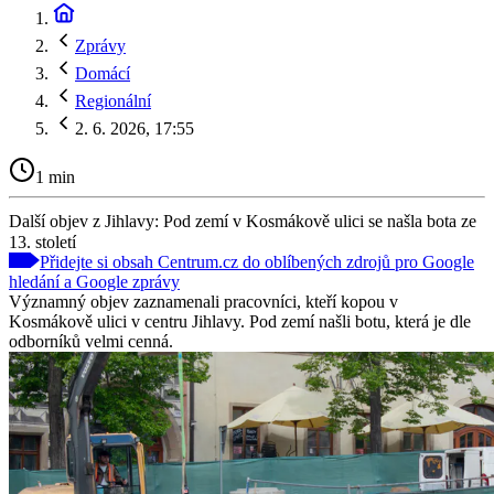
Zprávy
Domácí
Regionální
2. 6. 2026, 17:55
1 min
Další objev z Jihlavy: Pod zemí v Kosmákově ulici se našla bota ze
13. století
Přidejte si obsah Centrum.cz do oblíbených zdrojů pro Google
hledání a Google zprávy
Významný objev zaznamenali pracovníci, kteří kopou v
Kosmákově ulici v centru Jihlavy. Pod zemí našli botu, která je dle
odborníků velmi cenná.