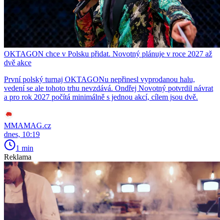
OKTAGON chce v Polsku přidat. Novotný plánuje v roce 2027 až
dvě akce
První polský turnaj OKTAGONu nepřinesl vyprodanou halu,
vedení se ale tohoto trhu nevzdává. Ondřej Novotný potvrdil návrat
a pro rok 2027 počítá minimálně s jednou akcí, cílem jsou dvě.
MMAMAG.cz
dnes, 10:19
1 min
Reklama