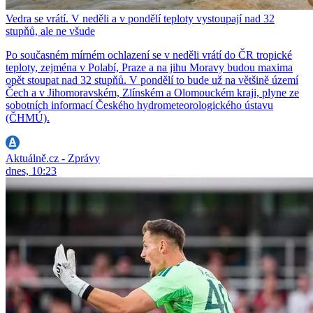
Vedra se vrátí. V neděli a v pondělí teploty vystoupají nad 32
stupňů, ale ne všude
Po současném mírném ochlazení se v neděli vrátí do ČR tropické
teploty, zejména v Polabí, Praze a na jihu Moravy budou maxima
opět stoupat nad 32 stupňů. V pondělí to bude už na většině území
Čech a v Jihomoravském, Zlínském a Olomouckém kraji, plyne ze
sobotních informací Českého hydrometeorologického ústavu
(ČHMÚ).
Aktuálně.cz - Zprávy
dnes, 10:23