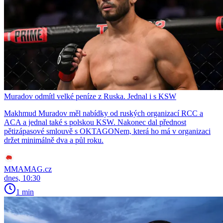
Muradov odmítl velké peníze z Ruska. Jednal i s KSW
Makhmud Muradov měl nabídky od ruských organizací RCC a
ACA a jednal také s polskou KSW. Nakonec dal přednost
pětizápasové smlouvě s OKTAGONem, která ho má v organizaci
držet minimálně dva a půl roku.
MMAMAG.cz
dnes, 10:30
1 min