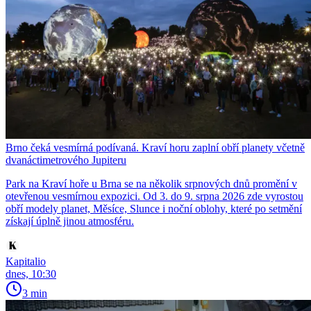
Brno čeká vesmírná podívaná. Kraví horu zaplní obří planety včetně
dvanáctimetrového Jupiteru
Park na Kraví hoře u Brna se na několik srpnových dnů promění v
otevřenou vesmírnou expozici. Od 3. do 9. srpna 2026 zde vyrostou
obří modely planet, Měsíce, Slunce i noční oblohy, které po setmění
získají úplně jinou atmosféru.
Kapitalio
dnes, 10:30
3 min