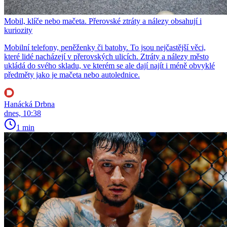
Mobil, klíče nebo mačeta. Přerovské ztráty a nálezy obsahují i
kuriozity
Mobilní telefony, peněženky či batohy. To jsou nejčastější věci,
které lidé nacházejí v přerovských ulicích. Ztráty a nálezy město
ukládá do svého skladu, ve kterém se ale dají najít i méně obvyklé
předměty jako je mačeta nebo autolednice.
Hanácká Drbna
dnes, 10:38
1 min