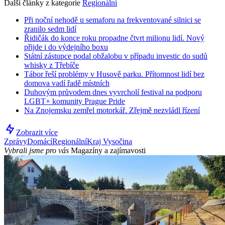
Další články z kategorie
Regionální
Při noční nehodě u semaforu na frekventované silnici se
zranilo sedm lidí
Řidičák do konce roku propadne čtvrt milionu lidí. Nový
přijde i do výdejního boxu
Státní zástupce podal obžalobu v případu investic do sudů
whisky z Třebíče
Tábor řeší problémy v Husově parku. Přítomnost lidí bez
domova vadí řadě místních
Duhovým průvodem dnes vyvrcholí festival na podporu
LGBT+ komunity Prague Pride
Na Znojemsku zemřel motorkář. Zřejmě nezvládl řízení
Zobrazit více
Zprávy
Domácí
Regionální
Kraj Vysočina
Vybrali jsme pro vás
Magazíny a zajímavosti