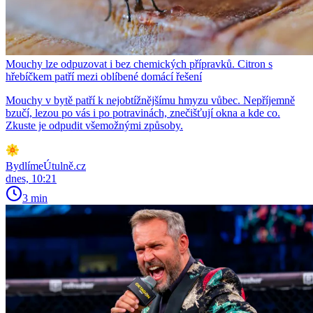
Mouchy lze odpuzovat i bez chemických přípravků. Citron s
hřebíčkem patří mezi oblíbené domácí řešení
Mouchy v bytě patří k nejobtížnějšímu hmyzu vůbec. Nepříjemně
bzučí, lezou po vás i po potravinách, znečišťují okna a kde co.
Zkuste je odpudit všemožnými způsoby.
BydlímeÚtulně.cz
dnes, 10:21
3 min