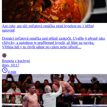
Ani cukr, ani sůl: rajčatová omáčka ztratí kyselost po 1 běžné
surovině
Domácí rajčatová omáčka umí pěkně zaskočit. Uvaříte ji přesně jako
vždycky, a najednou je nepříjemně kyselá, až štípe na jazyku.
Většina lidí v tu chvíli sáhne po cukru nebo přisolí....
Bruneta v kuchyni
dnes, 10:17
4 min