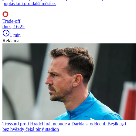
poptávku i pro další měsíce.
Trade-off
dnes, 16:22
1 min
Reklama
Trossard proti Hradci hrát nebude a Darida si oddechl. Beşiktaş i
bez hvězdy čeká plný stadion