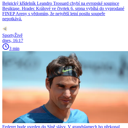
Belgický křídelník Leandro Trossard chybí na evropské soupisce
Beşiktaşe. Hradec Králové ve čtvrtek 6. srpna vybíhá do vyprodané
FINEP Areny s vědomím, že největší letní posilu soupeře
nepotkává.
SportyŽivě
dnes, 16:17
3 min
Federer bude uveden do Síně slávy. V grandslamech ho překonal