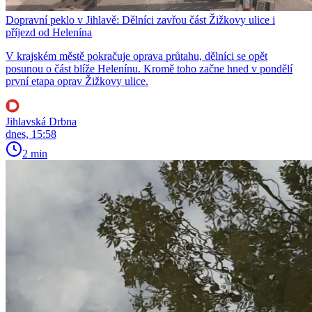
Dopravní peklo v Jihlavě: Dělníci zavřou část Žižkovy ulice i
příjezd od Helenína
V krajském městě pokračuje oprava průtahu, dělníci se opět
posunou o část blíže Helenínu. Kromě toho začne hned v pondělí
první etapa oprav Žižkovy ulice.
Jihlavská Drbna
dnes, 15:58
2 min