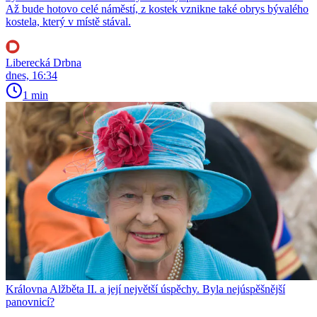
Až bude hotovo celé náměstí, z kostek vznikne také obrys bývalého
kostela, který v místě stával.
Liberecká Drbna
dnes, 16:34
1 min
Královna Alžběta II. a její největší úspěchy. Byla nejúspěšnější
panovnicí?