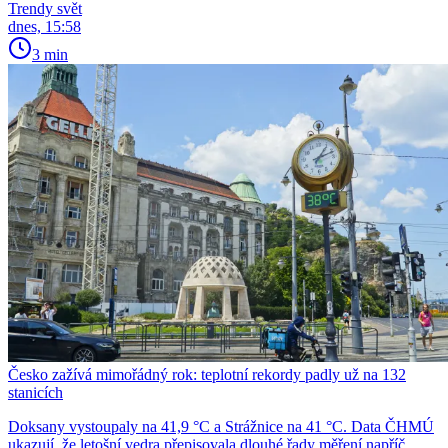
Trendy svět
dnes, 15:58
3 min
Česko zažívá mimořádný rok: teplotní rekordy padly už na 132
stanicích
Doksany vystoupaly na 41,9 °C a Strážnice na 41 °C. Data ČHMÚ
ukazují, že letošní vedra přepisovala dlouhé řady měření napříč