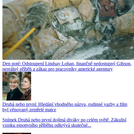
Den poté: Odstoupení Lindsay Lohan, finančně nedostupný Gibson,
nereálný příběh a zákaz pro pracovníky americké agentury
Druhá nebo první: Hledání vhodného názvu, rodinné vazby a film
byl věnovaný zemřelé matce
Snímek Druhá nebo první dojímá diváky po celém světě. Zákulisí
vzniku emotivního příběhu odkrývá skutečné...