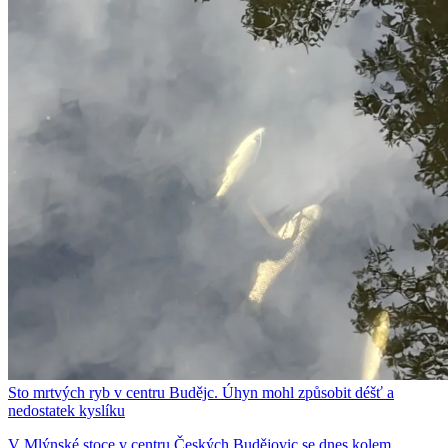
Sto mrtvých ryb v centru Budějc. Úhyn mohl způsobit déšť a
nedostatek kyslíku
V Mlýnské stoce v centru Českých Budějovic se dnes kolem