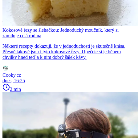
Kokosové řezy se šlehačkou: Jednoduchý moučník, který si
zamiluje celá rodina
Některé recepty dokazují, že v jednoduchosti je skutečně krása.
Přesně takové jsou i tyto kokosové řezy. Upečete si je během
chvilky hned teď a k nim dobrý šálek kávy.
Cooky.cz
dnes, 16:25
2 min