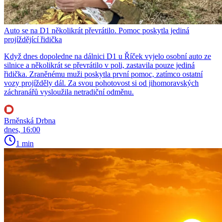
Auto se na D1 několikrát převrátilo. Pomoc poskytla jediná
projíždějící řidička
Když dnes dopoledne na dálnici D1 u Říček vyjelo osobní auto ze
silnice a několikrát se převrátilo v poli, zastavila pouze jediná
řidička. Zraněnému muži poskytla první pomoc, zatímco ostatní
vozy projížděly dál. Za svou pohotovost si od jihomoravských
záchranářů vysloužila netradiční odměnu.
Brněnská Drbna
dnes, 16:00
1 min