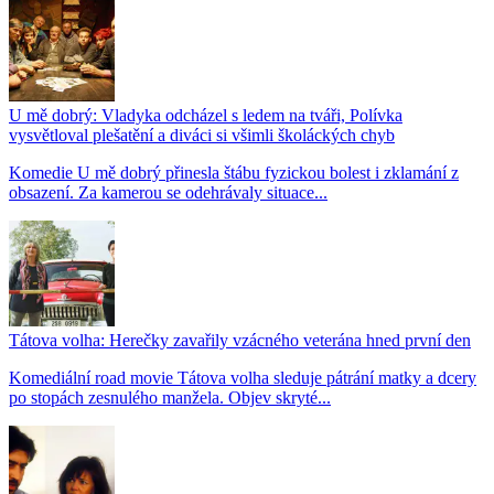
U mě dobrý: Vladyka odcházel s ledem na tváři, Polívka
vysvětloval plešatění a diváci si všimli školáckých chyb
Komedie U mě dobrý přinesla štábu fyzickou bolest i zklamání z
obsazení. Za kamerou se odehrávaly situace...
Tátova volha: Herečky zavařily vzácného veterána hned první den
Komediální road movie Tátova volha sleduje pátrání matky a dcery
po stopách zesnulého manžela. Objev skryté...