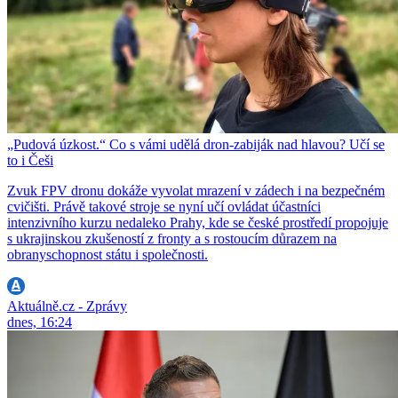
„Pudová úzkost.“ Co s vámi udělá dron-zabiják nad hlavou? Učí se
to i Češi
Zvuk FPV dronu dokáže vyvolat mrazení v zádech i na bezpečném
cvičišti. Právě takové stroje se nyní učí ovládat účastníci
intenzivního kurzu nedaleko Prahy, kde se české prostředí propojuje
s ukrajinskou zkušeností z fronty a s rostoucím důrazem na
obranyschopnost státu i společnosti.
Aktuálně.cz - Zprávy
dnes, 16:24