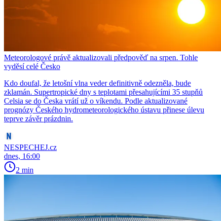
Meteorologové právě aktualizovali předpověď na srpen. Tohle
vyděsí celé Česko
Kdo doufal, že letošní vlna veder definitivně odezněla, bude
zklamán. Supertropické dny s teplotami přesahujícími 35 stupňů
Celsia se do Česka vrátí už o víkendu. Podle aktualizované
prognózy Českého hydrometeorologického ústavu přinese úlevu
teprve závěr prázdnin.
NESPECHEJ.cz
dnes, 16:00
2 min