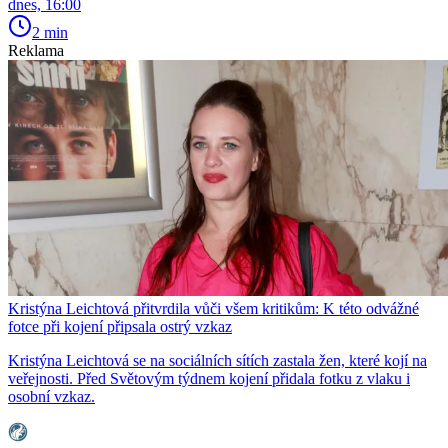
dnes, 16:00
2 min
Reklama
Kristýna Leichtová přitvrdila vůči všem kritikům: K této odvážné
fotce při kojení připsala ostrý vzkaz
Kristýna Leichtová se na sociálních sítích zastala žen, které kojí na
veřejnosti. Před Světovým týdnem kojení přidala fotku z vlaku i
osobní vzkaz.