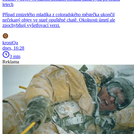
letech
Případ zmizelého mladíka z coloradského městečka ukončil
nečekaný objev ve staré opuštěné chatě. Okolnosti úmrtí ale
zpochybňují vyšetřovací verzi.
kroniQa
dnes, 16:28
3 min
Reklama