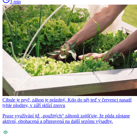
3 min
Cibule je pryč, záhon je prázdný. Kdo do něj teď v červenci nasadí
tyhle plodiny, v září sklízí znovu
Praxe využívání již „použitých“ záhonů zajišťuje, že půda zůstane
aktivní, obohacená a připravená na další sezónu výsadby.