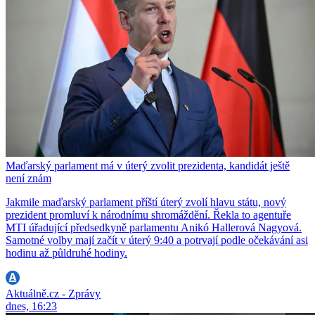
Maďarský parlament má v úterý zvolit prezidenta, kandidát ještě
není znám
Jakmile maďarský parlament příští úterý zvolí hlavu státu, nový
prezident promluví k národnímu shromáždění. Řekla to agentuře
MTI úřadující předsedkyně parlamentu Anikó Hallerová Nagyová.
Samotné volby mají začít v úterý 9:40 a potrvají podle očekávání asi
hodinu až půldruhé hodiny.
Aktuálně.cz - Zprávy
dnes, 16:23