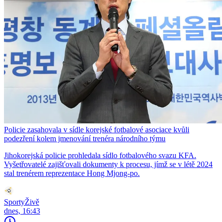
Policie zasahovala v sídle korejské fotbalové asociace kvůli
podezření kolem jmenování trenéra národního týmu
Jihokorejská policie prohledala sídlo fotbalového svazu KFA.
Vyšetřovatelé zajišťovali dokumenty k procesu, jímž se v létě 2024
stal trenérem reprezentace Hong Mjong-po.
SportyŽivě
dnes, 16:43