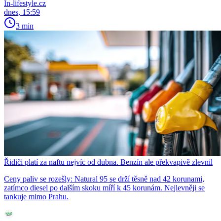
In-lifestyle.cz
dnes, 15:59
3 min
Řidiči platí za naftu nejvíc od dubna. Benzín ale překvapivě zlevnil
Ceny paliv se rozešly: Natural 95 se drží těsně nad 42 korunami,
zatímco diesel po dalším skoku míří k 45 korunám. Nejlevněji se
tankuje mimo Prahu.