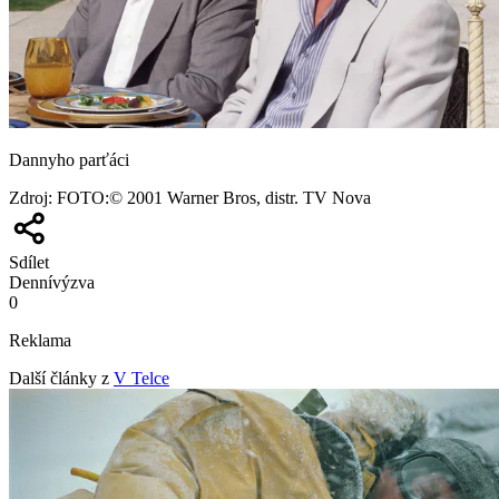
Dannyho parťáci
Zdroj
:
FOTO:© 2001 Warner Bros, distr. TV Nova
Sdílet
Denní
výzva
0
Reklama
Další články z
V Telce