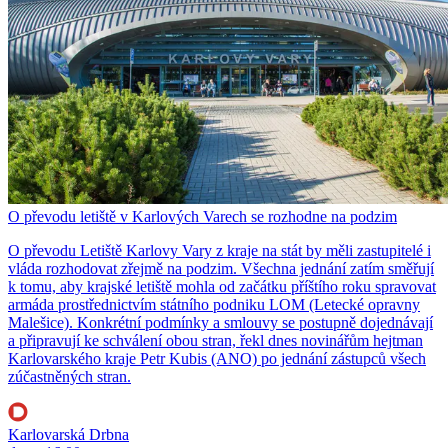
O převodu letiště v Karlových Varech se rozhodne na podzim
O převodu Letiště Karlovy Vary z kraje na stát by měli zastupitelé i
vláda rozhodovat zřejmě na podzim. Všechna jednání zatím směřují
k tomu, aby krajské letiště mohla od začátku příštího roku spravovat
armáda prostřednictvím státního podniku LOM (Letecké opravny
Malešice). Konkrétní podmínky a smlouvy se postupně dojednávají
a připravují ke schválení obou stran, řekl dnes novinářům hejtman
Karlovarského kraje Petr Kubis (ANO) po jednání zástupců všech
zúčastněných stran.
Karlovarská Drbna