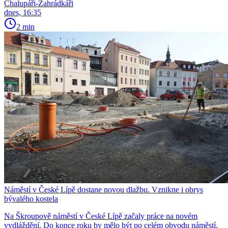
Chalupáři-Zahrádkáři
dnes, 16:35
2 min
Náměstí v České Lípě dostane novou dlažbu. Vznikne i obrys
bývalého kostela
Na Škroupově náměstí v České Lípě začaly práce na novém
vydláždění. Do konce roku by mělo být po celém obvodu náměstí.