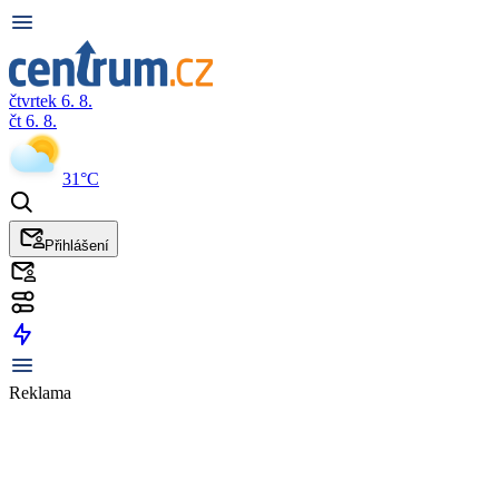
čtvrtek 6. 8.
čt 6. 8.
31°C
Přihlášení
Reklama