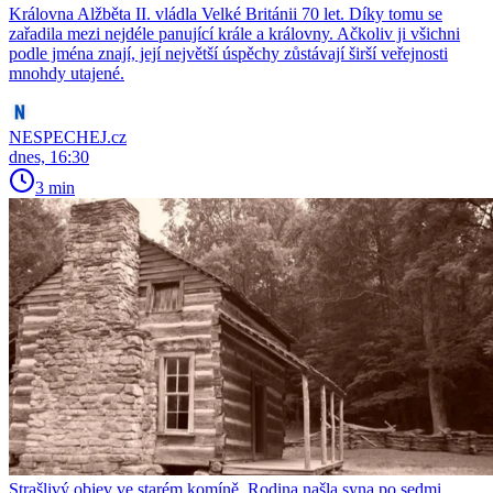
Královna Alžběta II. vládla Velké Británii 70 let. Díky tomu se
zařadila mezi nejdéle panující krále a královny. Ačkoliv ji všichni
podle jména znají, její největší úspěchy zůstávají širší veřejnosti
mnohdy utajené.
NESPECHEJ.cz
dnes, 16:30
3 min
Strašlivý objev ve starém komíně. Rodina našla syna po sedmi