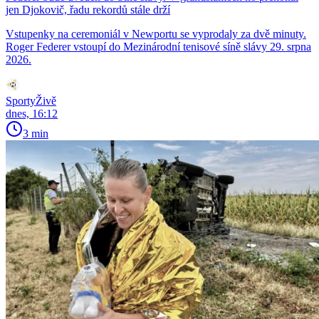
jen Djokovič, řadu rekordů stále drží
Vstupenky na ceremoniál v Newportu se vyprodaly za dvě minuty.
Roger Federer vstoupí do Mezinárodní tenisové síně slávy 29. srpna
2026.
SportyŽivě
dnes, 16:12
3 min