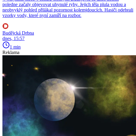
poledne začaly objevovat uhynulé ryby. Jejich těla plula vodou a
neobvyklý pohled přilákal pozornost kolemjdoucích. Hasiči odebrali
vzorky vody, které nyní zamíří na rozbor.
Budějcká Drbna
dnes, 15:57
1 min
Reklama