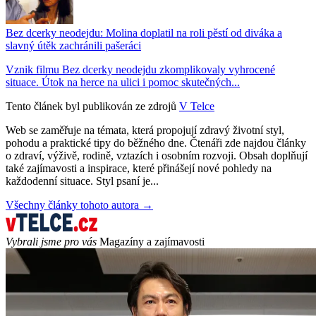
Bez dcerky neodejdu: Molina doplatil na roli pěstí od diváka a
slavný útěk zachránili pašeráci
Vznik filmu Bez dcerky neodejdu zkomplikovaly vyhrocené
situace. Útok na herce na ulici i pomoc skutečných...
Tento článek byl publikován ze zdrojů
V Telce
Web se zaměřuje na témata, která propojují zdravý životní styl,
pohodu a praktické tipy do běžného dne. Čtenáři zde najdou články
o zdraví, výživě, rodině, vztazích i osobním rozvoji. Obsah doplňují
také zajímavosti a inspirace, které přinášejí nové pohledy na
každodenní situace. Styl psaní je...
Všechny články tohoto autora →
Vybrali jsme pro vás
Magazíny a zajímavosti