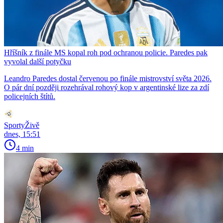
Hříšník z finále MS kopal roh pod ochranou policie. Paredes pak
vyvolal další potyčku
Leandro Paredes dostal červenou po finále mistrovství světa 2026.
O pár dní později rozehrával rohový kop v argentinské lize za zdí
policejních štítů.
SportyŽivě
dnes, 15:51
4 min