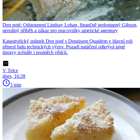
Den poté: Odstoupení Lindsay Lohan, finančně nedostupný Gibson,
nereálný příběh a zákaz pro pracovníky americké agentury
Katastrofický snímek Den poté s Dennisem Quaidem v hlavní roli
přinesl řadu technických výzev. Pozadí natáčení odkrývá tajné
úpravy scénáře i posměch vědců.
V Telce
dnes, 16:28
3 min