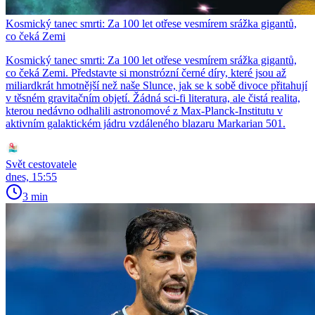
Kosmický tanec smrti: Za 100 let otřese vesmírem srážka gigantů,
co čeká Zemi
Kosmický tanec smrti: Za 100 let otřese vesmírem srážka gigantů,
co čeká Zemi. Představte si monstrózní černé díry, které jsou až
miliardkrát hmotnější než naše Slunce, jak se k sobě divoce přitahují
v těsném gravitačním objetí. Žádná sci-fi literatura, ale čistá realita,
kterou nedávno odhalili astronomové z Max-Planck-Institutu v
aktivním galaktickém jádru vzdáleného blazaru Markarian 501.
Svět cestovatele
dnes, 15:55
3 min