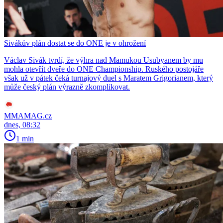
Sivákův plán dostat se do ONE je v ohrožení
Václav Sivák tvrdí, že výhra nad Mamukou Usubyanem by mu
mohla otevřít dveře do ONE Championship. Ruského postojáře
však už v pátek čeká turnajový duel s Maratem Grigorianem, který
může český plán výrazně zkomplikovat.
MMAMAG.cz
dnes, 08:32
1 min