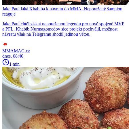
Jake Paul láká Khabiba k návratu do MMA. Neporažený šampion
reaguje
Jake Paul chtěl získat neporaženou legendu pro nově spojené MVP
a PFL. Khabib Nurmagomedov sice projekt pochválil, možnost
návratu však na Telegramu shodil jedinou větou.
MMAMAG.cz
dnes, 08:40
1 min