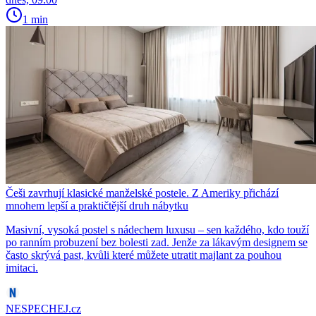
1 min
Češi zavrhují klasické manželské postele. Z Ameriky přichází
mnohem lepší a praktičtější druh nábytku
Masivní, vysoká postel s nádechem luxusu – sen každého, kdo touží
po ranním probuzení bez bolesti zad. Jenže za lákavým designem se
často skrývá past, kvůli které můžete utratit majlant za pouhou
imitaci.
NESPECHEJ.cz