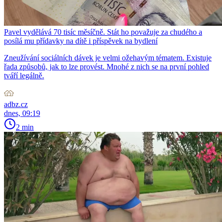
Pavel vydělává 70 tisíc měsíčně. Stát ho považuje za chudého a
posílá mu přídavky na dítě i příspěvek na bydlení
Zneužívání sociálních dávek je velmi ožehavým tématem. Existuje
řada způsobů, jak to lze provést. Mnohé z nich se na první pohled
tváří legálně.
adbz.cz
dnes, 09:19
2 min