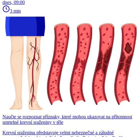
dnes, 09:00
3 min
Naučte se rozpoznat příznaky, které mohou ukazovat na přítomnost
smrtelné krevní sraženiny v těle
Krevní sraženina představuje velmi nebezpečné a záludné