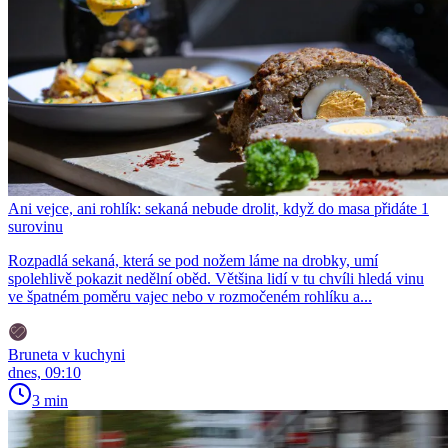
Ani vejce, ani rohlík: sekaná nebude drolit, když do masa přidáte 1
surovinu
Rozpadlá sekaná, která se pod nožem láme na drobky, umí
spolehlivě pokazit nedělní oběd. Většina lidí v tu chvíli hledá vinu
ve špatném poměru vajec nebo v rozmočeném rohlíku a...
Bruneta v kuchyni
dnes, 09:10
3 min