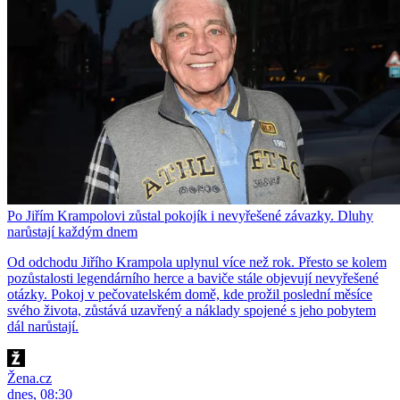
Po Jiřím Krampolovi zůstal pokojík i nevyřešené závazky. Dluhy
narůstají každým dnem
Od odchodu Jiřího Krampola uplynul více než rok. Přesto se kolem
pozůstalosti legendárního herce a baviče stále objevují nevyřešené
otázky. Pokoj v pečovatelském domě, kde prožil poslední měsíce
svého života, zůstává uzavřený a náklady spojené s jeho pobytem
dál narůstají.
Žena.cz
dnes, 08:30