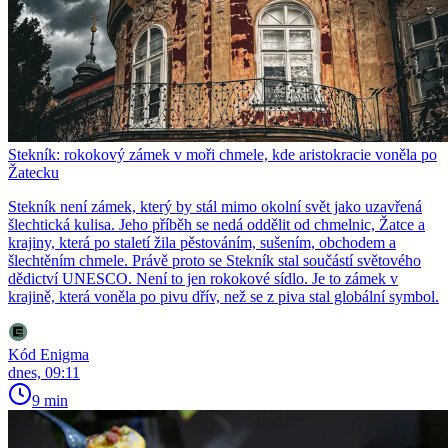
Stekník: rokokový zámek v moři chmele, kde aristokracie voněla po
Žatecku
Stekník není zámek, který by stál mimo okolní svět jako uzavřená
šlechtická kulisa. Jeho příběh se nedá oddělit od chmelnic, Žatce a
krajiny, která po staletí žila pěstováním, sušením, obchodem a
šlechtěním chmele. Právě proto se Stekník stal součástí světového
dědictví UNESCO. Není to jen rokokové sídlo. Je to zámek v
krajině, která voněla po pivu dřív, než se z piva stal globální symbol.
Kód Enigma
dnes, 09:11
9 min