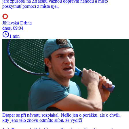
jaře způsobil na Žďársku vážnou dopravní nehodu a místo
poskytnutí pomoci z místa ujel.
Jihlavská Drbna
dnes, 09:04
1 min
Draper se při návratu rozplakal. Nešlo jen o porážku, ale o chvíli,
kdy jeho tělo znovu odmítlo slíbit, že vydrží