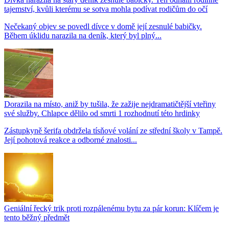
tajemství, kvůli kterému se sotva mohla podívat rodičům do očí
Nečekaný objev se povedl dívce v domě její zesnulé babičky.
Během úklidu narazila na deník, který byl plný...
Dorazila na místo, aniž by tušila, že zažije nejdramatičtější vteřiny
své služby. Chlapce dělilo od smrti 1 rozhodnutí této hrdinky
Zástupkyně šerifa obdržela tísňové volání ze střední školy v Tampě.
Její pohotová reakce a odborné znalosti...
Geniální řecký trik proti rozpálenému bytu za pár korun: Klíčem je
tento běžný předmět