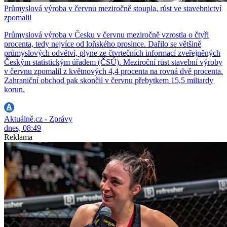
Průmyslová výroba v červnu meziročně stoupla, růst ve stavebnictví
zpomalil
Průmyslová výroba v Česku v červnu meziročně vzrostla o čtyři
procenta, tedy nejvíce od loňského prosince. Dařilo se většině
průmyslových odvětví, plyne ze čtvrtečních informací zveřejněných
Českým statistickým úřadem (ČSÚ). Meziroční růst stavební výroby
v červnu zpomalil z květnových 4,4 procenta na rovná dvě procenta.
Zahraniční obchod pak skončil v červnu přebytkem 15,5 miliardy
korun.
Aktuálně.cz - Zprávy
dnes, 08:49
Reklama