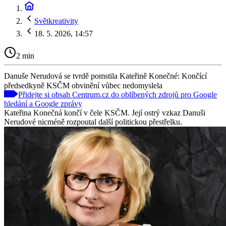
Světkreativity
18. 5. 2026, 14:57
2 min
Danuše Nerudová se tvrdě pomstila Kateřině Konečné: Končící
předsedkyně KSČM obvinění vůbec nedomyslela
Přidejte si obsah Centrum.cz do oblíbených zdrojů pro Google
hledání a Google zprávy
Kateřina Konečná končí v čele KSČM. Její ostrý vzkaz Danuši
Nerudové nicméně rozpoutal další politickou přestřelku.