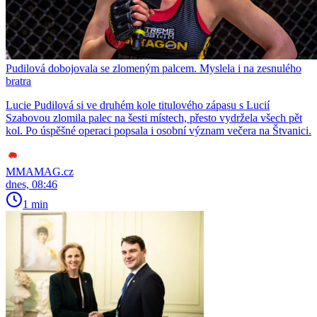
Pudilová dobojovala se zlomeným palcem. Myslela i na zesnulého
bratra
Lucie Pudilová si ve druhém kole titulového zápasu s Lucií
Szabovou zlomila palec na šesti místech, přesto vydržela všech pět
kol. Po úspěšné operaci popsala i osobní význam večera na Štvanici.
MMAMAG.cz
dnes, 08:46
1 min