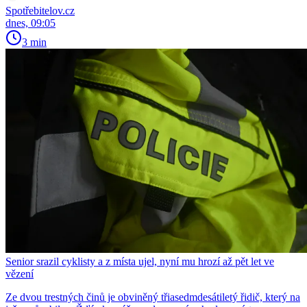
Spotřebitelov.cz
dnes, 09:05
3 min
Senior srazil cyklisty a z místa ujel, nyní mu hrozí až pět let ve
vězení
Ze dvou trestných činů je obviněný třiasedmdesátiletý řidič, který na