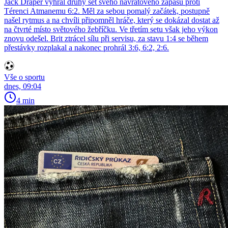
Jack Draper vyhrál druhý set svého návratového zápasu proti
Térenci Atmanemu 6:2. Měl za sebou pomalý začátek, postupně
našel rytmus a na chvíli připomněl hráče, který se dokázal dostat až
na čtvrté místo světového žebříčku. Ve třetím setu však jeho výkon
znovu odešel. Brit ztrácel sílu při servisu, za stavu 1:4 se během
přestávky rozplakal a nakonec prohrál 3:6, 6:2, 2:6.
Vše o sportu
dnes, 09:04
4 min