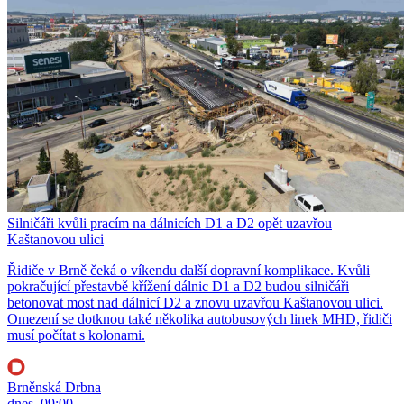
Silničáři kvůli pracím na dálnicích D1 a D2 opět uzavřou
Kaštanovou ulici
Řidiče v Brně čeká o víkendu další dopravní komplikace. Kvůli
pokračující přestavbě křížení dálnic D1 a D2 budou silničáři
betonovat most nad dálnicí D2 a znovu uzavřou Kaštanovou ulici.
Omezení se dotknou také několika autobusových linek MHD, řidiči
musí počítat s kolonami.
Brněnská Drbna
dnes, 09:00