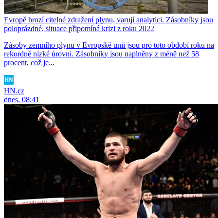
Evropě hrozí citelné zdražení plynu, varují analytici. Zásobníky jsou
poloprázdné, situace připomíná krizi z roku 2022
Zásoby zemního plynu v Evropské unii jsou pro toto období roku na
rekordně nízké úrovni. Zásobníky jsou naplněny z méně než 58
procent, což je...
HN.cz
dnes, 08:41