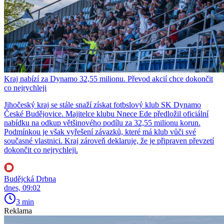
Kraj nabízí za Dynamo 32,55 milionu. Převod akcií chce dokončit
co nejrychleji
Jihočeský kraj se stále snaží získat fotbslový klub SK Dynamo
České Budějovice. Majitelce klubu Nnece Ede předložil oficiální
nabídku na odkup většinového podílu za 32,55 milionu korun.
Podmínkou je však vyřešení závazků, které má klub vůči své
současné vlastnici. Kraj zároveň deklaruje, že je připraven převzetí
dokončit co nejrychleji.
Budějcká Drbna
dnes, 09:02
3 min
Reklama