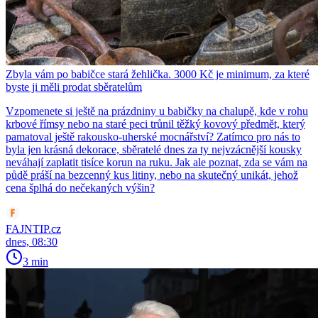
Zbyla vám po babičce stará žehlička. 3000 Kč je minimum, za které
byste ji měli prodat sběratelům
Vzpomenete si ještě na prázdniny u babičky na chalupě, kde v rohu
krbové římsy nebo na staré peci trůnil těžký kovový předmět, který
pamatoval ještě rakousko-uherské mocnářství? Zatímco pro nás to
byla jen krásná dekorace, sběratelé dnes za ty nejvzácnější kousky
neváhají zaplatit tisíce korun na ruku. Jak ale poznat, zda se vám na
půdě práší na bezcenný kus litiny, nebo na skutečný unikát, jehož
cena šplhá do nečekaných výšin?
FAJNTIP.cz
dnes, 08:30
3 min