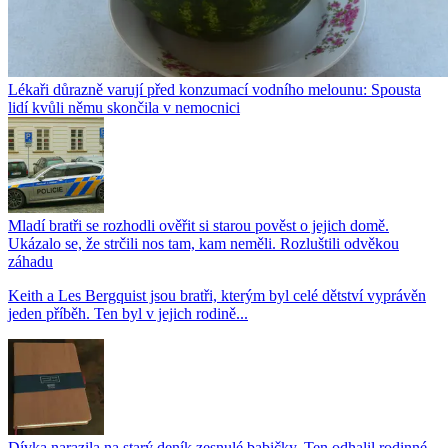
Lékaři důrazně varují před konzumací vodního melounu: Spousta
lidí kvůli němu skončila v nemocnici
Mladí bratři se rozhodli ověřit si starou pověst o jejich domě.
Ukázalo se, že strčili nos tam, kam neměli. Rozluštili odvěkou
záhadu
Keith a Les Bergquist jsou bratři, kterým byl celé dětství vyprávěn
jeden příběh. Ten byl v jejich rodině...
Dívka narazila na starý deník zesnulé babičky. Ten odhalil rodinné