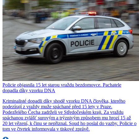
Policie objasnila 15 let starou vraždu bezdomovce. Pachatele
dopadla díky vzorku DNA
Kriminalisté dopadli díky shodě vzorku DNA člověka, kterého
podezírají z vraždy muže spáchané před 15 lety v Praze.
Podezřelého Čecha zadrželi ve Středočeském kraji. Za vraždu
spáchanou zvlášť surovým a trýznivým způsobem mu hrozí 15 až
20 let vězení, k činu se nepřiznal. Soud ho poslal do vazby. Policie o
tom ve čtvrtek informovala v tiskové zprávě.