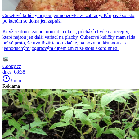
Cuketové kuličky nejsou jen nouzovka ze zahrady: Křupavé sousto,
po kterém se doma jen zapráší
Když se doma začne hromadit cuketa, přichází chvíle na recepty,
které nejsou jen další variací na placky. Cuketové kuličky mám ráda
právě proto, že uvnitř zůstanou vláčné, na povrchu křupnou a s
jednoduchým jogurtovým dipem zmizí ze stolu skoro hned.
Cooky.cz
dnes, 08:38
3 min
Reklama