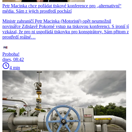
Petr Macinka chce pořádat tiskové konference pro „alternativní“
média. Sám z jejich prostředí pochází
Ministr zahraničí Petr Macinka (Motoristé) opět neumožnil
novinářce Zdislavě Pokorné vstup na tiskovou konferenci. S ironií jí
vzkázal, že pro ni uspořádá tiskovku pro konspirátory. Sám přitom z
prostředí reálné…
Proboha!
dnes, 08:42
4 min