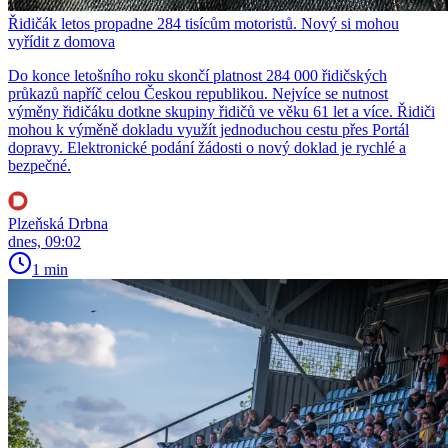
Řidičák letos propadne 284 tisícům motoristů. Nový si mohou
vyřídit z domova
Do konce letošního roku skončí platnost 284 000 řidičských
průkazů napříč celou Českou republikou. Nejvíce se nutnost
výměny řidičáku dotkne skupiny řidičů ve věku 61 let a více. Řidiči
mohou k výměně dokladu využít jednoduchou cestu přes Portál
dopravy. Elektronické podání žádosti o nový doklad je rychlé a
bezpečné.
Plzeňská Drbna
dnes, 09:02
1 min