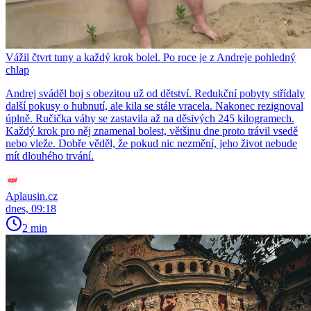
Vážil čtvrt tuny a každý krok bolel. Po roce je z Andreje pohledný
chlap
Andrej sváděl boj s obezitou už od dětství. Redukční pobyty střídaly
další pokusy o hubnutí, ale kila se stále vracela. Nakonec rezignoval
úplně. Ručička váhy se zastavila až na děsivých 245 kilogramech.
Každý krok pro něj znamenal bolest, většinu dne proto trávil vsedě
nebo vleže. Dobře věděl, že pokud nic nezmění, jeho život nebude
mít dlouhého trvání.
Aplausin.cz
dnes, 09:18
2 min