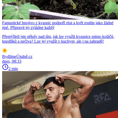
Fantastické hnojivo z kvasnic podpoří růst a květ rostlin jako žádné
jiné. Připravit jej zvládne každý
Přemýšleli jste někdy nad tím, jak lze využít kvasnice mimo koláčů,
knedlíků a pečiva? Lze jej využít v kuchyni, ale i na zahradě!
BydlímeÚtulně.cz
dnes, 08:33
2 min