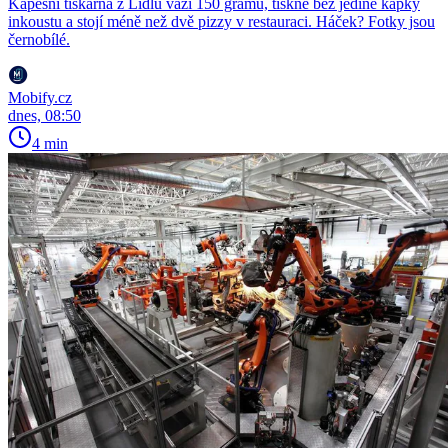
Kapesní tiskárna z Lidlu váží 150 gramů, tiskne bez jediné kapky
inkoustu a stojí méně než dvě pizzy v restauraci. Háček? Fotky jsou
černobílé.
Mobify.cz
dnes, 08:50
4 min