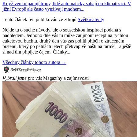
Když venku panují tropy, lidé automaticky sahají po klimatizaci. V
jižní Evropě ale často využívají mnohem...
Tento článek byl publikován ze zdrojů
Světkreativity
Nejde tu o suché návody, ale o sousedskou inspiraci podaná s
nadhledem. Jednoho dne vás tu může zaujmout recept na rychlou
cuketovou buchtu, druhý den vás zas pohltí příběh o ztraceném
prstenu, který po patnácti letech překvapivě našli na farmě – a ještě
si nad tím připijete čajem. Články...
Všechny články tohoto autora →
Vybrali jsme pro vás
Magazíny a zajímavosti