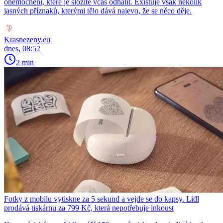
onemocnění, které je složité včas odhalit. Existuje však několik
jasných příznaků, kterými tělo dává najevo, že se něco děje.
Krasnezeny.eu
dnes, 08:52
2 min
Fotky z mobilu vytiskne za 5 sekund a vejde se do kapsy. Lidl
prodává tiskárnu za 799 Kč, která nepotřebuje inkoust