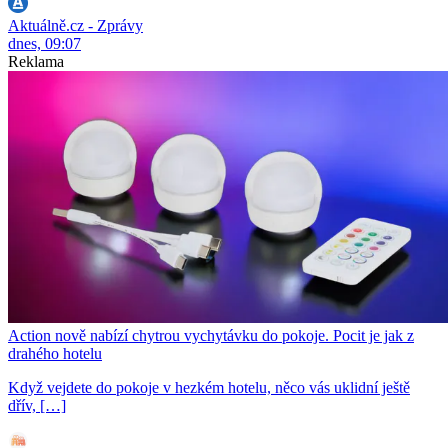
Aktuálně.cz - Zprávy
dnes, 09:07
Reklama
Action nově nabízí chytrou vychytávku do pokoje. Pocit je jak z
drahého hotelu
Když vejdete do pokoje v hezkém hotelu, něco vás uklidní ještě
dřív, […]