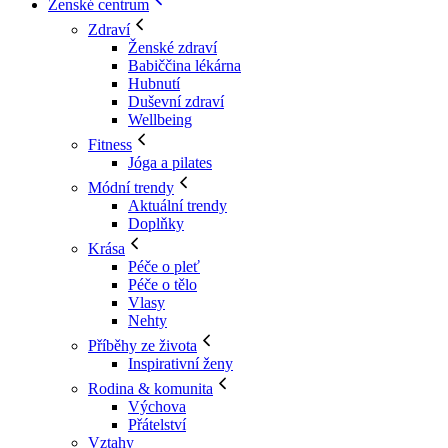
Ženské centrum
Zdraví
Ženské zdraví
Babiččina lékárna
Hubnutí
Duševní zdraví
Wellbeing
Fitness
Jóga a pilates
Módní trendy
Aktuální trendy
Doplňky
Krása
Péče o pleť
Péče o tělo
Vlasy
Nehty
Příběhy ze života
Inspirativní ženy
Rodina & komunita
Výchova
Přátelství
Vztahy