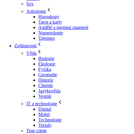
Sex
Astrologie
Horoskopy
Tarot a karty
Andělé a tajemná znamení
Numerologie
Tajemno
Zajímavosti
Věda
Biologie
Ekologie
Fyzika
Geografie
Historie
Chemie
Jazykověda
Vesmír
IT a technologie
Digital
Mobil
Technologie
Trendy
True crime