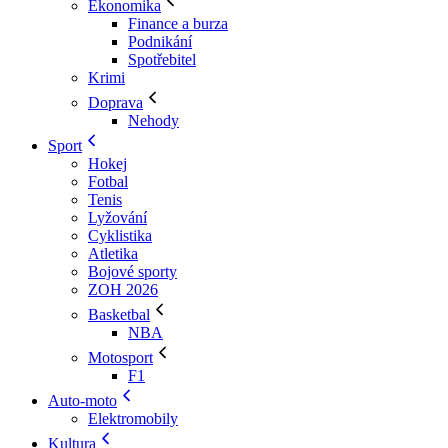
Ekonomika
Finance a burza
Podnikání
Spotřebitel
Krimi
Doprava
Nehody
Sport
Hokej
Fotbal
Tenis
Lyžování
Cyklistika
Atletika
Bojové sporty
ZOH 2026
Basketbal
NBA
Motosport
F1
Auto-moto
Elektromobily
Kultura