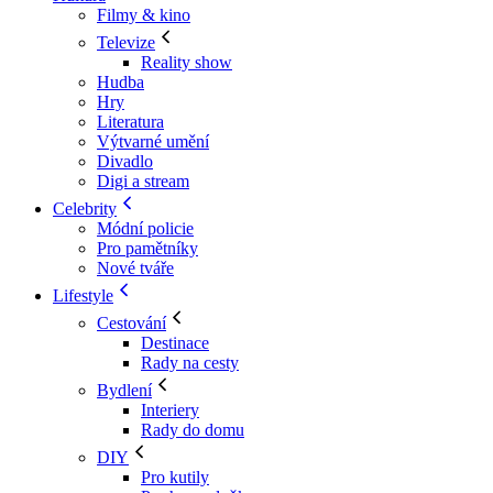
Filmy & kino
Televize
Reality show
Hudba
Hry
Literatura
Výtvarné umění
Divadlo
Digi a stream
Celebrity
Módní policie
Pro pamětníky
Nové tváře
Lifestyle
Cestování
Destinace
Rady na cesty
Bydlení
Interiery
Rady do domu
DIY
Pro kutily