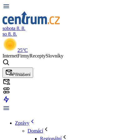
sobota 8. 8.
so 8. 8.
25°C
Internet
Firmy
Recepty
Slovníky
Přihlášení
Zprávy
Domácí
Regionální