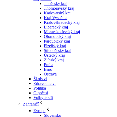
Jihočeský kraj
Jihomoravský kraj
Karlovarský kraj
Kraj Vysočina
Králověhradecký kraj
Liberecký kraj
Moravskoslezský kraj
Olomoucký kraj
Pardubický kraj
Plzeňský kraj
Středočeský kraj
Ústecký kraj
Zlínský kraj
Praha
Brno
Ostrava
Školství
Zdravotnictví
Politika
O počasí
Volby 2026
Zahraničí
Evropa
Slovensko