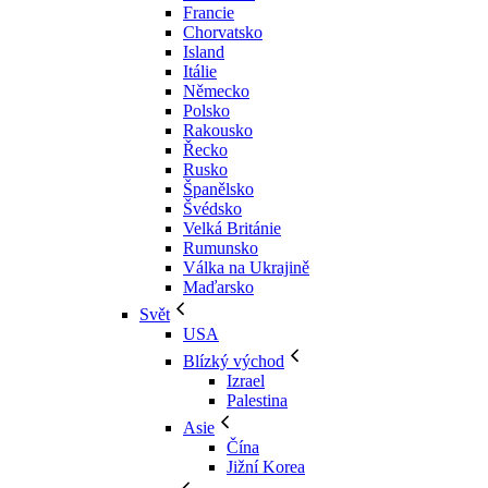
Francie
Chorvatsko
Island
Itálie
Německo
Polsko
Rakousko
Řecko
Rusko
Španělsko
Švédsko
Velká Británie
Rumunsko
Válka na Ukrajině
Maďarsko
Svět
USA
Blízký východ
Izrael
Palestina
Asie
Čína
Jižní Korea