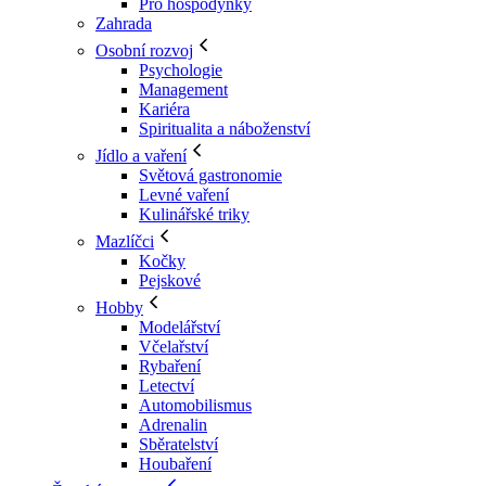
Pro hospodyňky
Zahrada
Osobní rozvoj
Psychologie
Management
Kariéra
Spiritualita a náboženství
Jídlo a vaření
Světová gastronomie
Levné vaření
Kulinářské triky
Mazlíčci
Kočky
Pejskové
Hobby
Modelářství
Včelařství
Rybaření
Letectví
Automobilismus
Adrenalin
Sběratelství
Houbaření