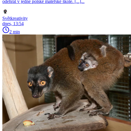
odehrál v jedné polské mateřské škole. [...]...
Světkreativity
dnes, 13:54
2 min