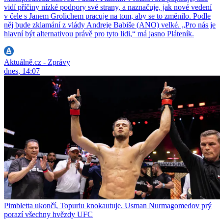
vidí příčiny nízké podpory své strany, a naznačuje, jak nové vedení
v čele s Janem Grolichem pracuje na tom, aby se to změnilo. Podle
něj bude zklamání z vlády Andreje Babiše (ANO) velké. „Pro nás je
hlavní být alternativou právě pro tyto lidi,“ má jasno Pláteník.
Aktuálně.cz - Zprávy
dnes, 14:07
Pimbletta ukončí, Topuriu knokautuje. Usman Nurmagomedov prý
porazí všechny hvězdy UFC