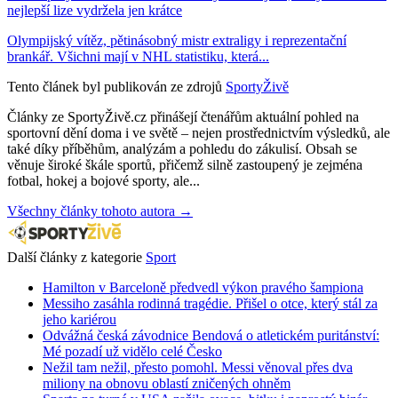
nejlepší lize vydržela jen krátce
Olympijský vítěz, pětinásobný mistr extraligy i reprezentační
brankář. Všichni mají v NHL statistiku, která...
Tento článek byl publikován ze zdrojů
SportyŽivě
Články ze SportyŽivě.cz přinášejí čtenářům aktuální pohled na
sportovní dění doma i ve světě – nejen prostřednictvím výsledků, ale
také díky příběhům, analýzám a pohledu do zákulisí. Obsah se
věnuje široké škále sportů, přičemž silně zastoupený je zejména
fotbal, hokej a bojové sporty, ale...
Všechny články tohoto autora →
Další články z kategorie
Sport
Hamilton v Barceloně předvedl výkon pravého šampiona
Messiho zasáhla rodinná tragédie. Přišel o otce, který stál za
jeho kariérou
Odvážná česká závodnice Bendová o atletickém puritánství:
Mé pozadí už vidělo celé Česko
Nežil tam nežil, přesto pomohl. Messi věnoval přes dva
miliony na obnovu oblastí zničených ohněm