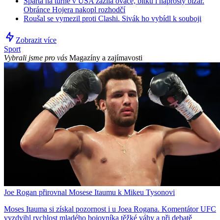
Sparta na turné v USA zažila ovace, bitku i naprostý bizár.
Obránce Hojera nakopl rozhodčí
Roušal se vymezil proti Clashi. Sivák ho vybídl k souboji
Zobrazit více
Sport
Vybrali jsme pro vás
Magazíny a zajímavosti
Joe Rogan přirovnal Mosese Itaumu k Mikeu Tysonovi
Moses Itauma si získal pozornost i u Joea Rogana. Komentátor UFC
vyzdvihl rychlost mladého bojovníka těžké váhy a při debatě