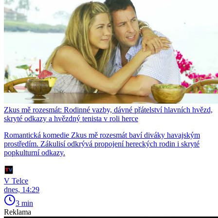
Zkus mě rozesmát: Rodinné vazby, dávné přátelství hlavních hvězd,
skryté odkazy a hvězdný tenista v roli herce
Romantická komedie Zkus mě rozesmát baví diváky havajským
prostředím. Zákulisí odkrývá propojení hereckých rodin i skryté
popkulturní odkazy.
V Telce
dnes, 14:29
3 min
Reklama