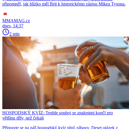
připomněl, jak blízko měl Brit k historickému zápisu Mikea Tysona.
MMAMAG.cz
dnes, 14:37
2 min
HOSPODSKÝ KVÍZ: Tenhle souboj se znalostmi končí pro
většinu dřív, než čekali
Připravte se na náš hospodský kvíz plný zábavy. Deset otázek z