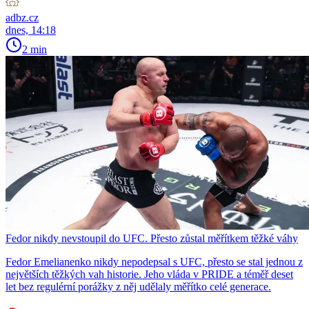
adbz.cz
dnes, 14:18
2 min
Fedor nikdy nevstoupil do UFC. Přesto zůstal měřítkem těžké váhy
Fedor Emelianenko nikdy nepodepsal s UFC, přesto se stal jednou z
největších těžkých vah historie. Jeho vláda v PRIDE a téměř deset
let bez regulérní porážky z něj udělaly měřítko celé generace.