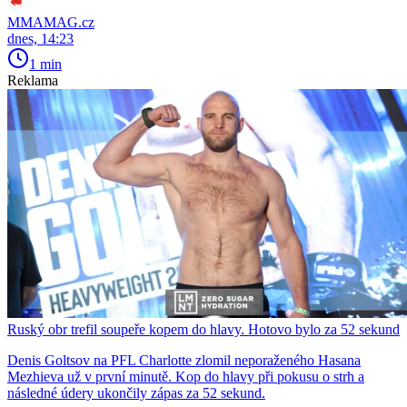
MMAMAG.cz
dnes, 14:23
1 min
Reklama
Ruský obr trefil soupeře kopem do hlavy. Hotovo bylo za 52 sekund
Denis Goltsov na PFL Charlotte zlomil neporaženého Hasana
Mezhieva už v první minutě. Kop do hlavy při pokusu o strh a
následné údery ukončily zápas za 52 sekund.