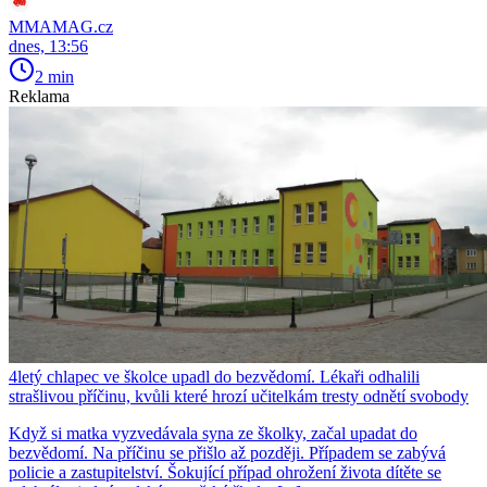
MMAMAG.cz
dnes, 13:56
2 min
Reklama
4letý chlapec ve školce upadl do bezvědomí. Lékaři odhalili
strašlivou příčinu, kvůli které hrozí učitelkám tresty odnětí svobody
Když si matka vyzvedávala syna ze školky, začal upadat do
bezvědomí. Na příčinu se přišlo až později. Případem se zabývá
policie a zastupitelství. Šokující případ ohrožení života dítěte se