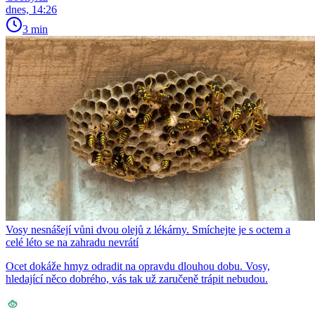
dnes, 14:26
3 min
Vosy nesnášejí vůni dvou olejů z lékárny. Smíchejte je s octem a
celé léto se na zahradu nevrátí
Ocet dokáže hmyz odradit na opravdu dlouhou dobu. Vosy,
hledající něco dobrého, vás tak už zaručeně trápit nebudou.