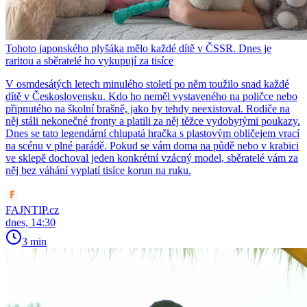
Tohoto japonského plyšáka mělo každé dítě v ČSSR. Dnes je
raritou a sběratelé ho vykupují za tisíce
V osmdesátých letech minulého století po něm toužilo snad každé
dítě v Československu. Kdo ho neměl vystaveného na poličce nebo
připnutého na školní brašně, jako by tehdy neexistoval. Rodiče na
něj stáli nekonečné fronty a platili za něj těžce vydobytými poukazy.
Dnes se tato legendární chlupatá hračka s plastovým obličejem vrací
na scénu v plné parádě. Pokud se vám doma na půdě nebo v krabici
ve sklepě dochoval jeden konkrétní vzácný model, sběratelé vám za
něj bez váhání vyplatí tisíce korun na ruku.
FAJNTIP.cz
dnes, 14:30
3 min