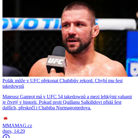
Polák může v UFC překonat Chabibův rekord. Chybí mu šest
takedownů
Mateusz Gamrot má v UFC 54 takedownů a mezi lehkými vahami
je čtvrtý v historii. Pokud proti Quillanu Salkilldovi přidá šest
dalších, přeskočí i Chabiba Nurmagomedova.
MMAMAG.cz
dnes, 14:29