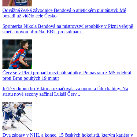
Odvážná česká závodnice Bendová o atletickém puritánství: Mé
pozadí už vidělo celé Česko
Sprinterka Nikola Bendová na mistrovství republiky v Plzni veřejně
smetla novou příručku EBU pro snímání...
Červ se v Plzni propadl mezi náhradníky. Po návratu z MS odehrál
proti Brnu pouhých 19 minut
Ještě v dubnu ho Viktoria označovala za oporu a lídra kabiny. Na
startu nové sezony začínal Lukáš Červ...
Dva zápasy v NHL a konec. 15 českých hokejistů, kterým kariéra v