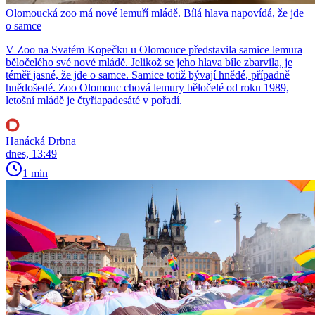
Olomoucká zoo má nové lemuří mládě. Bílá hlava napovídá, že jde
o samce
V Zoo na Svatém Kopečku u Olomouce představila samice lemura
běločelého své nové mládě. Jelikož se jeho hlava bíle zbarvila, je
téměř jasné, že jde o samce. Samice totiž bývají hnědé, případně
hnědošedé. Zoo Olomouc chová lemury běločelé od roku 1989,
letošní mládě je čtyřiapadesáté v pořadí.
Hanácká Drbna
dnes, 13:49
1 min