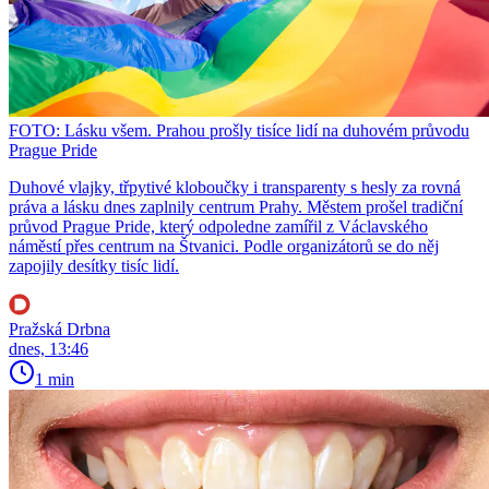
FOTO: Lásku všem. Prahou prošly tisíce lidí na duhovém průvodu
Prague Pride
Duhové vlajky, třpytivé kloboučky i transparenty s hesly za rovná
práva a lásku dnes zaplnily centrum Prahy. Městem prošel tradiční
průvod Prague Pride, který odpoledne zamířil z Václavského
náměstí přes centrum na Štvanici. Podle organizátorů se do něj
zapojily desítky tisíc lidí.
Pražská Drbna
dnes, 13:46
1 min