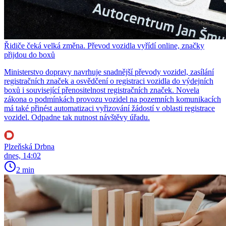
Řidiče čeká velká změna. Převod vozidla vyřídí online, značky
přijdou do boxů
Ministerstvo dopravy navrhuje snadnější převody vozidel, zasílání
registračních značek a osvědčení o registraci vozidla do výdejních
boxů i související přenositelnost registračních značek. Novela
zákona o podmínkách provozu vozidel na pozemních komunikacích
má také přinést automatizaci vyřizování žádostí v oblasti registrace
vozidel. Odpadne tak nutnost návštěvy úřadu.
Plzeňská Drbna
dnes, 14:02
2 min