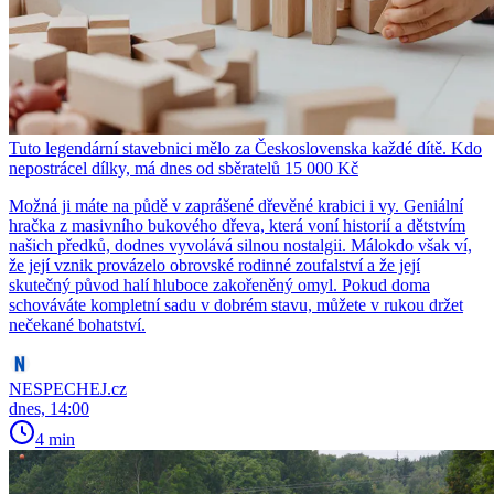
Tuto legendární stavebnici mělo za Československa každé dítě. Kdo
nepostrácel dílky, má dnes od sběratelů 15 000 Kč
Možná ji máte na půdě v zaprášené dřevěné krabici i vy. Geniální
hračka z masivního bukového dřeva, která voní historií a dětstvím
našich předků, dodnes vyvolává silnou nostalgii. Málokdo však ví,
že její vznik provázelo obrovské rodinné zoufalství a že její
skutečný původ halí hluboce zakořeněný omyl. Pokud doma
schováváte kompletní sadu v dobrém stavu, můžete v rukou držet
nečekané bohatství.
NESPECHEJ.cz
dnes, 14:00
4 min