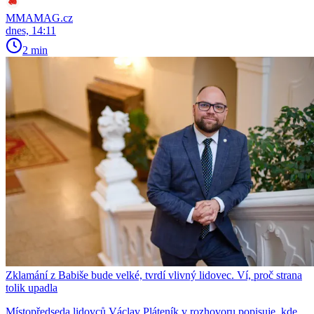
MMAMAG.cz
dnes, 14:11
2 min
Zklamání z Babiše bude velké, tvrdí vlivný lidovec. Ví, proč strana
tolik upadla
Místopředseda lidovců Václav Pláteník v rozhovoru popisuje, kde