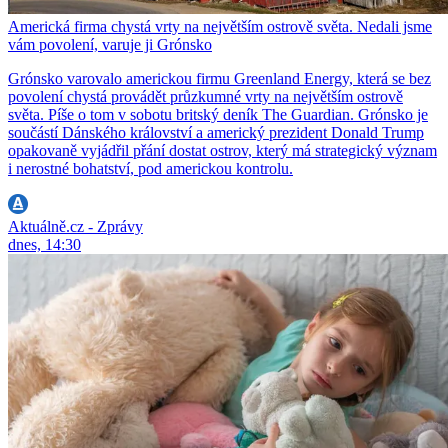
Americká firma chystá vrty na největším ostrově světa. Nedali jsme
vám povolení, varuje ji Grónsko
Grónsko varovalo americkou firmu Greenland Energy, která se bez
povolení chystá provádět průzkumné vrty na největším ostrově
světa. Píše o tom v sobotu britský deník The Guardian. Grónsko je
součástí Dánského království a americký prezident Donald Trump
opakovaně vyjádřil přání dostat ostrov, který má strategický význam
i nerostné bohatství, pod americkou kontrolu.
Aktuálně.cz - Zprávy
dnes, 14:30