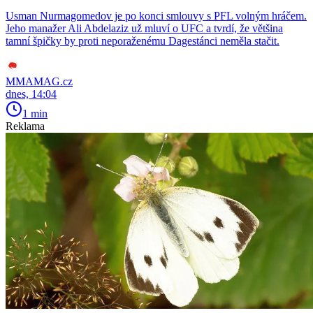
Usman Nurmagomedov je po konci smlouvy s PFL volným hráčem.
Jeho manažer Ali Abdelaziz už mluví o UFC a tvrdí, že většina
tamní špičky by proti neporaženému Dagestánci neměla stačit.
MMAMAG.cz
dnes, 14:04
1 min
Reklama