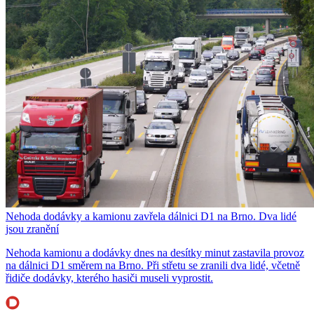
Nehoda dodávky a kamionu zavřela dálnici D1 na Brno. Dva lidé
jsou zranění
Nehoda kamionu a dodávky dnes na desítky minut zastavila provoz
na dálnici D1 směrem na Brno. Při střetu se zranili dva lidé, včetně
řidiče dodávky, kterého hasiči museli vyprostit.