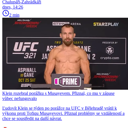
Chalupáři-Zahrádkáři
dnes, 14:26
2 min
Klein rozebral porážku s Musayevem. Přiznal, co mu v zápase
vůbec nefungovalo
Ľudovít Klein se týden po porážce na UFC v Bělehradě vrátil k
výkonu proti Tofiqu Musayevovi. Přiznal problémy se vzdáleností a
chce se soustředit na další návrat.