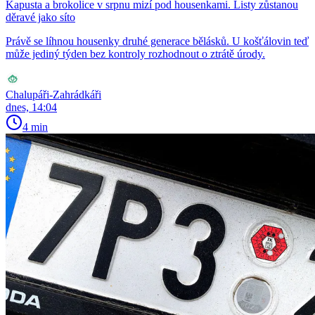
Kapusta a brokolice v srpnu mizí pod housenkami. Listy zůstanou
děravé jako síto
Právě se líhnou housenky druhé generace bělásků. U košťálovin teď
může jediný týden bez kontroly rozhodnout o ztrátě úrody.
Chalupáři-Zahrádkáři
dnes, 14:04
4 min