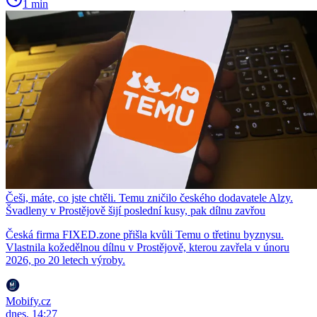
1 min
Češi, máte, co jste chtěli. Temu zničilo českého dodavatele Alzy.
Švadleny v Prostějově šijí poslední kusy, pak dílnu zavřou
Česká firma FIXED.zone přišla kvůli Temu o třetinu byznysu.
Vlastnila kožedělnou dílnu v Prostějově, kterou zavřela v únoru
2026, po 20 letech výroby.
Mobify.cz
dnes, 14:27