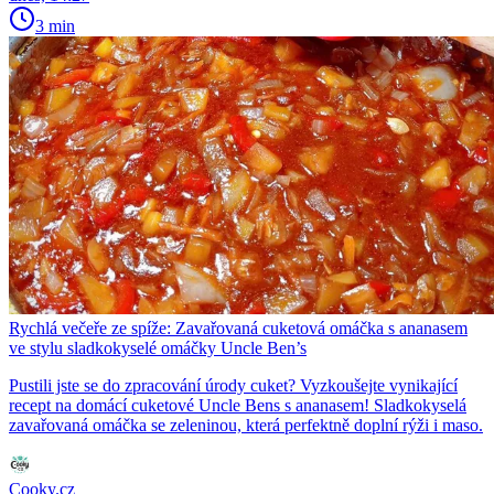
3 min
Rychlá večeře ze spíže: Zavařovaná cuketová omáčka s ananasem
ve stylu sladkokyselé omáčky Uncle Ben’s
Pustili jste se do zpracování úrody cuket? Vyzkoušejte vynikající
recept na domácí cuketové Uncle Bens s ananasem! Sladkokyselá
zavařovaná omáčka se zeleninou, která perfektně doplní rýži i maso.
Cooky.cz