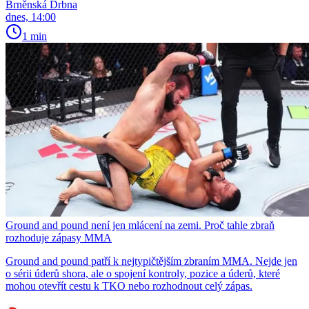
Brněnská Drbna
dnes, 14:00
1 min
Ground and pound není jen mlácení na zemi. Proč tahle zbraň
rozhoduje zápasy MMA
Ground and pound patří k nejtypičtějším zbraním MMA. Nejde jen
o sérii úderů shora, ale o spojení kontroly, pozice a úderů, které
mohou otevřít cestu k TKO nebo rozhodnout celý zápas.