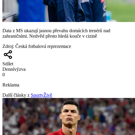
Data z MS ukazují jasnou převahu domácích trenérů nad
zahraničními. Nedvěd přesto hledá kouče v cizině
Zdroj
:
Česká fotbalová reprezentace
Sdílet
Denní
výzva
0
Reklama
Další články z
SportyŽivě