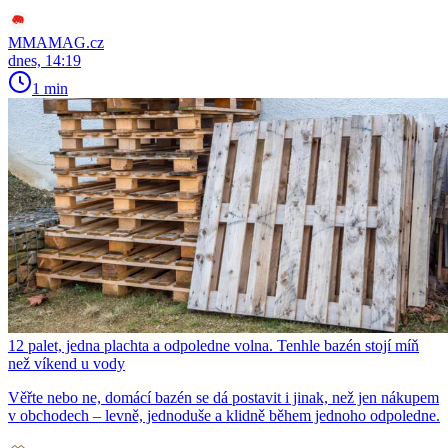
MMAMAG.cz
dnes, 14:19
1 min
12 palet, jedna plachta a odpoledne volna. Tenhle bazén stojí míň
než víkend u vody
Věřte nebo ne, domácí bazén se dá postavit i jinak, než jen nákupem
v obchodech – levně, jednoduše a klidně během jednoho odpoledne.