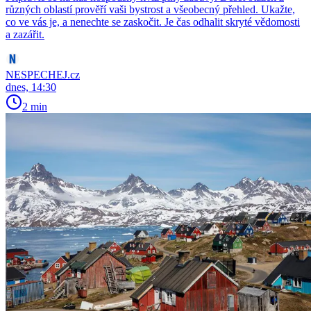
různých oblastí prověří vaši bystrost a všeobecný přehled. Ukažte,
co ve vás je, a nenechte se zaskočit. Je čas odhalit skryté vědomosti
a zazářit.
NESPECHEJ.cz
dnes, 14:30
2 min