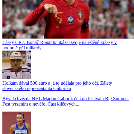
Lásky CR7. Boháč Ronaldo ukázal svoje naleštěné krásky v
hodnotě půl miliardy
Holkám dával 500 euro a já to udělala pro jeho oči. Zálety
slovenského reprezentanta Gáboríka
Bývalá hvězda NHL Marián Gáborík čelí po festivalu Big Summer
Fest tvrzením o nevěře. Část klíčových...