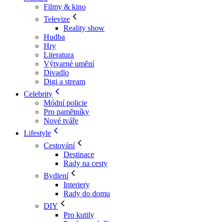
Filmy & kino
Televize
Reality show
Hudba
Hry
Literatura
Výtvarné umění
Divadlo
Digi a stream
Celebrity
Módní policie
Pro pamětníky
Nové tváře
Lifestyle
Cestování
Destinace
Rady na cesty
Bydlení
Interiery
Rady do domu
DIY
Pro kutily