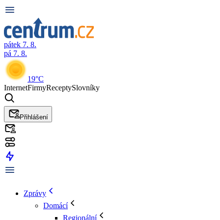
pátek 7. 8.
pá 7. 8.
19°C
Internet
Firmy
Recepty
Slovníky
Přihlášení
Zprávy
Domácí
Regionální