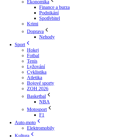
Ekonomika
Finance a burza
Podnikání
Spotřebitel
Krimi
Doprava
Nehody
Sport
Hokej
Fotbal
Tenis
Lyžování
Cyklistika
Atletika
Bojové sporty
ZOH 2026
Basketbal
NBA
Motosport
F1
Auto-moto
Elektromobily
Kultura