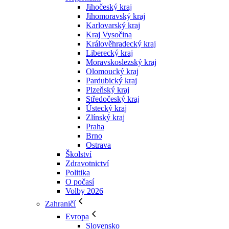
Jihočeský kraj
Jihomoravský kraj
Karlovarský kraj
Kraj Vysočina
Králověhradecký kraj
Liberecký kraj
Moravskoslezský kraj
Olomoucký kraj
Pardubický kraj
Plzeňský kraj
Středočeský kraj
Ústecký kraj
Zlínský kraj
Praha
Brno
Ostrava
Školství
Zdravotnictví
Politika
O počasí
Volby 2026
Zahraničí
Evropa
Slovensko