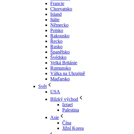
Francie
Chorvatsko
Island
Itálie
Německo
Polsko
Rakousko
Řecko
Rusko
Španělsko
Švédsko
Velká Británie
Rumunsko
Válka na Ukrajině
Maďarsko
Svět
USA
Blízký východ
Izrael
Palestina
Asie
Čína
Jižní Korea