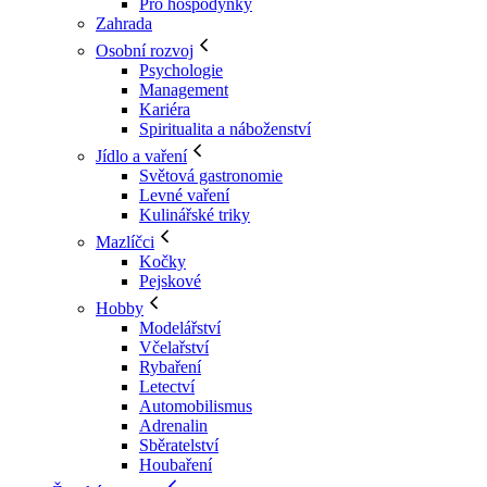
Pro hospodyňky
Zahrada
Osobní rozvoj
Psychologie
Management
Kariéra
Spiritualita a náboženství
Jídlo a vaření
Světová gastronomie
Levné vaření
Kulinářské triky
Mazlíčci
Kočky
Pejskové
Hobby
Modelářství
Včelařství
Rybaření
Letectví
Automobilismus
Adrenalin
Sběratelství
Houbaření