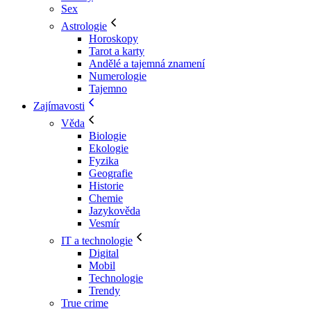
Sex
Astrologie
Horoskopy
Tarot a karty
Andělé a tajemná znamení
Numerologie
Tajemno
Zajímavosti
Věda
Biologie
Ekologie
Fyzika
Geografie
Historie
Chemie
Jazykověda
Vesmír
IT a technologie
Digital
Mobil
Technologie
Trendy
True crime