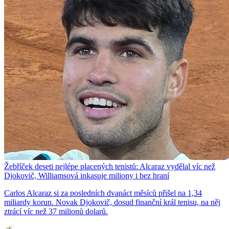
Žebříček deseti nejlépe placených tenistů: Alcaraz vydělal víc než
Djokovič, Williamsová inkasuje miliony i bez hraní
Carlos Alcaraz si za posledních dvanáct měsíců přišel na 1,34
miliardy korun. Novak Djokovič, dosud finanční král tenisu, na něj
ztrácí víc než 37 milionů dolarů.