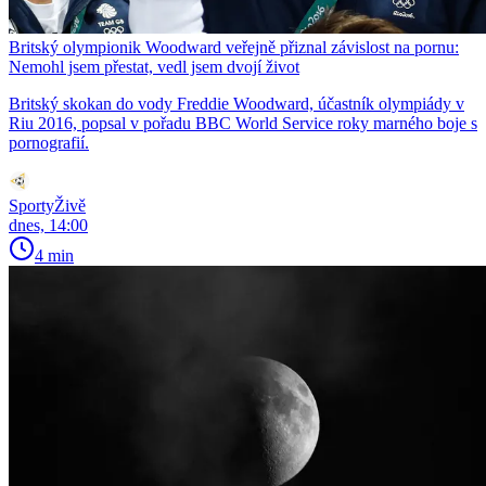
Britský olympionik Woodward veřejně přiznal závislost na pornu:
Nemohl jsem přestat, vedl jsem dvojí život
Britský skokan do vody Freddie Woodward, účastník olympiády v
Riu 2016, popsal v pořadu BBC World Service roky marného boje s
pornografií.
SportyŽivě
dnes, 14:00
4 min