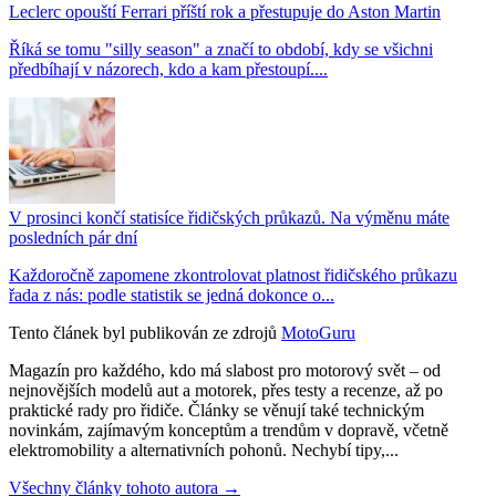
Leclerc opouští Ferrari příští rok a přestupuje do Aston Martin
Říká se tomu "silly season" a značí to období, kdy se všichni
předbíhají v názorech, kdo a kam přestoupí....
V prosinci končí statisíce řidičských průkazů. Na výměnu máte
posledních pár dní
Každoročně zapomene zkontrolovat platnost řidičského průkazu
řada z nás: podle statistik se jedná dokonce o...
Tento článek byl publikován ze zdrojů
MotoGuru
Magazín pro každého, kdo má slabost pro motorový svět – od
nejnovějších modelů aut a motorek, přes testy a recenze, až po
praktické rady pro řidiče. Články se věnují také technickým
novinkám, zajímavým konceptům a trendům v dopravě, včetně
elektromobility a alternativních pohonů. Nechybí tipy,...
Všechny články tohoto autora →