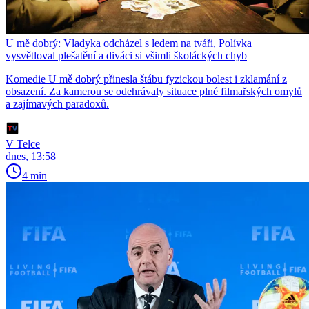
U mě dobrý: Vladyka odcházel s ledem na tváři, Polívka
vysvětloval plešatění a diváci si všimli školáckých chyb
Komedie U mě dobrý přinesla štábu fyzickou bolest i zklamání z
obsazení. Za kamerou se odehrávaly situace plné filmařských omylů
a zajímavých paradoxů.
V Telce
dnes, 13:58
4 min