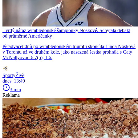
Tvrdý náraz wimbledonské šampionky Noskové. Schytala debakl
od průměrné Američanky
Pětadvacet dnů po wimbledonském triumfu skončila Linda Nosková
v Torontu už ve druhém kole, jako nasazená šestka prohrála s Caty
McNallyovou 6:7(5), 1:6.
SportyŽivě
dnes, 13:49
3 min
Reklama