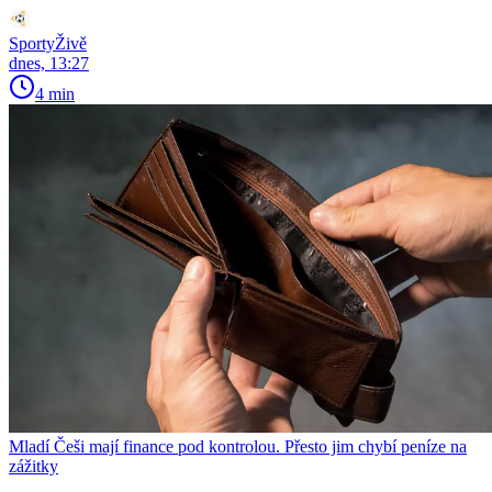
SportyŽivě
dnes, 13:27
4 min
Mladí Češi mají finance pod kontrolou. Přesto jim chybí peníze na
zážitky