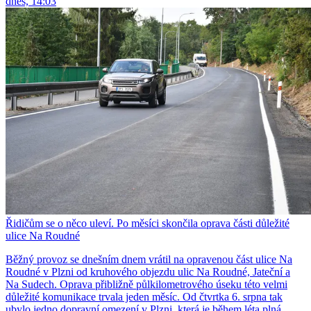
dnes, 14:03
Řidičům se o něco uleví. Po měsíci skončila oprava části důležité
ulice Na Roudné
Běžný provoz se dnešním dnem vrátil na opravenou část ulice Na
Roudné v Plzni od kruhového objezdu ulic Na Roudné, Jateční a
Na Sudech. Oprava přibližně půlkilometrového úseku této velmi
důležité komunikace trvala jeden měsíc. Od čtvrtka 6. srpna tak
ubylo jedno dopravní omezení v Plzni, která je během léta plná