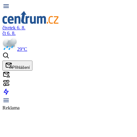
čtvrtek 6. 8.
čt 6. 8.
29°C
Přihlášení
Reklama