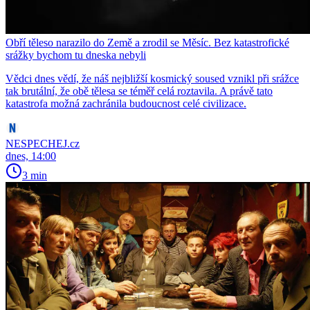
Obří těleso narazilo do Země a zrodil se Měsíc. Bez katastrofické
srážky bychom tu dneska nebyli
Vědci dnes vědí, že náš nejbližší kosmický soused vznikl při srážce
tak brutální, že obě tělesa se téměř celá roztavila. A právě tato
katastrofa možná zachránila budoucnost celé civilizace.
NESPECHEJ.cz
dnes, 14:00
3 min