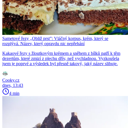
Sametové řezy „Obliž prst”: Vláčný korpus, krém, který se
rozplývá. Název, který opravdu nic nepřehání
Kakaové řezy s žloutkovým krémem a sněhem z bílků patří k těm
dezertům, které zmizí z plechu dřív, než vychladnou. Vyzkoušela
jsem je poprvé a výsledek byl přesně takový, jaký název slibuje.
Cooky.cz
dnes, 13:43
4 min