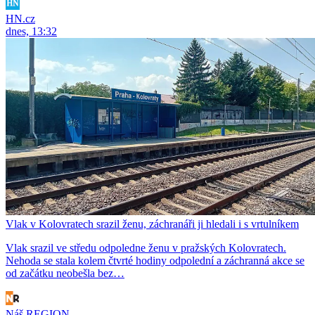
HN.cz
dnes, 13:32
Vlak v Kolovratech srazil ženu, záchranáři ji hledali i s vrtulníkem
Vlak srazil ve středu odpoledne ženu v pražských Kolovratech.
Nehoda se stala kolem čtvrté hodiny odpolední a záchranná akce se
od začátku neobešla bez…
Náš REGION