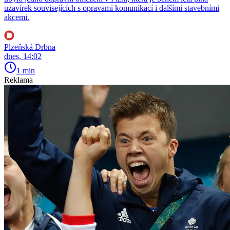
uzavírek souvisejících s opravami komunikací i dalšími stavebními
akcemi.
Plzeňská Drbna
dnes, 14:02
1 min
Reklama