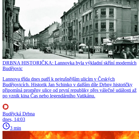
DRBNA HISTORIČKA: Lannovka byla výkladní skříní moderních
Budějovic
Lannova třída dnes patří k nejrušnějším ulicím v Českých
Budějovicích. Historik Jan Schinko v dalším díle Drbny historičky
připomíná proměny ulice od první republiky přes válečné události až
po vznik kina Čas nebo legendárního Vatikánu.
Budějcká Drbna
dnes, 14:03
3 min