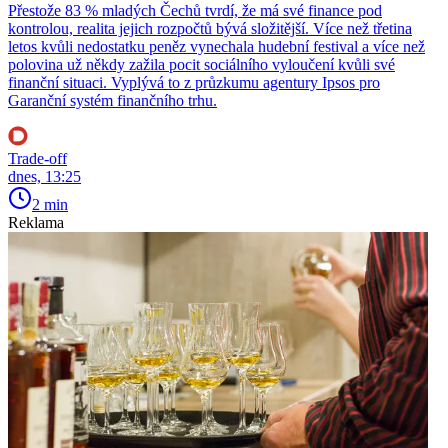
Přestože 83 % mladých Čechů tvrdí, že má své finance pod
kontrolou, realita jejich rozpočtů bývá složitější. Více než třetina
letos kvůli nedostatku peněz vynechala hudební festival a více než
polovina už někdy zažila pocit sociálního vyloučení kvůli své
finanční situaci. Vyplývá to z průzkumu agentury Ipsos pro
Garanční systém finančního trhu.
Trade-off
dnes, 13:25
2 min
Reklama