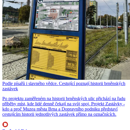
Podle písařů i slavného vědce. Cestující poznají historii brněnských
zastávek
Po projektu zaměřeném na historii brněnských ulic přichází na řadu
příběhy míst, kde lidé denně čekají na svůj spoj. Projekt Zastávky -
kdo a proč Muzea města Brna a Dopravního podniku představí
cestujícím historii jednotlivých zastávek přímo na označnících.