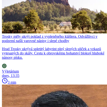
Trosky měly ukrýt poklad z vypleněného kláštera. Odvážlivci v
podzemí našli varovné nápisy i slepé chodby
Hrad Trosky ukrývá spletitý labyrint plný slepých uliček a vzkazů
vytesaných do skály. Cestu k obrovskému bohatství blokují hluboké
nánosy písku.
Výletárium
dnes, 13:35
3 min