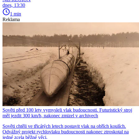
dnes, 13:30
1 min
Reklama
Sověti před 100 lety vymysleli vlak budoucnosti. Futuristický stroj
měl jezdit 300 km/h, nakonec zmizel v archivech
Sověti chtěli ve třicátých letech postavit vlak na obřích koulích.
Odvážný projekt rychlovlaku budoucnosti nakonec ztroskotal na
jedné zcela běžné věci.