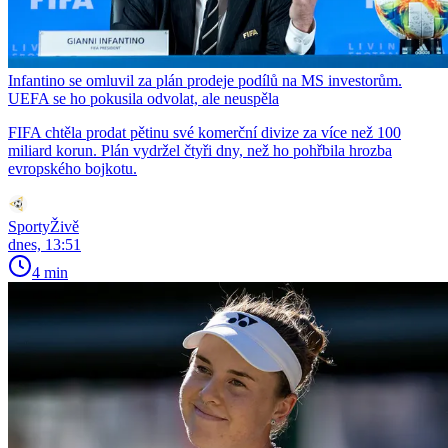
Infantino se omluvil za plán prodeje podílů na MS investorům.
UEFA se ho pokusila odvolat, ale neuspěla
FIFA chtěla prodat pětinu své komerční divize za více než 100
miliard korun. Plán vydržel čtyři dny, než ho pohřbila hrozba
evropského bojkotu.
SportyŽivě
dnes, 13:51
4 min