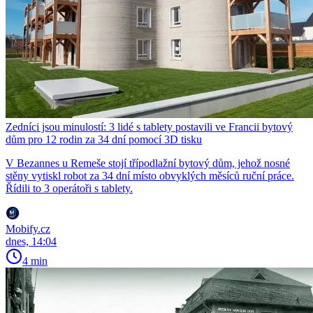
Zedníci jsou minulostí: 3 lidé s tablety postavili ve Francii bytový
dům pro 12 rodin za 34 dní pomocí 3D tisku
V Bezannes u Remeše stojí třípodlažní bytový dům, jehož nosné
stěny vytiskl robot za 34 dní místo obvyklých měsíců ruční práce.
Řídili to 3 operátoři s tablety.
Mobify.cz
dnes, 14:04
4 min