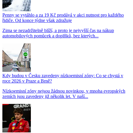
Penny se vytáhlo a za 19 Kč prodává v akci nutnost pro každého
řidiče. Od konce týdne však zdražuje
Zima se nezadržitelně blíží, a proto je nejvyšší čas na nákup
automobilových pomůcek a doplňků, bez kterých...
Kdy budou v Česku zavedeny nízkoemisní zóny: Co se chystá v
roce 2026 v Praze a Brně?
Nízkoemisní zóny nejsou žádnou novinkou, v mnoha evropských
zemích jsou zavedeny již několik let. V naší...