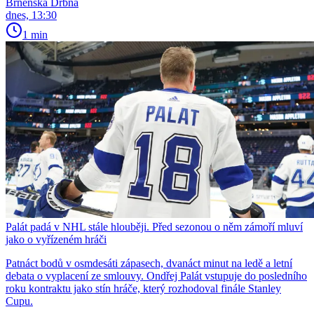
Brněnská Drbna
dnes, 13:30
1 min
Palát padá v NHL stále hlouběji. Před sezonou o něm zámoří mluví
jako o vyřízeném hráči
Patnáct bodů v osmdesáti zápasech, dvanáct minut na ledě a letní
debata o vyplacení ze smlouvy. Ondřej Palát vstupuje do posledního
roku kontraktu jako stín hráče, který rozhodoval finále Stanley
Cupu.