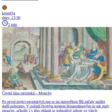
kroniQa
dnes, 13:30
2 min
Čtvrtá rána egyptská – Mouchy
Po první trojici egyptských ran se na starověkou říši začaly snášet
další pohromy. V pořadí čtvrtým trestem Hospodinovým se tak staly
mouchy, ačkoliv i v této oblasti se jednotlivé zdroje ve všech