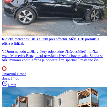
Řidička mercedesu šla s autem přes střechu. Měla 1,70 promile a
přišla o řidičák
Vážnou nehodu zažila v úterý odpoledne třiašedesátiletá řidička
vozu Mercedes Benz, která nezvládla řízení a havarovala. Škoda se
blíží milionu korun a žena je podezřelá ze spáchání trestného činu.
Jihlavská Drbna
dnes, 14:06
1 min