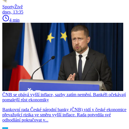
SportyŽivě
dnes, 13:35
4 min
ČNB se obává vyšší inflace, sazby zatím nemění. Bankéři očekávají
pomalejší růst ekonomiky
Bankovní rada České národní banky (ČNB) vidí v české ekonomice
převažující rizika ve směru vyšší inflace. Rada potvrdila své
odhodlání pokračovat v...