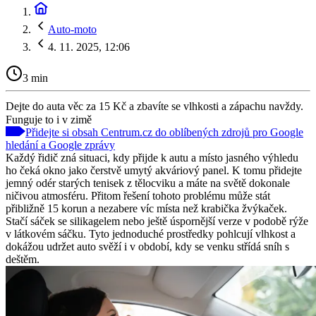
Auto-moto
4. 11. 2025, 12:06
3 min
Dejte do auta věc za 15 Kč a zbavíte se vlhkosti a zápachu navždy.
Funguje to i v zimě
Přidejte si obsah Centrum.cz do oblíbených zdrojů pro Google
hledání a Google zprávy
Každý řidič zná situaci, kdy přijde k autu a místo jasného výhledu
ho čeká okno jako čerstvě umytý akváriový panel. K tomu přidejte
jemný odér starých tenisek z tělocviku a máte na světě dokonale
ničivou atmosféru. Přitom řešení tohoto problému může stát
přibližně 15 korun a nezabere víc místa než krabička žvýkaček.
Stačí sáček se silikagelem nebo ještě úspornější verze v podobě rýže
v látkovém sáčku. Tyto jednoduché prostředky pohlcují vlhkost a
dokážou udržet auto svěží i v období, kdy se venku střídá sníh s
deštěm.