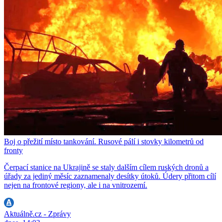
Boj o přežití místo tankování. Rusové pálí i stovky kilometrů od
fronty
Čerpací stanice na Ukrajině se staly dalším cílem ruských dronů a
úřady za jediný měsíc zaznamenaly desítky útoků. Údery přitom cílí
nejen na frontové regiony, ale i na vnitrozemí.
Aktuálně.cz - Zprávy