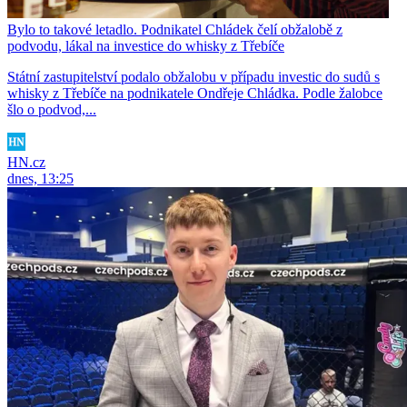
Bylo to takové letadlo. Podnikatel Chládek čelí obžalobě z
podvodu, lákal na investice do whisky z Třebíče
Státní zastupitelství podalo obžalobu v případu investic do sudů s
whisky z Třebíče na podnikatele Ondřeje Chládka. Podle žalobce
šlo o podvod,...
HN.cz
dnes, 13:25