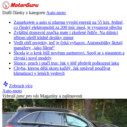
Další články z kategorie
Auto-moto
Zaparkujete a auto si zdarma vyrobí energii na 55 km. Jediné,
co čínský elektromobil za 200 tisíc musí, je vysunout střechu
Zvláštní dopravní značka mate i zkušené řidiče. Na dálnici
přitom ušetří klidně desítky minut
Vedli obří projekty, teď je čeká vyhazov. Automobilky škrtají
manažery „jako šílené“
Škoda je o krok blíž novému partnerovi. Spojí se s gigantem a
chystá i nové modely
Slunce, prach i ptačí trus: Jak v létě předejít poškození laku
Chyba, kterou dělá skoro každý. Jak správně používat
klimatizaci v letních vedrech
Zobrazit více
Auto-moto
Vybrali jsme pro vás
Magazíny a zajímavosti