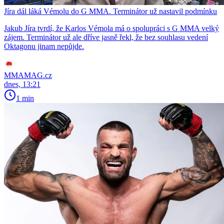
Jíra dál láká Vémolu do G MMA. Terminátor už nastavil podmínku
Jakub Jíra tvrdí, že Karlos Vémola má o spolupráci s G MMA velký
zájem. Terminátor už ale dříve jasně řekl, že bez souhlasu vedení
Oktagonu jinam nepůjde.
MMAMAG.cz
dnes, 13:21
1 min