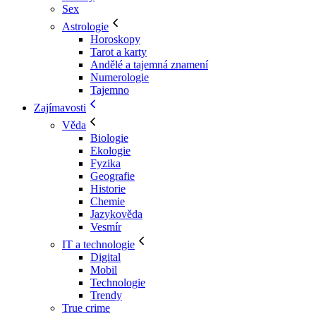
Sex
Astrologie
Horoskopy
Tarot a karty
Andělé a tajemná znamení
Numerologie
Tajemno
Zajímavosti
Věda
Biologie
Ekologie
Fyzika
Geografie
Historie
Chemie
Jazykověda
Vesmír
IT a technologie
Digital
Mobil
Technologie
Trendy
True crime