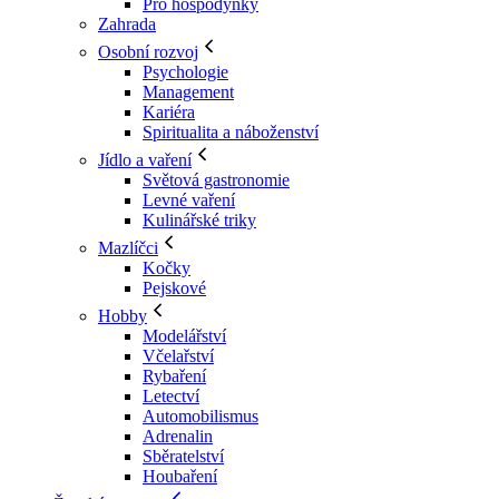
Pro hospodyňky
Zahrada
Osobní rozvoj
Psychologie
Management
Kariéra
Spiritualita a náboženství
Jídlo a vaření
Světová gastronomie
Levné vaření
Kulinářské triky
Mazlíčci
Kočky
Pejskové
Hobby
Modelářství
Včelařství
Rybaření
Letectví
Automobilismus
Adrenalin
Sběratelství
Houbaření