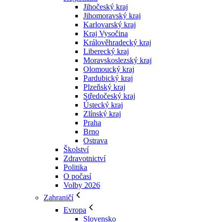
Jihočeský kraj
Jihomoravský kraj
Karlovarský kraj
Kraj Vysočina
Králověhradecký kraj
Liberecký kraj
Moravskoslezský kraj
Olomoucký kraj
Pardubický kraj
Plzeňský kraj
Středočeský kraj
Ústecký kraj
Zlínský kraj
Praha
Brno
Ostrava
Školství
Zdravotnictví
Politika
O počasí
Volby 2026
Zahraničí
Evropa
Slovensko