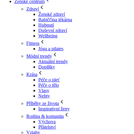
Ženské centrum
Zdraví
Ženské zdraví
Babiččina lékárna
Hubnutí
Duševní zdraví
Wellbeing
Fitness
Jóga a pilates
Módní trendy
Aktuální trendy
Doplňky
Krása
Péče o pleť
Péče o tělo
Vlasy
Nehty
Příběhy ze života
Inspirativní ženy
Rodina & komunita
Výchova
Přátelství
Vztahy