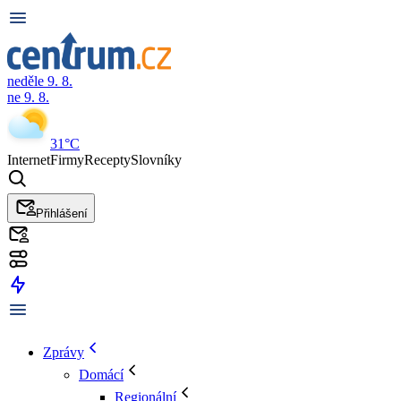
neděle 9. 8.
ne 9. 8.
31°C
Internet
Firmy
Recepty
Slovníky
Přihlášení
Zprávy
Domácí
Regionální