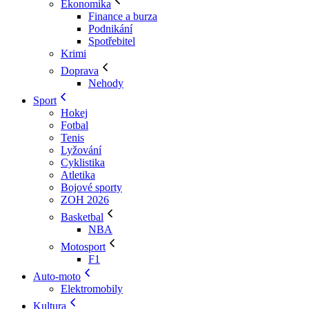
Ekonomika
Finance a burza
Podnikání
Spotřebitel
Krimi
Doprava
Nehody
Sport
Hokej
Fotbal
Tenis
Lyžování
Cyklistika
Atletika
Bojové sporty
ZOH 2026
Basketbal
NBA
Motosport
F1
Auto-moto
Elektromobily
Kultura