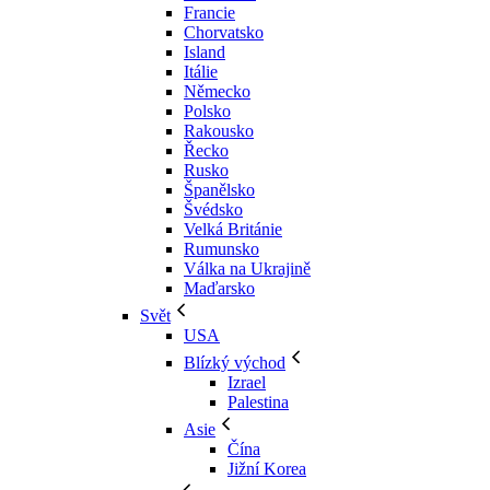
Francie
Chorvatsko
Island
Itálie
Německo
Polsko
Rakousko
Řecko
Rusko
Španělsko
Švédsko
Velká Británie
Rumunsko
Válka na Ukrajině
Maďarsko
Svět
USA
Blízký východ
Izrael
Palestina
Asie
Čína
Jižní Korea