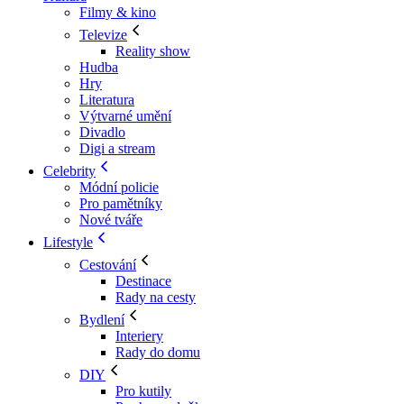
Filmy & kino
Televize
Reality show
Hudba
Hry
Literatura
Výtvarné umění
Divadlo
Digi a stream
Celebrity
Módní policie
Pro pamětníky
Nové tváře
Lifestyle
Cestování
Destinace
Rady na cesty
Bydlení
Interiery
Rady do domu
DIY
Pro kutily