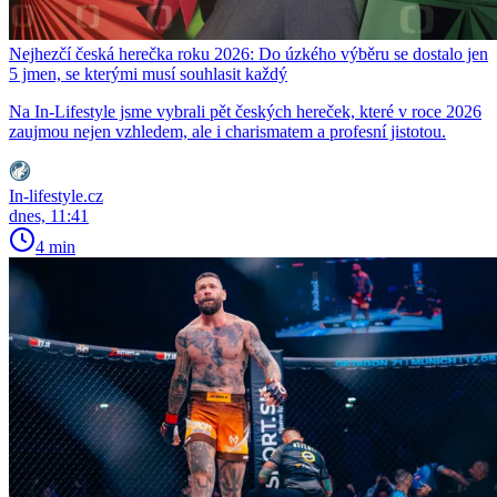
Nejhezčí česká herečka roku 2026: Do úzkého výběru se dostalo jen
5 jmen, se kterými musí souhlasit každý
Na In-Lifestyle jsme vybrali pět českých hereček, které v roce 2026
zaujmou nejen vzhledem, ale i charismatem a profesní jistotou.
In-lifestyle.cz
dnes, 11:41
4 min