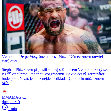
Vémola může po Vosgrönem dostat Pütze. Němec znovu otevřel
starý duel
Stephan Pütz znovu připustil souboj s Karlosem Vémolou, který se
v září vrací proti Fredericu Vosgrönemu. Pokud český Terminátor
bude pokračovat, jeden z nejdéle odkládaných duelů může znovu
ožít.
MMAMAG.cz
dnes, 11:19
1 min