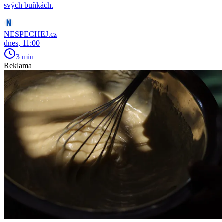
svých buňkách.
NESPECHEJ.cz
dnes, 11:00
3 min
Reklama