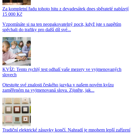
Za kompletní řadu tohoto hitu z devadesátek dnes sběratelé nabízejí
15 000 Kč
Vzpomínáte si na ten neopakovatelný pocit, když jste s napětím
spěchali do trafiky pro další díl své...
KVÍZ: Tento rychlý test odhalí vaše mezery ve vyjmenovaných
slovech
Otestujte své znalosti českého jazyka v našem novém kvízu
zaměřeném na vyjmenovaná slova. Zjistěte, jak...
Tradiční elektrické zásuvky končí. Nahradí je mnohem lepší zařízení