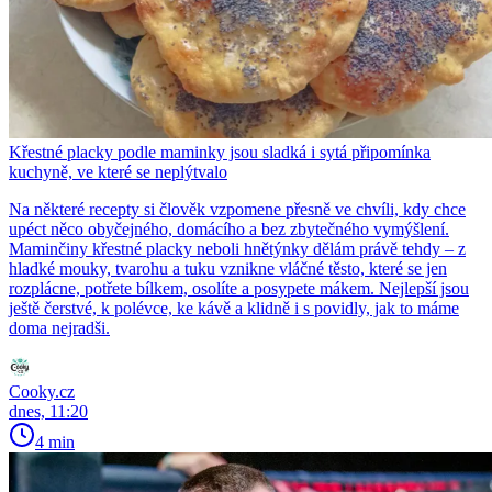
Křestné placky podle maminky jsou sladká i sytá připomínka
kuchyně, ve které se neplýtvalo
Na některé recepty si člověk vzpomene přesně ve chvíli, kdy chce
upéct něco obyčejného, domácího a bez zbytečného vymýšlení.
Maminčiny křestné placky neboli hnětýnky dělám právě tehdy – z
hladké mouky, tvarohu a tuku vznikne vláčné těsto, které se jen
rozplácne, potřete bílkem, osolíte a posypete mákem. Nejlepší jsou
ještě čerstvé, k polévce, ke kávě a klidně i s povidly, jak to máme
doma nejradši.
Cooky.cz
dnes, 11:20
4 min