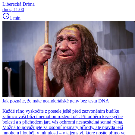
Liberecká Drbna
dnes, 11:00
1 min
Jak poznáte, že máte neandertálské geny bez testu DNA
Každé ráno vyskočíte z postele ještě před zazvoněním budíku,
zatímco vaši blízcí nemohou rozlepit oči. Při odběru krve syčíte
bolestí a s příchodem jara vás ochromí nesnesitelná senná rýma.
Možná to považujete za osobní rozmary přírody, ale pravda leží
mnohem hlouběji v minulosti – v tajemství, které nosíte přímo ve