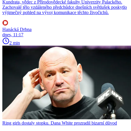
Kundrata, vědec z Přírodovědecké fakulty Univerzity Palackého.
Zachovalé tělo vzdáleného předchůdce dnešních světlušek poskytlo
výjimečný pohled na vývoj komunikace těchto živočichů.
Hanácká Drbna
dnes, 11:17
2 min
Ring girls dostaly stopku. Dana White prozradil bizarní důvod