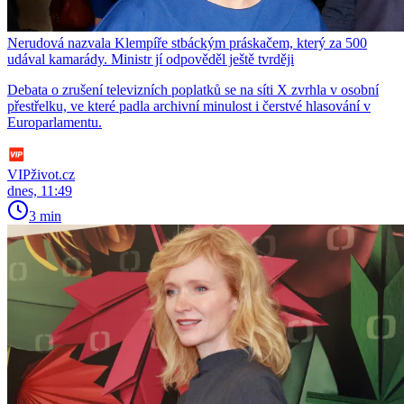
Nerudová nazvala Klempíře stbáckým práskačem, který za 500
udával kamarády. Ministr jí odpověděl ještě tvrději
Debata o zrušení televizních poplatků se na síti X zvrhla v osobní
přestřelku, ve které padla archivní minulost i čerstvé hlasování v
Europarlamentu.
VIPživot.cz
dnes, 11:49
3 min