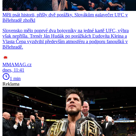
Měli psát historii, přišly dvě porážky. Slovákům galavečer UFC v
Bělehradě zhořkl
Slovensko mělo poprvé dva bojovníky na jedné kartě UFC, výhra
však nepřišla. Trenér Ján Hudák po porážkách Ľudovíta Kleina a
Vlasta Čepa vyzdvihl především atmosféru a podporu fanoušků v
Bělehradě.
MMAMAG.cz
dnes, 11:41
1 min
Reklama