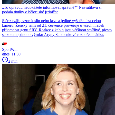
„To opravdu nedokážete informovat správně?" Navrátilová si
podala titulky o běloruské jedničce
Stěr z tváře, vzorek slin nebo krve a jediné vyšetření za celou
kariéru. Ženský tenis od 21. července prověřuje u všech hráček
přítomnost genu SRY. Reakce z kabin jsou většinou smířlivé, přesto
se kolem jednoho výroku Aryny Sabalenkové rozhořela hádka.
SportWin
dnes, 11:50
2 min