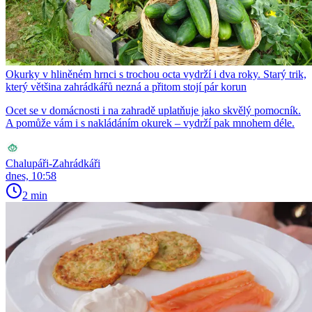
Okurky v hliněném hrnci s trochou octa vydrží i dva roky. Starý trik,
který většina zahrádkářů nezná a přitom stojí pár korun
Ocet se v domácnosti i na zahradě uplatňuje jako skvělý pomocník.
A pomůže vám i s nakládáním okurek – vydrží pak mnohem déle.
Chalupáři-Zahrádkáři
dnes, 10:58
2 min