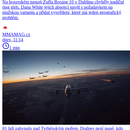
Na boxerském turnaji Zuffa Boxing 10 v Dublinu chyběly tradiční
ring girls. Dana White jejich absenci spojil s požadavkem na
mužskou variantu a přidal vysvětlení, které má jeden geografický
problém.
MMAMAG.cz
dnes, 11:14
1 min
81 lidí zahynulo nad Tyrhénským mořem. Dodnes není jasné, kdo