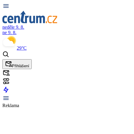
neděle 9. 8.
ne 9. 8.
29°C
Přihlášení
Reklama