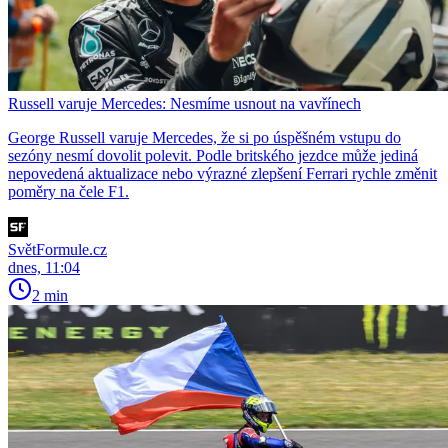
Russell varuje Mercedes: Nesmíme usnout na vavřínech
George Russell varuje Mercedes, že si po úspěšném vstupu do
sezóny nesmí dovolit polevit. Podle britského jezdce může jediná
nepovedená aktualizace nebo výrazné zlepšení Ferrari rychle změnit
poměry na čele F1.
SvětFormule.cz
dnes, 11:04
2 min