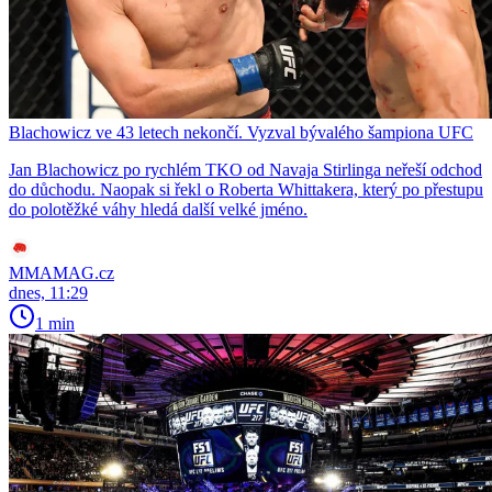
Blachowicz ve 43 letech nekončí. Vyzval bývalého šampiona UFC
Jan Blachowicz po rychlém TKO od Navaja Stirlinga neřeší odchod
do důchodu. Naopak si řekl o Roberta Whittakera, který po přestupu
do polotěžké váhy hledá další velké jméno.
MMAMAG.cz
dnes, 11:29
1 min