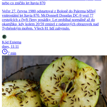
nebo co zničilo let Itavia 870
Večer 27. června 1980 odstartoval z Boloně do Palerma běžný
vnitrostátní let Itavia 870. McDonnell Douglas DC-9 vezl 77
cestujících a čtyři členy posádky. Let probíhal normálně až do
okamžiku, kdy kolem 20:59 zmizel z radarových obrazovek nad
Tyrhénským mořem. Všech 81 lidí zahynulo.
Kód Enigma
dnes, 11:11
7 min