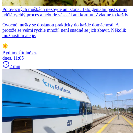
Po ovocných muškách nezbyde ani stopa. Tato geniální past s nimi
udělá rychlý proces a nebude vás stát ani korunu. Zvládne to každý
Ovocné mušky se dostanou prakticky do každé domácnosti. A
protože se velmi rychle množí, není snadné se jich zbavit. Několik
možností tu ale je.
BydlímeÚtulně.cz
dnes, 11:05
2 min