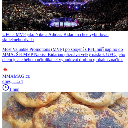
UFC a MVP jako Nike a Adidas. Bidarian chce vybudovat
skutečného rivala
Most Valuable Promotions (MVP) po spojení s PFL míří naplno do
MMA. Šéf MVP Nakisa Bidarian přiznává velký náskok UFC, jeho
cílem je ale během několika let vybudovat druhou globální značku.
MMAMAG.cz
dnes, 11:24
1 min