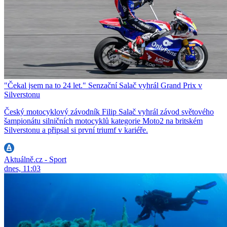
"Čekal jsem na to 24 let." Senzační Salač vyhrál Grand Prix v
Silverstonu
Český motocyklový závodník Filip Salač vyhrál závod světového
šampionátu silničních motocyklů kategorie Moto2 na britském
Silverstonu a připsal si první triumf v kariéře.
Aktuálně.cz - Sport
dnes, 11:03