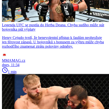
Legenda UFC se pustila do Herba Deana. Chyba sudího může stát
bojovníka půl výplaty
Henry Cejudo tvrdí, že benevolentní přístup k faulům neohrožuje
jen férovost zápasů. U bojovníků s bonusem za výhru může chyba
rozhodčího znamenat ztrátu poloviny odměny.
MMAMAG.cz
dnes, 11:34
1 min