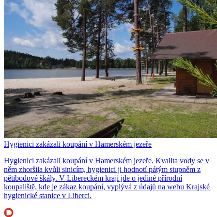
Hygienici zakázali koupání v Hamerském jezeře
Hygienici zakázali koupání v Hamerském jezeře. Kvalita vody se v
něm zhoršila kvůli sinicím, hygienici ji hodnotí pátým stupněm z
pětibodové škály. V Libereckém kraji jde o jediné přírodní
koupaliště, kde je zákaz koupání, vyplývá z údajů na webu Krajské
hygienické stanice v Liberci.