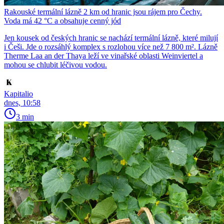
Rakouské termální lázně 2 km od hranic jsou rájem pro Čechy.
Voda má 42 °C a obsahuje cenný jód
Jen kousek od českých hranic se nachází termální lázně, které milují
i Češi. Jde o rozsáhlý komplex s rozlohou více než 7 800 m². Lázně
Therme Laa an der Thaya leží ve vinařské oblasti Weinviertel a
mohou se chlubit léčivou vodou.
Kapitalio
dnes, 10:58
3 min