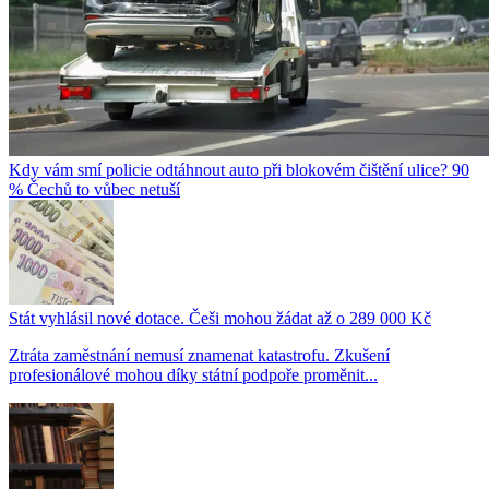
Kdy vám smí policie odtáhnout auto při blokovém čištění ulice? 90
% Čechů to vůbec netuší
Stát vyhlásil nové dotace. Češi mohou žádat až o 289 000 Kč
Ztráta zaměstnání nemusí znamenat katastrofu. Zkušení
profesionálové mohou díky státní podpoře proměnit...