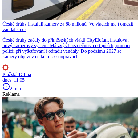
České dráhy instalují kamery za 88 milionů. Ve vlacích mají omezit
vandalismus
České dráhy začaly do příměstských vlaků CityElefant instalovat
nový kamerový systém. Má zvýšit bezpečnost cestujících, pomoci
policii při vyšetřování i odradit vandaly. Do podzimu 2027 se
kamery objeví v celkem 55 soupravách.
Pražská Drbna
dnes, 11:05
2 min
Reklama