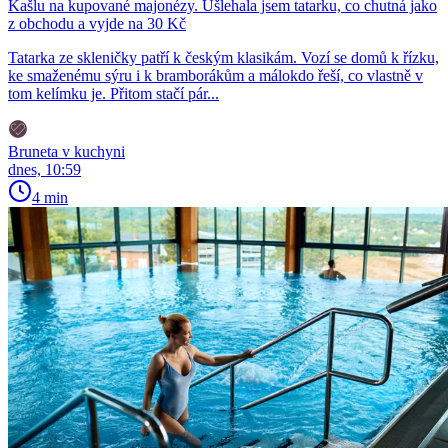
Kašlu na kupované majonézy. Ušlehala jsem tatarku, co chutná jako
z obchodu a vyjde na 30 Kč
Tatarka ze skleničky patří k českým klasikám. Vozí se domů k řízku,
ke smaženému sýru i k bramborákům a málokdo řeší, co vlastně v
tom kelímku je. Přitom stačí pár...
Bruneta v kuchyni
dnes, 10:59
4 min