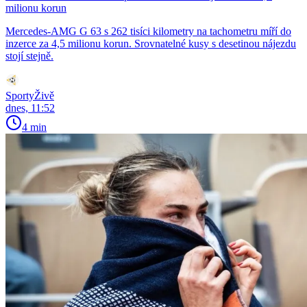
milionu korun
Mercedes-AMG G 63 s 262 tisíci kilometry na tachometru míří do
inzerce za 4,5 milionu korun. Srovnatelné kusy s desetinou nájezdu
stojí stejně.
SportyŽivě
dnes, 11:52
4 min