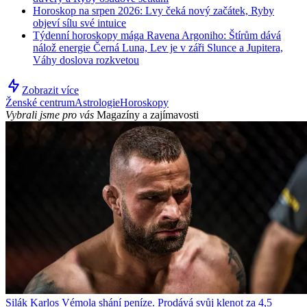
Horoskop na srpen 2026: Lvy čeká nový začátek, Ryby
objeví sílu své intuice
Týdenní horoskopy mága Ravena Argoniho: Štírům dává
nálož energie Černá Luna, Lev je v záři Slunce a Jupitera,
Váhy doslova rozkvetou
Zobrazit více
Ženské centrum
Astrologie
Horoskopy
Vybrali jsme pro vás
Magazíny a zajímavosti
Silák Karlos Vémola shání peníze. Prodává svůj klenot za 4,5