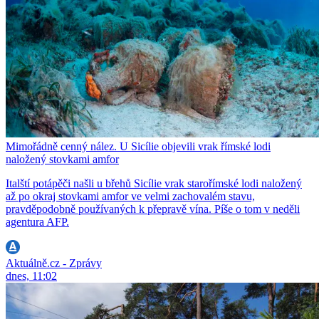
Mimořádně cenný nález. U Sicílie objevili vrak římské lodi
naložený stovkami amfor
Italští potápěči našli u břehů Sicílie vrak starořímské lodi naložený
až po okraj stovkami amfor ve velmi zachovalém stavu,
pravděpodobně používaných k přepravě vína. Píše o tom v neděli
agentura AFP.
Aktuálně.cz - Zprávy
dnes, 11:02