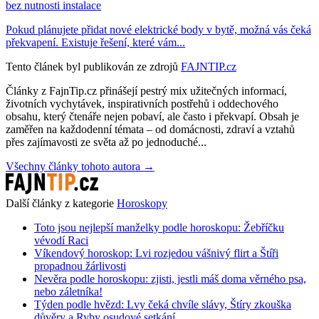
bez nutnosti instalace
Pokud plánujete přidat nové elektrické body v bytě, možná vás čeká
překvapení. Existuje řešení, které vám...
Tento článek byl publikován ze zdrojů
FAJNTIP.cz
Články z FajnTip.cz přinášejí pestrý mix užitečných informací,
životních vychytávek, inspirativních postřehů i oddechového
obsahu, který čtenáře nejen pobaví, ale často i překvapí. Obsah je
zaměřen na každodenní témata – od domácnosti, zdraví a vztahů
přes zajímavosti ze světa až po jednoduché...
Všechny články tohoto autora →
Další články z kategorie
Horoskopy
Toto jsou nejlepší manželky podle horoskopu: Žebříčku
vévodí Raci
Víkendový horoskop: Lvi rozjedou vášnivý flirt a Štíři
propadnou žárlivosti
Nevěra podle horoskopu: zjisti, jestli máš doma věrného psa,
nebo záletníka!
Týden podle hvězd: Lvy čeká chvíle slávy, Štíry zkouška
důvěry a Ryby osudové setkání