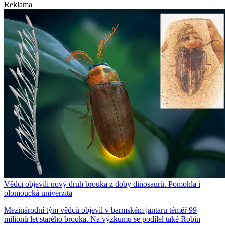
Reklama
Vědci objevili nový druh brouka z doby dinosaurů. Pomohla i
olomoucká univerzita
Mezinárodní tým vědců objevil v barmském jantaru téměř 99
milionů let starého brouka. Na výzkumu se podílel také Robin