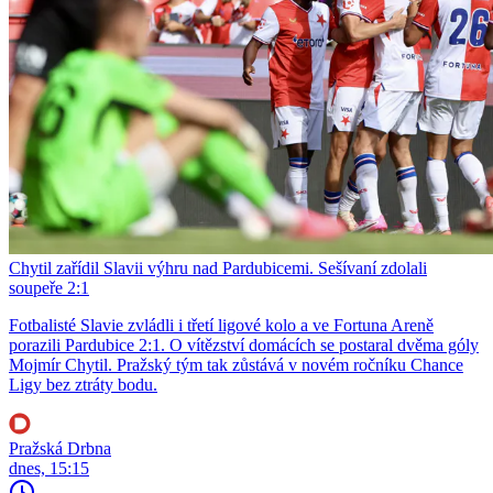
Chytil zařídil Slavii výhru nad Pardubicemi. Sešívaní zdolali
soupeře 2:1
Fotbalisté Slavie zvládli i třetí ligové kolo a ve Fortuna Areně
porazili Pardubice 2:1. O vítězství domácích se postaral dvěma góly
Mojmír Chytil. Pražský tým tak zůstává v novém ročníku Chance
Ligy bez ztráty bodu.
Pražská Drbna
dnes, 15:15