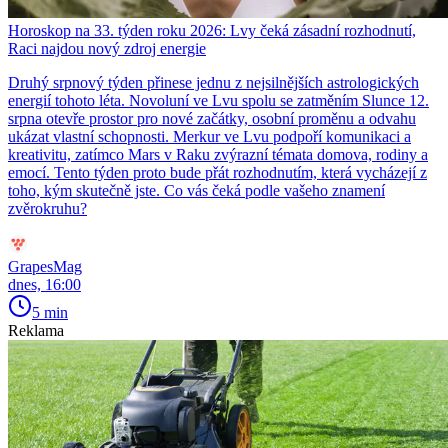
Horoskop na 33. týden roku 2026: Lvy čeká zásadní rozhodnutí,
Raci najdou nový zdroj energie
Druhý srpnový týden přinese jednu z nejsilnějších astrologických
energií tohoto léta. Novoluní ve Lvu spolu se zatměním Slunce 12.
srpna otevře prostor pro nové začátky, osobní proměnu a odvahu
ukázat vlastní schopnosti. Merkur ve Lvu podpoří komunikaci a
kreativitu, zatímco Mars v Raku zvýrazní témata domova, rodiny a
emocí. Tento týden proto bude přát rozhodnutím, která vycházejí z
toho, kým skutečně jste. Co vás čeká podle vašeho znamení
zvěrokruhu?
GrapesMag
dnes, 16:00
5 min
Reklama