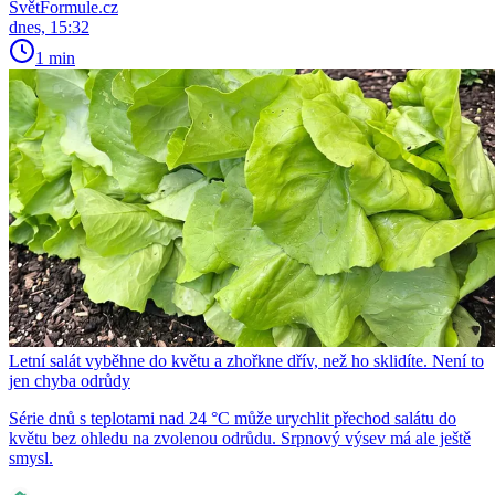
SvětFormule.cz
dnes, 15:32
1 min
Letní salát vyběhne do květu a zhořkne dřív, než ho sklidíte. Není to
jen chyba odrůdy
Série dnů s teplotami nad 24 °C může urychlit přechod salátu do
květu bez ohledu na zvolenou odrůdu. Srpnový výsev má ale ještě
smysl.