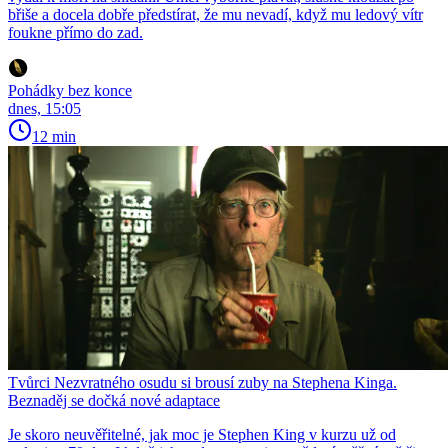
břiše a docela dobře předstírat, že mu nevadí, když mu ledový vítr
foukne přímo do zad.
Pohádky bez konce
dnes, 15:05
12 min
Tvůrci Nezvratného osudu si brousí zuby na Stephena Kinga.
Beznaděj se dočká nové adaptace
Je skoro neuvěřitelné, jak moc je Stephen King v kurzu už od