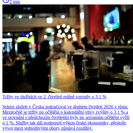
2 min
Tržby ve službách ve 2. čtvrtletí reálně vzrostly o 3,1 %
Sektor služeb v Česku pokračoval ve druhém čtvrtletí 2026 v růstu.
Meziročně se tržby po očištění o kalendářní vlivy zvýšily o 3,1 % a
ve srovnání s předchozím čtvrtletím byly po sezonním očištění vyšší
o 1 %. Služby tak dál podporují výkon české ekonomiky, přestože
vývoj mezi jednotlivými obory zůstává rozdílný.