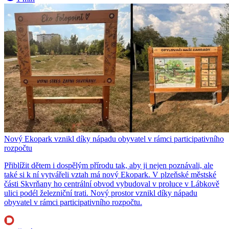
Nový Ekopark vznikl díky nápadu obyvatel v rámci participativního
rozpočtu
Přiblížit dětem i dospělým přírodu tak, aby ji nejen poznávali, ale
také si k ní vytvářeli vztah má nový Ekopark. V plzeňské městské
části Skvrňany ho centrální obvod vybudoval v proluce v Lábkově
ulici podél železniční trati. Nový prostor vznikl díky nápadu
obyvatel v rámci participativního rozpočtu.