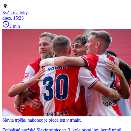
Světkreativity
dnes, 15:28
2 min
Slavia trpěla, nakonec je přece jen v trháku
Fotbalisté pražské Slavie se sice ve 3. kole první ligy herně trápili,