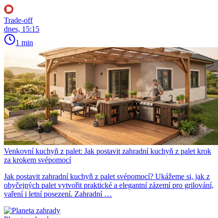
Trade-off
dnes, 15:15
1 min
Venkovní kuchyň z palet: Jak postavit zahradní kuchyň z palet krok
za krokem svépomocí
Jak postavit zahradní kuchyň z palet svépomocí? Ukážeme si, jak z
obyčejných palet vytvořit praktické a elegantní zázemí pro grilování,
vaření i letní posezení. Zahradní …