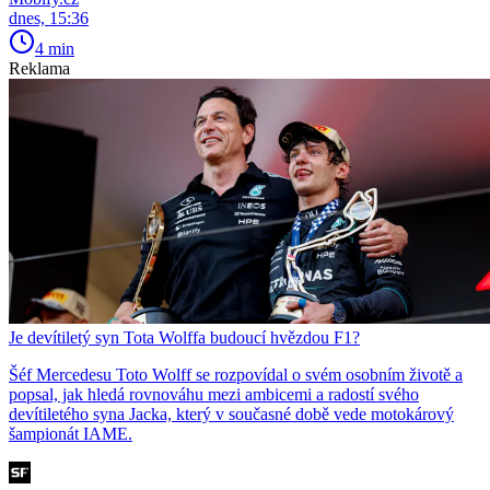
dnes, 15:36
4 min
Reklama
Je devítiletý syn Tota Wolffa budoucí hvězdou F1?
Šéf Mercedesu Toto Wolff se rozpovídal o svém osobním životě a
popsal, jak hledá rovnováhu mezi ambicemi a radostí svého
devítiletého syna Jacka, který v současné době vede motokárový
šampionát IAME.