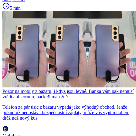
5 min
Pozor na mobily z bazaru, i když jsou levné. Banka vám pak nemusí
vrátit ani korunu, hackeři mají žně
Telefon za pár tisíc z bazaru vypadá jako výhodný obchod. Jenže
pokud už nedostává bezpečnostní záplaty, může vás vyjít mnohem
dráž než nový kus.
Mobify.cz