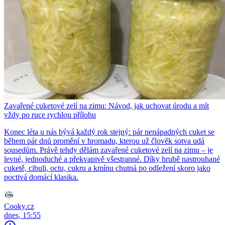
Zavařené cuketové zelí na zimu: Návod, jak uchovat úrodu a mít
vždy po ruce rychlou přílohu
Konec léta u nás bývá každý rok stejný: pár nenápadných cuket se
během pár dnů promění v hromadu, kterou už člověk sotva udá
sousedům. Právě tehdy dělám zavařené cuketové zelí na zimu – je
levné, jednoduché a překvapivě všestranné. Díky hrubě nastrouhané
cuketě, cibuli, octu, cukru a kmínu chutná po odležení skoro jako
poctivá domácí klasika.
Cooky.cz
dnes, 15:55