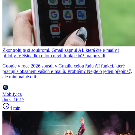
Zkontrolujte si soukromí, Gmail zapnul AI, která čte e-maily i
přílohy. Většina lidí o tom neví, funkce běží na pozadí
Google v roce 2026 spustil v Gmailu celou řadu AI funkcí, které
pracují s obsahem vašich e-mailů. Problém? Nejde o jeden přepínač,
ale minimálně o tři.
Mobify.cz
dnes, 16:17
4 min