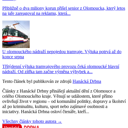
Přibližně o dva miliony korun přišel senior z Olomoucka, který letos
na jaře zareagoval na reklamu, která...
U olomouckého nádraží nepojedou tramvaje. Výluka potrvá až do
konce srpna
Třítýdenní výluka tramvajového provozu čeká olomoucké hlavní
nádraží. Od zítřka tam začne výměna výhybek a...
Tento článek byl publikován ze zdrojů
Hanácká Drbna
Články z Hanácké Drbny přinášejí aktuální dění z Olomouce a
celého Olomouckého kraje. Věnují se událostem, které přímo
ovlivňují život v regionu – od komunální politiky, dopravy a školství
až po kriminalitu, kulturu, sport nebo zajímavé osobnosti a
iniciativy. Hanácká Drbna osloví čtenáře, kteří...
Všechny články tohoto autora →