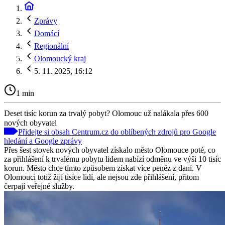
Zprávy
Domácí
Regionální
Olomoucký kraj
5. 11. 2025, 16:12
1 min
Deset tisíc korun za trvalý pobyt? Olomouc už nalákala přes 600
nových obyvatel
Přidejte si obsah Centrum.cz do oblíbených zdrojů pro Google
hledání a Google zprávy
Přes šest stovek nových obyvatel získalo město Olomouce poté, co
za přihlášení k trvalému pobytu lidem nabízí odměnu ve výši 10 tisíc
korun. Město chce tímto způsobem získat více peněz z daní. V
Olomouci totiž žijí tisíce lidí, ale nejsou zde přihlášení, přitom
čerpají veřejné služby.