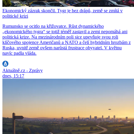
Ekonomický zázrak skončil. Tygr je bez drápů, země se zmítá v
politické krizi
Rumunsko se ocitlo na křižovatce. Růst dynamického
„ekonomického tygra“ se totiž téměř zastavil a zemi nepomáhá ani
politická krize. Na mezinárodním poli sice upevňuje svou roli
klíčového spojence Američanů a NATO a čelí hybridním hrozbám z
Ruska, uvnitř země ovšem narůstá frustrace obyvatel. V květnu
navíc padla vláda.
Aktuálně.cz - Zprávy
dnes, 15:17