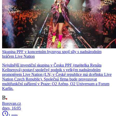
Skupina PPF v koncertním byznysu spojí síly s nadnárodním
hráčem Live Nation
Nejsilnější investiční skupina v Česku PPF (majitelka Renáta
Kellnerová) postaví společný podnik s velkým nadnárodním
promotérem Live Nation (LN; v České republice má dceřinku Live
Nation Czech Republic). Společná firma bude provozovat
multifunkční zařízení v Praze: O2 Arénu, O2 Universum a Forum
Karlín.
Borovan.cz
dnes, 16:05
1 min