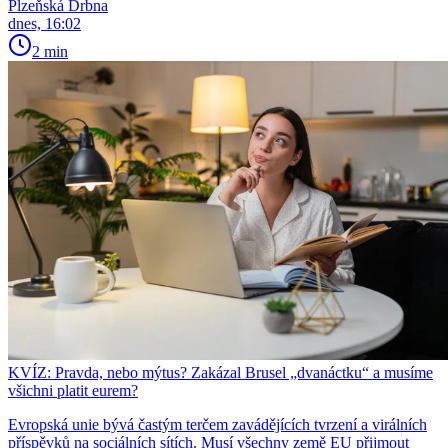
Plzeňská Drbna
dnes, 16:02
2 min
KVÍZ: Pravda, nebo mýtus? Zakázal Brusel „dvanáctku“ a musíme
všichni platit eurem?
Evropská unie bývá častým terčem zavádějících tvrzení a virálních
příspěvků na sociálních sítích. Musí všechny země EU přijmout