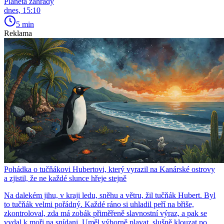
Planeta zahrady
dnes, 15:10
5 min
Reklama
Pohádka o tučňákovi Hubertovi, který vyrazil na Kanárské ostrovy
a zjistil, že ne každé slunce hřeje stejně
Na dalekém jihu, v kraji ledu, sněhu a větru, žil tučňák Hubert. Byl
to tučňák velmi pořádný. Každé ráno si uhladil peří na břiše,
zkontroloval, zda má zobák přiměřeně slavnostní výraz, a pak se
vydal k moři na snídani. Uměl výborně plavat, slušně klouzat po