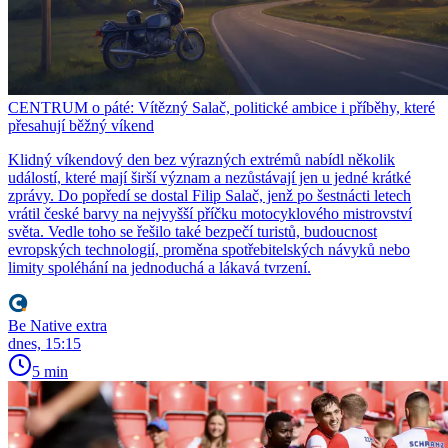
CENTRUM o páté: Vítězný Salač, politické ambice i příběhy, které
přesahují běžný víkend
Klidný víkendový den bez výrazných extrémů nabídl několik
událostí, které mají širší význam a nezůstávají jen u jedné krátké
zprávy. Do popředí se dostal Filip Salač, jenž po šestnácti letech
vrátil české barvy na nejvyšší příčku motocyklového mistrovství
světa. Vedle toho se řešilo také bezpečí turistů, budoucnost
evropských technologií, proměna spotřebitelských návyků nebo
limity spoléhání na jednoduchá a lákavá tvrzení.
Be Native extra
dnes, 15:15
5 min