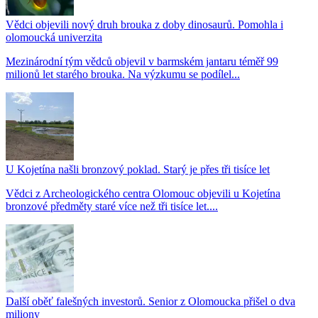
Vědci objevili nový druh brouka z doby dinosaurů. Pomohla i
olomoucká univerzita
Mezinárodní tým vědců objevil v barmském jantaru téměř 99
milionů let starého brouka. Na výzkumu se podílel...
U Kojetína našli bronzový poklad. Starý je přes tři tisíce let
Vědci z Archeologického centra Olomouc objevili u Kojetína
bronzové předměty staré více než tři tisíce let....
Další oběť falešných investorů. Senior z Olomoucka přišel o dva
miliony