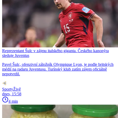
Reprezentant Šulc v zájmu italského giganta. Českého kanonýra
sleduje Juventus
Pavel Šulc, ofenzivní záložník Olympique Lyon, je podle britských
médií na radaru Juventusu. Turínský klub zatím zájem oficiálně
nepotvrdil.
SportyŽivě
dnes, 15:58
4 min