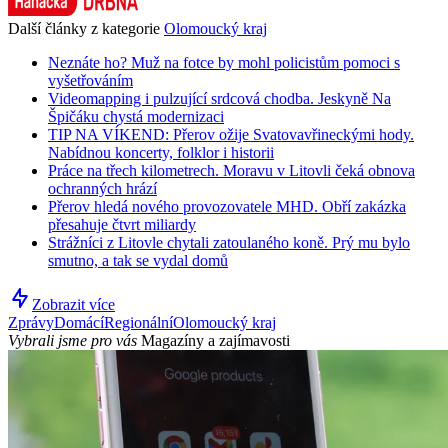
Další články z kategorie
Olomoucký kraj
Neznáte ho? Muž na fotce by mohl policistům pomoci s
vyšetřováním
Videomapping i pulzující srdcová chodba. Jeskyně Na
Špičáku chystá modernizaci
TIP NA VÍKEND: Přerov ožije Svatovavřineckými hody.
Nabídnou koncerty, folklor i historii
Práce na třech kilometrech. Moravu v Litovli čeká obnova
ochranných hrází
Přerov hledá nového provozovatele MHD. Obří zakázka
přesahuje čtvrt miliardy
Strážníci z Litovle chytali zatoulaného koně. Prý mu bylo
smutno, a tak se vydal domů
Zobrazit více
Zprávy
Domácí
Regionální
Olomoucký kraj
Vybrali jsme pro vás
Magazíny a zajímavosti