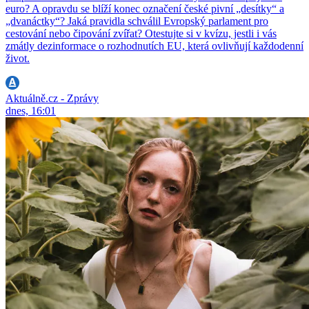
euro? A opravdu se blíží konec označení české pivní „desítky“ a
„dvanáctky“? Jaká pravidla schválil Evropský parlament pro
cestování nebo čipování zvířat? Otestujte si v kvízu, jestli i vás
zmátly dezinformace o rozhodnutích EU, která ovlivňují každodenní
život.
Aktuálně.cz - Zprávy
dnes, 16:01