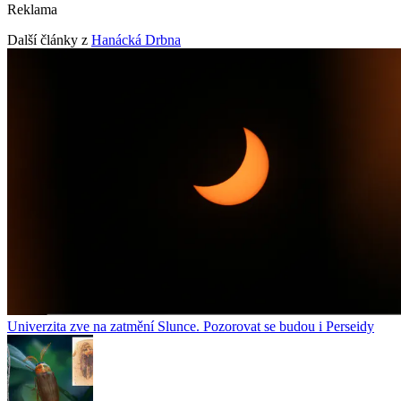
Reklama
Další články z
Hanácká Drbna
Univerzita zve na zatmění Slunce. Pozorovat se budou i Perseidy