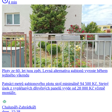
4 min
Ploty ze 60. let jsou zpět. Levná alternativa gabionů vyroste během
jediného víkendu
Patnáct metrů gabionového plotu stojí minimálně 94 500 Kč. Stejný
úsek z vyplétaných dřevěných panelů vyjde od 28 000 Kč včetně
montáže.
Chalupáři-Zahrádkáři
dnes, 15:38