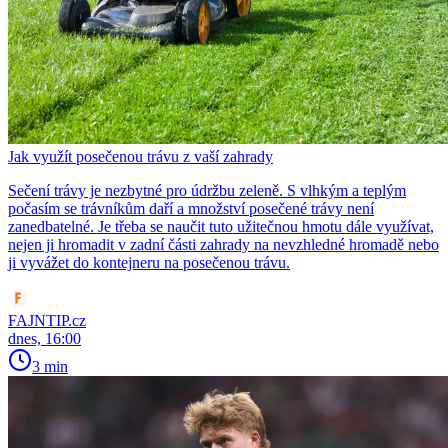
Jak využít posečenou trávu z vaší zahrady
Sečení trávy je nezbytné pro údržbu zeleně. S vlhkým a teplým
počasím se trávníkům daří a množství posečené trávy není
zanedbatelné. Je třeba se naučit tuto užitečnou hmotu dále využívat,
nejen ji hromadit v zadní části zahrady na nevzhledné hromadě nebo
ji vyvážet do kontejneru na posečenou trávu.
FAJNTIP.cz
dnes, 16:00
3 min