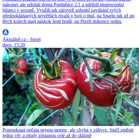
nakonec ale udolali doma Pardubice 2:1 a udrželi stoprocentní
bilanci v sezoně. Využili tak zároveň sobotní zaváhání svých
předpokládaných největších rivalů v boji o titul, na Spartu tak už po
třech kolech mají náskok šesti bodů, na Plzeň dokonce sedm.
Aktuálně.cz - Sport
dnes, 15:20
Popraskaná rajčata nejsou nemoc, ale chyba v zálivce. Stačí změnit
jednu věc a plody zůstanou celé až do sklizně