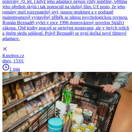
poloviny 70. let. I když jeho adaptace nejsou vždy úspěšné, většina
jeho předloh skýtá i tak potenciál na slušný film. Už proto, že jeho
romány mají rozeznatelný styl, jasnou strukturu a v podstatě
mainstreamově vystavěný příběh se silnou psychologickou rovinou.
Román Beznaděj vyšel v roce 1996 doprovázený novelou Strážci
zákona. Obě knihy pracují se stejnými postavami, ale v jiných rolích
a jiném sledu událostí. Právě Beznaděj se nyní dočká nové filmové
adaptace.
Kinobox.cz
dnes, 15:01
1 min