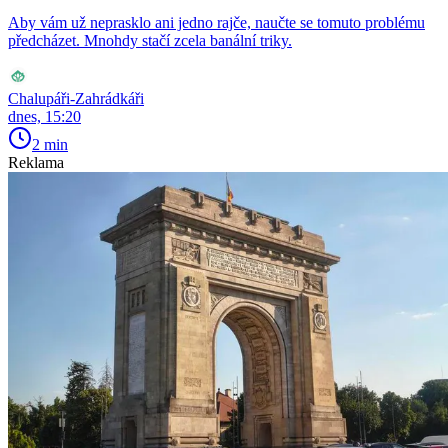
Aby vám už neprasklo ani jedno rajče, naučte se tomuto problému
předcházet. Mnohdy stačí zcela banální triky.
Chalupáři-Zahrádkáři
dnes, 15:20
2 min
Reklama