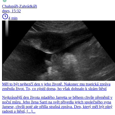
Chalupáři-Zahrádkáři
dnes, 15:32
4 min
Měl to být nejhezčí den v jeho životě. Nakonec mu tragická zpráva
změnila život. To, co zjistil doma, ho však dohnalo k slzám štěstí
Nejkrásnější den života mladého Jarretta se během chvíle přeměnil v
noční můru. Jeho žena Sarri na svět přivedla jejich společného syna
Jamese, chvíli poté ale přišla strašná zpráva. Den, který měl být plný
radosti a štěstí, [...]...