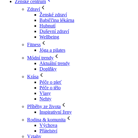
Ženské centrum
Zdraví
Ženské zdraví
Babiččina lékárna
Hubnutí
Duševní zdraví
Wellbeing
Fitness
Jóga a pilates
Módní trendy
Aktuální trendy
Doplňky
Krása
Péče o pleť
Péče o tělo
Vlasy
Nehty
Příběhy ze života
Inspirativní ženy
Rodina & komunita
Výchova
Přátelství
Vztahy