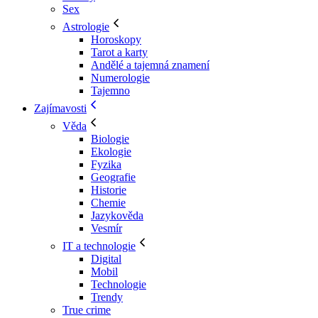
Sex
Astrologie
Horoskopy
Tarot a karty
Andělé a tajemná znamení
Numerologie
Tajemno
Zajímavosti
Věda
Biologie
Ekologie
Fyzika
Geografie
Historie
Chemie
Jazykověda
Vesmír
IT a technologie
Digital
Mobil
Technologie
Trendy
True crime