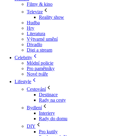
Filmy & kino
Televize
Reality show
Hudba
Hry
Literatura
Výtvarné umění
Divadlo
Digi a stream
Celebrity
Módní policie
Pro pamětníky
Nové tváře
Lifestyle
Cestování
Destinace
Rady na cesty
Bydlení
Interiery
Rady do domu
DIY
Pro kutily