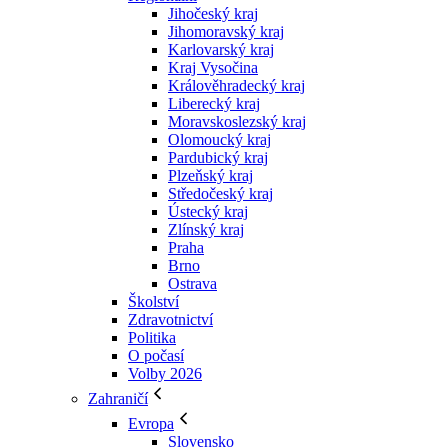
Jihočeský kraj
Jihomoravský kraj
Karlovarský kraj
Kraj Vysočina
Králověhradecký kraj
Liberecký kraj
Moravskoslezský kraj
Olomoucký kraj
Pardubický kraj
Plzeňský kraj
Středočeský kraj
Ústecký kraj
Zlínský kraj
Praha
Brno
Ostrava
Školství
Zdravotnictví
Politika
O počasí
Volby 2026
Zahraničí
Evropa
Slovensko