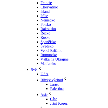
Francie
Chorvatsko
Island
Itálie
Německo
Polsko
Rakousko
Řecko
Rusko
Španělsko
Švédsko
Velká Británie
Rumunsko
Válka na Ukrajině
Maďarsko
Svět
USA
Blízký východ
Izrael
Palestina
Asie
Čína
Jižní Korea