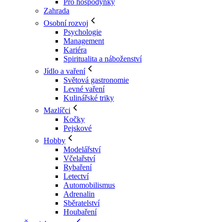
Pro hospodyňky
Zahrada
Osobní rozvoj
Psychologie
Management
Kariéra
Spiritualita a náboženství
Jídlo a vaření
Světová gastronomie
Levné vaření
Kulinářské triky
Mazlíčci
Kočky
Pejskové
Hobby
Modelářství
Včelařství
Rybaření
Letectví
Automobilismus
Adrenalin
Sběratelství
Houbaření