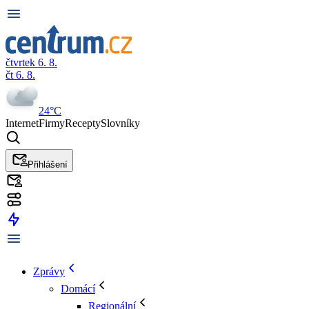
čtvrtek 6. 8.
čt 6. 8.
24°C
Internet
Firmy
Recepty
Slovníky
Přihlášení
Zprávy
Domácí
Regionální