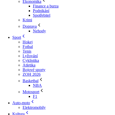
Ekonomika
Finance a burza
Podnikání
Spotřebitel
Krimi
Doprava
Nehody
Sport
Hokej
Fotbal
Tenis
Lyžování
Cyklistika
Atletika
Bojové sporty
ZOH 2026
Basketbal
NBA
Motosport
F1
Auto-moto
Elektromobily
Kultura