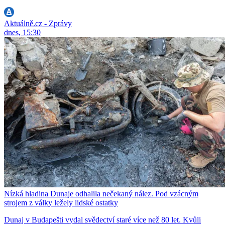
Aktuálně.cz - Zprávy
dnes, 15:30
Nízká hladina Dunaje odhalila nečekaný nález. Pod vzácným
strojem z války ležely lidské ostatky
Dunaj v Budapešti vydal svědectví staré více než 80 let. Kvůli