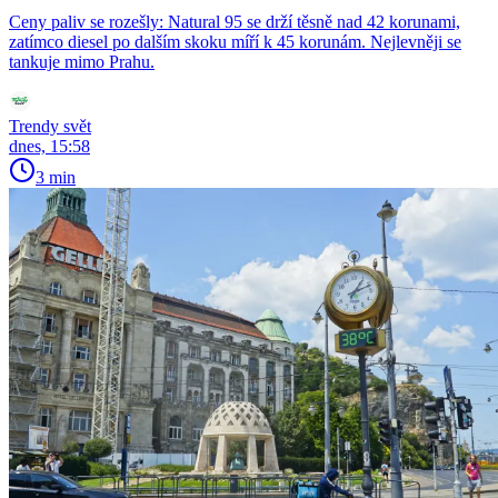
Ceny paliv se rozešly: Natural 95 se drží těsně nad 42 korunami,
zatímco diesel po dalším skoku míří k 45 korunám. Nejlevněji se
tankuje mimo Prahu.
Trendy svět
dnes, 15:58
3 min