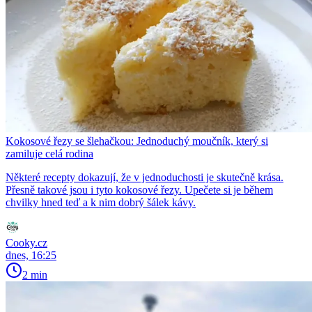
Kokosové řezy se šlehačkou: Jednoduchý moučník, který si
zamiluje celá rodina
Některé recepty dokazují, že v jednoduchosti je skutečně krása.
Přesně takové jsou i tyto kokosové řezy. Upečete si je během
chvilky hned teď a k nim dobrý šálek kávy.
Cooky.cz
dnes, 16:25
2 min