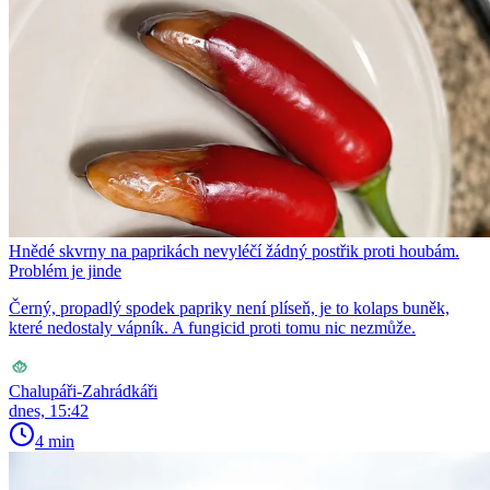
Hnědé skvrny na paprikách nevyléčí žádný postřik proti houbám.
Problém je jinde
Černý, propadlý spodek papriky není plíseň, je to kolaps buněk,
které nedostaly vápník. A fungicid proti tomu nic nezmůže.
Chalupáři-Zahrádkáři
dnes, 15:42
4 min