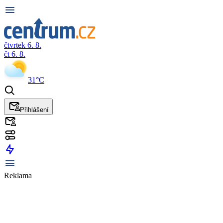
čtvrtek 6. 8.
čt 6. 8.
31°C
Přihlášení
Reklama