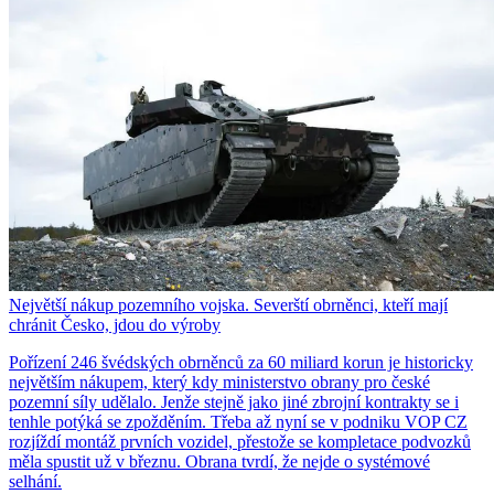
Největší nákup pozemního vojska. Severští obrněnci, kteří mají
chránit Česko, jdou do výroby
Pořízení 246 švédských obrněnců za 60 miliard korun je historicky
největším nákupem, který kdy ministerstvo obrany pro české
pozemní síly udělalo. Jenže stejně jako jiné zbrojní kontrakty se i
tenhle potýká se zpožděním. Třeba až nyní se v podniku VOP CZ
rozjíždí montáž prvních vozidel, přestože se kompletace podvozků
měla spustit už v březnu. Obrana tvrdí, že nejde o systémové
selhání.