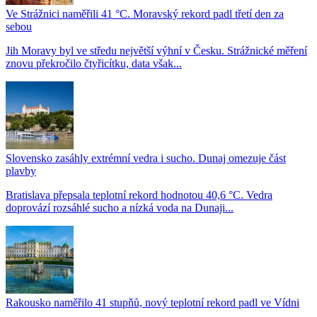
Ve Strážnici naměřili 41 °C. Moravský rekord padl třetí den za
sebou
Jih Moravy byl ve středu největší výhní v Česku. Strážnické měření
znovu překročilo čtyřicítku, data však...
Slovensko zasáhly extrémní vedra i sucho. Dunaj omezuje část
plavby
Bratislava přepsala teplotní rekord hodnotou 40,6 °C. Vedra
doprovází rozsáhlé sucho a nízká voda na Dunaji...
Rakousko naměřilo 41 stupňů, nový teplotní rekord padl ve Vídni