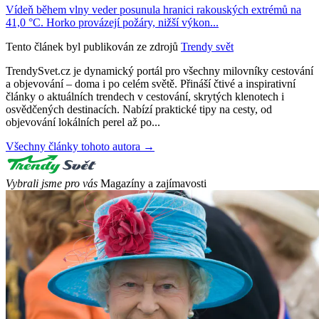
Vídeň během vlny veder posunula hranici rakouských extrémů na
41,0 °C. Horko provázejí požáry, nižší výkon...
Tento článek byl publikován ze zdrojů
Trendy svět
TrendySvet.cz je dynamický portál pro všechny milovníky cestování
a objevování – doma i po celém světě. Přináší čtivé a inspirativní
články o aktuálních trendech v cestování, skrytých klenotech i
osvědčených destinacích. Nabízí praktické tipy na cesty, od
objevování lokálních perel až po...
Všechny články tohoto autora →
Vybrali jsme pro vás
Magazíny a zajímavosti