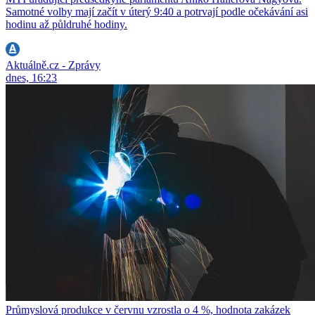
Samotné volby mají začít v úterý 9:40 a potrvají podle očekávání asi
hodinu až půldruhé hodiny.
Aktuálně.cz - Zprávy
dnes, 16:23
Průmyslová produkce v červnu vzrostla o 4 %, hodnota zakázek