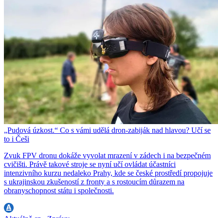
„Pudová úzkost.“ Co s vámi udělá dron-zabiják nad hlavou? Učí se
to i Češi
Zvuk FPV dronu dokáže vyvolat mrazení v zádech i na bezpečném
cvičišti. Právě takové stroje se nyní učí ovládat účastníci
intenzivního kurzu nedaleko Prahy, kde se české prostředí propojuje
s ukrajinskou zkušeností z fronty a s rostoucím důrazem na
obranyschopnost státu i společnosti.