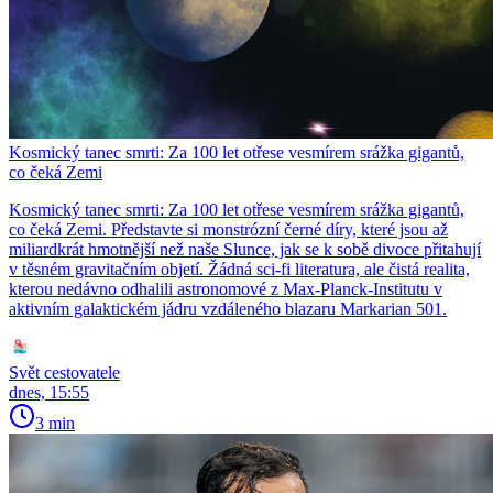
Kosmický tanec smrti: Za 100 let otřese vesmírem srážka gigantů,
co čeká Zemi
Kosmický tanec smrti: Za 100 let otřese vesmírem srážka gigantů,
co čeká Zemi. Představte si monstrózní černé díry, které jsou až
miliardkrát hmotnější než naše Slunce, jak se k sobě divoce přitahují
v těsném gravitačním objetí. Žádná sci-fi literatura, ale čistá realita,
kterou nedávno odhalili astronomové z Max-Planck-Institutu v
aktivním galaktickém jádru vzdáleného blazaru Markarian 501.
Svět cestovatele
dnes, 15:55
3 min