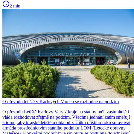
2 min
O převodu letiště v Karlových Varech se rozhodne na podzim
O převodu Letiště Karlovy Vary z kraje na stát by měli zastupitelé i
vláda rozhodovat zřejmě na podzim. Všechna jednání zatím směřují
k tomu, aby krajské letiště mohla od začátku příštího roku spravovat
armáda prostřednictvím státního podniku LOM (Letecké opravny
Malešice). Konkrétní podmínky a smlouvy se postupně dojednávají