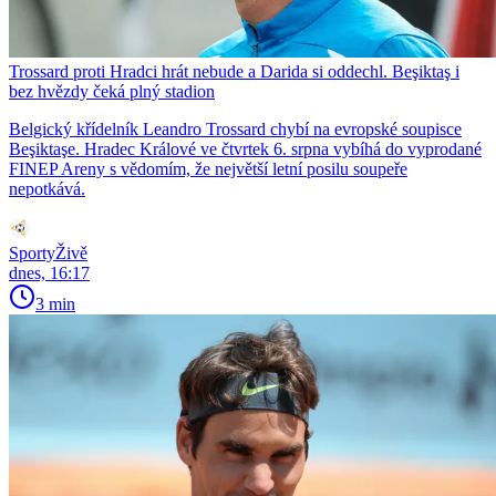
Trossard proti Hradci hrát nebude a Darida si oddechl. Beşiktaş i
bez hvězdy čeká plný stadion
Belgický křídelník Leandro Trossard chybí na evropské soupisce
Beşiktaşe. Hradec Králové ve čtvrtek 6. srpna vybíhá do vyprodané
FINEP Areny s vědomím, že největší letní posilu soupeře
nepotkává.
SportyŽivě
dnes, 16:17
3 min