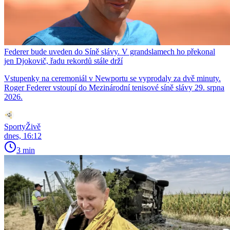
Federer bude uveden do Síně slávy. V grandslamech ho překonal
jen Djokovič, řadu rekordů stále drží
Vstupenky na ceremoniál v Newportu se vyprodaly za dvě minuty.
Roger Federer vstoupí do Mezinárodní tenisové síně slávy 29. srpna
2026.
SportyŽivě
dnes, 16:12
3 min