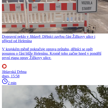
Dopravní peklo v Jihlavě: Dělníci zavřou část Žižkovy ulice i
příjezd od Helenína
V krajském městě pokračuje oprava průtahu, dělníci se opět
posunou o část blíže Helenínu. Kromě toho začne hned v pondělí
první etapa oprav Žižkovy ulice.
Jihlavská Drbna
dnes, 15:58
2 min