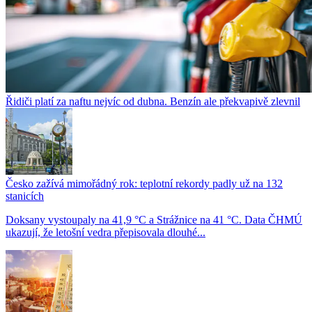
Řidiči platí za naftu nejvíc od dubna. Benzín ale překvapivě zlevnil
Česko zažívá mimořádný rok: teplotní rekordy padly už na 132
stanicích
Doksany vystoupaly na 41,9 °C a Strážnice na 41 °C. Data ČHMÚ
ukazují, že letošní vedra přepisovala dlouhé...