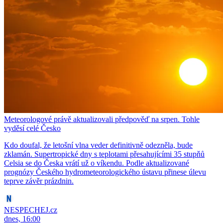
Meteorologové právě aktualizovali předpověď na srpen. Tohle
vyděsí celé Česko
Kdo doufal, že letošní vlna veder definitivně odezněla, bude
zklamán. Supertropické dny s teplotami přesahujícími 35 stupňů
Celsia se do Česka vrátí už o víkendu. Podle aktualizované
prognózy Českého hydrometeorologického ústavu přinese úlevu
teprve závěr prázdnin.
NESPECHEJ.cz
dnes, 16:00