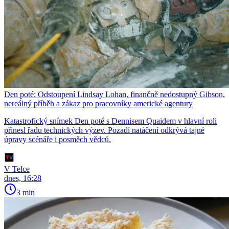
Den poté: Odstoupení Lindsay Lohan, finančně nedostupný Gibson,
nereálný příběh a zákaz pro pracovníky americké agentury
Katastrofický snímek Den poté s Dennisem Quaidem v hlavní roli
přinesl řadu technických výzev. Pozadí natáčení odkrývá tajné
úpravy scénáře i posměch vědců.
V Telce
dnes, 16:28
3 min