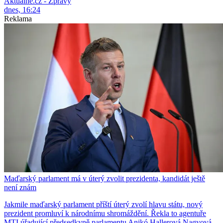
Aktuálně.cz - Zprávy
dnes, 16:24
Reklama
Maďarský parlament má v úterý zvolit prezidenta, kandidát ještě
není znám
Jakmile maďarský parlament příští úterý zvolí hlavu státu, nový
prezident promluví k národnímu shromáždění. Řekla to agentuře
MTI úřadující předsedkyně parlamentu Anikó Hallerová Nagyová.