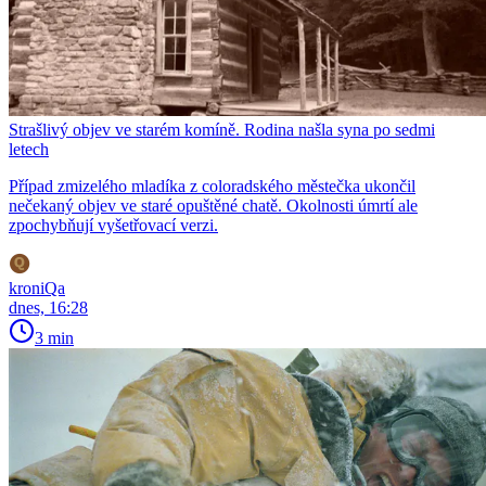
Strašlivý objev ve starém komíně. Rodina našla syna po sedmi
letech
Případ zmizelého mladíka z coloradského městečka ukončil
nečekaný objev ve staré opuštěné chatě. Okolnosti úmrtí ale
zpochybňují vyšetřovací verzi.
kroniQa
dnes, 16:28
3 min