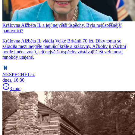
Královna Alžběta II. a její největší úspěchy. Byla nejúspěšnější
panovnicí?
Královna Alžběta II. vládla Velké Británii 70 let. Díky tomu se
zařadila mezi nejdéle panující krále a královny. Ačkoliv ji všichni
podle jména znají, její největší úspěchy zůstávají širší veřejnosti
mnohdy utajené.
NESPECHEJ.cz
dnes, 16:30
3 min