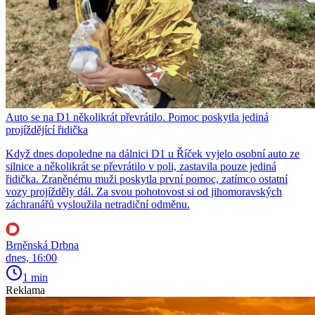
Auto se na D1 několikrát převrátilo. Pomoc poskytla jediná
projíždějící řidička
Když dnes dopoledne na dálnici D1 u Říček vyjelo osobní auto ze
silnice a několikrát se převrátilo v poli, zastavila pouze jediná
řidička. Zraněnému muži poskytla první pomoc, zatímco ostatní
vozy projížděly dál. Za svou pohotovost si od jihomoravských
záchranářů vysloužila netradiční odměnu.
Brněnská Drbna
dnes, 16:00
1 min
Reklama