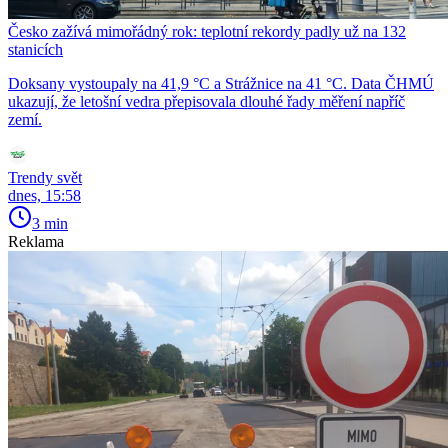
Česko zažívá mimořádný rok: teplotní rekordy padly už na 132
stanicích
Doksany vystoupaly na 41,9 °C a Strážnice na 41 °C. Data ČHMÚ
ukazují, že letošní vedra přepisovala dlouhé řady měření napříč
zemí.
Trendy svět
dnes, 15:58
3 min
Reklama