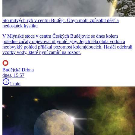
Sto mrtvých ryb v centru Budějc. Úhyn mohl způsobit déšť a
nedostatek kyslíku
V Mlýnské stoce v centru Českých Budějovic se dnes kolem
poledne začaly objevovat uhynulé ryby. Jejich těla plula vodou a
neobvyklý pohled přilákal pozornost kolemjdoucích. Hasiči odebrali
vzorky vody, které nyní zamíří na rozbor.
Budějcká Drbna
dnes, 15:57
1 min