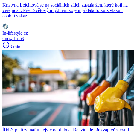
Kristýna Leichtová se na sociálních sítích zastala žen, které kojí na
veřejnosti. Před Světovým týdnem kojení přidala fotku z vlaku i
osobní vzkaz.
In-lifestyle.cz
dnes, 15:59
3 min
Řidiči platí za naftu nejvíc od dubna. Benzín ale překvapivě zlevnil