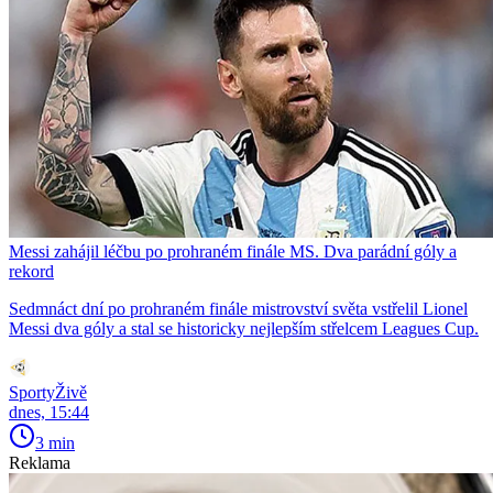
Messi zahájil léčbu po prohraném finále MS. Dva parádní góly a
rekord
Sedmnáct dní po prohraném finále mistrovství světa vstřelil Lionel
Messi dva góly a stal se historicky nejlepším střelcem Leagues Cup.
SportyŽivě
dnes, 15:44
3 min
Reklama