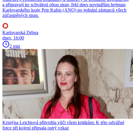
a připravují ke schválení obou stran, řekl dnes novinářům hejtman
Karlovarského kraje Petr Kubis (ANO) po jednání zástupců všech
zúčastněných stran.
Karlovarská Drbna
dnes, 16:00
2 min
Kristýna Leichtová přitvrdila vůči všem kritikům: K této odvážné
fotce při kojení připsala ostrý vzkaz