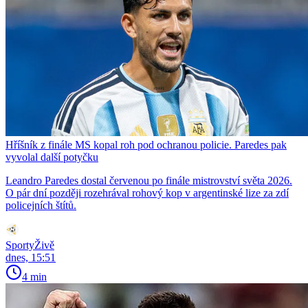
Hříšník z finále MS kopal roh pod ochranou policie. Paredes pak
vyvolal další potyčku
Leandro Paredes dostal červenou po finále mistrovství světa 2026.
O pár dní později rozehrával rohový kop v argentinské lize za zdí
policejních štítů.
SportyŽivě
dnes, 15:51
4 min