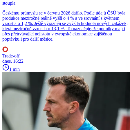
stoupla
Českému průmyslu se v červnu 2026 dařilo. Podle údajů ČSÚ byla
produkce meziročně reálně vyšší o 4 % a ve srovnání s květnem
vzrostla o 1,2 %. Ještě výrazněji se zvýšila hodnota nových zakázek,
která meziročně vzrostla o 13,1 %. To naznačuje, že podniky mají i
přes přetrvávající nejistotu v evropské ekonomice zajištěnou
poptávku i pro další měsíce.
Trade-off
dnes, 16:22
1 min