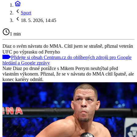
Sport
18. 5. 2026, 14:45
1 min
Diaz o svém návratu do MMA. Cítil jsem se strašně, přiznal veterán
UFC po výprasku od Perryho
Přidejte si obsah Centrum.cz do oblíbených zdrojů pro Google
hledání a Google zprávy
Nate Diaz po drsné porážce s Mikem Perrym neuhýbal před
vlastním výkonem. Přiznal, že se v návratu do MMA cítil špatně, ale
konec kariéry odmítl.