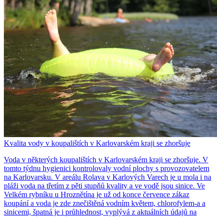
Kvalita vody v koupalištích v Karlovarském kraji se zhoršuje
Voda v některých koupalištích v Karlovarském kraji se zhoršuje. V
tomto týdnu hygienici kontrolovaly vodní plochy s provozovatelem
na Karlovarsku. V areálu Rolava v Karlových Varech je u mola i na
pláži voda na třetím z pěti stupňů kvality a ve vodě jsou sinice. Ve
Velkém rybníku u Hroznětína je už od konce července zákaz
koupání a voda je zde znečištěná vodním květem, chlorofylem-a a
sinicemi, špatná je i průhlednost, vyplývá z aktuálních údajů na