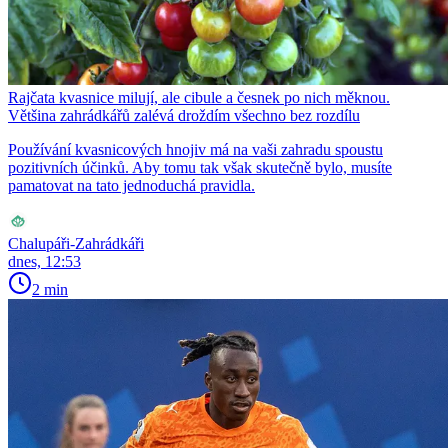
Rajčata kvasnice milují, ale cibule a česnek po nich měknou.
Většina zahrádkářů zalévá droždím všechno bez rozdílu
Používání kvasnicových hnojiv má na vaši zahradu spoustu
pozitivních účinků. Aby tomu tak však skutečně bylo, musíte
pamatovat na tato jednoduchá pravidla.
Chalupáři-Zahrádkáři
dnes, 12:53
2 min