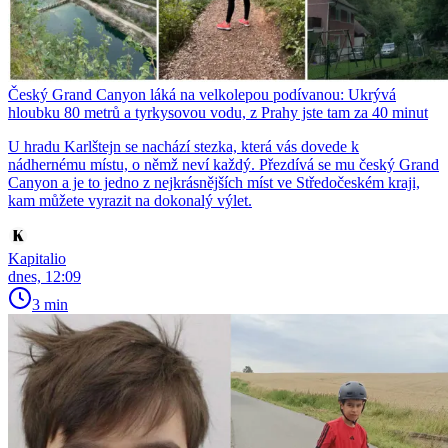
Český Grand Canyon láká na velkolepou podívanou: Ukrývá
hloubku 80 metrů a tyrkysovou vodu, z Prahy jste tam za 40 minut
U hradu Karlštejn se nachází stezka, která vás dovede k
nádhernému místu, o němž neví každý. Přezdívá se mu český Grand
Canyon a je to jedno z nejkrásnějších míst ve Středočeském kraji,
kam můžete vyrazit na dokonalý výlet.
Kapitalio
dnes, 12:09
3 min