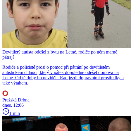
Devítiletý autista odešel z bytu na Letné, rodiče po něm marně
pátrají
Rodiče a policisté prosí o pomoc při pátrání po devítiletém
autistickém chlapci, který v pátek dopoledne odešel domova na
Letné. Od té doby ho neviděli. Rád jezdí dopravními prostředky a
také výtahem.
Pražská Drbna
dnes, 12:06
1 min