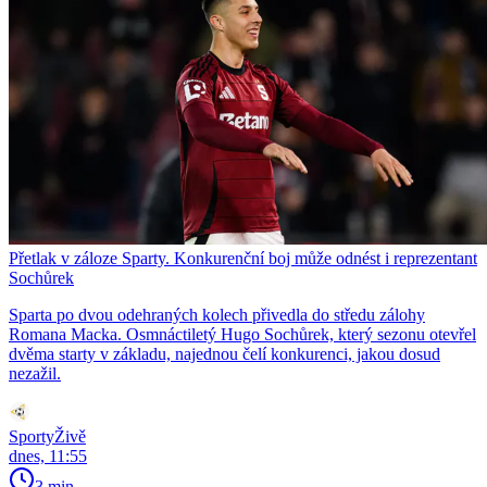
Přetlak v záloze Sparty. Konkurenční boj může odnést i reprezentant
Sochůrek
Sparta po dvou odehraných kolech přivedla do středu zálohy
Romana Macka. Osmnáctiletý Hugo Sochůrek, který sezonu otevřel
dvěma starty v základu, najednou čelí konkurenci, jakou dosud
nezažil.
SportyŽivě
dnes, 11:55
3 min