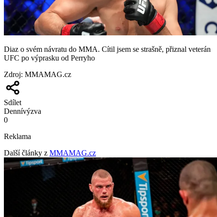
Diaz o svém návratu do MMA. Cítil jsem se strašně, přiznal veterán
UFC po výprasku od Perryho
Zdroj
:
MMAMAG.cz
Sdílet
Denní
výzva
0
Reklama
Další články z
MMAMAG.cz