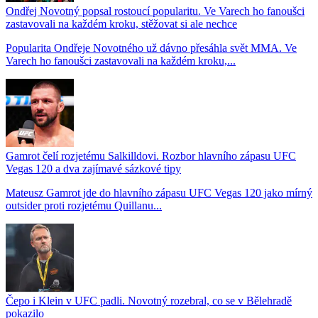
Ondřej Novotný popsal rostoucí popularitu. Ve Varech ho fanoušci
zastavovali na každém kroku, stěžovat si ale nechce
Popularita Ondřeje Novotného už dávno přesáhla svět MMA. Ve
Varech ho fanoušci zastavovali na každém kroku,...
Gamrot čelí rozjetému Salkilldovi. Rozbor hlavního zápasu UFC
Vegas 120 a dva zajímavé sázkové tipy
Mateusz Gamrot jde do hlavního zápasu UFC Vegas 120 jako mírný
outsider proti rozjetému Quillanu...
Čepo i Klein v UFC padli. Novotný rozebral, co se v Bělehradě
pokazilo