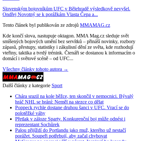
Slovenským bojovníkům UFC v Bělehradě výsledkově nevyšel.
Ondřej Novotný se k porážkám Vlasta Čepa a...
Tento článek byl publikován ze zdrojů
MMAMAG.cz
Kde končí slova, nastupuje oktagon. MMA Mag.cz sleduje svět
smíšených bojových umění bez servítků – přináší novinky, rozbory
zápasů, přestupy, statistiky i zákulisní dění ze světa, kde rozhodují
vteřiny, taktika a tvrdý trénink. Čtenáři se dostanou k informacím o
domácí i světové scéně – od UFC...
Všechny články tohoto autora →
Další články z kategorie
Sport
Chára srazil na kole běžce, ten skončil v nemocnici. Bývalý
hráč NHL se brání: Neměl na stezce co dělat
Poppeck rychle dostane druhou šanci v UFC. Vrací se do
polotěžké váhy
Přetlak v záloze Sparty. Konkurenční boj může odnést i
reprezentant Sochůrek
Palou přijíždí do Portlandu jako muž, kterého už nestačí
porážet. Soupeři potřebují, aby začal chybovat