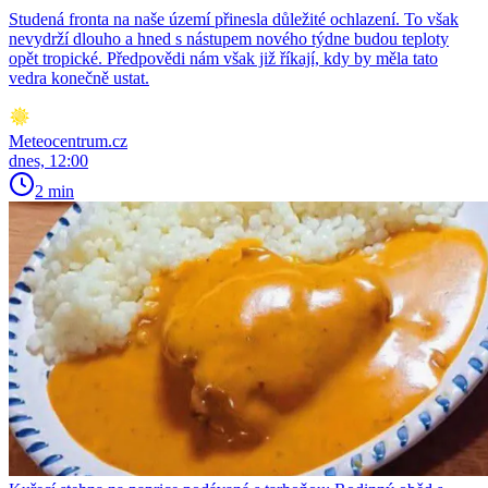
Studená fronta na naše území přinesla důležité ochlazení. To však
nevydrží dlouho a hned s nástupem nového týdne budou teploty
opět tropické. Předpovědi nám však již říkají, kdy by měla tato
vedra konečně ustat.
Meteocentrum.cz
dnes, 12:00
2 min