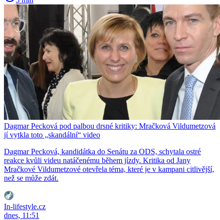
Dagmar Pecková pod palbou drsné kritiky: Mračková Vildumetzová
jí vytkla toto „skandální“ video
Dagmar Pecková, kandidátka do Senátu za ODS, schytala ostré
reakce kvůli videu natáčenému během jízdy. Kritika od Jany
Mračkové Vildumetzové otevřela téma, které je v kampani citlivější,
než se může zdát.
In-lifestyle.cz
dnes, 11:51