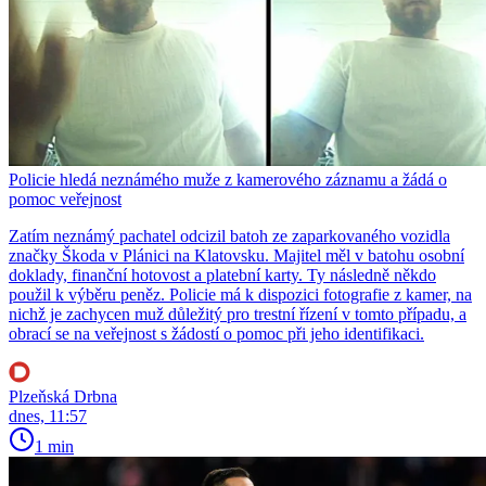
Policie hledá neznámého muže z kamerového záznamu a žádá o
pomoc veřejnost
Zatím neznámý pachatel odcizil batoh ze zaparkovaného vozidla
značky Škoda v Plánici na Klatovsku. Majitel měl v batohu osobní
doklady, finanční hotovost a platební karty. Ty následně někdo
použil k výběru peněz. Policie má k dispozici fotografie z kamer, na
nichž je zachycen muž důležitý pro trestní řízení v tomto případu, a
obrací se na veřejnost s žádostí o pomoc při jeho identifikaci.
Plzeňská Drbna
dnes, 11:57
1 min