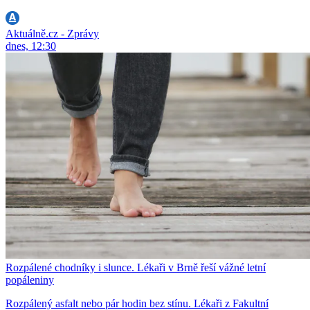
Aktuálně.cz - Zprávy
dnes, 12:30
Rozpálené chodníky i slunce. Lékaři v Brně řeší vážné letní
popáleniny
Rozpálený asfalt nebo pár hodin bez stínu. Lékaři z Fakultní