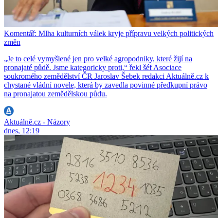
Komentář: Mlha kulturních válek kryje přípravu velkých politických
změn
„Je to celé vymyšlené jen pro velké agropodniky, které žijí na
pronajaté půdě. Jsme kategoricky proti,“ řekl šéf Asociace
soukromého zemědělství ČR Jaroslav Šebek redakci Aktuálně.cz k
chystané vládní novele, která by zavedla povinné předkupní právo
na pronajatou zemědělskou půdu.
Aktuálně.cz - Názory
dnes, 12:19