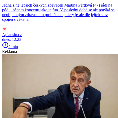
Jedna z nejlepších českých zpěvaček Martina Pártlová (47) řádí na
pódiu během koncertu jako tajfun. V poslední době se ale potýká se
nepříjemným zdravotním problémem, který je ale dle jejích slov
spojen s věkem.
Aplausin.cz
dnes, 12:23
2 min
Reklama