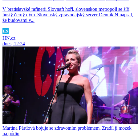
V bratislavské rafinerii Slovnaft hoří, slovenskou metropolí se šíří
hustý černý dým. Slovenský zpravodajský server Denník N napsal,
že budovami v...
HN.cz
dnes, 12:24
Martina Pártlová bojuje se zdravotním problémem. Zradil ji mozek
na pódiu