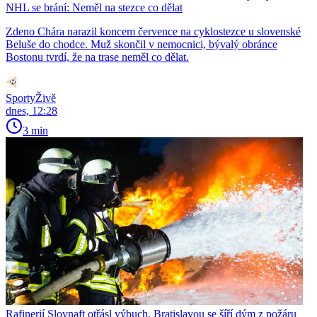
NHL se brání: Neměl na stezce co dělat
Zdeno Chára narazil koncem července na cyklostezce u slovenské
Beluše do chodce. Muž skončil v nemocnici, bývalý obránce
Bostonu tvrdí, že na trase neměl co dělat.
SportyŽivě
dnes, 12:28
3 min
Rafinerií Slovnaft otřásl výbuch, Bratislavou se šíří dým z požáru