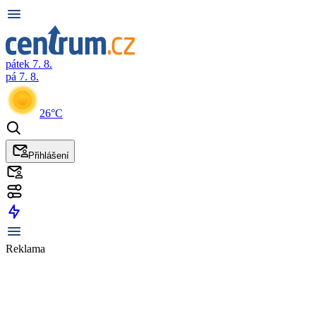
pátek 7. 8.
pá 7. 8.
26°C
Přihlášení
Reklama