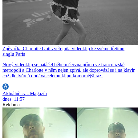
Zpěvačka Charlotte Gott zveřejnila videoklip ke svému třetímu
singlu Paris
Nový videoklip se natáčel během června přímo ve francouzské
metropoli a Charlotte v něm nejen zpívá, ale doprovází se i na klavír,
což dle tvůrců dodává celému klipu komornější ráz.
Aktuálně.cz - Magazín
dnes, 11:57
Reklama