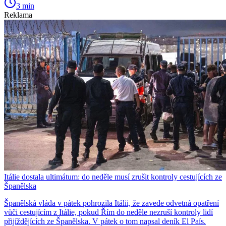
3 min
Reklama
Itálie dostala ultimátum: do neděle musí zrušit kontroly cestujících ze
Španělska
Španělská vláda v pátek pohrozila Itálii, že zavede odvetná opatření
vůči cestujícím z Itálie, pokud Řím do neděle nezruší kontroly lidí
přijíždějících ze Španělska. V pátek o tom napsal deník El País.