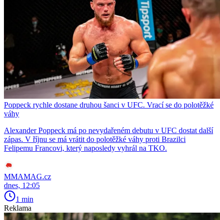
Poppeck rychle dostane druhou šanci v UFC. Vrací se do polotěžké
váhy
Alexander Poppeck má po nevydařeném debutu v UFC dostat další
zápas. V říjnu se má vrátit do polotěžké váhy proti Brazilci
Felipemu Francovi, který naposledy vyhrál na TKO.
MMAMAG.cz
dnes, 12:05
1 min
Reklama