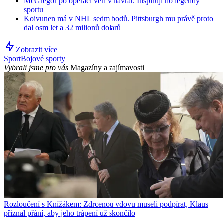
McGregor po operaci věří v návrat. Inspirují ho legendy
sportu
Koivunen má v NHL sedm bodů. Pittsburgh mu právě proto
dal osm let a 32 milionů dolarů
Zobrazit více
Sport
Bojové sporty
Vybrali jsme pro vás
Magazíny a zajímavosti
Rozloučení s Knížákem: Zdrcenou vdovu museli podpírat, Klaus
přiznal přání, aby jeho trápení už skončilo