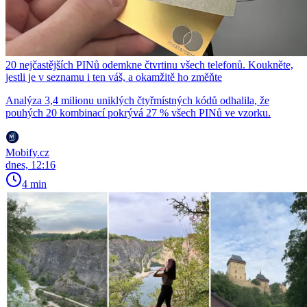
20 nejčastějších PINů odemkne čtvrtinu všech telefonů. Koukněte,
jestli je v seznamu i ten váš, a okamžitě ho změňte
Analýza 3,4 milionu uniklých čtyřmístných kódů odhalila, že
pouhých 20 kombinací pokrývá 27 % všech PINů ve vzorku.
Mobify.cz
dnes, 12:16
4 min