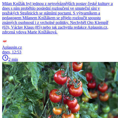
Milan Knížák byl jednou z nejsvéráznějších postav české kultury a
dnes s ním proběhlo poslední rozloučení ve smuteční síni v
pražských Strašnicích se státními poctami. S výtvarníkem a
pedagogem Milanem Knížákem se přijelo rozloučit spoustu
známých osobností i z vrcholné politiky. Nechyběl Oto Klempíř
(63), Václav Klaus (85) nebo jak zachytila redakce Aplausin.cz,
zdrcená vdova Marie Knížáková.
Aplausin.cz
dnes, 12:53
2 min