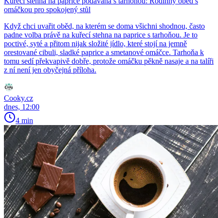
Kuřecí stehna na paprice podávaná s tarhoňou: Rodinný oběd s
omáčkou pro spokojený stůl
Když chci uvařit oběd, na kterém se doma všichni shodnou, často
padne volba právě na kuřecí stehna na paprice s tarhoňou. Je to
poctivé, syté a přitom nijak složité jídlo, které stojí na jemně
orestované cibuli, sladké paprice a smetanové omáčce. Tarhoňa k
tomu sedí překvapivě dobře, protože omáčku pěkně nasaje a na talíři
z ní není jen obyčejná příloha.
Cooky.cz
dnes, 12:00
4 min