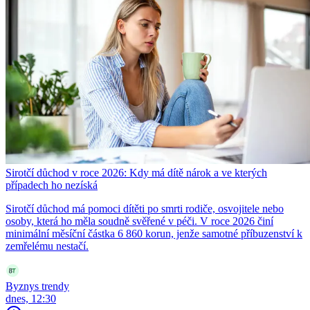
Sirotčí důchod v roce 2026: Kdy má dítě nárok a ve kterých
případech ho nezíská
Sirotčí důchod má pomoci dítěti po smrti rodiče, osvojitele nebo
osoby, která ho měla soudně svěřené v péči. V roce 2026 činí
minimální měsíční částka 6 860 korun, jenže samotné příbuzenství k
zemřelému nestačí.
Byznys trendy
dnes, 12:30