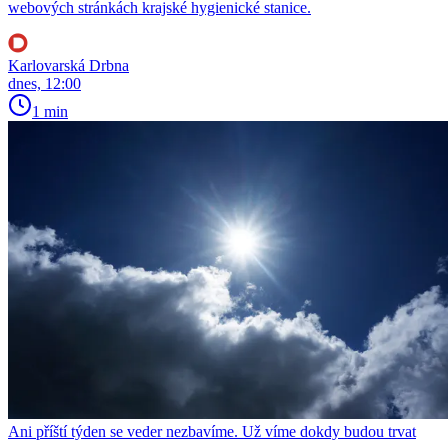
webových stránkách krajské hygienické stanice.
Karlovarská Drbna
dnes, 12:00
1 min
Ani příští týden se veder nezbavíme. Už víme dokdy budou trvat