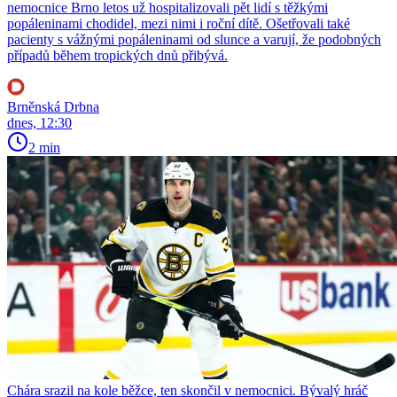
nemocnice Brno letos už hospitalizovali pět lidí s těžkými
popáleninami chodidel, mezi nimi i roční dítě. Ošetřovali také
pacienty s vážnými popáleninami od slunce a varují, že podobných
případů během tropických dnů přibývá.
Brněnská Drbna
dnes, 12:30
2 min
Chára srazil na kole běžce, ten skončil v nemocnici. Bývalý hráč