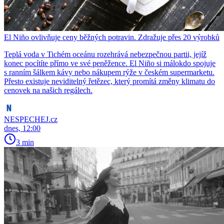
El Niño ovlivňuje ceny běžných potravin. Zdražuje přes 20 výrobků
Teplá voda v Tichém oceánu rozehrává nebezpečnou partii, jejíž
konec pocítíte přímo ve své peněžence. El Niño si málokdo spojuje
s ranním šálkem kávy nebo nákupem rýže v českém supermarketu.
Přesto existuje neviditelný řetězec, který promítá změny klimatu do
cenovek na našich regálech.
NESPECHEJ.cz
dnes, 12:00
3 min