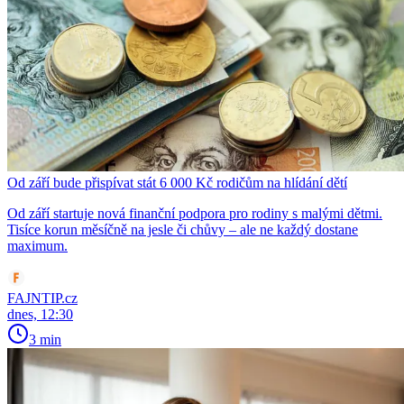
Od září bude přispívat stát 6 000 Kč rodičům na hlídání dětí
Od září startuje nová finanční podpora pro rodiny s malými dětmi.
Tisíce korun měsíčně na jesle či chůvy – ale ne každý dostane
maximum.
FAJNTIP.cz
dnes, 12:30
3 min