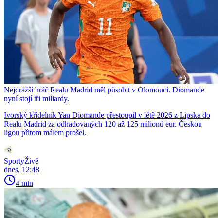
Nejdražší hráč Realu Madrid měl působit v Olomouci. Diomande
nyní stojí tři miliardy.
Ivorský křídelník Yan Diomande přestoupil v létě 2026 z Lipska do
Realu Madrid za odhadovaných 120 až 125 milionů eur. Českou
ligou přitom málem prošel.
SportyŽivě
dnes, 12:48
4 min