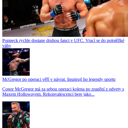
Poppeck rychle dostane druhou šanci v UFC. Vrací se do polotěžké
váhy
McGregor po operaci věří v návrat. Inspirují ho legendy sportu
Conor McGregor má za sebou operaci kolena po zranění z odvety s
Maxem Hollowayem. Rekonvalescenci bere jako...