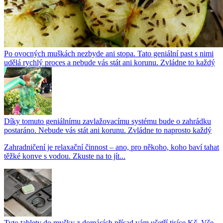
Po ovocných muškách nezbyde ani stopa. Tato geniální past s nimi
udělá rychlý proces a nebude vás stát ani korunu. Zvládne to každý
Díky tomuto geniálnímu zavlažovacímu systému bude o zahrádku
postaráno. Nebude vás stát ani korunu. Zvládne to naprosto každý
Zahradničení je relaxační činnost – ano, pro někoho, koho baví tahat
těžké konve s vodou. Zkuste na to jít...
Tyto tablety do myčky z domácích přísad vám ušetří tisíce Kč. Vše