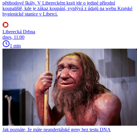
pětibodové škály. V Libereckém kraji jde o jediné přírodní
koupaliště, kde je zákaz koupání, vyplývá z údajů na webu Krajské
hygienické stanice v Liberci.
Liberecká Drbna
dnes, 11:00
1 min
Jak poznáte, že máte neandertálské geny bez testu DNA