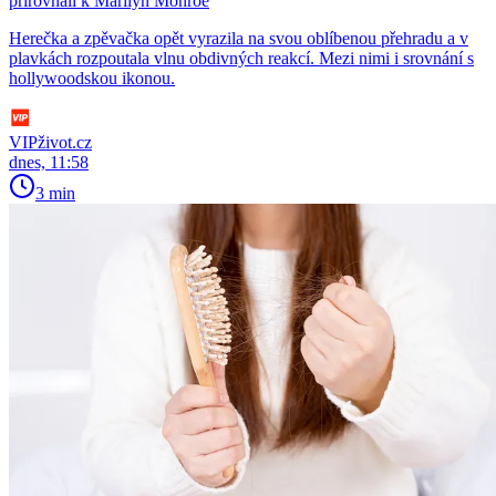
přirovnali k Marilyn Monroe
Herečka a zpěvačka opět vyrazila na svou oblíbenou přehradu a v
plavkách rozpoutala vlnu obdivných reakcí. Mezi nimi i srovnání s
hollywoodskou ikonou.
VIPživot.cz
dnes, 11:58
3 min