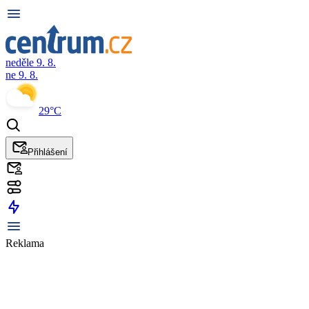
neděle 9. 8.
ne 9. 8.
29°C
Přihlášení
Reklama