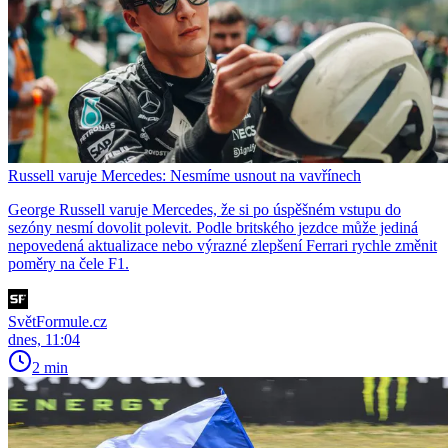
Russell varuje Mercedes: Nesmíme usnout na vavřínech
George Russell varuje Mercedes, že si po úspěšném vstupu do
sezóny nesmí dovolit polevit. Podle britského jezdce může jediná
nepovedená aktualizace nebo výrazné zlepšení Ferrari rychle změnit
poměry na čele F1.
SvětFormule.cz
dnes, 11:04
2 min