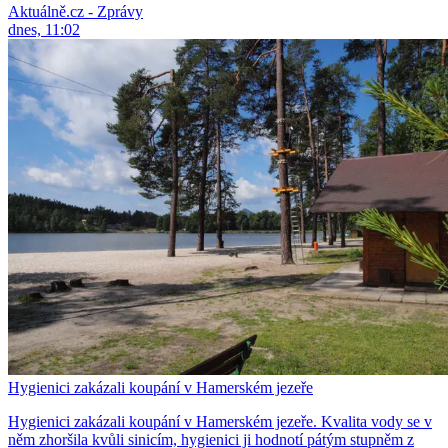
Aktuálně.cz - Zprávy
dnes, 11:02
Hygienici zakázali koupání v Hamerském jezeře
Hygienici zakázali koupání v Hamerském jezeře. Kvalita vody se v
něm zhoršila kvůli sinicím, hygienici ji hodnotí pátým stupněm z