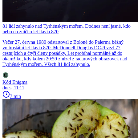
81 lidí zahynulo nad Tyrhénským mořem. Dodnes není jasné, kdo
nebo co zničilo let Itavia 870
Večer 27. června 1980 odstartoval z Boloně do Palerma běžný
vnitrostátní let Itavia 870. McDonnell Douglas DC-9 vezl 77
cestujících a čtyři členy posádky. Let probíhal normálně až do
okamžiku, kdy kolem 20:59 zmizel z radarových obrazovek nad
Tyrhénským mořem. Všech 81 lidí zahynulo.
Kód Enigma
dnes, 11:11
7 min