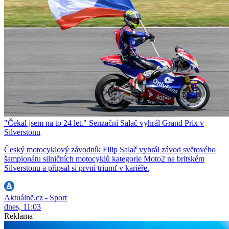
"Čekal jsem na to 24 let." Senzační Salač vyhrál Grand Prix v
Silverstonu
Český motocyklový závodník Filip Salač vyhrál závod světového
šampionátu silničních motocyklů kategorie Moto2 na britském
Silverstonu a připsal si první triumf v kariéře.
Aktuálně.cz - Sport
dnes, 11:03
Reklama