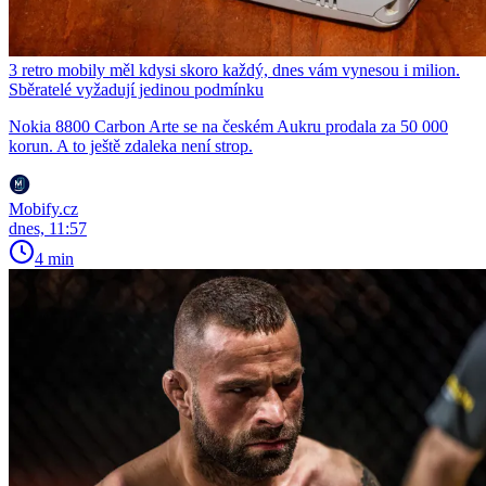
3 retro mobily měl kdysi skoro každý, dnes vám vynesou i milion.
Sběratelé vyžadují jedinou podmínku
Nokia 8800 Carbon Arte se na českém Aukru prodala za 50 000
korun. A to ještě zdaleka není strop.
Mobify.cz
dnes, 11:57
4 min