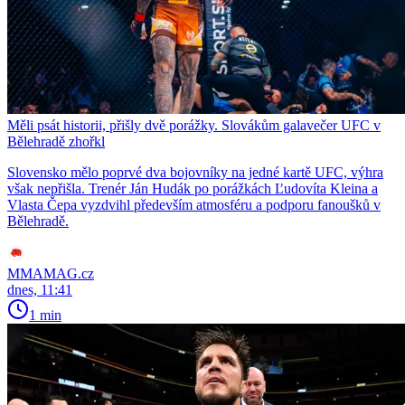
Měli psát historii, přišly dvě porážky. Slovákům galavečer UFC v
Bělehradě zhořkl
Slovensko mělo poprvé dva bojovníky na jedné kartě UFC, výhra
však nepřišla. Trenér Ján Hudák po porážkách Ľudovíta Kleina a
Vlasta Čepa vyzdvihl především atmosféru a podporu fanoušků v
Bělehradě.
MMAMAG.cz
dnes, 11:41
1 min