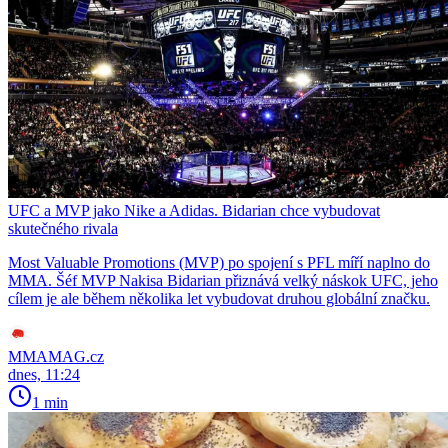
UFC a MVP jako Nike a Adidas. Bidarian chce vybudovat
skutečného rivala
Most Valuable Promotions (MVP) po spojení s PFL míří naplno do
MMA. Šéf MVP Nakisa Bidarian přiznává velký náskok UFC, jeho
cílem je ale během několika let vybudovat druhou globální značku.
MMAMAG.cz
dnes, 11:24
1 min