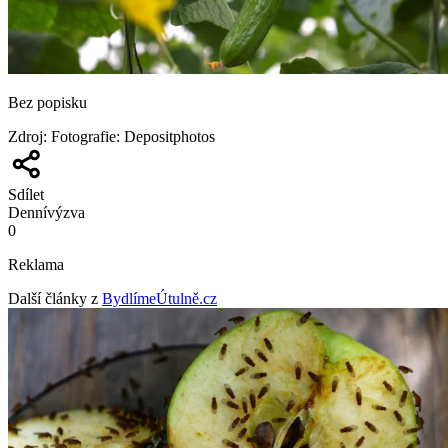
Bez popisku
Zdroj
:
Fotografie: Depositphotos
Sdílet
Denní
výzva
0
Reklama
Další články z
BydlímeÚtulně.cz