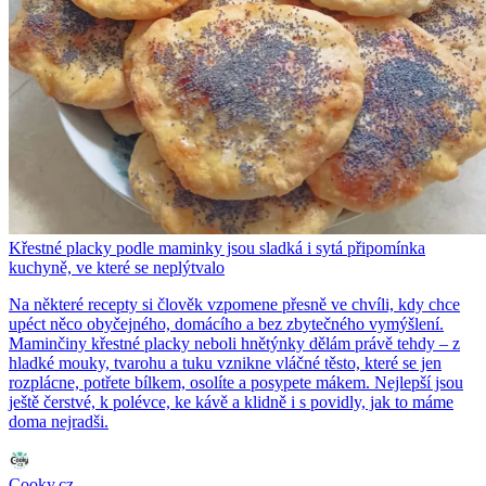
Křestné placky podle maminky jsou sladká i sytá připomínka
kuchyně, ve které se neplýtvalo
Na některé recepty si člověk vzpomene přesně ve chvíli, kdy chce
upéct něco obyčejného, domácího a bez zbytečného vymýšlení.
Maminčiny křestné placky neboli hnětýnky dělám právě tehdy – z
hladké mouky, tvarohu a tuku vznikne vláčné těsto, které se jen
rozplácne, potřete bílkem, osolíte a posypete mákem. Nejlepší jsou
ještě čerstvé, k polévce, ke kávě a klidně i s povidly, jak to máme
doma nejradši.
Cooky.cz