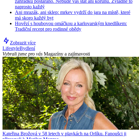
zahrádku postaráno. Nebude vás stát ani korunu. Zvládne to
naprosto každý
Ani mrazák, ani sklep: mrkev vydrží do jara na místě, které
má skoro každý byt
Hovězí s houbovou omáčkou a karlovarským knedlíkem:
Tradiční recept pro rodinné obědy
Zobrazit více
Lifestyle
Bydlení
Vybrali jsme pro vás
Magazíny a zajímavosti
Kateřina Brožová v 58 letech v plavkách na Orlíku. Fanoušci ji