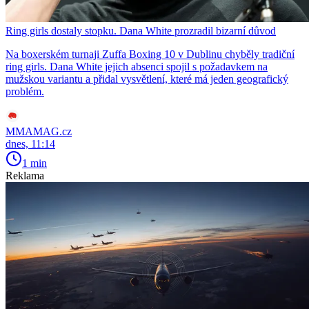
Ring girls dostaly stopku. Dana White prozradil bizarní důvod
Na boxerském turnaji Zuffa Boxing 10 v Dublinu chyběly tradiční
ring girls. Dana White jejich absenci spojil s požadavkem na
mužskou variantu a přidal vysvětlení, které má jeden geografický
problém.
MMAMAG.cz
dnes, 11:14
1 min
Reklama