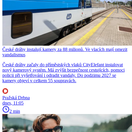
České dráhy instalují kamery za 88 milionů. Ve vlacích mají omezit
vandalismus
České dráhy začaly do příměstských vlaků CityElefant instalovat
nový kamerový systém. Má zvýšit bezpečnost cestujících, pomoci
policii při vyšetřování i odradit vandaly. Do podzimu 2027 se
kamery objeví v celkem 55 soupravách.
Pražská Drbna
dnes, 11:05
2 min