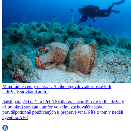
Mimořádně cenný nález. U Sicílie objevili vrak římské lodi
naložený stovkami amfor
Italští potápěči našli u břehů Sicílie vrak starořímské lodi naložený
až po okraj stovkami amfor ve velmi zachovalém stavu,
pravděpodobně používaných k přepravě vína. Píše o tom v neděli
agentura AFP.