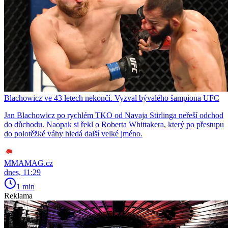
Blachowicz ve 43 letech nekončí. Vyzval bývalého šampiona UFC
Jan Blachowicz po rychlém TKO od Navaja Stirlinga neřeší odchod
do důchodu. Naopak si řekl o Roberta Whittakera, který po přestupu
do polotěžké váhy hledá další velké jméno.
MMAMAG.cz
dnes, 11:29
1 min
Reklama