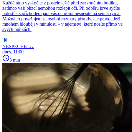
Každé ráno vyskočíte z postele ještě před zazvoněním budíku,
zatímco vaši blízcí nemohou rozlepit oči. Při odběru krve syčíte
bolestí a s příchodem jara vás ochromí nesnesitelná senná rýma.
Možná to považujete za osobní rozmary přírody, ale pravda leží
mnohem hlouběji v minulosti – v tajemství, které nosíte přímo ve
svých buňkách.
NESPECHEJ.cz
dnes, 11:00
3 min