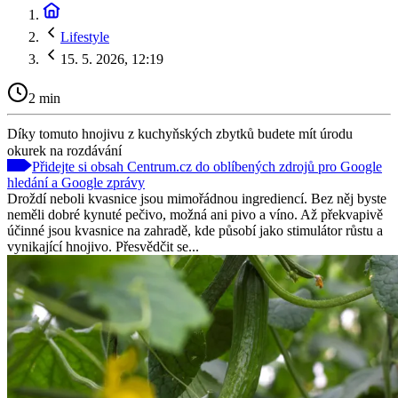
Lifestyle
15. 5. 2026, 12:19
2 min
Díky tomuto hnojivu z kuchyňských zbytků budete mít úrodu
okurek na rozdávání
Přidejte si obsah Centrum.cz do oblíbených zdrojů pro Google
hledání a Google zprávy
Droždí neboli kvasnice jsou mimořádnou ingrediencí. Bez něj byste
neměli dobré kynuté pečivo, možná ani pivo a víno. Až překvapivě
účinné jsou kvasnice na zahradě, kde působí jako stimulátor růstu a
vynikající hnojivo. Přesvědčit se...