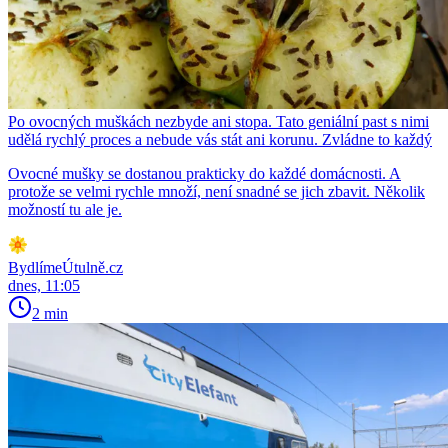
Po ovocných muškách nezbyde ani stopa. Tato geniální past s nimi
udělá rychlý proces a nebude vás stát ani korunu. Zvládne to každý
Ovocné mušky se dostanou prakticky do každé domácnosti. A
protože se velmi rychle množí, není snadné se jich zbavit. Několik
možností tu ale je.
BydlímeÚtulně.cz
dnes, 11:05
2 min