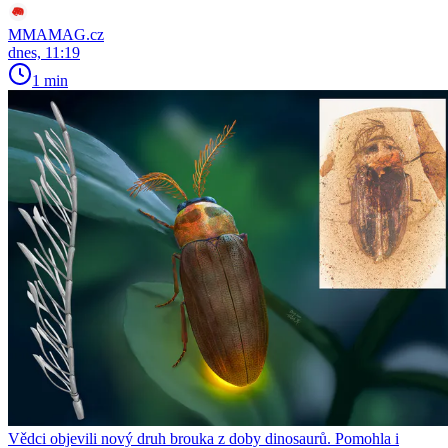
MMAMAG.cz
dnes, 11:19
1 min
Vědci objevili nový druh brouka z doby dinosaurů. Pomohla i