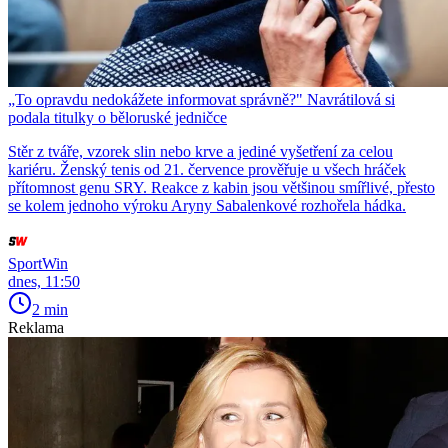
„To opravdu nedokážete informovat správně?" Navrátilová si
podala titulky o běloruské jedničce
Stěr z tváře, vzorek slin nebo krve a jediné vyšetření za celou
kariéru. Ženský tenis od 21. července prověřuje u všech hráček
přítomnost genu SRY. Reakce z kabin jsou většinou smířlivé, přesto
se kolem jednoho výroku Aryny Sabalenkové rozhořela hádka.
SportWin
dnes, 11:50
2 min
Reklama