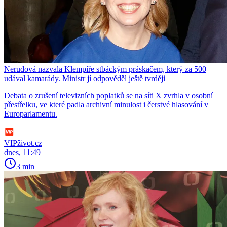
Nerudová nazvala Klempíře stbáckým práskačem, který za 500
udával kamarády. Ministr jí odpověděl ještě tvrději
Debata o zrušení televizních poplatků se na síti X zvrhla v osobní
přestřelku, ve které padla archivní minulost i čerstvé hlasování v
Europarlamentu.
VIPživot.cz
dnes, 11:49
3 min