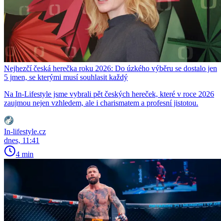
Nejhezčí česká herečka roku 2026: Do úzkého výběru se dostalo jen
5 jmen, se kterými musí souhlasit každý
Na In-Lifestyle jsme vybrali pět českých hereček, které v roce 2026
zaujmou nejen vzhledem, ale i charismatem a profesní jistotou.
In-lifestyle.cz
dnes, 11:41
4 min