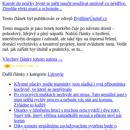
Kapsle do pračky byste se měli naučit používat správně co nejdříve.
Zlepšíte efekt praní a ochráníte...
Tento článek byl publikován ze zdrojů
BydlímeÚtulně.cz
Tento magazín je jako hrnek horkého čaje po návratu domů –
pohodový, hřejivý a plný nápadů. Nabízí články o bydlení,
interiérovém designu i zahradě, ale také tipy na úsporná řešení,
domácí vychytávky a kreativní projekty, které zvládnete sami. Vedle
rad, jak zařídit byt útulně a prakticky, se tu...
Všechny články tohoto autora →
Další články z kategorie
Lifestyle
Křestné placky podle maminky jsou sladká i sytá připomínka
kuchyně, ve které se neplýtvalo
Po ovocných muškách nezbyde ani stopa. Tato geniální past s
nimi udělá rychlý proces a nebude vás stát ani korunu.
Zvládne to každý
Okurky v hliněném hrnci s trochou octa vydrží i dva roky.
Starý trik, který většina zahrádkářů nezná a přitom stojí pár
korun
Díky tomuto geniálnímu zavlažovacímu systému bude o