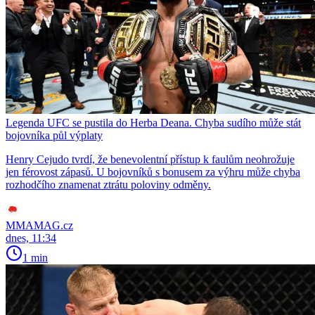
Legenda UFC se pustila do Herba Deana. Chyba sudího může stát
bojovníka půl výplaty
Henry Cejudo tvrdí, že benevolentní přístup k faulům neohrožuje
jen férovost zápasů. U bojovníků s bonusem za výhru může chyba
rozhodčího znamenat ztrátu poloviny odměny.
MMAMAG.cz
dnes, 11:34
1 min