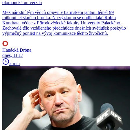
olomoucká univerzita
Mezinárodní tým vědců objevil v barmském jantaru téměř 99
milionů let starého brouka. Na výzkumu se podílel také Robin
Kundrata, vědec z Přírodovědecké fakulty Univerzity Palackého.
Zachovalé tělo vzdáleného předchůdce dnešních světlušek poskytlo
výjimečný pohled na vývoj komunikace těchto živočichů.
Hanácká Drbna
dnes, 11:17
2 min