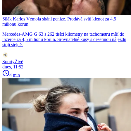
Silák Karlos Vémola shání peníze. Prodává svůj klenot za 4,5
milionu korun
Mercedes-AMG G 63 s 262 tisíci kilometry na tachometru míří do
inzerce za 4,5 milionu korun. Srovnatelné kusy s desetinou nájezdu
stojí stejně.
SportyŽivě
dnes, 11:52
4 min