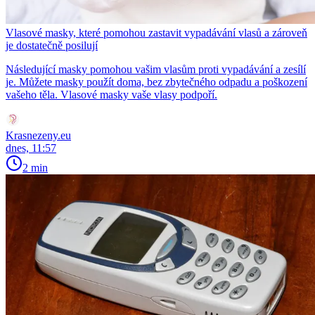
Vlasové masky, které pomohou zastavit vypadávání vlasů a zároveň
je dostatečně posilují
Následující masky pomohou vašim vlasům proti vypadávání a zesílí
je. Můžete masky použít doma, bez zbytečného odpadu a poškození
vašeho těla. Vlasové masky vaše vlasy podpoří.
Krasnezeny.eu
dnes, 11:57
2 min