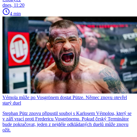
dnes, 11:20
4 min
Vémola může po Vosgrönem dostat Pütze. Němec znovu otevřel
starý duel
Stephan Pütz znovu připustil souboj s Karlosem Vémolou, který se
v září vrací proti Fredericu Vosgrönemu. Pokud český Terminátor
bude pokračovat, jeden z nejdéle odkládaných duelů může znovu
ožít.