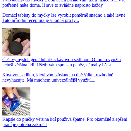
potřebné máte doma. Hravě to zvládne naprosto každý
Domácí tablety do myčky lze vyrobit poměrně snadno a také levně.
Tato přírodní receptura je vhodná pro ty...
Češi vymysleli geniální trik s kávovou sedlinou. O tomto využití
netuší většina lidí. Ušetří vám spoustu peněz, námahy i času
Kávovou sedlinu, která vám zůstane na dně šálku, rozhodně
nevyhazujte. Má mnohem univerzálnější využití,...
Kapsle do pračky většina lidí používá špatně. Pro okamžité zlepšení
praní je potřeba zakročit