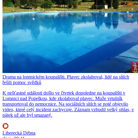
Drama na lomnickém koupališti. Plavec zkolaboval, lidé na sítích
řešili pomoc svědků
K nešťastné události došlo ve čtvrtek dopoledne na koupališti v
Lomnici nad Popelkou, kde zkolaboval plavec. Muže vrtulník
transportoval do nemocnice. Na sociálních sítích se poté objevilo
video, které celý incident zachycuje. Záznam vzbudil velký ohlas, v
pátek už ale byl smazaný.
Liberecká Drbna