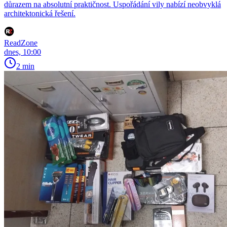
důrazem na absolutní praktičnost. Uspořádání vily nabízí neobvyklá
architektonická řešení.
ReadZone
dnes, 10:00
2 min