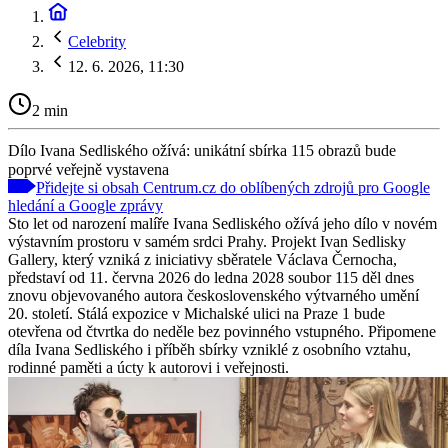
Celebrity
12. 6. 2026, 11:30
2 min
Dílo Ivana Sedliského ožívá: unikátní sbírka 115 obrazů bude
poprvé veřejně vystavena
Přidejte si obsah Centrum.cz do oblíbených zdrojů pro Google
hledání a Google zprávy
Sto let od narození malíře Ivana Sedliského ožívá jeho dílo v novém
výstavním prostoru v samém srdci Prahy. Projekt Ivan Sedlisky
Gallery, který vzniká z iniciativy sběratele Václava Černocha,
představí od 11. června 2026 do ledna 2028 soubor 115 děl dnes
znovu objevovaného autora československého výtvarného umění
20. století. Stálá expozice v Michalské ulici na Praze 1 bude
otevřena od čtvrtka do neděle bez povinného vstupného. Připomene
díla Ivana Sedliského i příběh sbírky vzniklé z osobního vztahu,
rodinné paměti a úcty k autorovi i veřejnosti.