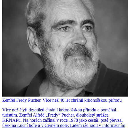
Zemřel Fredy Pucher. Více než 40 let chránil krkonošskou přírodu
Více než čtyři desetiletí chránil krkonošskou přírodu a pomáhal
turistům. Zemřel Alfréd „Fredy“ Pucher, dlouholetý strážce
KRNAPu. Na horách začínal v roce 1978 jako cestář, poté převzal
úsek na Luční hoře a v Černém dole. Lidem rád radil v informačním