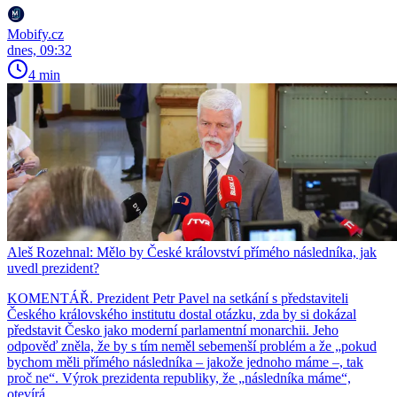
Mobify.cz
dnes, 09:32
4 min
Aleš Rozehnal: Mělo by České království přímého následníka, jak
uvedl prezident?
KOMENTÁŘ. Prezident Petr Pavel na setkání s představiteli
Českého královského institutu dostal otázku, zda by si dokázal
představit Česko jako moderní parlamentní monarchii. Jeho
odpověď zněla, že by s tím neměl sebemenší problém a že „pokud
bychom měli přímého následníka – jakože jednoho máme –, tak
proč ne“. Výrok prezidenta republiky, že „následníka máme“,
otevírá