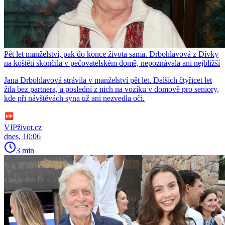
Pět let manželství, pak do konce života sama. Drbohlavová z Dívky
na koštěti skončila v pečovatelském domě, nepoznávala ani nejbližší
Jana Drbohlavová strávila v manželství pět let. Dalších čtyřicet let
žila bez partnera, a poslední z nich na vozíku v domově pro seniory,
kde při návštěvách syna už ani nezvedla oči.
VIPživot.cz
dnes, 10:06
3 min