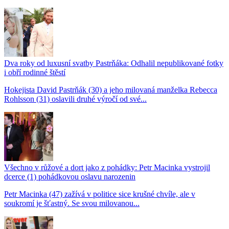
Dva roky od luxusní svatby Pastrňáka: Odhalil nepublikované fotky
i obří rodinné štěstí
Hokejista David Pastrňák (30) a jeho milovaná manželka Rebecca
Rohlsson (31) oslavili druhé výročí od své...
Všechno v růžové a dort jako z pohádky: Petr Macinka vystrojil
dcerce (1) pohádkovou oslavu narozenin
Petr Macinka (47) zažívá v politice sice krušné chvíle, ale v
soukromí je šťastný. Se svou milovanou...