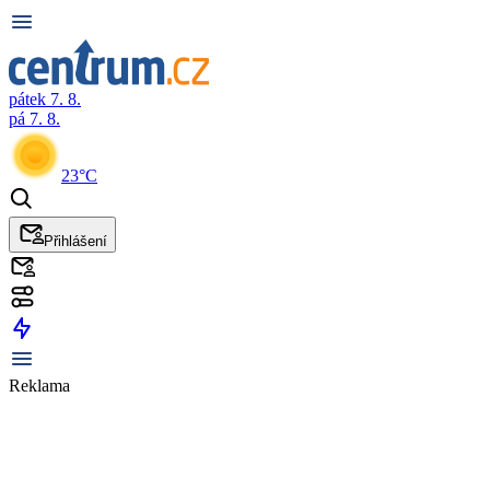
pátek 7. 8.
pá 7. 8.
23°C
Přihlášení
Reklama