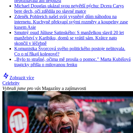
nepoznávala ani nejbližší
Michael Douglas ukázal svou největší pýchu: Dcera Carys
bere dech, oči zdědila po slavné matce
Zdeněk Pohlreich našel svůj vysněný dům náhodou na
internetu. Kuchyně překvapí svými rozměry a koupelny zase
kusem Asie
Smutný osud Júliuse Satinského: S manželkou slavil 20 let
manželství v Karibiku, domů se vrátil sám. Krátce nato
skončil v léčebně
Komunistka Švorcová svého politického postoje nelitovala.
Co o ní říkají kolegové?
„Bylo to strašné, očima mě prosila o pomoc." Marta Kubišová
tragicky přišla o milovanou fenku
Zobrazit více
Celebrity
Vybrali jsme pro vás
Magazíny a zajímavosti