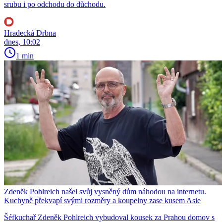
srubu i po odchodu do důchodu.
Hradecká Drbna
dnes, 10:02
1 min
Zdeněk Pohlreich našel svůj vysněný dům náhodou na internetu.
Kuchyně překvapí svými rozměry a koupelny zase kusem Asie
Šéfkuchař Zdeněk Pohlreich vybudoval kousek za Prahou domov s