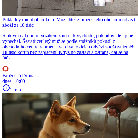
Pokladny minul obloukem. Muž chtěl z brněnského obchodu odvézt
zboží za 18 tisíc
S plným nákupním vozíkem zamířil k východu, pokladny ale úplně
vynechal. Šestatřicetiletý muž se podle strážníků pokusil z
obchodního centra v brněnských Ivanovicích odvézt zboží za téměř
18 tisíc korun bez zaplacení. Když ho zastavila ostraha, dal se na
útěk.
Brněnská Drbna
dnes, 10:00
1 min