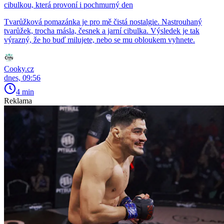
cibulkou, která provoní i pochmurný den
Tvarůžková pomazánka je pro mě čistá nostalgie. Nastrouhaný
tvarůžek, trocha másla, česnek a jarní cibulka. Výsledek je tak
výrazný, že ho buď milujete, nebo se mu obloukem vyhnete.
Cooky.cz
dnes, 09:56
4 min
Reklama