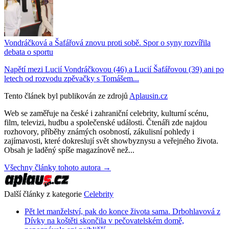
Vondráčková a Šafářová znovu proti sobě. Spor o syny rozvířila
debata o sportu
Napětí mezi Lucií Vondráčkovou (46) a Lucií Šafářovou (39) ani po
letech od rozvodu zpěvačky s Tomášem...
Tento článek byl publikován ze zdrojů
Aplausin.cz
Web se zaměřuje na české i zahraniční celebrity, kulturní scénu,
film, televizi, hudbu a společenské události. Čtenáři zde najdou
rozhovory, příběhy známých osobností, zákulisní pohledy i
zajímavosti, které dokreslují svět showbyznysu a veřejného života.
Obsah je laděný spíše magazínově než...
Všechny články tohoto autora →
Další články z kategorie
Celebrity
Pět let manželství, pak do konce života sama. Drbohlavová z
Dívky na koštěti skončila v pečovatelském domě,