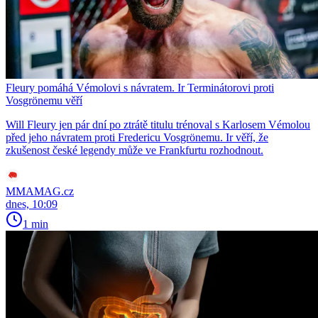
Fleury pomáhá Vémolovi s návratem. Ir Terminátorovi proti
Vosgrönemu věří
Will Fleury jen pár dní po ztrátě titulu trénoval s Karlosem Vémolou
před jeho návratem proti Fredericu Vosgrönemu. Ir věří, že
zkušenost české legendy může ve Frankfurtu rozhodnout.
MMAMAG.cz
dnes, 10:09
1 min