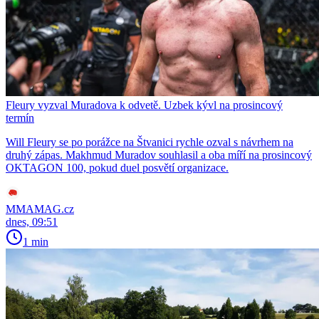
Fleury vyzval Muradova k odvetě. Uzbek kývl na prosincový
termín
Will Fleury se po porážce na Štvanici rychle ozval s návrhem na
druhý zápas. Makhmud Muradov souhlasil a oba míří na prosincový
OKTAGON 100, pokud duel posvětí organizace.
MMAMAG.cz
dnes, 09:51
1 min