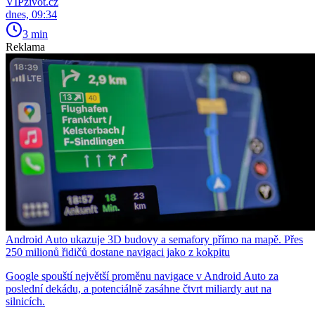
VIPživot.cz
dnes, 09:34
3 min
Reklama
Android Auto ukazuje 3D budovy a semafory přímo na mapě. Přes
250 milionů řidičů dostane navigaci jako z kokpitu
Google spouští největší proměnu navigace v Android Auto za
poslední dekádu, a potenciálně zasáhne čtvrt miliardy aut na
silnicích.