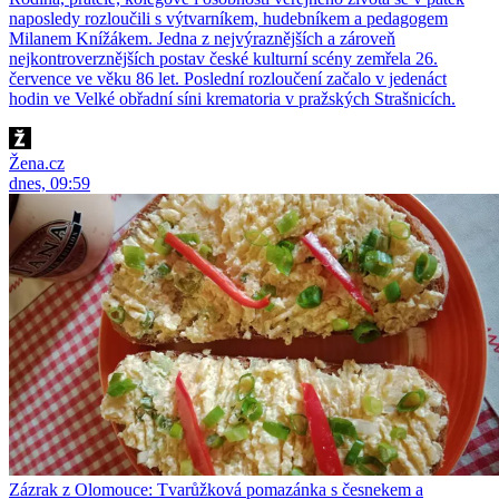
naposledy rozloučili s výtvarníkem, hudebníkem a pedagogem
Milanem Knížákem. Jedna z nejvýraznějších a zároveň
nejkontroverznějších postav české kulturní scény zemřela 26.
července ve věku 86 let. Poslední rozloučení začalo v jedenáct
hodin ve Velké obřadní síni krematoria v pražských Strašnicích.
Žena.cz
dnes, 09:59
Zázrak z Olomouce: Tvarůžková pomazánka s česnekem a