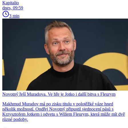
Kapitalio
dnes, 09:59
3 min
Novotný řeší Muradova. Ve hře je Jotko i další bitva s Fleurym
Makhmud Muradov má po zisku titulu v polotěžké váze hned
několik možností. Ondřej Novotný připustil sjednocení pásů s
Krzysztofem Jotkem i odvetu s Willem Fleurym, která může mít dvě
různé podoby.