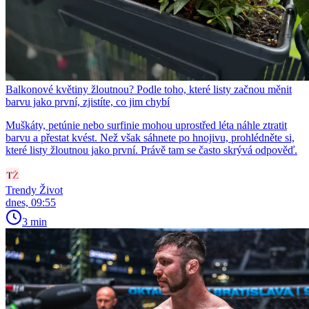
Balkonové květiny žloutnou? Podle toho, které listy začnou měnit
barvu jako první, zjistíte, co jim chybí
Muškáty, petúnie nebo surfinie mohou uprostřed léta náhle ztratit
barvu a přestat kvést. Než však sáhnete po hnojivu, prohlédněte si,
které listy žloutnou jako první. Právě tam se často skrývá odpověď.
Trendy Život
dnes, 09:55
3 min