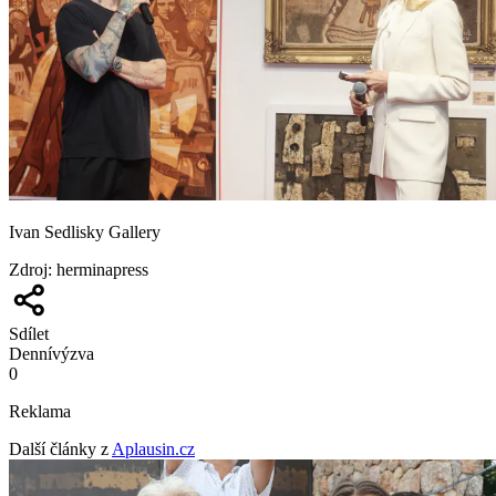
Ivan Sedlisky Gallery
Zdroj
:
herminapress
Sdílet
Denní
výzva
0
Reklama
Další články z
Aplausin.cz