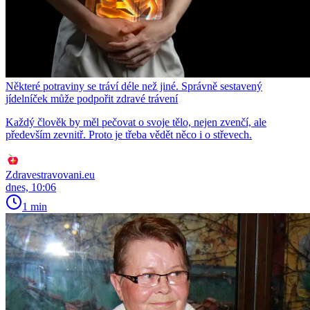
Některé potraviny se tráví déle než jiné. Správně sestavený
jídelníček může podpořit zdravé trávení
Každý člověk by měl pečovat o svoje tělo, nejen zvenčí, ale
především zevnitř. Proto je třeba vědět něco i o střevech.
Zdravestravovani.eu
dnes, 10:06
1 min