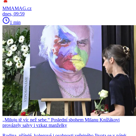
MMAMAG.cz
dnes, 09:59
1 min
„Miluju tě víc než sebe.“ Poslední sbohem Milanu Knížákovi
provázely salvy i vzkaz manželky
Rodina, přátelé, kolegové i osobnosti veřejného života se v pátek