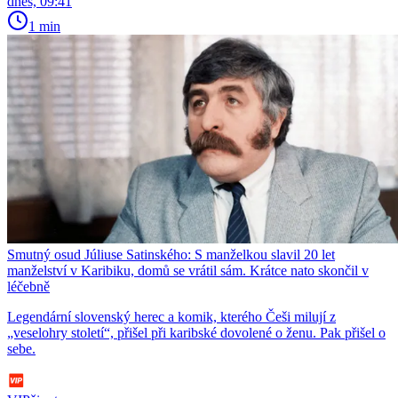
dnes, 09:41
1 min
Smutný osud Júliuse Satinského: S manželkou slavil 20 let
manželství v Karibiku, domů se vrátil sám. Krátce nato skončil v
léčebně
Legendární slovenský herec a komik, kterého Češi milují z
„veselohry století“, přišel při karibské dovolené o ženu. Pak přišel o
sebe.