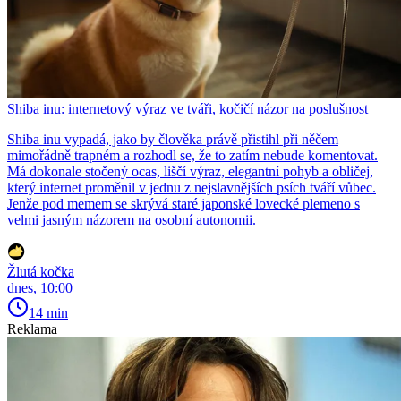
Shiba inu: internetový výraz ve tváři, kočičí názor na poslušnost
Shiba inu vypadá, jako by člověka právě přistihl při něčem
mimořádně trapném a rozhodl se, že to zatím nebude komentovat.
Má dokonale stočený ocas, liščí výraz, elegantní pohyb a obličej,
který internet proměnil v jednu z nejslavnějších psích tváří vůbec.
Jenže pod memem se skrývá staré japonské lovecké plemeno s
velmi jasným názorem na osobní autonomii.
Žlutá kočka
dnes, 10:00
14 min
Reklama