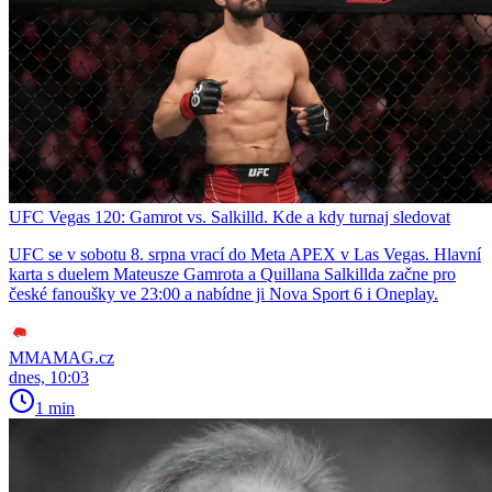
UFC Vegas 120: Gamrot vs. Salkilld. Kde a kdy turnaj sledovat
UFC se v sobotu 8. srpna vrací do Meta APEX v Las Vegas. Hlavní
karta s duelem Mateusze Gamrota a Quillana Salkillda začne pro
české fanoušky ve 23:00 a nabídne ji Nova Sport 6 i Oneplay.
MMAMAG.cz
dnes, 10:03
1 min