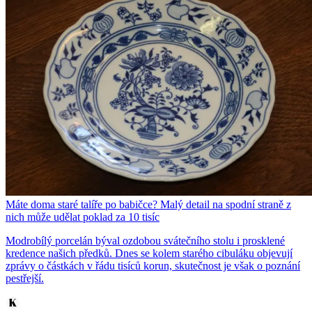
Máte doma staré talíře po babičce? Malý detail na spodní straně z
nich může udělat poklad za 10 tisíc
Modrobílý porcelán býval ozdobou svátečního stolu i prosklené
kredence našich předků. Dnes se kolem starého cibuláku objevují
zprávy o částkách v řádu tisíců korun, skutečnost je však o poznání
pestřejší.