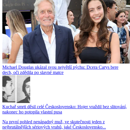
Michael Douglas ukázal svou největší pýchu: Dcera Carys bere
dech, oči zdědila po slavné matce
Kuchař smrti děsil celé Československo: Hojer vraždil bez slitování,
nakonec ho potopila vlastní pusa
Na první pohled nenápadný muž, ve skutečnosti jeden z
nejbrutálnějších sériových vrahů, jaké Československo...