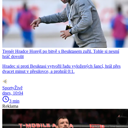
Trenér Hradce Horejš po bitvě s Besiktasem zuřil. Tohle si nesmí
hráč dovolit
Hradec si proti Besiktasi vytvořil řadu vyložených šancí, hrál přes
dvacet minut v přesilovce, a prohrál 0:1.
SportyŽivě
dnes, 10:04
3 min
Reklama