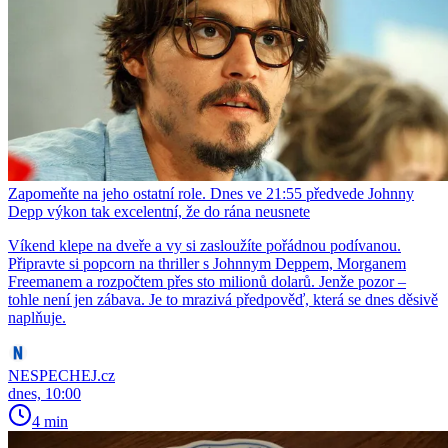
Zapomeňte na jeho ostatní role. Dnes ve 21:55 předvede Johnny
Depp výkon tak excelentní, že do rána neusnete
Víkend klepe na dveře a vy si zasloužíte pořádnou podívanou.
Připravte si popcorn na thriller s Johnnym Deppem, Morganem
Freemanem a rozpočtem přes sto milionů dolarů. Jenže pozor –
tohle není jen zábava. Je to mrazivá předpověď, která se dnes děsivě
naplňuje.
NESPECHEJ.cz
dnes, 10:00
4 min