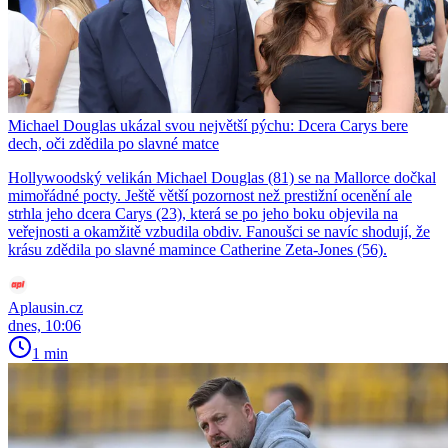
Michael Douglas ukázal svou největší pýchu: Dcera Carys bere
dech, oči zdědila po slavné matce
Hollywoodský velikán Michael Douglas (81) se na Mallorce dočkal
mimořádné pocty. Ještě větší pozornost než prestižní ocenění ale
strhla jeho dcera Carys (23), která se po jeho boku objevila na
veřejnosti a okamžitě vzbudila obdiv. Fanoušci se navíc shodují, že
krásu zdědila po slavné mamince Catherine Zeta-Jones (56).
Aplausin.cz
dnes, 10:06
1 min