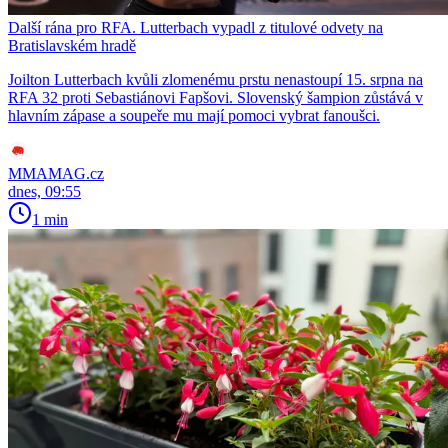
Další rána pro RFA. Lutterbach vypadl z titulové odvety na
Bratislavském hradě
Joilton Lutterbach kvůli zlomenému prstu nenastoupí 15. srpna na
RFA 32 proti Sebastiánovi Fapšovi. Slovenský šampion zůstává v
hlavním zápase a soupeře mu mají pomoci vybrat fanoušci.
MMAMAG.cz
dnes, 09:55
1 min