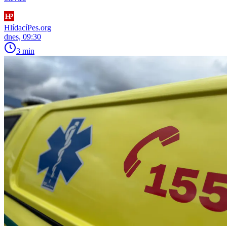
HlídacíPes.org
dnes, 09:30
3 min