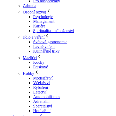
Pro hospodyňky
Zahrada
Osobní rozvoj
Psychologie
Management
Kariéra
Spiritualita a náboženství
Jídlo a vaření
Světová gastronomie
Levné vaření
Kulinářské triky
Mazlíčci
Kočky
Pejskové
Hobby
Modelářství
Včelařství
Rybaření
Letectví
Automobilismus
Adrenalin
Sběratelství
Houbaření