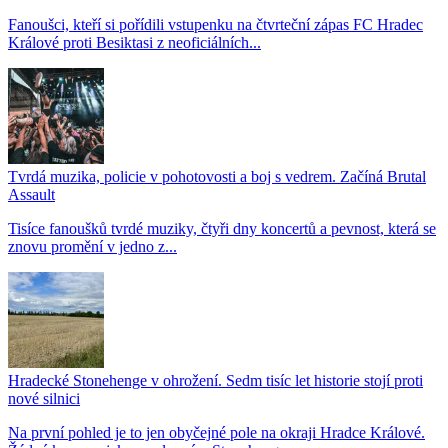
Fanoušci, kteří si pořídili vstupenku na čtvrteční zápas FC Hradec
Králové proti Besiktasi z neoficiálních...
Tvrdá muzika, policie v pohotovosti a boj s vedrem. Začíná Brutal
Assault
Tisíce fanoušků tvrdé muziky, čtyři dny koncertů a pevnost, která se
znovu promění v jedno z...
Hradecké Stonehenge v ohrožení. Sedm tisíc let historie stojí proti
nové silnici
Na první pohled je to jen obyčejné pole na okraji Hradce Králové.