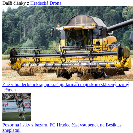
Další články z
Hradecká Drbna
Žně v hradeckém kraji pokračují, farmáři mají skoro sklizený ozimý
ječmen
Pozor na lístky z bazaru. FC Hradec část vstupenek na Besiktas
zneplatnil