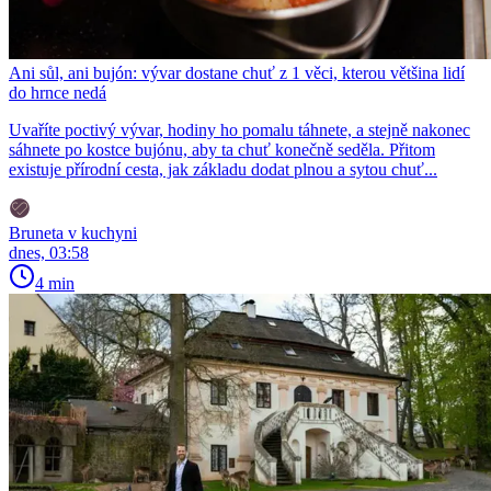
Ani sůl, ani bujón: vývar dostane chuť z 1 věci, kterou většina lidí
do hrnce nedá
Uvaříte poctivý vývar, hodiny ho pomalu táhnete, a stejně nakonec
sáhnete po kostce bujónu, aby ta chuť konečně seděla. Přitom
existuje přírodní cesta, jak základu dodat plnou a sytou chuť...
Bruneta v kuchyni
dnes, 03:58
4 min