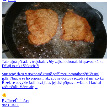
Tato tajná přísada v trojobalu vždy zajistí dokonale křupavou kůrku.
Dělají to tak i šéfkuchaři
Smažený řízek v dokonalé krustě patří mezi nejoblíbenější česká
jídla. Naučte se ho připravit tak, aby se doslova rozplýval na jazyku.
Řízek se obvykle řadí mezi jídla, jejichž přípravu zvládne i kuchař
začátečník. Vězte ale,...
BydlímeÚtulně.cz
dnes, 04:06