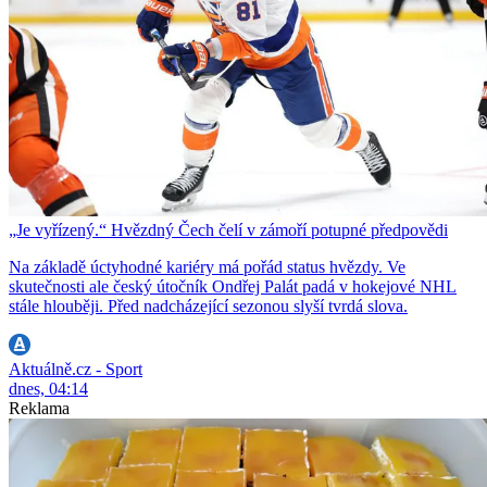
„Je vyřízený.“ Hvězdný Čech čelí v zámoří potupné předpovědi
Na základě úctyhodné kariéry má pořád status hvězdy. Ve
skutečnosti ale český útočník Ondřej Palát padá v hokejové NHL
stále hlouběji. Před nadcházející sezonou slyší tvrdá slova.
Aktuálně.cz - Sport
dnes, 04:14
Reklama