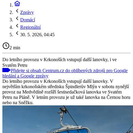
Zprávy
Domácí
Regionální
30. 5. 2026, 04:45
2 min
Do letního provozu v Krkonoších vstupují další lanovky, i ve
Svatém Petru
Přidejte si obsah Centrum.cz do oblíbených zdrojů pro Google
hledání a Google zprávy
Do letního provozu v Krkonoších vstupují další lanovky. V
největším krkonošském středisku Špindlerův Mlýn v sobotu nynější
provoz na Medvědíně rozšíří šestisedačková lanovka ve Svatém
Petru na Pláně. V letním provozu je už také lanovka na Černou horu
nebo na Sněžku.