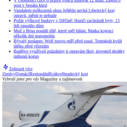
V Olomouci chce o přízeň voličů usilovat 12 stran. Zájem o
post v Senátu klesl
Vandalem poškozená okna Ještědu nechá Liberecký kraj
opravit, měnit je nebude
Požár výškové budovy v Děčíně: Hasiči zachránili byty, 13
lidí opustilo dům
Muž z Brna popálil dítě, které měl hlídat. Matka kojenci
několik dní nepomohla
Bývalý poslanec Wolf znovu míří před soud. Tentokrát kvůli
útěku před vězením
Budějce využívají prázdniny k opravám škol, investují desítky
milionů korun
Zobrazit více
Zprávy
Domácí
Regionální
Králověhradecký kraj
Vybrali jsme pro vás
Magazíny a zajímavosti