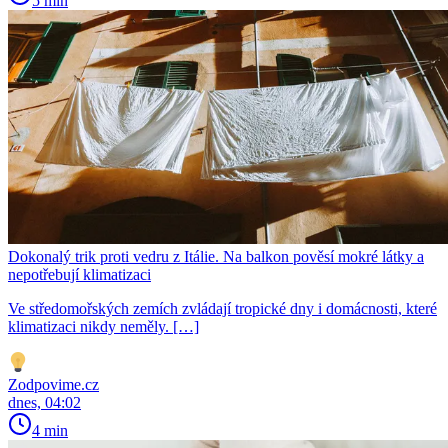
5 min
Dokonalý trik proti vedru z Itálie. Na balkon pověsí mokré látky a
nepotřebují klimatizaci
Ve středomořských zemích zvládají tropické dny i domácnosti, které
klimatizaci nikdy neměly. […]
Zodpovime.cz
dnes, 04:02
4 min