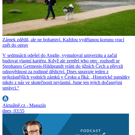
Zámek zdědil, ale ne bohatství. Každou vydělanou korunu vrací
zpět do oprav
V sedmnácti odešel do Anglie, vystudoval univerzitu a začal
budovat vlastní kariéru. Když ale zemřel jeho otec, rozhodl se
Stephanos Germenis-Hildprandt vrátit do jižních Čech a převzít
odpovědnost za rodinné dědictví. Dnes spravuje jeden z
nejkrásnějších vodních zámků v Česku a říká: „Historické památky
nikdo z nás ve skutečnosti nevlastní. Jsme jen jejich dočasnými
správci.“
Aktuálně.cz - Magazín
dnes, 03:55