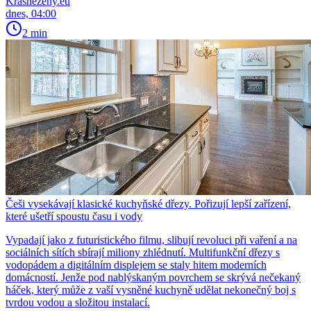
Krasnezeny.eu
dnes, 04:00
2 min
Češi vysekávají klasické kuchyňské dřezy. Pořizují lepší zařízení,
které ušetří spoustu času i vody
Vypadají jako z futuristického filmu, slibují revoluci při vaření a na
sociálních sítích sbírají miliony zhlédnutí. Multifunkční dřezy s
vodopádem a digitálním displejem se staly hitem moderních
domácností. Jenže pod nablýskaným povrchem se skrývá nečekaný
háček, který může z vaší vysněné kuchyně udělat nekonečný boj s
tvrdou vodou a složitou instalací.