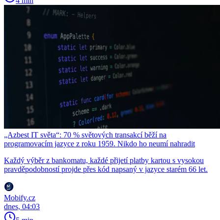
4 min
„Azbest IT světa“: 70 % světových transakcí běží na
programovacím jazyce z roku 1959. Nikdo ho neumí nahradit
Každý výběr z bankomatu, každé přijetí platby kartou s vysokou
pravděpodobností projde přes kód napsaný v jazyce starém 66 let.
Mobify.cz
dnes, 04:03