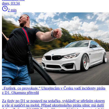
dnes, 03:34
2 min
„Frajírek, co provokuje.“ Ukrajincům v Česku vadí incidenty piráta
z D1. Okamura přitvrdil
Za jízdy po D1 se postavil na sedačku, vykláněl se střešním oknem
a vše si natáčel na mobil. Případ ukrajinského piráta silnic má další