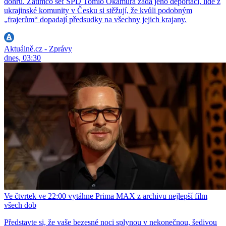
dohru. Zatímco šéf SPD Tomio Okamura žádá jeho deportaci, lidé z
ukrajinské komunity v Česku si stěžují, že kvůli podobným
„frajerům“ dopadají předsudky na všechny jejich krajany.
Aktuálně.cz - Zprávy
dnes, 03:30
Ve čtvrtek ve 22:00 vytáhne Prima MAX z archivu nejlepší film
všech dob
Představte si, že vaše bezesné noci splynou v nekonečnou, šedivou