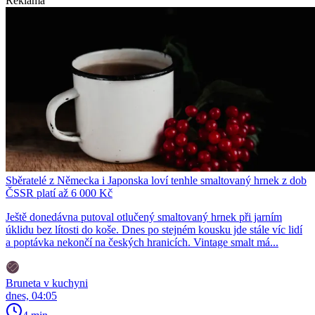
Reklama
Sběratelé z Německa i Japonska loví tenhle smaltovaný hrnek z dob
ČSSR platí až 6 000 Kč
Ještě donedávna putoval otlučený smaltovaný hrnek při jarním
úklidu bez lítosti do koše. Dnes po stejném kousku jde stále víc lidí
a poptávka nekončí na českých hranicích. Vintage smalt má...
Bruneta v kuchyni
dnes, 04:05