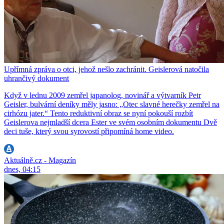
Upřímná zpráva o otci, jehož nešlo zachránit. Geislerová natočila
uhrančivý dokument
Když v lednu 2009 zemřel japanolog, novinář a výtvarník Petr
Geisler, bulvární deníky měly jasno: „Otec slavné herečky zemřel na
cirhózu jater.“ Tento reduktivní obraz se nyní pokouší rozbít
Geislerova nejmladší dcera Ester ve svém osobním dokumentu Dvě
deci tuše, který svou syrovostí připomíná home video.
Aktuálně.cz - Magazín
dnes, 04:15