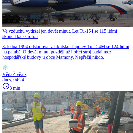
Ve vzduchu vydržel jen devět minut. Let Tu-154 se 115 lidmi
skončil katastrofou
3. ledna 1994 odstartoval z Irkutsku Tupolev Tu-154M se 124 lidmi
na palubě. O devět minut později už hořící stroj padal mezi
hospodářské budovy u obce Mamony. Nepřežil nikdo.
VědaŽivě.cz
dnes, 04:24
3 min