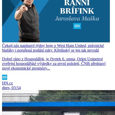
Čekají nás napínavé týdny boje o West Ham United, právnické
blafáky i porušená podání ruky. Křetínský se jen tak nevzdá
Dobré ráno z Hospodářek, je čtvrtek 6. srpna, Orlen Unipetrol
zveřejní hospodářské výsledky za první pololetí, ČNB představí
nové ekonomické prognózy...
HN.cz
dnes, 03:54