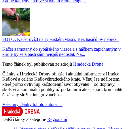
Žádné kameny jako ve slavném Stonehenge,...
FOTO: Kačer uvízl na rybářském vlasci. Bez hasičů by nepřežil
Kačer zamotaný do rybářského vlasce a s háčkem zapíchnutým v
křídle by se z pasti sám nejspíš nedostal. Na...
Tento článek byl publikován ze zdrojů
Hradecká Drbna
Články z Hradecké Drbny přinášejí aktuální informace z Hradce
Králové a celého Královéhradeckého kraje. Věnují se událostem,
které přímo ovlivňují každodenní život obyvatel – od dopravy,
školství a komunální politiky až po kulturní akce, sport, kriminalitu
či zásahy složek integrovaného...
Všechny články tohoto autora →
Další články z kategorie
Regionální