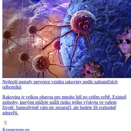
Nejlepší metody prevence vzniku rakoviny podle zahraničních
odborníků
Rakovina je velkou obavou pro mnoho lidí po celém světě. Existují
způsoby, kterými můžete snížit riziko jejího výskytu ve vašem
životě. Samozřejmě vám nic nezaručí, ale budete žít rozhodně
zdravěji.
Krasnezeny.eu