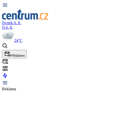
čtvrtek 6. 8.
čt 6. 8.
24°C
Přihlášení
Reklama