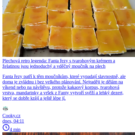
Plechová retro legenda: Fanta řezy s tvarohovým krémem a
želatinou jsou jednoduchý a vděčný moučník na plech
Fanta řezy patří k těm moučníkům, které vypadají slavnostně, ale
doma je zvládnu i bez velkého plánování. Nejraději je dělám na
víkend nebo na návštěvu, protože kakaový korpus, tvarohová
vrstva, mandarinky a vršek z Fanty vytvoří svěží a lehký dezert,
který se dobře krájí a ještě lépe jí.
Cooky.cz
dnes, 04:11
4 min