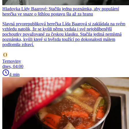
Hladovka Lídy Baarové: Stačila jedna poznámka, aby populární
herečka ve snaze o štíhlou postavu šla až za hranu
Slavná prvorepubliková herečka Lída Baarová si zakládala na svém
vzhledu natolik, že se kvůli němu vzdala i své nejoblíbenější
pochoutky považované za českou klasiku. Stačila jediná nemístná
poznámka, kvůli které si hvězda toužící po dokonalosti málem
podlomila zdraví.
Ternoviny
dnes, 04:00
4 min