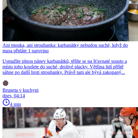
Ani mouka, ani strouhanka: karbanátky nebudou suché, když do
masa přidáte 1 surovinu
Usmažíte plnou pánev karbanátků, těšíte se na šťavnaté sousto a
místo toho koušete do suché, drolivé placky. Většina lidí příště
sáhne po další hrsti strouhanky. Právě tam ale bývá zakopaný...
Bruneta v kuchyni
dnes, 04:14
4 min