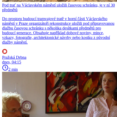
Pod trať na Václavském náměstí uložili časovou schránku, je v ní 30
předmětů
Do prostoru budoucí tramvajové tratě v horní části Václavského
náměstí v Praze organizátoři rekonstrukce uložili pod připravovanou
dlažbu časovou schránku s několika desítkami předmětů pro
budoucí generace. Obsahuje například dobové noviny, mince,
vzkazy, fotografie, architektonické návrhy nebo kostku z původní
dlažby náměstí.
Pražská Drbna
dnes, 04:15
2 min