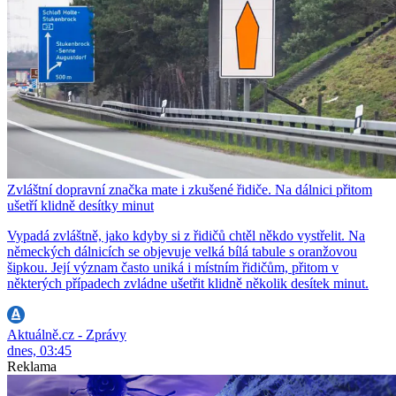
Zvláštní dopravní značka mate i zkušené řidiče. Na dálnici přitom
ušetří klidně desítky minut
Vypadá zvláštně, jako kdyby si z řidičů chtěl někdo vystřelit. Na
německých dálnicích se objevuje velká bílá tabule s oranžovou
šipkou. Její význam často uniká i místním řidičům, přitom v
některých případech zvládne ušetřit klidně několik desítek minut.
Aktuálně.cz - Zprávy
dnes, 03:45
Reklama