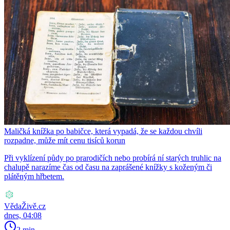
Maličká knížka po babičce, která vypadá, že se každou chvíli
rozpadne, může mít cenu tisíců korun
Při vyklízení půdy po prarodičích nebo probírá ní starých truhlic na
chalupě narazíme čas od času na zaprášené knížky s koženým či
plátěným hřbetem.
VědaŽivě.cz
dnes, 04:08
2 min