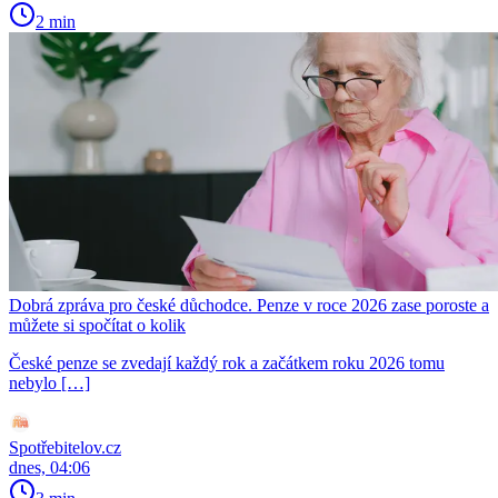
2 min
Dobrá zpráva pro české důchodce. Penze v roce 2026 zase poroste a
můžete si spočítat o kolik
České penze se zvedají každý rok a začátkem roku 2026 tomu
nebylo […]
Spotřebitelov.cz
dnes, 04:06