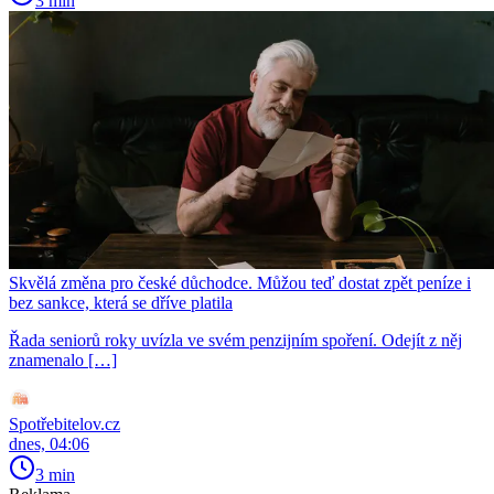
3 min
Skvělá změna pro české důchodce. Můžou teď dostat zpět peníze i
bez sankce, která se dříve platila
Řada seniorů roky uvízla ve svém penzijním spoření. Odejít z něj
znamenalo […]
Spotřebitelov.cz
dnes, 04:06
3 min