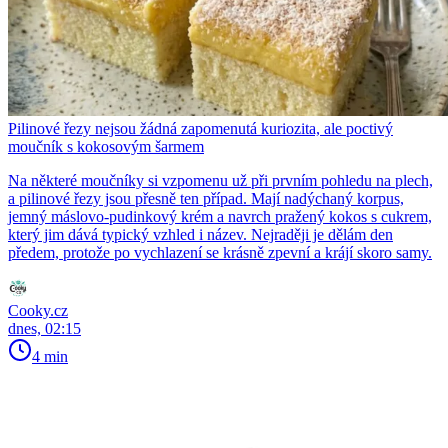
Pilinové řezy nejsou žádná zapomenutá kuriozita, ale poctivý
moučník s kokosovým šarmem
Na některé moučníky si vzpomenu už při prvním pohledu na plech,
a pilinové řezy jsou přesně ten případ. Mají nadýchaný korpus,
jemný máslovo-pudinkový krém a navrch pražený kokos s cukrem,
který jim dává typický vzhled i název. Nejraději je dělám den
předem, protože po vychlazení se krásně zpevní a krájí skoro samy.
Cooky.cz
dnes, 02:15
4 min