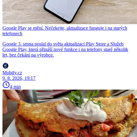
Google Play se mění. Nečekejte, aktualizace funguje i na starých
telefonech
Google 3. srpna poslal do světa aktualizaci Play Store a Služeb
Google Play, která přináší nové funkce i na telefony staré několik
let, bez čekání na výrobce.
Mobify.cz
9. 8. 2026, 19:17
4 min