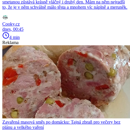
smetanou zůstává krásně vláčný i druhý den. Mám na něm nejradši
to, že je v něm schválně málo těsta a mnohem víc náplně a meruněk.
Cooky.cz
dnes, 00:45
4 min
Reklama
Zavařená masová směs po domácku: Tajná zbraň pro večery bez
plánu a velkého vaření