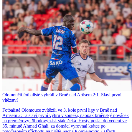
Olomoučtí fotbalisté vyhráli v Brně nad Artisem 2:1. Slaví první
vítězství
Fotbalisté Olomouce zvítězili ve 3. kole první ligy v Brně nad
Artisem 2:1 a slaví první výhru v soutěži, naopak brněnský nováček
na premiérový tříbodový zisk stále čeká. Hosty poslal do vedení ve
35. minutě Ahmad Ghali, za domácí vyrovnal krátce po
poločasovém příchodu na hřiště Sacha Komlejnovic. O třech