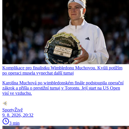
Komplikace pro finalistku Wimbledonu Muchovou. Kvůli potížím
po operaci musela vynechat další turnaj
Karolína Muchová po wimbledonském finále podstoupila operační
zákrok a přišla o prestižní turnaj v Torontu. Její start na US Open
visí ve vzduchu.
SportyŽivě
9. 8. 2026, 20:32
3 min