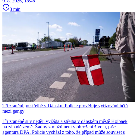
9. 8. 2026, 18:46
3 min
Tři zranění po střelbě v Dánsku. Policie prověřuje vyřizování účtů
mezi gangy
Tři zraněné si v neděli vyžádala střelba v dánském městě Holbaek
na západě země. Žádný z mužů není v ohrožení života, píše
agentura DPA. Policie vychází z toho, že případ může souviset s