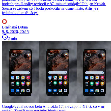
bodech pro Hanáky rozhodl v 87. minutě střídající Fabijan Krivak.
Sigma se ziskem čtyř bodů poskočila na osmé místo, Artis je s
jedním bodem třináctý.
Brněnská Drbna
9. 8. 2026, 20:15
2 min
Google vydal novou betu Androidu 17, ale zapomněl říct, co v ní
změnil. Testeři musí novinky hledat sami