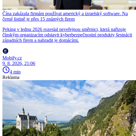
Čína zakázala firmám používat americký a izraelský software. Na
černé listině je přes 15 známých firem
Peking v lednu 2026 rozeslal neveřejnou směrnici, která nařizuje
čínským organizacím odstavit kyberbezpečnostní produkty šestnácti
západních firem a nahradit je domácími.
Mobify.cz
9. 8. 2026, 21:06
4 min
Reklama