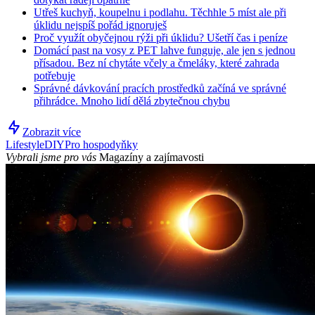
Utřeš kuchyň, koupelnu i podlahu. Těchhle 5 míst ale při
úklidu nejspíš pořád ignoruješ
Proč využít obyčejnou rýži při úklidu? Ušetří čas i peníze
Domácí past na vosy z PET lahve funguje, ale jen s jednou
přísadou. Bez ní chytáte včely a čmeláky, které zahrada
potřebuje
Správné dávkování pracích prostředků začíná ve správné
přihrádce. Mnoho lidí dělá zbytečnou chybu
Zobrazit více
Lifestyle
DIY
Pro hospodyňky
Vybrali jsme pro vás
Magazíny a zajímavosti