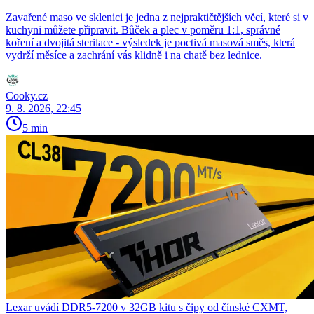
Zavařené maso ve sklenici je jedna z nejpraktičtějších věcí, které si v
kuchyni můžete připravit. Bůček a plec v poměru 1:1, správné
koření a dvojitá sterilace - výsledek je poctivá masová směs, která
vydrží měsíce a zachrání vás klidně i na chatě bez lednice.
Cooky.cz
9. 8. 2026, 22:45
5 min
Lexar uvádí DDR5-7200 v 32GB kitu s čipy od čínské CXMT,