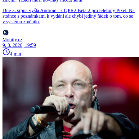
Dne 3. srpna vyšla Android 17 QPR2 Beta 2 pro telefony Pixel. Na
stránce s poznámkami k vydání ale chybí jediný řádek o tom, co se
v systému změnilo.
Mobify.cz
9. 8. 2026, 19:59
4 min