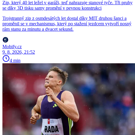
Zip, který 40 let ležel v garáži, teď nahrazuje stanové tyče. Tři pruhy
se díky 3D tisku samy promění v pevnou konstrukci
Trojstranný zip z osmdesátých let dostal díky MIT druhou šanci a
proměnil se v mechanismus, který po stažení jezdcem vytvoří nosný
rám stanu za minutu a dvacet sekund.
Mobify.cz
9. 8. 2026, 21:52
4 min