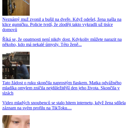
Neznámý muž zvonil a bušil na dveře. Když odešel, žena našla na
klice gumičku. Policie tvrdí, že zloději takto vykradli už tisíce
domovů
Říká se, že opatrnosti není nikdy dost. Kdykoliv můžete narazit na
někoho, kdo má nekalé úmysly. Této ženě...
Tato žádost o ruku skončila naprostým fiaskem. Matka odvážného
mladíka omylem zničila nejdůležitější den jeho života. Skončila v
slzách
Video mladých snoubenců se stalo hitem internetu, když žena sdílela
záznam na svém profilu na TikToku....