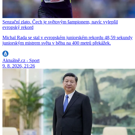
Senzační zlato. Čech je světovým šampionem, navíc vylepšil
evropský rekord
Michal Rada se stal v evropském juniorském rekordu 48,59 sekundy
juniorským mistrem světa v běhu na 400 metrů překážek.
Aktuálně.cz - Sport
9. 8. 2026, 21:26