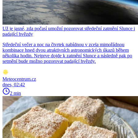
Už je jasné, zda počasí umožní pozorovat středeční zatmění Slunce i
padající hvězdy
Středeční večer a noc na čtvrtek nabídnou v zcela mimořádnou
kombinace hned dvou atraktivních astronomických úkazů během
několika hodin. Nejprve dojde k zatmění Slunce a následně pak po
setmění bude možno pozorovat padající hvězdy.
Meteocentrum.cz
dnes, 02:42
2 min