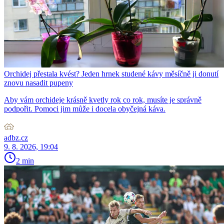
Orchidej přestala kvést? Jeden hrnek studené kávy měsíčně ji donutí
znovu nasadit pupeny
Aby vám orchideje krásně kvetly rok co rok, musíte je správně
podpořit. Pomoci jim může i docela obyčejná káva.
adbz.cz
9. 8. 2026, 19:04
2 min