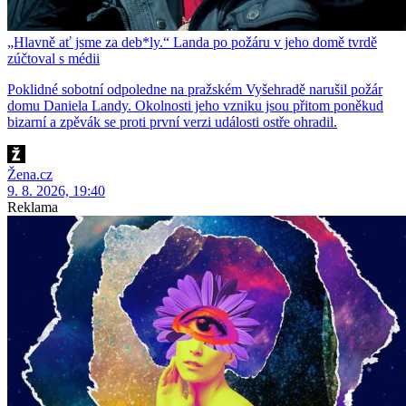
„Hlavně ať jsme za deb*ly.“ Landa po požáru v jeho domě tvrdě
zúčtoval s médii
Poklidné sobotní odpoledne na pražském Vyšehradě narušil požár
domu Daniela Landy. Okolnosti jeho vzniku jsou přitom poněkud
bizarní a zpěvák se proti první verzi události ostře ohradil.
Žena.cz
9. 8. 2026, 19:40
Reklama