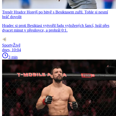
Trenér Hradce Horejš po bitvě s Besiktasem zuřil. Tohle si nesmí
hráč dovolit
Hradec si proti Besiktasi vytvořil řadu vyložených šancí, hrál přes
dvacet minut v přesilovce, a prohrál 0:1.
SportyŽivě
dnes, 10:04
3 min