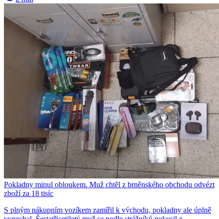
Pokladny minul obloukem. Muž chtěl z brněnského obchodu odvézt
zboží za 18 tisíc
S plným nákupním vozíkem zamířil k východu, pokladny ale úplně
vynechal. Šestatřicetiletý muž se podle strážníků pokusil z