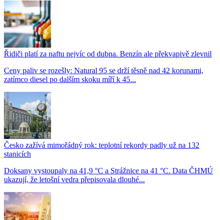
Řidiči platí za naftu nejvíc od dubna. Benzín ale překvapivě zlevnil
Ceny paliv se rozešly: Natural 95 se drží těsně nad 42 korunami,
zatímco diesel po dalším skoku míří k 45...
Česko zažívá mimořádný rok: teplotní rekordy padly už na 132
stanicích
Doksany vystoupaly na 41,9 °C a Strážnice na 41 °C. Data ČHMÚ
ukazují, že letošní vedra přepisovala dlouhé...