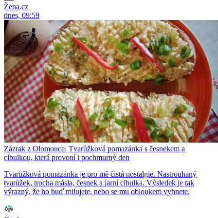
Žena.cz
dnes, 09:59
Zázrak z Olomouce: Tvarůžková pomazánka s česnekem a
cibulkou, která provoní i pochmurný den
Tvarůžková pomazánka je pro mě čistá nostalgie. Nastrouhaný
tvarůžek, trocha másla, česnek a jarní cibulka. Výsledek je tak
výrazný, že ho buď milujete, nebo se mu obloukem vyhnete.