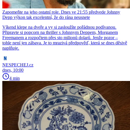
Zapomeňte na jeho ostatní role. Dnes ve 21:55 předvede Johnny
Depp výkon tak excelentní, že do rána neusnete
Víkend klepe na dveře a vy si zasloužíte pořádnou podívanou.
Připravte si popcorn na thriller s Johnnym Deppem, Morganem
Freemanem a rozpočtem přes sto milionů dolarů. Jenže pozor –
tohle není jen zábava. Je to mrazivá předpověď, která se dnes děsivě
naplňuje.
NESPECHEJ.cz
dnes, 10:00
4 min