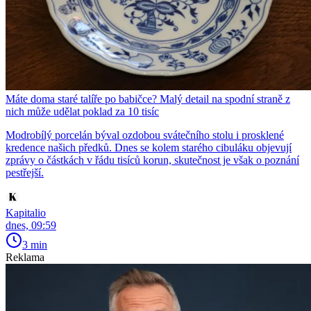
Máte doma staré talíře po babičce? Malý detail na spodní straně z
nich může udělat poklad za 10 tisíc
Modrobílý porcelán býval ozdobou svátečního stolu i prosklené
kredence našich předků. Dnes se kolem starého cibuláku objevují
zprávy o částkách v řádu tisíců korun, skutečnost je však o poznání
pestřejší.
Kapitalio
dnes, 09:59
3 min
Reklama