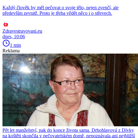
Každý člověk by měl pečovat o svoje tělo, nejen zvenčí, ale
především zevnitř. Proto je třeba vědět něco i o střevech.
Zdravestravovani.eu
dnes, 10:06
1 min
Reklama
Pět let manželství, pak do konce života sama. Drbohlavová z Dívky
na koštěti skončila v pečovatelském domě, nepoznávala ani nejbližší