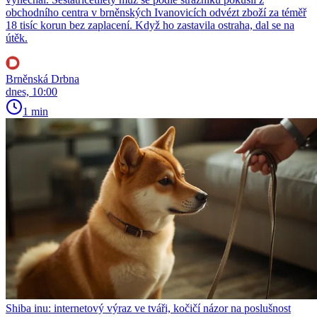
obchodního centra v brněnských Ivanovicích odvézt zboží za téměř
18 tisíc korun bez zaplacení. Když ho zastavila ostraha, dal se na
útěk.
Brněnská Drbna
dnes, 10:00
1 min
Shiba inu: internetový výraz ve tváři, kočičí názor na poslušnost