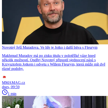
Novotný řeší Muradova. Ve hře je Jotko i další bitva s Fleurym
Makhmud Muradov má po zisku titulu v polotěžké váze hned
několik možností. Ondřej Novotný připustil sjednocení pásů s
Krzysztofem Jotkem i odvetu s Willem Fleurym, která může mít dvě
různé podoby.
MMAMAG.cz
dnes, 09:59
1 min