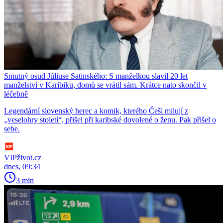
Smutný osud Júliuse Satinského: S manželkou slavil 20 let
manželství v Karibiku, domů se vrátil sám. Krátce nato skončil v
léčebně
Legendární slovenský herec a komik, kterého Češi milují z
„veselohry století“, přišel při karibské dovolené o ženu. Pak přišel o
sebe.
VIPživot.cz
dnes, 09:34
3 min