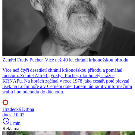
Zemřel Fredy Pucher. Více než 40 let chránil krkonošskou přírodu
Více než čtyři desetiletí chránil krkonošskou přírodu a pomáhal
turistům. Zemřel Alfréd „Fredy“ Pucher, dlouholetý strážce
KRNAPu. Na horách začínal v roce 1978 jako cestář, poté převzal
úsek na Luční hoře a v Černém dole. Lidem rád radil v informačním
srubu i po odchodu do důchodu.
Hradecká Drbna
dnes, 10:02
1 min
Reklama