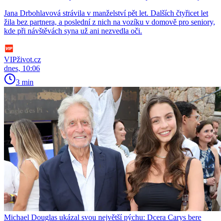
Jana Drbohlavová strávila v manželství pět let. Dalších čtyřicet let
žila bez partnera, a poslední z nich na vozíku v domově pro seniory,
kde při návštěvách syna už ani nezvedla oči.
VIPživot.cz
dnes, 10:06
3 min
Michael Douglas ukázal svou největší pýchu: Dcera Carys bere