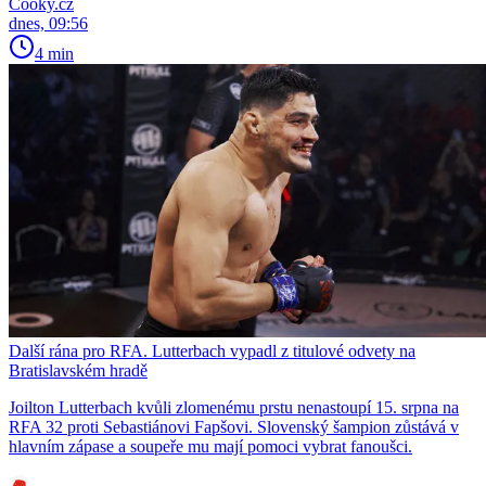
Cooky.cz
dnes, 09:56
4 min
Další rána pro RFA. Lutterbach vypadl z titulové odvety na
Bratislavském hradě
Joilton Lutterbach kvůli zlomenému prstu nenastoupí 15. srpna na
RFA 32 proti Sebastiánovi Fapšovi. Slovenský šampion zůstává v
hlavním zápase a soupeře mu mají pomoci vybrat fanoušci.