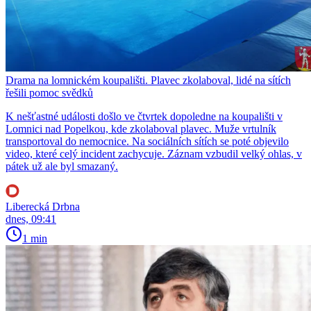
Drama na lomnickém koupališti. Plavec zkolaboval, lidé na sítích
řešili pomoc svědků
K nešťastné události došlo ve čtvrtek dopoledne na koupališti v
Lomnici nad Popelkou, kde zkolaboval plavec. Muže vrtulník
transportoval do nemocnice. Na sociálních sítích se poté objevilo
video, které celý incident zachycuje. Záznam vzbudil velký ohlas, v
pátek už ale byl smazaný.
Liberecká Drbna
dnes, 09:41
1 min