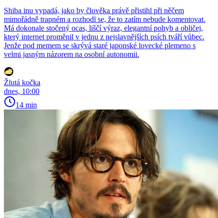
Shiba inu vypadá, jako by člověka právě přistihl při něčem
mimořádně trapném a rozhodl se, že to zatím nebude komentovat.
Má dokonale stočený ocas, liščí výraz, elegantní pohyb a obličej,
který internet proměnil v jednu z nejslavnějších psích tváří vůbec.
Jenže pod memem se skrývá staré japonské lovecké plemeno s
velmi jasným názorem na osobní autonomii.
Žlutá kočka
dnes, 10:00
14 min