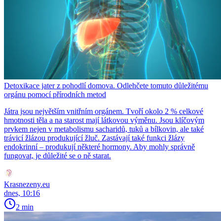
Detoxikace jater z pohodlí domova. Odlehčete tomuto důležitému
orgánu pomocí přírodních metod
Játra jsou největším vnitřním orgánem. Tvoří okolo 2 % celkové
hmotnosti těla a na starost mají látkovou výměnu. Jsou klíčovým
prvkem nejen v metabolismu sacharidů, tuků a bílkovin, ale také
trávicí žlázou produkující žluč. Zastávají také funkci žlázy
endokrinní – produkují některé hormony. Aby mohly správně
fungovat, je důležité se o ně starat.
Krasnezeny.eu
dnes, 10:16
2 min