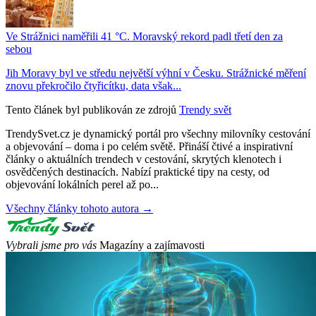
Ve Strážnici naměřili 41 °C. Moravský rekord padl třetí den za
sebou
Jih Moravy byl ve středu největší výhní v Česku. Strážnické měření
znovu překročilo čtyřicítku, data však...
Tento článek byl publikován ze zdrojů
Trendy svět
TrendySvet.cz je dynamický portál pro všechny milovníky cestování
a objevování – doma i po celém světě. Přináší čtivé a inspirativní
články o aktuálních trendech v cestování, skrytých klenotech i
osvědčených destinacích. Nabízí praktické tipy na cesty, od
objevování lokálních perel až po...
Všechny články tohoto autora →
Vybrali jsme pro vás
Magazíny a zajímavosti