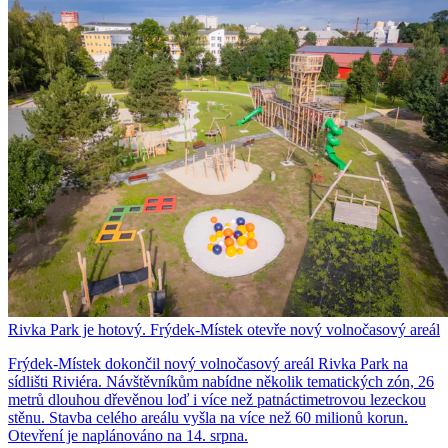
Rivka Park je hotový. Frýdek-Místek otevře nový volnočasový areál
Frýdek-Místek dokončil nový volnočasový areál Rivka Park na
sídlišti Riviéra. Návštěvníkům nabídne několik tematických zón, 26
metrů dlouhou dřevěnou loď i více než patnáctimetrovou lezeckou
stěnu. Stavba celého areálu vyšla na více než 60 milionů korun.
Otevření je naplánováno na 14. srpna.