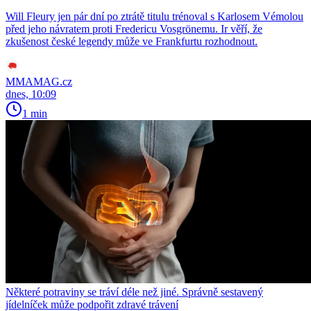
Will Fleury jen pár dní po ztrátě titulu trénoval s Karlosem Vémolou
před jeho návratem proti Fredericu Vosgrönemu. Ir věří, že
zkušenost české legendy může ve Frankfurtu rozhodnout.
MMAMAG.cz
dnes, 10:09
1 min
Některé potraviny se tráví déle než jiné. Správně sestavený
jídelníček může podpořit zdravé trávení