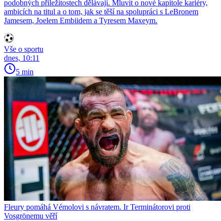
podobných příležitostech dělávají. Mluvit o nové kapitole kariéry,
ambicích na titul a o tom, jak se těší na spolupráci s LeBronem
Jamesem, Joelem Embiidem a Tyresem Maxeym.
Vše o sportu
dnes, 10:11
5 min
Fleury pomáhá Vémolovi s návratem. Ir Terminátorovi proti
Vosgrönemu věří