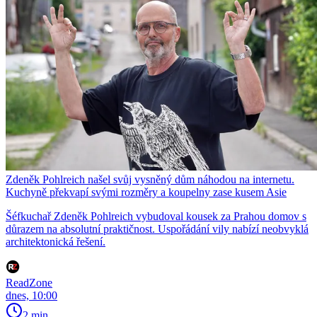
Zdeněk Pohlreich našel svůj vysněný dům náhodou na internetu.
Kuchyně překvapí svými rozměry a koupelny zase kusem Asie
Šéfkuchař Zdeněk Pohlreich vybudoval kousek za Prahou domov s
důrazem na absolutní praktičnost. Uspořádání vily nabízí neobvyklá
architektonická řešení.
ReadZone
dnes, 10:00
2 min