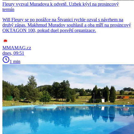
Fleury vyzval Muradova k odvetě. Uzbek kývl na prosincový
termín
Will Fleury se po porážce na Štvanici rychle ozval s návrhem na
druhý zápas. Makhmud Muradov souhlasil a oba míří na prosincový
OKTAGON 100, pokud duel posvětí organizace.
MMAMAG.cz
dnes, 09:51
1 min