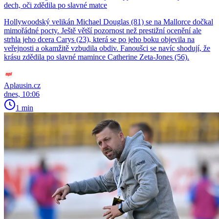
dech, oči zdědila po slavné matce
Hollywoodský velikán Michael Douglas (81) se na Mallorce dočkal
mimořádné pocty. Ještě větší pozornost než prestižní ocenění ale
strhla jeho dcera Carys (23), která se po jeho boku objevila na
veřejnosti a okamžitě vzbudila obdiv. Fanoušci se navíc shodují, že
krásu zdědila po slavné mamince Catherine Zeta-Jones (56).
Aplausin.cz
dnes, 10:06
1 min