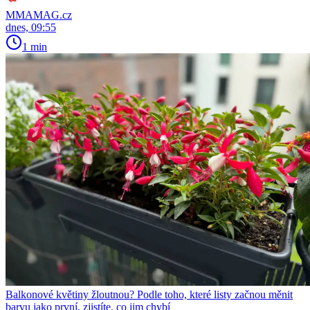
MMAMAG.cz
dnes, 09:55
1 min
Balkonové květiny žloutnou? Podle toho, které listy začnou měnit
barvu jako první, zjistíte, co jim chybí