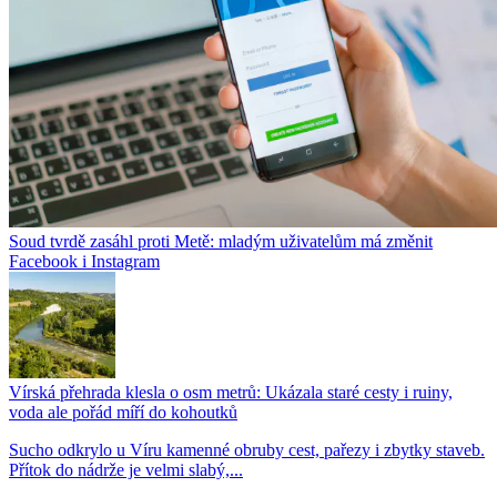
Soud tvrdě zasáhl proti Metě: mladým uživatelům má změnit
Facebook i Instagram
Vírská přehrada klesla o osm metrů: Ukázala staré cesty i ruiny,
voda ale pořád míří do kohoutků
Sucho odkrylo u Víru kamenné obruby cest, pařezy i zbytky staveb.
Přítok do nádrže je velmi slabý,...