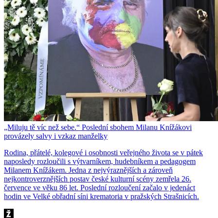
„Miluju tě víc než sebe.“ Poslední sbohem Milanu Knížákovi
provázely salvy i vzkaz manželky
Rodina, přátelé, kolegové i osobnosti veřejného života se v pátek
naposledy rozloučili s výtvarníkem, hudebníkem a pedagogem
Milanem Knížákem. Jedna z nejvýraznějších a zároveň
nejkontroverznějších postav české kulturní scény zemřela 26.
července ve věku 86 let. Poslední rozloučení začalo v jedenáct
hodin ve Velké obřadní síni krematoria v pražských Strašnicích.