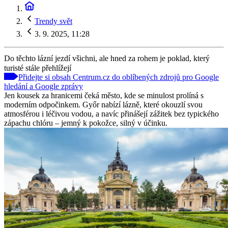
Trendy svět
3. 9. 2025, 11:28
Do těchto lázní jezdí všichni, ale hned za rohem je poklad, který
turisté stále přehlížejí
Přidejte si obsah Centrum.cz do oblíbených zdrojů pro Google
hledání a Google zprávy
Jen kousek za hranicemi čeká město, kde se minulost prolíná s
moderním odpočinkem. Győr nabízí lázně, které okouzlí svou
atmosférou i léčivou vodou, a navíc přinášejí zážitek bez typického
zápachu chlóru – jemný k pokožce, silný v účinku.