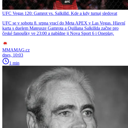
UFC Vegas 120: Gamrot vs. Salkilld. Kde a kdy turnaj sledovat
UFC se v sobotu 8. srpna vrací do Meta APEX v Las Vegas. Hlavní
karta s duelem Mateusze Gamrota a Quillana Salkillda začne pro
české fanoušky ve 23:00 a nabídne ji Nova Sport 6 i Oneplay.
MMAMAG.cz
dnes, 10:03
1 min