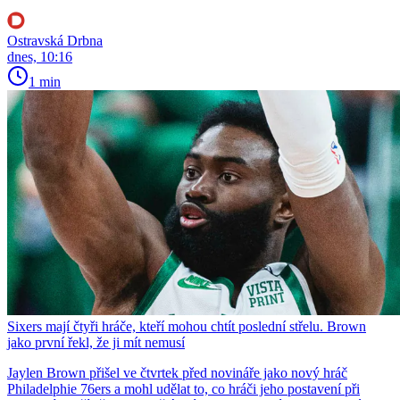
Ostravská Drbna
dnes, 10:16
1 min
Sixers mají čtyři hráče, kteří mohou chtít poslední střelu. Brown
jako první řekl, že ji mít nemusí
Jaylen Brown přišel ve čtvrtek před novináře jako nový hráč
Philadelphie 76ers a mohl udělat to, co hráči jeho postavení při