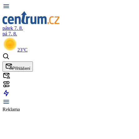
pátek 7. 8.
pá 7. 8.
23°C
Přihlášení
Reklama