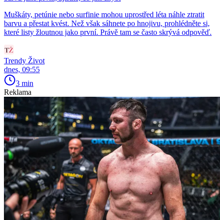
Muškáty, petúnie nebo surfinie mohou uprostřed léta náhle ztratit
barvu a přestat kvést. Než však sáhnete po hnojivu, prohlédněte si,
které listy žloutnou jako první. Právě tam se často skrývá odpověď.
Trendy Život
dnes, 09:55
3 min
Reklama