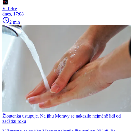
V Telce
dnes, 17:08
2 min
Žloutenka ustupuje. Na jihu Moravy se nakazilo nejméně lidí od
začátku roku