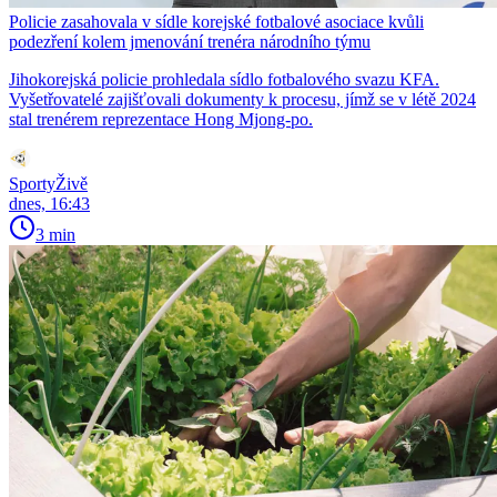
Policie zasahovala v sídle korejské fotbalové asociace kvůli
podezření kolem jmenování trenéra národního týmu
Jihokorejská policie prohledala sídlo fotbalového svazu KFA.
Vyšetřovatelé zajišťovali dokumenty k procesu, jímž se v létě 2024
stal trenérem reprezentace Hong Mjong-po.
SportyŽivě
dnes, 16:43
3 min