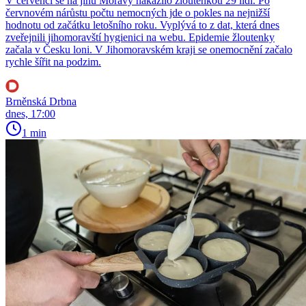
V červenci se na jihu Moravy nakazilo žloutenkou 29 lidí. Po
červnovém nárůstu počtu nemocných jde o pokles na nejnižší
hodnotu od začátku letošního roku. Vyplývá to z dat, která dnes
zveřejnili jihomoravští hygienici na webu. Epidemie žloutenky
začala v Česku loni. V Jihomoravském kraji se onemocnění začalo
rychle šířit na podzim.
Brněnská Drbna
dnes, 17:00
1 min