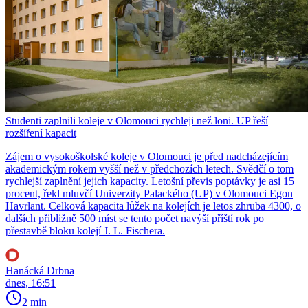
Studenti zaplnili koleje v Olomouci rychleji než loni. UP řeší
rozšíření kapacit
Zájem o vysokoškolské koleje v Olomouci je před nadcházejícím
akademickým rokem vyšší než v předchozích letech. Svědčí o tom
rychlejší zaplnění jejich kapacity. Letošní převis poptávky je asi 15
procent, řekl mluvčí Univerzity Palackého (UP) v Olomouci Egon
Havrlant. Celková kapacita lůžek na kolejích je letos zhruba 4300, o
dalších přibližně 500 míst se tento počet navýší příští rok po
přestavbě bloku kolejí J. L. Fischera.
Hanácká Drbna
dnes, 16:51
2 min