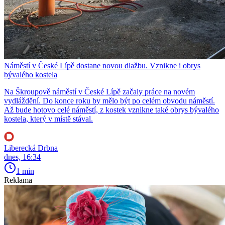
Náměstí v České Lípě dostane novou dlažbu. Vznikne i obrys
bývalého kostela
Na Škroupově náměstí v České Lípě začaly práce na novém
vydláždění. Do konce roku by mělo být po celém obvodu náměstí.
Až bude hotovo celé náměstí, z kostek vznikne také obrys bývalého
kostela, který v místě stával.
Liberecká Drbna
dnes, 16:34
1 min
Reklama