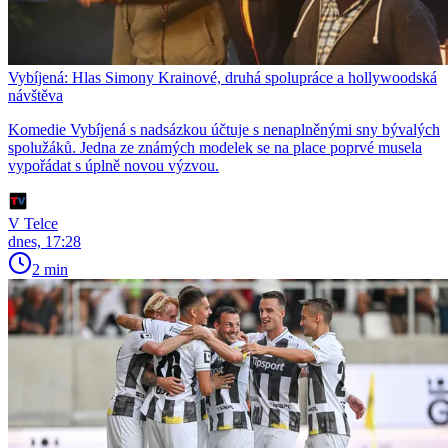
Vybíjená: Hlas Simony Krainové, druhá spolupráce a hollywoodská
návštěva
Komedie Vybíjená s nadsázkou účtuje s nenaplněnými sny bývalých
spolužáků. Jedna ze známých modelek se na place poprvé musela
vypořádat s úplně novou výzvou.
V Telce
dnes, 17:28
2 min