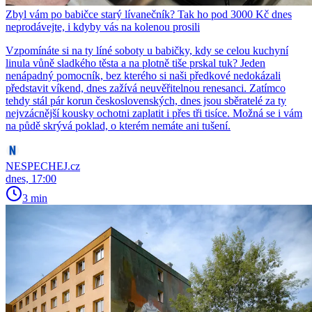
Zbyl vám po babičce starý lívanečník? Tak ho pod 3000 Kč dnes
neprodávejte, i kdyby vás na kolenou prosili
Vzpomínáte si na ty líné soboty u babičky, kdy se celou kuchyní
linula vůně sladkého těsta a na plotně tiše prskal tuk? Jeden
nenápadný pomocník, bez kterého si naši předkové nedokázali
představit víkend, dnes zažívá neuvěřitelnou renesanci. Zatímco
tehdy stál pár korun československých, dnes jsou sběratelé za ty
nejvzácnější kousky ochotni zaplatit i přes tři tisíce. Možná se i vám
na půdě skrývá poklad, o kterém nemáte ani tušení.
NESPECHEJ.cz
dnes, 17:00
3 min