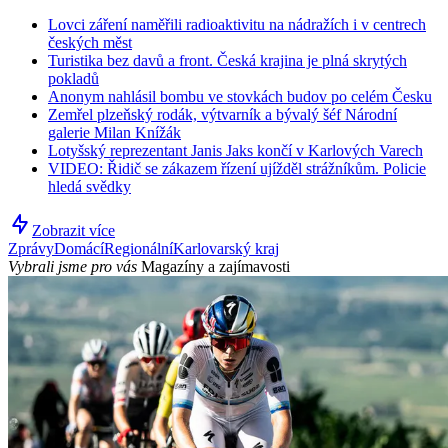
Lovci záření naměřili radioaktivitu na nádražích i v centrech
českých měst
Turistika bez davů a front. Česká krajina je plná skrytých
pokladů
Anonym nahlásil bombu ve stovkách budov po celém Česku
Zemřel plzeňský rodák, výtvarník a bývalý šéf Národní
galerie Milan Knížák
Lotyšský reprezentant Janis Jaks končí v Karlových Varech
VIDEO: Řidič se zákazem řízení ujížděl strážníkům. Policie
hledá svědky
Zobrazit více
Zprávy
Domácí
Regionální
Karlovarský kraj
Vybrali jsme pro vás
Magazíny a zajímavosti