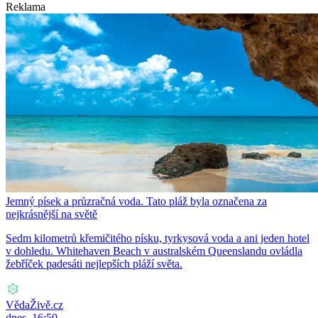
Reklama
Jemný písek a průzračná voda. Tato pláž byla označena za
nejkrásnější na světě
Sedm kilometrů křemičitého písku, tyrkysová voda a ani jeden hotel
v dohledu. Whitehaven Beach v australském Queenslandu ovládla
žebříček padesáti nejlepších pláží světa.
VědaŽivě.cz
dnes, 16:50