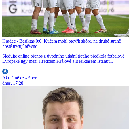
Hradec - Besiktas 0:0. Kučera mohl otevřít skóre, na druhé straně
hosté trefují břevno
Sledujte online přenos z úvodního utkání třetího předkola fotbalové
Evropské ligy mezi Hradcem Králové a Besiktasem Istanbul.
Aktuálně.cz - Sport
dnes, 17:28