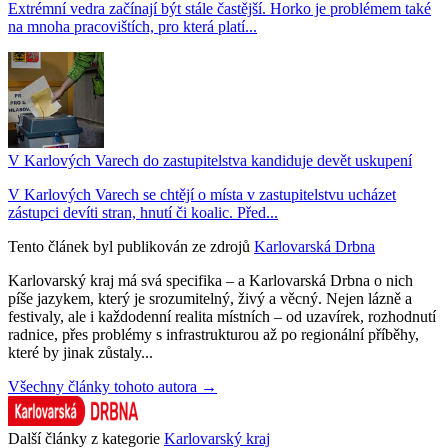
Extrémní vedra začínají být stále častější. Horko je problémem také
na mnoha pracovištích, pro která platí...
V Karlových Varech do zastupitelstva kandiduje devět uskupení
V Karlových Varech se chtějí o místa v zastupitelstvu ucházet
zástupci devíti stran, hnutí či koalic. Před...
Tento článek byl publikován ze zdrojů
Karlovarská Drbna
Karlovarský kraj má svá specifika – a Karlovarská Drbna o nich
píše jazykem, který je srozumitelný, živý a věcný. Nejen lázně a
festivaly, ale i každodenní realita místních – od uzavírek, rozhodnutí
radnice, přes problémy s infrastrukturou až po regionální příběhy,
které by jinak zůstaly...
Všechny články tohoto autora →
Další články z kategorie
Karlovarský kraj