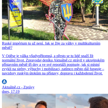
Ruské impérium tu už není. Jak se žije za války v multikulturním
městě?
V Oděse je válka všudypřítomná, a přesto se tu lidé snaží žít
normální život. Zpravodaj deníku Aktuálně.cz strávil v ukrajinském
přístavním městě tři dny a ve své reportáži popisuje, jak si místní
zvykli na sirény, výbuchy i mobilizaci, zatímco město dál funguje –
navzdory ruským útokům na přístavy, dopravu i každodenní život.
Aktuálně.cz - Zprávy
dnes, 17:19