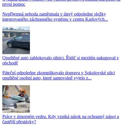
první pomoc
Nepříjemná nehoda zaměstnala v úterý odpoledne složky
integrovaného záchranného systému v centru Karlových...
Opuštěné auto zablokovalo silnici. Řidič si mezitím nakupoval v
obchodě
Páteční odpoledne zkomplikovalo dopravu v Sokolovské ulici
opuštěné osobní auto, které samovolně vyjelo z...
Práce v úmorném vedru. Kdy vzniká nárok na ochranný nápoj a
častější přestávky?