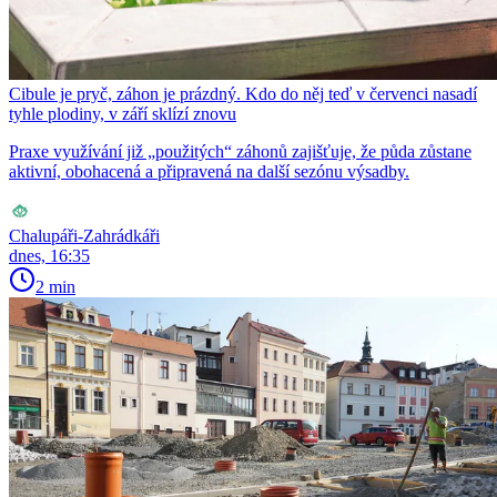
Cibule je pryč, záhon je prázdný. Kdo do něj teď v červenci nasadí
tyhle plodiny, v září sklízí znovu
Praxe využívání již „použitých“ záhonů zajišťuje, že půda zůstane
aktivní, obohacená a připravená na další sezónu výsadby.
Chalupáři-Zahrádkáři
dnes, 16:35
2 min