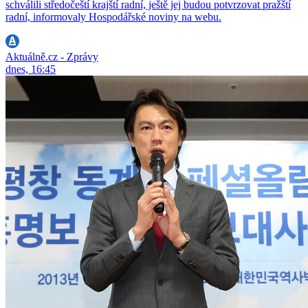
schválili středočeští krajští radní, ještě jej budou potvrzovat pražští
radní, informovaly Hospodářské noviny na webu.
Aktuálně.cz - Zprávy
dnes, 16:45