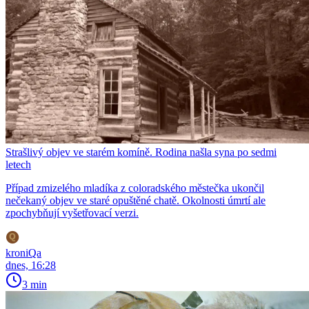
Strašlivý objev ve starém komíně. Rodina našla syna po sedmi
letech
Případ zmizelého mladíka z coloradského městečka ukončil
nečekaný objev ve staré opuštěné chatě. Okolnosti úmrtí ale
zpochybňují vyšetřovací verzi.
kroniQa
dnes, 16:28
3 min