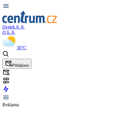
čtvrtek 6. 8.
čt 6. 8.
30°C
Přihlášení
Reklama