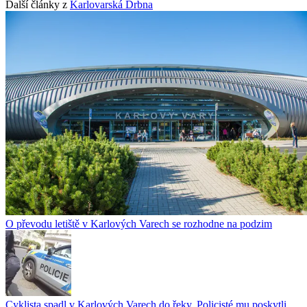
Další články z
Karlovarská Drbna
O převodu letiště v Karlových Varech se rozhodne na podzim
Cyklista spadl v Karlových Varech do řeky. Policisté mu poskytli