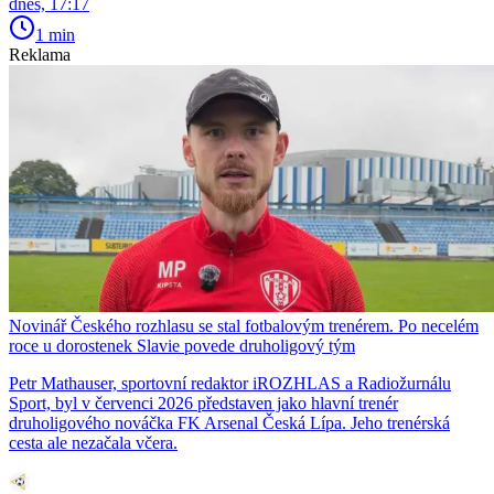
dnes, 17:17
1 min
Reklama
Novinář Českého rozhlasu se stal fotbalovým trenérem. Po necelém
roce u dorostenek Slavie povede druholigový tým
Petr Mathauser, sportovní redaktor iROZHLAS a Radiožurnálu
Sport, byl v červenci 2026 představen jako hlavní trenér
druholigového nováčka FK Arsenal Česká Lípa. Jeho trenérská
cesta ale nezačala včera.