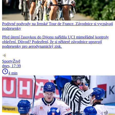
Podivné podvody na ženské Tour de France. Závodnice si vycpávají
podprsenky
Před úterní časovkou do Dijonu nařídila UCI mimořádné kontroly
oblečení. Důvod? Podezření, že si některé závodnice upravují
podprsenky pro aerodynamický zisk.
SportyŽivě
dnes, 17:39
4 min