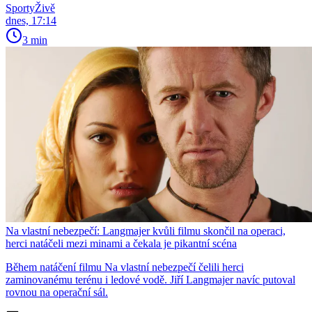
SportyŽivě
dnes, 17:14
3 min
Na vlastní nebezpečí: Langmajer kvůli filmu skončil na operaci,
herci natáčeli mezi minami a čekala je pikantní scéna
Během natáčení filmu Na vlastní nebezpečí čelili herci
zaminovanému terénu i ledové vodě. Jiří Langmajer navíc putoval
rovnou na operační sál.