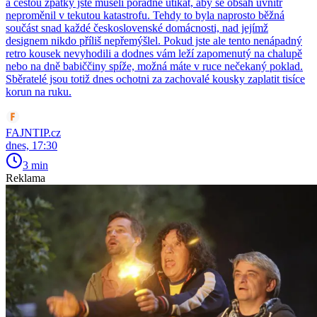
a cestou zpátky jste museli pořádně utíkat, aby se obsah uvnitř
neproměnil v tekutou katastrofu. Tehdy to byla naprosto běžná
součást snad každé československé domácnosti, nad jejímž
designem nikdo příliš nepřemýšlel. Pokud jste ale tento nenápadný
retro kousek nevyhodili a dodnes vám leží zapomenutý na chalupě
nebo na dně babiččiny spíže, možná máte v ruce nečekaný poklad.
Sběratelé jsou totiž dnes ochotni za zachovalé kousky zaplatit tisíce
korun na ruku.
FAJNTIP.cz
dnes, 17:30
3 min
Reklama