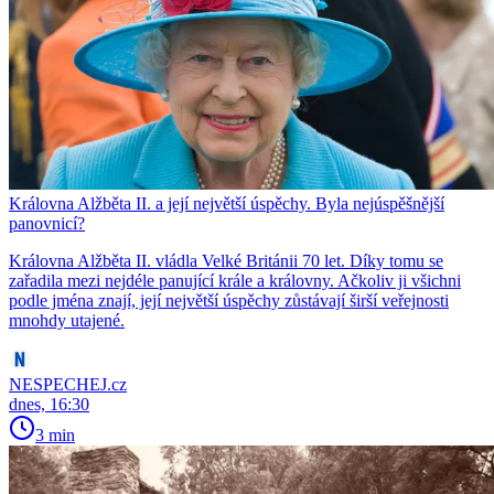
Královna Alžběta II. a její největší úspěchy. Byla nejúspěšnější
panovnicí?
Královna Alžběta II. vládla Velké Británii 70 let. Díky tomu se
zařadila mezi nejdéle panující krále a královny. Ačkoliv ji všichni
podle jména znají, její největší úspěchy zůstávají širší veřejnosti
mnohdy utajené.
NESPECHEJ.cz
dnes, 16:30
3 min