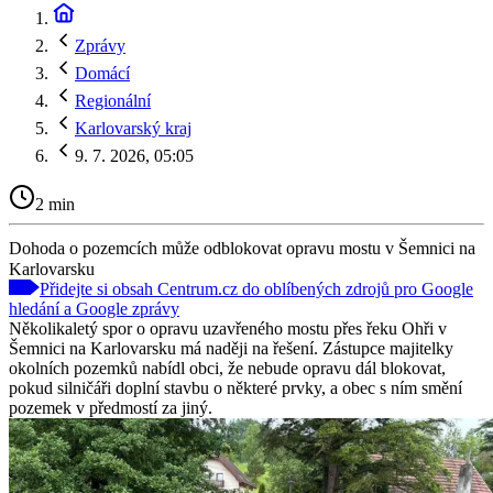
Zprávy
Domácí
Regionální
Karlovarský kraj
9. 7. 2026, 05:05
2 min
Dohoda o pozemcích může odblokovat opravu mostu v Šemnici na
Karlovarsku
Přidejte si obsah Centrum.cz do oblíbených zdrojů pro Google
hledání a Google zprávy
Několikaletý spor o opravu uzavřeného mostu přes řeku Ohři v
Šemnici na Karlovarsku má naději na řešení. Zástupce majitelky
okolních pozemků nabídl obci, že nebude opravu dál blokovat,
pokud silničáři doplní stavbu o některé prvky, a obec s ním smění
pozemek v předmostí za jiný.