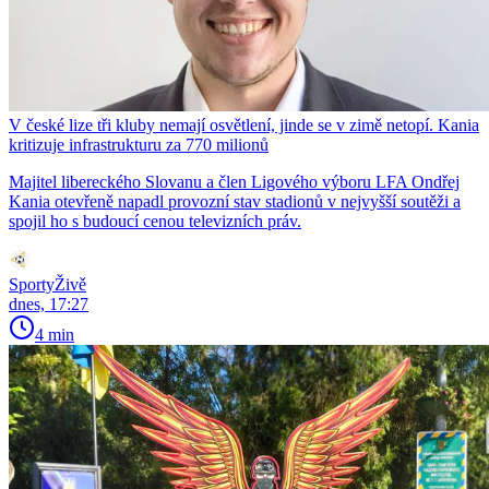
V české lize tři kluby nemají osvětlení, jinde se v zimě netopí. Kania
kritizuje infrastrukturu za 770 milionů
Majitel libereckého Slovanu a člen Ligového výboru LFA Ondřej
Kania otevřeně napadl provozní stav stadionů v nejvyšší soutěži a
spojil ho s budoucí cenou televizních práv.
SportyŽivě
dnes, 17:27
4 min