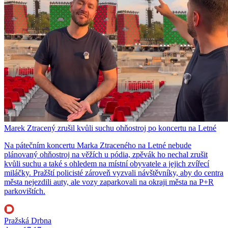
Marek Ztracený zrušil kvůli suchu ohňostroj po koncertu na Letné
Na pátečním koncertu Marka Ztraceného na Letné nebude
plánovaný ohňostroj na věžích u pódia, zpěvák ho nechal zrušit
kvůli suchu a také s ohledem na místní obyvatele a jejich zvířecí
miláčky. Pražští policisté zároveň vyzvali návštěvníky, aby do centra
města nejezdili auty, ale vozy zaparkovali na okraji města na P+R
parkovištích.
Pražská Drbna