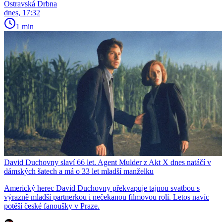
Ostravská Drbna
dnes, 17:32
1 min
David Duchovny slaví 66 let. Agent Mulder z Akt X dnes natáčí v
dámských šatech a má o 33 let mladší manželku
Americký herec David Duchovny překvapuje tajnou svatbou s
výrazně mladší partnerkou i nečekanou filmovou rolí. Letos navíc
potěší české fanoušky v Praze.