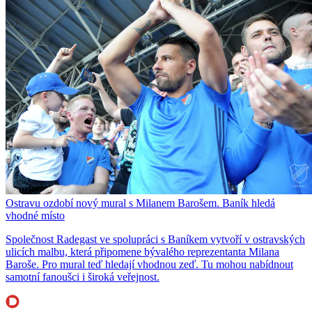
Ostravu ozdobí nový mural s Milanem Barošem. Baník hledá
vhodné místo
Společnost Radegast ve spolupráci s Baníkem vytvoří v ostravských
ulicích malbu, která připomene bývalého reprezentanta Milana
Baroše. Pro mural teď hledají vhodnou zeď. Tu mohou nabídnout
samotní fanoušci i široká veřejnost.