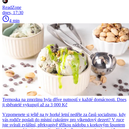
ReadZone
dnes, 17:30
4 min
Termoska na zmrzlinu byla dříve nutností v každé domácnosti. Dnes
ji sběratelé vykupují až za 3 000 Kč
Vzpomenete si ještě na ty horké letní neděle za časů socialismu, kdy
vás rodiče poslali do místní cukrárny pro víkendový dezert? V ruce
jste svírali zvláštní, překvapivě těžkou nádobu s korkovým špuntem