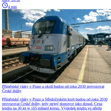
4 min
Příměstské vlaky v Praze a okolí budou od roku 2030 provozovat
České dráhy
Příměstské vlaky v Praze a Středočeském kraji budou od roku 2030
provozovat České dráhy, tedy stejný dopravce jako dosud. Cena
tendru na 30 let je 165 miliard korun. Výsledek tendru ve středu