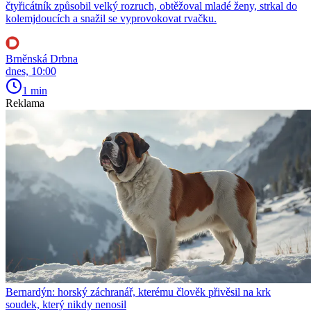
čtyřicátník způsobil velký rozruch, obtěžoval mladé ženy, strkal do
kolemjdoucích a snažil se vyprovokovat rvačku.
Brněnská Drbna
dnes, 10:00
1 min
Reklama
Bernardýn: horský záchranář, kterému člověk přivěsil na krk
soudek, který nikdy nenosil