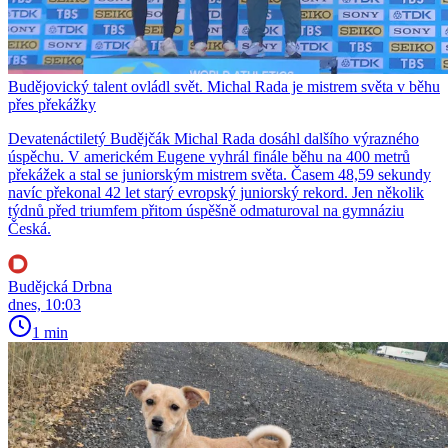
Budějovický talent ovládl svět. Michal Rada je mistrem světa v běhu
přes překážky
Devatenáctiletý Budějčák Michal Rada dosáhl dalšího výrazného
úspěchu. V americkém Eugene vyhrál finále běhu na 400 metrů
překážek a stal se juniorským mistrem světa. Časem 48,59 sekundy
navíc překonal 42 let starý evropský juniorský rekord. Jen několik
týdnů před triumfem přitom úspěšně odmaturoval na gymnáziu
Česká.
Budějcká Drbna
dnes, 10:03
1 min