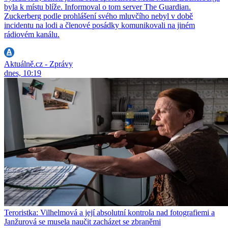
byla k místu blíže. Informoval o tom server The Guardian.
Zuckerberg podle prohlášení svého mluvčího nebyl v době
incidentu na lodi a členové posádky komunikovali na jiném
rádiovém kanálu.
Aktuálně.cz - Zprávy
dnes, 10:19
Teroristka: Vilhelmová a její absolutní kontrola nad fotografiemi a
Janžurová se musela naučit zacházet se zbraněmi