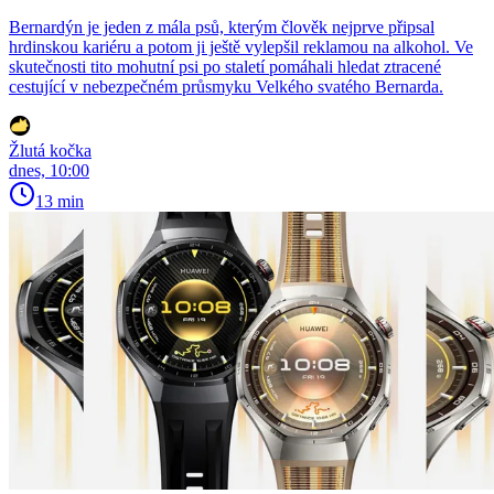
Bernardýn je jeden z mála psů, kterým člověk nejprve připsal
hrdinskou kariéru a potom ji ještě vylepšil reklamou na alkohol. Ve
skutečnosti tito mohutní psi po staletí pomáhali hledat ztracené
cestující v nebezpečném průsmyku Velkého svatého Bernarda.
Žlutá kočka
dnes, 10:00
13 min