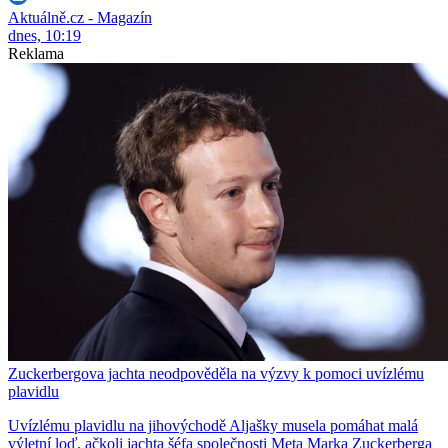
Aktuálně.cz - Magazín
dnes, 10:19
Reklama
Zuckerbergova jachta neodpověděla na výzvy k pomoci uvízlému
plavidlu
Uvízlému plavidlu na jihovýchodě Aljašky musela pomáhat malá
výletní loď, ačkoli jachta šéfa společnosti Meta Marka Zuckerberga