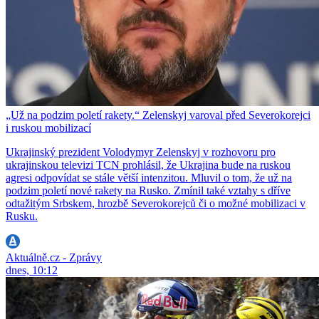
„Už na podzim poletí rakety.“ Zelenskyj varoval před Severokorejci
i ruskou mobilizací
Ukrajinský prezident Volodymyr Zelenskyj v rozhovoru pro
ukrajinskou televizi TCN prohlásil, že Ukrajina bude na ruskou
agresi odpovídat se stále větší intenzitou. Mluvil o tom, že už na
podzim poletí nové rakety na Rusko. Zmínil také vztahy s dříve
odtažitým Srbskem, hrozbě Severokorejců či o možné mobilizaci v
Rusku.
Aktuálně.cz - Zprávy
dnes, 10:12