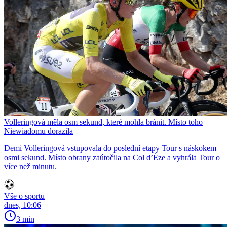
Volleringová měla osm sekund, které mohla bránit. Místo toho
Niewiadomu dorazila
Demi Volleringová vstupovala do poslední etapy Tour s náskokem
osmi sekund. Místo obrany zaútočila na Col d’Èze a vyhrála Tour o
více než minutu.
Vše o sportu
dnes, 10:06
3 min