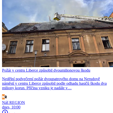
Požár v centru Liberce způsobil dvoumilionovou škodu
Nedělní podvečerní požár dvoupatrového domu na Nerudově
náměstí v centru Liberce způsobil podle odhadu hasičů škodu dva
miliony korun. Příčina vzniku je nadále v…
Náš REGION
dnes, 10:00