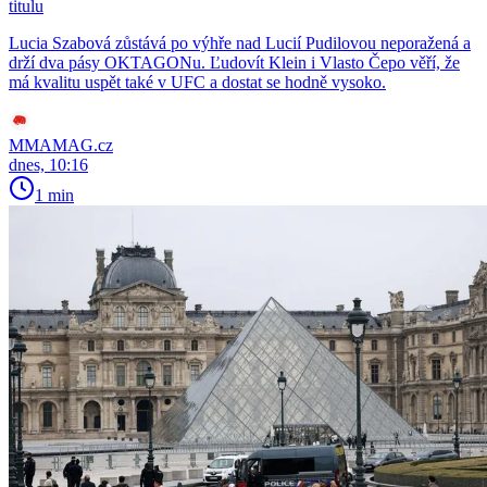
titulu
Lucia Szabová zůstává po výhře nad Lucií Pudilovou neporažená a
drží dva pásy OKTAGONu. Ľudovít Klein i Vlasto Čepo věří, že
má kvalitu uspět také v UFC a dostat se hodně vysoko.
MMAMAG.cz
dnes, 10:16
1 min