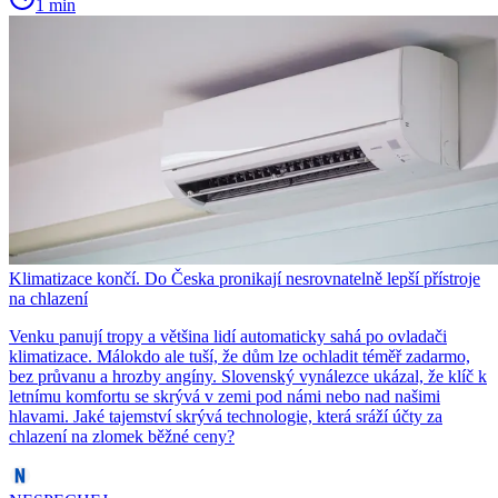
1 min
Klimatizace končí. Do Česka pronikají nesrovnatelně lepší přístroje
na chlazení
Venku panují tropy a většina lidí automaticky sahá po ovladači
klimatizace. Málokdo ale tuší, že dům lze ochladit téměř zadarmo,
bez průvanu a hrozby angíny. Slovenský vynálezce ukázal, že klíč k
letnímu komfortu se skrývá v zemi pod námi nebo nad našimi
hlavami. Jaké tajemství skrývá technologie, která sráží účty za
chlazení na zlomek běžné ceny?