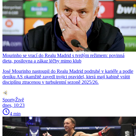
Mourinho se vrací do Realu Madrid s tvrdým režimem: povinná
dieta, posilovna a zákaz léčby mimo klub
José Mourinho nastoupil do Realu Madrid podruhé v kariéře a podle
deníku AS okamžitě zavedl trojici pravidel, která mají kabině vrátit
disciplínu ztracenou v turbulentní sezoně 2025/26.
SportyŽivě
dnes, 10:23
4 min