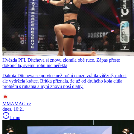
Hvězda PFL Ditcheva si znovu zlomila obě ruce. Zápas přesto
dokončila, svému rohu nic neřekla
Dakota Ditcheva se po více než roční pauze vrátila vítězně, radost
ale vydržela krátce. Britka přiznala, že už od druhého kola cítila
problém s rukama a nyní znovu nosí dlahy.
MMAMAG.cz
dnes, 10:21
1 min