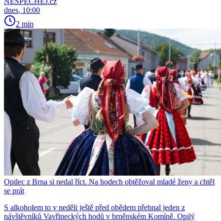
NESPECHEJ.cz
dnes, 10:00
2 min
Opilec z Brna si nedal říct. Na hodech obtěžoval mladé ženy a chtěl
se prát
S alkoholem to v neděli ještě před obědem přehnal jeden z
návštěvníků Vavřineckých hodů v brněnském Komíně. Opilý