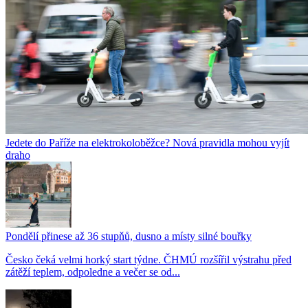
Jedete do Paříže na elektrokoloběžce? Nová pravidla mohou vyjít
draho
Pondělí přinese až 36 stupňů, dusno a místy silné bouřky
Česko čeká velmi horký start týdne. ČHMÚ rozšířil výstrahu před
zátěží teplem, odpoledne a večer se od...