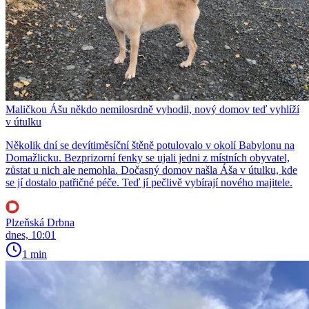
Maličkou Ášu někdo nemilosrdně vyhodil, nový domov teď vyhlíží
v útulku
Několik dní se devítiměsíční štěně potulovalo v okolí Babylonu na
Domažlicku. Bezprizorní fenky se ujali jedni z místních obyvatel,
zůstat u nich ale nemohla. Dočasný domov našla Áša v útulku, kde
se jí dostalo patřičné péče. Teď jí pečlivě vybírají nového majitele.
Plzeňská Drbna
dnes, 10:01
1 min