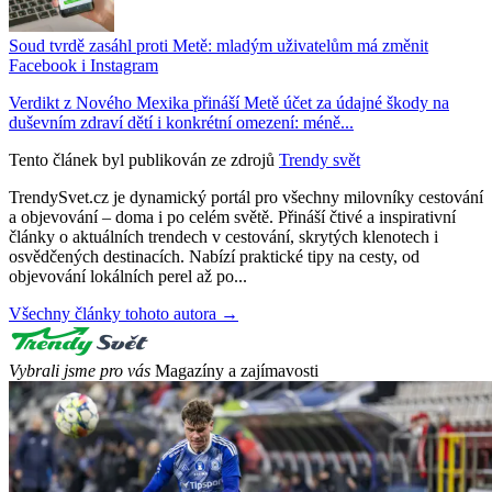
Soud tvrdě zasáhl proti Metě: mladým uživatelům má změnit
Facebook i Instagram
Verdikt z Nového Mexika přináší Metě účet za údajné škody na
duševním zdraví dětí i konkrétní omezení: méně...
Tento článek byl publikován ze zdrojů
Trendy svět
TrendySvet.cz je dynamický portál pro všechny milovníky cestování
a objevování – doma i po celém světě. Přináší čtivé a inspirativní
články o aktuálních trendech v cestování, skrytých klenotech i
osvědčených destinacích. Nabízí praktické tipy na cesty, od
objevování lokálních perel až po...
Všechny články tohoto autora →
Vybrali jsme pro vás
Magazíny a zajímavosti