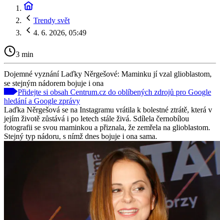
Trendy svět
4. 6. 2026, 05:49
3 min
Dojemné vyznání Laďky Něrgešové: Maminku jí vzal glioblastom,
se stejným nádorem bojuje i ona
Přidejte si obsah Centrum.cz do oblíbených zdrojů pro Google
hledání a Google zprávy
Laďka Něrgešová se na Instagramu vrátila k bolestné ztrátě, která v
jejím životě zůstává i po letech stále živá. Sdílela černobílou
fotografii se svou maminkou a přiznala, že zemřela na glioblastom.
Stejný typ nádoru, s nímž dnes bojuje i ona sama.