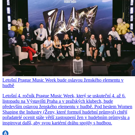
Letošní Prague Music Week bude oslavou ženského elementu v
hudbě
Letošní 4. ročník Prague Music Week, který se uskuteční 4. až 6.
listopadu na Výstavišti Praha a v pražských klubech, bude
především oslavou ženského elementu v hudbě. Pod heslem Women
Shaping the Industry (Ženy, které formují hudební průmysl) chtějí
pořadatelé ocenit stále větší zastoupení žen v hudebním průmyslu a
inspirovat další, aby svou kariérní dráhu spojily s hudbou.