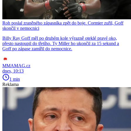
Roh poslal zraněného zápasníka zpět do boje. Cormier zuřil, Goff
skončil v nemocnici
Billy Ray Goff měl po druhém kole výrazně oteklé pravé oko,
přesto nastoupil do třetího. Ty Miller ho ukončil za 15 sekund a
Goff po zápase zamířil do nemocnice.
MMAMAG.cz
dnes, 10:13
1 min
Reklama