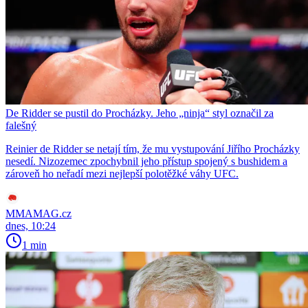
De Ridder se pustil do Procházky. Jeho „ninja“ styl označil za
falešný
Reinier de Ridder se netají tím, že mu vystupování Jiřího Procházky
nesedí. Nizozemec zpochybnil jeho přístup spojený s bushidem a
zároveň ho neřadí mezi nejlepší polotěžké váhy UFC.
MMAMAG.cz
dnes, 10:24
1 min