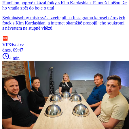
Hamilton poprvé ukázal fotky s Kim Kardashian. Fanoušci píšou, že
ho vrátila zpět do boje o titul
Sedminásobný mistr světa zveřejnil na Instagramu karusel párových
fotek s Kim Kardashian, a internet okamžitě propojil jeho soukromí
s návratem na stupně vítězů.
VIPživot.cz
dnes, 09:47
4 min