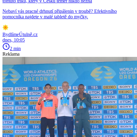
tomuto triku, který v Česku téměř nikdo nezná
Nebaví vás pracné drhnutí připálenin v troubě? Efektivního
pomocníka najdete v malé tabletě do myčky.
BydlímeÚtulně.cz
dnes, 10:05
2 min
Reklama