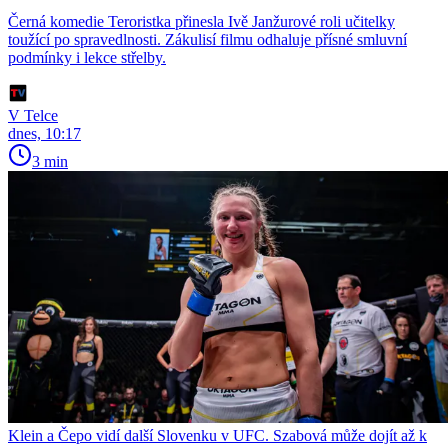
Černá komedie Teroristka přinesla Ivě Janžurové roli učitelky
toužící po spravedlnosti. Zákulisí filmu odhaluje přísné smluvní
podmínky i lekce střelby.
V Telce
dnes, 10:17
3 min
Klein a Čepo vidí další Slovenku v UFC. Szabová může dojít až k