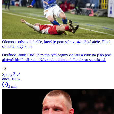
Olomouc odstavila hráče, který je potrestán v sázkařské aféře. Elbel
si hledá nový klub
Obránce Jakub Elbel je mimo tým Sigmy od jara a klub na jeho post
aktivně hledá náhradu. Návrat do olomouckého dresu se nekoná.
SportyŽivě
dnes, 10:32
3 min