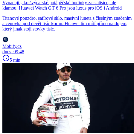
Vypadají jako švýcarské potápěčské hodinky za statisíce, ale
klamou. Huawei Watch GT 6 Pro jsou luxus pro iOS i Android
Titanové pouzdro, safírové sklo, masivní luneta s číselným značením
a cenovka pod devět tisíc korun. Huawei tím míří přímo na dojem,
který jinak stojí stovky tisíc.
Mobify.cz
dnes, 09:48
5 min