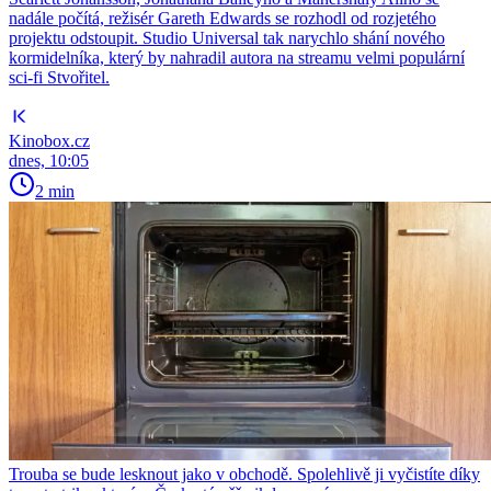
nadále počítá, režisér Gareth Edwards se rozhodl od rozjetého
projektu odstoupit. Studio Universal tak narychlo shání nového
kormidelníka, který by nahradil autora na streamu velmi populární
sci-fi Stvořitel.
Kinobox.cz
dnes, 10:05
2 min
Trouba se bude lesknout jako v obchodě. Spolehlivě ji vyčistíte díky