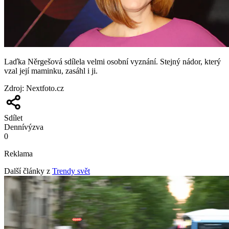
Laďka Něrgešová sdílela velmi osobní vyznání. Stejný nádor, který
vzal její maminku, zasáhl i ji.
Zdroj
:
Nextfoto.cz
Sdílet
Denní
výzva
0
Reklama
Další články z
Trendy svět