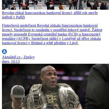
Revolut získal francouzskou bankovní licenci, příští rok otevře
ústředí v Paříži
Fintechová společnost Revolut získala francouzskou bankovní
licenci. Společnost to oznámila v pondělní tiskové zprávě. Žádost
musely posoudit Evropská centrální banka (ECB) a francouzský
regulátor (ACPR). Společnost sídlící v Londýně už dříve získala
bankovní licenci v Británii a ještě předtím v Litvě.
Aktuálně.cz - Zprávy
dnes, 10:13