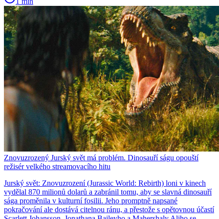
1 min
Znovuzrozený Jurský svět má problém. Dinosauří ságu opouští
režisér velkého streamovacího hitu
Jurský svět: Znovuzrození (Jurassic World: Rebirth) loni v kinech
vydělal 870 milionů dolarů a zabránil tomu, aby se slavná dinosauří
sága proměnila v kulturní fosilii. Jeho promptně napsané
pokračování ale dostává citelnou ránu, a přestože s opětovnou účastí
Scarlett Johansson, Jonathana Baileyho a Mahershaly Aliho se