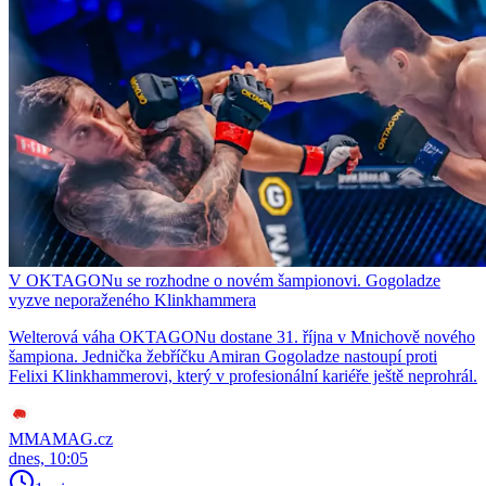
V OKTAGONu se rozhodne o novém šampionovi. Gogoladze
vyzve neporaženého Klinkhammera
Welterová váha OKTAGONu dostane 31. října v Mnichově nového
šampiona. Jednička žebříčku Amiran Gogoladze nastoupí proti
Felixi Klinkhammerovi, který v profesionální kariéře ještě neprohrál.
MMAMAG.cz
dnes, 10:05