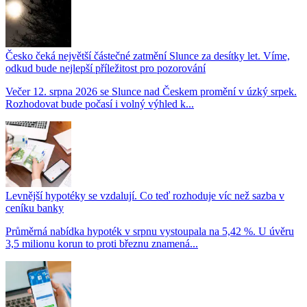
Česko čeká největší částečné zatmění Slunce za desítky let. Víme,
odkud bude nejlepší příležitost pro pozorování
Večer 12. srpna 2026 se Slunce nad Českem promění v úzký srpek.
Rozhodovat bude počasí i volný výhled k...
Levnější hypotéky se vzdalují. Co teď rozhoduje víc než sazba v
ceníku banky
Průměrná nabídka hypoték v srpnu vystoupala na 5,42 %. U úvěru
3,5 milionu korun to proti březnu znamená...