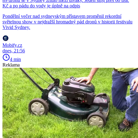
89 dronů se v Sydney zřítilo mezi diváky. Jeden stojí přes 60 tisíc
Kč a po pádu do vody je úplně na odpis
Pondělní večer nad sydneyským přístavem proměnil rekordní
světelnou show v nejdražší hromadný pád dronů v historii festivalu
Vivid Sydney.
Mobify.cz
dnes, 21:56
4 min
Reklama