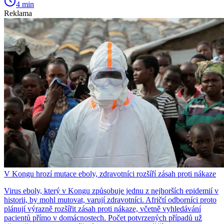
4 min
Reklama
V Kongu hrozí mutace eboly, zdravotníci rozšíří zásah proti nákaze
Virus eboly, který v Kongu způsobuje jednu z nejhorších epidemií v
historii, by mohl mutovat, varují zdravotníci. Afričtí odborníci proto
plánují výrazně rozšířit zásah proti nákaze, včetně vyhledávání
pacientů přímo v domácnostech. Počet potvrzených případů už