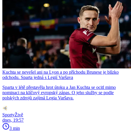
Kuchta se nevešel ani na Lyon a po příchodu Brunese je blízko
odchodu. Sparta jedná s Legií Varšava
Sparta v létě přestavěla hrot útoku a Jan Kuchta se ocitl mimo
nominaci na klíčový evropský zápas. O jeho služby se podle
polských zdrojů zajímá Legia Varšava.
SportyŽivě
dnes, 19:57
3 min