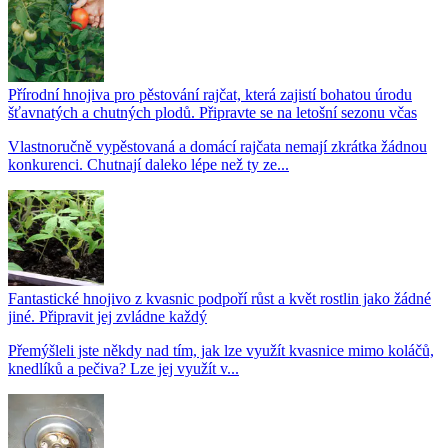
Přírodní hnojiva pro pěstování rajčat, která zajistí bohatou úrodu
šťavnatých a chutných plodů. Připravte se na letošní sezonu včas
Vlastnoručně vypěstovaná a domácí rajčata nemají zkrátka žádnou
konkurenci. Chutnají daleko lépe než ty ze...
Fantastické hnojivo z kvasnic podpoří růst a květ rostlin jako žádné
jiné. Připravit jej zvládne každý
Přemýšleli jste někdy nad tím, jak lze využít kvasnice mimo koláčů,
knedlíků a pečiva? Lze jej využít v...