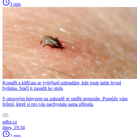
3 min
Komáři a klíšťata se vyhýbají zahradám, kde roste tahle levná
bylinka. Stačí ji zasadit ke stolu
S otravným hmyzem na zahradě se smířit nemusíte. Pomůže vám
řešení, které si pro vás nachystala sama příroda.
adbz.cz
dnes, 19:34
2 min