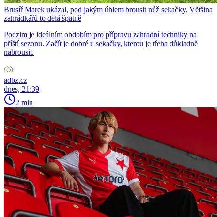
Brusíř Marek ukázal, pod jakým úhlem brousit nůž sekačky. Většina
zahrádkářů to dělá špatně
Podzim je ideálním obdobím pro přípravu zahradní techniky na
příští sezonu. Začít je dobré u sekačky, kterou je třeba důkladně
nabrousit.
adbz.cz
dnes, 21:39
2 min