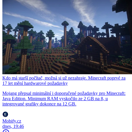
Kdo má starší počítač, možná si už nezahraje. Minecraft poprvé za
17 let mění hardwarové požadavky
Mojang přepsal minimální i doporučené požadavky pro Minecraft:
Java Edition. Minimum RAM vyskočilo ze 2 GB na 8, u
integrované grafiky dokonce na 12 GB.
Mobify.cz
dnes, 19:46