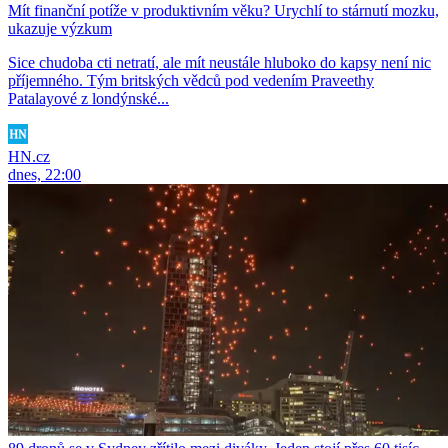
Mít finanční potíže v produktivním věku? Urychlí to stárnutí mozku,
ukazuje výzkum
Sice chudoba cti netratí, ale mít neustále hluboko do kapsy není nic
příjemného. Tým britských vědců pod vedením Praveethy
Patalayové z londýnské...
HN.cz
dnes, 22:00