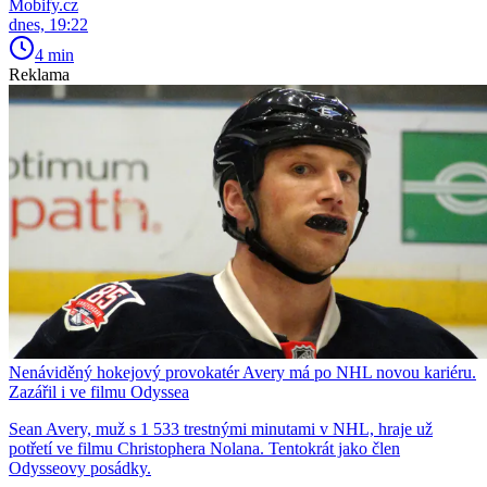
Mobify.cz
dnes, 19:22
4 min
Reklama
Nenáviděný hokejový provokatér Avery má po NHL novou kariéru.
Zazářil i ve filmu Odyssea
Sean Avery, muž s 1 533 trestnými minutami v NHL, hraje už
potřetí ve filmu Christophera Nolana. Tentokrát jako člen
Odysseovy posádky.