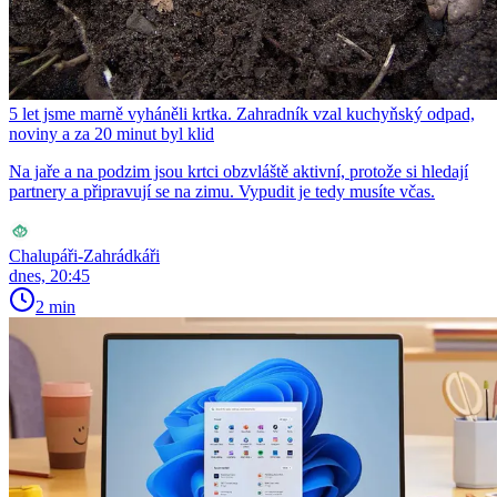
5 let jsme marně vyháněli krtka. Zahradník vzal kuchyňský odpad,
noviny a za 20 minut byl klid
Na jaře a na podzim jsou krtci obzvláště aktivní, protože si hledají
partnery a připravují se na zimu. Vypudit je tedy musíte včas.
Chalupáři-Zahrádkáři
dnes, 20:45
2 min