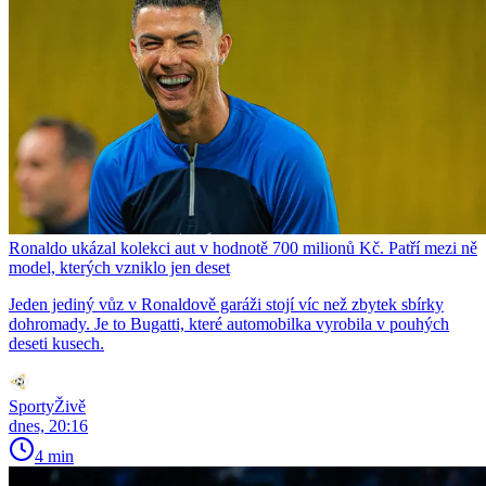
Ronaldo ukázal kolekci aut v hodnotě 700 milionů Kč. Patří mezi ně
model, kterých vzniklo jen deset
Jeden jediný vůz v Ronaldově garáži stojí víc než zbytek sbírky
dohromady. Je to Bugatti, které automobilka vyrobila v pouhých
deseti kusech.
SportyŽivě
dnes, 20:16
4 min