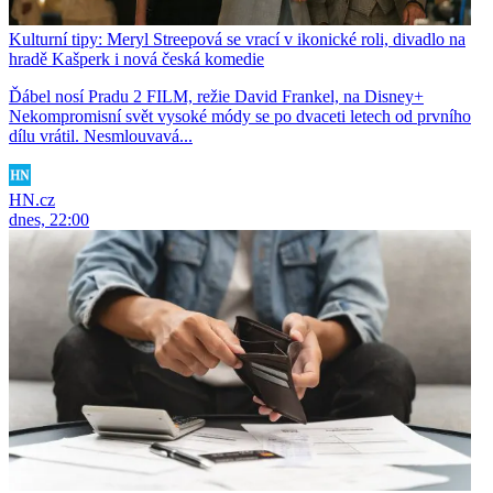
Kulturní tipy: Meryl Streepová se vrací v ikonické roli, divadlo na
hradě Kašperk i nová česká komedie
Ďábel nosí Pradu 2 FILM, režie David Frankel, na Disney+
Nekompromisní svět vysoké módy se po dvaceti letech od prvního
dílu vrátil. Nesmlouvavá...
HN.cz
dnes, 22:00