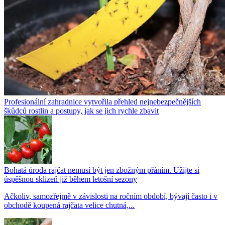
Profesionální zahradnice vytvořila přehled nejnebezpečnějších
škůdců rostlin a postupy, jak se jich rychle zbavit
Bohatá úroda rajčat nemusí být jen zbožným přáním. Užijte si
úspěšnou sklizeň již během letošní sezony
Ačkoliv, samozřejmě v závislosti na ročním období, bývají často i v
obchodě koupená rajčata velice chutná,...