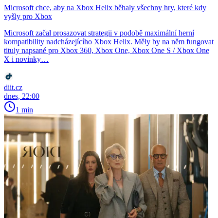
Microsoft chce, aby na Xbox Helix běhaly všechny hry, které kdy
vyšly pro Xbox
Microsoft začal prosazovat strategii v podobě maximální herní
kompatibility nadcházejícího Xbox Helix. Měly by na něm fungovat
tituly napsané pro Xbox 360, Xbox One, Xbox One S / Xbox One
X i novinky…
diit.cz
dnes, 22:00
1 min