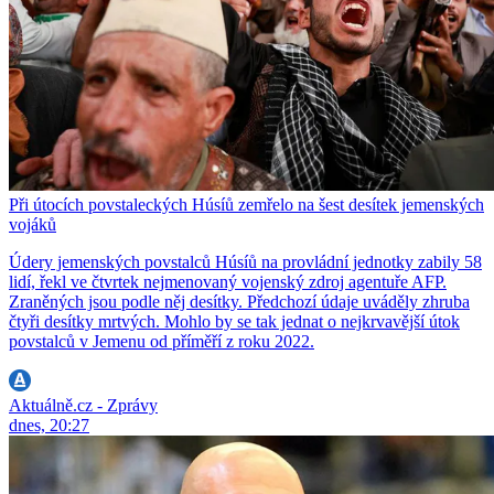
Při útocích povstaleckých Húsíů zemřelo na šest desítek jemenských
vojáků
Údery jemenských povstalců Húsíů na provládní jednotky zabily 58
lidí, řekl ve čtvrtek nejmenovaný vojenský zdroj agentuře AFP.
Zraněných jsou podle něj desítky. Předchozí údaje uváděly zhruba
čtyři desítky mrtvých. Mohlo by se tak jednat o nejkrvavější útok
povstalců v Jemenu od příměří z roku 2022.
Aktuálně.cz - Zprávy
dnes, 20:27