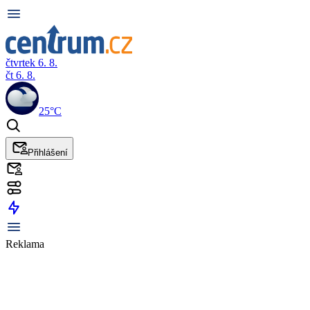
čtvrtek 6. 8.
čt 6. 8.
25°C
Přihlášení
Reklama