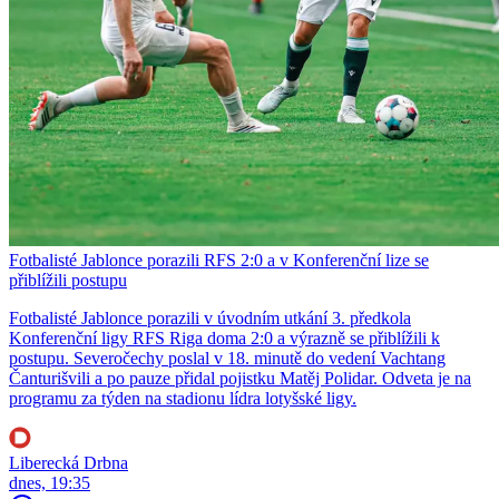
Fotbalisté Jablonce porazili RFS 2:0 a v Konferenční lize se
přiblížili postupu
Fotbalisté Jablonce porazili v úvodním utkání 3. předkola
Konferenční ligy RFS Riga doma 2:0 a výrazně se přiblížili k
postupu. Severočechy poslal v 18. minutě do vedení Vachtang
Čanturišvili a po pauze přidal pojistku Matěj Polidar. Odveta je na
programu za týden na stadionu lídra lotyšské ligy.
Liberecká Drbna
dnes, 19:35