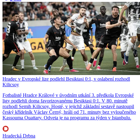
Hradec v Evropské lize podlehl Besiktasi 0:1, v oslabení rozhodl
Kilicsoy
Fotbalisté Hradce Králové v úvodním utkání 3. předkola Evropské
ligy podlehli doma favorizovanému Besiktasi 0:1. V 80. minutě
rozhodl Semih Kilicsoy. Hosté, v jejichž základní sestavě nastoupil
český křídelník Václav Černý, hráli od 71. minuty bez vyloučeného
Kassouma Ouattary. Odveta je na programu za týden v Istanbulu.
Hradecká Drbna