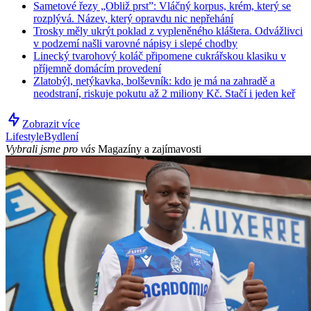
Sametové řezy „Obliž prst”: Vláčný korpus, krém, který se
rozplývá. Název, který opravdu nic nepřehání
Trosky měly ukrýt poklad z vypleněného kláštera. Odvážlivci
v podzemí našli varovné nápisy i slepé chodby
Linecký tvarohový koláč připomene cukrářskou klasiku v
příjemně domácím provedení
Zlatobýl, netýkavka, bolševník: kdo je má na zahradě a
neodstraní, riskuje pokutu až 2 miliony Kč. Stačí i jeden keř
Zobrazit více
Lifestyle
Bydlení
Vybrali jsme pro vás
Magazíny a zajímavosti