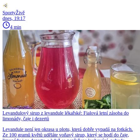
SportyŽivě
dnes, 19:17
4 min
Levandulový sirup z levandule lékařské: Fialová letní zásoba do
limonády, čaje i dezertů
Levandule není jen okrasa u plotu, která dobře vypadá na fotkách.
Ze 100 gramů květů uděláte voňavý sirup, který se hodí do čaje,