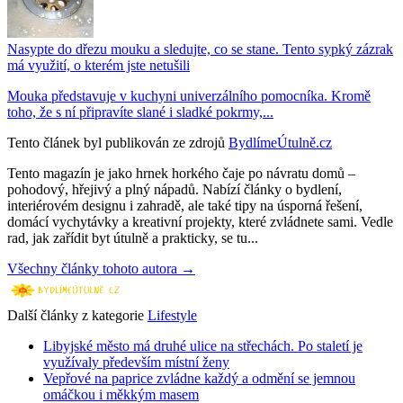
Nasypte do dřezu mouku a sledujte, co se stane. Tento sypký zázrak
má využití, o kterém jste netušili
Mouka představuje v kuchyni univerzálního pomocníka. Kromě
toho, že s ní připravíte slané i sladké pokrmy,...
Tento článek byl publikován ze zdrojů
BydlímeÚtulně.cz
Tento magazín je jako hrnek horkého čaje po návratu domů –
pohodový, hřejivý a plný nápadů. Nabízí články o bydlení,
interiérovém designu i zahradě, ale také tipy na úsporná řešení,
domácí vychytávky a kreativní projekty, které zvládnete sami. Vedle
rad, jak zařídit byt útulně a prakticky, se tu...
Všechny články tohoto autora →
Další články z kategorie
Lifestyle
Libyjské město má druhé ulice na střechách. Po staletí je
využívaly především místní ženy
Vepřové na paprice zvládne každý a odmění se jemnou
omáčkou i měkkým masem