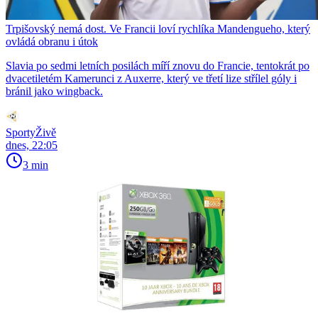
Trpišovský nemá dost. Ve Francii loví rychlíka Mandengueho, který
ovládá obranu i útok
Slavia po sedmi letních posilách míří znovu do Francie, tentokrát po
dvacetiletém Kamerunci z Auxerre, který ve třetí lize střílel góly i
bránil jako wingback.
SportyŽivě
dnes, 22:05
3 min