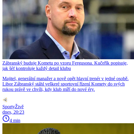
Zábranský buduje Kometu po vzoru Fergusona. Kučeřík popisuje,
jak šéf kontroluje každý detail klubu
Majitel, generální manažer a nově opět hlavní trenér v jedné osobě.
Libor Zábranský stáhl veškeré sportovní řízení Komety do svých
rukou právě ve chvíli, kdy klub míří do nové éry.
SportyŽivě
dnes, 20:23
4 min