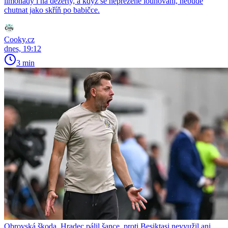
limonády i na dezerty, a když se nepřežene louhování, nebude
chutnat jako skříň po babičce.
Cooky.cz
dnes, 19:12
3 min
Obrovská škoda. Hradec pálil šance, proti Besiktasi nevyužil ani