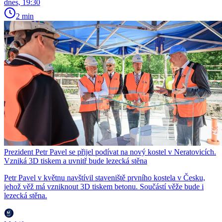
dnes, 19:30
2 min
Prezident Petr Pavel se přijel podívat na nový kostel v Neratovicích.
Vzniká 3D tiskem a uvnitř bude lezecká stěna
Petr Pavel v květnu navštívil staveniště prvního kostela v Česku,
jehož věž má vzniknout 3D tiskem betonu. Součástí věže bude i
lezecká stěna.