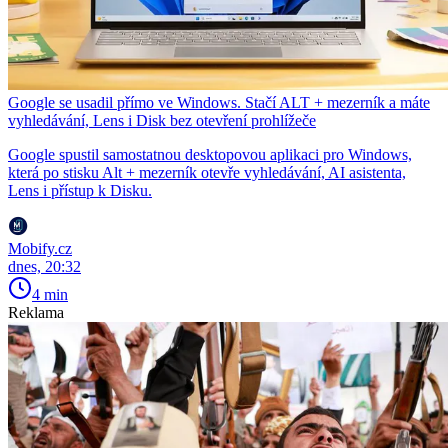
Google se usadil přímo ve Windows. Stačí ALT + mezerník a máte
vyhledávání, Lens i Disk bez otevření prohlížeče
Google spustil samostatnou desktopovou aplikaci pro Windows,
která po stisku Alt + mezerník otevře vyhledávání, AI asistenta,
Lens i přístup k Disku.
Mobify.cz
dnes, 20:32
4 min
Reklama