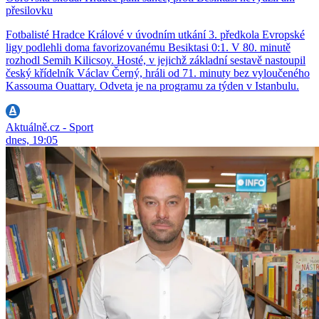
přesilovku
Fotbalisté Hradce Králové v úvodním utkání 3. předkola Evropské
ligy podlehli doma favorizovanému Besiktasi 0:1. V 80. minutě
rozhodl Semih Kilicsoy. Hosté, v jejichž základní sestavě nastoupil
český křídelník Václav Černý, hráli od 71. minuty bez vyloučeného
Kassouma Ouattary. Odveta je na programu za týden v Istanbulu.
Aktuálně.cz - Sport
dnes, 19:05