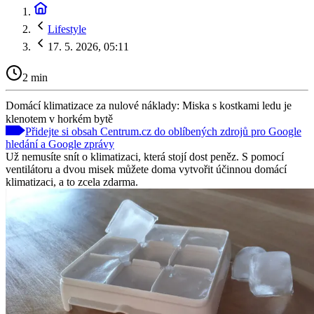
Lifestyle
17. 5. 2026, 05:11
2 min
Domácí klimatizace za nulové náklady: Miska s kostkami ledu je
klenotem v horkém bytě
Přidejte si obsah Centrum.cz do oblíbených zdrojů pro Google
hledání a Google zprávy
Už nemusíte snít o klimatizaci, která stojí dost peněz. S pomocí
ventilátoru a dvou misek můžete doma vytvořit účinnou domácí
klimatizaci, a to zcela zdarma.