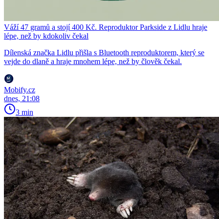
Váží 47 gramů a stojí 400 Kč. Reproduktor Parkside z Lidlu hraje
lépe, než by kdokoliv čekal
Dílenská značka Lidlu přišla s Bluetooth reproduktorem, který se
vejde do dlaně a hraje mnohem lépe, než by člověk čekal.
Mobify.cz
dnes, 21:08
3 min