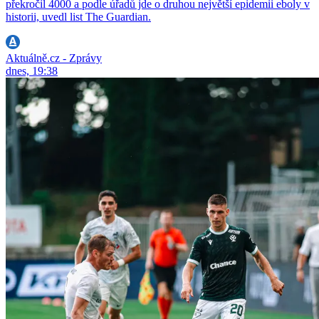
překročil 4000 a podle úřadů jde o druhou největší epidemii eboly v
historii, uvedl list The Guardian.
Aktuálně.cz - Zprávy
dnes, 19:38