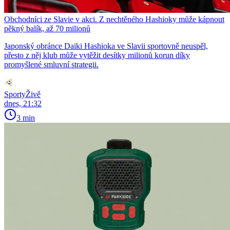
Obchodníci ze Slavie v akci. Z nechtěného Hashioky může kápnout
pěkný balík, až 70 milionů
Japonský obránce Daiki Hashioka ve Slavii sportovně neuspěl,
přesto z něj klub může vytěžit desítky milionů korun díky
promyšlené smluvní strategii.
SportyŽivě
dnes, 21:32
3 min