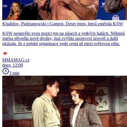
Khalidov, Pudzianowski i Gamrot. Deset jmen, která změnila KSW
KSW nestavělo svou pozici jen na pásech a velkých halách. Některá
jména přivedla nové diváky, jiná zvýšila sportovní úroveň a další
ukázala, že z polské organizace vede cesta až mezi světovou elitu.
MMAMAG.cz
dnes, 12:09
3 min