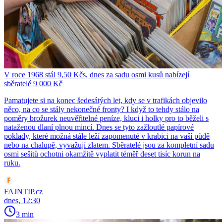
V roce 1968 stál 9,50 Kčs, dnes za sadu osmi kusů nabízejí
sběratelé 9 000 Kč
Pamatujete si na konec šedesátých let, kdy se v trafikách objevilo
něco, na co se stály nekonečné fronty? I když to tehdy stálo na
poměry brožurek neuvěřitelné peníze, kluci i holky pro to běželi s
nataženou dlaní plnou mincí. Dnes se tyto zažloutlé papírové
poklady, které možná stále leží zapomenuté v krabici na vaší půdě
nebo na chalupě, vyvažují zlatem. Sběratelé jsou za kompletní sadu
osmi sešitů ochotni okamžitě vyplatit téměř deset tisíc korun na
ruku.
FAJNTIP.cz
dnes, 12:30
3 min