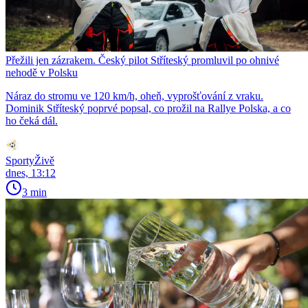
Přežili jen zázrakem. Český pilot Stříteský promluvil po ohnivé
nehodě v Polsku
Náraz do stromu ve 120 km/h, oheň, vyprošťování z vraku.
Dominik Stříteský poprvé popsal, co prožil na Rallye Polska, a co
ho čeká dál.
SportyŽivě
dnes, 13:12
3 min