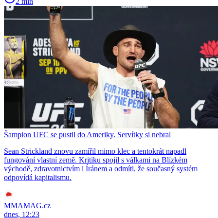
2 min
Šampion UFC se pustil do Ameriky. Servítky si nebral
Sean Strickland znovu zamířil mimo klec a tentokrát napadl
fungování vlastní země. Kritiku spojil s válkami na Blízkém
východě, zdravotnictvím i Íránem a odmítl, že současný systém
odpovídá kapitalismu.
MMAMAG.cz
dnes, 12:23