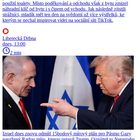
použití toalety. Místo poděkování a odchodu však z bytu zmizel
náhradní klíč od bytu i s čipem od vchodu. Jak následně zjistili
strážníci, mladík měl ten den na svědomí už více výstřelků, ke
kterým se nechal inspirovat videi na sociální síti TikTok.
Liberecká Drbna
dnes, 13:00
2 min
Izrael dnes znovu odmítl 15bodový mírový plán pro Pásmo Gazy
navržený Radou míru, kterou ustavil Trump. Oznámil to Netanjahu,