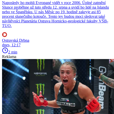
Naposledy ho mohli Evropané vidět v roce 2006. Úplné zatmění
Slunce proběhne už tuto středu 12. srpna a uvidí ho lidé na Islandu
nebo ve Španělsku. U nás Měsíc po 19. hodině zakryje asi 85
procent slunečního kotouče. Tento jev budou moci sledovat také
návštěvníci Planetária Ostrava Hornicko-geologické fakulty VŠB-
TUO.
Ostravská Drbna
dnes, 12:17
2 min
Reklama