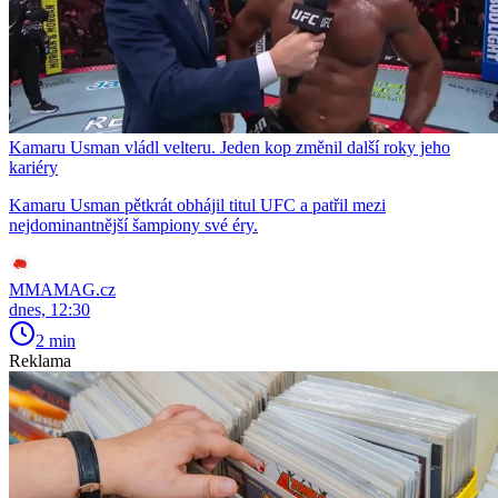
Kamaru Usman vládl velteru. Jeden kop změnil další roky jeho
kariéry
Kamaru Usman pětkrát obhájil titul UFC a patřil mezi
nejdominantnější šampiony své éry.
MMAMAG.cz
dnes, 12:30
2 min
Reklama