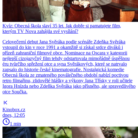
Kvíz: Obecná škola slaví 35 let. Jak dobře si pamatujete film,
kterým TV Nova zahájila své vysílání?
Celovečerní debut Jana Svěráka podle scénáře Zdeňka Svěráka
vstoupil do kin v roce 1991 a okamžitě si získal srdce diváků i
přízeň zahraniční filmové obce. Nominace na Oscara v kategorii
nejlepší cizojazyčný film tehdy odstartovala mimořádně úspěšnou
éru tvůrčího spřežení otce a syna Svěrákových, které se natrvalo
zapsalo do historie české kinematografie. Nostalgická komedie
Obecná škola ze zmateného poválečného období nabízí poctivou
retro filmařinu, zlidovělé hlášky a výkony Jana Třísky v roli učitele
Igora Hnízda nebo Zdeňka Svěráka jako přísného, ale spravedlivého
otce Součka.
Kinobox.cz
dnes, 12:05
1 min