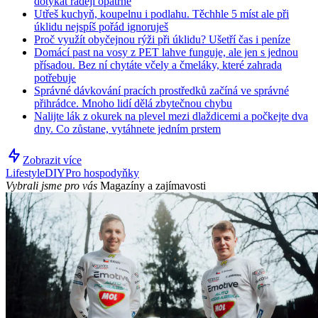
dotýkat raději opatrně
Utřeš kuchyň, koupelnu i podlahu. Těchhle 5 míst ale při
úklidu nejspíš pořád ignoruješ
Proč využít obyčejnou rýži při úklidu? Ušetří čas i peníze
Domácí past na vosy z PET lahve funguje, ale jen s jednou
přísadou. Bez ní chytáte včely a čmeláky, které zahrada
potřebuje
Správné dávkování pracích prostředků začíná ve správné
přihrádce. Mnoho lidí dělá zbytečnou chybu
Nalijte lák z okurek na plevel mezi dlaždicemi a počkejte dva
dny. Co zůstane, vytáhnete jedním prstem
Zobrazit více
Lifestyle
DIY
Pro hospodyňky
Vybrali jsme pro vás
Magazíny a zajímavosti