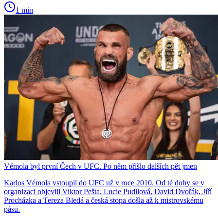
1 min
Vémola byl první Čech v UFC. Po něm přišlo dalších pět jmen
Karlos Vémola vstoupil do UFC už v roce 2010. Od té doby se v
organizaci objevili Viktor Pešta, Lucie Pudilová, David Dvořák, Jiří
Procházka a Tereza Bledá a česká stopa došla až k mistrovskému
pásu.