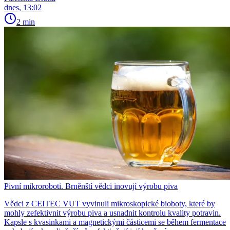
dnes, 13:02
2 min
Pivní mikroroboti. Brněnští vědci inovují výrobu piva
Vědci z CEITEC VUT vyvinuli mikroskopické bioboty, které by
mohly zefektivnit výrobu piva a usnadnit kontrolu kvality potravin.
Kapsle s kvasinkami a magnetickými částicemi se během fermentace