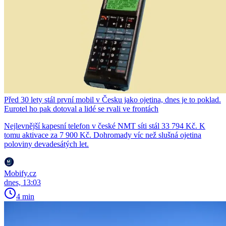
Před 30 lety stál první mobil v Česku jako ojetina, dnes je to poklad.
Eurotel ho pak dotoval a lidé se rvali ve frontách
Nejlevnější kapesní telefon v české NMT síti stál 33 794 Kč. K
tomu aktivace za 7 900 Kč. Dohromady víc než slušná ojetina
poloviny devadesátých let.
Mobify.cz
dnes, 13:03
4 min