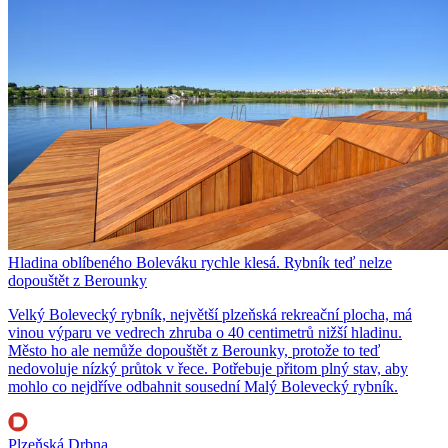
Hladina oblíbeného Boleváku rychle klesá. Rybník teď nelze
dopouštět z Berounky
Velký Bolevecký rybník, největší plzeňská rekreační plocha, má
vinou výparu ve vedrech zhruba o 40 centimetrů nižší hladinu.
Město ho ale nemůže dopouštět z Berounky, protože to teď
nedovoluje nízký průtok v řece. Potřebuje přitom plný stav, aby
mohlo co nejdříve odbahnit sousední Malý Bolevecký rybník.
Plzeňská Drbna