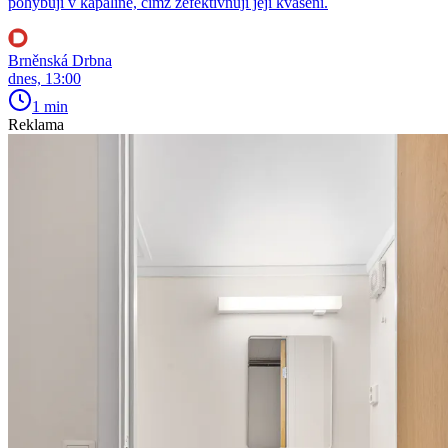
pohybují v kapalině, čímž zefektivňují její kvašení.
Brněnská Drbna
dnes, 13:00
1 min
Reklama