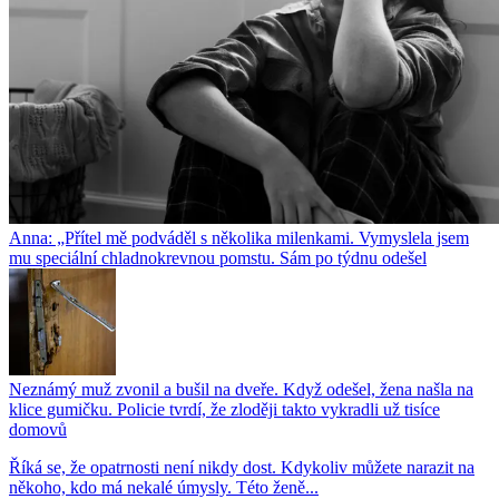
Anna: „Přítel mě podváděl s několika milenkami. Vymyslela jsem
mu speciální chladnokrevnou pomstu. Sám po týdnu odešel
Neznámý muž zvonil a bušil na dveře. Když odešel, žena našla na
klice gumičku. Policie tvrdí, že zloději takto vykradli už tisíce
domovů
Říká se, že opatrnosti není nikdy dost. Kdykoliv můžete narazit na
někoho, kdo má nekalé úmysly. Této ženě...