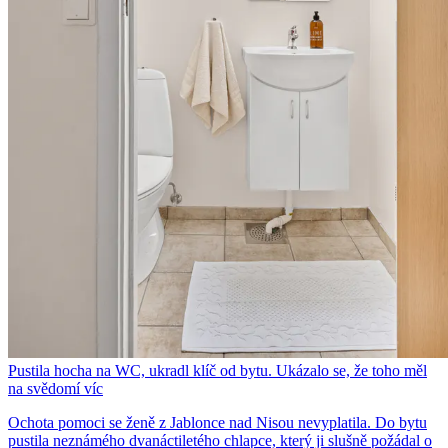
Pustila hocha na WC, ukradl klíč od bytu. Ukázalo se, že toho měl
na svědomí víc
Ochota pomoci se ženě z Jablonce nad Nisou nevyplatila. Do bytu
pustila neznámého dvanáctiletého chlapce, který ji slušně požádal o