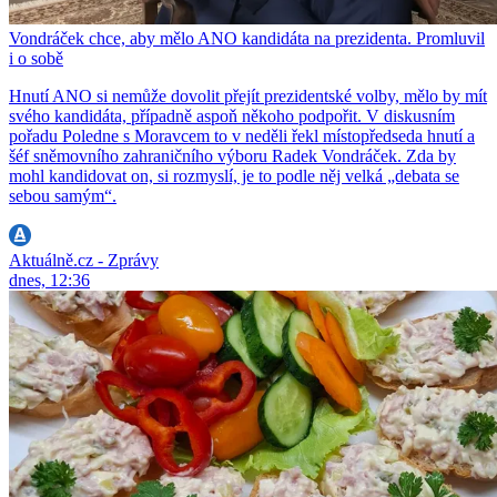
Vondráček chce, aby mělo ANO kandidáta na prezidenta. Promluvil
i o sobě
Hnutí ANO si nemůže dovolit přejít prezidentské volby, mělo by mít
svého kandidáta, případně aspoň někoho podpořit. V diskusním
pořadu Poledne s Moravcem to v neděli řekl místopředseda hnutí a
šéf sněmovního zahraničního výboru Radek Vondráček. Zda by
mohl kandidovat on, si rozmyslí, je to podle něj velká „debata se
sebou samým“.
Aktuálně.cz - Zprávy
dnes, 12:36