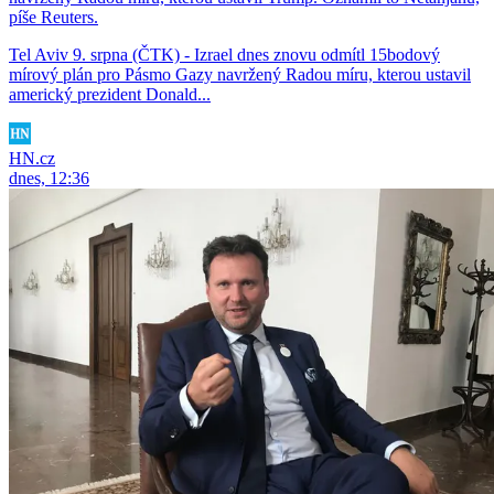
píše Reuters.
Tel Aviv 9. srpna (ČTK) - Izrael dnes znovu odmítl 15bodový
mírový plán pro Pásmo Gazy navržený Radou míru, kterou ustavil
americký prezident Donald...
HN.cz
dnes, 12:36