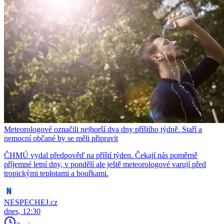
Meteorologové označili nejhorší dva dny příštího týdně. Staří a
nemocní občané by se měli připravit
ČHMÚ vydal předpověď na příští týden. Čekají nás poměrně
příjemné letní dny, v pondělí ale ještě meteorologové varují před
tropickými teplotami a bouřkami.
NESPECHEJ.cz
dnes, 12:30