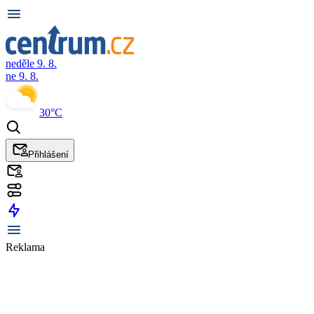
neděle 9. 8.
ne 9. 8.
30°C
Přihlášení
Reklama