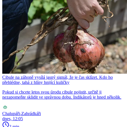
Cibule na záhoně vysílá jasný signál, že je čas sklízet. Kdo ho
přehlédne, tahá z hlíny hnijící kuličky
Pokud si chcete letos svou úrodu cibule pojistit, určitě ji
nezapomeňte sklidit ve správnou dobu. Indikátorů je hned několik.
Chalupáři-Zahrádkáři
dnes, 12:05
2 min