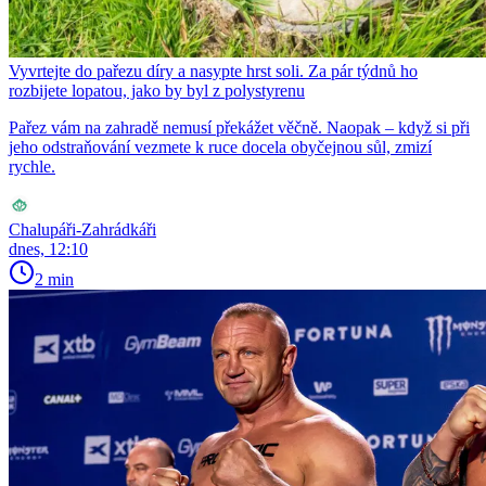
Vyvrtejte do pařezu díry a nasypte hrst soli. Za pár týdnů ho
rozbijete lopatou, jako by byl z polystyrenu
Pařez vám na zahradě nemusí překážet věčně. Naopak – když si při
jeho odstraňování vezmete k ruce docela obyčejnou sůl, zmizí
rychle.
Chalupáři-Zahrádkáři
dnes, 12:10
2 min