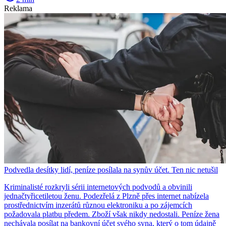
Reklama
Podvedla desítky lidí, peníze posílala na synův účet. Ten nic netušil
Kriminalisté rozkryli sérii internetových podvodů a obvinili
jednačtyřicetiletou ženu. Podezřelá z Plzně přes internet nabízela
prostřednictvím inzerátů různou elektroniku a po zájemcích
požadovala platbu předem. Zboží však nikdy nedostali. Peníze žena
nechávala posílat na bankovní účet svého syna, který o tom údajně