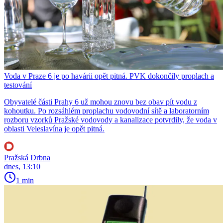
Voda v Praze 6 je po havárii opět pitná. PVK dokončily proplach a
testování
Obyvatelé části Prahy 6 už mohou znovu bez obav pít vodu z
kohoutku. Po rozsáhlém proplachu vodovodní sítě a laboratorním
rozboru vzorků Pražské vodovody a kanalizace potvrdily, že voda v
oblasti Veleslavína je opět pitná.
Pražská Drbna
dnes, 13:10
1 min