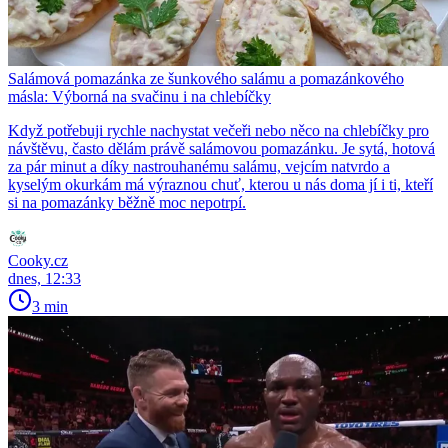
Salámová pomazánka ze šunkového salámu a pomazánkového
másla: Výborná na svačinu i na chlebíčky
Když potřebuji rychle nachystat večeři nebo něco na chlebíčky pro
návštěvu, často dělám právě salámovou pomazánku. Je sytá, hotová
za pár minut a díky nastrouhanému salámu, vejcím natvrdo a
kyselým okurkám má výraznou chuť, kterou u nás doma jí i ti, kteří
si na pomazánky běžně moc nepotrpí.
Cooky.cz
dnes, 12:33
3 min