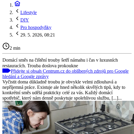
Lifestyle
DIY
Pro hospodyňky
29. 5. 2026, 08:21
2 min
Domácí směs na čištění trouby šetří námahu i čas v luxusních
restauracích. Trouba doslova prokoukne
Přidejte si obsah Centrum.cz do oblíbených zdrojů pro Google
hledání a Google zprávy
Vyčistit doma důkladně troubu je obvykle velmi zdlouhavá a
nepříjemná práce. Existuje ale hned několik skvělých tipů, kdy to
konkrétní směs udělá prakticky celé za vás. Každý domácí
spotřebič, který nám denně poskytuje spolehlivou službu, [...]...