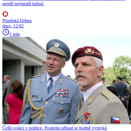
neměl nejmenší tušení.
Plzeňská Drbna
dnes, 12:02
1 min
Čeští vojáci v politice. Poslední případ se hodně vymyká