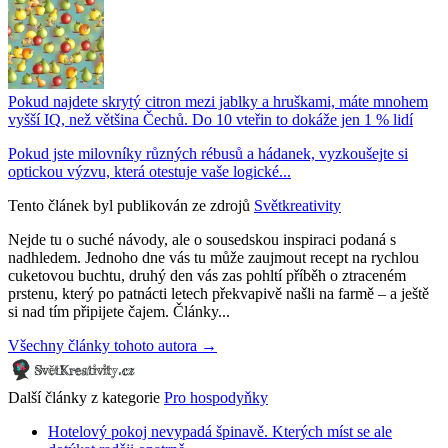
Pokud najdete skrytý citron mezi jablky a hruškami, máte mnohem
vyšší IQ, než většina Čechů. Do 10 vteřin to dokáže jen 1 % lidí
Pokud jste milovníky různých rébusů a hádanek, vyzkoušejte si
optickou výzvu, která otestuje vaše logické...
Tento článek byl publikován ze zdrojů
Světkreativity
Nejde tu o suché návody, ale o sousedskou inspiraci podaná s
nadhledem. Jednoho dne vás tu může zaujmout recept na rychlou
cuketovou buchtu, druhý den vás zas pohltí příběh o ztraceném
prstenu, který po patnácti letech překvapivě našli na farmě – a ještě
si nad tím připijete čajem. Články...
Všechny články tohoto autora →
Další články z kategorie
Pro hospodyňky
Hotelový pokoj nevypadá špinavě. Kterých míst se ale