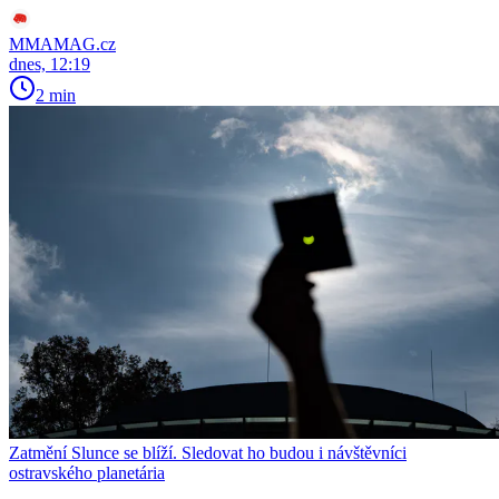
MMAMAG.cz
dnes, 12:19
2 min
Zatmění Slunce se blíží. Sledovat ho budou i návštěvníci
ostravského planetária