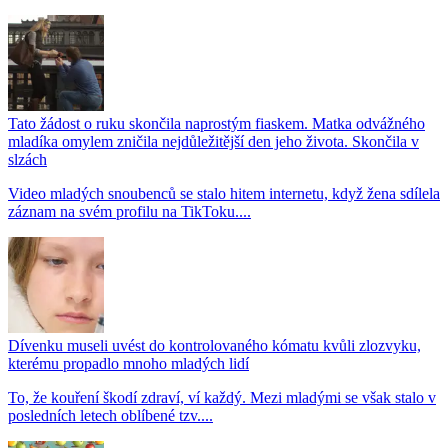
Tato žádost o ruku skončila naprostým fiaskem. Matka odvážného
mladíka omylem zničila nejdůležitější den jeho života. Skončila v
slzách
Video mladých snoubenců se stalo hitem internetu, když žena sdílela
záznam na svém profilu na TikToku....
Dívenku museli uvést do kontrolovaného kómatu kvůli zlozvyku,
kterému propadlo mnoho mladých lidí
To, že kouření škodí zdraví, ví každý. Mezi mladými se však stalo v
posledních letech oblíbené tzv....