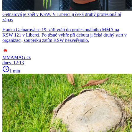
Gelnarová je zpět v KSW. V Liberci ji čeká druhý profesionální
zápas
Hanka Gelnarová se 19. září vrátí do profesionálního MMA na
KSW 121 v Liberci. Po těsné výhře při debutu ji čeká druhý start v
organizaci, soupeřku zatím KSW nezveřejnilo.
MMAMAG.cz
dnes, 12:13
1 min