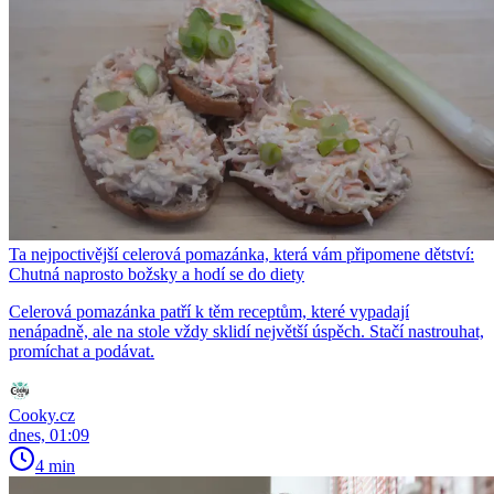
Ta nejpoctivější celerová pomazánka, která vám připomene dětství:
Chutná naprosto božsky a hodí se do diety
Celerová pomazánka patří k těm receptům, které vypadají
nenápadně, ale na stole vždy sklidí největší úspěch. Stačí nastrouhat,
promíchat a podávat.
Cooky.cz
dnes, 01:09
4 min