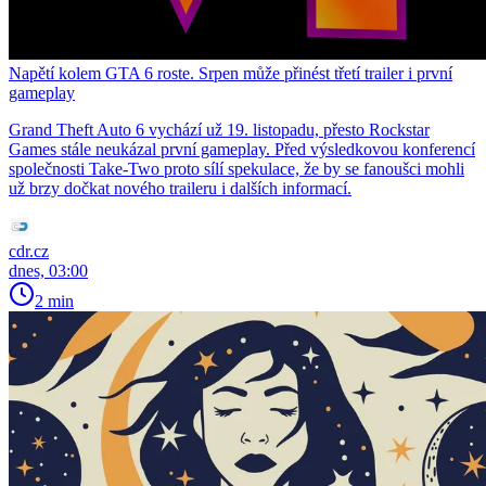
Napětí kolem GTA 6 roste. Srpen může přinést třetí trailer i první
gameplay
Grand Theft Auto 6 vychází už 19. listopadu, přesto Rockstar
Games stále neukázal první gameplay. Před výsledkovou konferencí
společnosti Take-Two proto sílí spekulace, že by se fanoušci mohli
už brzy dočkat nového traileru i dalších informací.
cdr.cz
dnes, 03:00
2 min