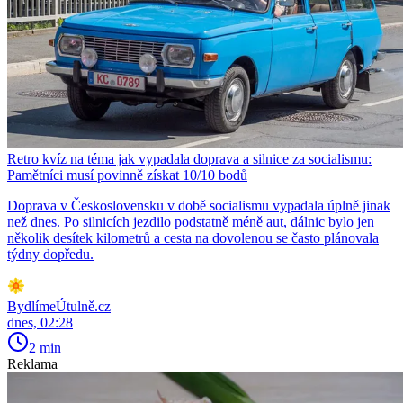
Retro kvíz na téma jak vypadala doprava a silnice za socialismu:
Pamětníci musí povinně získat 10/10 bodů
Doprava v Československu v době socialismu vypadala úplně jinak
než dnes. Po silnicích jezdilo podstatně méně aut, dálnic bylo jen
několik desítek kilometrů a cesta na dovolenou se často plánovala
týdny dopředu.
BydlímeÚtulně.cz
dnes, 02:28
2 min
Reklama