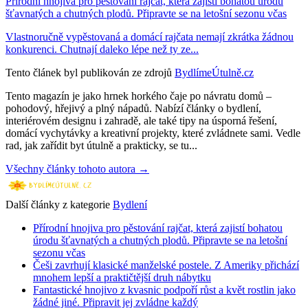
Přírodní hnojiva pro pěstování rajčat, která zajistí bohatou úrodu
šťavnatých a chutných plodů. Připravte se na letošní sezonu včas
Vlastnoručně vypěstovaná a domácí rajčata nemají zkrátka žádnou
konkurenci. Chutnají daleko lépe než ty ze...
Tento článek byl publikován ze zdrojů
BydlímeÚtulně.cz
Tento magazín je jako hrnek horkého čaje po návratu domů –
pohodový, hřejivý a plný nápadů. Nabízí články o bydlení,
interiérovém designu i zahradě, ale také tipy na úsporná řešení,
domácí vychytávky a kreativní projekty, které zvládnete sami. Vedle
rad, jak zařídit byt útulně a prakticky, se tu...
Všechny články tohoto autora →
Další články z kategorie
Bydlení
Přírodní hnojiva pro pěstování rajčat, která zajistí bohatou
úrodu šťavnatých a chutných plodů. Připravte se na letošní
sezonu včas
Češi zavrhují klasické manželské postele. Z Ameriky přichází
mnohem lepší a praktičtější druh nábytku
Fantastické hnojivo z kvasnic podpoří růst a květ rostlin jako
žádné jiné. Připravit jej zvládne každý