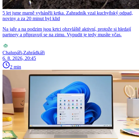
5 let jsme marně vyháněli krtka. Zahradník vzal kuchyňský odpad,
noviny a za 20 minut byl klid
Na jaře a na podzim jsou krtci obzvláště aktivní, protože si hledají
partnery a připravují se na zimu. Vypudit je tedy musíte včas.
Chalupáři-Zahrádkáři
6. 8. 2026, 20:45
2 min