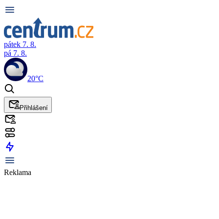
pátek 7. 8.
pá 7. 8.
20°C
Přihlášení
Reklama