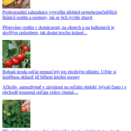
Profesionální zahradnice vytvořila přehled nejnebezpečnějších
škůdců rostlin a postupy, jak se jich rychle zbavit
Pěstováno rostlin v domácnosti, na oknech a na balkonech je
skvělým způsobem, jak dostat trochu krásné...
Bohatá úroda rajčat nemusí být jen zbožným přáním. Užijte si
úspěšnou sklizeň již během letošní sezony
Ačkoliv, samozřejmě v závislosti na ročním období, bývají často i v
obchodě koupená rajčata velice chutná,...