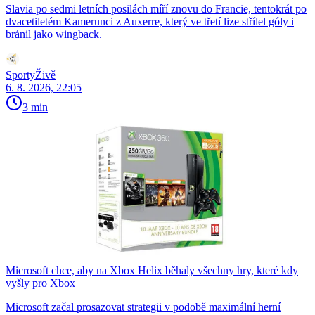
Slavia po sedmi letních posilách míří znovu do Francie, tentokrát po
dvacetiletém Kamerunci z Auxerre, který ve třetí lize střílel góly i
bránil jako wingback.
SportyŽivě
6. 8. 2026, 22:05
3 min
Microsoft chce, aby na Xbox Helix běhaly všechny hry, které kdy
vyšly pro Xbox
Microsoft začal prosazovat strategii v podobě maximální herní