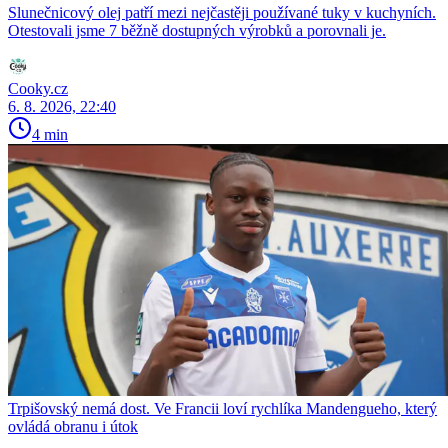
Slunečnicový olej patří mezi nejčastěji používané tuky v kuchyních.
Otestovali jsme 7 běžně dostupných výrobků a porovnali je.
Cooky.cz
6. 8. 2026, 22:40
4 min
Trpišovský nemá dost. Ve Francii loví rychlíka Mandengueho, který
ovládá obranu i útok