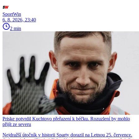
SportWin
6. 8. 2026, 23:40
2 min
Priske potvrdil Kuchtovo přeřazení k béčku. Rozuzlení by mohlo
přijít ze severu
Nejdražší útočník v historii Sparty dorazil na Letnou 25. července.