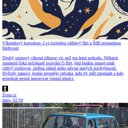
Víkendový horoskop: Lvi rozjedou vášnivý flirt a Štíři propadnou
žárlivosti
Druhý srpnový víkend přinese víc než jen letní pohodu. Některá
znamení čeká nečekané pozvání či flirt, jiná budou muset ustát
citlivý rozhovor, změnu plánů nebo návrat starých pochybností.
Hvězdy napoví, komu prospěje odvaha, kdo by měl zpomalit a kdo
tentokrát nesmí ignorovat vlastní intuici.
Žena.cz
dnes, 02:59