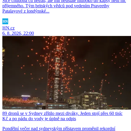
Sice chudoba cti netratí, ale mít neustále hluboko do kapsy není nic
příjemného. Tým britských vědců pod vedením Praveethy
Patalayové z londýnské...
HN.cz
6. 8. 2026, 22:00
89 dronů se v Sydney zřítilo mezi diváky. Jeden stojí přes 60 tisíc
Kč a po pádu do vody je úplně na odpis
Pondělní večer nad sydneyským přístavem proměnil rekordní