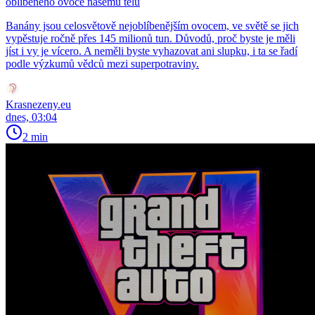
oblíbeného ovoce našemu tělu
Banány jsou celosvětově nejoblíbenějším ovocem, ve světě se jich
vypěstuje ročně přes 145 milionů tun. Důvodů, proč byste je měli
jíst i vy je vícero. A neměli byste vyhazovat ani slupku, i ta se řadí
podle výzkumů vědců mezi superpotraviny.
Krasnezeny.eu
dnes, 03:04
2 min