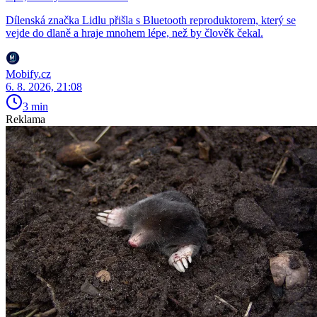
Dílenská značka Lidlu přišla s Bluetooth reproduktorem, který se
vejde do dlaně a hraje mnohem lépe, než by člověk čekal.
Mobify.cz
6. 8. 2026, 21:08
3 min
Reklama