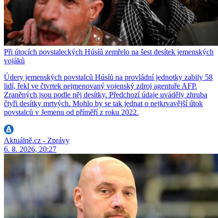
Při útocích povstaleckých Húsíů zemřelo na šest desítek jemenských
vojáků
Údery jemenských povstalců Húsíů na provládní jednotky zabily 58
lidí, řekl ve čtvrtek nejmenovaný vojenský zdroj agentuře AFP.
Zraněných jsou podle něj desítky. Předchozí údaje uváděly zhruba
čtyři desítky mrtvých. Mohlo by se tak jednat o nejkrvavější útok
povstalců v Jemenu od příměří z roku 2022.
Aktuálně.cz - Zprávy
6. 8. 2026, 20:27