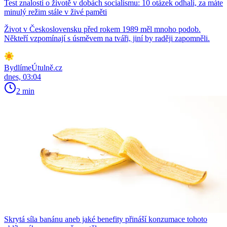
Test znalostí o životě v dobách socialismu: 10 otázek odhalí, za máte
minulý režim stále v živé paměti
Život v Československu před rokem 1989 měl mnoho podob.
Někteří vzpomínají s úsměvem na tváři, jiní by raději zapomněli.
BydlímeÚtulně.cz
dnes, 03:04
2 min
Skrytá síla banánu aneb jaké benefity přináší konzumace tohoto