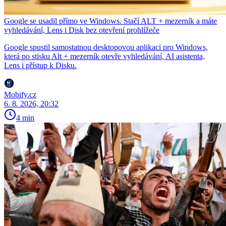
Google se usadil přímo ve Windows. Stačí ALT + mezerník a máte
vyhledávání, Lens i Disk bez otevření prohlížeče
Google spustil samostatnou desktopovou aplikaci pro Windows,
která po stisku Alt + mezerník otevře vyhledávání, AI asistenta,
Lens i přístup k Disku.
Mobify.cz
6. 8. 2026, 20:32
4 min