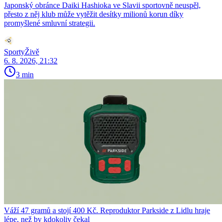
Japonský obránce Daiki Hashioka ve Slavii sportovně neuspěl,
přesto z něj klub může vytěžit desítky milionů korun díky
promyšlené smluvní strategii.
SportyŽivě
6. 8. 2026, 21:32
3 min
Váží 47 gramů a stojí 400 Kč. Reproduktor Parkside z Lidlu hraje
lépe, než by kdokoliv čekal