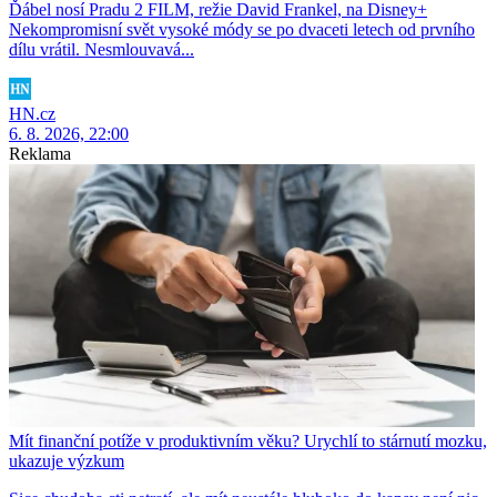
Ďábel nosí Pradu 2 FILM, režie David Frankel, na Disney+
Nekompromisní svět vysoké módy se po dvaceti letech od prvního
dílu vrátil. Nesmlouvavá...
HN.cz
6. 8. 2026, 22:00
Reklama
Mít finanční potíže v produktivním věku? Urychlí to stárnutí mozku,
ukazuje výzkum