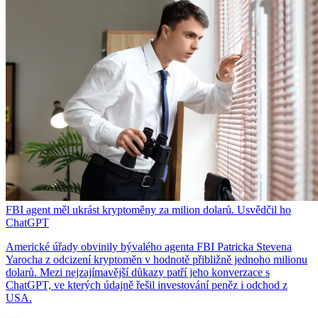
FBI agent měl ukrást kryptoměny za milion dolarů. Usvědčil ho
ChatGPT
Americké úřady obvinily bývalého agenta FBI Patricka Stevena
Yarocha z odcizení kryptoměn v hodnotě přibližně jednoho milionu
dolarů. Mezi nejzajímavější důkazy patří jeho konverzace s
ChatGPT, ve kterých údajně řešil investování peněz i odchod z
USA.