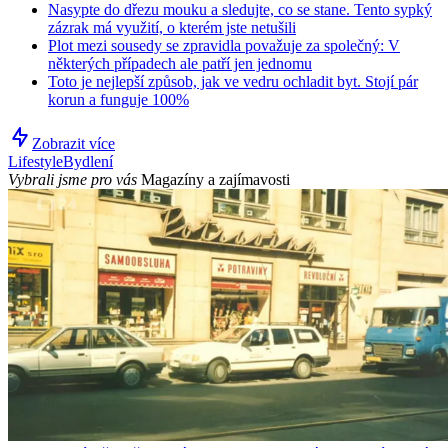
Nasypte do dřezu mouku a sledujte, co se stane. Tento sypký
zázrak má využití, o kterém jste netušili
Plot mezi sousedy se zpravidla považuje za společný: V
některých případech ale patří jen jednomu
Toto je nejlepší způsob, jak ve vedru ochladit byt. Stojí pár
korun a funguje 100%
Zobrazit více
Lifestyle
Bydlení
Vybrali jsme pro vás
Magazíny a zajímavosti