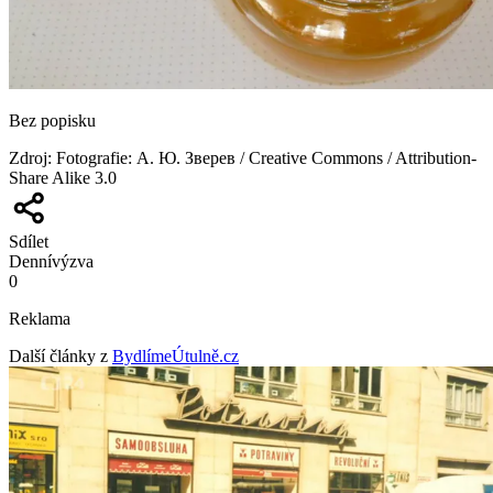
Bez popisku
Zdroj
:
Fotografie: А. Ю. Зверев / Creative Commons / Attribution-
Share Alike 3.0
Sdílet
Denní
výzva
0
Reklama
Další články z
BydlímeÚtulně.cz