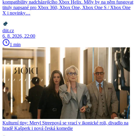
kompatibility nadcházejícího Xbox Helix. Měly by na něm fungovat
tituly napsané pro Xbox 360, Xbox One, Xbox One S / Xbox One
X i novinky…
diit.cz
6. 8. 2026, 22:00
1 min
Kulturní tipy: Meryl Streepová se vrací v ikonické roli, divadlo na
hradě Kašperk i nová česká komedie