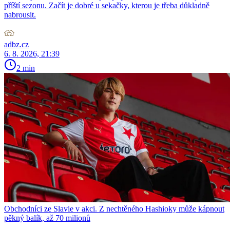
příští sezonu. Začít je dobré u sekačky, kterou je třeba důkladně
nabrousit.
adbz.cz
6. 8. 2026, 21:39
2 min
Obchodníci ze Slavie v akci. Z nechtěného Hashioky může kápnout
pěkný balík, až 70 milionů