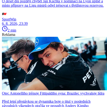
O deset dní později chyběl Jan Kuchta v nominaci na Lyon úplně a
místo přípravy na Ligu mistrů odjel trénovat s třetiligovou rezervou.
SportWin
6. 8. 2026, 23:39
2 min
Reklama
Otec Antonelliho trénuje Fittipaldiho syna: Brazilec vychvaluje lídra
Před letní přestávkou se dynamika boje o titul v posledních
závodních víkendech otočila ve prospěch Andrey Kimiho