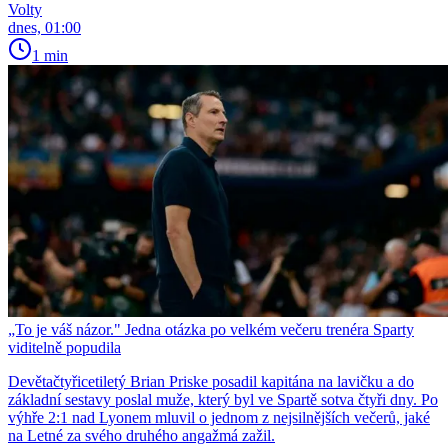
Volty
dnes, 01:00
1 min
„To je váš názor." Jedna otázka po velkém večeru trenéra Sparty
viditelně popudila
Devětačtyřicetiletý Brian Priske posadil kapitána na lavičku a do
základní sestavy poslal muže, který byl ve Spartě sotva čtyři dny. Po
výhře 2:1 nad Lyonem mluvil o jednom z nejsilnějších večerů, jaké
na Letné za svého druhého angažmá zažil.