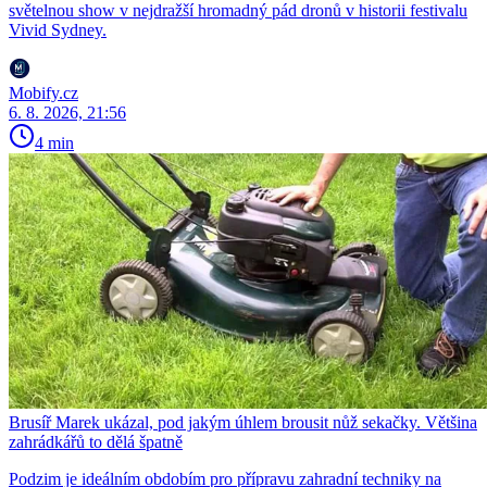
světelnou show v nejdražší hromadný pád dronů v historii festivalu
Vivid Sydney.
Mobify.cz
6. 8. 2026, 21:56
4 min
Brusíř Marek ukázal, pod jakým úhlem brousit nůž sekačky. Většina
zahrádkářů to dělá špatně
Podzim je ideálním obdobím pro přípravu zahradní techniky na