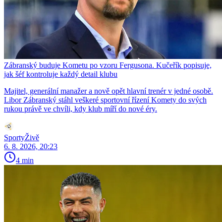
Zábranský buduje Kometu po vzoru Fergusona. Kučeřík popisuje,
jak šéf kontroluje každý detail klubu
Majitel, generální manažer a nově opět hlavní trenér v jedné osobě.
Libor Zábranský stáhl veškeré sportovní řízení Komety do svých
rukou právě ve chvíli, kdy klub míří do nové éry.
SportyŽivě
6. 8. 2026, 20:23
4 min