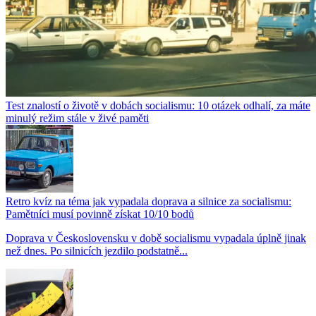
Test znalostí o životě v dobách socialismu: 10 otázek odhalí, za máte
minulý režim stále v živé paměti
Retro kvíz na téma jak vypadala doprava a silnice za socialismu:
Pamětníci musí povinně získat 10/10 bodů
Doprava v Československu v době socialismu vypadala úplně jinak
než dnes. Po silnicích jezdilo podstatně...