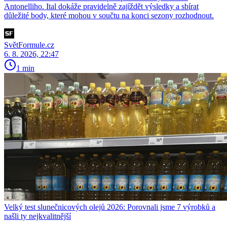
Antonelliho. Ital dokáže pravidelně zajíždět výsledky a sbírat
důležité body, které mohou v součtu na konci sezony rozhodnout.
SvětFormule.cz
6. 8. 2026, 22:47
1 min
Velký test slunečnicových olejů 2026: Porovnali jsme 7 výrobků a
našli ty nejkvalitnější