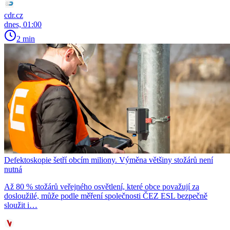
cdr.cz
dnes, 01:00
2 min
Defektoskopie šetří obcím miliony. Výměna většiny stožárů není
nutná
Až 80 % stožárů veřejného osvětlení, které obce považují za
dosloužilé, může podle měření společnosti ČEZ ESL bezpečně
sloužit i…